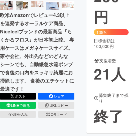
円
まちづくり・地域活性化
欧米Amazonでレビュー4.3以上
を連発するオーラルケア商品、
CAMPFIRE for Social Good
CAMPFIRE Creation
Nicefeelブランドの最新商品『ら
139%
CAMPFIREふるさと納税
machi-ya
コミュニティ
くかるフロス』が日本初上陸。 専
目標金額は
100,000円
用ケースはメガネケースサイズ。
家や会社、外出先などのどんな
支援者数
シーンでも、自動緩急水流ポンプ
21
人
で食後の口内をスッキリ綺麗にお
掃除します。 食後のエチケットに
最適です！
募集終了まで残
ポスト
シェア
り
LINEで送る
URLコピー
終了
埋め込み
QRコード