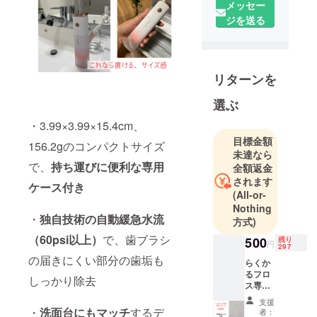
当店では、
メッセー
海外の良い
ジを送る
商品を日本
にお届けし
ています。
リターンを
日々の生活
選ぶ
にもう少し
・3.99×3.99×15.4cm、
だけ彩り
目標金額
を、健康
156.2gのコンパクトサイズ
未達なら
を、充実
で、
持ち運びに便利な専用
全額返金
を、ワクワ
されます
ケース付き
クを。
(All-or-
そんなお手
Nothing
・
独自技術の自動緩急水流
方式)
伝いは、当
店にお任せ
（60psi以上）
で、歯ブラシ
500
残り
円
297
ください。
の届きにくい部分の歯垢も
らくか
るフロ
しっかり除去
ス専用
ノズ
支援
ル x1
・
洗面台にもマッチ
するデ
者：