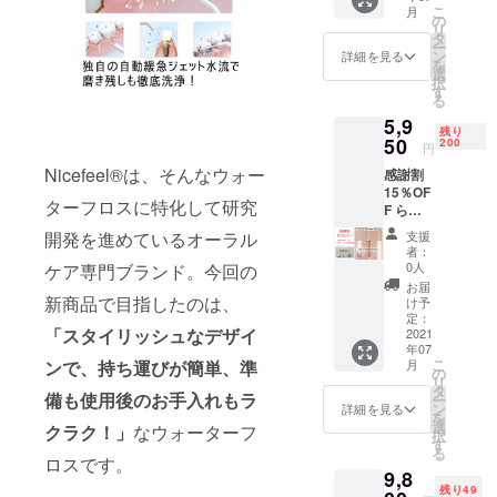
こ
月
円
の
リ
→
タ
ー
5,600円
ン
詳細を見る
を
送料、
選
択
消費税
す
る
込み
5,9
残り
50
200
円
Nicefeel®は、そんなウォー
感謝割
15％OF
ターフロスに特化して研究
F らく
かるフ
支援
開発を進めているオーラル
ロス
者：
（ベー
0人
ケア専門ブランド。今回の
シック
お届
セッ
新商品で目指したのは、
け予
ト）
定：
「スタイリッシュなデザイ
x1
2021
年07
7,000
こ
月
ンで、持ち運びが簡単、準
円
の
リ
→
タ
備も使用後のお手入れもラ
ー
5,950円
ン
詳細を見る
を
送料、
選
クラク！」
なウォーターフ
択
消費税
す
る
込み
ロスです。
9,8
残り49