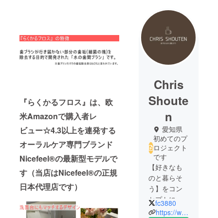
Chris
Shoute
『らくかるフロス』は、欧
n
米Amazonで購入者レ
愛知県
ビュー☆4.3以上を連発する
初めてのプ
オーラルケア専門ブランド
ロジェクト
です
Nicefeel®の最新型モデルで
【好きなも
す（当店はNicefeel®の正規
のと暮らそ
日本代理店です）
う】をコン
セプトに、
fc3880
https://www.instagram.com/rakukaru_floss/