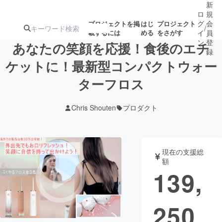
新
ロ
規
グ
会
プロジェクトを掲
はじ
プロジェクト
/
載するには
める
をさがす
イ
員
ン
登
あなたの笑顔を応援！食後のエチ
録
ケットに！最新型コンパクトウォー
ターフロス
人気のプロ
注目のリ
注目の新着プロ
募集終了が近いプ
もうすぐ公開
ジェクト
ターン
ジェクト
ロジェクト
されます
Chris Shouten
プロダクト
アート・写真
音楽
現在の支援総
テクノロジー・ガジェット
ゲーム・サ
額
139,
映像・映画
書籍・雑誌
250
ビジネス・起業
チャレンジ