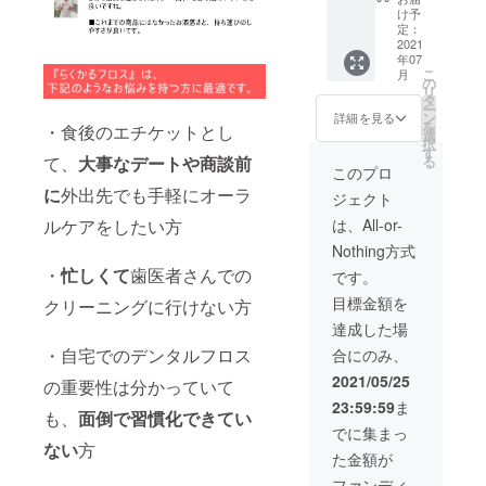
シック
け予
セッ
定：
ト）
2021
年07
x3
こ
月
21,000
の
リ
円
タ
ー
→
ン
詳細を見る
を
・食後のエチケットとし
13,650
選
択
円 送
す
る
て、
大事なデートや商談前
料、消
このプロ
費税込
に
外出先でも手軽にオーラ
ジェクト
み
は、All-or-
ルケアをしたい方
Nothing方式
・
忙しくて
歯医者さんでの
です。
目標金額を
クリーニングに行けない方
達成した場
・自宅でのデンタルフロス
合にのみ、
2021/05/25
の重要性は分かっていて
23:59:59
ま
も、
面倒で習慣化できてい
でに集まっ
ない
方
た金額が
ファンディ