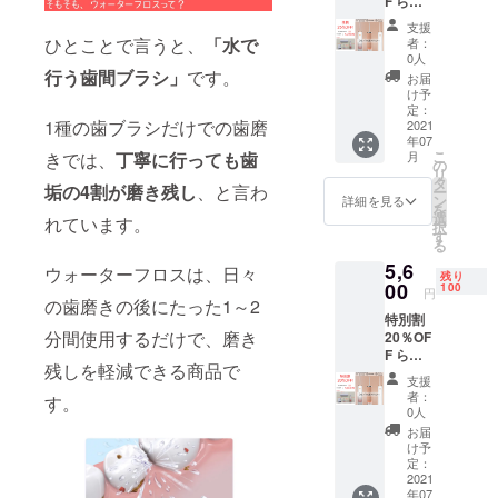
F らく
かるフ
支援
ロス
ひとことで言うと、
「水で
者：
（ベー
0人
シック
行う歯間ブラシ」
です。
お届
セッ
け予
ト）
定：
1種の歯ブラシだけでの歯磨
x1
2021
年07
7,000
こ
月
きでは、
丁寧に行っても歯
円
の
リ
→
タ
垢の4割が磨き残し
、と言わ
ー
5,250円
ン
詳細を見る
を
送料、
選
れています。
択
消費税
す
る
込み
5,6
ウォーターフロスは、日々
残り
00
100
円
の歯磨きの後にたった1～2
特別割
分間使用するだけで、磨き
20％OF
F らく
残しを軽減できる商品で
かるフ
支援
ロス
者：
す。
（ベー
0人
シック
お届
セッ
け予
ト）
定：
x1
2021
年07
7,000