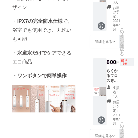
本 これ
3人
さえあ
ザイン
お届
ればご
け予
家族と
定：
・
IPX7の完全防水仕様
で、
シェア
2021
年07
できま
こ
浴室でも使用でき、丸洗い
月
す！ 送
の
リ
料、消
タ
も可能
ー
費税込
ン
詳細を見る
を
み
選
択
す
・
水道水だけでケア
できる
る
800
エコ商品
残り
円
196
らくか
・
ワンボタンで簡単操作
るフロ
ス専用
ノズ
支援
ル x2
者：
本 これ
4人
さえあ
お届
ればご
け予
家族と
定：
シェア
2021
年07
できま
こ
月
す！ 送
の
リ
料、消
タ
ー
費税込
ン
詳細を見る