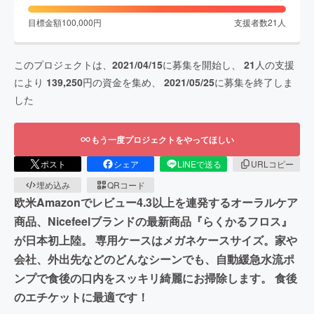
目標金額
100,000
円
支援者数
21
人
このプロジェクトは、
2021/04/15
に募集を開始し、
21
人の支援
により
139,250
円の資金を集め、
2021/05/25
に募集を終了しま
した
もう一度プロジェクトをやってほしい
ポスト
シェア
LINEで送る
URLコピー
埋め込み
QRコード
欧米Amazonでレビュー4.3以上を連発するオーラルケア
商品、Nicefeelブランドの最新商品『らくかるフロス』
が日本初上陸。 専用ケースはメガネケースサイズ。家や
会社、外出先などのどんなシーンでも、自動緩急水流ポ
ンプで食後の口内をスッキリ綺麗にお掃除します。 食後
のエチケットに最適です！