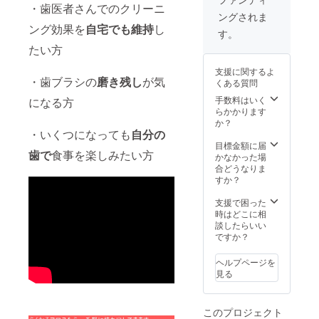
・歯医者さんでのクリーニ
ングされま
ング効果を
自宅でも維持
し
す。
たい方
支援に関するよ
・歯ブラシの
磨き残し
が気
くある質問
手数料はいく
になる方
らかかります
か？
・いくつになっても
自分の
目標金額に届
歯で
食事を楽しみたい方
かなかった場
合どうなりま
すか？
支援で困った
時はどこに相
談したらいい
ですか？
ヘルプページを
見る
このプロジェクト