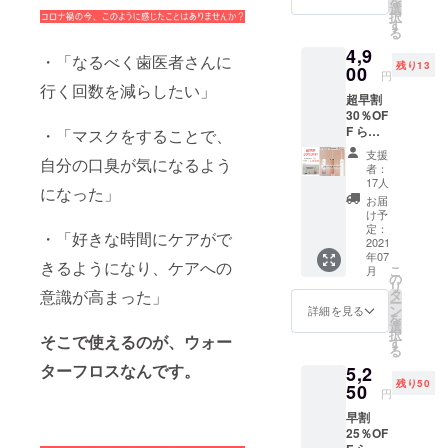
を
み
選
択
す
る
4,9
・「なるべく歯医者さんに
残り13
00
円
行く回数を減らしたい」
超早割
30％OF
F らく
・「マスクをすることで、
かるフ
支援
自分の口臭が気になるよう
ロス
者：
（ベー
17人
になった」
シック
お届
セッ
け予
ト）
定：
・「好きな時間にケアがで
x1
2021
年07
7,000
きるようになり、ケアへの
こ
月
円
の
リ
→
タ
意識が高まった」
ー
4,900円
ン
詳細を見る
を
送料、
選
択
消費税
そこで使えるのが、ウォー
す
る
込み
ターフロスなんです。
5,2
残り50
50
円
早割
25％OF