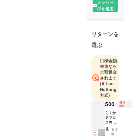
当店では、
メッセー
海外の良い
ジを送る
商品を日本
にお届けし
ています。
リターンを
日々の生活
選ぶ
にもう少し
だけ彩り
目標金額
を、健康
未達なら
を、充実
全額返金
を、ワクワ
されます
クを。
(All-or-
そんなお手
Nothing
方式)
伝いは、当
店にお任せ
500
残り
円
297
ください。
らくか
るフロ
ス専用
ノズ
支援
ル x1
者：