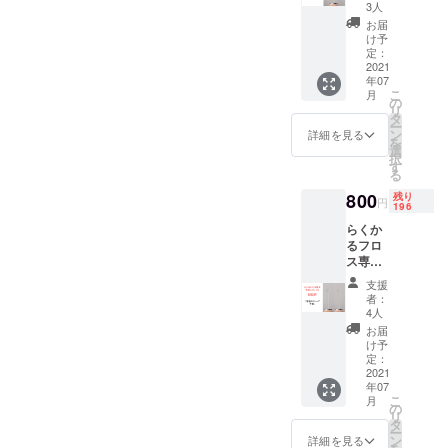
本 これ
3人
さえあ
お届
ればご
け予
家族と
定：
シェア
2021
年07
できま
こ
月
す！ 送
の
リ
料、消
タ
ー
費税込
ン
詳細を見る
を
み
選
択
す
る
800
残り
円
196
らくか
るフロ
ス専用
ノズ
支援
ル x2
者：
本 これ
4人
さえあ
お届
ればご
け予
家族と
定：
シェア
2021
年07
できま
こ
月
す！ 送
の
リ
料、消
タ
ー
費税込
ン
詳細を見る