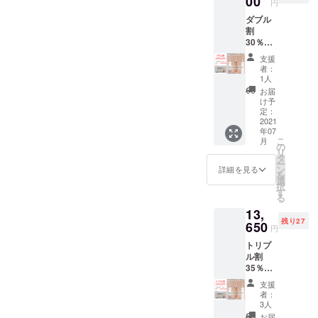
00
円
ダブル
割
30％OF
F らく
支援
かるフ
者：
ロス
1人
（ベー
お届
シック
け予
セッ
定：
ト）
2021
年07
x2
こ
月
14,000
の
リ
円
タ
ー
→
ン
詳細を見る
を
9,800円
選
択
送料、
す
る
消費税
13,
込み
残り27
650
円
トリプ
ル割
35％OF
F らく
支援
かるフ
者：
ロス
3人
（ベー
お届