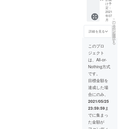
シック
け予
セッ
定：
ト）
2021
年07
x3
こ
月
21,000
の
リ
円
タ
ー
→
ン
詳細を見る
を
13,650
選
択
円 送
す
る
料、消
このプロ
費税込
ジェクト
み
は、All-or-
Nothing方式
です。
目標金額を
達成した場
合にのみ、
2021/05/25
23:59:59
ま
でに集まっ
た金額が
ファンディ