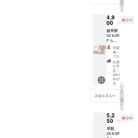
を
み
選
択
す
る
4,9
残り13
00
円
超早割
30％OF
F らく
かるフ
支援
ロス
者：
（ベー
17人
シック
お届
セッ
け予
ト）
定：
x1
2021
年07
7,000
こ
月
円
の
リ
→
タ
ー
4,900円
ン
詳細を見る
を
送料、
選
択
消費税
す
る
込み
5,2
残り50
50
円
早割
25％OF