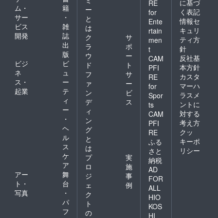
に基づ
RE
ム・
籍
ー
く表記
for
サー
・
と
情報セ
Ente
ビス
雑
は
キュリ
rtain
開発
誌
ク
サ
ティ方
men
出
ラ
ポ
針
t
版
ウ
ー
反社基
CAM
ビジ
ビ
ド
ト
本方針
PFI
ネ
ュ
フ
サ
カスタ
RE
ス・
ー
ァ
ー
マーハ
for
起業
テ
ン
ビ
ラスメ
Spor
ィ
デ
ス
ントに
ts
ー
ィ
対する
CAM
・
ン
考え方
PFI
ヘ
グ
クッ
RE
ル
と
キーポ
ふる
ス
は
リシー
さと
ケ
プ
実
納税
ア
ロ
施
AD
アー
舞
ジ
事
FOR
ト・
台
ェ
例
ALL
写真
・
ク
HIO
パ
ト
KOS
フ
の
HI