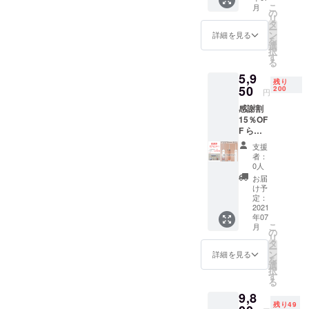
こ
月
円
の
リ
→
タ
ー
5,600円
ン
詳細を見る
を
送料、
選
択
消費税
す
る
込み
5,9
残り
50
200
円
感謝割
15％OF
F らく
かるフ
支援
ロス
者：
（ベー
0人
シック
お届
セッ
け予
ト）
定：
x1
2021
年07
7,000
こ
月
円
の
リ
→
タ
ー
5,950円
ン
詳細を見る
を
送料、
選
択
消費税
す
る
込み
9,8
残り49