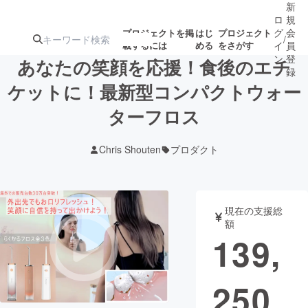
新
ロ
規
グ
会
プロジェクトを掲
はじ
プロジェクト
/
載するには
める
をさがす
イ
員
ン
登
あなたの笑顔を応援！食後のエチ
録
ケットに！最新型コンパクトウォー
ターフロス
人気のプロ
注目のリ
注目の新着プロ
募集終了が近いプ
もうすぐ公開
ジェクト
ターン
ジェクト
ロジェクト
されます
Chris Shouten
プロダクト
アート・写真
音楽
現在の支援総
テクノロジー・ガジェット
ゲーム・サ
額
139,
映像・映画
書籍・雑誌
250
ビジネス・起業
チャレンジ