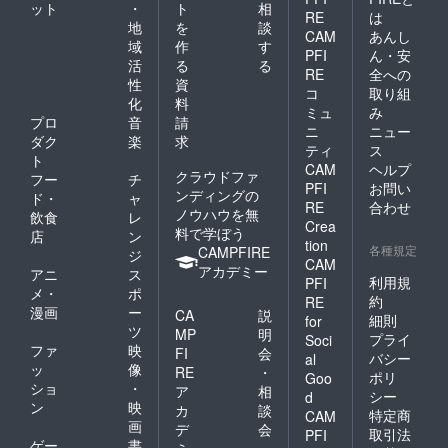
ット
・
ト
相
RE
は
地
を
談
CAM
あんし
域
作
す
PFI
ん・安
活
る
る
RE
全への
性
資
コ
取り組
化
料
ミュ
み
プロ
音
請
ニ
ニュー
ダク
楽
求
ティ
ス
ト
CAM
ヘルプ
クラウドファ
フー
チ
PFI
お問い
ンディングの
ド・
ャ
RE
合わせ
ノウハウを無
飲食
レ
Crea
料で学ぼう
店
ン
tion
各種規定
CAMPFIRE
ジ
CAM
アカデミー
アニ
ス
利用規
PFI
メ・
ポ
約
RE
漫画
ー
CA
説
細則
for
ツ
MP
明
プライ
Soci
ファ
映
FI
会
バシー
al
ッ
像
RE
・
ポリ
Goo
ショ
・
ア
相
シー
d
ン
映
カ
談
特定商
CAM
画
デ
会
取引法
PFI
ゲー
書
ミ