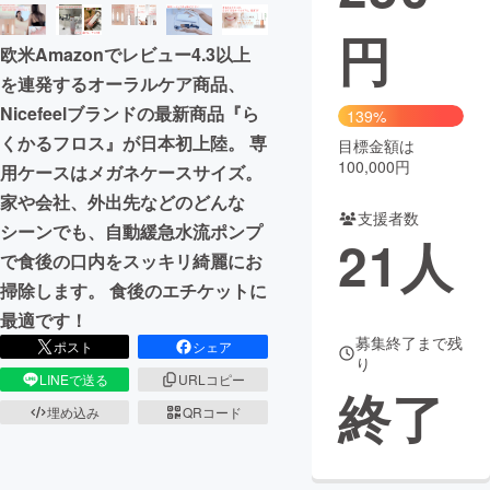
円
まちづくり・地域活性化
欧米Amazonでレビュー4.3以上
を連発するオーラルケア商品、
CAMPFIRE for Social Good
CAMPFIRE Creation
Nicefeelブランドの最新商品『ら
139%
CAMPFIREふるさと納税
machi-ya
コミュニティ
くかるフロス』が日本初上陸。 専
目標金額は
100,000円
用ケースはメガネケースサイズ。
家や会社、外出先などのどんな
支援者数
シーンでも、自動緩急水流ポンプ
21
人
で食後の口内をスッキリ綺麗にお
掃除します。 食後のエチケットに
最適です！
募集終了まで残
ポスト
シェア
り
LINEで送る
URLコピー
終了
埋め込み
QRコード