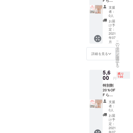
F らく
かるフ
支援
ロス
者：
（ベー
0人
シック
お届
セッ
け予
ト）
定：
x1
2021
年07
7,000
こ
月
円
の
リ
→
タ
ー
5,250円
ン
詳細を見る
を
送料、
選
択
消費税
す
る
込み
5,6
残り
00
100
円
特別割
20％OF
F らく
かるフ
支援
ロス
者：
（ベー
0人
シック
お届
セッ
け予
ト）
定：
x1
2021
年07
7,000