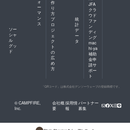
ォ
作
JFA
ー
り
クラ
マ
方
ウド
ン
プ
統
ファ
ス
ロ
計
ン
ソー
ジ
デ
ディ
シャ
ェ
ー
ング
ル
ク
タ
mac
グッ
ト
hi-ya
ド
の
補助
広
金申
め
請サ
方
ポー
ト
「QRコード」は株式会社デンソーウェーブの登録商標です。
© CAMPFIRE,
会社概
採用情
パートナー
Inc.
要
報
募集