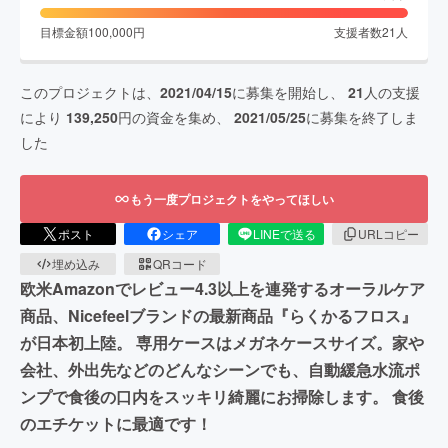
目標金額
100,000
円
支援者数
21
人
このプロジェクトは、
2021/04/15
に募集を開始し、
21
人の支援
により
139,250
円の資金を集め、
2021/05/25
に募集を終了しま
した
もう一度プロジェクトをやってほしい
ポスト
シェア
LINEで送る
URLコピー
埋め込み
QRコード
欧米Amazonでレビュー4.3以上を連発するオーラルケア
商品、Nicefeelブランドの最新商品『らくかるフロス』
が日本初上陸。 専用ケースはメガネケースサイズ。家や
会社、外出先などのどんなシーンでも、自動緩急水流ポ
ンプで食後の口内をスッキリ綺麗にお掃除します。 食後
のエチケットに最適です！