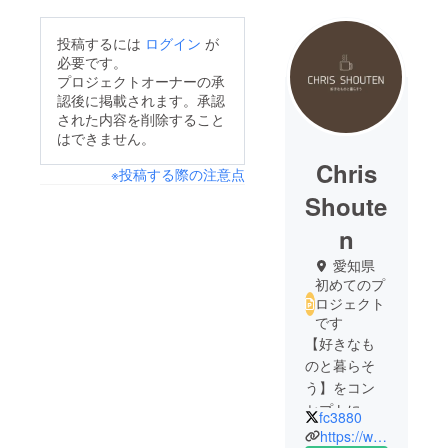
投稿するには
ログイン
が
必要です。
プロジェクトオーナーの承
認後に掲載されます。承認
された内容を削除すること
はできません。
Chris
※投稿する際の注意点
Shoute
n
愛知県
初めてのプ
ロジェクト
です
【好きなも
のと暮らそ
う】をコン
セプトに、
fc3880
https://www.instagram.com/rakukaru_floss/