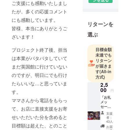
ご支援にも感動いたしまし
ブです。英
国館の存続
たが、多くの応援コメント
を願って、
にも感動しています。
リターンを
クラウド
皆様、本当にありがとうご
ファンディ
選ぶ
ざいます！
ングを行い
ます！
プロジェクト終了後、担当
目標金額
未達でも
は本業がバタバタしていて
リターン
が届きま
まだ英国館に行けていない
す
(All-in
のですが、明日にでも行け
方式)
たらいいな…と思っていま
2,5
00
円
す。
「お礼
ママさんから電話をもらっ
メッ
セー
て、お店に直接支援をお寄
ジ」 返
支援
礼品不
せいただいた分を含めると
者：
要の方
43人
目標額は超えた、とのこと
はこち
お届
らをお