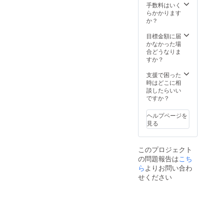
・英国
の「英
手数料はいく
館ポス
国館」
らかかります
トカー
スケッ
か？
ド 味わ
チをポ
い深い
スト
目標金額に届
建築や
カード
かなかった場
街並み
に。 ※
合どうなりま
を描い
支援を
すか？
てきた
増額さ
室蘭出
れたい
支援で困った
身の挿
場合は
時はどこに相
画家・
「リ
談したらいい
松本浦
ターン
ですか？
氏の
を選
「英国
択」の
ヘルプページを
館」ス
画面の
見る
ケッチ
「上乗
をポス
せ支援
トカー
で応援
このプロジェクト
ドに。
しよ
の問題報告は
こち
※支援を
う」で
増額さ
ら
よりお問い合わ
増額が
れたい
できま
せください
場合は
す。
「リ
ターン
を選
択」の