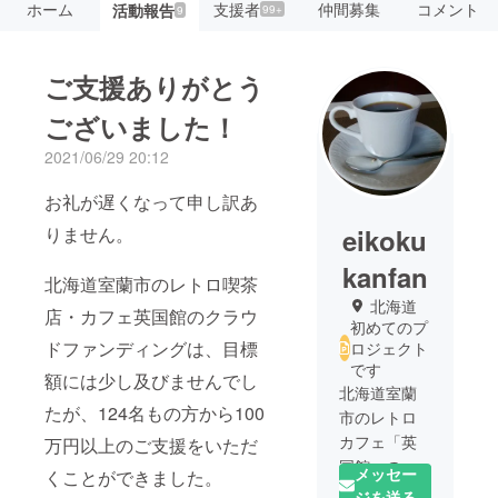
ホーム
支援者
仲間募集
コメント
活動報告
99+
9
ご支援ありがとう
ございました！
2021/06/29 20:12
お礼が遅くなって申し訳あ
りません。
eikoku
kanfan
北海道室蘭市のレトロ喫茶
北海道
店・カフェ英国館のクラウ
初めてのプ
ドファンディングは、目標
ロジェクト
です
額には少し及びませんでし
北海道室蘭
たが、124名もの方から100
市のレトロ
カフェ「英
万円以上のご支援をいただ
国館」の
メッセー
くことができました。
ファンクラ
ジを送る