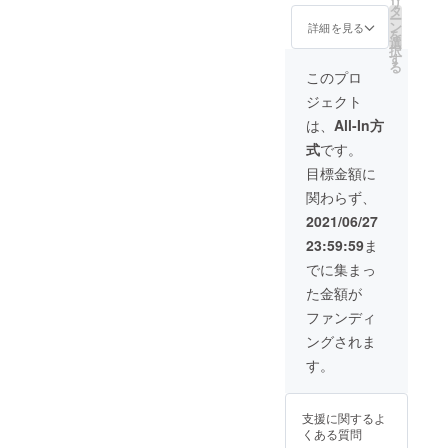
リ
換券 ※
（粉）
タ
択」の
ー
ご来店
２００
ン
画面の
詳細を見る
を
時に
ｇ マ
選
「上乗
択
コー
スター
す
せ支援
る
ヒーチ
とママ
で応援
このプロ
ケット
が２人
しよ
ジェクト
と引き
で決め
う」で
換えで
たこだ
増額が
は、
All-In方
きる券
わりブ
できま
式
です。
を送付
レンド
す。
します
をご自
目標金額に
ので、
宅でも
関わらず、
ご利用
楽しめ
時には
ます！
2021/06/27
ママさ
・英国
23:59:59
ま
んにお
館ポス
声がけ
トカー
でに集まっ
くださ
ド 味
た金額が
い。
わい深
（コー
い建築
ファンディ
ヒーチ
や街並
ングされま
ケット
みを描
引換券
いてき
す。
は、送
た室蘭
付時か
出身の
ら半年
挿画
支援に関するよ
間有効
家・松
くある質問
です）
本浦氏