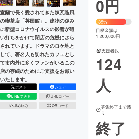
0
円
室蘭で長く愛されてきた煉瓦造風
まちづくり・地域活性化
の喫茶店「英国館」。建物の傷み
85%
に新型コロナウイルスの影響が追
目標金額は
CAMPFIRE for Social Good
CAMPFIRE Creation
1,200,000円
い打ちをかけて閉店の危機にさら
CAMPFIREふるさと納税
machi-ya
コミュニティ
されています。ドラマのロケ地と
支援者数
して、著名人も訪れたカフェとし
124
て市内外に多くファンがいるこの
店の存続のためにご支援をお願い
人
いたします。
ポスト
シェア
LINEで送る
URLコピー
埋め込み
QRコード
募集終了まで残
り
終了