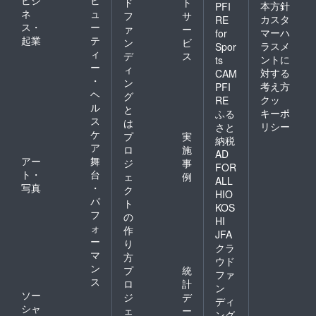
ビジ
ビ
ド
ト
本方針
PFI
ネ
ュ
フ
サ
カスタ
RE
ス・
ー
ァ
ー
マーハ
for
起業
テ
ン
ビ
ラスメ
Spor
ィ
デ
ス
ントに
ts
ー
ィ
対する
CAM
・
ン
考え方
PFI
ヘ
グ
クッ
RE
ル
と
キーポ
ふる
ス
は
リシー
さと
ケ
プ
実
納税
ア
ロ
施
AD
アー
舞
ジ
事
FOR
ト・
台
ェ
例
ALL
写真
・
ク
HIO
パ
ト
KOS
フ
の
HI
ォ
作
JFA
ー
り
クラ
マ
方
ウド
ン
プ
統
ファ
ス
ロ
計
ン
ソー
ジ
デ
ディ
シャ
ェ
ー
ング