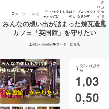
新
ロ
規
グ
会
プロジェクトを掲
はじ
プロジェクト
/
載するには
める
をさがす
イ
員
ン
登
みんなの想い出が詰まった煉瓦造風
録
カフェ「英国館」を守りたい
人気のプロ
注目のリ
注目の新着プロ
募集終了が近いプ
もうすぐ公開
eikokukanfan
フード・飲食店
ジェクト
ターン
ジェクト
ロジェクト
されます
アート・写真
音楽
現在の支援総
額
1,03
テクノロジー・ガジェット
ゲーム・サ
0,50
映像・映画
書籍・雑誌
ビジネス・起業
チャレンジ