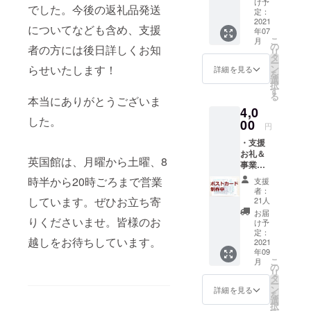
け予
でした。今後の返礼品発送
選びく
定：
ださ
2021
についてなども含め、支援
年07
い。支
こ
月
援お礼
の
者の方には後日詳しくお知
リ
＆改修
タ
ー
などの
らせいたします！
ン
詳細を見る
を
事業に
選
択
ついて
す
る
本当にありがとうございま
の報告
4,0
のメッ
した。
セージ
00
円
を都度
・支援
送付し
お礼＆
ます。
英国館は、月曜から土曜、8
事業報
増額さ
告メッ
れたい
時半から20時ごろまで営業
支援
セージ
場合は
者：
・英国
「リ
しています。ぜひお立ち寄
21人
館ポス
ターン
お届
りくださいませ。皆様のお
トカー
を選
け予
ド 味
択」の
定：
越しをお待ちしています。
わい深
2021
画面の
年09
い建築
「上乗
こ
月
や街並
せ支援
の
リ
みを描
で応援
タ
ー
いてき
しよ
ン
詳細を見る
を
た室蘭
う」で
選
択
出身の
増額が