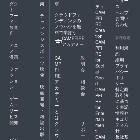
ニ
ニュー
ダク
楽
求
ティ
ス
ト
CAM
ヘルプ
クラウドファ
フー
チ
PFI
お問い
ンディングの
ド・
ャ
RE
合わせ
ノウハウを無
飲食
レ
Crea
料で学ぼう
店
ン
tion
各種規定
CAMPFIRE
ジ
CAM
アカデミー
アニ
ス
利用規
PFI
メ・
ポ
約
RE
漫画
ー
CA
説
細則
for
ツ
MP
明
プライ
Soci
ファ
映
FI
会
バシー
al
ッ
像
RE
・
ポリ
Goo
ショ
・
ア
相
シー
d
ン
映
カ
談
特定商
CAM
画
デ
会
取引法
PFI
ゲー
書
ミ
に基づ
RE
ム・
籍
ー
く表記
for
サー
・
と
情報セ
Ente
ビス
雑
は
キュリ
rtain
開発
誌
ク
サ
ティ方
men
出
ラ
ポ
針
t
版
ウ
ー
反社基
CAM