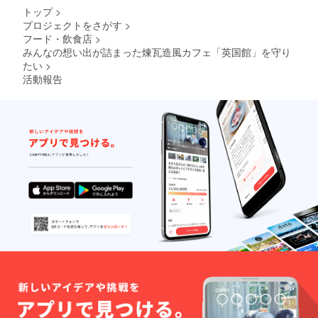
画面の
トップ
>
「上乗
プロジェクトをさがす
>
せ支援
フード・飲食店
>
で応援
しよ
みんなの想い出が詰まった煉瓦造風カフェ「英国館」を守り
う」で
たい
>
増額が
活動報告
できま
す。