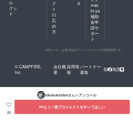
ル
ク
タ
mac
グッ
ト
hi-ya
ド
の
補助
広
金申
め
請サ
方
ポー
ト
「QRコード」は株式会社デンソーウェーブの登録商標です。
© CAMPFIRE,
会社概
採用情
パートナー
Inc.
要
報
募集
eikokukanfan
さんへアンコール
もう一度プロジェクトをやってほしい
22