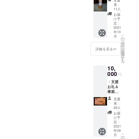
支援
セージ
す！ ・
www.ha
者：
・英国
英国館
nmoto.
11人
館オリ
ポスト
com/bd/
お届
ジナル
カード
isbn/97
け予
ドレッ
味わい
定：
848911
シング
2021
深い建
53908 ※
年10
濃厚
築や街
支援を
こ
月
でク
並みを
の
増額さ
リ
リー
描いて
タ
れたい
ー
ミーな
きた室
ン
場合は
詳細を見る
を
ゴマド
蘭出身
選
「リ
択
レッシ
の挿画
す
ターン
る
ング。
家・松
を選
10,
茹で野
本浦氏
択」の
菜など
000
の「英
画面の
円
にかけ
国館」
「上乗
・支援
るだけ
スケッ
せ支援
お礼＆
で立派
チをポ
で応援
事業報
なおか
スト
しよ
告メッ
ずにな
カード
う」で
支援
セージ
りま
に。 ※
増額が
者：
・英国
す。 ・
支援を
26人
できま
館コー
英国館
増額さ
す。
お届
ヒーチ
オリジ
れたい
け予
ケット
ナルブ
定：
場合は
（11枚
2021
レンド
「リ
年09
つづ
コー
ターン
こ
月
り）引
ヒー豆
の
を選