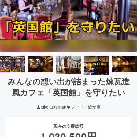
みんなの想い出が詰まった煉瓦造
風カフェ「英国館」を守りたい
eikokukanfan
フード・飲食店
現在の支援総額
1,030,500
円