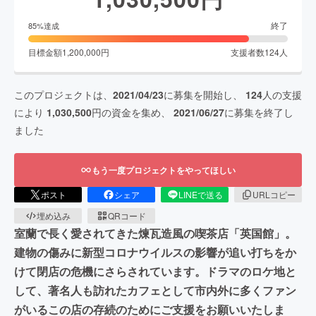
終了
85
%達成
目標金額
1,200,000
円
支援者数
124
人
このプロジェクトは、
2021/04/23
に募集を開始し、
124
人の支援
により
1,030,500
円の資金を集め、
2021/06/27
に募集を終了し
ました
もう一度プロジェクトをやってほしい
ポスト
シェア
LINEで送る
URLコピー
埋め込み
QRコード
室蘭で長く愛されてきた煉瓦造風の喫茶店「英国館」。
建物の傷みに新型コロナウイルスの影響が追い打ちをか
けて閉店の危機にさらされています。ドラマのロケ地と
して、著名人も訪れたカフェとして市内外に多くファン
がいるこの店の存続のためにご支援をお願いいたしま