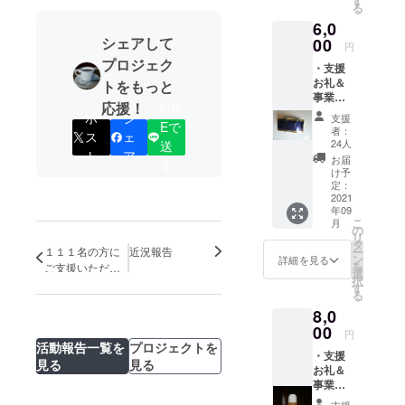
す
る
挿画
できま
6,0
家・松
す。
シェアして
本浦氏
00
円
が本プ
プロジェク
・支援
ロジェ
お礼＆
トをもっと
クトの
事業報
ために
応援！
LIN
告メッ
「英国
ポ
シ
支援
Eで
セージ
館」を
者：
ス
ェ
・英国
スケッ
24人
送
ト
ア
館オリ
チして
お届
る
ジナル
くれま
け予
ブレン
した。
定：
ドコー
2021
そのス
年09
ヒー豆
ケッチ
こ
月
（粉）
をポス
の
リ
２００
トカー
タ
１１１名の方に
近況報告
ー
ｇ マス
ドにし
ン
詳細を見る
を
ご支援いただい
ターと
てお届
選
択
ています！本日
ママが
けしま
す
る
２人で
終了、最後まで
す。 参
8,0
決めた
考：松
よろしくお願い
こだわ
00
本浦作
いたします
円
りブレ
品集
活動報告一覧を
プロジェクトを
・支援
ンドを
路地裏
見る
見る
お礼＆
ご自宅
探索 道
事業報
でも楽
草画報
告メッ
しめま
https://