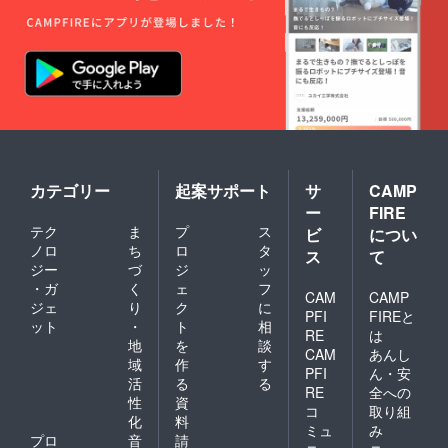
カテゴリー
起案サポート
サ
CAMP
ー
FIRE
テク
ま
プ
ス
ビ
につい
ノロ
ち
ロ
タ
ス
て
ジー
づ
ジ
ッ
・ガ
く
ェ
フ
CAM
CAMP
ジェ
り
ク
に
PFI
FIREと
ット
・
ト
相
RE
は
地
を
談
CAM
あんし
域
作
す
PFI
ん・安
活
る
る
RE
全への
性
資
コ
取り組
化
料
ミュ
み
プロ
音
請