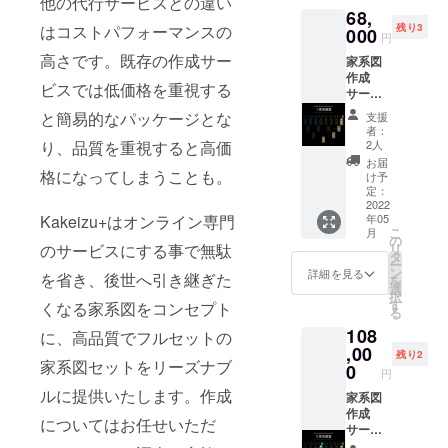
他の代行サービスとの違い
門の家系図
68,
はコストパフォーマンスの
残り3
000
作成サービ
円
スです。高
高さです。既存の作成サー
家系図
品質でお求
作成
ビスでは低価格を重視する
サービ
めやすくご
ス1家系
と簡易的なパッケージとな
支援
用意してお
調査プ
者：
ラン [一
ります。
り、品質を重視すると高価
2人
般販売
お届
予定価
格になってしまうことも。
け予
格：税
定：
込
2022
Kakeizu+はオンライン専門
年05
88,000
こ
月
円] ＜商
の
のサービスにする事で無駄
リ
品内容
タ
ー
＞ - 家
ン
詳細を見る
を省き、後世へ引き継ぎた
を
系図 -
選
択
家系図
す
くなる家系図をコンセプト
る
ホル
108
ダー -
に、高品質でフルセットの
戸籍謄
,00
残り2
家系図セットをリーズナブ
本ホル
0
円
ダー -
ルに提供いたします。作成
家族年
家系図
表 - 家
作成
についてはお任せいただ
族年表
サービ
ホル
ス2家系