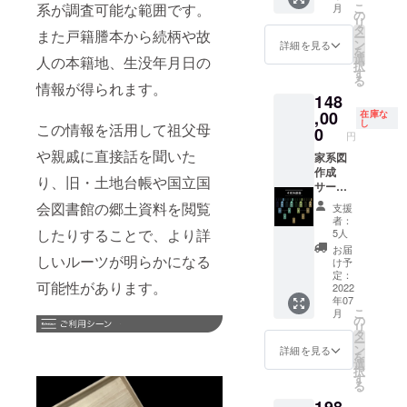
系が調査可能な範囲です。
こ
月
き額
者の方
円] ＜商
の
リ
は、販
はご支
品内容
タ
また戸籍謄本から続柄や故
ー
売予定
援いた
＞ - 家
ン
詳細を見る
を
価格に
だけま
系図 -
選
人の本籍地、生没年月日の
択
送料を
せんの
家系図
す
る
含む合
で、ご
ホル
情報が得られます。
148
計金額
了承く
ダー -
に対す
ださ
戸籍謄
,00
在庫な
し
この情報を活用して祖父母
るもの
い。
本ホル
0
円
です。
誤って
ダー -
や親戚に直接話を聞いた
※ ご本
支援さ
家族年
家系図
人様確
れた場
表 - 家
作成
り、旧・土地台帳や国立国
認のた
合ご支
族年表
サービ
め、備
援の
ホル
ス4家系
会図書館の郷土資料を閲覧
支援
考欄に
キャン
ダー -
調査プ
者：
生年月
セル手
桐箱 -
ラン [一
したりすることで、より詳
5人
日をご
続きは
メモリ
般販売
お届
しいルーツが明らかになる
記載く
原則で
アル新
予定価
け予
ださ
きかね
聞（4家
格：税
定：
可能性があります。
い。 ※
ます。
系） ※
込
2022
年07
リター
※ 値引
未成年
168,000
こ
月
ン価格
き額
者の方
円] ＜商
の
リ
は、原
は、販
はご支
品内容
タ
ー
則、税
売予定
援いた
＞ - 家
ン
詳細を見る
を
込、送
価格に
だけま
系図 -
選
択
料込み
送料を
せんの
家系図
す
る
の価格
含む合
で、ご
ホル
です。
計金額
了承く
ダー -