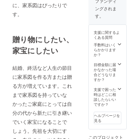
ファンディ
ン価格
※ 値引
族年表
に、家系図はぴったりで
ングされま
は、原
き額
ホル
す。
則、税
は、販
ダー -
す。
込、送
売予定
桐箱 -
料込み
価格に
メモリ
の価格
送料を
アル新
支援に関するよ
です。
含む合
聞（全
贈り物にしたい、
くある質問
計金額
家系）
に対す
※ 未成
手数料はいく
家宝にしたい
るもの
年者の
らかかります
です。
方はご
か？
※ ご本
支援い
人様確
ただけ
目標金額に届
結婚、終活など人生の節目
認のた
ません
かなかった場
め、備
ので、
合どうなりま
に家系図を作る方または贈
考欄に
ご了承
すか？
生年月
くださ
る方が増えています。これ
日をご
い。
支援で困った
記載く
誤って
まで家系図を持っていな
時はどこに相
ださ
支援さ
談したらいい
かったご家庭にとっては自
い。 ※
れた場
ですか？
リター
合ご支
分の代から新たに引き継い
ン価格
援の
ヘルプページを
は、原
キャン
見る
でいく家宝になることで
則、税
セル手
込、送
続きは
しょう。先祖を大切にす
料込み
原則で
このプロジェクト
の価格
きかね