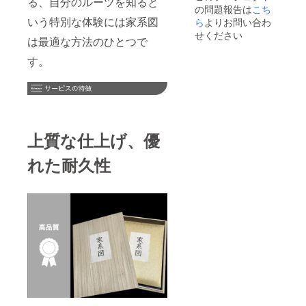
る、自分のルーツを知ると
の問題報告は
こち
です。
ます。
いう特別な体験には家系図
※ 値引
ら
よりお問い合わ
き額
せください
は最適な方法のひとつで
は、販
売予定
す。
価格に
送料を
含む合
計金額
に対す
るもの
です。
上質な仕上げ、優
※ ご本
人様確
れた耐久性
認のた
め、備
考欄に
生年月
日をご
記載く
ださ
い。 ※
リター
ン価格
は、原
則、税
込、送
料込み