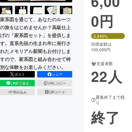
6,00
0
円
家系図を通じて、あなたのルーツ
の旅をはじめませんか？高級仕上
げの「家系図セット」を提供しま
3,546%
す。直系先祖の生まれ年に発行さ
目標金額は
100,000円
れたメモリアル新聞もお付けしま
すので、家系図と組み合わせて特
支援者数
別な体験をお楽しみください。
22
人
ポスト
シェア
LINEで送る
URLコピー
埋め込み
QRコード
募集終了まで残
り
終了