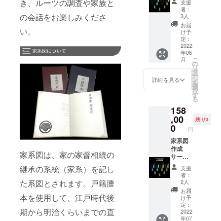
き、ルーツの調査や家族と
支援
ダー -
調査プ
者：
桐箱 -
ラン[一
の会話をお楽しみくださ
3人
メモリ
般販売
お届
い。
アル新
予定価
け予
聞（1家
格：税
定：
系分）
込
2022
年06
※ 未成
128,000
こ
月
年者の
円] ＜商
の
リ
方はご
品内容
タ
ー
支援い
＞ - 家
ン
詳細を見る
を
ただけ
系図 -
選
択
ません
家系図
す
る
ので、
ホル
158
ご了承
ダー -
くださ
戸籍謄
,00
残り3
い。
本ホル
0
円
誤って
ダー -
支援さ
家族年
家系図
れた場
表 - 家
作成
家系図は、家の家督相続の
合ご支
族年表
サービ
援の
ホル
ス4家系
継承の系統（家系）を記し
支援
キャン
ダー -
調査プ
者：
セル手
桐箱 -
ラン [一
た系図とされます。戸籍謄
2人
続きは
メモリ
般販売
お届
原則で
アル新
予定価
本を使用して、江戸時代後
け予
きかね
聞（2家
格：税
定：
期から明治くらいまでの直
ます。
系） ※
込
2022
年07
※ 値引
未成年
168,000