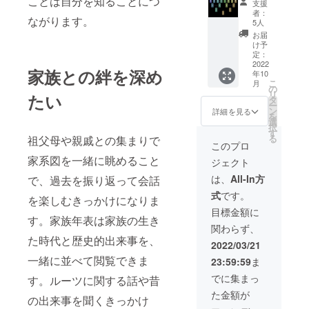
ことは自分を知ることにつ
支援
考欄に
キャン
ホル
お届け
者：
ながります。
生年月
セル手
ダー -
予定が
5人
日をご
続きは
桐箱 -
異なり
お届
記載く
原則で
メモリ
ます。
け予
ださ
きかね
アル新
家系図
定：
い。 ※
ます。
聞（全
作成
2022
家族との絆を深め
年10
リター
※ 値引
家系）
サービ
こ
月
ン価格
き額
※ 未成
ス全家
の
リ
たい
は、原
は、販
年者の
系直系
タ
ー
則、税
売予定
方はご
調査プ
ン
詳細を見る
を
込、送
価格に
支援い
ラン [一
選
択
料込み
送料を
ただけ
般販売
す
る
祖父母や親戚との集まりで
の価格
含む合
ません
予定価
このプロ
です。
計金額
ので、
格：税
家系図を一緒に眺めること
ジェクト
に対す
ご了承
込
るもの
くださ
218,000
は、
All-In方
で、過去を振り返って会話
です。
い。
円] ＜商
式
です。
※ ご本
誤って
品内容
を楽しむきっかけになりま
人様確
支援さ
＞ - 家
目標金額に
す。家族年表は家族の生き
認のた
れた場
系図 -
関わらず、
め、備
合ご支
家系図
た時代と歴史的出来事を、
考欄に
援の
ホル
2022/03/21
生年月
キャン
ダー -
一緒に並べて閲覧できま
23:59:59
ま
日をご
セル手
戸籍謄
記載く
続きは
本ホル
でに集まっ
す。ルーツに関する話や昔
ださ
原則で
ダー -
た金額が
い。 ※
きかね
家族年
の出来事を聞くきっかけ
リター
ます。
表 - 家