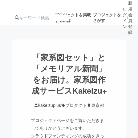
新
ロ
規
グ
会
プロジェクトを掲載
プロジェクトを
/
するには
さがす
イ
員
ン
登
録
人気のプロ
注目のリ
注目の新着プロ
募集終了が近いプ
もうすぐ公開
「家系図セット」と
ジェクト
ターン
ジェクト
ロジェクト
されます
「メモリアル新聞」
をお届け。家系図作
アート・写真
音楽
成サービスKakeizu+
テクノロジー・ガジェット
ゲーム・サ
kakeizuplus
プロダクト
東京都
映像・映画
書籍・雑誌
プロジェクトページをご覧いただきま
してありがとうございます。
ビジネス・起業
チャレンジ
クラウドファンディングの成功をきっ