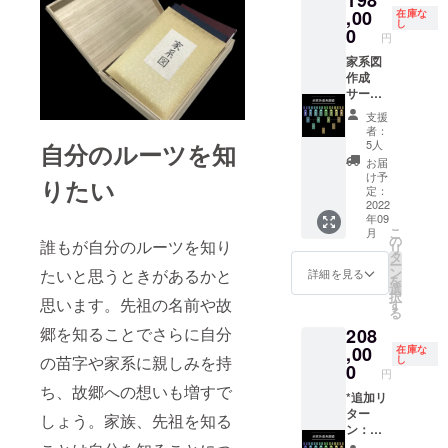
198
に対す
ださ
戸籍謄
,00
在庫な
し
るもの
い。
本ホル
0
円
です。
誤って
ダー -
※ ご本
支援さ
家族年
家系図
人様確
れた場
表 - 家
作成
認のた
合ご支
族年表
サービ
め、備
援の
ホル
ス全家
支援
考欄に
キャン
ダー -
系直系
者：
生年月
セル手
桐箱 -
調査プ
5人
自分のルーツを知
日をご
続きは
メモリ
ラン [一
お届
記載く
原則で
アル新
般販売
け予
りたい
ださ
きかね
聞（4家
予定価
定：
い。 ※
ます。
系） ※
格：税
2022
年09
リター
※ 値引
未成年
込
こ
月
ン価格
き額
者の方
218,000
の
誰もが自分のルーツを知り
リ
は、原
は、販
はご支
円] ＜商
タ
ー
則、税
売予定
援いた
品内容
ン
たいと思うときがあるかと
詳細を見る
を
込、送
価格に
だけま
＞ - 家
選
択
料込み
送料を
せんの
系図 -
思います。先祖の名前や故
す
る
の価格
含む合
で、ご
家系図
郷を知ることでさらに自分
208
です。
計金額
了承く
ホル
に対す
ださ
ダー -
,00
在庫な
の苗字や家系に親しみを持
し
るもの
い。
戸籍謄
0
円
です。
誤って
本ホル
ち、故郷への想いも増すで
※ ご本
支援さ
ダー -
*追加リ
人様確
れた場
家族年
ター
しょう。家族、先祖を知る
認のた
合ご支
表 - 家
ン：割
め、備
援の
族年表
引額と