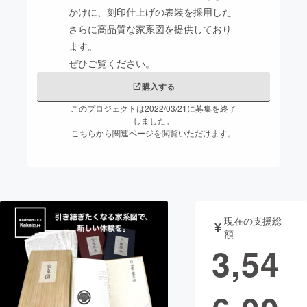
かけに、刻印仕上げの表装を採用した
まちづくり・地域活性化
さらに高品質な家系図を提供しており
ます。
ぜひご覧ください。
CAMPFIRE for Social Good
CAMPFIRE Creation
購入する
CAMPFIREふるさと納税
machi-ya
コミュニティ
このプロジェクトは2022/03/21に募集を終了
しました。
こちらから関連ページを閲覧いただけます。
現在の支援総
額
3,54