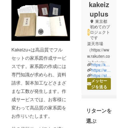
kakeiz
uplus
東京都
初めてのプ
ロジェクト
です
楽天市場
Kakeizu+は高品質でフル
（https://ww
w.rakuten.co
セットの家系図作成サービ
.jp/kakeizupl
https://kakeizuplus.com
スです。家系図の作成には
us/）Yahoo!
https://www.rakuten.co.jp/kakeizuplus/
専門知識が求められ、資料
ショッピン
https://store.shopping.yahoo.co.jp/kakeizuplus/
メッセー
グ
請求、製本加工などさまざ
ジを送る
（https://stor
まな工数が発生します。作
e.shopping.y
成サービスでは、お客様に
ahoo.co.jp/k
akeizuplus/
変わって高品質の家系図を
リターンを
）にも出店
お作りいたします。
しているオ
選ぶ
ンライン専