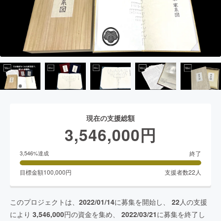
現在の支援総額
3,546,000
円
終了
3,546
%達成
目標金額
100,000
円
支援者数
22
人
このプロジェクトは、
2022/01/14
に募集を開始し、
22
人の支援
により
3,546,000
円の資金を集め、
2022/03/21
に募集を終了し