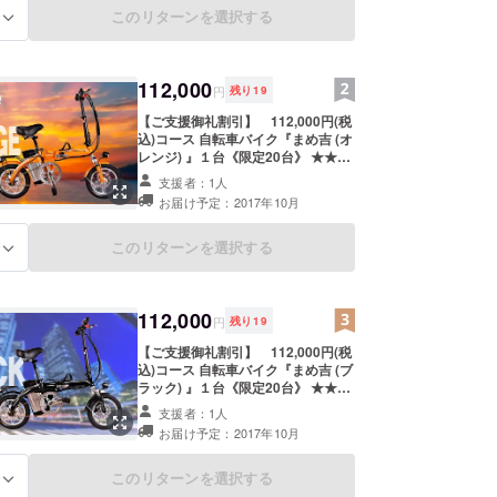
ていただきます。 ※車両の納車後、
このリターンを選択する
る
運転の前には各種手続（車両ナン
バー登録、自賠責保険加入）が必要
です。またその費用については価格
に含まれておりませんので、お客様
112,000
円
残り
19
ご自身でご準備頂く必要がございま
す。※公道を走行するためには、原
【ご支援御礼割引】 112,000円(税
付免許以上の取得が必要になりま
込)コース 自転車バイク『まめ吉 (オ
す。ヘルメットの着用など法定ルー
レンジ) 』１台《限定20台》 ★★★
ルに従って乗車して下さい。 ※納車
販売予定価格の18%off＋送料無料で
支援者：1人
時期については10月後半にかけて順
お届け★★★ ■法令に基づく装備品
お届け予定：2017年10月
次予定してしておりますが、お申込
（本文の法令装備品の記載部分参
の状況によりましては11月になる場
照）は、すべて完備のうえ納車させ
合もございます。
ていただきます。 ※車両の納車後、
このリターンを選択する
る
運転の前には各種手続（車両ナン
バー登録、自賠責保険加入）が必要
です。またその費用については価格
に含まれておりませんので、お客様
112,000
円
残り
19
ご自身でご準備頂く必要がございま
す。※公道を走行するためには、原
【ご支援御礼割引】 112,000円(税
付免許以上の取得が必要になりま
込)コース 自転車バイク『まめ吉 (ブ
す。ヘルメットの着用など法定ルー
ラック) 』１台《限定20台》 ★★★
ルに従って乗車して下さい。 ※納車
販売予定価格の18%off＋送料無料で
支援者：1人
時期については10月後半にかけて順
お届け★★★ ■法令に基づく装備品
お届け予定：2017年10月
次予定してしておりますが、お申込
（本文の法令装備品の記載部分参
の状況によりましては11月になる場
照）は、すべて完備のうえ納車させ
合もございます。
ていただきます。 ※車両の納車後、
このリターンを選択する
る
運転の前には各種手続（車両ナン