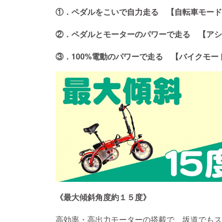
①．ペダルをこいで自力走る 【自転車モー
②．ペダルとモーターのパワーで走る 【アシ
③．100%電動のパワーで走る 【バイクモー
《最大傾斜角度約１５度》
高効率・高出力モーターの搭載で、坂道でもス