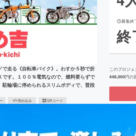
募集終
CAMPFIRE for Social Good
CAMPFIRE Creation
終
CAMPFIREふるさと納税
machi-ya
コミュニティ
ドで走る《自転車バイク》。わすか５秒で折
このプロジェ
Ｋです。１００％電気なので、燃料要らずで
448,000
円の
。駐輪場に停められるスリムボディで、普段
ピー
埋め込み
QRコード