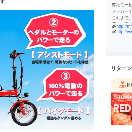
す。
弊社モー
メーカー
これまで
用車や高
http://m
で開発し
http://w
現在、こ
にやさし
めており
グと開発
でご支援
リターン
目