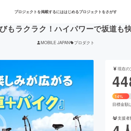
プロジェクトを掲載するには
はじめる
プロジェクトをさがす
びもラクラク！ハイパワーで坂道も
MOBILE JAPAN
プロダクト
注目のリターン
注目の新着プロジェクト
募集終了が近いプロジェクト
も
現在の
音楽
舞台・パフォーマンス
44
ゲーム・サービス開発
フード・飲食店
14%
書籍・雑誌出版
アニメ・漫画
目標金額は3
支援者
チャレンジ
ビューティー・ヘルスケ
4