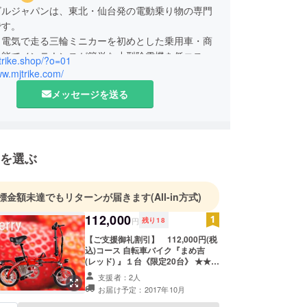
ビルジャパンは、東北・仙台発の電動乗り物の専門
です。
、電気で走る三輪ミニカーを初めとした乗用車・商
性能でメンテナンスが簡単な小型除雪機を低コスト
jtrike.shop/?o=01
、東北から全国へむけて販売しています。
ww.mjtrike.com/
れまでの電動乗り物の開発ノウハウを活かし、環境
メッセージを送る
く気軽で楽しく乗れる「自転車バイク」の開発を進
、このたび本格始動に先駆けたテストマーケティン
そ事業費の充当のために、キャンプファイヤー限定
を募集させていただきます。
を選ぶ
標金額未達でもリターンが届きます
(All-in方式)
112,000
円
残り
18
【ご支援御礼割引】 112,000円(税
込)コース 自転車バイク『まめ吉
(レッド) 』１台《限定20台》 ★★★
販売予定価格の18%off＋送料無料で
支援者：2人
お届け★★★ ■法令に基づく装備品
お届け予定：2017年10月
（本文の法令装備品の記載部分参
照）は、すべて完備のうえ納車させ