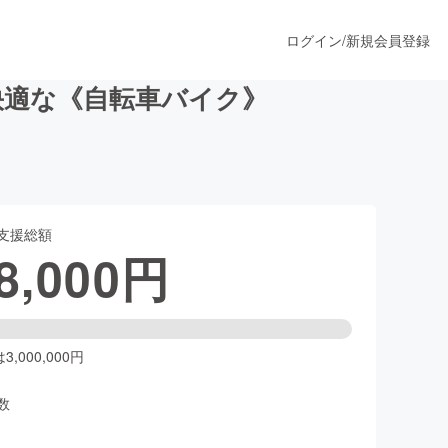
ログイン
/
新規会員登録
快適な《自転車バイク》
うすぐ公開されます
支援総額
プロダクト
8,000
円
ファッション
スポーツ
,000,000円
数
ア
ソーシャルグッド
人