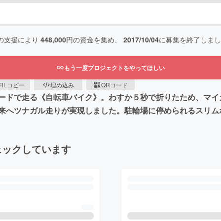
の支援により
448,000
円の資金を集め、
2017/10/04
に募集を終了しまし
もう一度プロジェクトをやってほしい
RLコピー
埋め込み
QRコード
ードで走る《自転車バイク》。わすか５秒で折りたため、マイ
来へツナガル走りが実現しました。駐輪場に停められるスリム
ェックしています