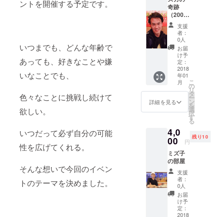
ントを開催する予定です。
奇跡
（2000
円リ
支援
ター
者：
ン 実
0人
質1000
いつまでも、どんな年齢で
お届
円)
け予
あっても、好きなことや嫌
定：
2018
いなことでも、
年01
こ
月
の
リ
タ
色々なことに挑戦し続けて
ー
ン
詳細を見る
を
選
欲しい。
択
す
る
4,0
いつだって必ず自分の可能
残り10
00
円
性を広げてくれる。
ミズ子
の部屋
そんな想いで今回のイベン
支援
者：
トのテーマを決めました。
0人
お届
け予
定：
2018