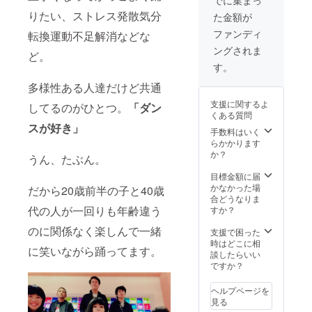
でに集まっ
りたい、ストレス発散気分
た金額が
ファンディ
転換運動不足解消などな
ングされま
ど。
す。
多様性ある人達だけど共通
支援に関するよ
してるのがひとつ。
「ダン
くある質問
スが好き」
手数料はいく
らかかります
か？
うん、たぶん。
目標金額に届
かなかった場
だから20歳前半の子と40歳
合どうなりま
代の人が一回りも年齢違う
すか？
のに関係なく楽しんで一緒
支援で困った
時はどこに相
に笑いながら踊ってます。
談したらいい
ですか？
ヘルプページを
見る