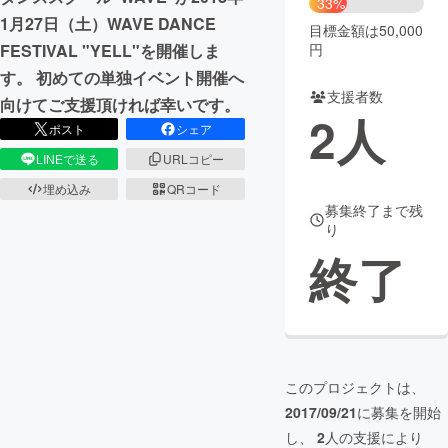
33%
1月27日（土）WAVE DANCE
目標金額は50,000
まちづくり・地域活性化
円
FESTIVAL "YELL"を開催しま
す。 初めての単独イベント開催へ
支援者数
CAMPFIRE for Social Good
CAMPFIRE Creation
向けてご支援頂ければ幸いです。
2
人
CAMPFIREふるさと納税
machi-ya
コミュニティ
ポスト
シェア
LINEで送る
URLコピー
埋め込み
QRコード
募集終了まで残
り
終了
このプロジェクトは、
2017/09/21
に募集を開始
し、
2
人の支援により