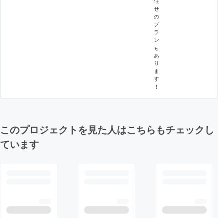
任
せ
の
プ
ラ
ン
も
あ
り
ま
す
！
このプロジェクトを見た人はこちらもチェックし
ています