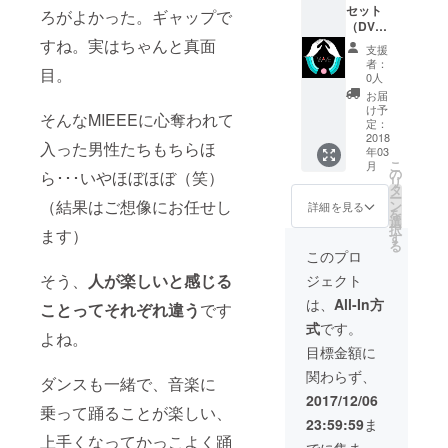
セット
ろがよかった。ギャップで
（DVD
&チケッ
すね。実はちゃんと真面
支援
ト）
者：
目。
0人
お届
け予
そんなMIEEEに心奪われて
定：
2018
入った男性たちもちらほ
年03
こ
月
の
ら･･･いやほぼほぼ（笑）
リ
タ
ー
（結果はご想像にお任せし
ン
詳細を見る
を
選
択
ます）
す
る
このプロ
そう、
人が楽しいと感じる
ジェクト
は、
All-In方
ことってそれぞれ違う
です
式
です。
よね。
目標金額に
関わらず、
ダンスも一緒で、音楽に
2017/12/06
乗って踊ることが楽しい、
23:59:59
ま
上手くなってかっこよく踊