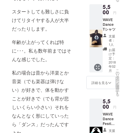
5,5
スタートしても難しさに負
00
円
けてリタイヤする人が大半
WAVE
Dance
だったりします。
Tシャツ
支援
者：
年齢が上がってくれば特
1人
に･･･。私も数年前まではそ
お届
け予
定：
んな感じでした。
2018
年02
こ
月
私の場合は昔から洋楽とか
の
リ
タ
ー
音楽（でも楽器は弾けな
ン
詳細を見る
を
選
い）が好きで、体を動かす
択
す
る
ことが好きで（でも背が悲
5,5
00
しいくらい小さい）それを
円
WAVE
なんとなく形にしていった
Dance
ら「ダンス」だったんです
Festival
Yell
支援
よね。