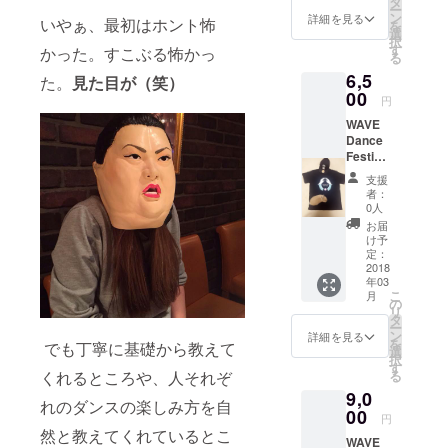
タ
ー
ン
詳細を見る
いやぁ、最初はホント怖
を
選
択
す
かった。すこぶる怖かっ
る
6,5
た。
見た目が（笑）
00
円
WAVE
Dance
Festival
Yell チ
支援
ケット
者：
＆Ｔ
0人
シャツ
お届
け予
定：
2018
年03
こ
月
の
リ
タ
ー
ン
詳細を見る
を
でも丁寧に基礎から教えて
選
択
す
くれるところや、人それぞ
る
9,0
れのダンスの楽しみ方を自
00
円
然と教えてくれているとこ
WAVE