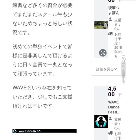
円
練習など多くの資金が必要
後輩つ
よぽん
でまだまだスクール生も少
支援
ないためちょっと厳しい状
者：
0人
況です。
お届
け予
定：
初めての単独イベントで皆
2018
年03
様に是非楽しんで頂けるよ
こ
月
の
リ
うに日々全員で一丸となっ
タ
ー
ン
詳細を見る
を
て頑張っています。
選
択
す
る
WAVEという存在を知って
4,5
00
円
いただき、少しでもご支援
WAVE
頂ければ幸いです。
Dance
Festival
Yell チ
支援
ケット
者：
0人
お届
け予