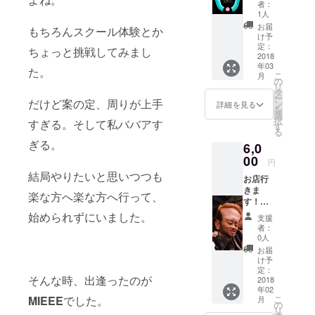
DVD
者：
1人
お届
もちろんスクール体験とか
け予
定：
ちょっと挑戦してみまし
2018
年03
た。
こ
月
の
リ
タ
ー
だけど案の定、周りが上手
ン
詳細を見る
を
選
択
すぎる。そして私ババアす
す
る
ぎる。
6,0
00
円
結局やりたいと思いつつも
お店行
きま
楽な方へ楽な方へ行って、
す！＆
広告掲
始められずにいました。
支援
載
者：
0人
お届
け予
定：
そんな時、出逢ったのが
2018
年02
MIEEE
でした。
こ
月
の
リ