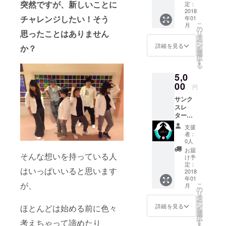
突然ですが、新しいことに
定：
2018
チャレンジしたい！そう
年01
こ
月
の
思ったことはありません
リ
タ
ー
ン
詳細を見る
か？
を
選
択
す
る
5,0
00
円
サンク
スレ
ター＆
広告掲
支援
載
者：
0人
お届
そんな想いを持っている人
け予
定：
はいっぱいいると思います
2018
年01
が、
こ
月
の
リ
タ
ー
ン
詳細を見る
ほとんどは始める前に色々
を
選
択
考えちゃって諦めたり
す
る