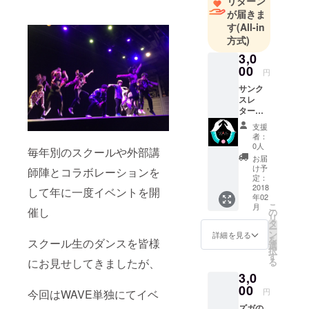
リターン
2018年1月
が届きま
27日（土）
す
(All-in
OPEN: 18:00
方式)
CLOSE:20:3
3,0
0
00
円
DOOR
サンク
TICKET：
スレ
ター＆
￥3,500
ご利益
支援
(1Drink別）
がある
者：
かもし
開催場所：
0人
毎年別のスクールや外部講
れない
お届
Shinjuku
待ち受
け予
師陣とコラボレーションを
Marz
け
定：
2018
〒160-0021
して年に一度イベントを開
年02
新宿区歌舞
こ
月
催し
の
リ
伎町2-45-1
タ
ー
ン
詳細を見る
第1トキワビ
を
スクール生のダンスを皆様
選
ルB1F
択
す
にお見せしてきましたが、
る
http://www.m
3,0
arz.jp/
00
円
今回はWAVE単独にてイベ
ズガの