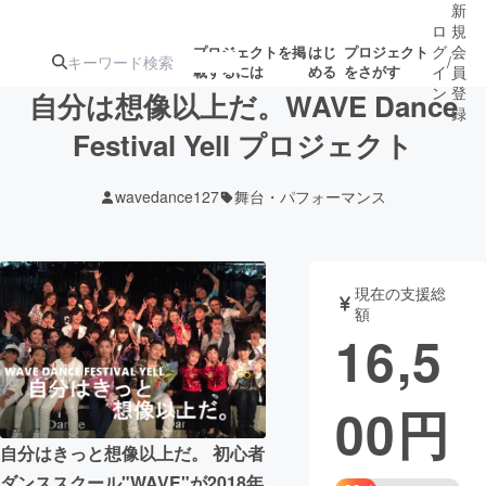
新
ロ
規
グ
会
プロジェクトを掲
はじ
プロジェクト
/
載するには
める
をさがす
イ
員
ン
登
自分は想像以上だ。WAVE Dance
録
Festival Yell プロジェクト
人気のプロ
注目のリ
注目の新着プロ
募集終了が近いプ
もうすぐ公開
wavedance127
舞台・パフォーマンス
ジェクト
ターン
ジェクト
ロジェクト
されます
アート・写真
音楽
現在の支援総
額
16,5
テクノロジー・ガジェット
ゲーム・サ
00
円
映像・映画
書籍・雑誌
自分はきっと想像以上だ。 初心者
ビジネス・起業
チャレンジ
ダンススクール"WAVE"が2018年