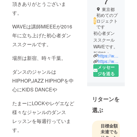
7
頂きありがとうございま
東京都
す。
初めてのプ
ロジェクト
WAVEは講師MIEEEが2016
です
初心者ダン
年に立ち上げた初心者ダン
ススクール
ススクールです。
WAVEです。
新宿時々千
https://www.facebook.com/wavedance127/
場所は新宿、時々千葉。
葉にてレッ
https://www.instagram.com/wavedance127/?hl=en
スン開催
メッセー
ダンスのジャンルは
中。
ジを送る
HIPHOP,JAZZ HIPHOPを中
ジャンルは
HIPHOP,JAZ
心にKIDS DANCEや
Z HIPHOPな
リターンを
ど。
たまーにLOCKやレゲエなど
WAVE
選ぶ
様々なジャンルのダンス
DANCE
レッスンを毎週行っていま
FESTIVAL
目標金額
"YELL" 開催
す。
未達でも
決定！