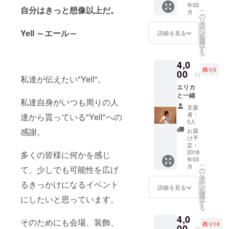
年03
自分はきっと想像以上だ。
こ
月
の
リ
タ
ー
Yell ～エール～
ン
詳細を見る
を
選
択
す
る
4,0
残り5
00
円
私達が伝えたい"Yell"。
エリカ
と一緒
私達自身がいつも周りの人
支援
者：
達から貰っている"Yell"への
0人
感謝。
お届
け予
定：
2018
多くの皆様に何かを感じ
年03
こ
月
て、少しでも可能性を広げ
の
リ
タ
ー
るきっかけになるイベント
ン
詳細を見る
を
選
にしたいと思っています。
択
す
る
4,0
そのためにも会場、装飾、
残り10
00