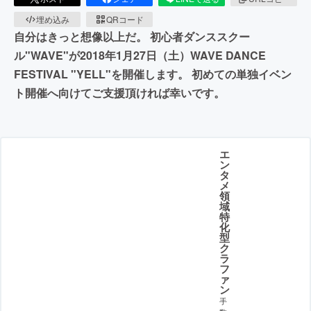
埋め込み
QRコード
自分はきっと想像以上だ。 初心者ダンススクー
ル"WAVE"が2018年1月27日（土）WAVE DANCE
FESTIVAL "YELL"を開催します。 初めての単独イベン
ト開催へ向けてご支援頂ければ幸いです。
エ
ン
タ
メ
領
域
特
化
型
ク
ラ
フ
ァ
ン
手