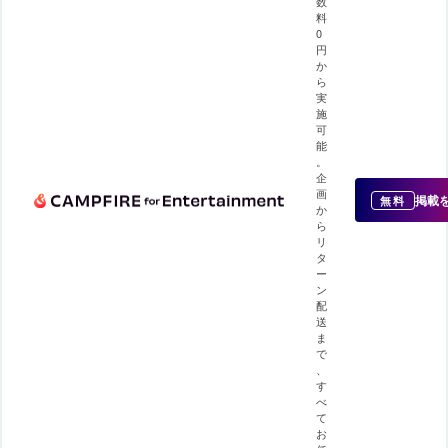
数
料
0
円
か
ら
実
施
可
能
。
企
画
掲載
無料
か
ら
リ
タ
ー
ン
配
送
ま
で
、
す
べ
て
お