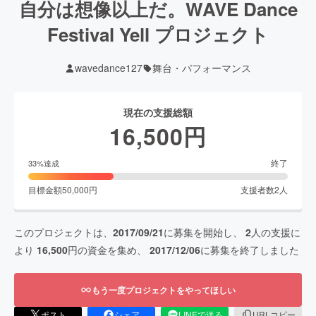
自分は想像以上だ。WAVE Dance
Festival Yell プロジェクト
wavedance127
舞台・パフォーマンス
現在の支援総額
16,500
円
終了
33
%達成
目標金額
50,000
円
支援者数
2
人
このプロジェクトは、
2017/09/21
に募集を開始し、
2
人の支援に
より
16,500
円の資金を集め、
2017/12/06
に募集を終了しました
もう一度プロジェクトをやってほしい
ポスト
シェア
LINEで送る
URLコピー