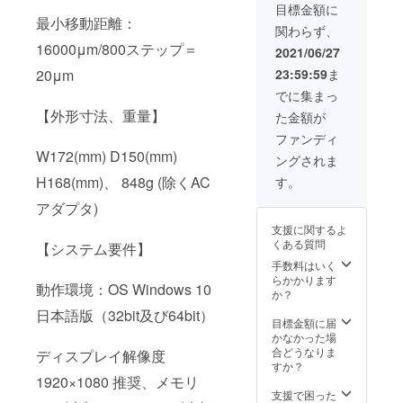
目標金額に
最小移動距離：
関わらず、
16000μm/800ステップ＝
2021/06/27
20μm
23:59:59
ま
でに集まっ
【外形寸法、重量】
た金額が
ファンディ
W172(mm) D150(mm)
ングされま
H168(mm)、 848g (除くAC
す。
アダプタ)
支援に関するよ
くある質問
【システム要件】
手数料はいく
らかかります
動作環境：OS Windows 10
か？
日本語版（32bit及び64bit）
目標金額に届
かなかった場
合どうなりま
ディスプレイ解像度
すか？
1920×1080 推奨、メモリ
支援で困った