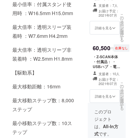
とに次世代
品説明書 Z-
最小倍率：付属スタンド使
支援者：7人
SCANソフト
の活躍する
お届け予定：
用時 ：W16.5mm H15.0mm
ウェア（USBメ
こ
2021年07月
人材を育成
の
モリにて） 希望
リ
タ
するSTEM教
小売価格：税別
ー
最大倍率：透明スリーブ装
ン
99,800円 送料：
詳細を見る
材の開発、
を
選
弊社負担 ※プロ
択
着時 ：W7.6mm H4.2mm
各種講習会
す
ジェクト終了後
る
１か月以内に発
を企画、展
60,500
送予定
円
在庫なし
最大倍率：透明スリーブ非
開していま
す。
・Z-SCAN本体
装着時 ：W2.5mm H1.8mm
・付属品： ・
USBハブ ・電源
アダプタ ・製品
【駆動系】
支援者：10人
説明書 ・Z-
お届け予定：
SCANソフト
こ
2021年07月
最大移動距離：16mm
の
ウェア（USBメ
リ
タ
モリにて） 希望
ー
ン
小売価格：税別
詳細を見る
を
最大移動ステップ数：8,000
選
99,800円 送料：
択
す
弊社負担 ※プロ
る
ステップ
ジェクト終了後
このプロ
１か月以内に発
ジェクト
送予定
最小移動ステップ数：10ス
は、
All-In方
テップ
式
です。