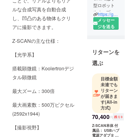
ことで、リアルよりもリア
型ロボット
ルな合成写真を自動合成
やオープン
https://grips.co.jp/
し、凹凸のある物体もクリ
ソース技術
メッセー
を組み合わ
ジを送る
アに撮影できます。
せた様々な
ソリュー
Z-SCANの主な仕様：
ションを提
リターンを
供していま
【光学系】
す。弊社の
選ぶ
ソリュー
搭載顕微鏡：Koolertronデジ
ションはす
タル顕微鏡
目標金額
でに多くの
未達でも
モノづくり
リターン
最大ズーム：300倍
企業にご活
が届きま
用いただい
す
(All-in
最大画素数：500万ピクセル
ておりま
方式)
す。
(2592x1944)
70,400
円
残り3
また、生産
Z-SCAN本体 付
技術現場で
【撮影視野】
属品： USBハブ
の知見をも
電源アダプタ 製