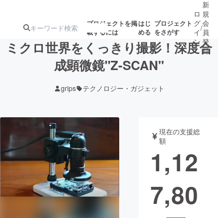
新
ロ
規
グ
会
プロジェクトを掲
はじ
プロジェクト
/
載するには
める
をさがす
イ
員
ン
登
ミクロ世界をくっきり撮影！深度合
録
成顕微鏡"Z-SCAN"
人気のプロ
注目のリ
注目の新着プロ
募集終了が近いプ
もうすぐ公開
grips
テクノロジー・ガジェット
ジェクト
ターン
ジェクト
ロジェクト
されます
アート・写真
音楽
現在の支援総
額
1,12
テクノロジー・ガジェット
ゲーム・サ
7,80
映像・映画
書籍・雑誌
ビジネス・起業
チャレンジ