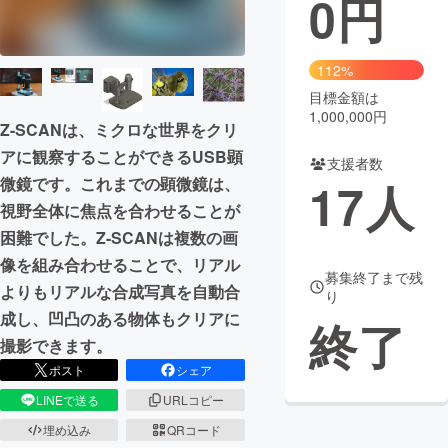
0
円
まちづくり・地域活性化
112%
目標金額は
CAMPFIRE for Social Good
CAMPFIRE Creation
1,000,000円
Z-SCANは、ミクロな世界をクリ
CAMPFIREふるさと納税
machi-ya
コミュニティ
アに観察することができるUSB顕
支援者数
17
人
微鏡です。これまでの顕微鏡は、
視野全体に焦点を合わせることが
困難でした。Z-SCANは複数の画
像を組み合わせることで、リアル
募集終了まで残
よりもリアルな合成写真を自動合
り
成し、凹凸のある物体もクリアに
終了
撮影できます。
ポスト
シェア
LINEで送る
URLコピー
埋め込み
QRコード