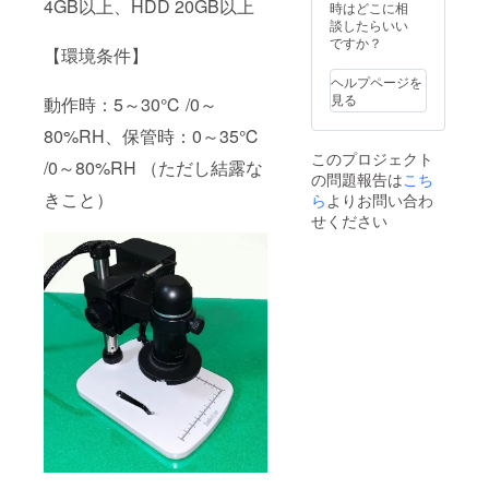
4GB以上、HDD 20GB以上
時はどこに相
談したらいい
ですか？
【環境条件】
ヘルプページを
見る
動作時：5～30℃ /0～
80%RH、保管時：0～35℃
このプロジェクト
/0～80%RH （ただし結露な
の問題報告は
こち
きこと）
ら
よりお問い合わ
せください