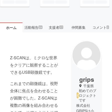
活動報告
支援者
仲間募集
コメント
ホーム
24
17
2
Z-SCANは、ミクロな世界
をクリアに観察することが
できるUSB顕微鏡です。
grips
これまでの顕微鏡は、視野
千葉県
全体に焦点を合わせること
初めてのプ
ロジェクト
が困難でした。Z-SCANは
です
複数の画像を組み合わせる
株式会社
GRIPSは小