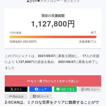
grips
テクノロジー・ガジェット
現在の支援総額
1,127,800
円
終了
112
%達成
目標金額
1,000,000
円
支援者数
17
人
このプロジェクトは、
2021/05/07
に募集を開始し、
17
人の支援
により
1,127,800
円の資金を集め、
2021/06/27
に募集を終了し
ました
もう一度プロジェクトをやってほしい
ポスト
シェア
LINEで送る
URLコピー
埋め込み
QRコード
Z-SCANは、ミクロな世界をクリアに観察することがで