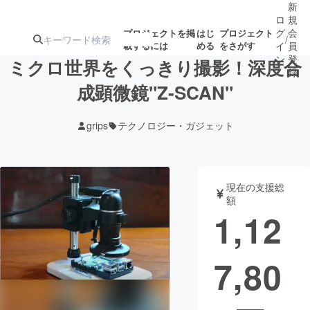
新
ロ
規
グ
会
プロジェクトを掲
はじ
プロジェクト
/
載するには
める
をさがす
イ
員
ン
登
ミクロ世界をくっきり撮影！深度合
録
成顕微鏡"Z-SCAN"
人気のプロ
注目のリ
注目の新着プロ
募集終了が近いプ
もうすぐ公開
grips
テクノロジー・ガジェット
ジェクト
ターン
ジェクト
ロジェクト
されます
アート・写真
音楽
現在の支援総
額
1,12
テクノロジー・ガジェット
ゲーム・サ
7,80
映像・映画
書籍・雑誌
ビジネス・起業
チャレンジ