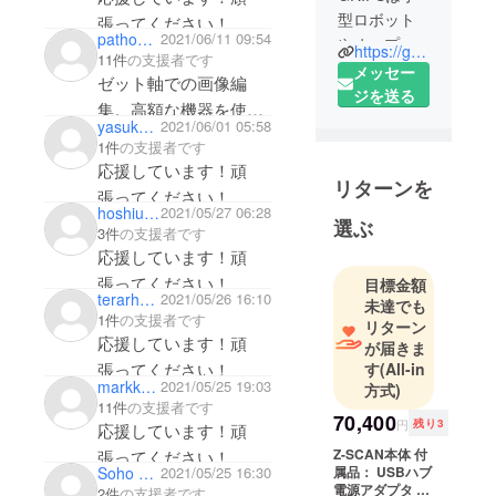
型ロボット
張ってください！
pathoskuwao
2021/06/11 09:54
やオープン
https://grips.co.jp/
11件
の支援者です
ソース技術
メッセー
ゼット軸での画像編
を組み合わ
ジを送る
集。高額な機器を使用
せた様々な
yasuko fujino
2021/06/01 05:58
していますが、すぐに
ソリュー
1件
の支援者です
使えるのが魅力的で
ションを提
応援しています！頑
リターンを
す。支援させて頂きま
供していま
張ってください！
hoshiusa
2021/05/27 06:28
す。弊社の
す。
選ぶ
3件
の支援者です
ソリュー
応援しています！頑
ションはす
張ってください！
目標金額
でに多くの
terarhead
2021/05/26 16:10
未達でも
モノづくり
1件
の支援者です
リターン
企業にご活
応援しています！頑
が届きま
用いただい
す
(All-in
張ってください！
ておりま
markknight
2021/05/25 19:03
方式)
11件
の支援者です
す。
70,400
円
残り3
応援しています！頑
また、生産
Z-SCAN本体 付
張ってください！
技術現場で
属品： USBハブ
Soho Enterprise Ltd
2021/05/25 16:30
の知見をも
電源アダプタ 製
2件
の支援者です