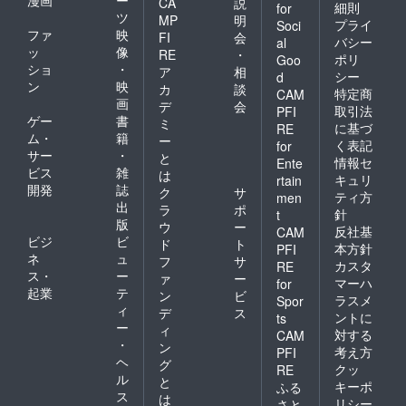
漫画
ー
CA
説
細則
for
ツ
MP
明
プライ
Soci
ファ
映
FI
会
バシー
al
ッ
像
RE
・
ポリ
Goo
ショ
・
ア
相
シー
d
ン
映
カ
談
特定商
CAM
画
デ
会
取引法
PFI
ゲー
書
ミ
に基づ
RE
ム・
籍
ー
く表記
for
サー
・
と
情報セ
Ente
ビス
雑
は
キュリ
rtain
開発
誌
ク
サ
ティ方
men
出
ラ
ポ
針
t
版
ウ
ー
反社基
CAM
ビジ
ビ
ド
ト
本方針
PFI
ネ
ュ
フ
サ
カスタ
RE
ス・
ー
ァ
ー
マーハ
for
起業
テ
ン
ビ
ラスメ
Spor
ィ
デ
ス
ントに
ts
ー
ィ
対する
CAM
・
ン
考え方
PFI
ヘ
グ
クッ
RE
ル
と
キーポ
ふる
ス
は
リシー
さと