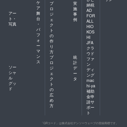
ケ
プ
実
納税
ア
ロ
施
AD
アー
舞
ジ
事
FOR
ト・
台
ェ
例
ALL
写真
・
ク
HIO
パ
ト
KOS
フ
の
HI
ォ
作
JFA
ー
り
クラ
マ
方
ウド
ン
プ
統
ファ
ス
ロ
計
ン
ソー
ジ
デ
ディ
シャ
ェ
ー
ング
ル
ク
タ
mac
グッ
ト
hi-ya
ド
の
補助
広
金申
め
請サ
方
ポー
ト
「QRコード」は株式会社デンソーウェーブの登録商標です。