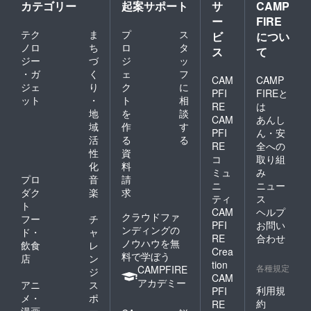
カテゴリー
起案サポート
サ
CAMP
ー
FIRE
テク
ま
プ
ス
ビ
につい
ノロ
ち
ロ
タ
ス
て
ジー
づ
ジ
ッ
・ガ
く
ェ
フ
CAM
CAMP
ジェ
り
ク
に
PFI
FIREと
ット
・
ト
相
RE
は
地
を
談
CAM
あんし
域
作
す
PFI
ん・安
活
る
る
RE
全への
性
資
コ
取り組
化
料
ミュ
み
プロ
音
請
ニ
ニュー
ダク
楽
求
ティ
ス
ト
CAM
ヘルプ
クラウドファ
フー
チ
PFI
お問い
ンディングの
ド・
ャ
RE
合わせ
ノウハウを無
飲食
レ
Crea
料で学ぼう
店
ン
tion
各種規定
CAMPFIRE
ジ
CAM
アカデミー
アニ
ス
利用規
PFI
メ・
ポ
約
RE