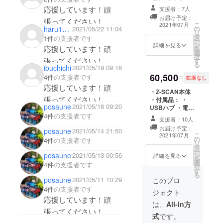
とに次世代
品説明書 Z-
応援しています！頑
支援者：7人
SCANソフト
の活躍する
お届け予定：
張ってください！
ウェア（USBメ
こ
2021年07月
人材を育成
haru1130
2021/05/22 11:04
の
モリにて） 希望
リ
タ
するSTEM教
小売価格：税別
1件
の支援者です
ー
ン
99,800円 送料：
詳細を見る
応援しています！頑
材の開発、
を
選
弊社負担 ※プロ
択
各種講習会
張ってください！
す
ジェクト終了後
る
ibuchichi
2021/05/19 09:16
１か月以内に発
を企画、展
60,500
4件
の支援者です
送予定
円
在庫なし
開していま
応援しています！頑
す。
・Z-SCAN本体
張ってください！
・付属品： ・
posaune
2021/05/16 09:20
USBハブ ・電源
アダプタ ・製品
4件
の支援者です
支援者：10人
説明書 ・Z-
お届け予定：
posaune
2021/05/14 21:50
SCANソフト
こ
2021年07月
の
ウェア（USBメ
4件
の支援者です
リ
タ
モリにて） 希望
ー
ン
posaune
2021/05/13 00:56
小売価格：税別
詳細を見る
を
選
99,800円 送料：
4件
の支援者です
択
す
弊社負担 ※プロ
る
ジェクト終了後
posaune
2021/05/11 10:29
このプロ
１か月以内に発
4件
の支援者です
ジェクト
送予定
応援しています！頑
は、
All-In方
張ってください！
式
です。