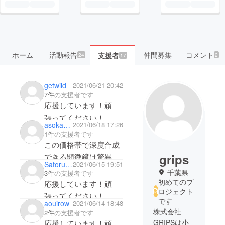
ホーム
活動報告
仲間募集
コメント
支援者
24
2
17
getwild
2021/06/21 20:42
7件
の支援者です
応援しています！頑
張ってください！
asoka_edu
2021/06/18 17:26
1件
の支援者です
この価格帯で深度合成
grips
できる顕微鏡は驚異的
Satoru Nakazono
2021/06/15 19:51
です。期待していま
千葉県
3件
の支援者です
す！頑張ってくださ
初めてのプ
応援しています！頑
ロジェクト
い！
張ってください！
です
aouirow
2021/06/14 18:48
株式会社
2件
の支援者です
GRIPSは小
応援しています！頑