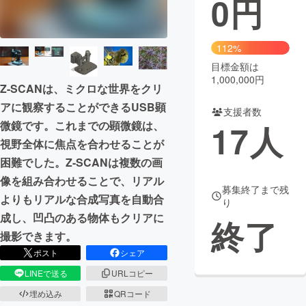
0
円
まちづくり・地域活性化
112%
目標金額は
CAMPFIRE for Social Good
CAMPFIRE Creation
1,000,000円
Z-SCANは、ミクロな世界をクリ
CAMPFIREふるさと納税
machi-ya
コミュニティ
アに観察することができるUSB顕
支援者数
17
人
微鏡です。これまでの顕微鏡は、
視野全体に焦点を合わせることが
困難でした。Z-SCANは複数の画
像を組み合わせることで、リアル
募集終了まで残
よりもリアルな合成写真を自動合
り
成し、凹凸のある物体もクリアに
終了
撮影できます。
ポスト
シェア
LINEで送る
URLコピー
埋め込み
QRコード