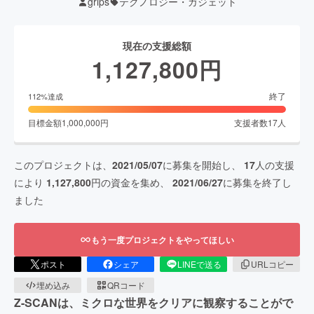
grips
テクノロジー・ガジェット
現在の支援総額
1,127,800
円
終了
112
%達成
目標金額
1,000,000
円
支援者数
17
人
このプロジェクトは、
2021/05/07
に募集を開始し、
17
人の支援
により
1,127,800
円の資金を集め、
2021/06/27
に募集を終了し
ました
もう一度プロジェクトをやってほしい
ポスト
シェア
LINEで送る
URLコピー
埋め込み
QRコード
Z-SCANは、ミクロな世界をクリアに観察することがで