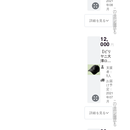
2021
ｇ×8
譲渡も
サイズ
ます。
年08
食 大
可能で
をお選
こ
月
人の事
の
す。予
びくだ
リ
情で”権
タ
約の優
さい。
ー
利”と
ン
詳細を見る
遇等は
ミック
を
なって
選
ありま
スグ
択
おりま
す
せん。
レーま
る
す。営
※釣り銭
たはホ
12,
業許可
のお支
ワイト
000
が取れ
払いは
円
からカ
次第、
できま
ラーを
【ビリ
順次お
せんの
お選び
ヤニ大
作りし
で予め
くださ
澤ロゴ
てクー
ご了承
い。 ※
刺繍
ル宅急
くださ
支援
画像は
キャッ
便でお
者：
い。
イメー
プ】
届けし
5人
ジで
キャッ
ます。
お届
す。 ※
プ前面
発送は
け予
お届け
に白色
定：
８月以
は2021
でロゴ
2021
降を予
年8月を
年07
を刺繍
定して
予定し
こ
月
しま
の
おりま
ておま
リ
す。ロ
タ
す。 お
す。
ー
ゴはウ
ン
店の営
詳細を見る
を
ル
選
業から
択
ドゥー
す
冷凍ビ
る
語で
リヤニ