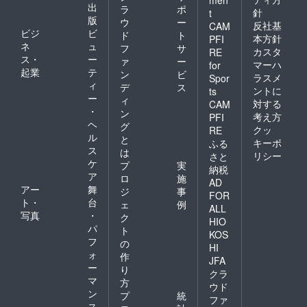
出
ラ
ポ
針
t
版
ウ
ー
反社基
CAM
ビジ
ビ
ド
ト
本方針
PFI
ネ
ュ
フ
サ
カスタ
RE
ス・
ー
ァ
ー
マーハ
for
起業
テ
ン
ビ
ラスメ
Spor
ィ
デ
ス
ントに
ts
ー
ィ
対する
CAM
・
ン
考え方
PFI
ヘ
グ
クッ
RE
ル
と
キーポ
ふる
ス
は
リシー
さと
ケ
プ
実
納税
ア
ロ
施
AD
アー
舞
ジ
事
FOR
ト・
台
ェ
例
ALL
写真
・
ク
HIO
パ
ト
KOS
フ
の
HI
ォ
作
JFA
ー
り
クラ
マ
方
ウド
ン
プ
統
ファ
ス