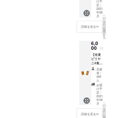
ドゥー
け予
語版】
定：
前面に
2021
年08
ビリヤ
こ
月
ニ大澤
の
リ
のロゴ
タ
ー
が印刷
ン
詳細を見る
を
されま
選
択
す。極
す
る
厚の
6,0
7.1oz生
地のT
00
円
シャツ
【冷凍
を使用
ビリヤ
しま
ニ4食を
す。ロ
おうち
ゴはウ
支援
で食べ
ル
者：
る権
ドゥー
365
利】 冷
語で
人
凍マト
「ビリ
お届
ンビリ
ヤニ大
け予
ヤニ350
定：
澤」と
2021
ｇ×4食
書かれ
年08
大人の
ていま
こ
月
事情
の
す。 ボ
リ
で”権
タ
ディ：
ー
利”と
ン
United
詳細を見る
を
なって