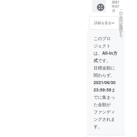
の米を
2021
に優先
日程に
りま
年07
研究し
予約会
なる可
す。 ※
こ
月
ている
員限定
の
能性が
あくま
リ
方向
の
タ
ありま
で、美
ー
け。バ
Facebo
ン
す。 料
詳細を見る
味しく
を
スマ
okグ
選
理教室
作るこ
択
ティラ
ループ
す
以降、
とが目
る
イス10
でお知
いつで
このプロ
的で
種類
らせし
もビリ
す。変
ジェクト
500gず
ま
ヤニ作
わった
つ合計
す。
りの相
は、
All-In方
ものが
５kgと
■先行予
談にの
作りた
式
です。
簡単チ
約…優
りま
い、現
キンビ
先予約
す。 ※
目標金額に
地の味
リヤニ
会員は
料理と
を再現
関わらず、
レシピ
１カ月
して美
したい
付きの
前より
味しく
2021/06/30
といっ
セット
ご予約
作るこ
たこと
23:59:59
ま
で
可能で
とを目
には対
す。
す。通
的とし
でに集まっ
応でき
20種類
常予約
ていま
かねま
た金額が
食べ比
は一週
す。変
す。
べイベ
間前か
わった
ファンディ
ントの
らとな
ものが
ングされま
ために
りま
作りた
購入し
す。
い、現
す。
たバス
■予約窓
地の味
マティ
口…予
を再現