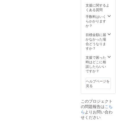
から、
約は店
したい
支援に関するよ
ランダ
舗LINE
といっ
くある質問
ムに選
のみで
たこと
んだ10
受け付
手数料はいく
には対
種類を
けます
らかかります
応でき
お送り
が、優
か？
かねま
しま
先予約
す。
す。米
会員は
目標金額に届
の違い
大澤へ
かなかった場
をお楽
の連絡
合どうなりま
しみく
や口頭
すか？
ださ
でもご
い。一
予約を
支援で困った
部セー
承りま
時はどこに相
ラライ
す。
談したらいい
スが入
■複数予
ですか？
りま
約…最
す。 ※
大予約
ヘルプページを
お届け
人数４
見る
は2021
名まで
年7月を
のとこ
予定し
ろ、5名
このプロジェクト
ており
以上で
の問題報告は
こち
ます。
の予約
ら
よりお問い合わ
が可能
です。
せください
10名で
の貸切