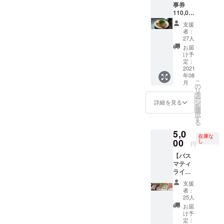
す。
事券
ヤニ６
は発行
３人
※20人前
110,000
人前 ②
日より
開催場
以上や
円分+優
マトン
３年間
所東京
支援
高級食
先予約
パッキ
です。
都世田
者：
材は追
会員２
ビリヤ
譲渡も
27人
谷ビリ
加の費
年間】
ニ６人
可能で
ヤニハ
お届
用が発
オープ
前 ③海
す。予
け予
ウス
生する
ン日よ
老ビリ
定：
約の優
(仮)
場合が
り２年
2021
ヤニ６
遇等は
日程は
年08
ありま
間にわ
人前 開
ありま
相談の
こ
月
す。
たって
催人数
の
せん。
上調整
リ
予約が
２～３
タ
※釣り銭
しま
ー
優遇さ
人 開
ン
のお支
詳細を見る
す。人
を
れる優
催場所
選
払いは
数次第
択
先予約
東京都
す
できま
で数か
る
会員と
世田谷
せんの
月先の
5,0
なりま
ビリヤ
で予め
日程に
在庫な
す。 ■
00
ニハウ
し
ご了承
なる可
円
先行公
ス
くださ
能性が
【バス
開…ジ
（仮）
い。
ありま
マティ
ビエや
日程
す。 料
ライス
海鮮な
は相談
理教室
10種類
ど、人
の上調
以降、
支援
セッ
気の高
整しま
者：
いつで
ト】 家
い食材
す。人
25人
もビリ
で作る
の日程
数次第
お届
ヤニ作
方やビ
を一般
で数か
け予
りの相
リヤニ
公開前
定：
月先の
談にの