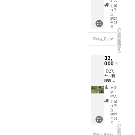
も準備
届け希
１回】
お教え
してお
お届
望日時
■ビリヤ
しま
りま
け予
をメー
ニの食
す。味
定：
す。
ルにて
材、炊
2021
に大き
キャン
お伺い
年08
き加
く影響
ペーン
いたし
こ
月
減、米
する部
の
終了後
ます。
リ
の銘
分以外
タ
に登録
ー
柄、辛
をそぎ
ン
のメー
詳細を見る
を
さをで
落と
選
ルアド
択
きる限
し、ど
す
レスへ
る
りご希
うすれ
お選び
33,
望に
ば美味
いただ
沿って
000
しいビ
けるカ
円
お作り
リヤニ
ラーを
【ビリ
しま
になる
ご連絡
ヤニ料
す。食
のかが
致しま
理教
材に
１日で
す。ご
室 上
よって
習得で
返信が
支援
級編
はご希
きま
ない場
者：
１名
望に沿
す。
69人
合は
様】３
えない
余った
キャッ
お届
種類８
場合も
ビリヤ
け予
プ黒×刺
時間
ありま
定：
ニは持
繍白を
「明日
2021
す。内
ち帰り
用意さ
年08
から間
容や日
です。
せてい
こ
月
借り
程はご
の
①ミッ
ただき
リ
オープ
相談く
タ
クスス
ます。
ー
ンコー
ださ
ン
パイス
詳細を見る