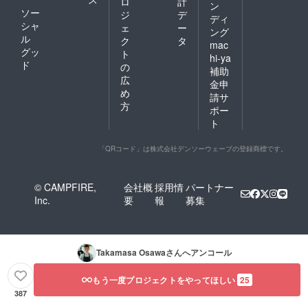
ロ
計
ン
ソー
ジ
デ
ディ
シャ
ェ
ー
ング
ル
ク
タ
mac
グッ
ト
hi-ya
ド
の
補助
広
金申
め
請サ
方
ポー
ト
「QRコード」は株式会社デンソーウェーブの登録商標です。
© CAMPFIRE,
会社概
採用情
パートナー
Inc.
要
報
募集
Takamasa Osawa
さんへアンコール
もう一度プロジェクトをやってほしい
25
387