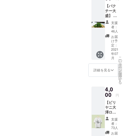
【パク
チー大
盛】 ご
来店さ
支援
れたと
者：
きに
46人
CAMPF
お届
IREで応
け予
援した
定：
よ！っ
2021
年07
て言っ
こ
月
てもら
の
リ
えると
タ
ー
パク
ン
詳細を見る
を
チー大
選
択
盛りに
す
る
しま
4,0
す。回
数無制
00
円
限、
【ビリ
2021年
ヤニ大
末ま
澤ロゴ
で。
入りT
支援
シャ
者：
ツ ウ
73人
ル
お届