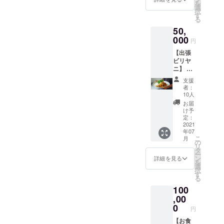
発送は
を
ス」継
い。貸
選
で簡単
2021年
択
続相談
切での
す
炊飯器
7月を予
る
付き 妥
対応も
チキン
定して
50,
協のな
可能で
ビリヤ
おりま
い僕の
000
す。 ■
ニ４人
す。
円
レシピ
お食事
前 ②ス
【出張
を手間
券1,100
パイス5
ビリヤ
暇かけ
円×30枚
種類で
ニ】 全
て作
を郵送
シンプ
国どこ
り、一
でお送
ルな
支援
でもビ
回でお
りしま
エッグ
者：
リヤニ
店に負
す。 ビ
10人
ビリヤ
を作り
けない
リヤニ
ニ４人
お届
に伺い
味が安
大澤で
け予
前 ③漬
ます。
定して
定：
のお食
けてお
日程や
2021
作れる
事代金
くだけ
年07
内容は
ように
にご利
ラム
こ
月
ご相談
お教え
の
用いた
カッチ
リ
くださ
しま
タ
だけま
ビリヤ
ー
い。 ※
す。
ン
す。
詳細を見る
ニ４人
を
旅費は
余った
選
オープ
前 ④混
択
別途と
ビリヤ
す
ン1カ月
ぜるだ
る
なりま
ニは持
後より
けあさ
100
す。 ※
ち帰り
順次発
りビリ
屋外で
,00
です。
送とな
ヤニ４
の調理
①チキ
0
りま
人前
円
は難し
ンパッ
す。 有
開催人
いで
【お食
キビリ
効期限
数２～