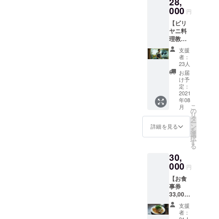
28,
「ビリ
の発送
ヤニ大
000
まで、
円
澤」と
僕一人
【ビリ
書かれ
で行う
ヤニ料
ていま
予定で
理教
す。 素
す。多
室 初
材：
くのご
支援
級編
ニュー
支援を
者：
１名
ハッタ
23人
いただ
様】４
ン
いた場
お届
種類８
ベース
け予
合は、
時間
ボール
定：
発送ま
「気軽
2021
ロー
で数か
年08
にビリ
キャッ
月お待
こ
月
ヤニ名
プ
の
たせし
リ
人コー
1400
タ
てしま
ー
ス」継
ブラッ
ン
詳細を見る
う可能
を
続相談
ク サ
選
性があ
択
付き
イズ：
す
りま
る
〔簡単
フリー
す。予
30,
に〕美
※画像は
めご了
味しく
000
イメー
承くだ
円
作るこ
ジで
さい。
【お食
とを目
す。
発送の
事券
的とし
他のカ
準備が
33,000
て、魂
ラーバ
整いま
円分+お
売った
リエー
した
支援
好みビ
レシピ4
ション
者：
ら、お
リヤニ
種類を
21人