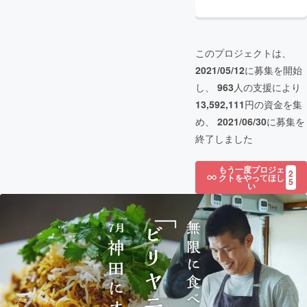
このプロジェクトは、
2021/05/12
に募集を開始
し、
963
人の支援により
13,592,111
円の資金を集
め、
2021/06/30
に募集を
終了しました
もう一度プロジェ
2
クトをやってほし
5
い