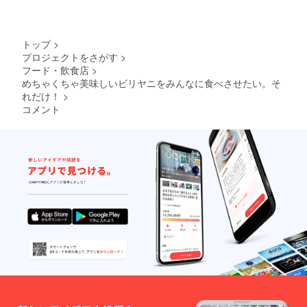
も対応
しま
す。
■お食事
トップ
>
券1,100
プロジェクトをさがす
>
円×100
フード・飲食店
>
枚を郵
めちゃくちゃ美味しいビリヤニをみんなに食べさせたい。そ
送でお
送りし
れだけ！
>
ます。
コメント
ビリヤ
ニ大澤
でのお
食事代
金にご
利用い
ただけ
ます。
オープ
ン1カ月
後より
順次発
送とな
りま
す。有
効期限
は発行
日より