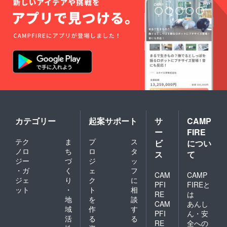
３年間
です。
譲渡や
グルー
プでの
使用も
可能で
す。釣
り銭の
お支払
いはで
きませ
んの
で、ご
了承く
カテゴリー
起案サポート
サ
CAMP
ださ
ー
FIRE
い。
テク
ま
プ
ス
ビ
につい
※予約受
付期間
ノロ
ち
ロ
タ
ス
て
など、
ジー
づ
ジ
ッ
現在予
・ガ
く
ェ
フ
CAM
CAMP
定して
ジェ
り
ク
に
いるお
PFI
FIREと
ット
・
ト
相
店の営
RE
は
地
を
談
業シス
CAM
あんし
テムが
域
作
す
PFI
ん・安
将来変
活
る
る
RE
全への
更にな