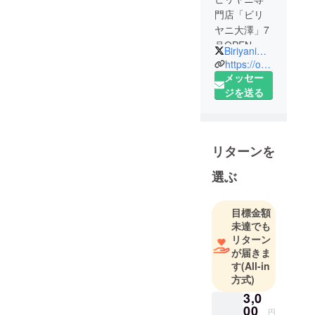
門店「ビリ
ヤニ大澤」7
月OPEN
BiriyaniOsawa
東京都千代
https://osawa.biriyani.co.jp/
田区内神田1-
メッセー
15-12サトウ
ジを送る
ビルB1F
小川町駅徒
歩4分、神田
リターンを
駅徒歩5分、
大手町駅徒
選ぶ
歩8分
目標金額
未達でも
リターン
が届きま
す
(All-in
方式)
3,0
00
円