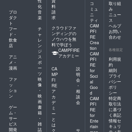
性
資
る可能
コ
取り組
化
料
性があ
ミュ
み
プロ
音
請
りま
ニ
ニュー
す。変
ダク
楽
求
ティ
ス
更に
ト
CAM
ヘルプ
なった
クラウドファ
フー
チ
場合
PFI
お問い
ンディングの
ド・
ャ
も、優
RE
合わせ
ノウハウを無
飲食
レ
遇が維
Crea
料で学ぼう
持され
店
ン
tion
各種規定
るよう
CAMPFIRE
ジ
CAM
調整し
アカデミー
アニ
ス
利用規
PFI
ます。
メ・
ポ
約
RE
漫画
ー
CA
説
細則
for
ツ
MP
明
プライ
Soci
ファ
映
FI
会
バシー
al
ッ
像
RE
・
ポリ
Goo
ショ
・
ア
相
シー
d
ン
映
カ
談
特定商
CAM
画
デ
会
取引法
PFI
ゲー
書
ミ
に基づ
RE
ム・
籍
ー
く表記
for
サー
・
と
情報セ
Ente
ビス
雑
は
キュリ
rtain
開発
誌
ク
サ
ティ方
men