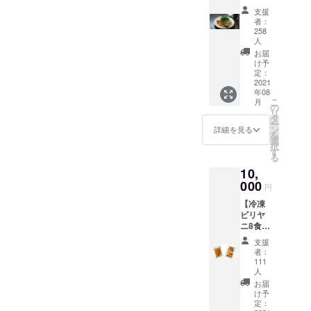
お選び
円分】
款印に
くのご
くださ
支援
お食事
ウル
支援を
者：
い。 ※
券1,100
ドゥー
258
いただ
画像は
円×10枚
語ロゴ
人
いた場
イメー
を郵送
が入っ
お届
合は、
ジで
でお送
ていま
け予
発送ま
す。 ※
りしま
定：
す。 ボ
で数か
お届け
2021
す。 ビ
ディ：
月お待
は2021
年08
リヤニ
United
たせし
年8月を
こ
月
大澤で
の
Athle
てしま
予定し
リ
のお食
タ
オーセ
う可能
ておま
ー
事代金
ン
ン
詳細を見る
性があ
す。 ※
を
にご利
選
ティッ
りま
追加リ
択
用いた
す
クスー
す。予
ターン
る
だけま
パーヘ
めご了
で【ロ
10,
す。
ヴィー
承くだ
ゴ入りT
000
オープ
ウェイ
円
さい。
シャ
ン1カ月
トTシャ
発送の
ツ 日
【冷凍
後より
ツ 7.1oz
準備が
本語
ビリヤ
順次発
印刷：
整いま
版】も
ニ8食を
送とな
黒と朱
した
準備し
おうち
りま
色２色
支援
ら、お
てま
で食べ
す。 有
のシル
者：
届け希
す。
る権
効期限
111
クスク
望日時
利】 冷
人
は発行
リーン
をメー
凍マト
日より
お届
XS～
ルにて
ンビリ
け予
２年間
XXLの
お伺い
ヤニ350
定：
です。
中から
いたし