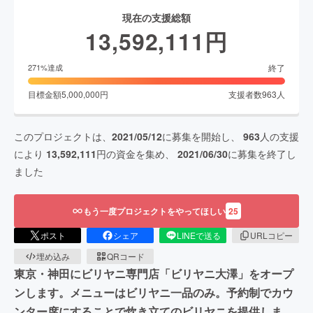
現在の支援総額
13,592,111
円
終了
271
%達成
目標金額
5,000,000
円
支援者数
963
人
このプロジェクトは、
2021/05/12
に募集を開始し、
963
人の支援
により
13,592,111
円の資金を集め、
2021/06/30
に募集を終了し
ました
もう一度プロジェクトをやってほしい
25
ポスト
シェア
LINEで送る
URLコピー
埋め込み
QRコード
東京・神田にビリヤニ専門店「ビリヤニ大澤」をオープ
ンします。メニューはビリヤニ一品のみ。予約制でカウ
ンター席にすることで炊き立てのビリヤニを提供しま