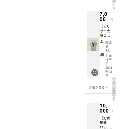
選
Athle
択
おりま
す
オーセ
る
す。営
ン
7,0
業許可
ティッ
00
が取れ
クスー
円
次第、
パーヘ
【ビリ
順次お
ヴィー
ヤニ大
作りし
ウェイ
澤ロゴ
てクー
トTシャ
入りT
ル宅急
ツ 7.1oz
支援
シャ
便でお
印刷：
者：
ツ 日
届けし
9人
黒のシ
本語
ます。
ルクス
お届
版】 前
発送は
け予
クリー
面にビ
定：
８月以
ン XS～
リヤニ
2021
降を予
XXLの
年08
大澤の
定して
中から
こ
月
ロゴが
の
おりま
サイズ
リ
大きく
タ
す。 お
をお選
ー
印刷さ
ン
店の営
詳細を見る
びくだ
を
れま
選
業から
さい。
択
す。極
す
冷凍ビ
ミック
る
厚の
リヤニ
スグ
10,
7.1oz生
の発送
レーま
地のT
000
まで、
たはホ
円
シャツ
僕一人
ワイト
【お食
を使用
で行う
からカ
事券
しま
予定で
ラーを
11,000
す。落
す。多