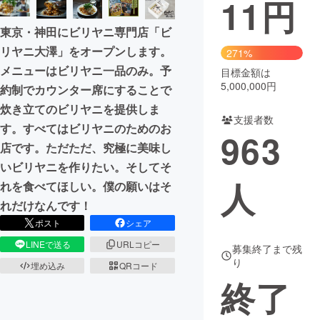
11
円
まちづくり・地域活性化
東京・神田にビリヤニ専門店「ビ
リヤニ大澤」をオープンします。
271%
メニューはビリヤニ一品のみ。予
CAMPFIRE for Social Good
CAMPFIRE Creation
目標金額は
5,000,000円
約制でカウンター席にすることで
CAMPFIREふるさと納税
machi-ya
コミュニティ
炊き立てのビリヤニを提供しま
支援者数
す。すべてはビリヤニのためのお
963
店です。ただただ、究極に美味し
いビリヤニを作りたい。そしてそ
人
れを食べてほしい。僕の願いはそ
れだけなんです！
ポスト
シェア
LINEで送る
URLコピー
募集終了まで残
り
埋め込み
QRコード
終了