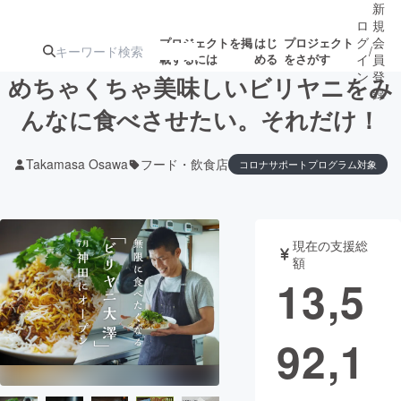
新
ロ
規
グ
会
プロジェクトを掲
はじ
プロジェクト
/
載するには
める
をさがす
イ
員
ン
登
めちゃくちゃ美味しいビリヤニをみ
録
んなに食べさせたい。それだけ！
人気のプロ
注目のリ
注目の新着プロ
募集終了が近いプ
もうすぐ公開
Takamasa Osawa
フード・飲食店
コロナサポートプログラム対象
ジェクト
ターン
ジェクト
ロジェクト
されます
アート・写真
音楽
現在の支援総
額
13,5
テクノロジー・ガジェット
ゲーム・サ
映像・映画
書籍・雑誌
92,1
ビジネス・起業
チャレンジ