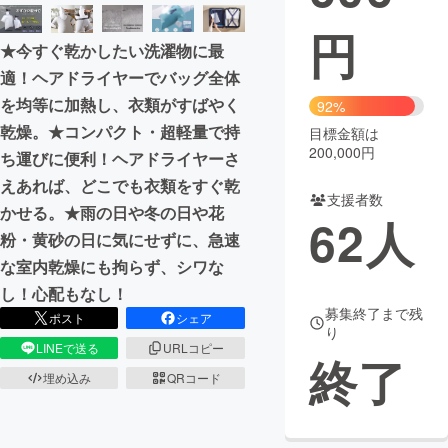
円
まちづくり・地域活性化
★今すぐ乾かしたい洗濯物に最
適！ヘアドライヤーでバッグ全体
CAMPFIRE for Social Good
CAMPFIRE Creation
を均等に加熱し、衣類がすばやく
92%
CAMPFIREふるさと納税
machi-ya
コミュニティ
乾燥。★コンパクト・超軽量で持
目標金額は
200,000円
ち運びに便利！ヘアドライヤーさ
えあれば、どこでも衣類をすぐ乾
支援者数
かせる。★雨の日や冬の日や花
62
人
粉・黄砂の日に気にせずに、急速
な室内乾燥にも拘らず、シワな
し！心配もなし！
募集終了まで残
ポスト
シェア
り
LINEで送る
URLコピー
終了
埋め込み
QRコード