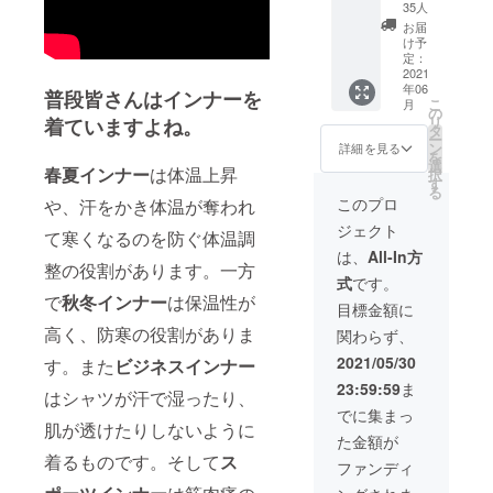
30％OF
れてい
35人
F 急速
ませ
お届
衣類乾
ん。
け予
燥袋 ×1
定：
セット
2021
年06
特典1：
普段皆さんはインナーを
こ
月
【特別
の
リ
着ていますよね。
感謝
タ
ー
割・35
ン
詳細を見る
を
名様限
選
春夏インナー
は体温上昇
択
定】
す
る
このプロ
や、汗をかき体温が奪われ
一般
ジェクト
販売予
て寒くなるのを防ぐ体温調
定価格
は、
All-In方
整の役割があります。一方
3,480円
式
です。
の
で
秋冬インナー
は保温性が
30％OF
目標金額に
F 特典
高く、防寒の役割がありま
関わらず、
2：税・
送料込
2021/05/30
す。また
ビジネスインナー
み ※ヘ
23:59:59
ま
アドラ
はシャツが汗で湿ったり、
イヤー
でに集まっ
が含ま
肌が透けたりしないように
た金額が
れてい
着るものです。そして
ス
ませ
ファンディ
ん。