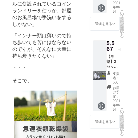
れば幸いで
【早
2021
ルに併設されているコイン
年06
割】
す。
ランドリーを使うか、部屋
こ
月
の
ご支援、ど
リ
のお風呂場で手洗いをする
一般
タ
ー
うぞよろし
販売予
しかない」
ン
詳細を見る
を
定価格
選
くお願いい
択
3,480円
す
「インナー類は薄いので持
たします。
る
の
ち歩いても苦にはならない
5,5
15％OF
F 特典
67
のですが、そんなに大量に
円
2：税・
持ち歩きたくない」
【早
送料込
割】2
み ※ヘ
セット
・・・
アドラ
20％OF
イヤー
支援
F 急速
が含ま
者：
そこで、
衣類乾
れてい
5人
燥袋 ×2
ませ
お届
セット
ん。
け予
特典1：
定：
【早
2021
年06
割】
こ
月
の
リ
一般
タ
ー
販売予
ン
詳細を見る
を
定価格
選
択
3,480円
す
る
*2の