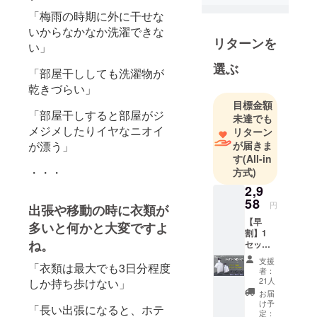
商品を探し
「梅雨の時期に外に干せな
たり、体験
いからなかなか洗濯できな
リターンを
したり、勉
い」
強したりす
選ぶ
「部屋干ししても洗濯物が
ることが大
乾きづらい」
好きです。
これからは
目標金額
「部屋干しすると部屋がジ
未達でも
より多くの
メジメしたりイヤなニオイ
リターン
方に様々な
が届きま
が漂う」
分野のテッ
す
(All-in
ク製品、面
・・・
方式)
白い製品及
2,9
びオリジナ
58
円
出張や移動の時に衣類が
ル製品をご
【早
多いと何かと大変ですよ
紹介してい
割】1
ね。
きたいと思
セット
15％OF
います。皆
支援
「衣類は最大でも3日分程度
F 急速
者：
様日々の暮
衣類乾
21人
しか持ち歩けない」
燥袋 ×1
らしが少し
お届
セット
け予
でも豊にな
「長い出張になると、ホテ
特典1：
定：