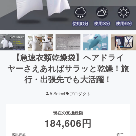
【急速衣類乾燥袋】ヘアドライ
ヤーさえあればサラッと乾燥！旅
行・出張先でも大活躍！
A Select
プロダクト
現在の支援総額
184,606
円
終了
92
%達成