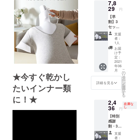
7,8
20％OF
F 特典
29
円
2：税・
【早
送料込
割】3
み ※ヘ
セット
アドラ
25％OF
イヤー
支援
F 急速
が含ま
者：
衣類乾
れてい
1人
燥袋 ×3
ませ
お届
セット
ん。
け予
特典1：
定：
【早
2021
年06
割】
こ
月
の
★今すぐ乾かし
リ
一般
タ
ー
販売予
ン
詳細を見る
たいインナー類
を
定価格
選
択
3,480円
す
る
に！★
*3の
2,4
25％OF
在庫な
F 特典
36
し
円
2：税・
【特別
送料込
感謝
み ※ヘ
割・35
アドラ
名様限
イヤー
支援
定】
が含ま
者：