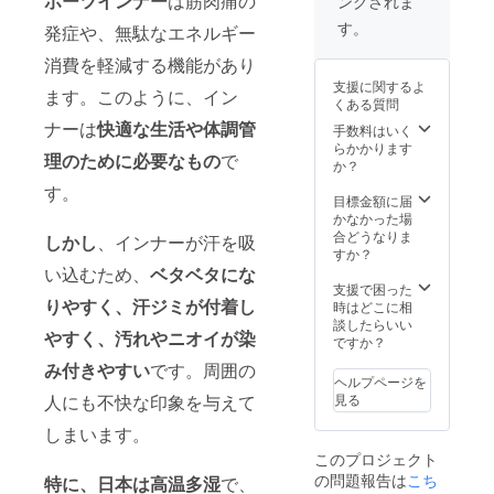
ポーツインナー
は筋肉痛の
ングされま
す。
発症や、無駄なエネルギー
消費を軽減する機能があり
支援に関するよ
ます。このように、イン
くある質問
ナーは
快適な生活や体調管
手数料はいく
らかかります
理のために必要なもの
で
か？
す。
目標金額に届
かなかった場
合どうなりま
しかし
、インナーが汗を吸
すか？
い込むため、
ベタベタにな
支援で困った
りやすく、汗ジミが付着し
時はどこに相
談したらいい
やすく、汚れやニオイが染
ですか？
み付きやすい
です。周囲の
ヘルプページを
人にも不快な印象を与えて
見る
しまいます。
このプロジェクト
の問題報告は
こち
特に、日本は高温多湿
で、