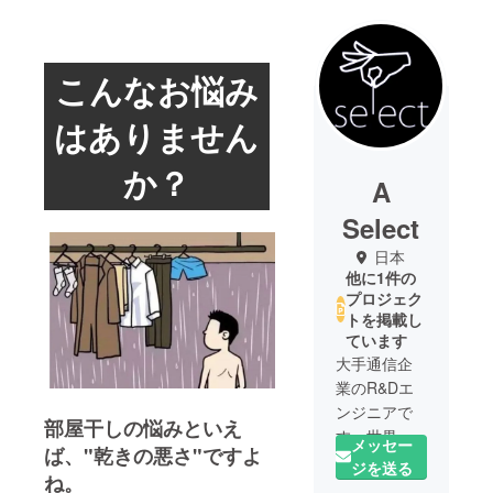
こんなお悩み
はありません
か？
A
Select
日本
他に1件の
プロジェク
トを掲載し
ています
大手通信企
業のR&Dエ
ンジニアで
部屋干しの悩みといえ
す。世界中
メッセー
ば、"乾きの悪さ"ですよ
の新しい技
ジを送る
ね。
術と優れた