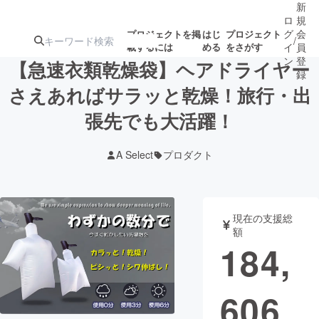
新
ロ
規
グ
会
プロジェクトを掲
はじ
プロジェクト
/
載するには
める
をさがす
イ
員
ン
登
【急速衣類乾燥袋】ヘアドライヤー
録
さえあればサラッと乾燥！旅行・出
張先でも大活躍！
人気のプロ
注目のリ
注目の新着プロ
募集終了が近いプ
もうすぐ公開
ジェクト
ターン
ジェクト
ロジェクト
されます
A Select
プロダクト
アート・写真
音楽
現在の支援総
テクノロジー・ガジェット
ゲーム・サ
額
184,
映像・映画
書籍・雑誌
606
ビジネス・起業
チャレンジ