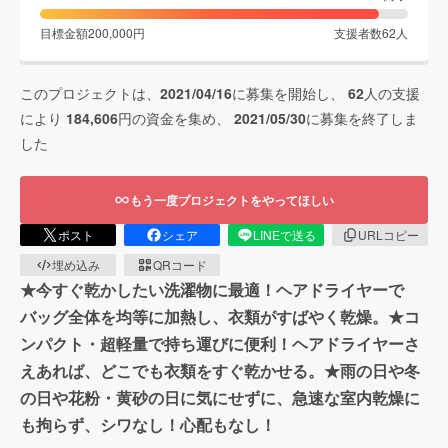
目標金額
200,000
円
支援者数
62
人
このプロジェクトは、
2021/04/16
に募集を開始し、
62
人の支援
により
184,606
円の資金を集め、
2021/05/30
に募集を終了しま
した
もう一度プロジェクトをやってほしい
ポスト
シェア
LINEで送る
URLコピー
埋め込み
QRコード
★今すぐ乾かしたい洗濯物に最適！ヘアドライヤーで
バッグ全体を均等に加熱し、衣類がすばやく乾燥。★コ
ンパクト・超軽量で持ち運びに便利！ヘアドライヤーさ
えあれば、どこでも衣類をすぐ乾かせる。★雨の日や冬
の日や花粉・黄砂の日に気にせずに、急速な室内乾燥に
も拘らず、シワなし！心配もなし！