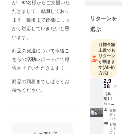
が、62名様からご支援いた
商品を探し
だきまして、感謝しており
たり、体験
リターンを
したり、勉
ます。最後まで皆様にしっ
強したりす
かり対応していきたいと思
選ぶ
ることが大
います。
好きです。
これからは
目標金額
未達でも
商品の発送について今後こ
より多くの
リターン
方に様々な
ちらの活動レポートにて報
が届きま
分野のテッ
す
(All-in
告させていただきます！
ク製品、面
方式)
白い製品及
2,9
商品の到着までしばらくお
びオリジナ
58
円
待ちください。
ル製品をご
【早
紹介してい
割】1
きたいと思
セット
15％OF
います。皆
支援
F 急速
者：
様日々の暮
衣類乾
21人
燥袋 ×1
らしが少し
お届
セット
け予
でも豊にな
特典1：
定：
シェアして