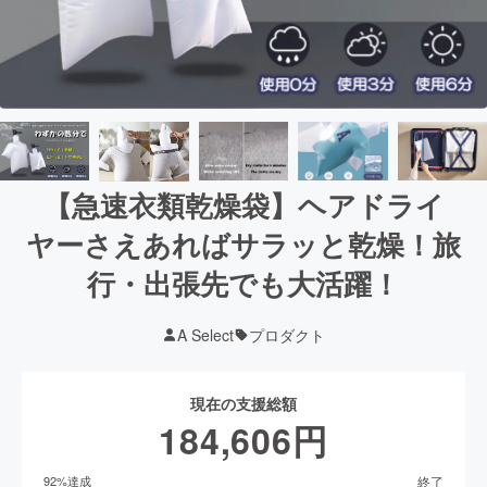
【急速衣類乾燥袋】ヘアドライ
ヤーさえあればサラッと乾燥！旅
行・出張先でも大活躍！
A Select
プロダクト
現在の支援総額
184,606
円
終了
92
%達成