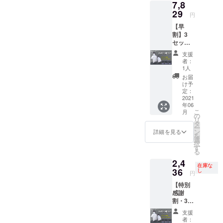
7,8
20％OF
F 特典
29
円
2：税・
【早
送料込
割】3
み ※ヘ
セット
アドラ
25％OF
イヤー
支援
F 急速
が含ま
者：
衣類乾
れてい
1人
燥袋 ×3
ませ
お届
セット
ん。
け予
特典1：
定：
【早
2021
年06
割】
こ
月
の
リ
一般
タ
ー
販売予
ン
詳細を見る
を
定価格
選
択
3,480円
す
る
*3の
2,4
25％OF
在庫な
F 特典
36
し
円
2：税・
【特別
送料込
感謝
み ※ヘ
割・35
アドラ
名様限
イヤー
支援
定】
が含ま
者：