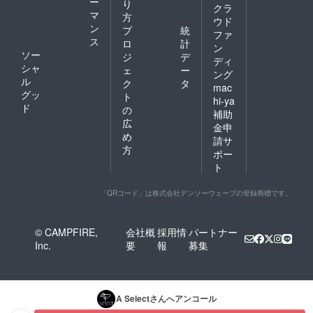
ー
り
クラ
マ
方
ウド
ン
プ
統
ファ
ス
ロ
計
ン
ソー
ジ
デ
ディ
シャ
ェ
ー
ング
ル
ク
タ
mac
グッ
ト
hi-ya
ド
の
補助
広
金申
め
請サ
方
ポー
ト
「QRコード」は株式会社デンソーウェーブの登録商標です。
© CAMPFIRE,
会社概
採用情
パートナー
Inc.
要
報
募集
A Select
さんへアンコール