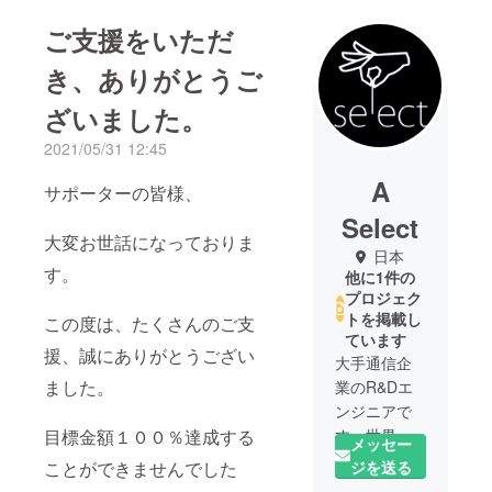
ご支援をいただ
き、ありがとうご
ざいました。
2021/05/31 12:45
A
サポーターの皆様、
Select
大変お世話になっておりま
日本
す。
他に1件の
プロジェク
トを掲載し
この度は、たくさんのご支
ています
援、誠にありがとうござい
大手通信企
ました。
業のR&Dエ
ンジニアで
目標金額１００％達成する
す。世界中
メッセー
の新しい技
ジを送る
ことができませんでした
術と優れた