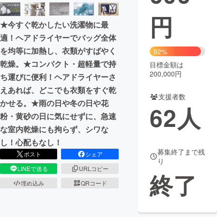
円
まちづくり・地域活性化
★今すぐ乾かしたい洗濯物に最
適！ヘアドライヤーでバッグ全体
CAMPFIRE for Social Good
CAMPFIRE Creation
を均等に加熱し、衣類がすばやく
92%
CAMPFIREふるさと納税
machi-ya
コミュニティ
乾燥。★コンパクト・超軽量で持
目標金額は
200,000円
ち運びに便利！ヘアドライヤーさ
えあれば、どこでも衣類をすぐ乾
支援者数
かせる。★雨の日や冬の日や花
62
人
粉・黄砂の日に気にせずに、急速
な室内乾燥にも拘らず、シワな
し！心配もなし！
募集終了まで残
ポスト
シェア
り
LINEで送る
URLコピー
終了
埋め込み
QRコード