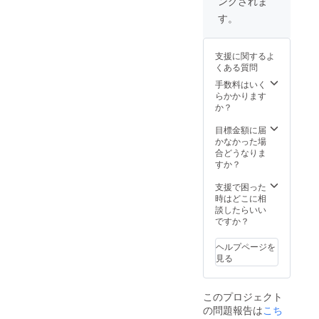
ングされま
す。
支援に関するよ
くある質問
手数料はいく
らかかります
か？
目標金額に届
かなかった場
合どうなりま
すか？
支援で困った
時はどこに相
談したらいい
ですか？
ヘルプページを
見る
このプロジェクト
の問題報告は
こち