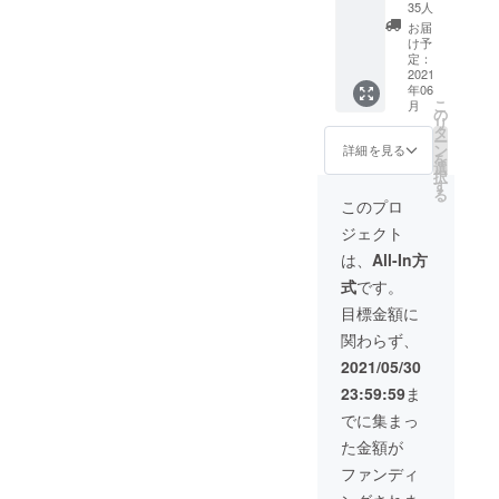
30％OF
れてい
35人
F 急速
ませ
お届
衣類乾
ん。
け予
燥袋 ×1
定：
セット
2021
年06
特典1：
こ
月
【特別
の
リ
感謝
タ
ー
割・35
ン
詳細を見る
を
名様限
選
択
定】
す
る
このプロ
一般
ジェクト
販売予
定価格
は、
All-In方
3,480円
式
です。
の
30％OF
目標金額に
F 特典
関わらず、
2：税・
送料込
2021/05/30
み ※ヘ
23:59:59
ま
アドラ
イヤー
でに集まっ
が含ま
た金額が
れてい
ませ
ファンディ
ん。