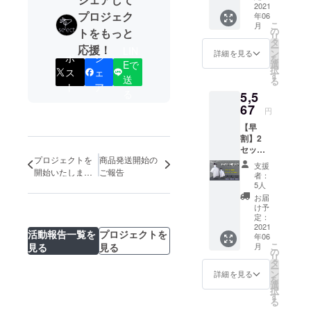
れば幸いで
【早
2021
プロジェク
年06
割】
す。
こ
月
の
トをもっと
ご支援、ど
リ
一般
タ
ー
応援！
うぞよろし
LIN
販売予
ン
詳細を見る
ポ
シ
を
定価格
Eで
選
くお願いい
択
ス
ェ
3,480円
す
送
たします。
る
の
ト
ア
る
5,5
15％OF
F 特典
67
円
2：税・
【早
送料込
割】2
み ※ヘ
セット
アドラ
プロジェクトを
商品発送開始の
20％OF
イヤー
支援
F 急速
開始いたしまし
ご報告
が含ま
者：
衣類乾
れてい
た。
5人
燥袋 ×2
ませ
お届
セット
ん。
け予
特典1：
定：
【早
2021
活動報告一覧を
プロジェクトを
年06
割】
こ
見る
見る
月
の
リ
一般
タ
ー
販売予
ン
詳細を見る
を
定価格
選
択
3,480円
す
る
*2の