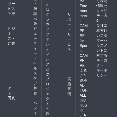
く表記
for
サー
・
と
情報セ
Ente
ビス
雑
は
キュリ
rtain
開発
誌
ク
サ
ティ方
men
出
ラ
ポ
針
t
版
ウ
ー
反社基
CAM
ビジ
ビ
ド
ト
本方針
PFI
ネ
ュ
フ
サ
カスタ
RE
ス・
ー
ァ
ー
マーハ
for
起業
テ
ン
ビ
ラスメ
Spor
ィ
デ
ス
ントに
ts
ー
ィ
対する
CAM
・
ン
考え方
PFI
ヘ
グ
クッ
RE
ル
と
キーポ
ふる
ス
は
リシー
さと
ケ
プ
実
納税
ア
ロ
施
AD
アー
舞
ジ
事
FOR
ト・
台
ェ
例
ALL
写真
・
ク
HIO
パ
ト
KOS
フ
の
HI
ォ
作
JFA