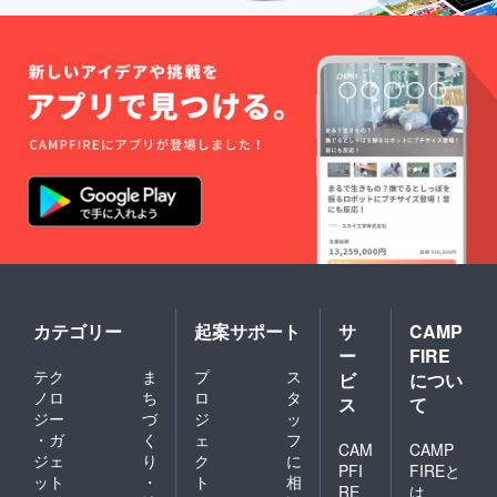
カテゴリー
起案サポート
サ
CAMP
ー
FIRE
テク
ま
プ
ス
ビ
につい
ノロ
ち
ロ
タ
ス
て
ジー
づ
ジ
ッ
・ガ
く
ェ
フ
CAM
CAMP
ジェ
り
ク
に
PFI
FIREと
ット
・
ト
相
RE
は