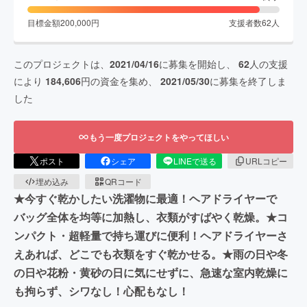
目標金額
200,000
円
支援者数
62
人
このプロジェクトは、
2021/04/16
に募集を開始し、
62
人の支援
により
184,606
円の資金を集め、
2021/05/30
に募集を終了しま
した
もう一度プロジェクトをやってほしい
ポスト
シェア
LINEで送る
URLコピー
埋め込み
QRコード
★今すぐ乾かしたい洗濯物に最適！ヘアドライヤーで
バッグ全体を均等に加熱し、衣類がすばやく乾燥。★コ
ンパクト・超軽量で持ち運びに便利！ヘアドライヤーさ
えあれば、どこでも衣類をすぐ乾かせる。★雨の日や冬
の日や花粉・黄砂の日に気にせずに、急速な室内乾燥に
も拘らず、シワなし！心配もなし！