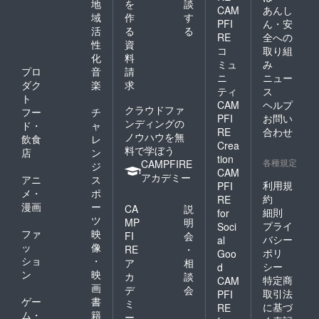
地
を
談
CAM
あんし
域
作
す
PFI
ん・安
活
る
る
RE
全への
性
資
コ
取り組
化
料
ミュ
み
プロ
音
請
ニ
ニュー
ダク
楽
求
ティ
ス
ト
CAM
ヘルプ
クラウドファ
フー
チ
PFI
お問い
ンディングの
ド・
ャ
RE
合わせ
ノウハウを無
飲食
レ
Crea
料で学ぼう
店
ン
tion
各種規定
CAMPFIRE
ジ
CAM
アカデミー
アニ
ス
利用規
PFI
メ・
ポ
約
RE
漫画
ー
CA
説
細則
for
ツ
MP
明
プライ
Soci
ファ
映
FI
会
バシー
al
ッ
像
RE
・
ポリ
Goo
ショ
・
ア
相
シー
d
ン
映
カ
談
特定商
CAM
画
デ
会
取引法
PFI
ゲー
書
ミ
に基づ
RE
ム・
籍
ー