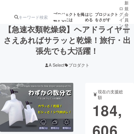
新
ロ
規
グ
会
プロジェクトを掲
はじ
プロジェクト
/
載するには
める
をさがす
イ
員
ン
登
【急速衣類乾燥袋】ヘアドライヤー
録
さえあればサラッと乾燥！旅行・出
張先でも大活躍！
人気のプロ
注目のリ
注目の新着プロ
募集終了が近いプ
もうすぐ公開
ジェクト
ターン
ジェクト
ロジェクト
されます
A Select
プロダクト
アート・写真
音楽
現在の支援総
テクノロジー・ガジェット
ゲーム・サ
額
184,
映像・映画
書籍・雑誌
606
ビジネス・起業
チャレンジ