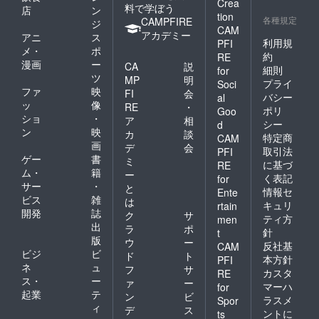
Crea
料で学ぼう
店
ン
tion
各種規定
CAMPFIRE
ジ
CAM
アカデミー
アニ
ス
利用規
PFI
メ・
ポ
約
RE
漫画
ー
CA
説
細則
for
ツ
MP
明
プライ
Soci
ファ
映
FI
会
バシー
al
ッ
像
RE
・
ポリ
Goo
ショ
・
ア
相
シー
d
ン
映
カ
談
特定商
CAM
画
デ
会
取引法
PFI
ゲー
書
ミ
に基づ
RE
ム・
籍
ー
く表記
for
サー
・
と
情報セ
Ente
ビス
雑
は
キュリ
rtain
開発
誌
ク
サ
ティ方
men
出
ラ
ポ
針
t
版
ウ
ー
反社基
CAM
ビジ
ビ
ド
ト
本方針
PFI
ネ
ュ
フ
サ
カスタ
RE
ス・
ー
ァ
ー
マーハ
for
起業
テ
ン
ビ
ラスメ
Spor
ィ
デ
ス
ントに
ts