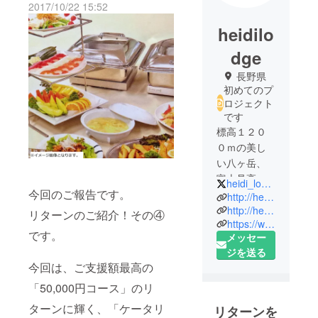
2017/10/22 15:52
heidilo
dge
長野県
初めてのプ
ロジェクト
です
標高１２０
０ｍの美し
い八ヶ岳、
富士見高原
heidi_lodge
今回のご報告です。
の森の中に
http://heidi-lodge.com/
あるゲスト
http://heidi-lodge.jugem.jp/
リターンのご紹介！その④
https://www.facebook.com/fujimi.heidilodge/
ハウス、貸
です。
メッセー
別荘の「富
ジを送る
士見高原ハ
今回は、ご支援額最高の
イジ・ロッ
「50,000円コース」のリ
ジ」のホス
トのハイジ
ターンに輝く、「ケータリ
リターンを