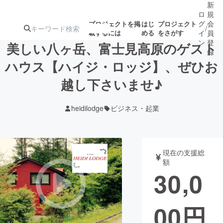
新
ロ
規
グ
会
プロジェクトを掲
はじ
プロジェクト
/
載するには
める
をさがす
イ
員
ン
登
美しい八ヶ岳、富士見高原のゲスト
録
ハウス【ハイジ・ロッジ】、ぜひお
越し下さいませ♪
人気のプロ
注目のリ
注目の新着プロ
募集終了が近いプ
もうすぐ公開
ジェクト
ターン
ジェクト
ロジェクト
されます
heidilodge
ビジネス・起業
アート・写真
音楽
現在の支援総
テクノロジー・ガジェット
ゲーム・サ
額
30,0
映像・映画
書籍・雑誌
00
円
ビジネス・起業
チャレンジ