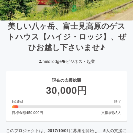
美しい八ヶ岳、富士見高原のゲス
トハウス【ハイジ・ロッジ】、ぜ
ひお越し下さいませ♪
heidilodge
ビジネス・起業
現在の支援総額
30,000
円
終了
6
%達成
目標金額
450,000
円
支援者数
5
人
このプロジェクトは、
2017/10/01
に募集を開始し、
5
人の支援に