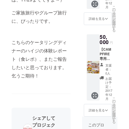
に、お
年12
32,000
ＬＤＫ
名前を
こ
月
円)ご宿
６時間
の
掲載さ
リ
ご家族旅行やグループ旅行
泊券
貸切券
タ
せて頂
ー
（６名
（１０
ン
きま
詳細を見る
に、ぴったりです。
を
様迄ご
名様
選
す。
択
宿泊
迄）
す
る
可）、
（どち
50,
オプ
らか選
ショナ
000
べま
こちらのケータリングディ
円
ルプラ
す） ＋
【CAM
ン・野
ナーのハイジの体験レポー
ハイ
PFIRE
点ピク
ジ・
ト（食レポ）、またご報告
専用特
ニック
ロッジ
別プラ
☀ヨガ
に行き
支援
したいと思っております。
ンB】週
付（ヨ
たくな
者：
末１泊
ガ＋お
る「富
0人
乞うご期待！
２日１
茶=約2
士見高
お届
棟丸々
時間/通
原ハイ
け予
(通常
常2,500
定：
ジ・
35,000
2017
円×ご宿
ロッジ
年12
円）ご
泊ご希
ブロ
こ
月
宿泊券
望人数
の
グ」の
リ
（６名
分） ※
タ
電子書
ー
様迄ご
荒天
ン
籍 +
詳細を見る
を
宿泊
時、冬
選
「富士
択
シェアして
可）、
季は、
す
見高原
る
オプ
ロッジ
ハイ
プロジェク
このプロ
ショナ
内での
ジ・