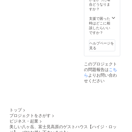
ランの
ページ
合どうなりま
ご利用
に、お
すか？
ができ
名前を
ませ
掲載さ
支援で困った
ん。
せて頂
時はどこに相
（その
きま
談したらいい
他、7日
す。
ですか？
前まで
要予
ヘルプページを
約、
見る
ディ
ナーに
つきま
このプロジェクト
して
の問題報告は
こち
は、
キャン
ら
よりお問い合わ
セル規
せください
定がご
ざいま
す。
ディ
ナーお
運び入
トップ
>
れお時
プロジェクトをさがす
>
間は、
ビジネス・起業
>
18-
20:00で
美しい八ヶ岳、富士見高原のゲストハウス【ハイジ・ロッ
お選び
ジ】、ぜひお越し下さいませ♪
>