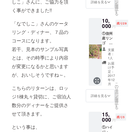
から、
しこ」さんに、ご協力を頂
ン
詳細を見る
緑あふれる
を
お礼の
選
択
く事ができました!!
ハガキ
美しい高原
す
る
＋ 「富
のロッジで
10,
士見高
「なでしこ」さんのケータ
リラックス
残り29
原ハイ
000
円
ジ・
できる、少
リング・ディナー、７品の
①信州
ロッ
人数のプラ
産リン
ジ」
コースになります。
ゴ ５
イベートヨ
ホーム
Ｋg １
ページ
若干、見本のサンプル写真
ガも開催し
支援
箱 送
に、お
者：
ておりま
付 又
とは、その時季により内容
名前を
1人
は ②レ
掲載さ
す。
お届
が変更になるかと思います
ンタル
せて頂
け予
森の中へ、
スペー
きま
定：
が、おいしそうですね～。
ぜひ癒され
ス（９
2017
す。
年12
－１７
にいらっ
こ
月
時）
の
こちらのリターンは、ロッ
しゃいませ
リ
富士見
タ
ー
高原ハ
んか？
ン
ジ1棟丸々貸切に、ご宿泊人
詳細を見る
を
イジ・
選
択
ロッジ
数分のディナーをご提供さ
す
る
ＬＤ
せて頂きます。
15,
Ｋ ４
残り5
時間貸
000
円
切券
という事は、
①ハイ
（１０
ジ・