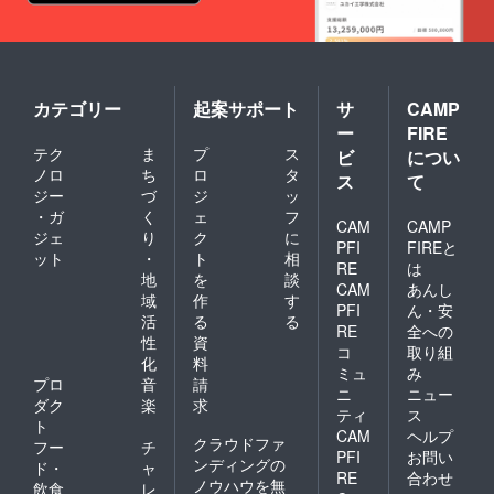
名前を
掲載さ
せて頂
きま
す。
カテゴリー
起案サポート
サ
CAMP
ー
FIRE
テク
ま
プ
ス
ビ
につい
ノロ
ち
ロ
タ
ス
て
ジー
づ
ジ
ッ
・ガ
く
ェ
フ
CAM
CAMP
ジェ
り
ク
に
PFI
FIREと
ット
・
ト
相
RE
は
地
を
談
CAM
あんし
域
作
す
PFI
ん・安
活
る
る
RE
全への
性
資
コ
取り組
化
料
ミュ
み
プロ
音
請
ニ
ニュー
ダク
楽
求
ティ
ス
ト
CAM
ヘルプ
クラウドファ
フー
チ
PFI
お問い
ンディングの
ド・
ャ
RE
合わせ
ノウハウを無
飲食
レ