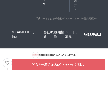
請サ
方
ポー
ト
「QRコード」は株式会社デンソーウェーブの登録商標です。
© CAMPFIRE,
会社概
採用情
パートナー
Inc.
要
報
募集
heidilodge
さんへアンコール
もう一度プロジェクトをやってほしい
1