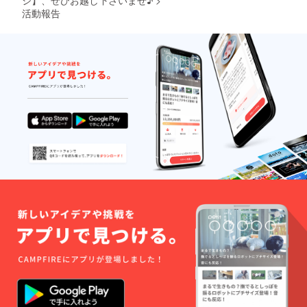
頂きま
活動報告
す。ご
了承く
ださい
ませ）
+ ハイ
ジ・
ロッジ
に行き
たくな
る「富
士見高
原ハイ
ジ・
ロッジ
ブロ
グ」の
電子書
籍 +
「富士
見高原
ハイ
ジ・
ロッ
ジ」
ホーム
ページ
に、お