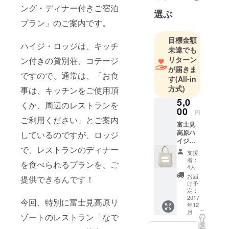
です。
ング・ディナー付きご宿泊
「ハイジ・
選ぶ
プラン」のご案内です。
ロッジ」
を、ぜひ
目標金額
ハイジ・ロッジは、キッチ
知って頂い
未達でも
て、ステキ
リターン
ン付きの貸別荘、コテージ
な週末コ
が届きま
ですので、通常は、「お食
す
(All-in
テージとし
方式)
事は、キッチンをご使用頂
て、また
5,0
ホームパー
くか、周辺のレストランを
00
ティやお茶
円
ご利用ください」とご案内
会、展示
富士見
高原ハ
しているのですが、ロッジ
会、アトリ
イジ・
エなど、ぜ
で、レストランのディナー
ロッジ
支援
のロゴ
ひお客様の
者：
を食べられるプランを、ご
入り
4人
豊かな創造
トート
お届
提供できるんです！
力とアイ
バッグ
け予
＋ 富士
定：
ディアで、
見高原
2017
今回、特別に富士見高原リ
ご自由にお
年12
ハイ
こ
月
使いくださ
ジ・
の
ゾートのレストラン「なで
リ
ロッジ
タ
い。
ー