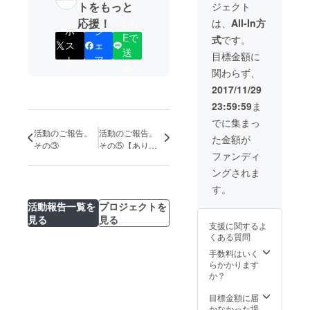
トをもっと
ジェクト
ルプラ
ヨガ
ロッ
ン・富
（お茶
ジ」
応援！
は、
All-In方
LIN
士見高
ポ
シ
＋温泉
ホーム
Eで
式
です。
原リ
券付）
ページ
ス
ェ
送
ゾート
に変更
に、お
目標金額に
ト
ア
レスト
になり
名前を
る
関わらず、
ランの
ます。
掲載さ
ケータ
+ ハイ
せて頂
2017/11/29
リン
ジ・
きま
23:59:59
ま
グ・
ロッジ
す。
ディ
に行き
でに集まっ
ナー付
たくな
活動のご報告。
活動のご報告。
た金額が
（通常
る「富
その③
その⑤【ありが
3,000円
士見高
ファンディ
とうございます
×ご宿泊
原ハイ
❤️】
ングされま
人数
ジ・
分）
ロッジ
す。
※12月
ブロ
活動報告一覧を
プロジェクトを
26日～1
グ」の
月8日、
見る
見る
電子書
支援に関するよ
2月26日
籍 +
くある質問
～3月10
「富士
日まで
見高原
手数料はいく
は、こ
ハイ
らかかります
ちらの
ジ・
か？
ディ
ロッ
ナー付
ジ」
目標金額に届
宿泊プ
ホーム
かなかった場