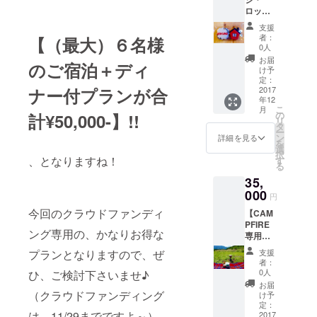
名様
ロッジ
迄）
をかた
（どち
支援
どった
らか選
者：
【（最大）６名様
可愛い
べま
0人
お家型
す） ＋
お届
のご宿泊＋ディ
とハイ
ハイ
け予
ジ・
ジ・
定：
ロッジ
2017
ナー付プランが合
ロッジ
年12
のロゴ
に行き
こ
月
のアイ
たくな
の
計¥50,000-】!!
リ
シン
る「富
タ
ー
グ・
士見高
ン
詳細を見る
を
クッ
原ハイ
選
択
キー１
ジ・
、となりますね！
す
る
箱２０
ロッジ
35,
個入
ブロ
送付
000
グ」の
円
又は ②
電子書
今回のクラウドファンディ
【CAM
レンタ
籍 +
PFIRE
ルス
「富士
ング専用の、かなりお得な
専用特
ペース
見高原
別プラ
（９－
ハイ
支援
プランとなりますので、ぜ
ンＡ】
１７
ジ・
者：
平日１
時）
ロッ
0人
ひ、ご検討下さいませ♪
泊２日
富士見
ジ」
お届
１棟
高原ハ
（クラウドファンディング
ホーム
け予
丸々(通
イジ・
定：
ページ
は、11/29までですよ～）
常
2017
ロッジ