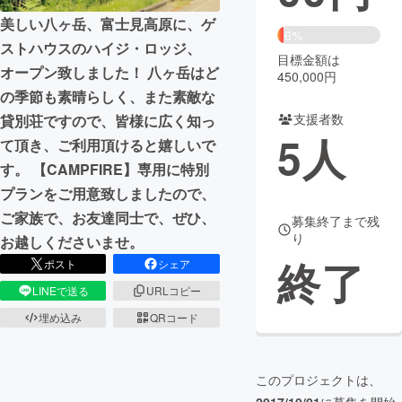
美しい八ヶ岳、富士見高原に、ゲ
まちづくり・地域活性化
6%
ストハウスのハイジ・ロッジ、
目標金額は
オープン致しました！ 八ヶ岳はど
450,000円
CAMPFIRE for Social Good
CAMPFIRE Creation
の季節も素晴らしく、また素敵な
CAMPFIREふるさと納税
machi-ya
コミュニティ
支援者数
貸別荘ですので、皆様に広く知っ
5
人
て頂き、ご利用頂けると嬉しいで
す。 【CAMPFIRE】専用に特別
プランをご用意致しましたので、
ご家族で、お友達同士で、ぜひ、
募集終了まで残
り
お越しくださいませ。
終了
ポスト
シェア
LINEで送る
URLコピー
埋め込み
QRコード
このプロジェクトは、