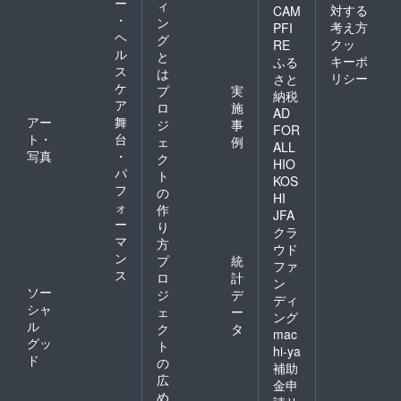
ー
ィ
対する
CAM
・
ン
考え方
PFI
ヘ
グ
クッ
RE
ル
と
キーポ
ふる
ス
は
リシー
さと
ケ
プ
実
納税
ア
ロ
施
AD
アー
舞
ジ
事
FOR
ト・
台
ェ
例
ALL
写真
・
ク
HIO
パ
ト
KOS
フ
の
HI
ォ
作
JFA
ー
り
クラ
マ
方
ウド
ン
プ
統
ファ
ス
ロ
計
ン
ソー
ジ
デ
ディ
シャ
ェ
ー
ング
ル
ク
タ
mac
グッ
ト
hi-ya
ド
の
補助
広
金申
め