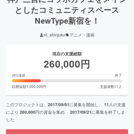
としたコミュニティスペース
NewType新宿を！
nt_shinjuku
アニメ・漫画
現在の支援総額
260,000
円
終了
26
%達成
目標金額
1,000,000
円
支援者数
11
人
このプロジェクトは、
2017/09/01
に募集を開始し、
11
人の支援
により
260,000
円の資金を集め、
2017/09/21
に募集を終了しま
した