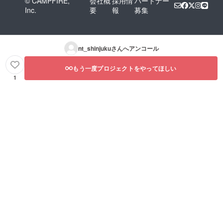
© CAMPFIRE,
会社概
採用情
パートナー
Inc.
要
報
募集
nt_shinjuku
さんへアンコール
もう一度プロジェクトをやってほしい
1