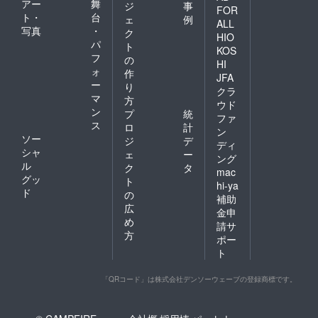
アー
舞
ジ
事
FOR
ト・
台
ェ
例
ALL
写真
・
ク
HIO
パ
ト
KOS
フ
の
HI
ォ
作
JFA
ー
り
クラ
マ
方
ウド
ン
プ
統
ファ
ス
ロ
計
ン
ソー
ジ
デ
ディ
シャ
ェ
ー
ング
ル
ク
タ
mac
グッ
ト
hi-ya
ド
の
補助
広
金申
め
請サ
方
ポー
ト
「QRコード」は株式会社デンソーウェーブの登録商標です。