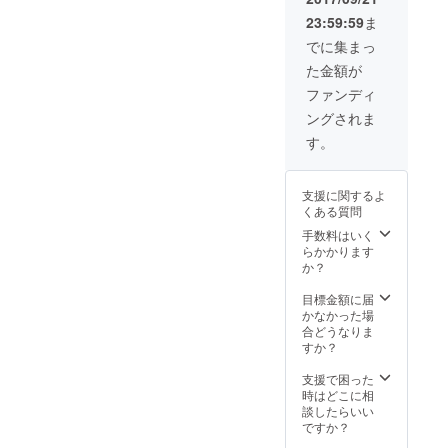
23:59:59
ま
でに集まっ
た金額が
ファンディ
ングされま
す。
支援に関するよ
くある質問
手数料はいく
らかかります
か？
目標金額に届
かなかった場
合どうなりま
すか？
支援で困った
時はどこに相
談したらいい
ですか？