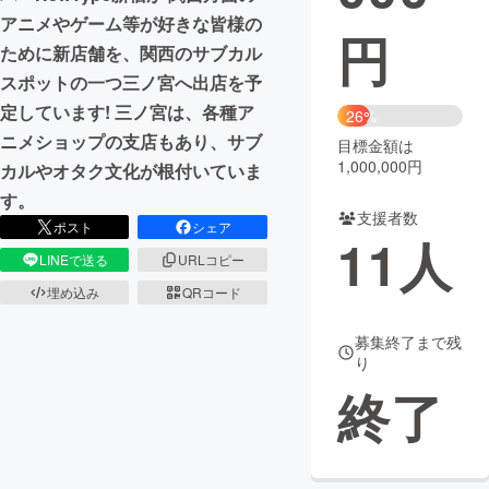
アニメやゲーム等が好きな皆様の
円
まちづくり・地域活性化
ために新店舗を、関西のサブカル
スポットの一つ三ノ宮へ出店を予
CAMPFIRE for Social Good
CAMPFIRE Creation
定しています! 三ノ宮は、各種ア
26%
ニメショップの支店もあり、サブ
CAMPFIREふるさと納税
machi-ya
コミュニティ
目標金額は
1,000,000円
カルやオタク文化が根付いていま
す。
支援者数
ポスト
シェア
11
人
LINEで送る
URLコピー
埋め込み
QRコード
募集終了まで残
り
終了