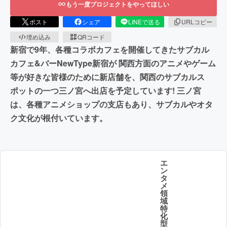
もう一度プロジェクトをやってほしい
ポスト
シェア
LINEで送る
URLコピー
埋め込み
QRコード
新宿で9年、各種コラボカフェを開催してきたサブカル
カフェ&バーNewType新宿が 関西方面のアニメやゲーム
等が好きな皆様のために新店舗を、関西のサブカルス
ポットの一つ三ノ宮へ出店を予定しています! 三ノ宮
は、各種アニメショップの支店もあり、サブカルやオタ
ク文化が根付いています。
エ
ン
タ
メ
領
域
特
化
型