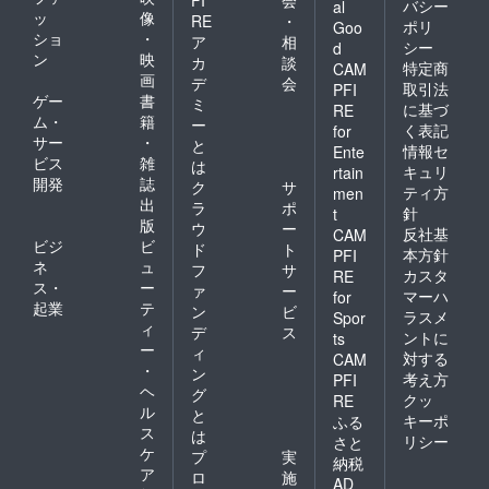
FI
会
バシー
al
ッ
像
RE
・
ポリ
Goo
ショ
・
ア
相
シー
d
ン
映
カ
談
特定商
CAM
画
デ
会
取引法
PFI
ゲー
書
ミ
に基づ
RE
ム・
籍
ー
く表記
for
サー
・
と
情報セ
Ente
ビス
雑
は
キュリ
rtain
開発
誌
ク
サ
ティ方
men
出
ラ
ポ
針
t
版
ウ
ー
反社基
CAM
ビジ
ビ
ド
ト
本方針
PFI
ネ
ュ
フ
サ
カスタ
RE
ス・
ー
ァ
ー
マーハ
for
起業
テ
ン
ビ
ラスメ
Spor
ィ
デ
ス
ントに
ts
ー
ィ
対する
CAM
・
ン
考え方
PFI
ヘ
グ
クッ
RE
ル
と
キーポ
ふる
ス
は
リシー
さと
ケ
プ
実
納税
ア
ロ
施
AD