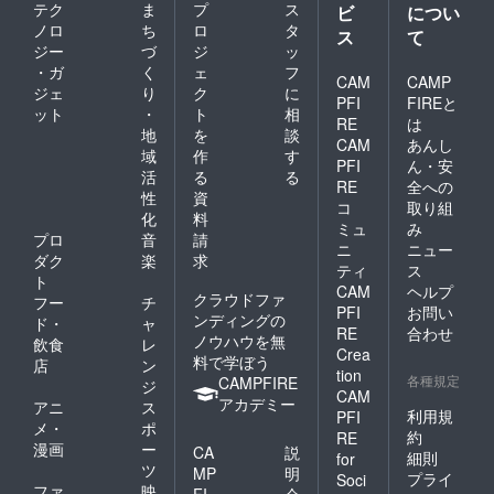
テク
ま
プ
ス
ビ
につい
ノロ
ち
ロ
タ
ス
て
ジー
づ
ジ
ッ
・ガ
く
ェ
フ
CAM
CAMP
ジェ
り
ク
に
PFI
FIREと
ット
・
ト
相
RE
は
地
を
談
CAM
あんし
域
作
す
PFI
ん・安
活
る
る
RE
全への
性
資
コ
取り組
化
料
ミュ
み
プロ
音
請
ニ
ニュー
ダク
楽
求
ティ
ス
ト
CAM
ヘルプ
クラウドファ
フー
チ
PFI
お問い
ンディングの
ド・
ャ
RE
合わせ
ノウハウを無
飲食
レ
Crea
料で学ぼう
店
ン
tion
各種規定
CAMPFIRE
ジ
CAM
アカデミー
アニ
ス
利用規
PFI
メ・
ポ
約
RE
漫画
ー
CA
説
細則
for
ツ
MP
明
プライ
Soci
ファ
映