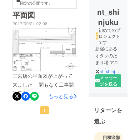
限定の公開です。
nt_shi
平面図
njuku
2017/09/21 02:08
初めてのプ
ロジェクト
です
新宿にある
オタクのた
まり場 アニ
メ・ゲーム
nt_shinjuku
三宮店の平面図が上がって
好き、ボド
メッセー
ゲ・サバゲ
ジを送る
来ました！ 間もなく工事開
勢、レイ
始予定です。
もっと見る
ヤーさん集
まれ☆ 各種
リターンを
イベント開
1
催可能！ た
選ぶ
だ今スタッ
フ募集中。
目標金額
詳しくはDM