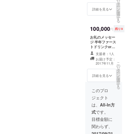
リ
タ
グッズ×2 +今後
ー
ン
発売されるオリ
詳細を見る
を
選
ジナルグッズ選
択
す
べる6品
る
100,000
円
残り9
お礼のメッセー
ジ 半年ファース
トドリンクor
フード無料チ
支援者：1人
ケット×1枚(両店
お届け予定：
舗で使用可能) 三
こ
2017年11月
の
ノ宮店一口オー
リ
タ
ナーカード(三ノ
ー
ン
宮店において、
詳細を見る
を
選
永年ファースト
択
す
ドリンク無料) お
る
店オリジナル
このプロ
グッズ×2 +今後
ジェクト
発売されるオリ
ジナルグッズ選
は、
All-In方
べる12品
式
です。
目標金額に
関わらず、
2017/09/21