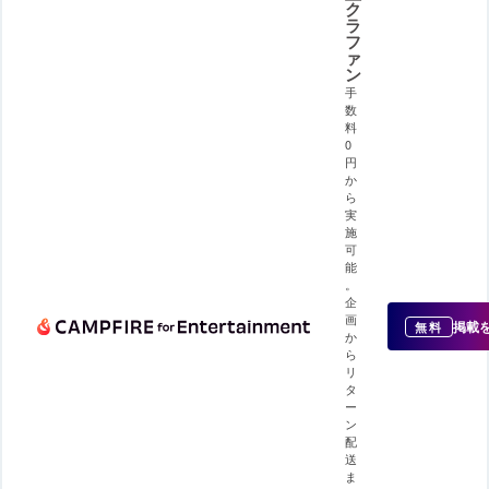
ク
ラ
フ
ァ
ン
手
数
料
0
円
か
ら
実
施
可
能
。
企
画
掲載
無料
か
ら
リ
タ
ー
ン
配
送
ま