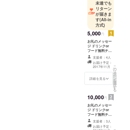
未達でも
またはお電
リターン
話にてお問
が届きま
い合わせ下
す
(All-in
さい。コラ
方式)
ボカフェ&
5,000
円
バー随時開
お礼のメッセー
催！18:00〜
ジ ドリンクor
営業
フード無料チ
ケット×1(両店舗
支援者：4人
で使用可能) お店
お届け予定：
オリジナルグッ
こ
2017年11月
の
ズ×1
リ
タ
ー
ン
詳細を見る
を
選
択
す
る
10,000
円
お礼のメッセー
ジ ドリンクor
フード無料チ
ケット×3枚(両店
支援者：3人
舗で使用可能) お
お届け予定：
店オリジナル