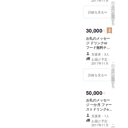
こ
2017年11月
の
グッズ×3
リ
タ
ー
ン
詳細を見る
を
選
択
す
る
30,000
円
お礼のメッセー
ジ ドリンクor
フード無料チ
ケット×10枚(両
支援者：2人
店舗で使用可能)
お届け予定：
お店オリジナル
こ
2017年11月
の
グッズ×2 +今後
リ
タ
発売されるオリ
ー
ン
ジナルグッズ選
詳細を見る
を
選
べる3品
択
す
る
50,000
円
お礼のメッセー
ジ 一か月 ファー
ストドリンクor
フード無料チ
支援者：1人
ケット×1枚(両店
お届け予定：
舗で使用可能) お
こ
2017年11月
の
店オリジナル