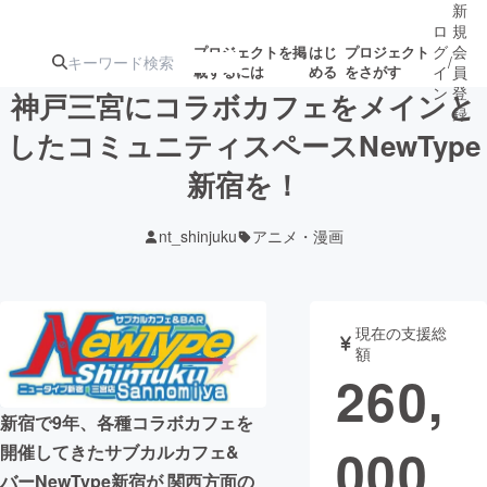
新
ロ
規
グ
会
プロジェクトを掲
はじ
プロジェクト
/
載するには
める
をさがす
イ
員
ン
登
神戸三宮にコラボカフェをメインと
録
したコミュニティスペースNewType
新宿を！
人気のプロ
注目のリ
注目の新着プロ
募集終了が近いプ
もうすぐ公開
ジェクト
ターン
ジェクト
ロジェクト
されます
nt_shinjuku
アニメ・漫画
アート・写真
音楽
現在の支援総
テクノロジー・ガジェット
ゲーム・サ
額
260,
映像・映画
書籍・雑誌
新宿で9年、各種コラボカフェを
000
開催してきたサブカルカフェ&
ビジネス・起業
チャレンジ
バーNewType新宿が 関西方面の