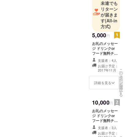
未達でも
またはお電
リターン
話にてお問
が届きま
い合わせ下
す
(All-in
さい。コラ
方式)
ボカフェ&
5,000
円
バー随時開
お礼のメッセー
催！18:00〜
ジ ドリンクor
営業
フード無料チ
ケット×1(両店舗
支援者：4人
で使用可能) お店
お届け予定：
オリジナルグッ
こ
2017年11月
の
ズ×1
リ
タ
ー
ン
詳細を見る
を
選
択
す
る
10,000
円
お礼のメッセー
ジ ドリンクor
フード無料チ
ケット×3枚(両店
支援者：3人
舗で使用可能) お
お届け予定：
店オリジナル