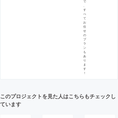
で
、
す
べ
て
お
任
せ
の
プ
ラ
ン
も
あ
り
ま
す
！
このプロジェクトを見た人はこちらもチェックし
ています