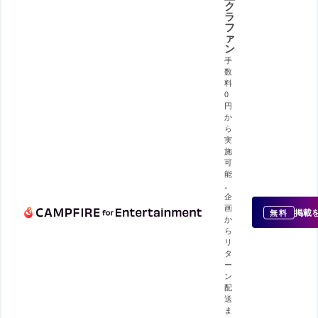
ク
ラ
フ
ァ
ン
手
数
料
0
円
か
ら
実
施
可
能
。
企
画
掲載
無料
か
ら
リ
タ
ー
ン
配
送
ま