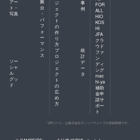
アー
舞
ジ
事
FOR
ト・
台
ェ
例
ALL
写真
・
ク
HIO
パ
ト
KOS
フ
の
HI
ォ
作
JFA
ー
り
クラ
マ
方
ウド
ン
プ
統
ファ
ス
ロ
計
ン
ソー
ジ
デ
ディ
シャ
ェ
ー
ング
ル
ク
タ
mac
グッ
ト
hi-ya
ド
の
補助
広
金申
め
請サ
方
ポー
ト
「QRコード」は株式会社デンソーウェーブの登録商標です。