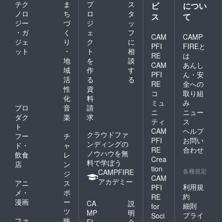
テク
ま
プ
ス
ビ
につい
ノロ
ち
ロ
タ
ス
て
ジー
づ
ジ
ッ
・ガ
く
ェ
フ
CAM
CAMP
ジェ
り
ク
に
PFI
FIREと
ット
・
ト
相
RE
は
地
を
談
CAM
あんし
域
作
す
PFI
ん・安
活
る
る
RE
全への
性
資
コ
取り組
化
料
ミュ
み
プロ
音
請
ニ
ニュー
ダク
楽
求
ティ
ス
ト
CAM
ヘルプ
クラウドファ
フー
チ
PFI
お問い
ンディングの
ド・
ャ
RE
合わせ
ノウハウを無
飲食
レ
Crea
料で学ぼう
店
ン
tion
各種規定
CAMPFIRE
ジ
CAM
アカデミー
アニ
ス
利用規
PFI
メ・
ポ
約
RE
漫画
ー
CA
説
細則
for
ツ
MP
明
プライ
Soci
ファ
映