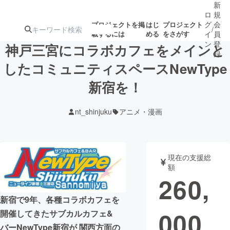
新
ロ
規
グ
会
プロジェクトを掲
はじ
プロジェクト
/
載するには
める
をさがす
イ
員
ン
登
神戸三宮にコラボカフェをメインと
録
したコミュニティスペースNewType
新宿を！
人気のプロ
注目のリ
注目の新着プロ
募集終了が近いプ
もうすぐ公開
ジェクト
ターン
ジェクト
ロジェクト
されます
nt_shinjuku
アニメ・漫画
アート・写真
音楽
現在の支援総
テクノロジー・ガジェット
ゲーム・サ
額
260,
映像・映画
書籍・雑誌
新宿で9年、各種コラボカフェを
000
開催してきたサブカルカフェ&
ビジネス・起業
チャレンジ
バーNewType新宿が 関西方面の