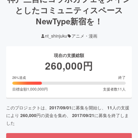
としたコミュニティスペース
NewType新宿を！
nt_shinjuku
アニメ・漫画
現在の支援総額
260,000
円
終了
26
%達成
目標金額
1,000,000
円
支援者数
11
人
このプロジェクトは、
2017/09/01
に募集を開始し、
11
人の支援
により
260,000
円の資金を集め、
2017/09/21
に募集を終了しま
した