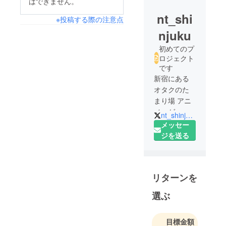
はできません。
nt_shi
※投稿する際の注意点
njuku
初めてのプ
ロジェクト
です
新宿にある
オタクのた
まり場 アニ
メ・ゲーム
nt_shinjuku
好き、ボド
メッセー
ゲ・サバゲ
ジを送る
勢、レイ
ヤーさん集
まれ☆ 各種
リターンを
イベント開
催可能！ た
選ぶ
だ今スタッ
フ募集中。
目標金額
詳しくはDM