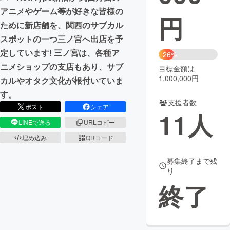
アニメやゲーム等が好きな皆様の
円
まちづくり・地域活性化
ために新店舗を、関西のサブカル
スポットの一つ三ノ宮へ出店を予
CAMPFIRE for Social Good
CAMPFIRE Creation
定しています! 三ノ宮は、各種ア
26%
ニメショップの支店もあり、サブ
CAMPFIREふるさと納税
machi-ya
コミュニティ
目標金額は
1,000,000円
カルやオタク文化が根付いていま
す。
支援者数
ポスト
シェア
11
人
LINEで送る
URLコピー
埋め込み
QRコード
募集終了まで残
り
終了