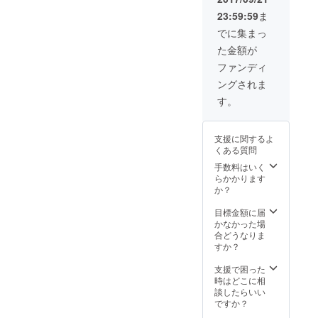
23:59:59
ま
でに集まっ
た金額が
ファンディ
ングされま
す。
支援に関するよ
くある質問
手数料はいく
らかかります
か？
目標金額に届
かなかった場
合どうなりま
すか？
支援で困った
時はどこに相
談したらいい
ですか？