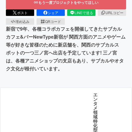
もう一度プロジェクトをやってほしい
ポスト
シェア
LINEで送る
URLコピー
埋め込み
QRコード
新宿で9年、各種コラボカフェを開催してきたサブカル
カフェ&バーNewType新宿が 関西方面のアニメやゲーム
等が好きな皆様のために新店舗を、関西のサブカルス
ポットの一つ三ノ宮へ出店を予定しています! 三ノ宮
は、各種アニメショップの支店もあり、サブカルやオタ
ク文化が根付いています。
エ
ン
タ
メ
領
域
特
化
型