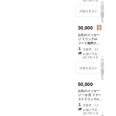
こ
2017年11月
の
グッズ×3
リ
タ
ー
ン
詳細を見る
を
選
択
す
る
30,000
円
お礼のメッセー
ジ ドリンクor
フード無料チ
ケット×10枚(両
支援者：2人
店舗で使用可能)
お届け予定：
お店オリジナル
こ
2017年11月
の
グッズ×2 +今後
リ
タ
発売されるオリ
ー
ン
ジナルグッズ選
詳細を見る
を
選
べる3品
択
す
る
50,000
円
お礼のメッセー
ジ 一か月 ファー
ストドリンクor
フード無料チ
支援者：1人
ケット×1枚(両店
お届け予定：
舗で使用可能) お
こ
2017年11月
の
店オリジナル