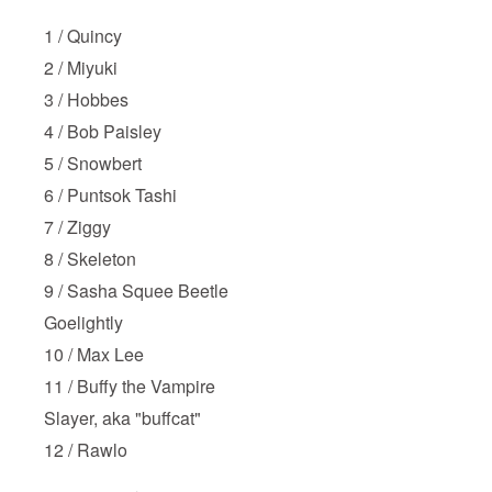
1 / Quincy
2 / Miyuki
3 / Hobbes
4 / Bob Paisley
5 / Snowbert
6 / Puntsok Tashi
7 / Ziggy
8 / Skeleton
9 / Sasha Squee Beetle
Goelightly
10 / Max Lee
11 / Buffy the Vampire
Slayer, aka "buffcat"
12 / Rawlo