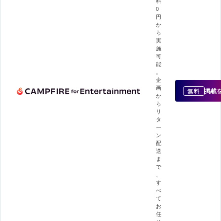
料
0
円
か
ら
実
施
可
能
。
企
画
掲載
無料
か
ら
リ
タ
ー
ン
配
送
ま
で
、
す
べ
て
お
任