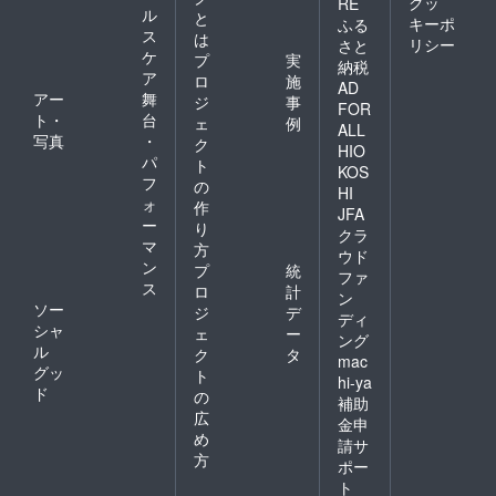
クッ
RE
ル
と
キーポ
ふる
ス
は
リシー
さと
ケ
プ
実
納税
ア
ロ
施
AD
アー
舞
ジ
事
FOR
ト・
台
ェ
例
ALL
写真
・
ク
HIO
パ
ト
KOS
フ
の
HI
ォ
作
JFA
ー
り
クラ
マ
方
ウド
ン
プ
統
ファ
ス
ロ
計
ン
ソー
ジ
デ
ディ
シャ
ェ
ー
ング
ル
ク
タ
mac
グッ
ト
hi-ya
ド
の
補助
広
金申
め
請サ
方
ポー
ト