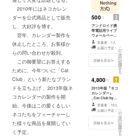
Nothing
を展開予
2010年にはネコカレン
方式)
500
ダーを公式商品として販売
円
し、大好評を博す。
アンドロイド携
帯電話用ライブ
翌年、カレンダー製作を
ウォールペー
パーセット
支援者：1人
休止したところ、お客様か
（JPG）をプレ
こ
お届け予定：
ゼントいたしま
の
らの問い合わせが殺到。
リ
す。
タ
ー
ン
詳細を見る
この御要望にお答えする
を
選
択
ために、今年ついに「Cat
す
る
Club」という新たなブラン
4,800
円
ドを立ち上げ 、2013年版ネ
2013年版『ネコ
カレンダー』
コカレンダーの製作を開
_Cat Club by
United
始。今後はこの愛くるしい
支援者：10人
Bambooを完成
こ
お届け予定：
次第、プレゼン
の
ネコたちをフィーチャーし
リ
トいたします。
タ
ー
※11月末完成予
た様々な商品を展開してい
ン
詳細を見る
を
定、お手元には
選
択
く予定。
12月中旬に届く
す
る