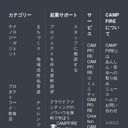
カテゴリー
起案サポート
サ
CAMP
ー
FIRE
テク
ま
プ
ス
ビ
につい
ノロ
ち
ロ
タ
ス
て
ジー
づ
ジ
ッ
・ガ
く
ェ
フ
CAM
CAMP
ジェ
り
ク
に
PFI
FIREと
ット
・
ト
相
RE
は
地
を
談
CAM
あんし
域
作
す
PFI
ん・安
活
る
る
RE
全への
性
資
コ
取り組
化
料
ミュ
み
プロ
音
請
ニ
ニュー
ダク
楽
求
ティ
ス
ト
CAM
ヘルプ
クラウドファ
フー
チ
PFI
お問い
ンディングの
ド・
ャ
RE
合わせ
ノウハウを無
飲食
レ
Crea
料で学ぼう
店
ン
tion
各種規定
CAMPFIRE
ジ
CAM