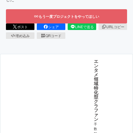
もう一度プロジェクトをやってほしい
ポスト
シェア
LINEで送る
URLコピー
埋め込み
QRコード
エ
ン
タ
メ
領
域
特
化
型
ク
ラ
フ
ァ
ン
手
数