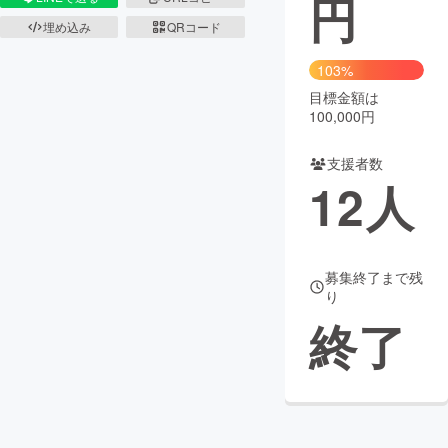
円
埋め込み
QRコード
まちづくり・地域活性化
103%
目標金額は
CAMPFIRE for Social Good
CAMPFIRE Creation
100,000円
CAMPFIREふるさと納税
machi-ya
コミュニティ
支援者数
12
人
募集終了まで残
り
終了