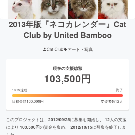
2013年版『ネコカレンダー』Cat
Club by United Bamboo
Cat Club
アート・写真
現在の支援総額
103,500
円
終了
103
%達成
目標金額
100,000
円
支援者数
12
人
このプロジェクトは、
2012/09/25
に募集を開始し、
12
人の支援
により
103,500
円の資金を集め、
2012/10/15
に募集を終了しま
した