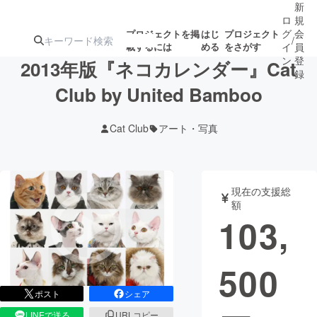
新
ロ
規
グ
会
プロジェクトを掲
はじ
プロジェクト
/
載するには
める
をさがす
イ
員
ン
登
2013年版『ネコカレンダー』Cat
録
Club by United Bamboo
人気のプロ
注目のリ
注目の新着プロ
募集終了が近いプ
もうすぐ公開
Cat Club
アート・写真
ジェクト
ターン
ジェクト
ロジェクト
されます
アート・写真
音楽
現在の支援総
額
103,
テクノロジー・ガジェット
ゲーム・サ
500
映像・映画
書籍・雑誌
ポスト
シェア
ビジネス・起業
チャレンジ
LINEで送る
URLコピー