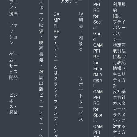
アカデミー
アニ
ス
利用規
PFI
メ・
ポ
約
RE
漫画
ー
CA
説
細則
for
ツ
MP
明
プライ
Soci
ファ
映
FI
会
バシー
al
ッ
像
RE
・
ポリ
Goo
ショ
・
ア
相
シー
d
ン
映
カ
談
特定商
CAM
画
デ
会
取引法
PFI
ゲー
書
ミ
に基づ
RE
ム・
籍
ー
く表記
for
サー
・
と
情報セ
Ente
ビス
雑
は
キュリ
rtain
開発
誌
ク
サ
ティ方
men
出
ラ
ポ
針
t
版
ウ
ー
反社基
CAM
ビジ
ビ
ド
ト
本方針
PFI
ネ
ュ
フ
サ
カスタ
RE
ス・
ー
ァ
ー
マーハ
for
起業
テ
ン
ビ
ラスメ
Spor
ィ
デ
ス
ントに
ts
ー
ィ
対する
CAM
・
ン
考え方
PFI
ヘ
グ