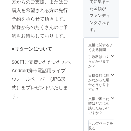
方からのご支援、またはご
でに集まっ
た金額が
購入を希望される方の先行
ファンディ
予約を承らせて頂きます。
ングされま
皆様からのたくさんのご予
す。
約をお待ちしております。
支援に関するよ
■リターンについて
くある質問
手数料はいく
500円ご支援いただいた方へ
らかかります
か？
Android携帯電話用ライブ
目標金額に届
ウォールペーパー (JPG形
かなかった場
合どうなりま
式）をプレゼントいたしま
すか？
す。
支援で困った
時はどこに相
談したらいい
ですか？
ヘルプページを
見る