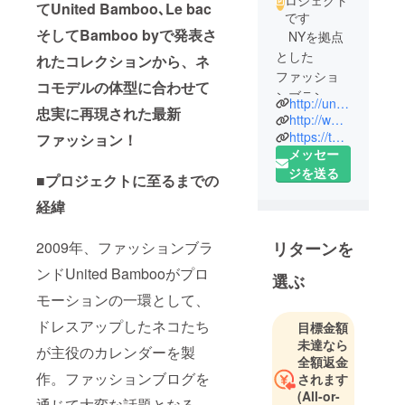
てUnited Bamboo､Le bac
です
そしてBamboo byで発表さ
NYを拠点
とした
れたコレクションから、ネ
ファッショ
コモデルの体型に合わせて
ンブラン
http://unitedbamboo.com
忠実に再現された最新
ド、United
http://www.facebook.com/unitedbamboo
Bambooから
https://twitter.com/UnitedBamboo
ファッション！
メッセー
2012年に生
ジを送る
まれたNEW
■プロジェクトに至るまでの
レーベル
経緯
「CAT
CLUB」。
2009年、ファッションブラ
リターンを
ネコカレ
ンドUnited Bambooがプロ
ンダーをは
選ぶ
じめとして
モーションの一環として、
今後はネコ
ドレスアップしたネコたち
目標金額
たちを
未達なら
が主役のカレンダーを製
フィー
全額返金
チャーした
作。ファッションブログを
されます
様々な商品
(All-or-
通じて大変な話題となる。