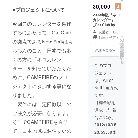
予定です。
30,000
円
■プロジェクトについて
2013年版『ネコ
カレンダー』
今回このカレンダーを製作
_Cat Club by
United
するにあたって、Cat Club
支援者：1人
Bamboo 12冊
こ
お届け予定：
セットを完成次
の
の拠点であるNew Yorkはも
リ
第、プレゼント
タ
ー
いたします。
ちろんのこと、日本でも多
ン
詳細を見る
を
※11月末完成予
選
択
くの方に「ネコカレン
定、お手元には
す
る
12月中旬に届く
このプロ
ダー」を知っていただくた
予定です。
ジェクト
めに、CAMPFIREのプロ
は、All-or-
ジェクトに参加する事にな
Nothing方式
りました。
です。
目標金額を
製作には一定部数以上の
達成した場
ご注文が必要になります。
合にのみ、
そこでCAMPFIREを通じ
2012/10/15
て、日本地域にお住まいの
23:59:59
ま