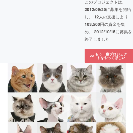
このプロジェクトは、
2012/09/25
に募集を開始
し、
12
人の支援により
103,500
円の資金を集
め、
2012/10/15
に募集を
終了しました
もう一度プロジェク
トをやってほしい