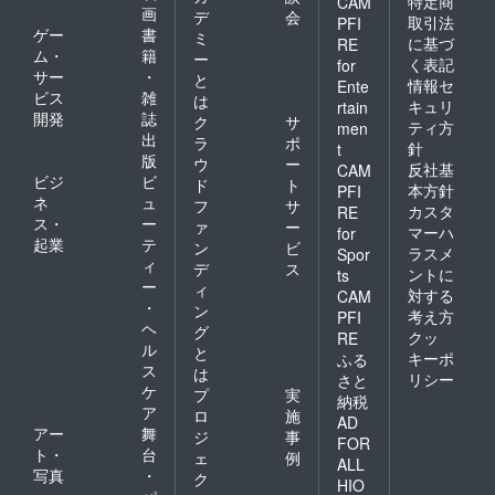
特定商
CAM
画
デ
会
取引法
PFI
ゲー
書
ミ
に基づ
RE
ム・
籍
ー
く表記
for
サー
・
と
情報セ
Ente
ビス
雑
は
キュリ
rtain
開発
誌
ク
サ
ティ方
men
出
ラ
ポ
針
t
版
ウ
ー
反社基
CAM
ビジ
ビ
ド
ト
本方針
PFI
ネ
ュ
フ
サ
カスタ
RE
ス・
ー
ァ
ー
マーハ
for
起業
テ
ン
ビ
ラスメ
Spor
ィ
デ
ス
ントに
ts
ー
ィ
対する
CAM
・
ン
考え方
PFI
ヘ
グ
クッ
RE
ル
と
キーポ
ふる
ス
は
リシー
さと
ケ
プ
実
納税
ア
ロ
施
AD
アー
舞
ジ
事
FOR
ト・
台
ェ
例
ALL
写真
・
ク
HIO