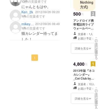
13件
の支援者です
Nothing
を展開予
にゃんともはや。
方式)
Ken_2k
2012/09/26 09:20
500
円
1件
の支援者です
アンドロイド携
mikey101850
2012/09/26 08:49
帯電話用ライブ
1件
の支援者です
ウォールペー
パーセット
猫カレンダー待ってま
支援者：1人
（JPG）をプレ
こ
お届け予定：
した！
ゼントいたしま
の
リ
す。
タ
ー
ン
詳細を見る
を
選
択
す
1
る
4,800
円
2013年版『ネコ
カレンダー』
_Cat Club by
United
支援者：10人
Bambooを完成
こ
お届け予定：
次第、プレゼン
の
リ
トいたします。
タ
ー
※11月末完成予
ン
詳細を見る
を
定、お手元には
選
択
12月中旬に届く
す
る