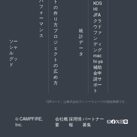
パ
ト
KOS
フ
の
HI
ォ
作
JFA
ー
り
クラ
マ
方
ウド
ン
プ
統
ファ
ス
ロ
計
ン
ソー
ジ
デ
ディ
シャ
ェ
ー
ング
ル
ク
タ
mac
グッ
ト
hi-ya
ド
の
補助
広
金申
め
請サ
方
ポー
ト
「QRコード」は株式会社デンソーウェーブの登録商標です。
© CAMPFIRE,
会社概
採用情
パートナー
Inc.
要
報
募集