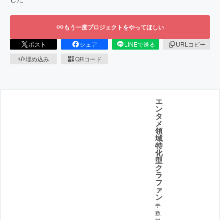
もう一度プロジェクトをやってほしい
ポスト
シェア
LINEで送る
URLコピー
埋め込み
QRコード
エ
ン
タ
メ
領
域
特
化
型
ク
ラ
フ
ァ
ン
手
数