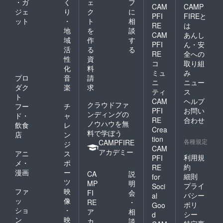
・ガ
く
ェ
フ
CAM
CAMP
ジェ
り
ク
に
PFI
FIREと
ット
・
ト
相
RE
は
地
を
談
CAM
あんし
域
作
す
PFI
ん・安
活
る
る
RE
全への
性
資
コ
取り組
化
料
ミュ
み
プロ
音
請
ニ
ニュー
ダク
楽
求
ティ
ス
ト
CAM
ヘルプ
クラウドファ
フー
チ
PFI
お問い
ンディングの
ド・
ャ
RE
合わせ
ノウハウを無
飲食
レ
Crea
料で学ぼう
店
ン
tion
各種規定
CAMPFIRE
ジ
CAM
アカデミー
アニ
ス
利用規
PFI
メ・
ポ
約
RE
漫画
ー
CA
説
細則
for
ツ
MP
明
プライ
Soci
ファ
映
FI
会
バシー
al
ッ
像
RE
・
ポリ
Goo
ショ
・
ア
相
シー
d
ン
映
カ
談