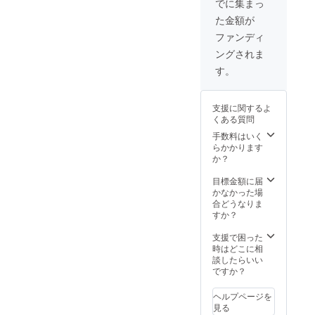
でに集まっ
た金額が
ファンディ
ングされま
す。
支援に関するよ
くある質問
手数料はいく
らかかります
か？
目標金額に届
かなかった場
合どうなりま
すか？
支援で困った
時はどこに相
談したらいい
ですか？
ヘルプページを
見る