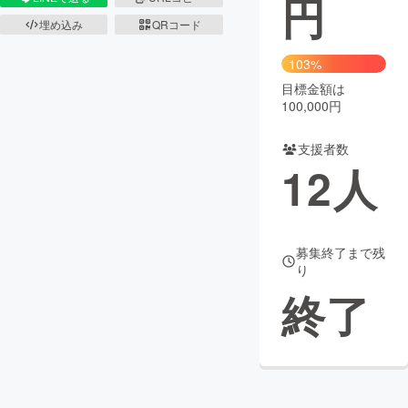
円
埋め込み
QRコード
まちづくり・地域活性化
103%
目標金額は
CAMPFIRE for Social Good
CAMPFIRE Creation
100,000円
CAMPFIREふるさと納税
machi-ya
コミュニティ
支援者数
12
人
募集終了まで残
り
終了