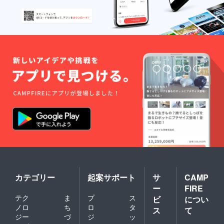
カテゴリー
起案サポート
サ
CAMP
ー
FIRE
テク
ま
プ
ス
ビ
につい
ノロ
ち
ロ
タ
ス
て
ジー
づ
ジ
ッ