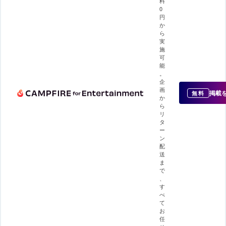
料
0
円
か
ら
実
施
可
能
。
企
画
掲載
無料
か
ら
リ
タ
ー
ン
配
送
ま
で
、
す
べ
て
お
任