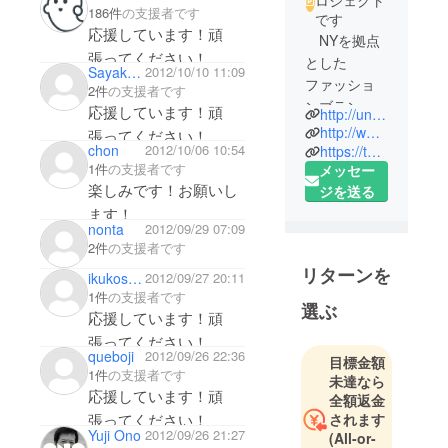
186件
の支援者です
です
応援しています！頑
NYを拠点
張ってください！
とした
Sayaka Tokimoto
2012/10/10 11:09
ファッショ
2件
の支援者です
ンブラン
応援しています！頑
http://unitedbamboo.com
ド、United
http://www.facebook.com/unitedbamboo
張ってください！
Bambooから
chon
2012/10/06 10:54
https://twitter.com/UnitedBamboo
1件
の支援者です
メッセー
2012年に生
楽しみです！お願いし
ジを送る
まれたNEW
ます！
レーベル
nonta
2012/09/29 07:09
「CAT
2件
の支援者です
CLUB」。
リターンを
ikukosawano
2012/09/27 20:11
ネコカレ
1件
の支援者です
ンダーをは
選ぶ
応援しています！頑
じめとして
張ってください！
今後はネコ
queboji
2012/09/26 22:36
目標金額
たちを
1件
の支援者です
未達なら
フィー
応援しています！頑
全額返金
チャーした
張ってください！
されます
Yuji Ono
2012/09/26 21:27
様々な商品
(All-or-