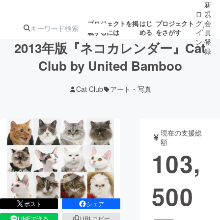
新
ロ
規
グ
会
プロジェクトを掲
はじ
プロジェクト
/
載するには
める
をさがす
イ
員
ン
登
2013年版『ネコカレンダー』Cat
録
Club by United Bamboo
人気のプロ
注目のリ
注目の新着プロ
募集終了が近いプ
もうすぐ公開
Cat Club
アート・写真
ジェクト
ターン
ジェクト
ロジェクト
されます
アート・写真
音楽
現在の支援総
額
103,
テクノロジー・ガジェット
ゲーム・サ
500
映像・映画
書籍・雑誌
ポスト
シェア
ビジネス・起業
チャレンジ
LINEで送る
URLコピー