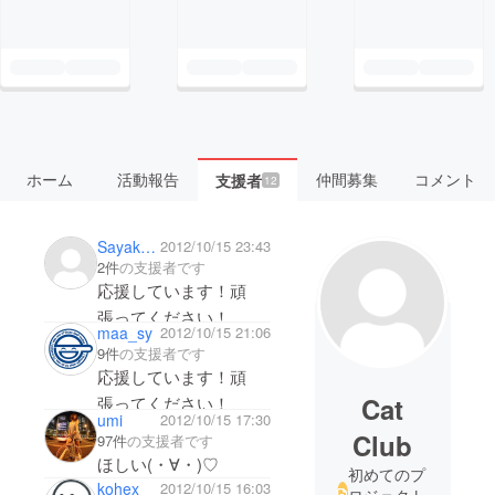
ホーム
活動報告
仲間募集
コメント
支援者
12
Sayaka Tokimoto
2012/10/15 23:43
2件
の支援者です
応援しています！頑
張ってください！
maa_sy
2012/10/15 21:06
9件
の支援者です
応援しています！頑
Cat
張ってください！
umi
2012/10/15 17:30
Club
97件
の支援者です
ほしい(・∀・)♡
初めてのプ
kohex
2012/10/15 16:03
ロジェクト