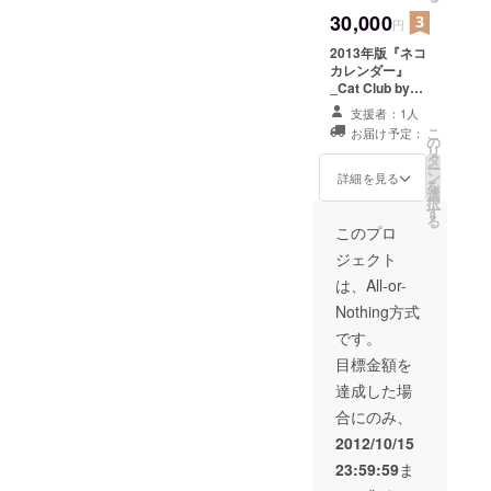
予定です。
30,000
円
2013年版『ネコ
カレンダー』
_Cat Club by
United
支援者：1人
Bamboo 12冊
こ
お届け予定：
セットを完成次
の
リ
第、プレゼント
タ
ー
いたします。
ン
詳細を見る
を
※11月末完成予
選
択
定、お手元には
す
る
12月中旬に届く
このプロ
予定です。
ジェクト
は、All-or-
Nothing方式
です。
目標金額を
達成した場
合にのみ、
2012/10/15
23:59:59
ま