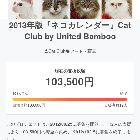
2013年版『ネコカレンダー』Cat
Club by United Bamboo
Cat Club
アート・写真
現在の支援総額
103,500
円
終了
103
%達成
目標金額
100,000
円
支援者数
12
人
このプロジェクトは、
2012/09/25
に募集を開始し、
12
人の支援
により
103,500
円の資金を集め、
2012/10/15
に募集を終了しま
した