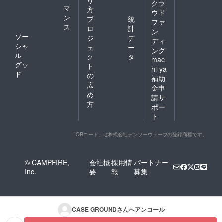
クラ
マ
方
ウド
ン
プ
統
ファ
ス
ロ
計
ン
ソー
ジ
デ
ディ
シャ
ェ
ー
ング
ル
ク
タ
mac
グッ
ト
hi-ya
ド
の
補助
広
金申
め
請サ
方
ポー
ト
「QRコード」は株式会社デンソーウェーブの登録商標です。
© CAMPFIRE,
会社概
採用情
パートナー
Inc.
要
報
募集
CASE GROUND
さんへアンコール