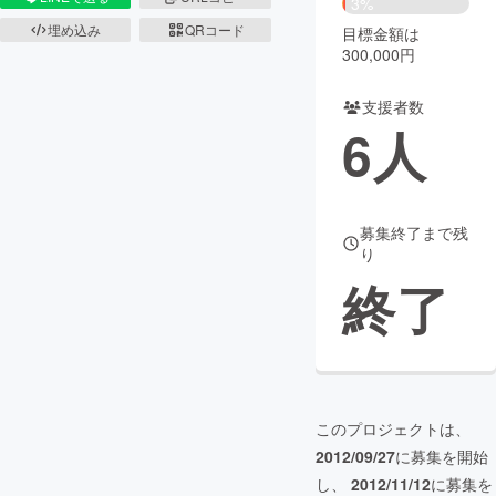
3%
埋め込み
QRコード
目標金額は
まちづくり・地域活性化
300,000円
支援者数
CAMPFIRE for Social Good
CAMPFIRE Creation
6
人
CAMPFIREふるさと納税
machi-ya
コミュニティ
募集終了まで残
り
終了
このプロジェクトは、
2012/09/27
に募集を開始
し、
2012/11/12
に募集を