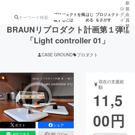
新
ロ
規
グ
会
プロジェクトを掲
はじ
プロジェクト
/
載するには
める
をさがす
イ
員
ン
登
BRAUNリプロダクト計画第１弾!!
録
「Light controller 01」
人気のプロ
注目のリ
注目の新着プロ
募集終了が近いプ
もうすぐ公開
CASE GROUND
プロダクト
ジェクト
ターン
ジェクト
ロジェクト
されます
アート・写真
音楽
現在の支援総
額
11,5
テクノロジー・ガジェット
ゲーム・サ
00
円
映像・映画
書籍・雑誌
ポスト
シェア
ビジネス・起業
チャレンジ
LINEで送る
URLコピー