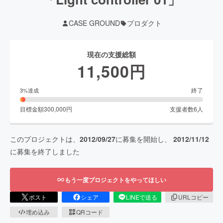
CASE GROUND
プロダクト
現在の支援総額
11,500
円
終了
3
%達成
目標金額
300,000
円
支援者数
6
人
このプロジェクトは、
2012/09/27
に募集を開始し、
2012/11/12
に募集を終了しました
もう一度プロジェクトをやってほしい
ポスト
シェア
LINEで送る
URLコピー
埋め込み
QRコード