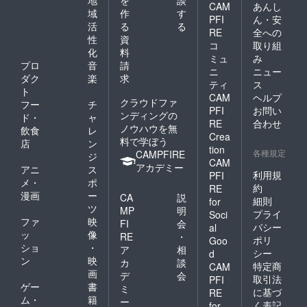
CAM
あんし
域
作
す
PFI
ん・安
活
る
る
RE
全への
性
資
コ
取り組
化
料
ミュ
み
プロ
音
請
ニ
ニュー
ダク
楽
求
ティ
ス
ト
CAM
ヘルプ
クラウドファ
フー
チ
PFI
お問い
ンディングの
ド・
ャ
RE
合わせ
ノウハウを無
飲食
レ
Crea
料で学ぼう
店
ン
tion
各種規定
CAMPFIRE
ジ
CAM
アカデミー
アニ
ス
利用規
PFI
メ・
ポ
約
RE
漫画
ー
CA
説
細則
for
ツ
MP
明
プライ
Soci
ファ
映
FI
会
バシー
al
ッ
像
RE
・
ポリ
Goo
ショ
・
ア
相
シー
d
ン
映
カ
談
特定商
CAM
画
デ
会
取引法
PFI
ゲー
書
ミ
に基づ
RE
ム・
籍
ー
く表記
for