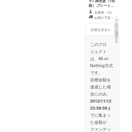
ブラック/ BG: ブ
チ+ 調光器（1回
ラック＆グリー
路）,プレート
ン/ BY: ブラック
+スイッチ+ 調光
支援者：0人
＆イエロー】 ※
器（2回路） 各2
こ
お届け予定：
お届けは2012年
セットをお送り
の
リ
12月を予定して
します。（送料
タ
ー
います。
込み） スイッチ
ン
詳細を見る
を
の色の組合せを
選
択
選択して下さ
す
る
い。（有資格者
このプロ
による取付工事
ジェクト
が必要です） 1
回路タイプ【S:
は、All-or-
シルバー / B:ブ
Nothing方式
ラック/ G:グリー
ン/ Y:イエロー】
です。
2回路タイプ
目標金額を
【SS:シルバー
＆シルバー / BB:
達成した場
ブラック＆ブ
合にのみ、
ラック/ BG: ブ
ラック＆グリー
2012/11/12
ン/ BY: ブラック
23:59:59
ま
＆イエロー】
CASE GROUND
でに集まっ
オリジナルB2ポ
た金額が
スターをお送り
します。 ※お届
ファンディ