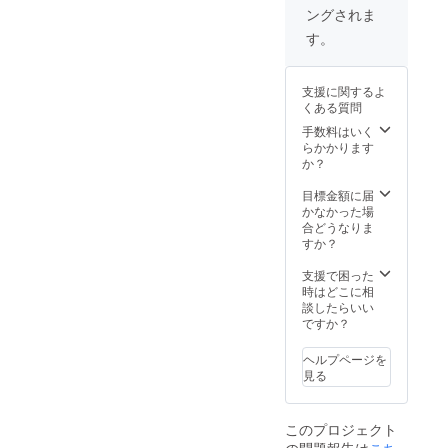
けは2012年12月
ングされま
を予定していま
す。
す。
支援に関するよ
くある質問
手数料はいく
らかかります
か？
目標金額に届
かなかった場
合どうなりま
すか？
支援で困った
時はどこに相
談したらいい
ですか？
ヘルプページを
見る
このプロジェクト