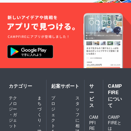
カテゴリー
起案サポート
サ
CAMP
ー
FIRE
テク
ま
プ
ス
ビ
につい
ノロ
ち
ロ
タ
ス
て
ジー
づ
ジ
ッ
・ガ
く
ェ
フ
CAM
CAMP
ジェ
り
ク
に
PFI
FIREと
ット
・
ト
相
RE
は
地
を
談