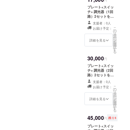
円
バー＆シルバー /
プレート+スイッ
BB:ブラック＆
チ+ 調光器（1回
ブラック/ BG: ブ
路）2セットをお
ラック＆グリー
送りします。
ン/ BY: ブラック
支援者：0人
（送料込み） ス
＆イエロー】 ※
こ
お届け予定：
イッチの色の組
の
お届けは2012年
リ
合せを選択して
タ
12月を予定して
ー
下さい。（有資
ン
詳細を見る
います。
を
格者による取付
選
択
工事が必要で
す
る
す） 1回路タイ
30,000
プ【S:シルバー /
円
B:ブラック/ G:
プレート+スイッ
グリーン/ Y:イエ
チ+ 調光器（2回
ロー】 ※お届け
路）2セットをお
は2012年12月を
送りします。
予定していま
支援者：0人
（送料込み） ス
す。
こ
お届け予定：
イッチの色の組
の
リ
合せを選択して
タ
ー
下さい。（有資
ン
詳細を見る
を
格者による取付
選
択
工事が必要で
す
る
す） 2回路タイ
プ【SS:シル
45,000
円
残り5
バー＆シルバー /
BB:ブラック＆
プレート+スイッ