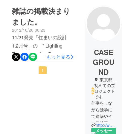
雑誌の掲載決まり
ました。
2012/10/20 00:23
11/21発売「住まいの設計
1.2月号」の " Lighting
CASE
Topics "という（P126） 特
もっと見る
GROU
集の中で今回のプロジェク
ND
ト製品「Light controller
1
01」をご紹介 いただいてお
東京都
初めてのプ
ります。 初校内容ご紹介し
ロジェクト
たいところですが発売前で
です
仕事をしな
すのでプロジェクト終了後
がら独学に
に なってしまいますが是非
て建築やイ
店頭にてチェックしてみて
ンテリアデ
http://www.caseground.com/
下さい。
ザインを学
メッセー