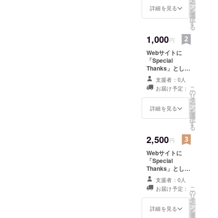
ー
ン
詳細を見る
び職業訓練
を
選
択
校へ。
す
る
東京都立多
1,000
円
摩職業能力
開発セン
Webサイトに
「Special
ター 溶接
Thanks」として
科にて溶接
お名前を掲載い
支援者：0人
たします。
技術を学
こ
お届け予定：
CASE GROUND
の
ぶ。
リ
オリジナル
タ
ー
2009年8月
SHOPカードを
ン
詳細を見る
を
お送りします。
選
町田市小野
択
※お届けは2012
す
路町に事務
る
年12月を予定し
所、HPを開
2,500
ています。
円
設。
Webサイトに
2010年11
「Special
Thanks」として
月 三鷹市
お名前を掲載い
支援者：0人
下連雀に
たします。
こ
お届け予定：
Show room
CASE GROUND
の
リ
オリジナルB2ポ
タ
移転。
ー
スターをお送り
ン
詳細を見る
を
します。 ※お届
選