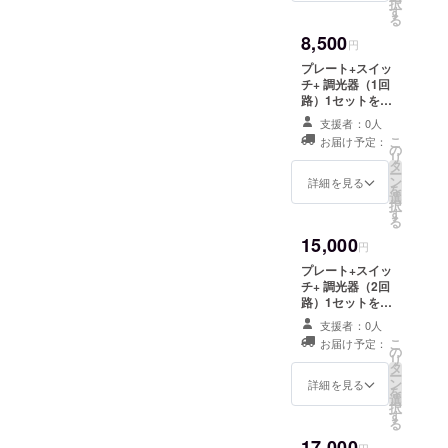
択
けは2012年12月
す
る
を予定していま
8,500
す。
円
プレート+スイッ
チ+ 調光器（1回
路）1セットをお
送りします。
支援者：0人
（送料込み） ス
こ
お届け予定：
イッチの色を選
の
リ
択して下さい。
タ
ー
（有資格者によ
ン
詳細を見る
を
る取付工事が必
選
択
要です） 1回路
す
る
タイプ【S:シル
15,000
バー / B:ブラッ
円
ク/ G:グリーン/
プレート+スイッ
Y:イエロー】 ※
チ+ 調光器（2回
お届けは2012年
路）1セットをお
12月を予定して
送りします。
います。
支援者：0人
（送料込み） ス
こ
お届け予定：
イッチの色の組
の
リ
合せを選択して
タ
ー
下さい。（有資
ン
詳細を見る
を
格者による取付
選
択
工事が必要で
す
る
す） 2回路タイ
17,000
プ【SS:シル