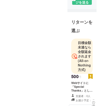
ぶ。
ジを送る
アパレルな
どの店舗設
計がメイン
リターンを
のデザイン
事務所に在
選ぶ
籍。
現場など東
目標金額
京、大阪を
未達なら
中心に全国
全額返金
をまわる。
されます
後に足立技
(All-or-
術専門校
Nothing
木工科（現
方式)
東京都立城
500
円
東職業能力
Webサイトに
開発セン
「Special
ター）で木
Thanks」として
お名前を掲載い
工を学ぶ。
支援者：0人
たします。
特注家具屋
こ
お届け予定：
の
リ
に従事し再
タ