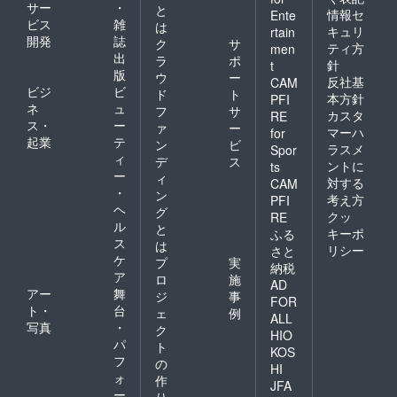
サー
・
と
情報セ
Ente
ビス
雑
は
キュリ
rtain
開発
誌
ク
サ
ティ方
men
出
ラ
ポ
針
t
版
ウ
ー
反社基
CAM
ビジ
ビ
ド
ト
本方針
PFI
ネ
ュ
フ
サ
カスタ
RE
ス・
ー
ァ
ー
マーハ
for
起業
テ
ン
ビ
ラスメ
Spor
ィ
デ
ス
ントに
ts
ー
ィ
対する
CAM
・
ン
考え方
PFI
ヘ
グ
クッ
RE
ル
と
キーポ
ふる
ス
は
リシー
さと
ケ
プ
実
納税
ア
ロ
施
AD
アー
舞
ジ
事
FOR
ト・
台
ェ
例
ALL
写真
・
ク
HIO
パ
ト
KOS
フ
の
HI
ォ
作
JFA
ー
り