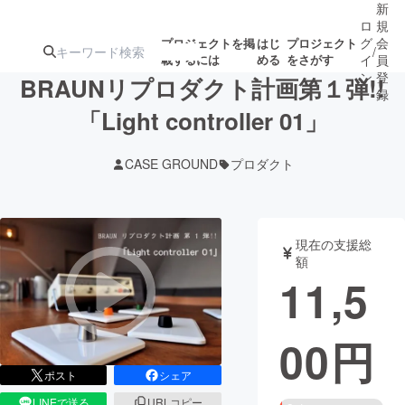
新
ロ
規
グ
会
プロジェクトを掲
はじ
プロジェクト
/
載するには
める
をさがす
イ
員
ン
登
BRAUNリプロダクト計画第１弾!!
録
「Light controller 01」
人気のプロ
注目のリ
注目の新着プロ
募集終了が近いプ
もうすぐ公開
CASE GROUND
プロダクト
ジェクト
ターン
ジェクト
ロジェクト
されます
アート・写真
音楽
現在の支援総
額
11,5
テクノロジー・ガジェット
ゲーム・サ
00
円
映像・映画
書籍・雑誌
ポスト
シェア
ビジネス・起業
チャレンジ
LINEで送る
URLコピー