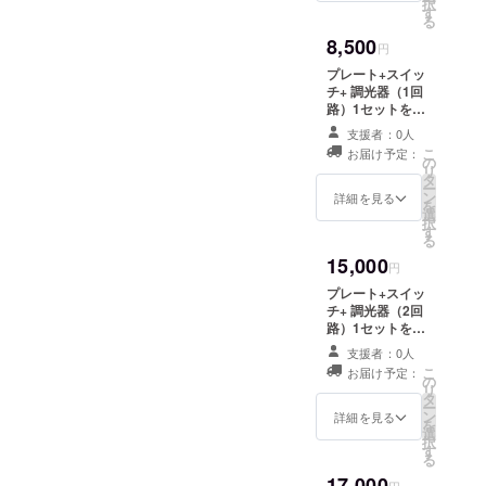
択
けは2012年12月
す
る
を予定していま
8,500
す。
円
プレート+スイッ
チ+ 調光器（1回
路）1セットをお
送りします。
支援者：0人
（送料込み） ス
こ
お届け予定：
イッチの色を選
の
リ
択して下さい。
タ
ー
（有資格者によ
ン
詳細を見る
を
る取付工事が必
選
択
要です） 1回路
す
る
タイプ【S:シル
15,000
バー / B:ブラッ
円
ク/ G:グリーン/
プレート+スイッ
Y:イエロー】 ※
チ+ 調光器（2回
お届けは2012年
路）1セットをお
12月を予定して
送りします。
います。
支援者：0人
（送料込み） ス
こ
お届け予定：
イッチの色の組
の
リ
合せを選択して
タ
ー
下さい。（有資
ン
詳細を見る
を
格者による取付
選
択
工事が必要で
す
る
す） 2回路タイ
17,000
プ【SS:シル