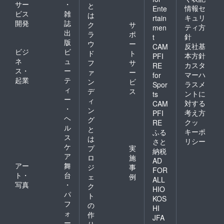
サー
・
と
情報セ
Ente
ビス
雑
は
キュリ
rtain
開発
誌
ク
サ
ティ方
men
出
ラ
ポ
針
t
版
ウ
ー
反社基
CAM
ビジ
ビ
ド
ト
本方針
PFI
ネ
ュ
フ
サ
カスタ
RE
ス・
ー
ァ
ー
マーハ
for
起業
テ
ン
ビ
ラスメ
Spor
ィ
デ
ス
ントに
ts
ー
ィ
対する
CAM
・
ン
考え方
PFI
ヘ
グ
クッ
RE
ル
と
キーポ
ふる
ス
は
リシー
さと
ケ
プ
実
納税
ア
ロ
施
AD
アー
舞
ジ
事
FOR
ト・
台
ェ
例
ALL
写真
・
ク
HIO
パ
ト
KOS
フ
の
HI
ォ
作
JFA
ー
り