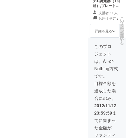
ブラック/ BG: ブ
チ+ 調光器（1回
ラック＆グリー
路）,プレート
ン/ BY: ブラック
+スイッチ+ 調光
支援者：0人
＆イエロー】 ※
器（2回路） 各2
こ
お届け予定：
お届けは2012年
セットをお送り
の
リ
12月を予定して
します。（送料
タ
ー
います。
込み） スイッチ
ン
詳細を見る
を
の色の組合せを
選
択
選択して下さ
す
る
い。（有資格者
このプロ
による取付工事
ジェクト
が必要です） 1
回路タイプ【S:
は、All-or-
シルバー / B:ブ
Nothing方式
ラック/ G:グリー
ン/ Y:イエロー】
です。
2回路タイプ
目標金額を
【SS:シルバー
＆シルバー / BB:
達成した場
ブラック＆ブ
合にのみ、
ラック/ BG: ブ
ラック＆グリー
2012/11/12
ン/ BY: ブラック
23:59:59
ま
＆イエロー】
CASE GROUND
でに集まっ
オリジナルB2ポ
た金額が
スターをお送り
します。 ※お届
ファンディ