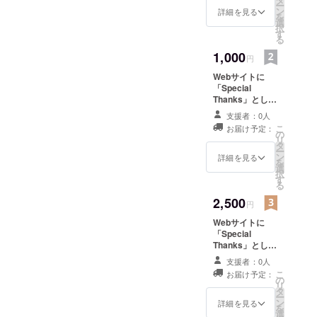
ー
ン
詳細を見る
び職業訓練
を
選
択
校へ。
す
る
東京都立多
1,000
円
摩職業能力
開発セン
Webサイトに
「Special
ター 溶接
Thanks」として
科にて溶接
お名前を掲載い
支援者：0人
たします。
技術を学
こ
お届け予定：
CASE GROUND
の
ぶ。
リ
オリジナル
タ
ー
2009年8月
SHOPカードを
ン
詳細を見る
を
お送りします。
選
町田市小野
択
※お届けは2012
す
路町に事務
る
年12月を予定し
所、HPを開
2,500
ています。
円
設。
Webサイトに
2010年11
「Special
Thanks」として
月 三鷹市
お名前を掲載い
支援者：0人
下連雀に
たします。
こ
お届け予定：
Show room
CASE GROUND
の
リ
オリジナルB2ポ
タ
移転。
ー
スターをお送り
ン
詳細を見る
を
します。 ※お届
選