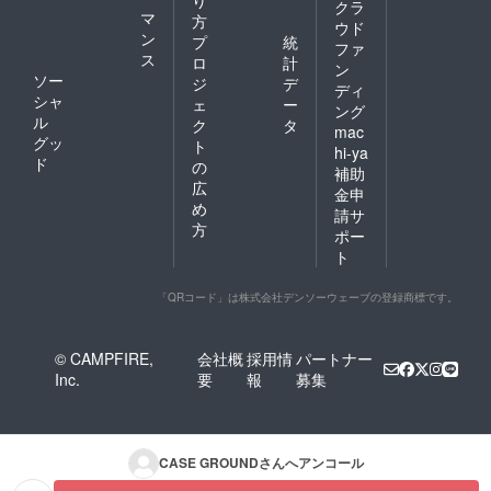
クラ
マ
方
ウド
ン
プ
統
ファ
ス
ロ
計
ン
ソー
ジ
デ
ディ
シャ
ェ
ー
ング
ル
ク
タ
mac
グッ
ト
hi-ya
ド
の
補助
広
金申
め
請サ
方
ポー
ト
「QRコード」は株式会社デンソーウェーブの登録商標です。
© CAMPFIRE,
会社概
採用情
パートナー
Inc.
要
報
募集
CASE GROUND
さんへアンコール