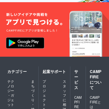
カテゴリー
起案サポート
サ
CAMP
ー
FIRE
テク
ま
プ
ス
ビ
につい
ノロ
ち
ロ
タ
ス
て
ジー
づ
ジ
ッ
・ガ
く
ェ
フ
CAM
CAMP
ジェ
り
ク
に
PFI
FIREと
ット
・
ト
相
RE
は
地
を
談