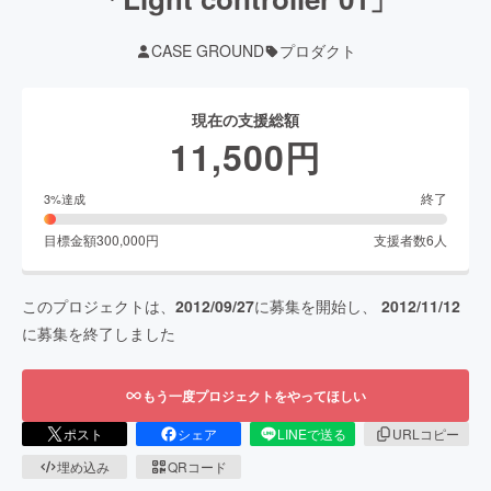
CASE GROUND
プロダクト
現在の支援総額
11,500
円
終了
3
%達成
目標金額
300,000
円
支援者数
6
人
このプロジェクトは、
2012/09/27
に募集を開始し、
2012/11/12
に募集を終了しました
もう一度プロジェクトをやってほしい
ポスト
シェア
LINEで送る
URLコピー
埋め込み
QRコード