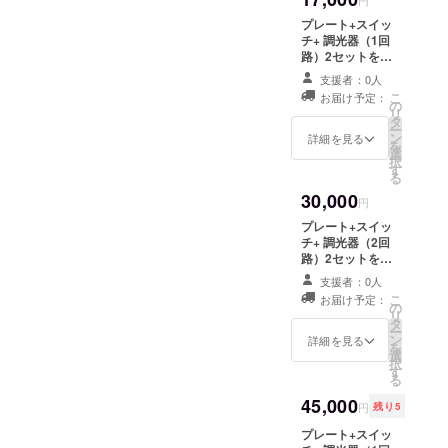
円
バー＆シルバー /
プレート+スイッ
BB:ブラック＆
チ+ 調光器（1回
ブラック/ BG: ブ
路）2セットをお
ラック＆グリー
送りします。
ン/ BY: ブラック
支援者：0人
（送料込み） ス
＆イエロー】 ※
こ
お届け予定：
イッチの色の組
の
お届けは2012年
リ
合せを選択して
タ
12月を予定して
ー
下さい。（有資
ン
詳細を見る
います。
を
格者による取付
選
択
工事が必要で
す
る
す） 1回路タイ
30,000
プ【S:シルバー /
円
B:ブラック/ G:
プレート+スイッ
グリーン/ Y:イエ
チ+ 調光器（2回
ロー】 ※お届け
路）2セットをお
は2012年12月を
送りします。
予定していま
支援者：0人
（送料込み） ス
す。
こ
お届け予定：
イッチの色の組
の
リ
合せを選択して
タ
ー
下さい。（有資
ン
詳細を見る
を
格者による取付
選
択
工事が必要で
す
る
す） 2回路タイ
プ【SS:シル
45,000
円
残り5
バー＆シルバー /
BB:ブラック＆
プレート+スイッ