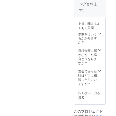
けは2012年12月
ングされま
を予定していま
す。
す。
支援に関するよ
くある質問
手数料はいく
らかかります
か？
目標金額に届
かなかった場
合どうなりま
すか？
支援で困った
時はどこに相
談したらいい
ですか？
ヘルプページを
見る
このプロジェクト