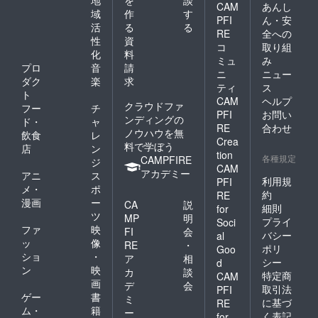
CAM
あんし
域
作
す
PFI
ん・安
活
る
る
RE
全への
性
資
コ
取り組
化
料
ミュ
み
プロ
音
請
ニ
ニュー
ダク
楽
求
ティ
ス
ト
CAM
ヘルプ
クラウドファ
フー
チ
PFI
お問い
ンディングの
ド・
ャ
RE
合わせ
ノウハウを無
飲食
レ
Crea
料で学ぼう
店
ン
tion
各種規定
CAMPFIRE
ジ
CAM
アカデミー
アニ
ス
利用規
PFI
メ・
ポ
約
RE
漫画
ー
CA
説
細則
for
ツ
MP
明
プライ
Soci
ファ
映
FI
会
バシー
al
ッ
像
RE
・
ポリ
Goo
ショ
・
ア
相
シー
d
ン
映
カ
談
特定商
CAM
画
デ
会
取引法
PFI
ゲー
書
ミ
に基づ
RE
ム・
籍
ー
く表記
for