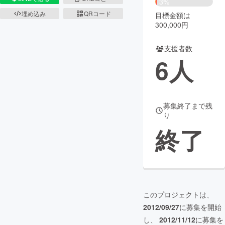
3%
埋め込み
QRコード
目標金額は
まちづくり・地域活性化
300,000円
支援者数
CAMPFIRE for Social Good
CAMPFIRE Creation
6
人
CAMPFIREふるさと納税
machi-ya
コミュニティ
募集終了まで残
り
終了
このプロジェクトは、
2012/09/27
に募集を開始
し、
2012/11/12
に募集を