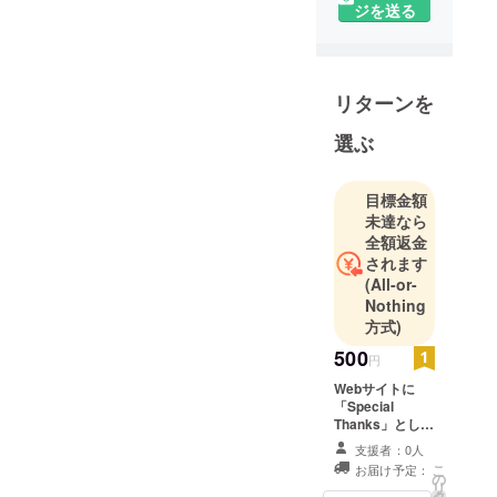
ぶ。
ジを送る
アパレルな
どの店舗設
計がメイン
リターンを
のデザイン
事務所に在
選ぶ
籍。
現場など東
目標金額
京、大阪を
未達なら
中心に全国
全額返金
をまわる。
されます
後に足立技
(All-or-
術専門校
Nothing
木工科（現
方式)
東京都立城
500
円
東職業能力
Webサイトに
開発セン
「Special
ター）で木
Thanks」として
お名前を掲載い
工を学ぶ。
支援者：0人
たします。
特注家具屋
こ
お届け予定：
の
リ
に従事し再
タ