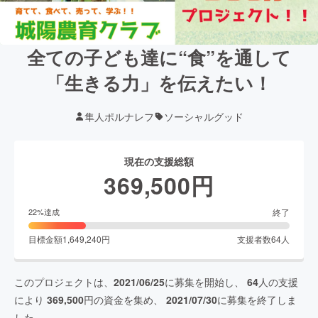
全ての子ども達に“食”を通して
「生きる力」を伝えたい！
隼人ポルナレフ
ソーシャルグッド
現在の支援総額
369,500
円
終了
22
%達成
目標金額
1,649,240
円
支援者数
64
人
このプロジェクトは、
2021/06/25
に募集を開始し、
64
人の支援
により
369,500
円の資金を集め、
2021/07/30
に募集を終了しま
した