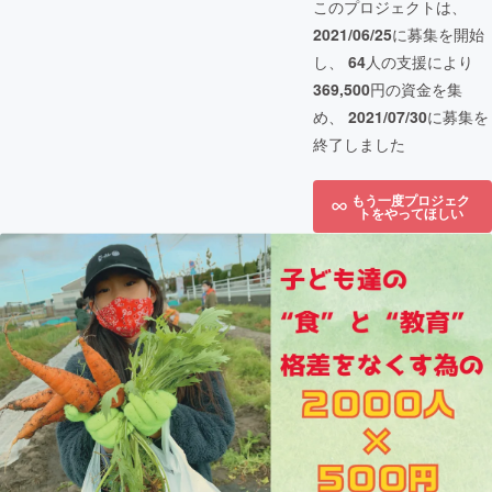
このプロジェクトは、
2021/06/25
に募集を開始
し、
64
人の支援により
369,500
円の資金を集
め、
2021/07/30
に募集を
終了しました
もう一度プロジェク
トをやってほしい