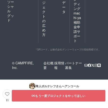
ソー
ジ
デ
ディ
シャ
ェ
ー
ング
ル
ク
タ
mac
グッ
ト
hi-ya
ド
の
補助
広
金申
め
請サ
方
ポー
ト
「QRコード」は株式会社デンソーウェーブの登録商標です。
© CAMPFIRE,
会社概
採用情
パートナー
Inc.
要
報
募集
隼人ポルナレフ
さんへアンコール
もう一度プロジェクトをやってほしい
11