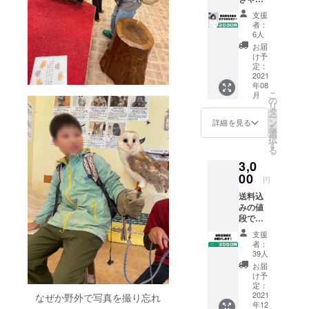
作や企業の
危
支援
広告制作に
険！ー
者：
食卓は
携わる傍
6人
ミネラ
お届
ら、個人的
ル不
け予
な社会活動
足」な
定：
どの著
2021
として中高
年08
書で知
生に対する
こ
月
られ
の
リ
る、食
キャリア教
タ
ー
学ミネ
ン
詳細を見る
育事業に取
を
ラルア
選
択
り組んでい
ドバイ
す
る
ザー国
たが、本格
3,0
光美佳
的に事業化
先生を
00
円
することを
お招き
送料込
してミ
一念発起し
みの値
ネラル
マゼルプロ
段で
セミ
す。 子
ナーを
ジェクトを
支援
ども達
開催さ
者：
立ち上げ
と育て
せて頂
39人
る。 その
たお野
くこと
お届
菜を郵
になり
け予
他、国際
送致し
まし
定：
ジャーナリ
ます。
2021
た！
なぜか野外で写真を撮り忘れ
年12
栽培期
スト堤未果
zoomで