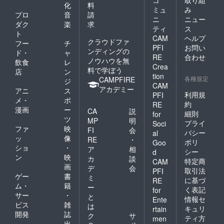
コ
取り組
化
料
ミュ
み
プロ
音
請
ニ
ニュー
ダク
楽
求
ティ
ス
ト
CAM
ヘルプ
クラウドファ
フー
チ
PFI
お問い
ンディングの
ド・
ャ
RE
合わせ
ノウハウを無
飲食
レ
Crea
料で学ぼう
店
ン
tion
各種規定
CAMPFIRE
ジ
CAM
アカデミー
アニ
ス
利用規
PFI
メ・
ポ
約
RE
漫画
ー
CA
説
細則
for
ツ
MP
明
プライ
Soci
ファ
映
FI
会
バシー
al
ッ
像
RE
・
ポリ
Goo
ショ
・
ア
相
シー
d
ン
映
カ
談
特定商
CAM
画
デ
会
取引法
PFI
ゲー
書
ミ
に基づ
RE
ム・
籍
ー
く表記
for
サー
・
と
情報セ
Ente
ビス
雑
は
キュリ
rtain
開発
誌
ク
サ
ティ方
men
出