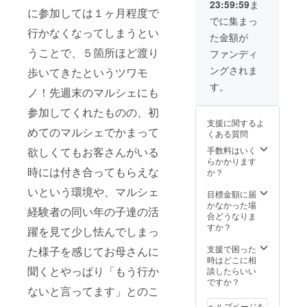
23:59:59
ま
への掲
合はリ
は備考
限定動
に参加しては１ヶ月程度で
載サイ
ターン
欄にご
でに集まっ
画の視
ズはこ
の個数
記載下
行かなくなってしまうとい
聴可能
た金額が
ちらに
を増や
さい。
期間は
お任せ
して下
うことで、５箇所ほど渡り
ファンディ
２週間
頂きま
さい。
です。
ングされま
歩いてきたというツワモ
す。 ※
※ 有効
支援
期限は
す。
ノ！先週末のマルシェにも
時、必
2022年
ず備考
12月ま
参加してくれたものの、初
欄にご
で ※ 農
支援に関するよ
希望の
園まで
めてのマルシェでかまって
くある質問
お名前
の交通
をご記
費や滞
手数料はいく
欲しくてもお客さんがいる
入くだ
在中の
らかかります
さい。
時には付き合ってもらえな
昼食等
か？
は実費
いという環境や、マルシェ
でご負
目標金額に届
担下さ
かなかった場
経験者の同い年の子達の活
い。
合どうなりま
すか？
躍を見て少し怯んでしまっ
支援で困った
た様子を感じてお母さんに
時はどこに相
聞くとやっぱり「もう行か
談したらいい
ですか？
ないと言ってます」とのこ
ヘルプページを