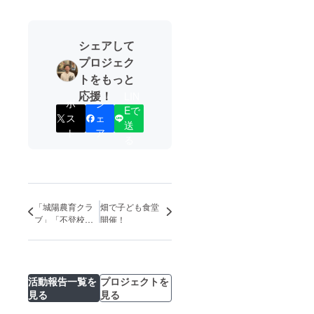
シェアして
プロジェク
トをもっと
応援！
LIN
ポ
シ
Eで
ス
ェ
送
ト
ア
る
「城陽農育クラ
畑で子ども食堂
ブ」「不登校支
開催！
援」「畑で子ど
も食堂」継続の
為のクラファン
がスタートしま
活動報告一覧を
プロジェクトを
した！
見る
見る