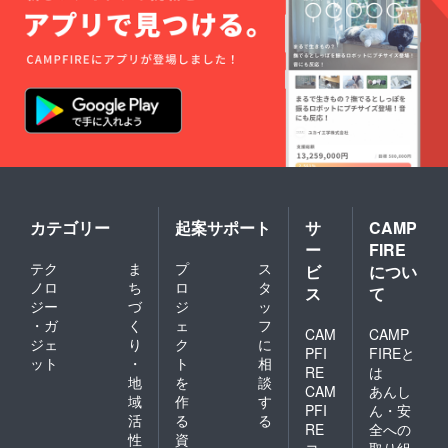
カテゴリー
起案サポート
サ
CAMP
ー
FIRE
テク
ま
プ
ス
ビ
につい
ノロ
ち
ロ
タ
ス
て
ジー
づ
ジ
ッ
・ガ
く
ェ
フ
CAM
CAMP
ジェ
り
ク
に
PFI
FIREと
ット
・
ト
相
RE
は
地
を
談
CAM
あんし
域
作
す
PFI
ん・安
活
る
る
RE
全への
性
資