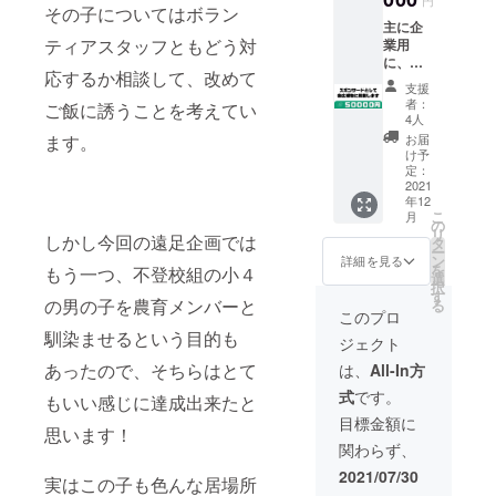
りご都
その子についてはボラン
す。 ま
加 or
主に企
合に合
たお届
アーカ
ティアスタッフともどう対
業用
わせま
けは随
イブ動
に、広
す。 収
時行い
画 い
応するか相談して、改めて
報物
穫時期
ます
ずれか
支援
（チラ
であれ
が、支
希望を
者：
ご飯に誘うことを考えてい
シ、
ばその
援数に
4人
備考欄
Facebo
場で収
より最
へお書
お届
ます。
ok、
穫など
長で年
け予
き下さ
Instagr
も可能
定：
内まで
い。 ※
am、
2021
です。
の配送
国光先
年12
YouTub
参加人
とさせ
生への
こ
月
e等）へ
数を備
の
て頂き
質問等
リ
【協
しかし今回の遠足企画では
考欄に
タ
ます。
あれば
ー
賛】と
記載下
ン
注）郵
詳細を見る
合わせ
を
もう一つ、不登校組の小４
してロ
さい。
選
送の
て備考
択
ゴまた
※ １グ
す
際、要
欄にお
の男の子を農育メンバーと
る
はテキ
ループ4
望がな
このプロ
書き下
ストに
名まで
い限
さい。
馴染ませるという目的も
ジェクト
てお名
（ご家
り“土付
※ 限定
前をク
族の場
き”でお
あったので、そちらはとて
は、
All-In方
動画は
レジッ
合はこ
送り致
リアル
式
です。
トをさ
もいい感じに達成出来たと
の限り
しま
タイム
せて頂
にあり
す。
目標金額に
参加の
思います！
きま
ませ
洗った
方にも
関わらず、
す。
ん。）
野菜を
ご覧頂
注）各
4名以
ご希望
2021/07/30
けま
実はこの子も色んな居場所
広報物
上の場
の場合
す。 ※