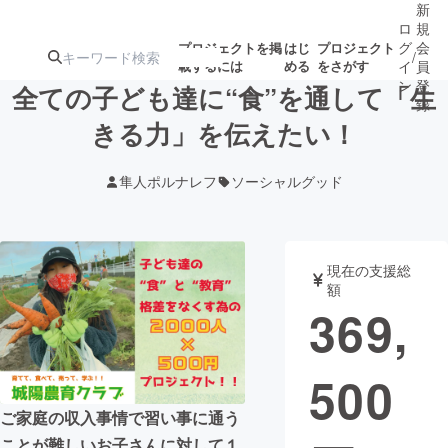
新
ロ
規
グ
会
プロジェクトを掲
はじ
プロジェクト
/
載するには
める
をさがす
イ
員
ン
登
全ての子ども達に“食”を通して「生
録
きる力」を伝えたい！
人気のプロ
注目のリ
注目の新着プロ
募集終了が近いプ
もうすぐ公開
隼人ポルナレフ
ソーシャルグッド
ジェクト
ターン
ジェクト
ロジェクト
されます
アート・写真
音楽
現在の支援総
額
369,
テクノロジー・ガジェット
ゲーム・サ
500
映像・映画
書籍・雑誌
ご家庭の収入事情で習い事に通う
ビジネス・起業
チャレンジ
ことが難しいお子さんに対して１