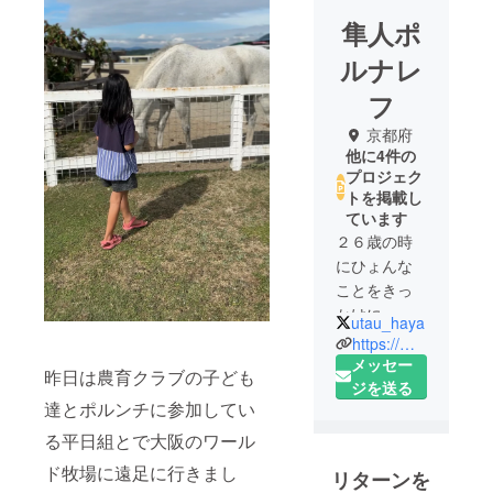
隼人ポ
ルナレ
フ
京都府
他に4件の
プロジェク
トを掲載し
ています
２６歳の時
にひょんな
ことをきっ
かけに、東
utau_haya
京のFM局J-
https://mazel.pro/
WAVEにてフ
メッセー
昨日は農育クラブの子ども
リーランス
ジを送る
達とポルンチに参加してい
として 番組
制作に関わ
る平日組とで大阪のワール
る。
ド牧場に遠足に行きまし
リターンを