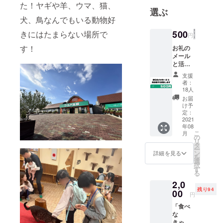
た！ヤギや羊、ウマ、猫、
その後地元
選ぶ
関西に戻
犬、鳥なんでもいる動物好
り、芸能事
500
きにはたまらない場所で
円
務所の養成
す！
お礼の
所のスタッ
メール
フへと転
と活動
の報告
職。 下は４
支援
をお送
者：
歳から上は
りさせ
18人
３０代まで
て頂き
お届
ます。
７００名以
け予
活動報
定：
上の生徒を
告につ
2021
年08
対象に芸能
いては
こ
月
クラ
の
人の養成と
リ
ファン
タ
いう立場か
ー
サイト
ン
詳細を見る
を
からお
ら 日本の教
選
択
送りし
す
育に問題意
る
ますの
識を持ち始
2,0
で、お
残り94
見逃し
00
める。
円
なきよ
「食べ
うお願
な
現在はHP制
い致し
きゃ、
ます。