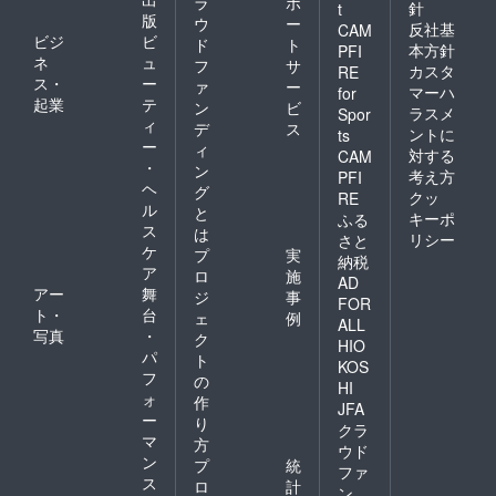
ラ
ポ
針
t
版
ウ
ー
反社基
CAM
ビジ
ビ
ド
ト
本方針
PFI
ネ
ュ
フ
サ
カスタ
RE
ス・
ー
ァ
ー
マーハ
for
起業
テ
ン
ビ
ラスメ
Spor
ィ
デ
ス
ントに
ts
ー
ィ
対する
CAM
・
ン
考え方
PFI
ヘ
グ
クッ
RE
ル
と
キーポ
ふる
ス
は
リシー
さと
ケ
プ
実
納税
ア
ロ
施
AD
アー
舞
ジ
事
FOR
ト・
台
ェ
例
ALL
写真
・
ク
HIO
パ
ト
KOS
フ
の
HI
ォ
作
JFA
ー
り
クラ
マ
方
ウド
ン
プ
統
ファ
ス
ロ
計
ン