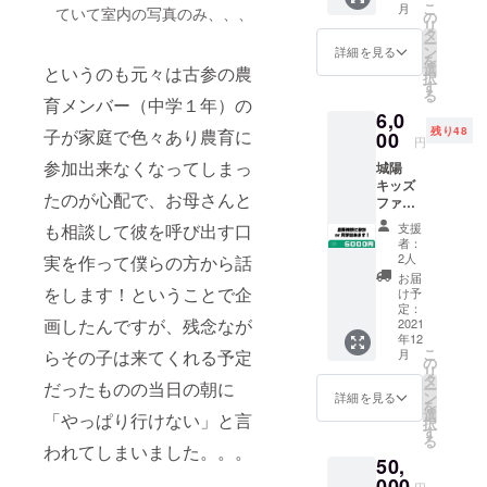
こ
月
ていて室内の写真のみ、、、
間中に
のリア
の
によるオン
リ
化学肥
ルタイ
タ
ー
ラインコン
料や農
ム参加
ン
詳細を見る
を
薬は使
の場合
テンツ「月
選
というのも元々は古参の農
択
用して
は直接
す
刊アンダー
る
いませ
質問な
育メンバー（中学１年）の
ワールド」
6,0
ん。 内
ど可能
残り48
子が家庭で色々あり農育に
容は気
00
です。
のアシスタ
円
候の状
後日
ントキャス
参加出来なくなってしまっ
城陽
況など
アーカ
キッズ
にもよ
ターや、京
イブ動
たのが心配で、お母さんと
ファー
るので
画ご希
都のコミュ
ムへ見
福袋形
望の方
支援
も相談して彼を呼び出す口
ニティFM
学にお
式に
は限定
者：
越し頂
なって
動画の
2人
RADIO MIX
実を作って僕らの方から話
き見
いま
URLを
お届
KYOTOの番
学、ま
す。 お
をします！ということで企
メール
け予
たは農
組審議委員
送りす
定：
でお送
画したんですが、残念なが
業体験
2021
るお野
りさせ
長を務める
年12
をして
菜の内
て頂き
こ
月
らその子は来てくれる予定
などしてい
頂けま
容にも
の
ます。
リ
す。 日
よりま
る。
タ
8月12日
だったものの当日の朝に
ー
程は
すが、
ン
（木）
詳細を見る
を
メール
800g〜
選
18時〜
「やっぱり行けない」と言
択
でやり
1.5kg前
す
20時
る
とりの
後にな
われてしまいました。。。
zoomリ
50,
後、出
るかと
アルタ
来る限
000
思いま
イム参
円