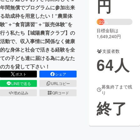
円
年間無償でプログラムに参加出来
まちづくり・地域活性化
る助成枠を用意したい！“農業体
22%
験”＋“食育講習”＋”販売体験”を
目標金額は
CAMPFIRE for Social Good
CAMPFIRE Creation
行う私たち【城陽農育クラブ】の
1,649,240円
CAMPFIREふるさと納税
machi-ya
コミュニティ
活動で、収入事情に関係なく健康
的な身体と社会で活きる経験を全
支援者数
64
人
ての子ども達に届ける為にあなた
の力を貸して下さい！
ポスト
シェア
LINEで送る
URLコピー
募集終了まで残
り
埋め込み
QRコード
終了