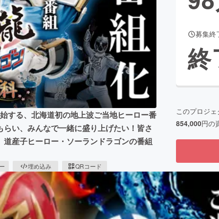
募集終
CAMPFIRE for Social Good
CAMPFIRE Creation
終
CAMPFIREふるさと納税
machi-ya
コミュニティ
このプロジェ
放送開始する、北海道初の地上波ご当地ヒーロー番
854,000
円の
もらい、みんなで一緒に盛り上げたい！皆さ
、道産子ヒーロー・ソーランドラゴンの番組
ピー
埋め込み
QRコード