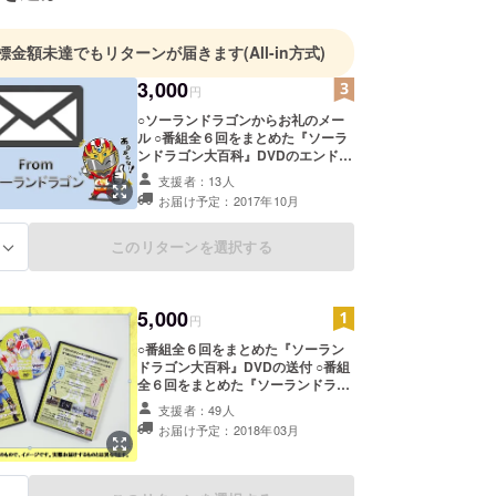
 帰国後、自主制作映画団体『TAM企画』を立ち上
『双龍』を監督・主演。
標金額未達でもリターンが届きます
(All-in方式)
 『双龍』が第10回インディーズ・ムービー・フェス
て準グランプリに輝く。DVDが全国のTSUTAYAで
3,000
円
＆リリース。その後、監督として手がけた短編作品
○ソーランドラゴンからお礼のメー
映画祭・映像祭などで入選・受賞。
ル ○番組全６回をまとめた『ソーラ
 筑波大学体育専門学群舞踊研究室で研究してい
ンドラゴン大百科』DVDのエンド
ロールにお名前をクレジット（希望
現(アクション)の課題と展望”を卒論として執筆し、
支援者：13人
者のみ）
お届け予定：2017年10月
このリターンを選択する
スタントマン・スーツアクターとして『GANTZ』
る
『スーパーヒーロー大戦』『仮面ライダー大戦』な
映画や、交通安全教室の事故再現スタントなどの現
5,000
を続けながら、
円
エンターテイメント＆映像団体『TAM Project』
○番組全６回をまとめた『ソーラン
ドラゴン大百科』DVDの送付 ○番組
てオリジナルアクションエンターテイメントコンテ
全６回をまとめた『ソーランドラゴ
。映像クリエーターとしてもWEBCM、ドキュメ
ン大百科』DVDのエンドロールにお
支援者：49人
画、PV、イベントVP作成など様々な活動を展
名前をクレジット(希望者のみ) ○TV
お届け予定：2018年03月
番組化決定ポスター(ソーランドラゴ
ンの直筆サイン入り)の送付
 双子忍者アクション大道芸人“双龍（ツインズ・ド