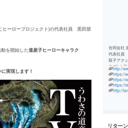
こヒーロープロジェクト)の代表社員 黒田朋
合同会社 
活動を開始した
道産子ヒーローキャラク
代表社員
双子アクシ
ラゴン) 
http://w
いに実現します！
アクション
https:/
代表、
https:/
https://
http://ta
北海道札
北海道立
2002年
2005年
どで経験
リターン