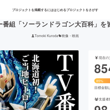
プロジェクトを掲載するには
はじめる
プロジェクトをさがす
ー番組「ソーランドラゴン大百科」を
Tomoki Kuroda
映像・映画
注目のリターン
注目の新着プロジェクト
募集終了が近いプロジェクト
も
現在の
音楽
舞台・パフォーマンス
85
ゲーム・サービス開発
フード・飲食店
85%
書籍・雑誌出版
アニメ・漫画
目標金額は1
支援者
チャレンジ
ビューティー・ヘルスケ
98