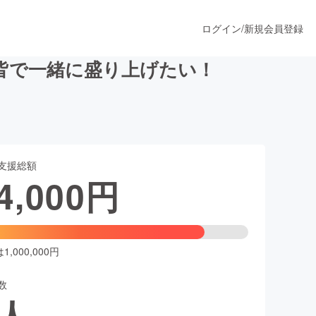
ログイン
/
新規会員登録
皆で一緒に盛り上げたい！
うすぐ公開されます
支援総額
プロダクト
4,000
円
ファッション
スポーツ
,000,000円
数
ア
ソーシャルグッド
人