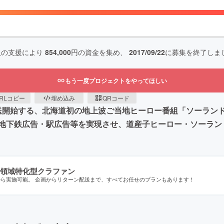
人の支援により
854,000
円の資金を集め、
2017/09/22
に募集を終了しま
もう一度プロジェクトをやってほしい
RLコピー
埋め込み
QRコード
道)で放送開始する、北海道初の地上波ご当地ヒーロー番組「ソー
地下鉄広告・駅広告等を実現させ、道産子ヒーロー・ソーラン
領域特化型クラファン
から実施可能。 企画からリターン配送まで、すべてお任せのプランもあります！