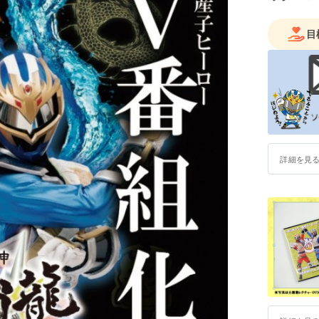
2006年
げ、映画
目
2007年
ティバルに
レンタル
が多数、
2008年
た“格闘表
卒業。
その後、
詳細を見
『AVN』
どの商業
場で活動
アクション
代表とし
ンツも運営
ンタリー映
開。
2008年