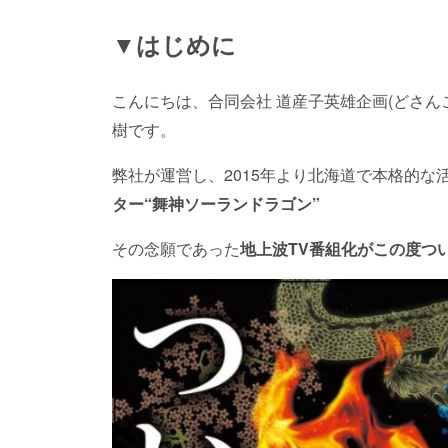
▼はじめに
こんにちは、合同会社 道産子英雄企画(どさん
樹です。
弊社が運営し、2015年より北海道で本格的な
ター“舞神ソーランドラゴン”
その念願であった
地上波TV番組化がこの度つ