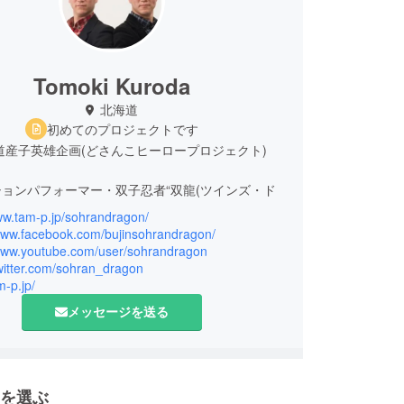
Tomoki Kuroda
北海道
初めてのプロジェクトです
道産子英雄企画(どさんこヒーロープロジェクト)
ョンパフォーマー・双子忍者“双龍(ツインズ・ド
兄
ww.tam-p.jp/sohrandragon/
エンターテイメント＆映像制作団体 TAM-Project
/www.facebook.com/bujinsohrandragon/
/www.youtube.com/user/sohrandragon
twitter.com/sohran_dragon
m-p.jp/
幌市出身。双子の兄。
札幌東高等学校体操部出身。
メッセージを送る
 筑波大学体育専門学群入学後、武道も習い始める。
 オーストラリアに渡りスタントの修行、映画出演な
を積む。
を選ぶ