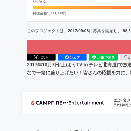
85
%達成
目標金額
1,000,000
円
このプロジェクトは、
2017/09/08
に募集を開始し、
98
ポスト
シェア
LINEで送る
U
2017年10月7日(土)よりTVｈ(テレビ北海
なで一緒に盛り上げたい！皆さんの応援を力に、
エンタメ
手数料0円