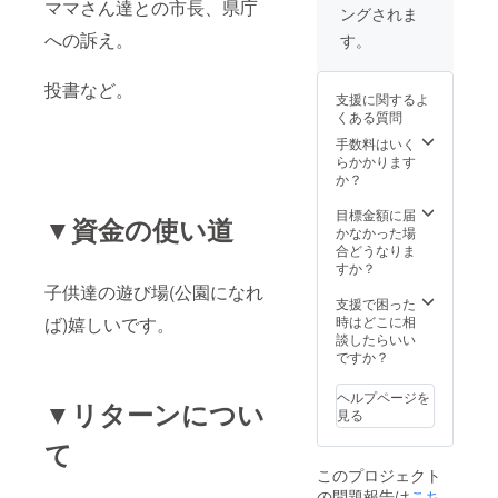
ママさん達との市長、県庁
ングされま
への訴え。
す。
投書など。
支援に関するよ
くある質問
手数料はいく
らかかります
か？
目標金額に届
▼資金の使い道
かなかった場
合どうなりま
すか？
子供達の遊び場(公園になれ
支援で困った
ば)嬉しいです。
時はどこに相
談したらいい
ですか？
ヘルプページを
▼リターンについ
見る
て
このプロジェクト
の問題報告は
こち