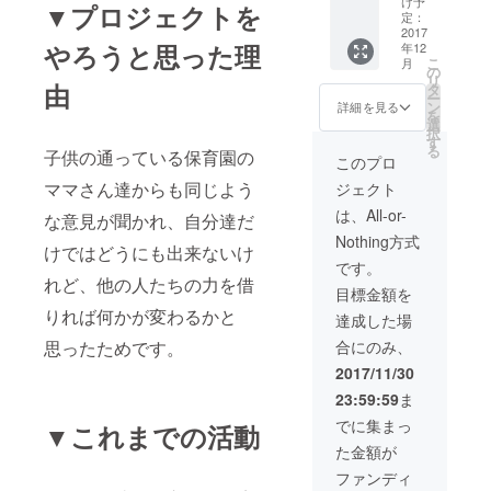
け予
▼プロジェクトを
ネ一
定：
箱。
2017
やろうと思った理
年12
こ
月
の
リ
由
タ
ー
ン
詳細を見る
を
選
択
す
る
子供の通っている保育園の
このプロ
ママさん達からも同じよう
ジェクト
は、All-or-
な意見が聞かれ、自分達だ
Nothing方式
けではどうにも出来ないけ
です。
れど、他の人たちの力を借
目標金額を
りれば何かが変わるかと
達成した場
思ったためです。
合にのみ、
2017/11/30
23:59:59
ま
でに集まっ
▼これまでの活動
た金額が
ファンディ