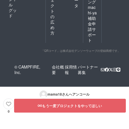
ング
ル
ク
タ
mac
グッ
ト
hi-ya
ド
の
補助
広
金申
め
請サ
方
ポー
ト
「QRコード」は株式会社デンソーウェーブの登録商標です。
© CAMPFIRE,
会社概
採用情
パートナー
Inc.
要
報
募集
mama18
さんへアンコール
もう一度プロジェクトをやってほしい
0