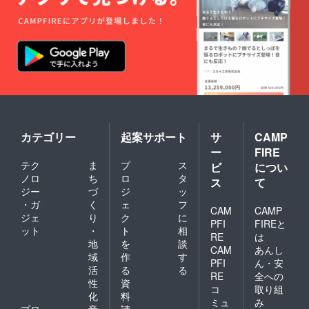
カテゴリー
起案サポート
サ
CAMP
ー
FIRE
テク
ま
プ
ス
ビ
につい
ノロ
ち
ロ
タ
ス
て
ジー
づ
ジ
ッ
・ガ
く
ェ
フ
CAM
CAMP
ジェ
り
ク
に
PFI
FIREと
ット
・
ト
相
RE
は
地
を
談
CAM
あんし
域
作
す
PFI
ん・安
活
る
る
RE
全への
性
資
コ
取り組
化
料
ミュ
み
プロ
音
請