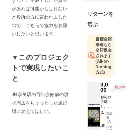
があれば可能かもしれない
リターンを
と役所の方に言われました
選ぶ
ので、こちらで協力をお願
いしたいと思います。
目標金額
未達なら
全額返金
▼このプロジェク
されます
(All-or-
トで実現したいこ
Nothing
方式)
と
3,0
残り35
00
円
JR奈良駅の百年会館前の噴
お礼の
手紙
水周辺をちょっとした遊び
と、 県
場にかえてほしい。
民でも
支援
なかな
者：
か手に
1人
入らな
お届
いラム