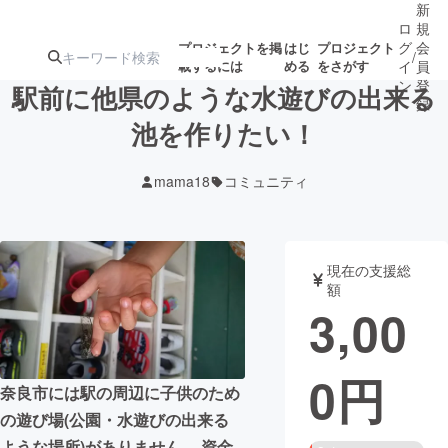
新
ロ
規
グ
会
プロジェクトを掲
はじ
プロジェクト
/
載するには
める
をさがす
イ
員
ン
登
駅前に他県のような水遊びの出来る
録
池を作りたい！
人気のプロ
注目のリ
注目の新着プロ
募集終了が近いプ
もうすぐ公開
mama18
コミュニティ
ジェクト
ターン
ジェクト
ロジェクト
されます
アート・写真
音楽
現在の支援総
額
3,00
テクノロジー・ガジェット
ゲーム・サ
0
円
映像・映画
書籍・雑誌
奈良市には駅の周辺に子供のため
の遊び場(公園・水遊びの出来る
ビジネス・起業
チャレンジ
ような場所)がありません。 資金