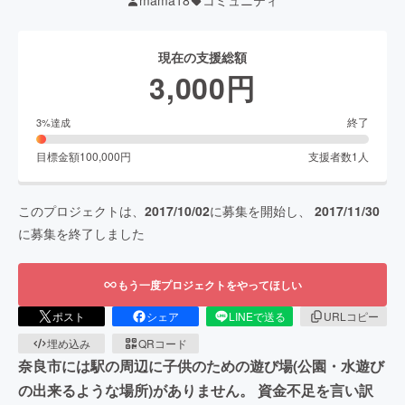
mama18
コミュニティ
現在の支援総額
3,000
円
終了
3
%達成
目標金額
100,000
円
支援者数
1
人
このプロジェクトは、
2017/10/02
に募集を開始し、
2017/11/30
に募集を終了しました
もう一度プロジェクトをやってほしい
ポスト
シェア
LINEで送る
URLコピー
埋め込み
QRコード
奈良市には駅の周辺に子供のための遊び場(公園・水遊び
の出来るような場所)がありません。 資金不足を言い訳