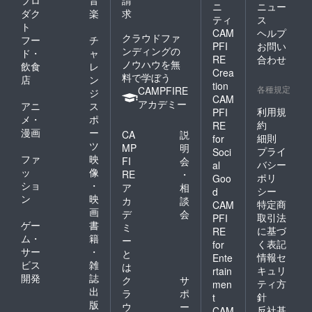
ニ
ニュー
ダク
楽
求
ティ
ス
ト
CAM
ヘルプ
クラウドファ
フー
チ
PFI
お問い
ンディングの
ド・
ャ
RE
合わせ
ノウハウを無
飲食
レ
Crea
料で学ぼう
店
ン
tion
各種規定
CAMPFIRE
ジ
CAM
アカデミー
アニ
ス
利用規
PFI
メ・
ポ
約
RE
漫画
ー
CA
説
細則
for
ツ
MP
明
プライ
Soci
ファ
映
FI
会
バシー
al
ッ
像
RE
・
ポリ
Goo
ショ
・
ア
相
シー
d
ン
映
カ
談
特定商
CAM
画
デ
会
取引法
PFI
ゲー
書
ミ
に基づ
RE
ム・
籍
ー
く表記
for
サー
・
と
情報セ
Ente
ビス
雑
は
キュリ
rtain
開発
誌
ク
サ
ティ方
men
出
ラ
ポ
針
t
版
ウ
ー
反社基
CAM