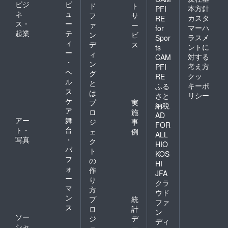
ビジ
ビ
ド
ト
本方針
PFI
ネ
ュ
フ
サ
カスタ
RE
ス・
ー
ァ
ー
マーハ
for
起業
テ
ン
ビ
ラスメ
Spor
ィ
デ
ス
ントに
ts
ー
ィ
対する
CAM
・
ン
考え方
PFI
ヘ
グ
クッ
RE
ル
と
キーポ
ふる
ス
は
リシー
さと
ケ
プ
実
納税
ア
ロ
施
AD
アー
舞
ジ
事
FOR
ト・
台
ェ
例
ALL
写真
・
ク
HIO
パ
ト
KOS
フ
の
HI
ォ
作
JFA
ー
り
クラ
マ
方
ウド
ン
プ
統
ファ
ス
ロ
計
ン
ソー
ジ
デ
ディ
シャ
ェ
ー