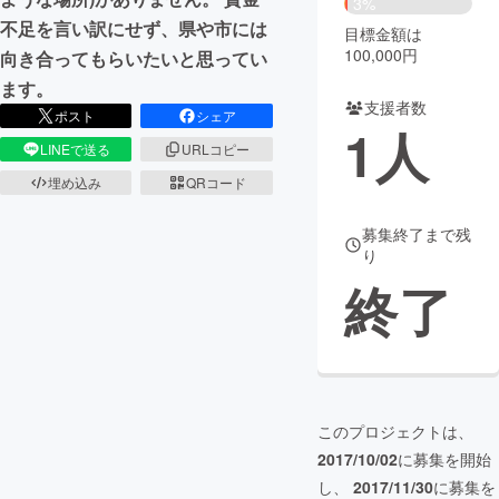
3%
不足を言い訳にせず、県や市には
目標金額は
まちづくり・地域活性化
100,000円
向き合ってもらいたいと思ってい
ます。
支援者数
CAMPFIRE for Social Good
CAMPFIRE Creation
ポスト
シェア
1
人
CAMPFIREふるさと納税
machi-ya
コミュニティ
LINEで送る
URLコピー
埋め込み
QRコード
募集終了まで残
り
終了
このプロジェクトは、
2017/10/02
に募集を開始
し、
2017/11/30
に募集を