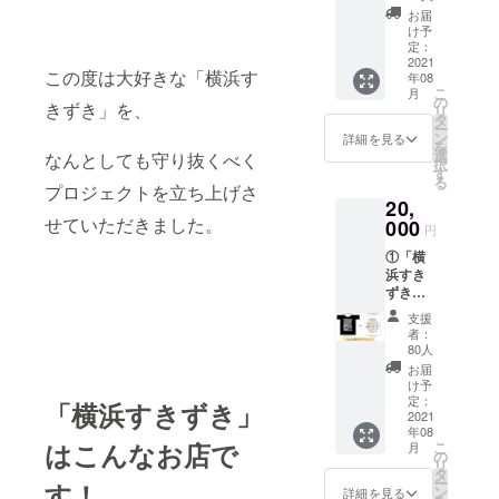
②5,000
す。 ※T
て管理
お届
円分の
シャツ
させて
け予
お食事
の種類
定：
いただ
券
2021
を「パ
きま
この度は大好きな「横浜す
年08
③「横
ターン
す。 ※
こ
月
浜すき
A」また
の
おつり
きずき」を、
リ
ずきオ
は「パ
タ
は出ま
ー
リジナ
ターン
ン
せんの
詳細を見る
を
ルTシャ
B」から
選
で、ご
なんとしても守り抜くべく
択
ツ」を
お選び
す
了承く
る
着て来
プロジェクトを立ち上げさ
くださ
ださい
20,
店して
い。 ※T
ね！
せていただきました。
くれた
000
シャツ
円
方に
のサイ
①「横
は、毎
ズを、
浜すき
回角ハ
「S・
ずきオ
イボー
M・L・
リジナ
ル1杯
XL」か
支援
ルTシャ
サービ
らお選
者：
ツ」2枚
スしま
びくだ
80人
②15,00
す。 ※T
さい。
お届
0円分の
シャツ
※送料は
け予
お食事
の種類
定：
込みで
「横浜すきずき」
券 ③お
2021
は「パ
す。 ※
年08
好きな
ターン
必ずご
はこんなお店で
こ
月
焼酎ボ
A」「パ
の
住所の
リ
トル1本
ターン
タ
記載を
ー
す！
④「横
B」の1
ン
お願い
詳細を見る