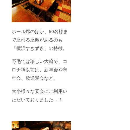
準備が
使用済
回角ハ
整い次
のお食
イボー
第、順
事券は
ル1杯
次郵送
当店に
サービ
にてお
て管理
スいた
送りさ
させて
しま
せてい
いただ
ホール席のほか、50名様ま
す。こ
ただき
きま
のサー
で座れる座敷があるのも
ます。
す。お
ビスは
※お食事
つりは
お店が
「横浜すきずき」の特徴。
券は
出ませ
続く限
1000円
んの
り有効
券×15枚
で、ご
です！
野毛では珍しい大箱で、コ
分ご用
了承く
意いた
ださい
ロナ禍以前は、新年会や忘
しま
ね！
す。 ※
※「横浜
年会、歓送迎会など、
お食事
すきず
券はお
きオリ
店が続
大小様々な宴会にご利用い
ジナルT
く限り
シャ
ただいておりました…！
有効で
ツ」を
す！ ※
着て来
使用済
店し、T
のお食
シャツ
事券は
姿で飲
当店に
食して
て管理
くれた