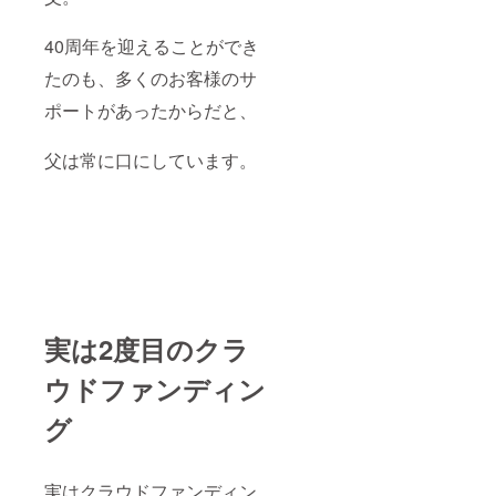
際、お
好きな
焼酎ボ
40周年を迎えることができ
トルを1
たのも、多くのお客様のサ
種類お
選びく
ポートがあったからだと、
ださ
い！引
換券は
父は常に口にしています。
お店が
続く限
り有効
です！
※「横浜
すきず
きオリ
ジナルT
シャ
ツ」を
実は2度目のクラ
着て来
店し、T
シャツ
ウドファンディン
姿で飲
食して
グ
くれた
方に
は、毎
回角ハ
実はクラウドファンディン