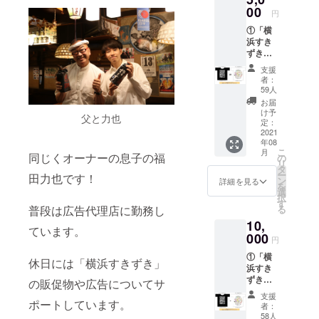
住所の
00
円
記載を
①「横
お願い
浜すき
いたし
ずきオ
ます。
リジナ
※発送の
支援
ルTシャ
準備が
者：
ツ」1枚
整い次
59人
②2,000
第、順
お届
円分の
次郵送
け予
父と力也
お食事
にてお
定：
券
2021
送りさ
年08
③「横
せてい
こ
月
浜すき
同じくオーナーの息子の福
ただき
の
リ
ずきオ
ます。
タ
ー
田力也です！
リジナ
※お食事
ン
詳細を見る
を
ルTシャ
券はお
選
択
ツ」を
店が続
す
普段は広告代理店に勤務し
る
着て来
く限り
10,
店して
有効で
ています。
くれた
000
す！ ※
円
方に
使用後
①「横
は、毎
はお食
休日には「横浜すきずき」
浜すき
回角ハ
事券、
ずきオ
イボー
の販促物や広告についてサ
ドリン
リジナ
ル1杯
ク券と
支援
ルTシャ
ポートしています。
サービ
もに、
者：
ツ」2枚
スしま
当店に
58人