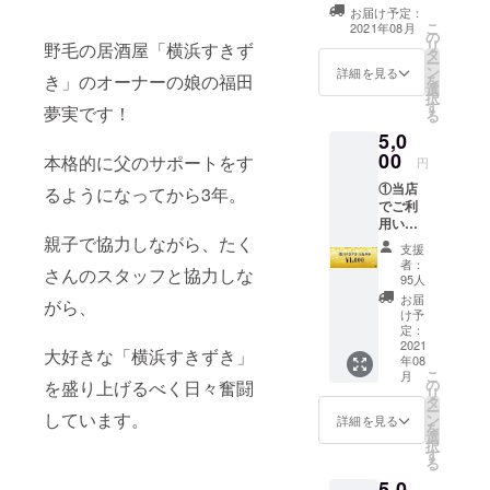
の気持ちを込め
に本格的に
お届け予定：
て、お礼のお手
こ
2021年08月
の
お店に復帰
紙をお送りしま
リ
野毛の居酒屋「横浜すきず
タ
す。 ※必ずご住
していま
ー
ン
所の記載をお願
詳細を見る
き」のオーナーの娘の福田
を
す。
選
いいたします。
択
す
※発送の準備が整
夢実です！
る
い次第、郵送に
5,0
て順次お送りさ
00
本格的に父のサポートをす
せていただきま
円
す。
①当店
るようになってから3年。
でご利
用いた
親子で協力しながら、たく
だけ
支援
る、
者：
さんのスタッフと協力しな
5000円
95人
分のお
お届
がら、
食事券
け予
②ドリ
定：
ンク券
2021
大好きな「横浜すきずき」
年08
(2杯分)
こ
月
※1000
の
を盛り上げるべく日々奮闘
リ
円券×5
タ
ー
枚分ご
しています。
ン
詳細を見る
を
用意い
選
択
たしま
す
る
す。 ※
5,0
必ずご