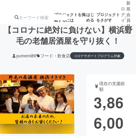
新
ロ
規
グ
会
プロジェクトを掲
はじ
プロジェクト
/
載するには
める
をさがす
イ
員
ン
登
【コロナに絶対に負けない】横浜野
録
毛の老舗居酒屋を守り抜く！
人気のプロ
注目のリ
注目の新着プロ
募集終了が近いプ
もうすぐ公開
yumemi89
フード・飲食店
コロナサポートプログラム対象
ジェクト
ターン
ジェクト
ロジェクト
されます
アート・写真
音楽
現在の支援総
額
3,86
テクノロジー・ガジェット
ゲーム・サ
映像・映画
書籍・雑誌
6,00
ビジネス・起業
チャレンジ