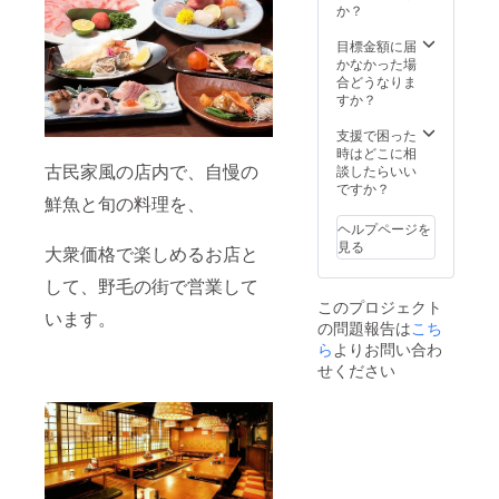
イズ
記載を
か？
事券は
を、
お願い
当店に
「S・
いたし
目標金額に届
て管理
M・L・
ます。
かなかった場
させて
XL」か
※発送の
合どうなりま
いただ
らお選
準備が
すか？
きま
びくだ
整い次
す。お
さい。2
第、順
支援で困った
つりは
枚とも
次郵送
時はどこに相
出ませ
同じサ
古民家風の店内で、自慢の
にてお
談したらいい
んの
イズで
送りさ
ですか？
で、ご
鮮魚と旬の料理を、
のご用
せてい
了承く
意とな
ただき
ださい
ヘルプページを
りま
ます。
ね！
見る
大衆価格で楽しめるお店と
す。ご
※お食事
※「横浜
了承く
券は
すきず
して、野毛の街で営業して
ださ
1000円
きオリ
このプロジェクト
い！ ※
券×5枚
ジナルT
います。
の問題報告は
こち
送料は
分ご用
シャ
込みで
ら
よりお問い合わ
意いた
ツ」を
す。 ※
しま
着て来
せください
必ずご
す。 ※
店し、T
住所の
お食事
シャツ
記載を
券はお
姿で飲
お願い
店が続
食して
いたし
く限り
くれた
ます。
有効で
方に
※発送の
す！ ※
は、毎