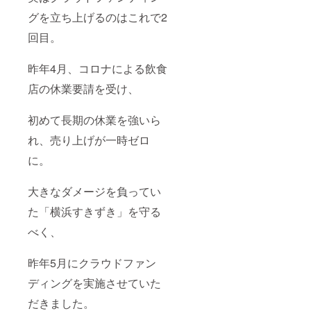
イボー
グを立ち上げるのはこれで2
ル1杯
サービ
回目。
スいた
しま
す。こ
昨年4月、コロナによる飲食
のサー
ビスは
店の休業要請を受け、
お店が
続く限
り有効
初めて長期の休業を強いら
です！
れ、売り上げが一時ゼロ
に。
大きなダメージを負ってい
た「横浜すきずき」を守る
べく、
昨年5月にクラウドファン
ディングを実施させていた
だきました。