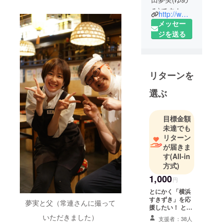
み)です！
http://www.yn-sukizuki.com/
横浜生まれ
メッセー
横浜育ち。
ジを送る
県立希望ヶ
丘高校卒、
横浜市立大
リターンを
学を卒業
後、広告代
選ぶ
理店に入社
し、営業と
目標金額
して都内の
未達でも
飲食店の販
リターン
促支援を行
が届きま
う。
す
(All-in
「もっとす
方式)
きずきを盛
1,000
円
り上げた
とにかく「横浜
い！」とい
すきずき」を応
夢実と父（常連さんに撮って
う思いか
援したい！ とい
う方には、感謝
いただきました）
ら、2019年
支援者：38人