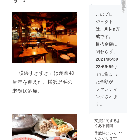
を
浜すき
枚ずつ
選
いたし
択
ずきオ
となり
す
ます。
る
リジナ
ます。
※発送の
このプロ
ルTシャ
※Tシャ
準備が
ジェクト
ツ」を
ツのサ
整い次
着て来
イズ
第、順
は、
All-In方
店して
を、
次郵送
式
です。
くれた
「S・
にてお
方に
M・L・
送りさ
目標金額に
は、毎
XL」か
せてい
関わらず、
回角ハ
らお選
ただき
イボー
びくだ
ます。
2021/06/30
ル1杯
さい。2
※お食事
23:59:59
ま
サービ
枚とも
券は
「横浜すきずき」は創業40
スしま
同じサ
1000円
でに集まっ
す。 ※T
イズで
券×2枚
周年を迎えた、横浜野毛の
た金額が
シャツ
のご用
分ご用
の種類
意とな
意いた
ファンディ
老舗居酒屋。
は「パ
りま
しま
ングされま
ターン
す。ご
す。 ※
A」「パ
了承く
お食事
す。
ターン
ださ
券はお
B」の1
い！ ※
店が続
枚ずつ
送料は
く限り
支援に関するよ
となり
込みで
有効で
くある質問
ます。
す。 ※
す！ ※
※Tシャ
必ずご
手数料はいく
使用済
ツのサ
住所の
らかかります
のお食