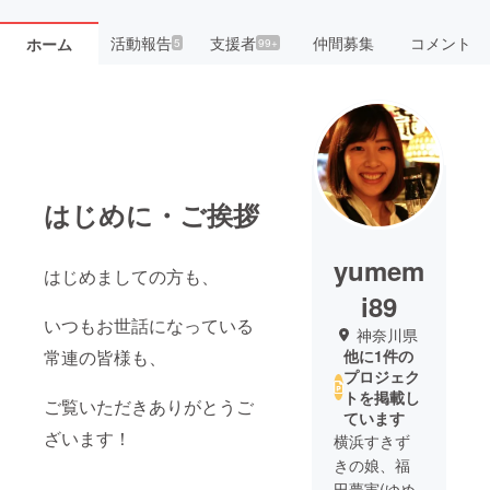
活動報告
支援者
仲間募集
コメント
ホーム
5
99+
はじめに・ご挨拶
yumem
はじめましての方も、
i89
いつもお世話になっている
神奈川県
常連の皆様も、
他に1件の
プロジェク
トを掲載し
ご覧いただきありがとうご
ています
ざいます！
横浜すきず
きの娘、福
田夢実(ゆめ