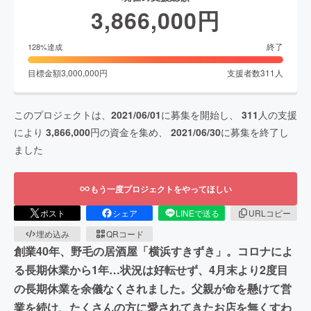
3,866,000
円
終了
128
%達成
目標金額
3,000,000
円
支援者数
311
人
このプロジェクトは、
2021/06/01
に募集を開始し、
311
人の支援
により
3,866,000
円の資金を集め、
2021/06/30
に募集を終了し
ました
もう一度プロジェクトをやってほしい
ポスト
シェア
LINEで送る
URLコピー
埋め込み
QRコード
創業40年、野毛の居酒屋「横浜すきずき」。コロナによ
る長期休業から1年…状況は好転せず、4月末より2度目
の長期休業を余儀なくされました。父親が命を懸けて営
業を続け、たくさんの方に愛されてきたお店を無くすわ