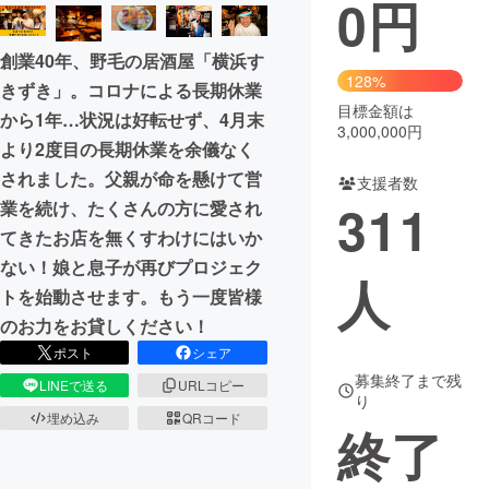
0
円
まちづくり・地域活性化
創業40年、野毛の居酒屋「横浜す
128%
きずき」。コロナによる長期休業
CAMPFIRE for Social Good
CAMPFIRE Creation
目標金額は
から1年…状況は好転せず、4月末
3,000,000円
CAMPFIREふるさと納税
machi-ya
コミュニティ
より2度目の長期休業を余儀なく
されました。父親が命を懸けて営
支援者数
311
業を続け、たくさんの方に愛され
てきたお店を無くすわけにはいか
ない！娘と息子が再びプロジェク
人
トを始動させます。もう一度皆様
のお力をお貸しください！
ポスト
シェア
募集終了まで残
LINEで送る
URLコピー
り
埋め込み
QRコード
終了