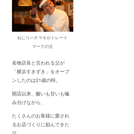
させて
方に
いただ
は、毎
きま
回角ハ
す。お
イボー
つりは
ル1杯
出ませ
サービ
んの
スいた
で、ご
しま
ねじりハチマキがトレード
了承く
す。こ
ださい
のサー
マークの父
ね！ ※
ビスは
焼酎ボ
お店が
トルに
続く限
名物店長と言われる父が
ついて
り有効
は、焼
です！
「横浜すきずき」をオープ
酎ボト
ルの引
ンしたのは21歳の時。
換券を
お送り
開店以来、酸いも甘いも嚙
しま
す。お
み分けながら、
店にて
交換さ
せてい
たくさんのお客様に愛され
ただき
ますの
るお店づくりに励んできた
で、交
換の
父。