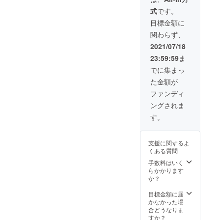
７０と
いくだ
※１度に
DMへお
なって
式
です。
なりま
さい。
男女合
問い合
しまっ
す。 ※
初回
わせて
わせの
目標金額に
た場合
ご希望
サービ
上限14
上、協
のご返
関わらず、
の内容
スとし
名まで
議済み
金を承
でお受
て、契
の入場
の方の
2021/07/18
る事は
けでき
約期間
となり
みご購
システ
23:59:59
ま
ないこ
は取り
ます。
入いた
ム上で
ともご
付けか
※混浴
だけま
でに集まっ
きませ
ざいま
ら５年
（水着
す。 内
んの
た金額が
す。 ※
となり
着用も
容に
で、代
取り付
ます。
含む）
よって
ファンディ
替案に
ける場
洗面台
はでき
は請求
させて
ングされま
所(席)は
鏡鏡サ
ませ
書や領
頂きま
こちら
イズW
ん。 ※
収証の
す。
す。
でラン
１２１
公序良
発行が
ダムに
９×H９
俗に反
可能で
決めさ
１４
する内
す。 ※
支援に関するよ
せて頂
で、広
容はお
事前
くある質問
きま
告ス
受け出
メール
す。 ※
ペース
来かね
手数料はいく
無しで
取り付
がW９
ます
らかかります
支援を
けは11
５０×H
【注
か？
行った
月中を
１１５
意】こ
場合
予定し
となり
ちらの
目標金額に届
や、購
ていま
ます。
リター
かなかった場
入後に
す。 ※
※ご希望
ンは事
合どうなりま
協議と
公序良
の内容
前協議
すか？
異なる