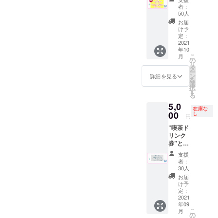
色移り
てぬぐ
ナ100円
担とな
十條湯
者：
するこ
い”と”
引き
りま
50人
ロゴの
とがあ
ドリン
券”を代
す。 ※
物にな
お届
りま
ク券１
用致し
食品に
け予
りま
す。
枚”と"
ます。
定：
なりま
す。 ※
使って
ポスト
2021
※ドリン
すので
有効期
いくう
年10
カー
ク券は
発送時
限2022
ちに落
こ
月
ド"を同
アル
の
にメー
年９月
ち着い
リ
封して
コール
タ
ルでご
末 ※送
て風合
ー
お送り
も可
ン
連絡さ
詳細を見る
料はプ
いが増
を
させて
（使用
選
せて頂
ロジェ
しま
択
頂きま
時に喫
す
きま
クト
す。 ※
る
す。 ※
茶での
す。
オー
郵送は
5,0
ドリン
酒類の
ナー負
在庫な
９月中
ク券は
00
販売が
し
担とな
円
頃を予
過去に
可能の
りま
定して
”喫茶ド
使用し
場合）
す。 て
おりま
リンク
てい
但し未
ぬぐい
す。
券”と”
た”サウ
成年の
につい
てぬぐ
ナ100円
方はソ
て デザ
支援
い”と”
引き
フトド
者：
インを
グラ
券”を代
リンク
30人
上堀内
ス”と"
用致し
のみの
お届
美術
ポスト
ます。
ご注文
け予
氏
カー
※ドリン
定：
に限り
https://t
ド"を同
2021
ク券は
ます。
witter.c
年09
封して
アル
※有効期
om/mid
こ
月
お送り
コール
の
限2022
uno_m