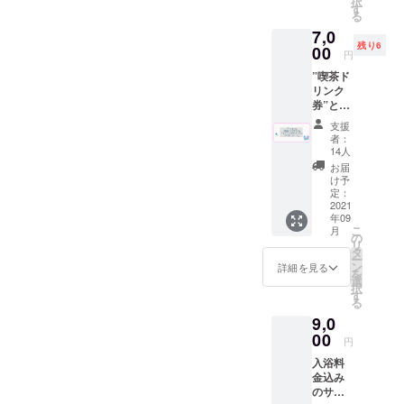
択
頂きま
ナ100円
す
ナー負
ぬ
ぬ
る
す。 ※
引き
担とな
https://
https://
7,0
ドリン
券”を代
りま
kamaw
kamaw
残り6
ク券は
00
用致し
す。
anu.jp
円
anu.jp
過去に
ます。
の
の
”喫茶ド
使用し
※ドリン
江澤氏
江澤氏
リンク
てい
ク券は
にご依
にご依
券”と”T
た”サウ
アル
頼させ
頼させ
シャ
ナ100円
コール
て頂き
支援
て頂き
ツ”と”
引き
も可
者：
まし
まし
グラ
券”を代
（使用
14人
た。 サ
た。 サ
ス”と"
用致し
時に喫
お届
イズ
イズ
ポスト
ます。
茶での
け予
約
約
カー
※ドリン
定：
酒類の
33cm×
33cm×
ド"を同
2021
ク券は
販売が
90cm
90cm
年09
封して
アル
可能の
綿１０
綿１０
こ
月
お送り
コール
の
場合）
０％ 日
０％ 日
リ
させて
も可
タ
但し未
本 ※手
本 ※手
ー
頂きま
（使用
ン
成年の
詳細を見る
染めの
染めの
を
す。 ※
時に喫
選
方はソ
ため色
ため色
択
ドリン
茶での
す
フトド
落ち、
落ち、
る
ク券は
酒類の
リンク
色移り
色移り
9,0
過去に
販売が
のみの
するこ
するこ
使用し
00
可能の
ご注文
円
とがあ
とがあ
てい
場合）
に限り
りま
りま
入浴料
た”サウ
但し未
ます。
す。
す。
金込み
ナ100円
成年の
※有効期
使って
使って
のサウ
引き
方はソ
限2022
いくう
いくう