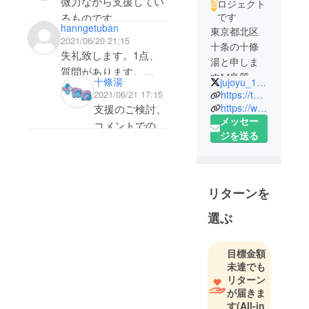
微力ながら支援してい
ロジェクト
です
るものです。
hanngetuban
東京都北区
目標達成おめでとうご
2021/06/20 21:15
十条の十條
ざいます。今更なが
失礼致します。1点、
湯と申しま
ら。喫茶店でのメ
質問があります。
す🦀良質な
十條湯
jujoyu_1010
ニューに十條でも盛ん
リターン品のTシャツ
地下水とサ
2021/06/21 17:15
https://twitter.com/jujoyu_1010?s=11
なカレーをメニューに
についてなのですが、
ウナが自慢❕
https://www.instagram.com/jujoyu_sento/
支援のご検討、
どうかと思いまして。
メッセー
サイズの選択などは可
喫茶とコイ
コメントでのお
十條湯へ入るきっかけ
ジを送る
ンランド
能でしょうか。
問い合わせ、誠
等の紐付けになれれば
リー併設❕挽
よろしくお願い致しま
にありがとうご
よろしいかと。また、
きたての豆
す。
ざいます。本文
ネクストステージの件
を使用した
上部でも補足で
リターンを
ドリップ
ですが、サウナもさる
説明させていた
コーヒーと
ことながら2階の休憩
選ぶ
だいてますが、
湯上りのク
エリアも視野に入れて
Tシャツを含む
リームソー
いただければ幸いで
目標金額
リターン品のう
ダがオスス
す。外気浴なみの風通
未達でも
ち、「喫茶グッ
メです
リターン
しのよい空間にすると
埼京線十条
ズ全部入セッ
が届きま
か。地元客を大事にし
駅から十条
す
(All-in
ト」(Tシャツ・