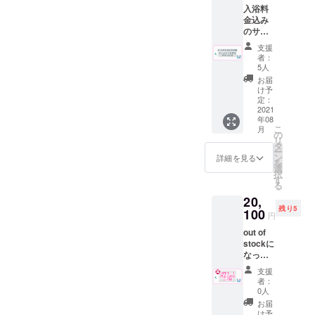
も可
を予定
ンをご
ち着い
入浴料
枚”と"
（使用
してお
依頼さ
て風合
金込み
ポスト
時に喫
りま
せて頂
いが増
のサウ
カー
茶での
す。 ※
きまし
しま
ナ値引
ド"と”
酒類の
送料は
た。 ク
支援
す。 グ
きの回
グラ
販売が
プロ
者：
ラウド
ラスに
数券30
ス”と”
可能の
5人
ジェク
ファン
ついて
枚（サ
てぬぐ
場合）
トオー
お届
ディン
喫茶深
ウナ料
い”と”T
但し未
け予
ナー負
グ終了
海の屋
金200円
シャ
定：
成年の
担とな
後の受
号をプ
→110
2021
ツ”と”
方はソ
りま
注生産
リント
年08
円）と
ステッ
フトド
す。
となり
こ
した
月
喫茶ド
カー”を
の
リンク
ますの
リ
ウォー
リンク
同封し
タ
のみの
で、郵
ー
ターグ
15杯分
てお送
ン
ご注文
詳細を見る
送は８
を
ラスで
の回数
りさせ
選
に限り
月中頃
択
す。 サ
券を同
て頂き
す
ます。
を予定
る
イズ
封して
ます。
※有効期
してお
円周
20,
お送り
※ドリン
限2022
りま
210mm
残り5
させて
100
ク券は
年９月
円
す。 グ
口径
頂きま
過去に
末 ※郵
ラスに
6.7×高
out of
す。 ※
使用し
送は９
ついて
さ８cm
stockに
ドリン
てい
月中頃
喫茶深
なって
ク券は
た”サウ
を予定
海の屋
いたこ
過去に
ナ100円
してお
支援
号をプ
ちらの
使用し
引き
りま
者：
リント
プラン
てい
券”を代
0人
す。 ※
した
を再追
た”サウ
用致し
入札件
お届
ウォー
加致し
ナ100円
ます。
け予