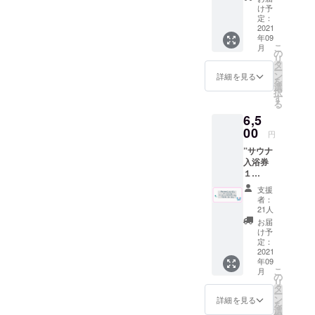
致しま
時に喫
に限り
け予
りま
した。
茶での
定：
ます。
す。 ※
リター
2021
酒類の
※有効期
有効期
年09
ン品の
販売が
限2022
限2022
こ
月
内容は
可能の
の
年９月
年９月
リ
同じで
場合）
タ
末 ※送
末 ※送
ー
す。 ”喫
但し未
ン
料はプ
詳細を見る
料はプ
を
茶ドリ
成年の
選
ロジェ
ロジェ
択
ンク
方はソ
す
クト
クト
る
券”と”
フトド
オー
オー
6,5
てぬぐ
リンク
ナー負
ナー負
い”と”
00
のみの
担とな
担とな
円
グラ
ご注文
りま
りま
”サウナ
ス”と"
に限り
す。 て
す。 て
入浴券
ポスト
ます。
ぬぐい
ぬぐい
１
カー
※有効期
につい
につい
枚”と”
ド"を同
限2022
て デザ
て デザ
支援
ドリン
封して
年８月
インを
者：
インを
ク券１
お送り
末 ※ク
21人
上堀内
上堀内
枚”とT
させて
ラファ
美術
お届
美術
シャ
頂きま
ン終了
け予
氏
氏
ツ"と"
す。 ※
定：
後順次
https://t
https://t
ポスト
2021
ドリン
発送予
witter.c
witter.c
年09
カー
ク券は
定。 ※
om/mid
om/mid
こ
月
ド"を同
過去に
の
送料は
uno_m
uno_m
リ
封して
使用し
タ
プロ
e?s=20
e?s=20
ー
お送り
てい
ン
ジェク
詳細を見る
制作を
制作を
を
させて
た”サウ
選
トオー
かまわ
かまわ