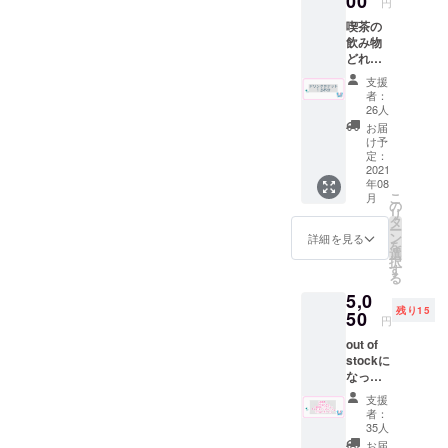
00
年９月
円
過去に
用致し
末 ※送
喫茶の
使用し
ます。
料はプ
飲み物
てい
※ドリン
ロジェ
どれで
た”サウ
ク券は
クト
も１３
ナ100円
アル
オー
支援
杯の回
引き
コール
者：
ナー負
数券を
券”を代
も可
26人
担とな
送らせ
用致し
（使用
お届
りま
て頂き
ます。
時に喫
け予
す。
ます。
※ドリン
定：
茶での
※ドリン
2021
ク券は
酒類の
年08
ク券は
アル
販売が
こ
月
過去に
コール
の
可能の
リ
使用し
も可
タ
場合）
ー
てい
（使用
ン
但し未
詳細を見る
を
た”サウ
時に喫
選
成年の
択
ナ100円
茶での
す
方はソ
る
引き
酒類の
フトド
5,0
券”を代
販売が
リンク
残り15
用して
50
可能の
のみの
円
頂きま
場合）
ご注文
out of
す。 ※
但し未
に限り
stockに
ドリン
成年の
ます。
なって
ク券は
方はソ
※ステッ
いたこ
アル
フトド
カーは
支援
ちらの
コール
リンク
十條湯
者：
プラン
も可
のみの
35人
ロゴの
を追加
（使用
ご注文
物にな
お届