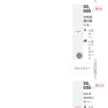
る
してお
時に喫
末 ※郵
してお
50,
送りさ
茶での
送は８
りま
残り9
せて頂
000
酒類の
月中頃
す。 ※
円
きま
販売が
を予定
送料は
女性浴
す。 ※
可能の
してお
プロ
場の鏡
ドリン
場合）
りま
ジェク
にお好
ク券は
但し未
す。 ※
トオー
きな広
過去に
成年の
送料は
ナー負
支援
告を入
使用し
方はソ
プロ
者：
担とな
れる権
てい
フトド
1人
ジェク
りま
利で
た”サウ
リンク
トオー
お届
す。 返
す。 企
ナ100円
のみの
け予
ナー負
礼品の
業、お
引き
定：
ご注文
担とな
詳細は
店、個
2021
券”を代
に限り
りま
各リ
年11
人の活
用致し
ます。
す。
ターン
こ
月
動
ます。
の
※先着順
でご確
リ
（YouT
※ドリン
タ
で2021
認下さ
ー
ubeや
ク券は
ン
年8月〜
詳細を見る
い。
を
SNS）
アル
選
10月末
択
の宣伝
コール
す
までの
る
にお使
も可
木曜日
50,
いくだ
（使用
か土曜
残り10
さい。
050
時に喫
日のい
円
初回
茶での
ずれか
out of
サービ
酒類の
になり
stockに
スとし
販売が
ます。
なって
て、契
可能の
※１度に
いたこ
約期間
場合）
男女合
支援