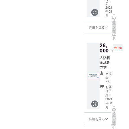
数が多
ターグ
まし
引き
定：
※ドリン
い場
ラスで
た！リ
2021
券”を代
ク券は
合、追
す。 サ
年08
ターン
用致し
アル
加生産
イズ
こ
月
品の内
ます。
の
コール
になる
円周
リ
容は同
※ドリン
タ
も可
ので
210mm
ー
じで
ク券は
ン
（使用
詳細を見る
１ヶ月
口径
を
す。 開
アル
選
時に喫
ほど遅
6.7×高
択
店前の
コール
す
茶での
れる場
さ８cm
る
13時〜
も可
酒類の
合もご
28,
15時で
（使用
販売が
ざいま
残り3
貸切で
000
時に喫
可能の
す。 ※
円
サウナ
茶での
場合）
送料は
入浴料
付きの
酒類の
但し未
プロ
金込み
入浴が
販売が
成年の
ジェク
のサウ
できま
可能の
方はソ
トオー
ナ値引
す。 お
場合）
フトド
ナー負
支援
きの回
好きな
但し未
リンク
者：
担とな
数券50
喫茶ド
成年の
7人
のみの
りま
枚（サ
リンク
方はソ
ご注文
お届
す。
ウナ料
一人１
フトド
け予
に限り
金200円
杯付き
定：
リンク
ます。
→90
2021
となり
のみの
※有効期
年08
円）喫
ます。
ご注文
限2022
こ
月
茶ドリ
※ドリン
の
に限り
年９月
リ
ンク20
クはア
タ
ます。
末 ※郵
ー
杯分の
ルコー
ン
※有効期
詳細を見る
送は９
を
回数券
ルも可
選
限2022
月中頃
択
を同封
（使用
す
年８月
を予定