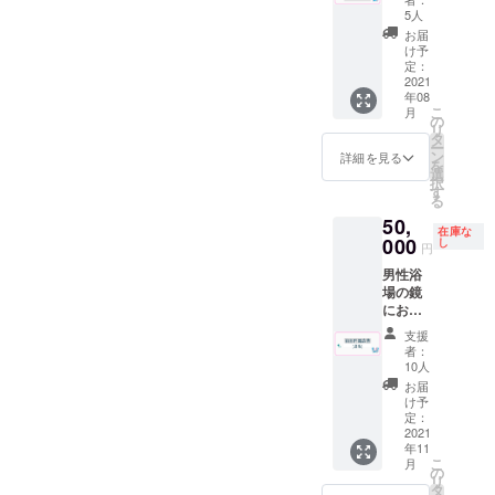
です。
口径
プラン
販売が
湯２件
5人
※公序良
6.7×高
を追加
可能の
はしご
俗に反
お届
さ８cm
致しま
場合）
するよ
け予
する彫
した！
但し未
定：
うな内
刻内容
リター
2021
成年の
容で
や第三
年08
ン品の
方はソ
す。 ※
者のお
こ
月
内容は
フトド
の
東京近
名前は
リ
同じで
リンク
タ
郊で行
お受け
ー
す。 開
のみの
ン
きたい
詳細を見る
出来か
を
店前の
ご注文
選
銭湯の
ねま
択
13時〜
に限り
す
リクエ
す。
る
15時で
ます。
ストが
50,
貸切で
※先着順
あれば
在庫な
サウナ
000
で2021
し
そちら
円
付きの
年8月〜
に伺い
男性浴
入浴が
10月末
ます。
場の鏡
できま
までの
【注
にお好
す。 お
木曜日
意】こ
きな広
好きな
か土曜
ちらの
支援
告を入
喫茶ド
日のい
リター
者：
れる権
リンク
ずれか
10人
ンは事
利で
一人１
になり
前協議
お届
す。 企
杯付き
ます。
け予
が必要
業、お
となり
定：
※１度に
になり
店、個
2021
ます。
男女合
ます。
年11
人の活
※ドリン
わせて
CAMPF
こ
月
動
クはア
の
上限14
IRE内の
リ
（YouT
ルコー
タ
名まで
DMへお