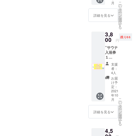
ナ100円
こ
月
す。
内容は
の
引き
リ
同じで
タ
券”を代
ー
す。 ”サ
ン
用致し
詳細を見る
を
ウナ入
選
ます。
択
浴券１
す
※ドリン
る
枚”と”
ク券は
3,8
てぬぐ
アル
残り66
い”と”
00
コール
円
ドリン
も可
”サウナ
ク券１
（使用
入浴券
枚”と"
時に喫
１
ポスト
茶での
枚”と”
カー
酒類の
支援
てぬぐ
ド"を同
販売が
者：
い”と”
封して
4人
可能の
ドリン
お送り
場合）
お届
ク券１
させて
け予
但し未
枚”と"
頂きま
定：
成年の
ポスト
2021
す。 ※
方はソ
年10
カー
ドリン
フトド
こ
月
ド"を同
ク券は
の
リンク
リ
封して
過去に
タ
のみの
ー
お送り
使用し
ン
詳細を見る
ご注文
を
させて
てい
選
に限り
択
頂きま
た”サウ
す
ます。
る
す。 ※
ナ100円
※有効期
4,5
ドリン
引き
限2022
ク券は
券”を代