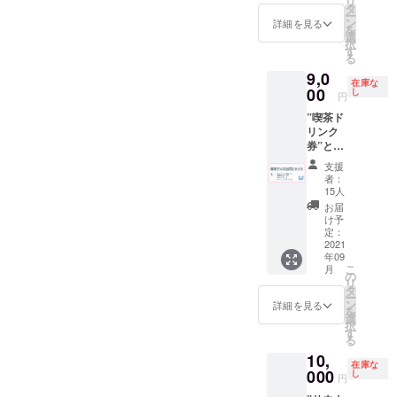
リ
させて
も可
タ
年９月
e?s=20
ー
頂きま
（使用
ン
末 ※郵
詳細を見る
制作を
を
す。 ※
時に喫
選
送は９
かまわ
択
ドリン
茶での
す
月中頃
ぬ
る
ク券は
酒類の
を予定
https://
9,0
過去に
販売が
してお
kamaw
在庫な
使用し
00
可能の
し
りま
円
anu.jp
てい
場合）
す。 ※
の
”喫茶ド
た”サウ
但し未
送料は
江澤氏
リンク
ナ100円
成年の
プロ
にご依
券”と”T
引き
方はソ
ジェク
頼させ
シャ
券”を代
フトド
トオー
支援
て頂き
ツ”と”
用致し
リンク
ナー負
者：
まし
てぬぐ
ます。
のみの
15人
担とな
た。 サ
い”と”
※ドリン
ご注文
りま
お届
イズ
グラ
ク券は
に限り
け予
す。 グ
約
ス”と"
アル
定：
ます。
ラスに
33cm×
ポスト
2021
コール
※有効期
ついて
90cm
年09
カー
も可
限2022
喫茶深
綿１０
こ
月
ド"を同
（使用
の
年９月
海の屋
０％ 日
リ
封して
時に喫
タ
末 ※送
号をプ
本 ※手
ー
お送り
茶での
ン
料はプ
詳細を見る
リント
染めの
を
させて
酒類の
選
ロジェ
した
ため色
択
頂きま
販売が
す
クト
ウォー
落ち、
る
す。 返
可能の
オー
ターグ
色移り
10,
礼品の
場合）
ナー負
ラスで
在庫な
するこ
詳細は
000
但し未
し
担とな
す。 サ
円
とがあ
各リ
成年の
りま
イズ
りま