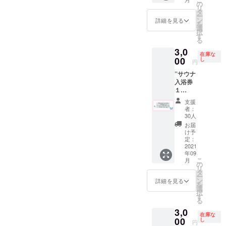
初回
影、イ
取り付
の
ます。
リ
サービ
ベント
ける場
タ
CAMPF
ー
スとし
企画、
所(席)は
ン
詳細を見る
IRE内の
を
て、契
好きな
こちら
選
DMへお
択
約期間
ことを
でラン
す
問い合
る
は取り
やりま
ダムに
わせの
3,0
付けか
しょ
決めさ
上、協
在庫な
ら１年
う！ ※
00
せて頂
し
議済み
円
間のと
難しい
きま
の方の
”サウナ
ころ２
ことで
す。 ※
みご購
入浴券
年間と
もなる
取り付
入いた
１
なりま
べく実
けは11
だけま
枚”と”
す。 鏡
現でき
月中を
す。 内
支援
てぬぐ
サイズ
るよう
予定し
者：
容に
い”と”
W４５
に協力
ていま
30人
よって
ドリン
５×H３
させて
す。 ※
お届
は請求
ク券１
３５
頂きま
公序良
け予
書や領
枚”と"
で、広
す ※有
定：
俗に反
収証の
ポスト
2021
告ス
効期
する広
発行が
年09
カー
ペース
限
告内容
可能で
こ
月
ド"を同
がW３
2022年
の
や第三
す。 ※
リ
封して
７０×H
8月末 ※
タ
者のお
事前
ー
お送り
７０と
定休日
ン
名前は
詳細を見る
メール
を
させて
なりま
（金
選
お受け
無しで
択
頂きま
す。 ※
曜）に
す
出来か
支援を
る
す。 ※
ご希望
行って
ねま
行った
3,0
ドリン
の内容
頂きま
す。
場合
在庫な
ク券は
00
でお受
す。
し
円
や、購