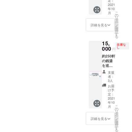
入れる
てい
定：
成年の
上堀内
33cm×
権利。
2021
た”サウ
方はソ
美術氏
90cm
年10
紛失や
ナ100円
フトド
https://t
綿１０
こ
月
壊れが
引き
の
リンク
witter.c
０％ 日
リ
ない限
券”を代
タ
のみの
om/mid
本 ※手
ー
り残り
用致し
ン
ご注文
詳細を見る
uno_m
染めの
を
続けま
ます。
選
に限り
e?s=20
ため色
択
す。 必
※ドリン
す
ます。
制作を
落ち、
る
ず備考
ク券は
※有効期
かまわ
色移り
15,
欄にて
アル
限2022
ぬ
するこ
在庫な
ご希望
000
コール
し
年９月
https://
円
とがあ
の名
も可
末 ※郵
kamaw
りま
約250軒
前、一
（使用
送は９
anu.jp
す。
の銭湯
言をご
時に喫
月中頃
の江
使って
を巡っ
記入下
茶での
を予定
澤氏に
いくう
ている
さい。
酒類の
してお
ご依頼
支援
ちに落
現役の
※購入後
販売が
りま
者：
させて
ち着い
番頭が
に彫刻
可能の
3人
す。 ※
頂きま
て風合
おすす
不可の
場合）
入札件
お届
した。
いが増
めの銭
内容と
但し未
け予
数が多
サイ
しま
湯にい
判断す
定：
成年の
い場
ズ 約
す。 ※
くプラ
2021
ること
方はソ
合、追
33cm×
郵送は
年10
ンで
になっ
フトド
加生産
90cm
９月中
こ
月
す。(お
てし
の
リンク
になる
綿１０
頃を予
リ
風呂代
まった
タ
のみの
ので
０％ 日
定して
ー
は店長
場合の
ン
ご注文
詳細を見る
１ヶ月
本 ※手
おりま
を
の奢り
ご返金
選
に限り
ほど遅
染めの
す。
択
です) 銭
を承る
す
ます。
れる場
ため色
る
湯愛好