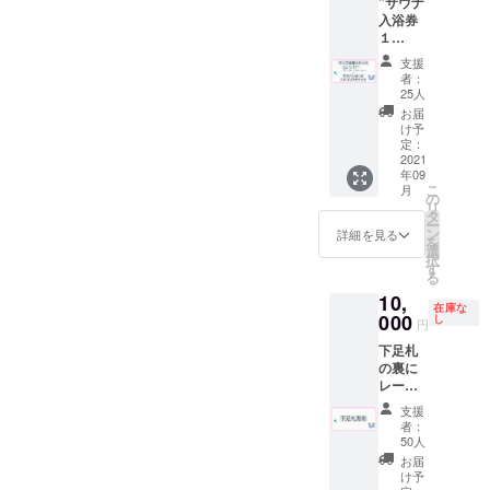
”サウナ
ターン
方はソ
す。 て
円周
す。
入浴券
でご確
フトド
ぬぐい
210mm
使って
１
認下さ
リンク
につい
口径
いくう
枚”と”
い。 ※
のみの
て デザ
6.7×高
支援
ちに落
喫茶ド
ドリン
ご注文
インを
者：
さ８cm
ち着い
リンク
ク券は
に限り
25人
上堀内
て風合
券１
過去に
ます。
美術
お届
いが増
枚”と"
使用し
※有効期
け予
氏
しま
ポスト
てい
定：
限2022
https://t
す。 ※
カー
2021
た”サウ
年９月
witter.c
郵送は
年09
ド"と”
ナ100円
末 ※郵
om/mid
こ
９月中
月
グラ
引き
の
送は9月
uno_m
リ
頃を予
ス”と”
券”を代
タ
中頃を
e?s=20
ー
定して
てぬぐ
用致し
ン
予定し
詳細を見る
制作を
を
おりま
い”と”T
ます。
選
ており
かまわ
択
す。 閉
シャ
※ドリン
す
ます。
ぬ
る
じる
ツ”と”
ク券は
※送料は
https://
10,
ステッ
アル
プロ
kamaw
在庫な
カー”を
000
コール
し
ジェク
anu.jp
円
同封し
も可
トオー
の
下足札
てお送
（使用
ナー負
江澤氏
の裏に
りさせ
時に喫
担とな
にご依
レー
て頂き
茶での
りま
頼させ
ザー彫
ます。
酒類の
す。 て
て頂き
支援
刻でお
※ドリン
販売が
ぬぐい
者：
まし
好きな
ク券は
可能の
50人
につい
た。 サ
名前や
過去に
場合）
て デザ
お届
イズ
一言を
使用し
但し未
け予
インを
約