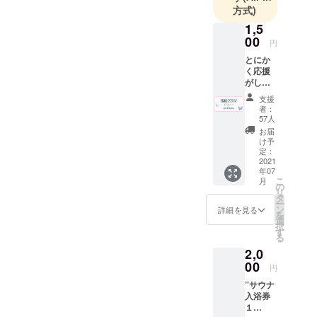
つつ、遠方からも足を
方式)
銀座商店街
手ぬぐい・喫茶
運ぶ魅力ある銭湯にな
アーケード
1,5
ロゴグラス・ポ
00
れる事を楽しみにして
を入ってす
円
ストカード・1
おります。長文で失礼
ぐ、新宿か
とにか
ドリンクチケッ
く応援
ら3駅(10分)
します。
ト)のみ、サイ
がした
とアクセス
い！！
ズ選択可能なオ
支援
も良好で
という
者：
プションがつい
方向け
す！
57人
のプラ
お届
ていない状態に
ンで
け予
なっておりま
す。リ
定：
ターン
2021
す。既にご注文
年07
にかか
こ
月
いただいている
るコス
の
リ
トが低
タ
お客様には個別
ー
いた
ン
詳細を見る
を
でご連絡致しま
め、ご
選
択
支援額
す
すので、そちら
る
の多く
2,0
にてサイズをお
を改装
の資金
00
円
伝えくださいま
にする
”サウナ
せ。これからご
ことが
入浴券
可能で
注文の方には、
１
す。 ・