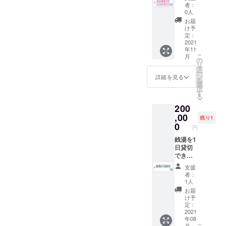
ちらの
は取り
但し未
わせて
者：
プラン
付けか
成年の
0人
上限14
を追加
ら１年
方はソ
名まで
お届
致しま
間のと
フトド
け予
の入場
した。
ころ２
定：
リンク
となり
リター
2021
年間と
のみの
ます。
年11
ン品の
なりま
ご注文
※混浴
こ
月
内容は
す。 鏡
の
に限り
（水着
リ
同じで
サイズ
タ
ます。
着用も
ー
す。 男
W４５
ン
※有効期
詳細を見る
含む）
を
性浴場
５×H３
選
限2022
はでき
択
の鏡に
３５
す
年８月
ませ
る
お好き
で、広
末 ※郵
ん。 ※
200
な広告
告ス
送は８
公序良
を入れ
,00
ペース
月中頃
俗に反
残り1
る権利
がW３
0
を予定
する内
円
です。
７０×H
してお
容はお
企業、
銭湯を1
７０と
りま
受け出
お店、
日貸切
なりま
す。 ※
来かね
個人の
できる
す。 ※
送料は
ます
活動
権利で
ご希望
プロ
【注
支援
（YouT
す。 一
の内容
ジェク
意】こ
者：
ubeや
人でお
でお受
トオー
1人
ちらの
SNS）
風呂に
けでき
ナー負
リター
お届
の宣伝
１日入
ないこ
担とな
け予
ンは事
にお使
るも良
ともご
定：
りま
前協議
いくだ
し、動
2021
ざいま
す。
が必要
年08
さい。
画撮
す。 ※
になり
こ
月