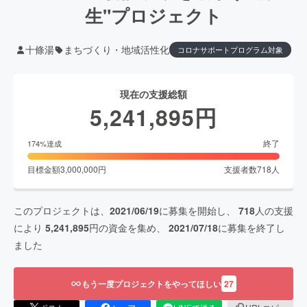
生"プロジェクト
十條湯
まちづくり・地域活性化
コロナサポートプログラム対象
現在の支援総額
5,241,895
円
終了
174
%達成
目標金額
3,000,000
円
支援者数
718
人
このプロジェクトは、
2021/06/19
に募集を開始し、
718
人の支援
により
5,241,895
円の資金を集め、
2021/07/18
に募集を終了し
ました
もう一度プロジェクトをやってほしい
27