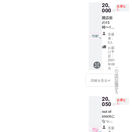
事はシ
※有効期
合もご
落ち、
20,
家とし
ステム
限2022
ざいま
色移り
在庫な
ての銭
000
上でき
し
年９月
す。 ※
円
するこ
湯の見
ませ
末 ※郵
送料は
とがあ
開店前
え方、
ん。そ
送は９
プロ
りま
の13
銭湯や
の際は
月中頃
ジェク
す。
時〜15
る側と
別の内
を予定
トオー
使って
時で貸
しての
容のも
してお
ナー負
支援
いくう
切でサ
物件の
のを彫
りま
者：
担とな
ちに落
ウナ付
見え方
刻させ
5人
す。 ※
りま
ち着い
きの入
を兼ね
て頂く
送料は
お届
す。
て風合
浴がで
備えた
為、
け予
プロ
いが増
きま
店長と
定：
CAMPF
ジェク
しま
す。 お
2021
銭湯に
IRE内の
トオー
す。 グ
年08
好きな
行きま
DMにて
ナー負
ラスに
こ
月
喫茶ド
しょ
の
やりと
担とな
ついて
リ
リンク
う！ 十
タ
りさせ
りま
喫茶深
ー
一人１
條湯店
ン
ていた
詳細を見る
す。 返
海の屋
を
杯付き
長SNS
選
だきま
礼品の
号をプ
択
となり
アカウ
す
す。 ※
詳細は
リント
る
ます。
ント
下駄箱
各リ
した
20,
※ドリン
https://
の番号
ターン
在庫な
ウォー
クはア
050
mobile.t
し
指定は
でご確
円
ターグ
ルコー
witter.c
出来ま
認下さ
ラスで
out of
ルも可
om/8mi
せん。
い。
す。 サ
stockに
（使用
nato7
※10月中
イズ
なって
時に喫
※16時〜
での制
円周
いたこ
茶での
22時の
作予定
支援
210mm
ちらの
酒類の
間に銭
者：