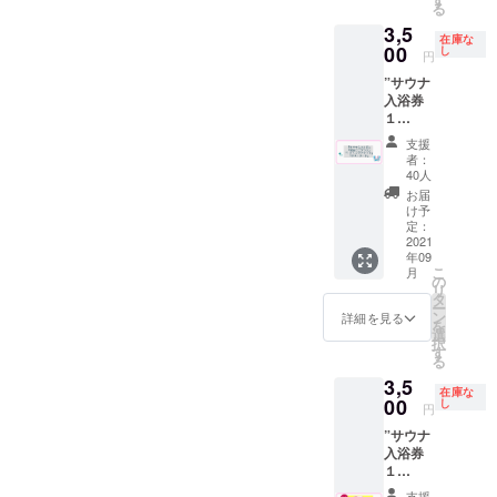
https://t
喫茶ド
る
で人気
ナ100円
witter.c
リンク
3,5
の女将
引き
om/mid
の代金
在庫な
さんシ
00
券”を代
し
uno_m
円
として
リーズ
用致し
e?s=20
代えさ
”サウナ
から焼
ます。
制作を
せて頂
入浴券
き菓子
※ドリン
かまわ
きま
１
のセッ
ク券は
ぬ
す。
枚”と”
トとポ
アル
https://
支援
グラ
スト
コール
者：
kamaw
ス”と”
カード
も可
40人
anu.jp
喫茶ド
に直筆
（使用
お届
の
リンク
のメッ
時に喫
け予
江澤氏
券１
セージ
定：
茶での
にご依
枚”と"
2021
を同封
酒類の
頼させ
年09
ポスト
して郵
販売が
て頂き
こ
月
カー
送致し
の
可能の
まし
リ
ド"を同
ます。
タ
場合）
た。 サ
ー
封して
※郵送は
ン
但し未
詳細を見る
イズ
を
お送り
８月中
選
成年の
約
択
させて
頃を予
す
方はソ
33cm×
る
頂きま
定して
フトド
90cm
3,5
す。 ※
おりま
リンク
綿１０
在庫な
ドリン
00
す。 ※
し
のみの
円
０％ 日
ク券は
送料は
ご注文
本 ※手
”サウナ
過去に
プロ
に限り
染めの
入浴券
使用し
ジェク
ます。
ため色
１
てい
トオー
※ステッ
落ち、
枚”と”
た”サウ
ナー負
カーは
支援