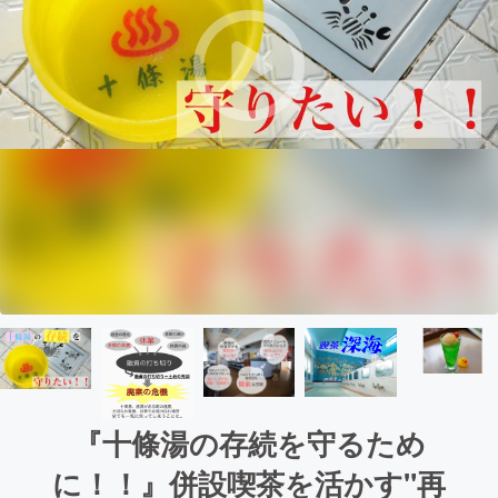
『十條湯の存続を守るため
に！！』併設喫茶を活かす"再