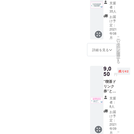
ナ値引
券”を代
フトド
年９月
支援
ちに落
ちに落
きの回
用致し
リンク
末 ※郵
者：
ち着い
ち着い
数券
ます。
のみの
35人
送は9月
て風合
て風合
（サウ
※ドリン
ご注文
中頃を
お届
いが増
いが増
ナ料金
ク券は
に限り
け予
予定し
しま
しま
200円
アル
定：
ます。
ており
す。 ※
す。 ※
→130
2021
コール
Tシャツ
ます。
郵送は
郵送は
年08
円）喫
も可
につい
※送料は
９月中
こ
９月中
月
茶ドリ
（使用
の
て アー
プロ
頃を予
リ
頃を予
ンク５
時に喫
タ
トディ
ジェク
定して
ー
定して
杯分の
茶での
ン
レク
詳細を見る
トオー
おりま
を
おりま
回数券
酒類の
選
ターの
ナー負
す。
択
す。
を同封
販売が
す
小磯竜
担とな
る
してお
可能の
也氏
りま
9,0
送りさ
場合）
http://lit
す。 て
残り42
せて頂
50
但し未
tlebeac
ぬぐい
円
きま
成年の
h.net/
につい
”喫茶ド
す。 ※
方はソ
に喫茶
て デザ
リンク
ドリン
フトド
深海のT
インを
券”と”T
ク券は
リンク
シャツ
上堀内
シャ
過去に
のみの
デザイ
美術氏
支援
ツ”と”
使用し
ご注文
ンをご
者：
https://t
てぬぐ
てい
に限り
8人
依頼さ
witter.c
い”と”
た”サウ
ます。
せて頂
お届
om/mid
グラ
ナ100円
※有効期
け予
きまし
uno_m
ス”と"
引き
定：
限2022
た。 ク
e?s=20
ポスト
2021
券”を代
年９月
ラウド
制作を
年09
カー
用致し
末 ※郵
ファン
かまわ
こ
月