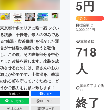
5
円
まちづくり・地域活性化
174%
CAMPFIRE for Social Good
CAMPFIRE Creation
目標金額は
東京都十条エリアに唯一残ってい
3,000,000円
CAMPFIREふるさと納税
machi-ya
コミュニティ
る銭湯、十條湯。最大の強みであ
る"銭湯・喫茶併設"を活かした運
支援者数
718
営が十條湯の存続を救うと確信
し、この度、その喫茶部分を中心
とした改装を致します。改装を成
人
功させるためには、皆さんのお力
添えが必要です。十條湯を、銭湯
のある町を守っていくために、ど
募集終了まで残
うかご協力をお願い致します！
り
ポスト
シェア
終了
LINEで送る
URLコピー
埋め込み
QRコード