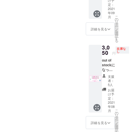
ジェク
に限り
け予
お受け
す。 ※
した。
トオー
定：
ます。
出来か
事前
リター
2021
ナー負
※ステッ
ねます
メール
年09
ン品の
担とな
カーは
無しで
こ
月
内容は
りま
の
十條湯
支援を
リ
同じで
す。 ※
タ
ロゴの
行った
ー
す。 ”サ
食品に
ン
物にな
詳細を見る
場合
を
ウナ入
なりま
選
りま
や、購
択
浴券１
すので
す
す。 ※
入後に
る
枚”と”
発送時
有効期
協議と
3,0
てぬぐ
にメー
限2022
異なる
在庫な
い”と”
50
ルでご
し
年９月
内容に
円
ドリン
連絡さ
末 ※送
なって
out of
ク券１
せて頂
料はプ
しまっ
stockに
枚”と"
きま
ロジェ
た場合
なって
ポスト
す。
クト
のご返
いたこ
カー
オー
金を承
支援
ちらの
ド"を同
ナー負
者：
る事は
プラン
封して
5人
担とな
システ
を追加
お送り
りま
お届
ム上で
致しま
させて
け予
す。 て
きませ
した。
頂きま
定：
ぬぐい
んの
リター
2021
す。 ※
につい
で、そ
年08
ン品の
ドリン
て デザ
の際に
こ
月
内容は
ク券は
の
インを
は相当
リ
同じで
過去に
タ
上堀内
分の入
ー
す。 喫
使用し
ン
詳細を見る
美術
浴、サ
を
茶メ
てい
選
氏
ウナ、
択
ニュー
た”サウ
す