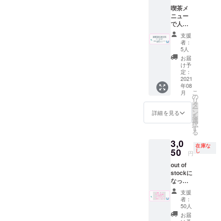
過去に
けでき
【注
入後に
喫茶メ
使用し
ないこ
意】こ
協議と
ニュー
てい
ともご
ちらの
異なる
で人気
た”サウ
ざいま
リター
内容に
の女将
ナ100円
す。 ※
ンは事
支援
なって
さんシ
引き
取り付
前協議
者：
しまっ
リーズ
券”を代
ける場
が必要
5人
た場合
から焼
用致し
所(席)は
になり
お届
のご返
き菓子
ます。
こちら
ます。
け予
金を承
のセッ
※ドリン
定：
でラン
CAMPF
る事は
トとポ
2021
ク券は
ダムに
IRE内の
システ
年08
スト
アル
決めさ
DMへお
ム上で
こ
月
カード
コール
の
せて頂
問い合
きませ
リ
に直筆
も可
タ
きま
わせの
んの
ー
のメッ
（使用
ン
す。 ※
上、協
詳細を見る
で、そ
を
セージ
時に喫
選
取り付
議済み
の際に
択
を同封
茶での
す
けは11
の方の
は相当
る
して郵
酒類の
月中を
みご購
分の入
3,0
送致し
販売が
予定し
入いた
在庫な
浴、サ
ます。
50
可能の
し
ていま
だけま
円
ウナ、
※郵送は
場合）
す。 ※
す。 内
喫茶ド
out of
８月中
但し未
公序良
容に
リンク
stockに
頃を予
成年の
俗に反
よって
の代金
なって
定して
方はソ
する広
は請求
として
いたこ
おりま
フトド
告内容
書や領
支援
代えさ
ちらの
す。 ※
リンク
や第三
収証の
者：
せて頂
プラン
送料は
のみの
50人
者のお
発行が
きま
を追加
プロ
ご注文
名前は
可能で
お届
す。
致しま