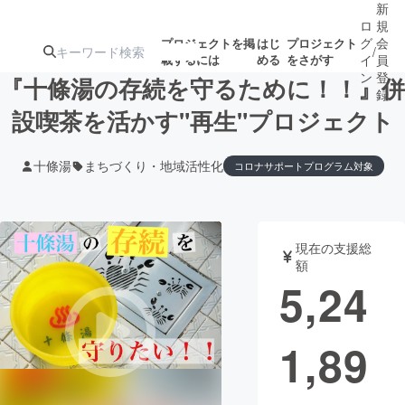
新
ロ
規
グ
会
プロジェクトを掲
はじ
プロジェクト
/
載するには
める
をさがす
イ
員
ン
登
『十條湯の存続を守るために！！』併
録
設喫茶を活かす"再生"プロジェクト
人気のプロ
注目のリ
注目の新着プロ
募集終了が近いプ
もうすぐ公開
十條湯
まちづくり・地域活性化
コロナサポートプログラム対象
ジェクト
ターン
ジェクト
ロジェクト
されます
アート・写真
音楽
現在の支援総
額
5,24
テクノロジー・ガジェット
ゲーム・サ
映像・映画
書籍・雑誌
1,89
ビジネス・起業
チャレンジ