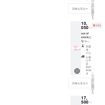
ド"を同
ます。
の
送は9月
ディン
ぬ
リ
封して
※ドリン
タ
中頃を
グ終了
https://
ー
お送り
ク券は
ン
予定し
詳細を見る
後の受
kamaw
を
させて
アル
選
ており
注生産
anu.jp
択
頂きま
コール
す
ます。
となり
の江
る
す。 返
も可
※送料は
ますの
澤氏に
10,
礼品の
（使用
プロ
で、郵
ご依頼
残り33
詳細は
050
時に喫
ジェク
送は９
円
させて
各リ
茶での
トオー
月中頃
頂きま
out of
ターン
酒類の
ナー負
を予定
した。
stockに
でご確
販売が
担とな
してお
サイ
なって
認下さ
可能の
りま
りま
ズ 約
いたこ
い。 ※
場合）
す。 T
す。
支援
33cm×
ちらの
ドリン
但し未
シャツ
者：
90cm
プラン
ク券は
成年の
17人
につい
綿１０
を追加
過去に
方はソ
て アー
お届
０％ 日
致しま
使用し
フトド
け予
トディ
本 ※手
した。
てい
定：
リンク
レク
染めの
リター
2021
た”サウ
のみの
ターの
ため色
年09
ン品の
ナ100円
ご注文
小磯竜
落ち、
こ
月
内容は
引き
の
に限り
也氏
色移り
リ
同じで
券”を代
タ
ます。
http://lit
するこ
ー
す。 ”サ
用致し
ン
※有効期
詳細を見る
tlebeac
とがあ
を
ウナ入
ます。
選
限2022
h.net/
りま
択
浴券１
※ドリン
す
年８月
に喫茶
す。
る
枚”と”
ク券は
末 ※郵
深海のt
使って
17,
喫茶ド
アル
送は８
シャツ
いくう
リンク
500
コール
月中頃
デザイ
円
ちに落
券１