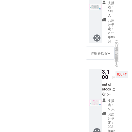
枚”と”
任意の備考欄を
お礼
支援
喫茶ド
メール
者：
設けております
リンク
・リ
143
券１
ので、そちらに
ニュー
人
枚”と"
アル
お届
サイズをご記入
ポスト
オープ
け予
カー
定：
いただいた上で
ンまで
2021
ド"と”
の進捗
ご支援ください
年08
ステッ
報告
こ
月
カー”を
の
ますよう、お願
メール
リ
同封し
タ
(週に
ー
い致します。私
てお送
ン
1〜2回
詳細を見る
を
りさせ
選
たちの不手際に
程) をお
択
て頂き
す
届け致
る
より、ご迷惑を
ます。
しま
3,1
※ステッ
おかけしました
す。 ※
残り47
00
カーは
支援金
円
こと、深くお詫
十條湯
額の増
out of
ロゴの
び申し上げま
額をご
stockに
物にな
自身で
す。また何かご
なって
りま
してい
いたこ
す。 ※
不明な点がござ
ただけ
支援
ちらの
ドリン
ます。
者：
いましたらお問
プラン
ク券は
53人
を追加
過去に
い合わせくださ
お届
致しま
使用し
け予
いませ。宜しく
した。
定：
てい
リター
2021
た”サウ
お願い致しま
年09
ン品の