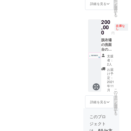
ー
ubeや
ルも可
ン
の入場
詳細を見る
問い合
を
SNS）
（使用
選
となり
わせの
択
の宣伝
時に喫
す
ます。
上、協
る
にお使
茶での
※混浴
議済み
200
いくだ
酒類の
（水着
の方の
さい。
,00
販売が
在庫な
着用も
みご購
し
初回
可能の
0
含む）
入いた
円
サービ
場合）
はでき
だけま
スとし
脱衣場
但し未
ませ
す。 内
て、契
の洗面
成年の
ん。 ※
容に
約期間
台の大
方はソ
公序良
よって
は取り
きな鏡
フトド
俗に反
は請求
支援
付けか
（１
リンク
する内
書や領
者：
ら１年
枚）に
のみの
容はお
2人
収証の
間のと
お好き
ご注文
受け出
発行が
お届
ころ２
な広告
に限り
来かね
け予
可能で
年間と
を入れ
ます。
定：
ます
す。 ※
なりま
る権利
2021
※先着順
【注
事前
年11
す。 鏡
です。
で2021
意】こ
メール
こ
月
サイズ
企業、
年8月〜
の
ちらの
無しで
リ
W４５
お店、
10月末
タ
リター
支援を
ー
５×H３
個人の
までの
ン
ンは事
詳細を見る
行った
を
３５
活動
木曜日
選
前協議
場合
択
で、広
（YouT
か土曜
す
が必要
や、購
る
告ス
ubeや
日のい
になり
このプロ
入後に
ペース
SNS）
ずれか
ます。
協議と
ジェクト
がW３
の宣伝
になり
CAMPF
異なる
７０×H
にお使
ます。
IRE内の
は、
All-In方
内容に