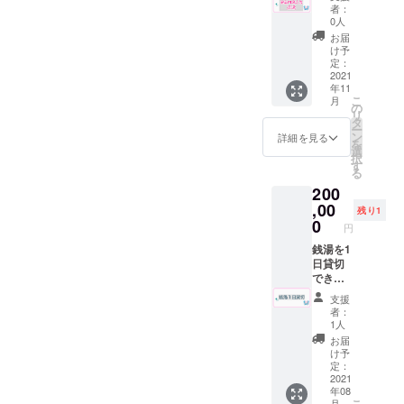
ちらの
は取り
但し未
わせて
者：
プラン
付けか
成年の
0人
上限14
を追加
ら１年
方はソ
名まで
お届
致しま
間のと
フトド
け予
の入場
した。
ころ２
定：
リンク
となり
リター
2021
年間と
のみの
ます。
年11
ン品の
なりま
ご注文
※混浴
こ
月
内容は
す。 鏡
の
に限り
（水着
リ
同じで
サイズ
タ
ます。
着用も
ー
す。 男
W４５
ン
※有効期
詳細を見る
含む）
を
性浴場
５×H３
選
限2022
はでき
択
の鏡に
３５
す
年８月
ませ
る
お好き
で、広
末 ※郵
ん。 ※
200
な広告
告ス
送は８
公序良
を入れ
,00
ペース
月中頃
俗に反
残り1
る権利
がW３
0
を予定
する内
円
です。
７０×H
してお
容はお
企業、
銭湯を1
７０と
りま
受け出
お店、
日貸切
なりま
す。 ※
来かね
個人の
できる
す。 ※
送料は
ます
活動
権利で
ご希望
プロ
【注
支援
（YouT
す。 一
の内容
ジェク
意】こ
者：
ubeや
人でお
でお受
トオー
1人
ちらの
SNS）
風呂に
けでき
ナー負
リター
お届
の宣伝
１日入
ないこ
担とな
け予
ンは事
にお使
るも良
ともご
定：
りま
前協議
いくだ
し、動
2021
ざいま
す。
が必要
年08
さい。
画撮
す。 ※
になり
こ
月