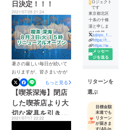
ロジェクト
日決定！！！
です
2021/07/28 21:24
東京都北区
十条の十條
湯と申しま
す🦀良質な
jujoyu_1010
地下水とサ
https://twitter.com/jujoyu_1010?s=11
ウナが自慢❕
https://www.instagram.com/jujoyu_sento/
メッセー
喫茶とコイ
ジを送る
ンランド
暑さの厳しい毎日が続いて
リー併設❕挽
きたての豆
おりますが、皆さまいかが
を使用した
お過ごしでしょうか？お陰
リターンを
もっと見る
ドリップ
様で喫茶の改装工事は順調
コーヒーと
【喫茶深海】閉店
選ぶ
に進み、リニューアルオー
湯上りのク
した喫茶店より大
リームソー
プン日が正式に決定致しま
目標金額
ダがオスス
切な家具を引き継
したのでお知らせ致しま
未達でも
メです
リターン
2021/07/17 22:22
す！2021年8月3日(火) 15
ぎました！
埼京線十条
が届きま
時〜「喫茶 深海」リニュー
駅から十条
す
(All-in