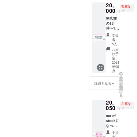
事はシ
※有効期
合もご
落ち、
20,
家とし
ステム
限2022
ざいま
色移り
在庫な
ての銭
000
上でき
し
年９月
す。 ※
円
するこ
湯の見
ませ
末 ※郵
送料は
とがあ
開店前
え方、
ん。そ
送は９
プロ
りま
の13
銭湯や
の際は
月中頃
ジェク
す。
時〜15
る側と
別の内
を予定
トオー
使って
時で貸
しての
容のも
してお
ナー負
支援
いくう
切でサ
物件の
のを彫
りま
者：
担とな
ちに落
ウナ付
見え方
刻させ
5人
す。 ※
りま
ち着い
きの入
を兼ね
て頂く
送料は
お届
す。
て風合
浴がで
備えた
為、
け予
プロ
いが増
きま
店長と
定：
CAMPF
ジェク
しま
す。 お
2021
銭湯に
IRE内の
トオー
す。 グ
年08
好きな
行きま
DMにて
ナー負
ラスに
こ
月
喫茶ド
しょ
の
やりと
担とな
ついて
リ
リンク
う！ 十
タ
りさせ
りま
喫茶深
ー
一人１
條湯店
ン
ていた
詳細を見る
す。 返
海の屋
を
杯付き
長SNS
選
だきま
礼品の
号をプ
択
となり
アカウ
す
す。 ※
詳細は
リント
る
ます。
ント
下駄箱
各リ
した
20,
※ドリン
https://
の番号
ターン
在庫な
ウォー
クはア
050
mobile.t
し
指定は
でご確
円
ターグ
ルコー
witter.c
出来ま
認下さ
ラスで
out of
ルも可
om/8mi
せん。
い。
す。 サ
stockに
（使用
nato7
※10月中
イズ
なって
時に喫
※16時〜
での制
円周
いたこ
茶での
22時の
作予定
支援
210mm
ちらの
酒類の
間に銭
者：