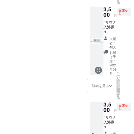
https://t
喫茶ド
る
で人気
ナ100円
witter.c
リンク
3,5
の女将
引き
om/mid
の代金
在庫な
さんシ
00
券”を代
し
uno_m
円
として
リーズ
用致し
e?s=20
代えさ
”サウナ
から焼
ます。
制作を
せて頂
入浴券
き菓子
※ドリン
かまわ
きま
１
のセッ
ク券は
ぬ
す。
枚”と”
トとポ
アル
https://
支援
グラ
スト
コール
者：
kamaw
ス”と”
カード
も可
40人
anu.jp
喫茶ド
に直筆
（使用
お届
の
リンク
のメッ
時に喫
け予
江澤氏
券１
セージ
定：
茶での
にご依
枚”と"
2021
を同封
酒類の
頼させ
年09
ポスト
して郵
販売が
て頂き
こ
月
カー
送致し
の
可能の
まし
リ
ド"を同
ます。
タ
場合）
た。 サ
ー
封して
※郵送は
ン
但し未
詳細を見る
イズ
を
お送り
８月中
選
成年の
約
択
させて
頃を予
す
方はソ
33cm×
る
頂きま
定して
フトド
90cm
3,5
す。 ※
おりま
リンク
綿１０
在庫な
ドリン
00
す。 ※
し
のみの
円
０％ 日
ク券は
送料は
ご注文
本 ※手
”サウナ
過去に
プロ
に限り
染めの
入浴券
使用し
ジェク
ます。
ため色
１
てい
トオー
※ステッ
落ち、
枚”と”
た”サウ
ナー負
カーは
支援