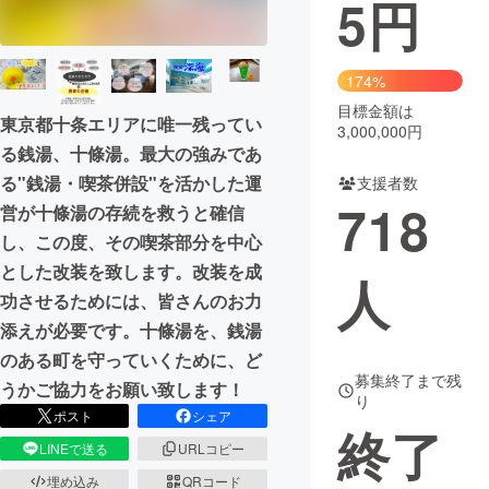
5
円
まちづくり・地域活性化
174%
CAMPFIRE for Social Good
CAMPFIRE Creation
目標金額は
東京都十条エリアに唯一残ってい
3,000,000円
CAMPFIREふるさと納税
machi-ya
コミュニティ
る銭湯、十條湯。最大の強みであ
る"銭湯・喫茶併設"を活かした運
支援者数
718
営が十條湯の存続を救うと確信
し、この度、その喫茶部分を中心
とした改装を致します。改装を成
人
功させるためには、皆さんのお力
添えが必要です。十條湯を、銭湯
のある町を守っていくために、ど
募集終了まで残
うかご協力をお願い致します！
り
ポスト
シェア
終了
LINEで送る
URLコピー
埋め込み
QRコード