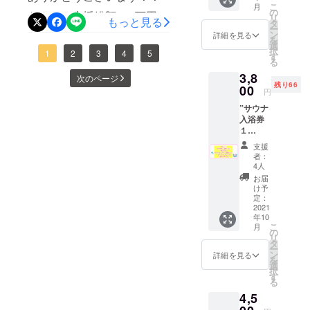
品の制作も着々と進んでお
ナ100円
こ
月
内容は
までたくさんのご支援をあ
の
引き
なんと！支援総額450万円、
リ
ります！本日は喫茶深海オ
もっと見る
同じで
タ
券”を代
ー
りがとうございます！皆さ
す。 ”サ
総支援者数600人を超えまし
ン
用致し
詳細を見る
リジナル手ぬぐいの制作を
を
ウナ入
選
ます。
まのご支援の下、現在喫茶
択
た！本当に本当にありがと
1
2
3
4
5
浴券１
す
※ドリン
お願いしているかまわぬさ
る
枚”と”
ク券は
深海はリニューアルオープ
うございます。皆さまのお
3,8
てぬぐ
んより、工場での手ぬぐい
次のページ
アル
残り66
い”と”
00
ンに向けての準備を着々と
コール
力添えがあって、クラウド
円
制作の様子が届きましたの
ドリン
も可
”サウナ
進めることができておりま
ク券１
ファンディングも、そして
（使用
でご紹介致します！うっす
入浴券
枚”と"
時に喫
す。内装の工事も終盤を迎
同時で進めている喫茶リ
１
ポスト
茶での
ら見える"喫茶深海"の文
枚”と”
カー
酒類の
支援
え、今後は照明や椅子など
ニューアルオープンの準備
てぬぐ
ド"を同
字！！！職人さんの手で1つ
販売が
者：
い”と”
封して
4人
の什器集め、看板の制作へ
可能の
やその他お店作りも、益々
ドリン
ずつ丁寧に染められていく
お送り
場合）
お届
ク券１
と移ります。そして今回使
させて
力を入れて頑張ることがで
け予
但し未
こちらはネクストステージ
枚”と"
頂きま
定：
成年の
用する什器の多くは、新し
きています！クラウドファ
ポスト
2021
す。 ※
方はソ
限定色ですね！！爽やかで
年10
カー
ドリン
フトド
く買い揃えたものではなく
こ
ンディングも残すところあ
月
ド"を同
ク券は
の
綺麗な色！！！こちらは、
リンク
リ
封して
過去に
タ
既に閉店された老舗の喫茶
のみの
と3日！！！引き続き最後ま
ー
お送り
紺色！渋くてカッコい
使用し
ン
詳細を見る
ご注文
を
させて
店から引き継ぐことになり
てい
選
で頑張っていきますよー！
に限り
択
い！！！自らが購入した品
頂きま
た”サウ
す
ます。
る
ました。実はこうした什器
さて、ここで人気のリター
す。 ※
ナ100円
※有効期
の制作背景(裏側)を知る機会
4,5
ドリン
引き
限2022
の引き継ぎは、喫茶の改装
ン品ストック追加のお知ら
ク券は
券”を代