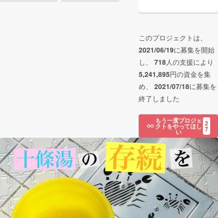
このプロジェクトは、
2021/06/19
に募集を開始
し、
718
人の支援により
5,241,895
円の資金を集
め、
2021/07/18
に募集を
終了しました
もう一度プロジェ
2
クトをやってほし
7
い