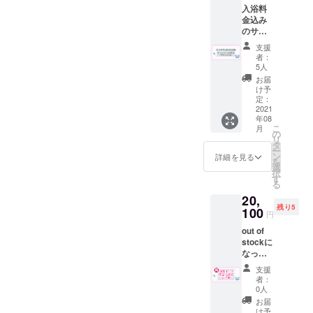
も可
を予定
ンをご
ち着い
入浴料
枚”と"
（使用
さんホームページ
してお
依頼さ
て風合
金込み
ポスト
時に喫
りま
せて頂
いが増
のサウ
https://muratashokai.theshop
カー
茶での
す。 ※
きまし
しま
ナ値引
ド"と”
酒類の
送料は
た。 ク
支援
す。 グ
.jp/Twitter
きの回
グラ
販売が
プロ
者：
ラウド
ラスに
数券30
ス”と”
可能の
5人
ジェク
ファン
https://twitter.com/muratasho
ついて
枚（サ
てぬぐ
場合）
トオー
お届
ディン
喫茶深
ウナ料
い”と”T
但し未
け予
kai?s=21Instagram
ナー負
グ終了
海の屋
金200円
シャ
定：
成年の
担とな
後の受
号をプ
→110
2021
https://instagram.com/murata
ツ”と”
方はソ
りま
注生産
リント
年08
円）と
ステッ
フトド
す。
となり
こ
した
月
shokai?
喫茶ド
カー”を
の
リンク
ますの
リ
ウォー
リンク
同封し
タ
のみの
で、郵
utm_medium=copy_link武蔵
ー
ターグ
15杯分
てお送
ン
ご注文
詳細を見る
送は８
を
ラスで
の回数
りさせ
選
に限り
小山「珈琲太郎」さんにつ
月中頃
択
す。 サ
券を同
て頂き
す
ます。
を予定
る
イズ
封して
いての記事
ます。
※有効期
してお
円周
20,
お送り
※ドリン
限2022
りま
210mm
https://muratashokai.theshop
残り5
させて
100
ク券は
年９月
円
す。 グ
口径
頂きま
過去に
末 ※郵
ラスに
.jp/categories/3430496新御
6.7×高
out of
す。 ※
使用し
送は９
ついて
さ８cm
stockに
ドリン
てい
月中頃
茶の水「茶居夢」さんにつ
喫茶深
なって
ク券は
た”サウ
を予定
海の屋
いたこ
過去に
いての記事
ナ100円
してお
支援
号をプ
ちらの
使用し
引き
りま
者：
リント
https://muratashokai.theshop
プラン
てい
券”を代
0人
す。 ※
した
を再追
た”サウ
用致し
入札件
お届
ウォー
.jp/blog/2021/06/09/010030
加致し
ナ100円
ます。
け予