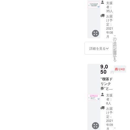
ナ値引
券”を代
フトド
年９月
支援
ちに落
ちに落
ある村田商會さんです。全
きの回
用致し
リンク
末 ※郵
者：
ち着い
ち着い
数券
ます。
のみの
35人
送は9月
て風合
国約2000店を巡った大の喫
て風合
（サウ
※ドリン
ご注文
中頃を
お届
いが増
いが増
ナ料金
ク券は
に限り
け予
予定し
茶好きである村田龍一さん
しま
しま
200円
アル
定：
ます。
ており
す。 ※
す。 ※
→130
2021
コール
が店主を務める村田商會さ
Tシャツ
ます。
郵送は
郵送は
年08
円）喫
も可
につい
※送料は
９月中
こ
９月中
月
んは、以前４５年もの間親
茶ドリ
（使用
の
て アー
プロ
頃を予
リ
頃を予
ンク５
時に喫
タ
トディ
ジェク
定して
しまれ閉店した「喫茶
ー
定して
杯分の
茶での
ン
レク
詳細を見る
トオー
おりま
を
おりま
回数券
酒類の
選
ターの
ナー負
POT」のあった場所に2018
す。
択
す。
を同封
販売が
す
小磯竜
担とな
る
してお
可能の
年にオープン。喫茶店とし
也氏
りま
9,0
送りさ
場合）
http://lit
す。 て
残り42
ての営業の傍ら、閉店した
せて頂
50
但し未
tlebeac
ぬぐい
円
きま
成年の
h.net/
につい
喫茶店から引き取った家具
”喫茶ド
す。 ※
方はソ
に喫茶
て デザ
リンク
ドリン
フトド
深海のT
インを
や食器を店頭とオンライン
券”と”T
ク券は
リンク
シャツ
上堀内
シャ
過去に
のみの
で販売しています。十條湯
デザイ
美術氏
支援
ツ”と”
使用し
ご注文
ンをご
者：
https://t
てぬぐ
も今回村田商會さんにお世
てい
に限り
8人
依頼さ
witter.c
い”と”
た”サウ
ます。
せて頂
お届
om/mid
話になり、先日閉店された
グラ
ナ100円
※有効期
け予
きまし
uno_m
ス”と"
引き
定：
限2022
た。 ク
e?s=20
武蔵小山「珈琲太郎」さん
ポスト
2021
券”を代
年９月
ラウド
制作を
年09
カー
用致し
末 ※郵
の椅子と、新御茶の水「茶
ファン
かまわ
こ
月