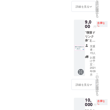
リ
させて
も可
タ
年９月
e?s=20
ー
頂きま
（使用
ン
末 ※郵
詳細を見る
制作を
を
す。 ※
時に喫
選
送は９
かまわ
択
ドリン
茶での
す
月中頃
ぬ
る
ク券は
酒類の
を予定
https://
9,0
過去に
販売が
してお
kamaw
在庫な
使用し
00
可能の
し
りま
円
anu.jp
てい
場合）
す。 ※
の
”喫茶ド
た”サウ
但し未
送料は
江澤氏
リンク
ナ100円
成年の
プロ
にご依
券”と”T
引き
方はソ
ジェク
頼させ
シャ
券”を代
フトド
トオー
支援
て頂き
ツ”と”
用致し
リンク
ナー負
者：
まし
てぬぐ
ます。
のみの
15人
担とな
た。 サ
い”と”
※ドリン
ご注文
りま
お届
イズ
グラ
ク券は
に限り
け予
す。 グ
約
ス”と"
アル
定：
ます。
ラスに
33cm×
ポスト
2021
コール
※有効期
ついて
90cm
年09
カー
も可
限2022
喫茶深
綿１０
こ
月
ド"を同
（使用
の
年９月
海の屋
０％ 日
リ
封して
時に喫
タ
末 ※送
号をプ
本 ※手
ー
お送り
茶での
ン
料はプ
詳細を見る
リント
染めの
を
させて
酒類の
選
ロジェ
した
ため色
択
頂きま
販売が
す
クト
ウォー
落ち、
る
す。 返
可能の
オー
ターグ
色移り
10,
礼品の
場合）
ナー負
ラスで
在庫な
するこ
詳細は
000
但し未
し
担とな
す。 サ
円
とがあ
各リ
成年の
りま
イズ
りま