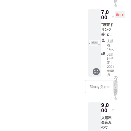
にどうぞ！
択
頂きま
ナ100円
す
ナー負
ぬ
ぬ
ると、誰かの人生に寄り添
る
いっても、都内で鏡広告を
す。 ※
引き
担とな
https://
https://
7,0
ドリン
券”を代
りま
kamaw
うくらい大切な場所(わたし
kamaw
している場所自体が珍しい
残り6
ク券は
00
用致し
す。
anu.jp
円
anu.jp
過去に
ます。
にとっても)を、何とか守り
ですので、話題性や注目度
の
の
”喫茶ド
使用し
※ドリン
江澤氏
江澤氏
リンク
たい！という気持ちがフツ
てい
もバッチリです！オスス
ク券は
にご依
にご依
券”と”T
た”サウ
アル
頼させ
頼させ
フツと沸き上がります。し
メ！女湯はまだまだストッ
シャ
ナ100円
コール
て頂き
支援
て頂き
ツ”と”
引き
も可
者：
まし
かし閉店が発表された喫茶
まし
クございますので、気にな
グラ
券”を代
（使用
14人
た。 サ
た。 サ
ス”と"
用致し
時に喫
店を回りお話を伺うも、
お届
る方は是非ご検討ください
イズ
イズ
ポスト
ます。
茶での
け予
約
約
カー
中々経営を引き継ぐことは
※ドリン
定：
ませ♪※ストック追加にはお
酒類の
33cm×
33cm×
ド"を同
2021
ク券は
販売が
90cm
90cm
難しい現状です(様々な事情
年09
時間を要する可能性がござ
封して
アル
可能の
綿１０
綿１０
こ
月
お送り
コール
の
場合）
０％ 日
があり...)。ならば、今のわ
０％ 日
リ
います為、反映まで少々お
させて
も可
タ
但し未
本 ※手
本 ※手
ー
頂きま
（使用
ン
成年の
たしに出来ることは...と考え
詳細を見る
待ち下さいますようお願い
染めの
染めの
を
す。 ※
時に喫
選
方はソ
ため色
ため色
択
ドリン
た時に、什器の引き継ぎと
茶での
す
申し上げます。残り期間僅
フトド
落ち、
落ち、
る
ク券は
酒類の
リンク
色移り
色移り
いう案が浮かびました。以
9,0
かですが、引き続き応援の
過去に
販売が
のみの
するこ
するこ
使用し
00
可能の
ご注文
円
とがあ
前より、このような引き継
とがあ
程宜しくお願い致します！
てい
場合）
に限り
りま
りま
入浴料
た”サウ
但し未
ます。
ぎを積極的に行っている喫
す。
す。
金込み
ナ100円
成年の
※有効期
使って
使って
のサウ
引き
茶店があります。西荻窪に
方はソ
限2022
いくう
いくう