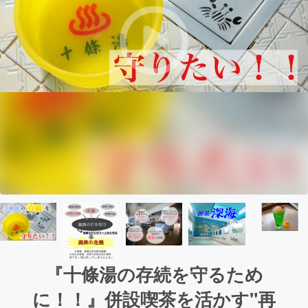
『十條湯の存続を守るため
に！！』併設喫茶を活かす"再