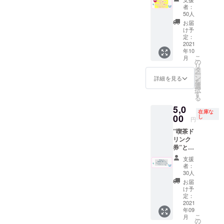
色移り
てぬぐ
ナ100円
担とな
十條湯
者：
するこ
い”と”
引き
りま
50人
ロゴの
とがあ
ドリン
券”を代
す。 ※
物にな
お届
りま
ク券１
用致し
食品に
け予
りま
す。
枚”と"
ます。
定：
なりま
す。 ※
使って
ポスト
2021
※ドリン
すので
有効期
いくう
年10
カー
ク券は
発送時
限2022
ちに落
こ
月
ド"を同
アル
の
にメー
年９月
ち着い
リ
封して
コール
タ
ルでご
末 ※送
て風合
ー
お送り
も可
ン
連絡さ
詳細を見る
料はプ
いが増
を
させて
（使用
選
せて頂
ロジェ
しま
択
頂きま
時に喫
す
きま
クト
す。 ※
る
す。 ※
茶での
す。
オー
郵送は
5,0
ドリン
酒類の
ナー負
在庫な
９月中
ク券は
00
販売が
し
担とな
円
頃を予
過去に
可能の
りま
定して
”喫茶ド
使用し
場合）
す。 て
おりま
リンク
てい
但し未
ぬぐい
す。
券”と”
た”サウ
成年の
につい
てぬぐ
ナ100円
方はソ
て デザ
支援
い”と”
引き
フトド
者：
インを
グラ
券”を代
リンク
30人
上堀内
ス”と"
用致し
のみの
お届
美術
ポスト
ます。
ご注文
け予
氏
カー
※ドリン
定：
に限り
https://t
ド"を同
2021
ク券は
ます。
witter.c
年09
封して
アル
※有効期
om/mid
こ
月
お送り
コール
の
限2022
uno_m