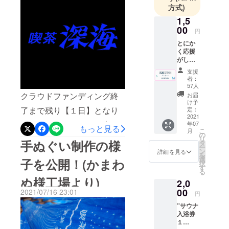
方式)
銀座商店街
アルオープン！！！以前よ
アーケード
1,5
り人気のあったメニューに
00
を入ってす
円
加えて、喫茶深海オリジナ
ぐ、新宿か
とにか
く応援
ら3駅(10分)
ルメニューや銭湯併設なら
がした
とアクセス
ではの工夫が詰まったもの
い！！
支援
も良好で
という
者：
等、新しいメニューが多数
方向け
す！
57人
のプラ
クラウドファンディング終
お届
登場します！！！これまで
ンで
け予
す。リ
了まで残り【１日】となり
定：
無かった軽食も提供してい
ターン
2021
ました！これまでにご支援
年07
く予定です♪メニューの詳細
にかか
もっと見る
こ
月
るコス
の
くださった６２２名の皆さ
リ
はまた後日お届けしますの
トが低
手ぬぐい制作の様
タ
ー
いた
ン
ま、本当にありがとうござ
詳細を見る
でお楽しみに☆お風呂と併
を
め、ご
選
子を公開！(かまわ
択
支援額
います！ここからがラスト
す
せて、もちろん喫茶店のみ
る
の多く
ぬ様工場より)
スパート！ネクストステー
2,0
のご利用も大歓迎ですの
を改装
の資金
00
2021/07/16 23:01
円
ジゴールの６００万円達成
で、皆さま是非「喫茶 深
にする
”サウナ
ことが
は中々厳しい現状ですが、
海」の世界へ浸りにいらし
入浴券
可能で
１
す。 ・
５００万円まではあと少し
てください！お待ちしてお