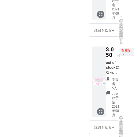
ジェク
に限り
け予
お受け
す。 ※
した。
トオー
定：
ます。
出来か
事前
リター
2021
ナー負
※ステッ
ねます
メール
年09
ン品の
担とな
カーは
無しで
こ
月
内容は
りま
の
十條湯
支援を
リ
同じで
す。 ※
タ
ロゴの
行った
ー
す。 ”サ
食品に
ン
物にな
詳細を見る
場合
を
ウナ入
なりま
選
りま
や、購
択
浴券１
すので
す
す。 ※
入後に
る
枚”と”
発送時
有効期
協議と
3,0
てぬぐ
にメー
限2022
異なる
在庫な
い”と”
50
ルでご
し
年９月
内容に
円
ドリン
連絡さ
末 ※送
なって
out of
ク券１
せて頂
料はプ
しまっ
stockに
枚”と"
きま
ロジェ
た場合
なって
ポスト
す。
クト
のご返
いたこ
カー
オー
金を承
支援
ちらの
ド"を同
ナー負
者：
る事は
プラン
封して
5人
担とな
システ
を追加
お送り
りま
お届
ム上で
致しま
させて
け予
す。 て
きませ
した。
頂きま
定：
ぬぐい
んの
リター
2021
す。 ※
につい
で、そ
年08
ン品の
ドリン
て デザ
の際に
こ
月
内容は
ク券は
の
インを
は相当
リ
同じで
過去に
タ
上堀内
分の入
ー
す。 喫
使用し
ン
詳細を見る
美術
浴、サ
を
茶メ
てい
選
氏
ウナ、
択
ニュー
た”サウ
す