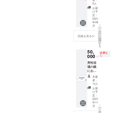
です。
口径
プラン
販売が
湯２件
5人
※公序良
6.7×高
を追加
可能の
はしご
俗に反
お届
さ８cm
致しま
場合）
するよ
け予
する彫
した！
但し未
定：
うな内
刻内容
リター
2021
成年の
容で
や第三
年08
ン品の
方はソ
す。 ※
者のお
こ
月
内容は
フトド
の
東京近
名前は
リ
同じで
リンク
タ
郊で行
お受け
ー
す。 開
のみの
ン
きたい
詳細を見る
出来か
を
店前の
ご注文
選
銭湯の
ねま
択
13時〜
に限り
す
リクエ
す。
る
15時で
ます。
ストが
50,
貸切で
※先着順
あれば
在庫な
サウナ
000
で2021
し
そちら
円
付きの
年8月〜
に伺い
男性浴
入浴が
10月末
ます。
場の鏡
できま
までの
【注
にお好
す。 お
木曜日
意】こ
きな広
好きな
か土曜
ちらの
支援
告を入
喫茶ド
日のい
リター
者：
れる権
リンク
ずれか
10人
ンは事
利で
一人１
になり
前協議
お届
す。 企
杯付き
ます。
け予
が必要
業、お
となり
定：
※１度に
になり
店、個
2021
ます。
男女合
ます。
年11
人の活
※ドリン
わせて
CAMPF
こ
月
動
クはア
の
上限14
IRE内の
リ
（YouT
ルコー
タ
名まで
DMへお