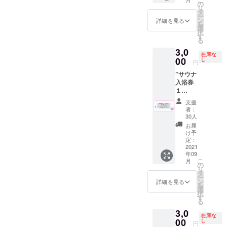
初回
影、イ
取り付
の
ます。
リ
サービ
ベント
ける場
タ
CAMPF
ー
スとし
企画、
所(席)は
ン
詳細を見る
IRE内の
を
て、契
好きな
こちら
選
DMへお
択
約期間
ことを
でラン
す
問い合
る
は取り
やりま
ダムに
わせの
3,0
付けか
しょ
決めさ
上、協
在庫な
ら１年
う！ ※
00
せて頂
し
議済み
円
間のと
難しい
きま
の方の
”サウナ
ころ２
ことで
す。 ※
みご購
入浴券
年間と
もなる
取り付
入いた
１
なりま
べく実
けは11
だけま
枚”と”
す。 鏡
現でき
月中を
す。 内
支援
てぬぐ
サイズ
るよう
予定し
者：
容に
い”と”
W４５
に協力
ていま
30人
よって
ドリン
５×H３
させて
す。 ※
お届
は請求
ク券１
３５
頂きま
公序良
け予
書や領
枚”と"
で、広
す ※有
定：
俗に反
収証の
ポスト
2021
告ス
効期
する広
発行が
年09
カー
ペース
限
告内容
可能で
こ
月
ド"を同
がW３
2022年
の
や第三
す。 ※
リ
封して
７０×H
8月末 ※
タ
者のお
事前
ー
お送り
７０と
定休日
ン
名前は
詳細を見る
メール
を
させて
なりま
（金
選
お受け
無しで
択
頂きま
す。 ※
曜）に
す
出来か
支援を
る
す。 ※
ご希望
行って
ねま
行った
3,0
ドリン
の内容
頂きま
す。
場合
在庫な
ク券は
00
でお受
す。
し
円
や、購