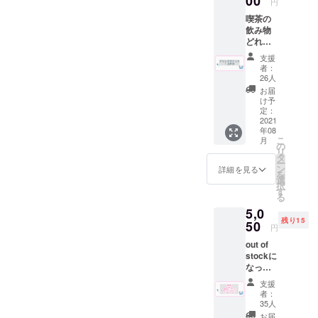
00
はあまり無いので、今回皆
年９月
円
過去に
用致し
が決まった当初からどうし
末 ※送
せです！①女将さんセット
喫茶の
使用し
さまの元へお届けする前に
ます。
料はプ
飲み物
てい
ても実現したかったことの1
※ドリン
当店でも大人気の女将さん
ロジェ
このようにご紹介すること
どれで
た”サウ
ク券は
クト
つで、かなりこだわった部
も１３
の焼き菓子が入ったセッ
ナ100円
アル
オー
支援
ができたことを、とても嬉
杯の回
引き
コール
者：
ナー負
分でもあります。私自身、
ト。こちらはクラウドファ
数券を
券”を代
も可
26人
しく思います！(かまわぬさ
担とな
送らせ
用致し
（使用
お届
喫茶店を好みこれまでにい
りま
ンディング開始から僅か2日
て頂き
ます。
ん、ありがとうございま
時に喫
け予
す。
ます。
※ドリン
定：
くつものお店を訪れてきま
茶での
足らずで完売...ですが！多く
す！)なんだかより愛着が沸
※ドリン
2021
ク券は
酒類の
年08
したが、そんな日々を過ご
ク券は
の再販希望の声にお応え
アル
販売が
いてしまいますね♪お届けま
こ
月
過去に
コール
の
可能の
す中で、惜しまれつつも残
リ
し、ストックを追加致しま
使用し
も可
タ
場合）
で楽しみにお待ちください
ー
てい
（使用
ン
但し未
詳細を見る
念ながら閉店してしまった
した！中々十條湯に来るこ
を
た”サウ
時に喫
ませ〜♨︎かまわぬさんの染
選
成年の
択
ナ100円
茶での
老舗の喫茶店を多く目にし
す
方はソ
とができない遠方の方にも
る
めの様子をもっと詳しくご
引き
酒類の
フトド
てきました。そんな時いつ
5,0
券”を代
人気のプランです。離れた
販売が
リンク
覧になりたい方は、こちら
残り15
用して
50
可能の
のみの
円
も「この喫茶店が長年多く
場所からでも女将さんの味
頂きま
場合）
ご注文
の動画を是非！
out of
す。 ※
但し未
に限り
の方に愛され存在していた
が堪能でき、大変オススメ
stockに
ドリン
成年の
https://youtu.be/yFt2M9BiLO
ます。
なって
ク券は
方はソ
証を何とかして残せないも
※ステッ
です！今回も若干数のご用
いたこ
A注染てぬぐいの染めの様子
アル
フトド
カーは
支援
ちらの
のか...」と思うのです。銭湯
コール
意となっておりますので、
リンク
十條湯
者：
がかなりかっこいいです！
プラン
も可
のみの
35人
ロゴの
同様、年々数が減り厳しい
ご検討中の方は是非お早め
を追加
（使用
ご注文
物にな
お届