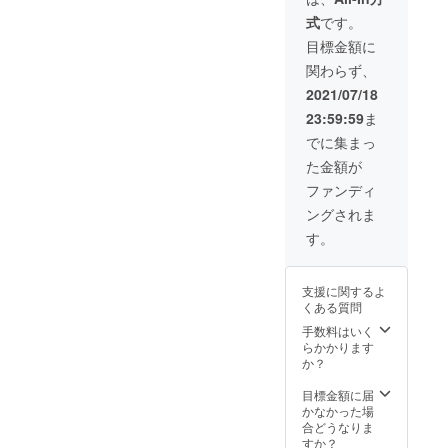
７０と
いくだ
※１度に
DMへお
なって
式
です。
なりま
さい。
男女合
問い合
しまっ
す。 ※
初回
わせて
わせの
目標金額に
た場合
ご希望
サービ
上限14
上、協
のご返
関わらず、
の内容
スとし
名まで
議済み
金を承
でお受
て、契
の入場
の方の
2021/07/18
る事は
けでき
約期間
となり
みご購
システ
23:59:59
ま
ないこ
は取り
ます。
入いた
ム上で
ともご
付けか
※混浴
だけま
でに集まっ
きませ
ざいま
ら５年
（水着
す。 内
んの
た金額が
す。 ※
となり
着用も
容に
で、代
取り付
ます。
含む）
よって
ファンディ
替案に
ける場
洗面台
はでき
は請求
させて
ングされま
所(席)は
鏡鏡サ
ませ
書や領
頂きま
こちら
イズW
ん。 ※
収証の
す。
す。
でラン
１２１
公序良
発行が
ダムに
９×H９
俗に反
可能で
決めさ
１４
する内
す。 ※
支援に関するよ
せて頂
で、広
容はお
事前
くある質問
きま
告ス
受け出
メール
す。 ※
ペース
来かね
手数料はいく
無しで
取り付
がW９
ます
らかかります
支援を
けは11
５０×H
【注
か？
行った
月中を
１１５
意】こ
場合
予定し
となり
ちらの
目標金額に届
や、購
ていま
ます。
リター
かなかった場
入後に
す。 ※
※ご希望
ンは事
合どうなりま
協議と
公序良
の内容
前協議
すか？
異なる