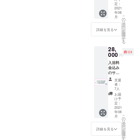
数が多
ターグ
まし
引き
定：
※ドリン
い場
なぜ銭湯×喫茶なの？の答え
ラスで
た！リ
2021
券”を代
ク券は
合、追
す。 サ
年08
ターン
用致し
(喫茶スタッフれいなのnote
アル
加生産
イズ
こ
月
品の内
ます。
の
コール
になる
円周
リ
よ
容は同
※ドリン
タ
も可
ので
210mm
ー
じで
ク券は
ン
（使用
詳細を見る
１ヶ月
口径
り)https://note.com/itsumone
を
す。 開
アル
選
時に喫
ほど遅
6.7×高
択
店前の
コール
す
茶での
れる場
mui_zoo/n/n0cea8a303d3f
さ８cm
る
13時〜
も可
酒類の
合もご
28,
15時で
（使用
販売が
ざいま
残り3
貸切で
000
時に喫
可能の
す。 ※
円
サウナ
茶での
場合）
送料は
入浴料
付きの
酒類の
但し未
プロ
金込み
入浴が
販売が
成年の
ジェク
のサウ
できま
可能の
方はソ
トオー
ナ値引
す。 お
場合）
フトド
ナー負
支援
きの回
好きな
但し未
リンク
者：
担とな
数券50
喫茶ド
成年の
7人
のみの
りま
枚（サ
リンク
方はソ
ご注文
お届
す。
ウナ料
一人１
フトド
け予
に限り
金200円
杯付き
定：
リンク
ます。
→90
2021
となり
のみの
※有効期
年08
円）喫
ます。
ご注文
限2022
こ
月
茶ドリ
※ドリン
の
に限り
年９月
リ
ンク20
クはア
タ
ます。
末 ※郵
ー
杯分の
ルコー
ン
※有効期
詳細を見る
送は９
を
回数券
ルも可
選
限2022
月中頃
択
を同封
（使用
す
年８月
を予定