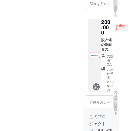
ー
ubeや
ルも可
ン
の入場
詳細を見る
問い合
を
SNS）
（使用
選
となり
わせの
択
の宣伝
時に喫
す
ます。
上、協
る
にお使
茶での
※混浴
議済み
200
いくだ
酒類の
（水着
の方の
さい。
,00
販売が
在庫な
着用も
みご購
し
初回
可能の
0
含む）
入いた
円
サービ
場合）
はでき
だけま
スとし
脱衣場
但し未
ませ
す。 内
て、契
の洗面
成年の
ん。 ※
容に
約期間
台の大
方はソ
公序良
よって
は取り
きな鏡
フトド
俗に反
は請求
支援
付けか
（１
リンク
する内
書や領
者：
ら１年
枚）に
のみの
容はお
2人
収証の
間のと
お好き
ご注文
受け出
発行が
お届
ころ２
な広告
に限り
来かね
け予
可能で
年間と
を入れ
ます。
定：
ます
す。 ※
なりま
る権利
2021
※先着順
【注
事前
年11
す。 鏡
です。
で2021
意】こ
メール
こ
月
サイズ
企業、
年8月〜
の
ちらの
無しで
リ
W４５
お店、
10月末
タ
リター
支援を
ー
５×H３
個人の
までの
ン
ンは事
詳細を見る
行った
を
３５
活動
木曜日
選
前協議
場合
択
で、広
（YouT
か土曜
す
が必要
や、購
る
告ス
ubeや
日のい
になり
このプロ
入後に
ペース
SNS）
ずれか
ます。
協議と
ジェクト
がW３
の宣伝
になり
CAMPF
異なる
７０×H
にお使
ます。
IRE内の
は、
All-In方
内容に