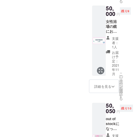
る
してお
時に喫
末 ※郵
してお
50,
送りさ
茶での
送は８
りま
残り9
せて頂
000
酒類の
月中頃
す。 ※
円
きま
販売が
を予定
送料は
女性浴
す。 ※
可能の
してお
プロ
場の鏡
ドリン
場合）
りま
ジェク
にお好
ク券は
但し未
す。 ※
トオー
きな広
過去に
成年の
送料は
ナー負
支援
告を入
使用し
方はソ
プロ
者：
担とな
れる権
てい
フトド
1人
ジェク
りま
利で
た”サウ
リンク
トオー
お届
す。 返
す。 企
ナ100円
のみの
け予
ナー負
礼品の
業、お
引き
定：
ご注文
担とな
詳細は
店、個
2021
券”を代
に限り
りま
各リ
年11
人の活
用致し
ます。
す。
ターン
こ
月
動
ます。
の
※先着順
でご確
リ
（YouT
※ドリン
タ
で2021
認下さ
ー
ubeや
ク券は
ン
年8月〜
詳細を見る
い。
を
SNS）
アル
選
10月末
択
の宣伝
コール
す
までの
る
にお使
も可
木曜日
50,
いくだ
（使用
か土曜
残り10
さい。
050
時に喫
日のい
円
初回
茶での
ずれか
out of
サービ
酒類の
になり
stockに
スとし
販売が
ます。
なって
て、契
可能の
※１度に
いたこ
約期間
場合）
男女合
支援