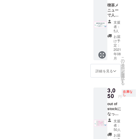
過去に
けでき
【注
入後に
喫茶メ
使用し
ないこ
意】こ
協議と
ニュー
てい
ともご
ちらの
異なる
で人気
た”サウ
ざいま
リター
内容に
の女将
ナ100円
す。 ※
ンは事
支援
なって
さんシ
引き
取り付
前協議
者：
しまっ
リーズ
券”を代
ける場
が必要
5人
た場合
から焼
用致し
所(席)は
になり
お届
のご返
き菓子
ます。
こちら
ます。
け予
金を承
のセッ
※ドリン
定：
でラン
CAMPF
る事は
トとポ
2021
ク券は
ダムに
IRE内の
システ
年08
スト
アル
決めさ
DMへお
ム上で
こ
月
カード
コール
の
せて頂
問い合
きませ
リ
に直筆
も可
タ
きま
わせの
んの
ー
のメッ
（使用
ン
す。 ※
上、協
詳細を見る
で、そ
を
セージ
時に喫
選
取り付
議済み
の際に
択
を同封
茶での
す
けは11
の方の
は相当
る
して郵
酒類の
月中を
みご購
分の入
3,0
送致し
販売が
予定し
入いた
在庫な
浴、サ
ます。
50
可能の
し
ていま
だけま
円
ウナ、
※郵送は
場合）
す。 ※
す。 内
喫茶ド
out of
８月中
但し未
公序良
容に
リンク
stockに
頃を予
成年の
俗に反
よって
の代金
なって
定して
方はソ
する広
は請求
として
いたこ
おりま
フトド
告内容
書や領
支援
代えさ
ちらの
す。 ※
リンク
や第三
収証の
者：
せて頂
プラン
送料は
のみの
50人
者のお
発行が
きま
を追加
プロ
ご注文
名前は
可能で
お届
す。
致しま