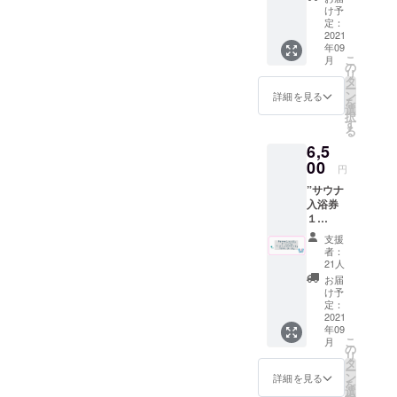
ちなみに、かまわぬさんは
致しま
時に喫
に限り
け予
りま
状況にある喫茶業界。モー
にどうぞ！②浴室内鏡広告
した。
茶での
定：
ます。
現在、池袋ルミネにて期間
す。 ※
リター
2021
酒類の
※有効期
ニングは毎日絶対ここで！
有効期
(男湯)店長の湊オススメの浴
年09
ン品の
限定POP UP STOREを開催
販売が
限2022
限2022
こ
月
内容は
のルーティーンを数十年と
可能の
の
室内鏡広告！男湯が売り切
年９月
年９月
リ
中！会期：7月15日(木)〜８
同じで
場合）
タ
末 ※送
末 ※送
ー
繰り返した人もいれば、親
れていましたので、追加致
す。 ”喫
但し未
ン
料はプ
詳細を見る
料はプ
月17日(火)早速昨日行って参
を
茶ドリ
成年の
選
ロジェ
ロジェ
子の思い出が詰まった場所
択
しました〜！銭湯に訪れた
ンク
方はソ
す
クト
りました！悩みに悩んで、
クト
る
券”と”
フトド
オー
であったり(思い出の味はこ
オー
方々が必ずや目にする浴室
6,5
てぬぐ
私は豆大福をゲット！！！
リンク
ナー負
ナー負
い”と”
このナポリタン！！みたい
00
のみの
内鏡に、月々たったの
担とな
担とな
円
まだまだ欲しいものたくさ
グラ
ご注文
りま
りま
な)。いつものところで！で
”サウナ
¥2,000で２年間広告を打つ
ス”と"
に限り
す。 て
す。 て
んでしたので、また伺う予
入浴券
ポスト
ます。
ぬぐい
ぬぐい
通じる待ち合わせ場所に
ことができるこちらのプラ
１
カー
※有効期
につい
定です...十条から２駅の池袋
につい
枚”と”
ド"を同
限2022
て デザ
なっていたり、もしかした
て デザ
支援
ン！十条近辺の店舗様に特
ドリン
封して
です！是非、十條湯とかま
年８月
インを
者：
インを
ク券１
お送り
らここで告白(はたまたプロ
末 ※ク
21人
にオススメしたいです！も
上堀内
上堀内
わぬさんPOP UPをハシゴ
枚”とT
させて
ラファ
美術
お届
美術
ポーズ)をされて始まった２
シャ
ちろん個人や団体様も大歓
頂きま
ン終了
け予
氏
氏
しちゃってください〜♪喫茶
ツ"と"
す。 ※
定：
後順次
https://t
https://t
人がいたりするかもしれな
迎！現在、芸人さんやバン
ポスト
2021
ドリン
発送予
witter.c
深海オリジナル手ぬぐいも
witter.c
年09
カー
ク券は
定。 ※
om/mid
い！！いつもそんなことを
om/mid
ドマンさんなど、個別の広
こ
月
ド"を同
過去に
在庫に限りがございますの
の
送料は
uno_m
uno_m
リ
封して
使用し
想像しながら訪れた喫茶店
タ
プロ
告でもたくさんご支援いた
e?s=20
e?s=20
ー
で、ご検討中の方はお早め
お送り
てい
ン
ジェク
詳細を見る
制作を
制作を
を
の居心地の良さに浸ってい
させて
だいております！なんと
た”サウ
選
トオー
かまわ
かまわ