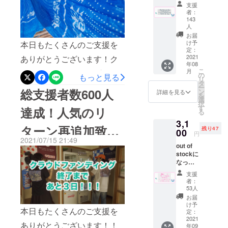
枚”と”
お礼
支援
ですので、何とか達成した
喫茶ド
ります！
メール
者：
リンク
・リ
143
いところです...！現在、主に
券１
ニュー
人
枚”と"
アル
お届
サウナのアップデート計画
ポスト
オープ
け予
本日もたくさんのご支援を
カー
定：
ンまで
(資金不足の為ストップ中)に
2021
ありがとうございます！ク
ド"と”
の進捗
年08
必要な資金を募っておりま
ステッ
報告
こ
月
ラウドファンディングも、
カー”を
の
メール
もっと見る
リ
す。計画進行の為には、皆
同封し
タ
(週に
残すところあと《２日》と
ー
総支援者数600人
てお送
ン
1〜2回
詳細を見る
さまのお力添えが必要で
を
りさせ
選
程) をお
なりました！！！十條湯を
択
て頂き
す
届け致
す。何卒ご協力の程お願い
達成！人気のリ
る
何としても残し、より多く
ます。
しま
3,1
致します。ご支援締め切り
※ステッ
す。 ※
ターン再追加致し
の方々に愛されご利用いた
残り47
00
カーは
支援金
円
は、明日７月１８日(日)２３
2021/07/15 21:49
十條湯
額の増
だける銭湯にしてみせま
ます！
out of
ロゴの
額をご
時５９分５９秒までです！
stockに
物にな
自身で
す！！開催期間僅かです
なって
りま
してい
♨︎ 〜 ☕︎ 〜 ♨︎ 〜 ☕︎ 〜 ♨︎ 〜
いたこ
が、最後まで引き続き十條
す。 ※
ただけ
支援
ちらの
☕︎ 〜 ♨︎ 〜 ☕︎ 〜 ♨︎(以下、喫
ドリン
ます。
者：
湯を宜しくお願い致しま
プラン
ク券は
53人
茶深海についての記事とな
を追加
過去に
お届
す！そして、皆さまにご購
致しま
使用し
け予
ります)こんにちは！喫茶ス
本日もたくさんのご支援を
した。
定：
てい
入いただいているリターン
リター
2021
た”サウ
タッフのれいなです！これ
ありがとうございます！！
年09
ン品の