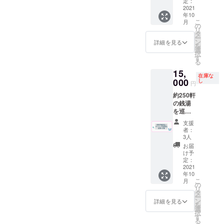
入れる
てい
定：
成年の
上堀内
33cm×
権利。
2021
た”サウ
方はソ
美術氏
90cm
年10
紛失や
ナ100円
フトド
https://t
綿１０
こ
月
壊れが
引き
の
リンク
witter.c
０％ 日
リ
ない限
券”を代
タ
のみの
om/mid
本 ※手
ー
り残り
用致し
ン
ご注文
詳細を見る
uno_m
染めの
を
続けま
ます。
選
に限り
e?s=20
ため色
択
す。 必
※ドリン
す
ます。
制作を
落ち、
る
ず備考
ク券は
※有効期
かまわ
色移り
15,
欄にて
アル
限2022
ぬ
するこ
在庫な
ご希望
000
コール
し
年９月
https://
円
とがあ
の名
も可
末 ※郵
kamaw
りま
約250軒
前、一
（使用
送は９
anu.jp
す。
の銭湯
言をご
時に喫
月中頃
の江
使って
を巡っ
記入下
茶での
を予定
澤氏に
いくう
ている
さい。
酒類の
してお
ご依頼
支援
ちに落
現役の
※購入後
販売が
りま
者：
させて
ち着い
番頭が
に彫刻
可能の
3人
す。 ※
頂きま
て風合
おすす
不可の
場合）
入札件
お届
した。
いが増
めの銭
内容と
但し未
け予
数が多
サイ
しま
湯にい
判断す
定：
成年の
い場
ズ 約
す。 ※
くプラ
2021
ること
方はソ
合、追
33cm×
郵送は
年10
ンで
になっ
フトド
加生産
90cm
９月中
こ
月
す。(お
てし
の
リンク
になる
綿１０
頃を予
リ
風呂代
まった
タ
のみの
ので
０％ 日
定して
ー
は店長
場合の
ン
ご注文
詳細を見る
１ヶ月
本 ※手
おりま
を
の奢り
ご返金
選
に限り
ほど遅
染めの
す。
択
です) 銭
を承る
す
ます。
れる場
ため色
る
湯愛好