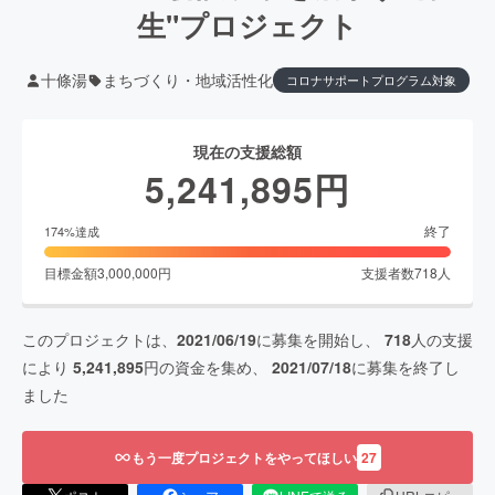
生"プロジェクト
十條湯
まちづくり・地域活性化
コロナサポートプログラム対象
現在の支援総額
5,241,895
円
終了
174
%達成
目標金額
3,000,000
円
支援者数
718
人
このプロジェクトは、
2021/06/19
に募集を開始し、
718
人の支援
により
5,241,895
円の資金を集め、
2021/07/18
に募集を終了し
ました
もう一度プロジェクトをやってほしい
27