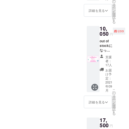
ド"を同
ます。
の
送は9月
ディン
ぬ
リ
封して
居夢」さんの看板を引き取
※ドリン
タ
中頃を
グ終了
https://
ー
お送り
ク券は
ン
予定し
詳細を見る
後の受
kamaw
を
らせていただきました。も
させて
アル
選
ており
注生産
anu.jp
択
頂きま
コール
す
ます。
となり
の江
ちろん、長年愛されただけ
る
す。 返
も可
※送料は
ますの
澤氏に
10,
礼品の
（使用
プロ
あって傷んだ箇所はありま
で、郵
ご依頼
残り33
詳細は
050
時に喫
ジェク
送は９
円
させて
各リ
すので、修繕しつつリメイ
茶での
トオー
月中頃
頂きま
out of
ターン
酒類の
ナー負
を予定
した。
クしていく形です。もう二
stockに
でご確
販売が
担とな
してお
サイ
なって
認下さ
可能の
りま
りま
ズ 約
度と会えないと思っていた
いたこ
い。 ※
場合）
す。 T
す。
支援
33cm×
ちらの
ドリン
但し未
シャツ
者：
愛着のある家具たちは、喫
90cm
プラン
ク券は
成年の
17人
につい
綿１０
を追加
過去に
茶深海(十條湯)という新しい
方はソ
て アー
お届
０％ 日
致しま
使用し
フトド
け予
トディ
本 ※手
地で再び命を灯します。と
した。
てい
定：
リンク
レク
染めの
リター
2021
た”サウ
のみの
ターの
ため色
ても大事にしたい繋がり。
年09
ン品の
ナ100円
ご注文
小磯竜
落ち、
こ
月
内容は
引き
の
に限り
也氏
以上の喫茶店に思い入れの
色移り
リ
同じで
券”を代
タ
ます。
http://lit
するこ
ー
す。 ”サ
用致し
あった方々はもちろん、長
ン
※有効期
詳細を見る
tlebeac
とがあ
を
ウナ入
ます。
選
限2022
h.net/
りま
択
い歴史をまとった温かみの
浴券１
※ドリン
す
年８月
に喫茶
す。
る
枚”と”
ク券は
末 ※郵
深海のt
使って
ある家具たちに是非会いに
17,
喫茶ド
アル
送は８
シャツ
いくう
リンク
500
コール
月中頃
デザイ
いらしてください♪村田商會
円
ちに落
券１