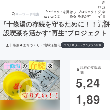
新
ロ
規
グ
会
プロジェクトを掲
はじ
プロジェクト
/
載するには
める
をさがす
イ
員
ン
登
『十條湯の存続を守るために！！』併
録
設喫茶を活かす"再生"プロジェクト
人気のプロ
注目のリ
注目の新着プロ
募集終了が近いプ
もうすぐ公開
十條湯
まちづくり・地域活性化
コロナサポートプログラム対象
ジェクト
ターン
ジェクト
ロジェクト
されます
アート・写真
音楽
現在の支援総
額
5,24
テクノロジー・ガジェット
ゲーム・サ
映像・映画
書籍・雑誌
1,89
ビジネス・起業
チャレンジ