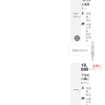
”サウナ
ターン
方はソ
す。 て
円周
す。
入浴券
でご確
フトド
ぬぐい
210mm
使って
１
認下さ
リンク
につい
口径
いくう
枚”と”
い。 ※
のみの
て デザ
6.7×高
支援
ちに落
喫茶ド
ドリン
ご注文
インを
者：
さ８cm
ち着い
リンク
ク券は
に限り
25人
上堀内
て風合
券１
過去に
ます。
美術
お届
いが増
枚”と"
使用し
※有効期
け予
氏
しま
ポスト
てい
定：
限2022
https://t
す。 ※
カー
2021
た”サウ
年９月
witter.c
郵送は
年09
ド"と”
ナ100円
末 ※郵
om/mid
こ
９月中
月
グラ
引き
の
送は9月
uno_m
リ
頃を予
ス”と”
券”を代
タ
中頃を
e?s=20
ー
定して
てぬぐ
用致し
ン
予定し
詳細を見る
制作を
を
おりま
い”と”T
ます。
選
ており
かまわ
択
す。 閉
シャ
※ドリン
す
ます。
ぬ
る
じる
ツ”と”
ク券は
※送料は
https://
10,
ステッ
アル
プロ
kamaw
在庫な
カー”を
000
コール
し
ジェク
anu.jp
円
同封し
も可
トオー
の
下足札
てお送
（使用
ナー負
江澤氏
の裏に
りさせ
時に喫
担とな
にご依
レー
て頂き
茶での
りま
頼させ
ザー彫
ます。
酒類の
す。 て
て頂き
支援
刻でお
※ドリン
販売が
ぬぐい
者：
まし
好きな
ク券は
可能の
50人
につい
た。 サ
名前や
過去に
場合）
て デザ
お届
イズ
一言を
使用し
但し未
け予
インを
約