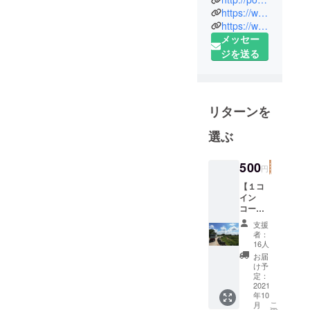
職員の駐在
https://www.facebook.com/popok.cambodia
員としてカ
https://www.youtube.com/channel/UCH_9Iw1VfD-TvlzicjcadNA
メッセー
ンボジア
ジを送る
へ。女性の
自立支援、
小児外科医
療支援、病
リターンを
院給食支
援、学齢期
選ぶ
児童の食生
活指針作成
500
円
など、幅広
【１コ
い事業に携
イン
わる。こう
コー
ス】 ク
した経験を
支援
ラウド
者：
通して、栄
ファン
16人
養の大切さ
ディン
お届
グの期
け予
を知り、
間終了
定：
2018年、お
後に、
2021
年10
プロ
菓子と栄養
こ
月
ジェク