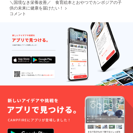
お名前
＼国境なき栄養改善／ 食育絵本とおやつでカンボジアの子
の記入
供の未来に健康を届けたい！
>
をお願
コメント
いいた
しま
す。