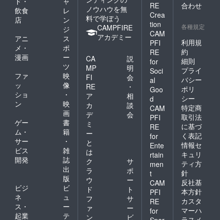
ド・
ャ
RE
合わせ
ノウハウを無
飲食
レ
Crea
料で学ぼう
店
ン
tion
各種規定
CAMPFIRE
ジ
CAM
アカデミー
アニ
ス
利用規
PFI
メ・
ポ
約
RE
漫画
ー
CA
説
細則
for
ツ
MP
明
プライ
Soci
ファ
映
FI
会
バシー
al
ッ
像
RE
・
ポリ
Goo
ショ
・
ア
相
シー
d
ン
映
カ
談
特定商
CAM
画
デ
会
取引法
PFI
ゲー
書
ミ
に基づ
RE
ム・
籍
ー
く表記
for
サー
・
と
情報セ
Ente
ビス
雑
は
キュリ
rtain
開発
誌
ク
サ
ティ方
men
出
ラ
ポ
針
t
版
ウ
ー
反社基
CAM
ビジ
ビ
ド
ト
本方針
PFI
ネ
ュ
フ
サ
カスタ
RE
ス・
ー
ァ
ー
マーハ
for
起業
テ
ン
ビ
ラスメ
Spor