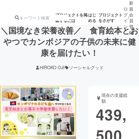
新
ロ
規
グ
会
プロジェクトを掲
はじ
プロジェクト
/
載するには
める
をさがす
イ
員
ン
登
＼国境なき栄養改善／ 食育絵本とお
録
やつでカンボジアの子供の未来に健
康を届けたい！
人気のプロ
注目のリ
注目の新着プロ
募集終了が近いプ
もうすぐ公開
ジェクト
ターン
ジェクト
ロジェクト
されます
HIROKO OJI
ソーシャルグッド
アート・写真
音楽
現在の支援総
テクノロジー・ガジェット
ゲーム・サ
額
439,
映像・映画
書籍・雑誌
500
ビジネス・起業
チャレンジ