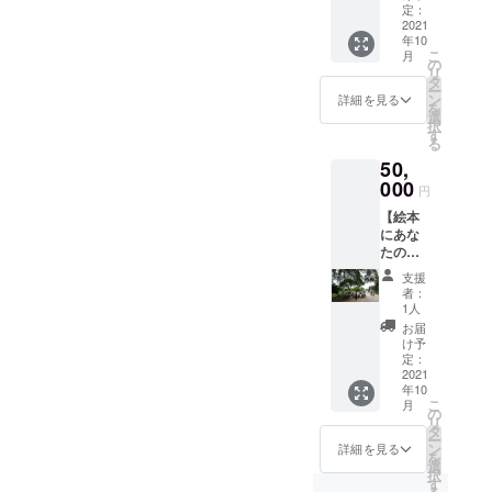
える
クラウ
定：
コー
2021
ドにて
年10
ス】 小
アップ
こ
月
学校や
し、各
の
リ
フリー
自でダ
タ
ー
スクー
ウン
ン
詳細を見る
を
ルにて
ロード
選
択
絵本と
いただ
す
る
お菓子
く方法
50,
を配布
で、お
する
000
送りい
円
際、現
たしま
【絵本
地とオ
す。
にあな
ンライ
たの名
ンで繋
前が載
ぎ、様
支援
るコー
子をご
者：
ス】 小
覧いた
1人
学校や
だきま
お届
フリー
す
け予
スクー
（2021
定：
ルにて
2021
年10月
年10
絵本と
上旬の
こ
月
お菓子
予
の
リ
を配布
定）。
タ
ー
する
ご都合
ン
詳細を見る
を
際、現
によ
選
択
地とオ
り、オ
す