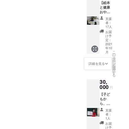
【絵本
す。 ま
と健康
た、管
おやつ
理栄養
配布時
士が考
支援
のビデ
案し、
者：
オが届
現地で
17人
くコー
配布す
お届
ス】 子
るニン
け予
どもた
ジンス
定：
ちのニ
2021
コーン
年10
コニコ
のレシ
こ
月
をお礼
ピ
の
リ
に。 絵
（PDF
タ
ー
本と健
で上記
ン
詳細を見る
を
康おや
メール
選
択
つを学
に添
す
る
校で配
付）を
30,
布する
お送り
際の、
000
しま
円
子ども
す。
【子ど
たちの
もか
様子な
ら、お
どをま
礼のビ
とめた
支援
デオ
ビデオ
者：
メッ
を、編
1人
セージ
集した
お届
をもら
動画を
け予