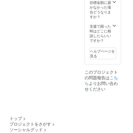
ダウン
どを、
目標金額に届
ロード
体感し
かなかった場
いただ
てくだ
合どうなりま
く方法
さい。
すか？
で、お
また、
送りい
配布時
支援で困った
たしま
に、子
時はどこに相
す。 ま
どもか
談したらいい
た、絵
らのご
ですか？
本の最
支援者
後の
様ご本
ヘルプページを
ページ
人に宛
見る
に、印
てた直
刷支援
接の
者とし
メッ
このプロジェクト
て、お
セージ
の問題報告は
こち
名前を
を撮影
掲載さ
ら
よりお問い合わ
し、
せてい
MP4の
せください
ただき
形式
ます。
で、後
ご支援
日お送
時、必
りしま
ず備考
す。
欄に、
トップ
>
掲載を
プロジェクトをさがす
>
ご希望
ソーシャルグッド
>
される