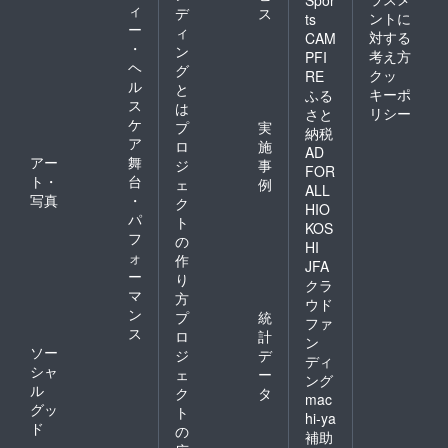
ィ
デ
ス
ントに
ts
ー
ィ
対する
CAM
・
ン
考え方
PFI
ヘ
グ
クッ
RE
ル
と
キーポ
ふる
ス
は
リシー
さと
ケ
プ
実
納税
ア
ロ
施
AD
アー
舞
ジ
事
FOR
ト・
台
ェ
例
ALL
写真
・
ク
HIO
パ
ト
KOS
フ
の
HI
ォ
作
JFA
ー
り
クラ
マ
方
ウド
ン
プ
統
ファ
ス
ロ
計
ン
ソー
ジ
デ
ディ
シャ
ェ
ー
ング
ル
ク
タ
mac
グッ
ト
hi-ya
ド
の
補助