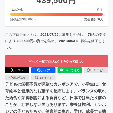
終了
122
%達成
目標金額
360,000
円
支援者数
76
人
このプロジェクトは、
2021/07/22
に募集を開始し、
76
人の支援
により
439,500
円の資金を集め、
2021/08/31
に募集を終了しま
した
もう一度プロジェクトをやってほしい
ポスト
シェア
LINEで送る
URLコピー
埋め込み
QRコード
子どもの栄養不良が深刻なカンボジアで、小学生に、食
育絵本と健康的なお菓子を配布します。バランスの取れ
た給食や栄養教諭による食育など、日本では当たり前の
ことが、存在しない国もあります。栄養は権利。カンボ
ジアの子どもたちが、健康的に生き、学び、成長する機