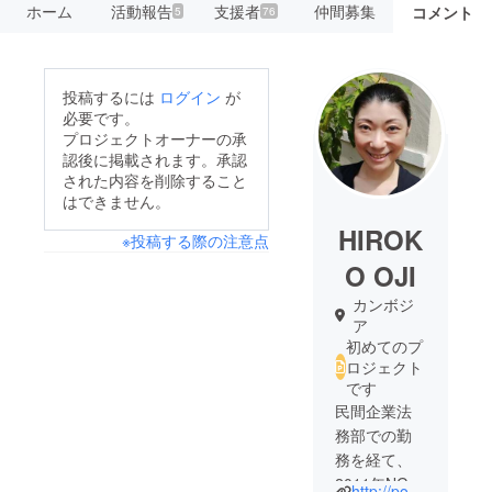
ホーム
活動報告
支援者
仲間募集
コメント
5
76
投稿するには
ログイン
が
必要です。
プロジェクトオーナーの承
認後に掲載されます。承認
された内容を削除すること
はできません。
HIROK
※投稿する際の注意点
O OJI
カンボジ
ア
初めてのプ
ロジェクト
です
民間企業法
務部での勤
務を経て、
2011年NGO
http://popok-khmer.com/