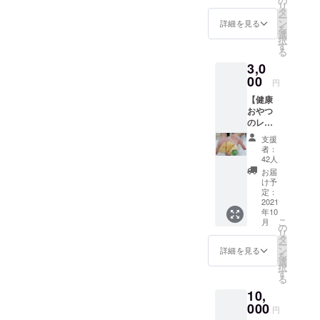
の
教育で子供
リ
トメン
タ
ー
の栄養改善
バーよ
ン
詳細を見る
を
り、心
選
を目指す事
択
を込め
す
業NOM
る
てお礼
3,0
POPOKを立
のメー
ルを差
00
ち上げる。
円
し上げ
【健康
ます。
おやつ
のレシ
ピがも
支援
らえる
者：
コー
42人
ス】 プ
お届
ロジェ
け予
クトメ
定：
ンバー
2021
年10
から、
こ
月
感謝の
の
リ
気持ち
タ
ー
を込め
ン
詳細を見る
を
て、お
選
択
礼の
す
る
メール
10,
をお送
りいた
000
円
しま