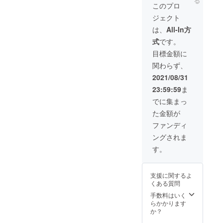
る
ンライ
ンタイ
このプロ
ンで繋
ムでご
ジェクト
ぎ、様
覧いた
子をご
だけな
は、
All-In方
覧いた
い場合
式
です。
だきま
は、後
す
日、編
目標金額に
（2021
集した
関わらず、
年10月
動画を
上旬の
クラウ
2021/08/31
予
ドにて
23:59:59
ま
定）。
アップ
ご都合
し、各
でに集まっ
により
自でダ
た金額が
オンタ
ウン
イムで
ロード
ファンディ
ご覧い
いただ
ングされま
ただけ
く方法
ない場
で、お
す。
合は、
送りい
後日、
たしま
編集し
す。 読
支援に関するよ
た動画
み聞か
くある質問
をクラ
せの様
ウドに
子、お
手数料はいく
てアッ
菓子を
らかかります
プし、
食べる
か？
各自で
様子な