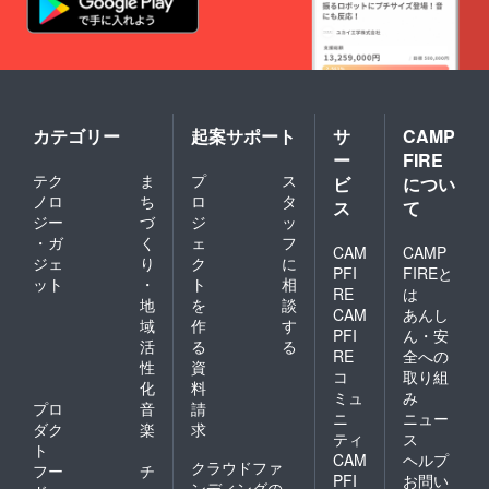
カテゴリー
起案サポート
サ
CAMP
ー
FIRE
テク
ま
プ
ス
ビ
につい
ノロ
ち
ロ
タ
ス
て
ジー
づ
ジ
ッ
・ガ
く
ェ
フ
CAM
CAMP
ジェ
り
ク
に
PFI
FIREと
ット
・
ト
相
RE
は
地
を
談
CAM
あんし
域
作
す
PFI
ん・安
活
る
る
RE
全への
性
資
コ
取り組
化
料
ミュ
み
プロ
音
請
ニ
ニュー
ダク
楽
求
ティ
ス
ト
CAM
ヘルプ
クラウドファ
フー
チ
PFI
お問い
ンディングの