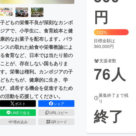
円
まちづくり・地域活性化
子どもの栄養不良が深刻なカンボ
ジアで、小学生に、食育絵本と健
CAMPFIRE for Social Good
CAMPFIRE Creation
122%
康的なお菓子を配布します。バラ
CAMPFIREふるさと納税
machi-ya
コミュニティ
目標金額は
360,000円
ンスの取れた給食や栄養教諭によ
る食育など、日本では当たり前の
支援者数
ことが、存在しない国もありま
76
人
す。栄養は権利。カンボジアの子
どもたちが、健康的に生き、学
び、成長する機会を促進するため
募集終了まで残
の活動を応援してください。
り
ポスト
シェア
終了
LINEで送る
URLコピー
埋め込み
QRコード