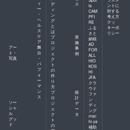
ィ
デ
ス
ントに
ts
ー
ィ
対する
CAM
・
ン
考え方
PFI
ヘ
グ
クッ
RE
ル
と
キーポ
ふる
ス
は
リシー
さと
ケ
プ
実
納税
ア
ロ
施
AD
アー
舞
ジ
事
FOR
ト・
台
ェ
例
ALL
写真
・
ク
HIO
パ
ト
KOS
フ
の
HI
ォ
作
JFA
ー
り
クラ
マ
方
ウド
ン
プ
統
ファ
ス
ロ
計
ン
ソー
ジ
デ
ディ
シャ
ェ
ー
ング
ル
ク
タ
mac
グッ
ト
hi-ya
ド
の
補助