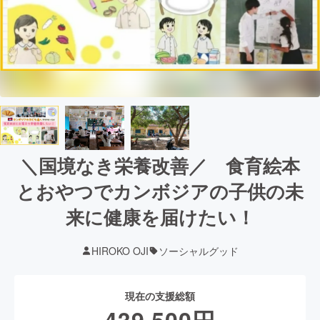
＼国境なき栄養改善／ 食育絵本
とおやつでカンボジアの子供の未
来に健康を届けたい！
HIROKO OJI
ソーシャルグッド
現在の支援総額
439,500
円