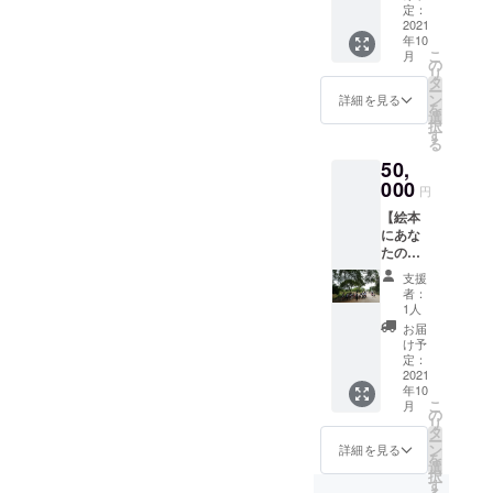
ロジェクトでは、新たにこ
ビデオでさせていただきま
のことを噂で聞いていて、
たと言います。子どもの学
栄養科のドクター曰く、相
える
クラウ
定：
コー
2021
ドにて
ちらのスケジュールにて対
す。
読んでみたいと思ってい
びは、周囲の大人の反応に
談に来る保護者の多くが
年10
ス】 小
アップ
こ
月
応させていただきたく、ご
学校や
し、各
の
た」と言っていただけたり
左右されることがあると感
「子どもがご飯をたべない
リ
フリー
自でダ
タ
理解のほどお願い申し上げ
ー
して、大変嬉しく、また一
スクー
じます。熱心な先生のクラ
ウン
ので、栄養サプリを処方し
ン
詳細を見る
を
ルにて
ロード
選
ます。11月中旬 絵本製
択
層身の引き締まる思いでお
スの子どもたちは、先生に
てくれ」というのだそう。
絵本と
いただ
す
る
お菓子
く方法
本印刷完了11月中旬～ 絵
ります。今後の進捗も、楽
負けず一生懸命授業に参加
まずはきちんとご飯を食べ
50,
を配布
で、お
本とお菓子のお届け12月中
する
000
送りい
しみにお待ちいただけまし
してくれるのです。ダチョ
る習慣が大切なのだという
円
際、現
たしま
旬～ リターン発送絵本が
【絵本
たら幸いです。
地とオ
ウ小学校に絵本を届けて、
す。
ところから保護者に教育し
にあな
ンライ
完成次第、お届け先と調整
ソペアック先生と一緒に、
たの名
なければならないと言いま
ンで繋
前が載
ぎ、様
の上、お菓子と合わせて配
支援
また栄養授業をすることを
す。ドクターは、私たちの
るコー
子をご
者：
ス】 小
布してまいります。10月末
覧いた
1人
楽しみにしています。クラ
作った絵本の動画を見て、
学校や
だきま
お届
のリターン発送を楽しみに
フリー
す
ウドファンディングは残す
け予
「これは使える！絵本出版
スクー
（2021
定：
お待ちくださっていた皆様
ところ11日。目標金額まで
ルにて
2021
のために是非協力したい」
年10月
年10
絵本と
上旬の
には、遅延のご連絡とな
もうあと一歩のところに来
こ
月
といってくださいました。
お菓子
予
の
リ
を配布
り、大変申し訳ありませ
定）。
タ
ています。記事のシェアな
許可を得て、こちらの写真
ー
する
ご都合
ン
詳細を見る
を
ん。引き続き、現地状況を
際、現
によ
どしていただけると、大き
選
を使わせていただきます。
択
地とオ
り、オ
す