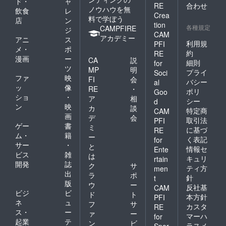
ド・
ャ
RE
合わせ
ノウハウを無
飲食
レ
Crea
料で学ぼう
店
ン
tion
各種規定
CAMPFIRE
ジ
CAM
アカデミー
アニ
ス
利用規
PFI
メ・
ポ
約
RE
漫画
ー
CA
説
細則
for
ツ
MP
明
プライ
Soci
ファ
映
FI
会
バシー
al
ッ
像
RE
・
ポリ
Goo
ショ
・
ア
相
シー
d
ン
映
カ
談
特定商
CAM
画
デ
会
取引法
PFI
ゲー
書
ミ
に基づ
RE
ム・
籍
ー
く表記
for
サー
・
と
情報セ
Ente
ビス
雑
は
キュリ
rtain
開発
誌
ク
サ
ティ方
men
出
ラ
ポ
針
t
版
ウ
ー
反社基
CAM
ビジ
ビ
ド
ト
本方針
PFI
ネ
ュ
フ
サ
カスタ
RE
ス・
ー
ァ
ー
マーハ
for
起業
テ
ン
ビ
ラスメ
Spor