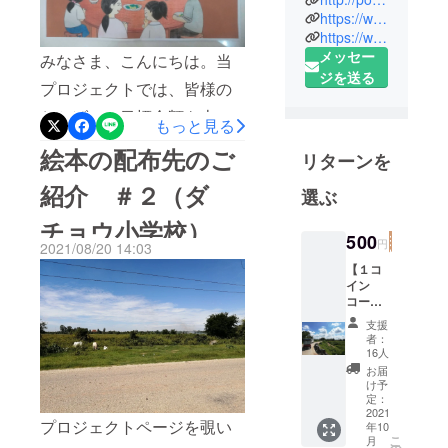
要本文より抜粋）８月下
職員の駐在
https://www.facebook.com/popok.cambodia
旬 クラウドファンディン
員としてカ
https://www.youtube.com/channel/UCH_9Iw1VfD-TvlzicjcadNA
グ終了９月上旬 絵本翻訳
メッセー
ンボジア
みなさま、こんにちは。当
ジを送る
へ。女性の
完了９月下旬 絵本製本印
プロジェクトでは、皆様の
自立支援、
刷完了10月上旬～ 絵本と
おかげで、目標金額を上回
小児外科医
もっと見る
お菓子のお届け* 10月下旬
る439,500円のご支援をいた
療支援、病
絵本の配布先のご
リターンを
～ リターン発送** 新型コ
院給食支
だきました。これにより、
紹介 ＃２（ダ
援、学齢期
選ぶ
ロナウイルス感染拡大防止
プロジェクトの予算と配布
児童の食生
のため、政府の方針によ
チョウ小学校）
先についての最新情報を、
活指針作成
500
円
2021/08/20 14:03
り、学校へのお届けが予定
ご報告させていただきま
など、幅広
【１コ
い事業に携
より遅れる場合がありま
す。まず、新たに12の学校
イン
わる。こう
コー
す。ご支援者様には、現地
や病院などに、絵本を配布
ス】 ク
した経験を
支援
ラウド
の状況を適宜報告いたしま
することが決定しまし
者：
通して、栄
ファン
16人
す。しかしながら、絵本の
養の大切さ
ディン
た！！また、20冊を予備と
お届
グの期
け予
を知り、
製本印刷およびお届けが遅
して追加で印刷し、NOM
間終了
定：
2018年、お
後に、
2021
れております。遅延の理由
POPOKにて保管し、今後の
プロジェクトページを覗い
年10
プロ
菓子と栄養
こ
月
ジェク