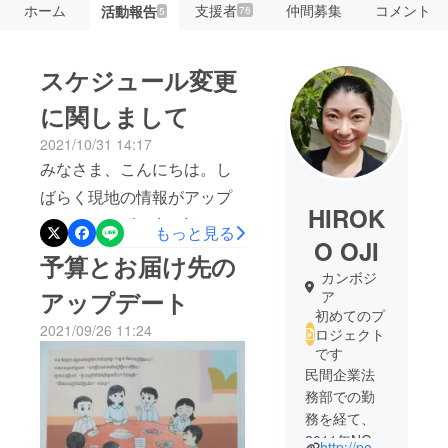
ホーム
支援者
仲間募集
コメント
活動報告
76
5
スケジュール変更
に関しまして
2021/10/31 14:17
みなさま、こんにちは。し
ばらく現地の情報がアップ
HIROK
デートできずに申し訳あり
もっと見る
O OJI
ません。本日は、スケ
予算とお届け先の
カンボジ
ジュールの変更について、
アップデート
ア
お知らせさせていただきま
初めてのプ
2021/09/26 11:24
ロジェクト
す。プロジェクトでは、以
です
下の通りのスケジュールを
民間企業法
立てて、活動を予定してき
務部での勤
務を経て、
ました。（プロジェクト概
2011年NGO
http://popok-khmer.com/