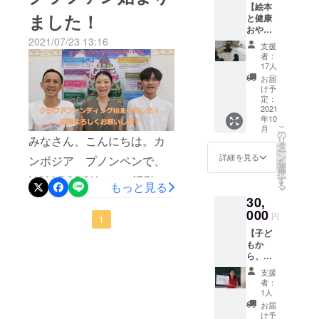
での休校により、これまで
加により、配布にかかる交
る。絵も子どもの関心を引
したときの、あの胃が
【絵本
す。 ま
ました！
と健康
学校には配達ができない状
た、管
通費、送料、人件費が増額
くようなかわいい絵になっ
キュッとなった感じ（小心
おやつ
理栄養
況が続いておりましたが、
配布時
2021/07/23 13:16
しました。 4. 直接の配布
士が考
ている。（カンボジアの子
者なもので）を思いだしつ
支援
のビデ
案し、
者：
先週、カンボジア教育青年
を諦めていた地方の学校・
どもたちへの教育に）一緒
オが届
つ、今は、こんなにもたく
現地で
17人
くコー
配布す
スポーツ省より、11月1日か
お届
病院2件に直接訪問するため
に取り組んでくれてありが
さんの方に賛同してもらえ
ス】 子
るニン
け予
どもた
ら学校が再開されることが
ジンス
定：
の交通費を加えました。
とう」とのことです。ソペ
たのだと、あたたかい気持
ちのニ
2021
コーン
発表されました。お届け予
年10
コニコ
5. 配布の様子などを収め
のレシ
アック先生は、以前NOM
ちになっています。本当に
こ
月
をお礼
ピ
の
定の学校とは、久しぶりの
みなさん、こんにちは。カ
リ
たビデオの作成を、外部委
POPOKが同校で栄養授業を
に。 絵
ありがとうございます！本
（PDF
タ
ー
本と健
で上記
ン
詳細を見る
登校再開のため、最初は感
ンボジア プノンペンで、
託することとしました。 皆
したとき、子どもたちと一
を
日は、絵本配布先の一つで
康おや
メール
選
択
つを学
染防止ルールの徹底や、生
に添
NOM POPOKとして活動し
す
様の温かい応援とご理解の
緒に熱心に授業に参加し、
あるカンボジア国立小児病
る
もっと見る
校で配
付）を
徒の管理など、現場が忙し
ている、福原と大路です。
30,
布する
おかげで、活動幅を広げる
お送り
たくさんの質問をしてくれ
院（National Pediatric
際の、
000
しま
円
くなることが予想されるの
今日は、普段一緒に働いて
1
ことができそうです。これ
た方です。NOM POPOKの
子ども
Hospital）について、ご紹介
す。
【子ど
たちの
で、訪問は状況がもう少し
いるカンボジア人スタッ
を機に、初めて連絡させて
授業で、彼自身の食生活
します。カンボジアではま
もか
様子な
ら、お
どをま
落ち着いてからとする方向
フ、スウェイにも参加して
いただいたNGOに歓迎して
も、野菜を多く食べるよう
だ珍しい、患者とその保護
礼のビ
とめた
支援
で話し合いしております。
デオ
もらい、クラウドファン
ビデオ
いただいたり、久しぶりに
になったり、バランスを考
者：
者に、栄養カウンセリング
メッ
を、編
1人
こうした状況のもと、当プ
ディング開始のご挨拶を、
連絡した方には「食育絵本
セージ
えて食べるように、変わっ
集した
を提供している病院です。
お届
をもら
動画を
け予