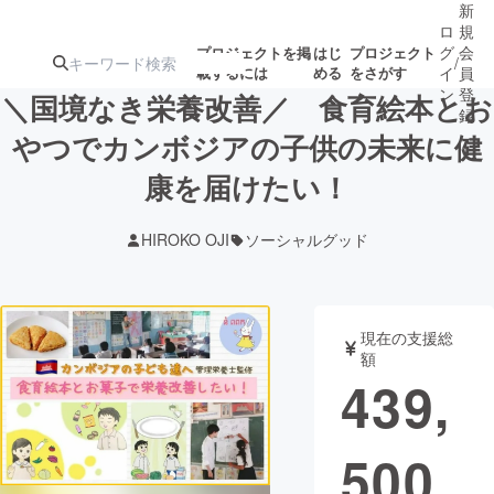
新
ロ
規
グ
会
プロジェクトを掲
はじ
プロジェクト
/
載するには
める
をさがす
イ
員
ン
登
＼国境なき栄養改善／ 食育絵本とお
録
やつでカンボジアの子供の未来に健
康を届けたい！
人気のプロ
注目のリ
注目の新着プロ
募集終了が近いプ
もうすぐ公開
ジェクト
ターン
ジェクト
ロジェクト
されます
HIROKO OJI
ソーシャルグッド
アート・写真
音楽
現在の支援総
テクノロジー・ガジェット
ゲーム・サ
額
439,
映像・映画
書籍・雑誌
500
ビジネス・起業
チャレンジ