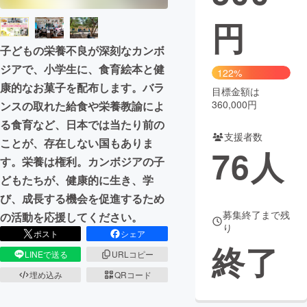
円
まちづくり・地域活性化
子どもの栄養不良が深刻なカンボ
ジアで、小学生に、食育絵本と健
CAMPFIRE for Social Good
CAMPFIRE Creation
122%
康的なお菓子を配布します。バラ
CAMPFIREふるさと納税
machi-ya
コミュニティ
目標金額は
360,000円
ンスの取れた給食や栄養教諭によ
る食育など、日本では当たり前の
支援者数
ことが、存在しない国もありま
76
人
す。栄養は権利。カンボジアの子
どもたちが、健康的に生き、学
び、成長する機会を促進するため
募集終了まで残
の活動を応援してください。
り
ポスト
シェア
終了
LINEで送る
URLコピー
埋め込み
QRコード