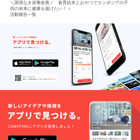
お名前
＼国境なき栄養改善／ 食育絵本とおやつでカンボジアの子
の記入
供の未来に健康を届けたい！
>
をお願
活動報告一覧
いいた
しま
す。