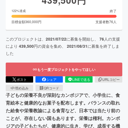
終了
122
%達成
目標金額
360,000
円
支援者数
76
人
このプロジェクトは、
2021/07/22
に募集を開始し、
76
人の支援
により
439,500
円の資金を集め、
2021/08/31
に募集を終了しま
した
もう一度プロジェクトをやってほしい
ポスト
シェア
LINEで送る
URLコピー
埋め込み
QRコード
子どもの栄養不良が深刻なカンボジアで、小学生に、食
育絵本と健康的なお菓子を配布します。バランスの取れ
た給食や栄養教諭による食育など、日本では当たり前の
ことが、存在しない国もあります。栄養は権利。カンボ
ジアの子どもたちが、健康的に生き、学び、成長する機