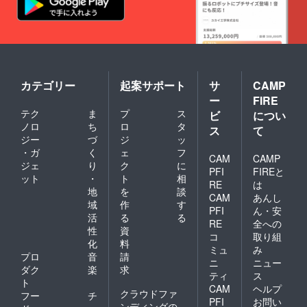
カテゴリー
起案サポート
サ
CAMP
ー
FIRE
テク
ま
プ
ス
ビ
につい
ノロ
ち
ロ
タ
ス
て
ジー
づ
ジ
ッ
・ガ
く
ェ
フ
CAM
CAMP
ジェ
り
ク
に
PFI
FIREと
ット
・
ト
相
RE
は
地
を
談
CAM
あんし
域
作
す
PFI
ん・安
活
る
る
RE
全への
性
資
コ
取り組
化
料
ミュ
み
プロ
音
請
ニ
ニュー
ダク
楽
求
ティ
ス
ト
CAM
ヘルプ
クラウドファ
フー
チ
PFI
お問い
ンディングの