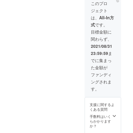
鑑みつつ、プロジェクトを
る
な後押しとなります。皆様
ンライ
この写真の手前に、カウン
ンタイ
このプロ
ンで繋
ムでご
進めてまいりますので、引
のご協力、どうぞよろしく
セリングに来た子どもがお
ジェクト
ぎ、様
覧いた
子をご
き続き見守っていただけま
だけな
は、
All-In方
お願いいたします。
もちゃで遊べる小さなス
覧いた
い場合
したら幸いです。どうぞよ
式
です。
だきま
は、後
ペースがあります。ここに
す
日、編
目標金額に
ろしくお願いいたします。
（2021
絵本を置いて、子どもと保
集した
関わらず、
年10月
動画を
護者が読めるようにするつ
上旬の
クラウ
2021/08/31
予
ドにて
もりです。国立小児病院に
23:59:59
ま
定）。
アップ
ご都合
し、各
は、栄養カウンセリング
でに集まっ
により
自でダ
た金額が
オンタ
ルーム以外にも、各病棟の
ウン
イムで
ロード
ファンディ
待合室にも配置できるよう
ご覧い
いただ
ングされま
ただけ
く方法
に、合計30冊の絵本を配布
ない場
で、お
す。
合は、
送りい
する予定です。まずは目標
後日、
たしま
編集し
金額の達成を、そして絵本
す。 読
支援に関するよ
た動画
み聞か
くある質問
とお菓子を子どもたちの手
をクラ
せの様
ウドに
子、お
手数料はいく
元に届けるまで、気合を入
てアッ
菓子を
らかかります
プし、
食べる
か？
れて駆け抜けます！
各自で
様子な