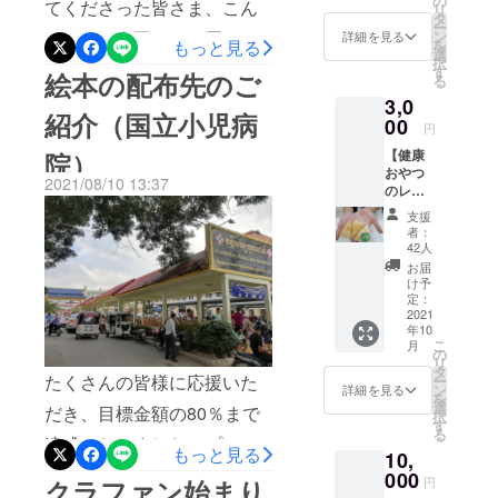
は、以下の通りです。前回
の
活動の必要に応じて、新た
てくださった皆さま、こん
教育で子供
リ
トメン
タ
ー
の投稿にてお知らせした通
の栄養改善
バーよ
に配布して参ります。本プ
にちは！今回は、お届け先
ン
詳細を見る
を
もっと見る
り、心
選
を目指す事
り、絵本をハードカバーに
択
ロジェクトでの絵本の総印
のひとつであるダチョウ小
を込め
す
絵本の配布先のご
業NOM
る
てお礼
することにしました。これ
刷数は合計1007冊となりま
学校についてご紹介しま
3,0
POPOKを立
のメー
紹介（国立小児病
ルを差
に伴い、製本方法が変更さ
00
す。次に、予算です。大き
ち上げる。
す。ダチョウ小学校は、プ
円
し上げ
れ、中央部分に配置された
【健康
院）
ます。
な変更点は、以下のとおり
ノンペンを囲むように位置
おやつ
2021/08/10 13:37
絵や文が一部見づらくなっ
です。 1. 翻訳の質を高め
のレシ
するカンダール州にある、
ピがも
てしまったため、配置を変
支援
るため、外部翻訳者を2名に
公立の小学校です。生徒数
らえる
者：
コー
える作業が発生し、製本お
42人
増やしました。 2. 絵本印
500名の比較的大きな学校で
ス】 プ
お届
よび印刷作業が遅れてし
ロジェ
刷数の増加による増額。ま
け予
す。この学校に勤務するソ
クトメ
定：
まっています。完成は11月
た、印刷数が増えたこと
ンバー
2021
ペアック先生に、私たちの
年10
から、
半ばの見込みです。当方の
こ
で、印刷単価が下がったた
月
食育絵本（ビデオ版）を送
感謝の
の
リ
気持ち
製本業務への知識のなさが
タ
め、より質の良い絵本を届
り、感想を聞いてみまし
たくさんの皆様に応援いた
ー
を込め
ン
詳細を見る
を
起こした遅延ですので、大
て、お
選
けられるよう、全てハード
た。「わかりやすい内容
だき、目標金額の80％まで
択
礼の
す
変申し訳なく思っていま
る
カバーで印刷することを決
メール
で、子どもたちにとって役
達成いたしました。プロ
もっと見る
10,
をお送
す。また、カンボジア全土
めました。 3. 配布先の増
立つ栄養知識が入ってい
ジェクトの公開ボタンを押
りいた
000
円
クラファン始まり
しま