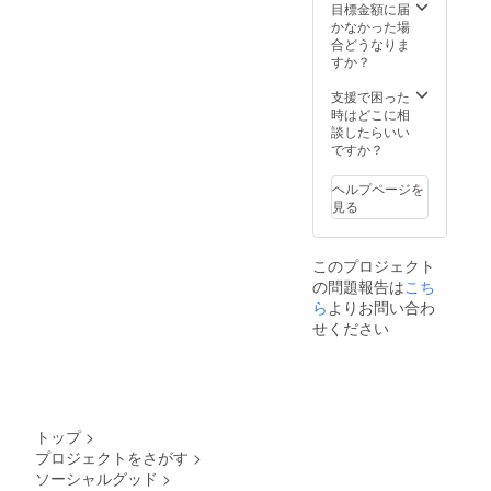
ダウン
どを、
目標金額に届
ロード
体感し
かなかった場
いただ
てくだ
合どうなりま
く方法
さい。
すか？
で、お
また、
送りい
配布時
支援で困った
たしま
に、子
時はどこに相
す。 ま
どもか
談したらいい
た、絵
らのご
ですか？
本の最
支援者
後の
様ご本
ヘルプページを
ページ
人に宛
見る
に、印
てた直
刷支援
接の
者とし
メッ
このプロジェクト
て、お
セージ
の問題報告は
こち
名前を
を撮影
掲載さ
ら
よりお問い合わ
し、
せてい
MP4の
せください
ただき
形式
ます。
で、後
ご支援
日お送
時、必
りしま
ず備考
す。
欄に、
トップ
>
掲載を
プロジェクトをさがす
>
ご希望
ソーシャルグッド
>
される