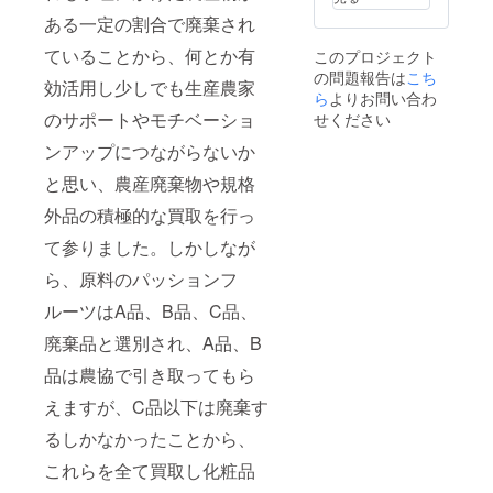
円）
てお
ティッ
ある一定の割合で廃棄され
７）プ
り、ボ
ク（タ
レミア
タニカ
ンカン
ていることから、何とか有
このプロジェクト
ム ク
ノン開
シトラ
の問題報告は
こち
リーム
発者と
ス：990
効活用し少しでも生産農家
（6,380
ともに
ら
よりお問い合わ
円）、
円）
作る自
ホー
のサポートやモチベーショ
せください
８）
分だけ
リーバ
フェイ
の至高
ンアップにつながらないか
ジル バ
スオイ
のオー
スエッ
と思い、農産廃棄物や規格
ル
ガニッ
センス
（3,410
クコス
（入浴
外品の積極的な買取を行っ
円）
メが体
剤：
９）
験、入
2,750
て参りました。しかしなが
ホー
手でき
円）
リーバ
ます。
４）全
ら、原料のパッションフ
ジルイ
◉【Pre
国送料
ン
mium処
無料
ルーツはA品、B品、C品、
フュー
方化粧
廃棄品と選別され、A品、B
ズド
水
バーム
150ml×
品は農協で引き取ってもら
（2,750
5本】
円）
＊お好
えますが、C品以下は廃棄す
10）
きな蒸
ハーバ
留水や
るしかなかったことから、
ルモイ
植物エ
ストハ
キスを
これらを全て買取し化粧品
ンドク
ヒアリ