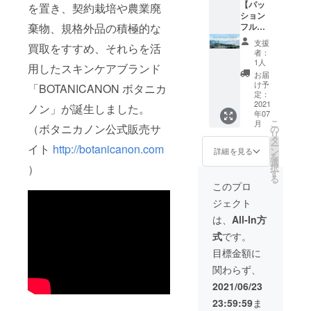
ション
【パッ
リーバ
を置き、契約栽培や農業廃
フルー
生み出
フルー
ション
ジル化
ツのエ
し、お
ツ規格
フルー
棄物、規格外品の積極的な
粧水
キスを
顔を優
外品：B
ツ20
（2,420
高配合
しく洗
支援
買取をすすめ、それらを活
品、C品
個】
円）、
した就
者：
い上げ
クラス
【5000
ゲット
寝前の
1人
ます。
用したスキンケアブランド
を20個
0円の
ウ化粧
自然由
お届
６）全
（生果
コース
水
来成分
け予
「BOTANICANON ボタニカ
国送料
実）
にオリ
（2,420
定：
100％プ
無料
２）
ジナル
2021
円）、
レミア
ノン」が誕生しました。
年07
パッ
コスメ
クレン
ム美容
こ
月
ション
制作費
（ボタニカノン公式販売サ
ジング
の
液 ５）
リ
フルー
用が追
クリー
タ
全国送
ー
イト
http://botanicanon.com
ツロー
加され
ム
ン
料無料
詳細を見る
を
ション
たプレ
（2,530
選
択
）
（1,650
ミアム
円）、
す
る
円）
プラ
プレミ
このプロ
３）ボ
ン】 ◉リ
アム ボ
ジェクト
タニカ
ターン
タニカ
ノン化
品の詳
ノン
は、
All-In方
粧水：4
細は、
エッセ
式
です。
本合計
50,000
ンス
9,680円
円コー
（美容
目標金額に
（各
スと同
液：
関わらず、
種：
じで
6,050
2,420円
す。
円）、
2021/06/23
／ゲッ
（商品
プレミ
23:59:59
ま
トウ・
合計
アムボ