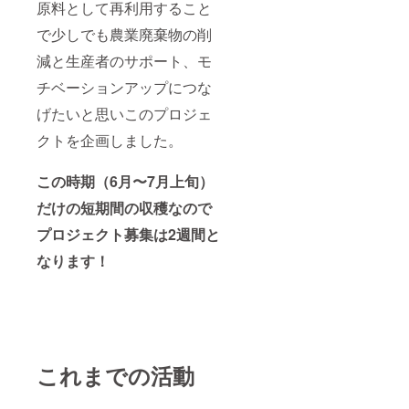
リーム
ングし
原料として再利用すること
（1,100
ながら
で少しでも農業廃棄物の削
円）
原材料
11）バ
やエキ
減と生産者のサポート、モ
スエッ
スには
センス
こだ
チベーションアップにつな
（入浴
わっ
剤本
て、お
げたいと思いこのプロジェ
体：
客様だ
2,750
けの
クトを企画しました。
円）
Btanica
12）バ
l&Prem
この時期（6月〜7月上旬）
スエッ
iumな化
センス
粧水を
だけの短期間の収穫なので
詰め替
お作り
え
いたし
プロジェクト募集は2週間と
（2,530
ます。
円）
◉【Pre
なります！
13）シ
mium処
トラア
方フェ
ロマ
イス＆
シャン
ボディ
プー
オイル
（1,760
60ml×5
円）
本】 ＊
これまでの活動
14）オ
お好き
リエン
なアロ
タルア
マブレ