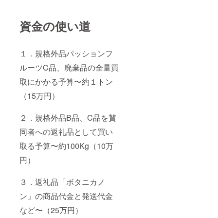
ト石け
をお客
ん（550
様専用
円）
にお作
資金の使い道
18）
りいた
ウッ
しま
ディ−フ
す。
ローラ
【オリ
１．規格外品パッションフ
ル石け
ジナル
ん（550
コスメ
ルーツC品、廃棄品の全量買
円）
ができ
取にかかる予算〜約１トン
19）
るま
リップ
で】 ◉お
（15万円）
ス
電話、
ティッ
メー
ク
ル、
２．規格外品B品、C品を賛
（ホー
Zoomで
リーバ
のオン
同者への返礼品として買い
ジル
ライン
990円）
相談、
取る予算〜約100Kg（10万
20）
工場へ
リップ
のご来
円）
ス
店の４
ティッ
つの連
３．返礼品「ボタニカノ
ク（タ
絡方法
ンカン
でお打
ン」の商品代金と発送代金
シトラ
ち合わ
ス 990
せしま
など〜（25万円）
円） 21)
す。商