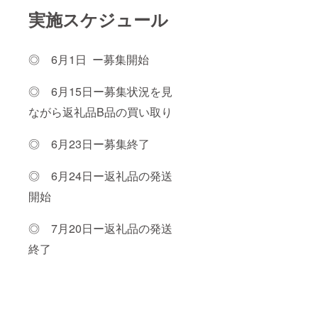
けたか
実施スケジュール
と思い
ます。
工場ま
で来ら
◎ 6月1日 ー募集開始
れまし
たら丸
一日、
◎ 6月15日ー募集状況を見
製作に
時間を
ながら返礼品B品の買い取り
割かせ
ていた
だきま
◎ 6月23日ー募集終了
す。ま
た工場
◎ 6月24日ー返礼品の発送
に遠路
お越し
開始
になら
れる際
は、近
◎ 7月20日ー返礼品の発送
くの鹿
屋市に
終了
お泊り
になら
れるこ
とをお
勧めい
たしま