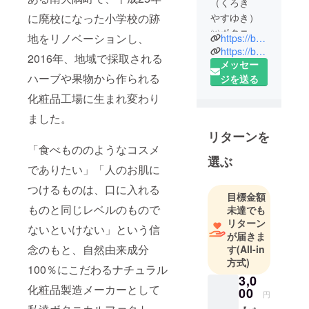
（くろき
に廃校になった小学校の跡
やすゆき）
㈱ボタニカ
地をリノベーションし、
https://botanical.co.jp
ルファクト
https://botanicanon.com
2016年、地域で採取される
リー・代
メッセー
ハーブや果物から作られる
表。食品加
ジを送る
工会社勤務
化粧品工場に生まれ変わり
後、25歳で
ました。
独立、化粧
リターンを
品企画、輸
「食べもののようなコスメ
入業を経
選ぶ
でありたい」「人のお肌に
て、2005年
37歳のとき
つけるものは、口に入れる
目標金額
に、鹿児島
ものと同じレベルのもので
未達でも
県南大隅町
リターン
ないといけない」という信
に手作り石
が届きま
けん工場を
念のもと、自然由来成分
す
(All-in
設立、M&A
方式)
100％にこだわるナチュラル
を経て、
3,0
化粧品製造メーカーとして
2016年3月か
00
円
ら現職。地