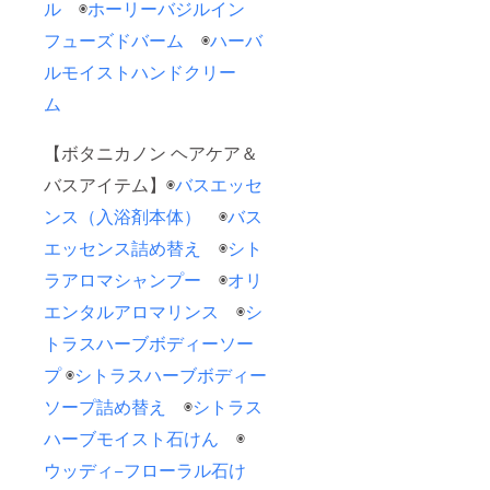
ル
◉
ホーリーバジルイン
フューズドバーム
◉
ハーバ
ルモイストハンドクリー
ム
【ボタニカノン ヘアケア＆
バスアイテム】◉
バスエッセ
ンス（入浴剤本体）
◉
バス
エッセンス詰め替え
◉
シト
ラアロマシャンプー
◉
オリ
エンタルアロマリンス
◉
シ
トラスハーブボディーソー
プ
◉
シトラスハーブボディー
ソープ詰め替え
◉
シトラス
ハーブモイスト石けん
◉
ウッディ−フローラル石け