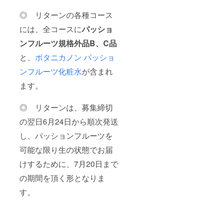
（3×7
られま
包：
したの
◎ リターンの各種コース
1,188
で各人2
円）
本づつ
には、全コースに
パッショ
25）全
お作り
国送料
しまし
ンフルーツ規格外品B、C品
無料で
た。
と、
ボタニカノン パッショ
お届け
ワーク
します
ショッ
ンフルーツ化粧水
が含まれ
プの時
間が
ます。
余った
のでフ
レグラ
◎ リターンは、募集締切
ンスも
作りま
の翌日6月24日から順次発送
した。
し、パッションフルーツを
こだわ
りのオ
可能な限り生の状態でお届
リジナ
ル化粧
けするために、7月20日まで
水、
マッ
の期間を頂く形となりま
サージ
オイル
す。
に大変
喜んで
いただ