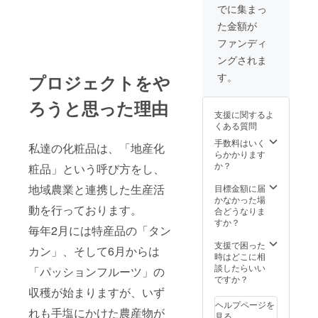
ホウ
55,150
タニカ
でに集まっ
ショ
円相
ノンク
た金額が
ウ・
当）
リーム
ティー
【パッ
（6,380
ファンディ
ツ
ション
円）、
ングされま
リー・
フルー
フェイ
ホー
ツ20
スオイ
す。
プロジェクトをや
リーバ
個】＆
ル
ジル）
【ボタ
（3,410
ろうと思った理由
４）エ
ニカノ
円）、
支援に関するよ
マル
ンフル
ハーバ
くある質問
ジョン
セット
ルモイ
（乳
＆ハー
ストハ
手数料はいく
私達の化粧品は、「地産化
液）：
ブ茶
ンドク
らかかります
（2,420
セッ
リーム
か？
粧品」という呼び方をし、
円）
ト：
（1,100
５）ク
55,150
円）、
地域農業と連携した生産活
目標金額に届
レンジ
円相
ホー
かなかった場
動を行っております。
ングク
当】 さ
リーバ
合どうなりま
リー
らに、
ジルイ
すか？
毎年2月には特産品の「タン
ム：
【自分
ン
（2,530
だけの
フュー
支援で困った
カン」、そして6月からは
円）
プレミ
ズド
時はどこに相
６）プ
アムコ
バーム
談したらいい
「パッションフルーツ」の
レミア
スメ作
（2,750
ですか？
ム エッ
りー引
円）、
収穫が始まりますが、いず
センス
換券】
リップ
ヘルプページを
(6,050
がつい
れも手塩にかけた農産物が
ス
見る