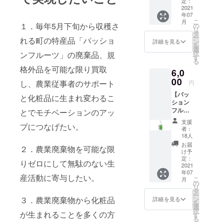
パッ
定：
まで、24年
相
2021
ション
年07
目となる。
当）】
フルー
こ
月
１）南
ツロー
１．毎年5月下旬から収穫さ
の
リ
大隅町
ション
タ
ー
れる町の特産品「パッショ
産農薬
（内容
ン
詳細を見る
を
不使用
量
選
択
ンフルーツ」の廃棄品、規
パッ
100ml
す
る
ション
）×2本
格外品を可能な限り買取
6,0
フルー
３）全
ツ規格
00
国送料
し、農業従事者のサポート
円
外品：B
無料
【パッ
品、C品
と化粧品に生まれ変わるこ
ション
クラス
フルー
を5個
とでモチベーションのアッ
ツ＆バ
（生果
支援
プにつなげたい。
スセッ
実）
者：
ト（商
２）ボ
18人
品合計
タニカ
お届
２．農業廃棄物を可能な限
7,040円
ノン
け予
相
パッ
定：
りゼロにして無駄のない生
当）】
2021
ション
年07
１）南
フルー
産活動に寄与したい。
こ
月
大隅町
ツロー
の
リ
産農薬
ション
タ
ー
不使用
（内容
ン
３．農業廃棄物から化粧品
詳細を見る
を
パッ
量
選
択
ション
が生まれることを多くの方
100ml
す
る
フルー
） ３）