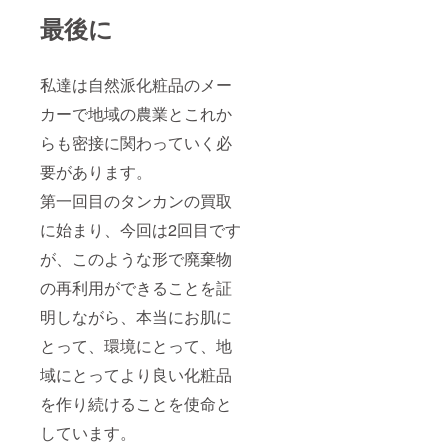
す。 近
最後に
隣の観
光案内
もさせ
ていた
私達は自然派化粧品のメー
だきま
すの
カーで地域の農業とこれか
で、お
気軽に
らも密接に関わっていく必
お申し
込みく
要があります。
ださ
い。
第一回目のタンカンの買取
に始まり、今回は2回目です
が、このような形で廃棄物
の再利用ができることを証
明しながら、本当にお肌に
とって、環境にとって、地
域にとってより良い化粧品
を作り続けることを使命と
しています。