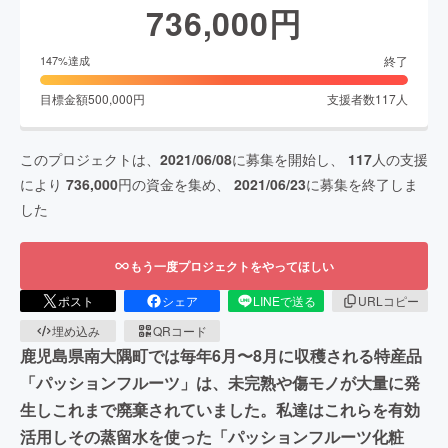
736,000
円
終了
147
%達成
目標金額
500,000
円
支援者数
117
人
このプロジェクトは、
2021/06/08
に募集を開始し、
117
人の支援
により
736,000
円の資金を集め、
2021/06/23
に募集を終了しま
した
もう一度プロジェクトをやってほしい
ポスト
シェア
LINEで送る
URLコピー
埋め込み
QRコード
鹿児島県南大隅町では毎年6月〜8月に収穫される特産品
「パッションフルーツ」は、未完熟や傷モノが大量に発
生しこれまで廃棄されていました。私達はこれらを有効
活用しその蒸留水を使った「パッションフルーツ化粧