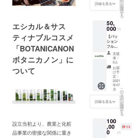
ー
大隅町
ション
ン
リーバ
詳細を見る
からで
を
産農薬
フルー
選
ジル バ
きたカ
択
不使用
ツロー
す
スエッ
リ石け
る
パッ
ション
センス
ん素地
50,
ション
（1,650
（入浴
エシカル＆サス
を月桃
フルー
000
円）
剤：
の蒸留
円
ツ規格
３）ボ
2,750
水で希
ティナブルコスメ
【パッ
外品：B
タニカ
円）、
釈した
ション
品、C品
ノン
ホー
贅沢な
「BOTANICANON
フルー
クラス
フェイ
リーバ
ボ
ツ20
を20個
スオイ
ジル茶
ディー
支援
個】＆
（生果
ボタニカノン」に
ル
（40g：
者：
ソープ
【ボタ
実）
（3,410
0人
1,512
です。
ニカノ
２）ボ
円）
円）
お届
ついて
５）ナ
ンフル
タニカ
４）プ
け予
チュラ
セット
ノン ス
定：
レミア
ルソー
＆ハー
2021
キンケ
ム ボ
プ レ
年07
ブ茶
アセッ
タニカ
モング
こ
月
セッ
ト （内
の
ノン
ラス
リ
ト：
訳）
タ
エッセ
（880
ー
55,150
パッ
ン
ンス
詳細を見る
円） ◎
を
円相
ション
選
（美容
レモン
択
当】
フルー
す
液：
グラス
る
１）南
ツロー
6,050
粉末が
100
大隅町
ション
円）＊
やわら
設立当初より、農業と化粧
産農薬
,00
（1,650
地産
残り2
かなス
不使用
円）、
0
パッ
品事業の密接な関係に重き
クラブ
円
パッ
ホー
ション
効果を