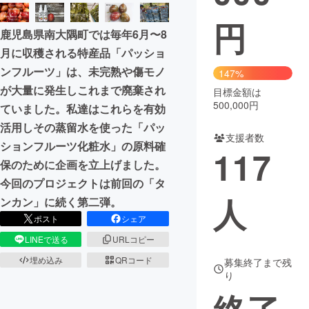
円
まちづくり・地域活性化
鹿児島県南大隅町では毎年6月〜8
月に収穫される特産品「パッショ
CAMPFIRE for Social Good
CAMPFIRE Creation
ンフルーツ」は、未完熟や傷モノ
147%
CAMPFIREふるさと納税
machi-ya
コミュニティ
が大量に発生しこれまで廃棄され
目標金額は
500,000円
ていました。私達はこれらを有効
活用しその蒸留水を使った「パッ
支援者数
ションフルーツ化粧水」の原料確
117
保のために企画を立上げました。
今回のプロジェクトは前回の「タ
人
ンカン」に続く第二弾。
ポスト
シェア
LINEで送る
URLコピー
埋め込み
QRコード
募集終了まで残
り