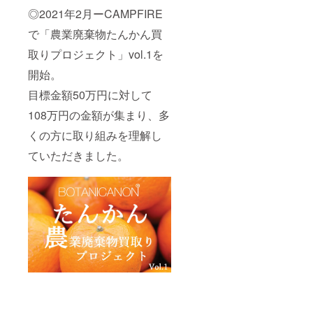
ロマリ
ンドを
◎2021年2月ーCAMPFIRE
ンス
ヒアリ
（1,760
ングし
で「農業廃棄物たんかん買
円）
ながら
15）シ
キャリ
取りプロジェクト」vol.1を
トラス
アオイ
ハーブ
ルは
開始。
ボ
オーガ
目標金額50万円に対して
ディー
ニック
ソープ
オイル
108万円の金額が集まり、多
（ボト
をフル
ル本体
に活用
くの方に取り組みを理解し
1,540
し、原
円）
料、ア
ていただきました。
16）シ
ロマ
トラス
に、徹
ハーブ
底的に
ボ
こだ
ディー
わった
ソープ
ボタニ
詰め替
カル＆
え
ゴー
（1,320
ジャス
円）
なフェ
17）シ
イス＆
トラス
ボ
ハーブ
ディー
モイス
オイル