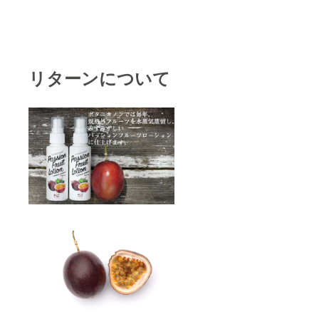
食器用
品のお
液体洗
届けは
剤（660
お打ち
円）
合わせ
22）
後10日
ホー
後とな
リターンについて
リーバ
りま
ジル茶
す。工
（40
場ご来
ｇ：
店の際
1,512
は事前
円）
にご予
23）
約お願
ホー
い致し
リーバ
ます。
ジル茶
【前回
（3×7
の企画
包：
のお客
1,080
様につ
円）
いて】
24）
前回2月
ホー
の企画
リーバ
の際に
ジルと
はお客
べにふ
様が一
うきの
口で3名
ブレン
でお越
ド茶
しにな