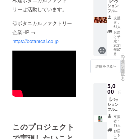
私達ボタニカルファクト
【パッ
元で採取さ
ション
リーは活動しています。
フルー
れた植物を
ツ特別
支援
活用し、化
企画
者：
◎ボタニカルファクトリー
コース
粧品の受託
64人
（商品
企業HP →
お届
製造、自社
合計
け予
ブランドの
3,300円
https://botanical.co.jp
定：
相
2021
製造販売を
年07
当）】
行う。耕作
こ
月
1）南大
の
リ
放棄地対
隅町産
タ
ー
農薬不
ン
詳細を見る
策、地産商
を
使用
選
品の開発な
択
パッ
す
る
ション
ど、化粧品
5,0
フルー
事業を通し
ツ規格
00
円
て地域創生
外品：B
【パッ
品、C品
に寄与でき
ション
クラス
る道を探っ
フルー
を5個
ツ＆オ
ている。
（生果
支援
イル美
実）
者：
化粧品業界
容コー
このプロジェクト
２）ボ
19人
歴は1997年
ス（商
タニカ
お届
品合計
ノン
より2021年
け予
で実現したいこと
5,060円