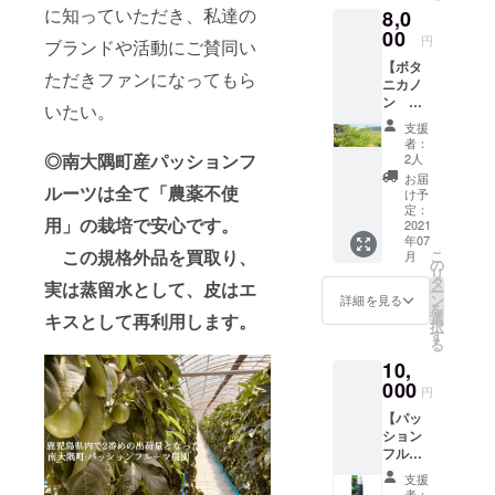
に知っていただき、私達の
8,0
ツ規格
ボタニ
外品：B
00
カノ
円
ブランドや活動にご賛同い
品、C品
ン
【ボタ
クラス
フェイ
ただきファンになってもら
ニカノ
を5個
スオイ
ン
（生果
ル
いたい。
パッ
実）
（30ml
支援
ション
２）ボ
）
者：
＆ホー
タニカ
◎南大隅町産パッションフ
４）全
2人
リーバ
ノン
国送料
お届
ジルプ
ルーツは全て「農薬不使
パッ
無料
け予
ラン
ション
定：
用」の栽培で安心です。
（商品
2021
フルー
年07
合計：
ツロー
この規格外品を買取り、
こ
月
8,332円
ション
の
リ
相
（1,650
タ
実は蒸留水として、皮はエ
ー
当）】
円）
ン
詳細を見る
を
1）南大
３）ボ
選
キスとして再利用します。
択
隅町産
タニカ
す
る
農薬不
ノン
10,
使用
ホー
パッ
000
リーバ
円
ション
ジル バ
【パッ
フルー
スエッ
ション
ツ規格
センス
フルー
外品：B
（2,750
ツ＆
品、C品
円） ◎
支援
パッ
クラス
南大隅
者：