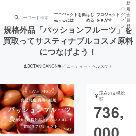
新
ロ
規
グ
会
プロジェクトを掲
はじ
プロジェクト
/
載するには
める
をさがす
イ
員
ン
登
規格外品「パッションフルーツ」を
録
買取ってサスティナブルコスメ原料
につなげよう！
人気のプロ
注目のリ
注目の新着プロ
募集終了が近いプ
もうすぐ公開
ジェクト
ターン
ジェクト
ロジェクト
されます
BOTANICANON
ビューティー・ヘルスケア
アート・写真
音楽
現在の支援総
テクノロジー・ガジェット
ゲーム・サ
額
736,
映像・映画
書籍・雑誌
000
ビジネス・起業
チャレンジ