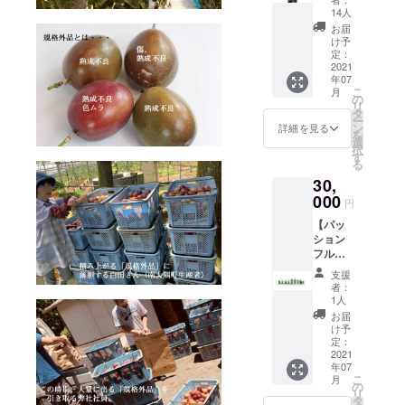
ション
を5個
町産無
14人
フルー
（生果
農薬の
お届
ツオ
実）
ホー
け予
イル美
２）ボ
定：
リーバ
容セッ
2021
タニカ
ジルを1
年07
ト（商
ノン
本に約
こ
月
品合計
パッ
の
400g使
リ
11,110
ション
タ
用しエ
ー
円相
＆ホー
ン
キス抽
詳細を見る
を
当）】
リーバ
選
出した
択
１）南
ジルプ
す
贅沢な
る
大隅町
ラン：
原液エ
30,
産農薬
（内
キスの
不使用
000
訳）
入浴剤
円
パッ
パッ
です。
【パッ
ション
ション
４）ボ
ション
フルー
フルー
タニカ
フルー
ツ規格
ツロー
ノン
ツ20個
外品：B
ション
シトラ
支援
＆スキ
品、C品
（1,650
スハー
者：
ンケア
クラス
円）、
1人
ブボ
セット
を10個
ホー
ディー
お届
（商品
（生果
リーバ
け予
ソープ
合計：
実）
定：
ジル化
（1,760
32,450
2021
２）ボ
粧水
円l） ◎
年07
円相
タニカ
（2,420
厳選さ
こ
月
当）】
ノン
の
円）、
れた植
リ
１）南
パッ
タ
ホー
物油脂