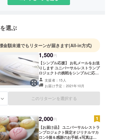
を選ぶ
標金額未達でもリターンが届きます
(All-in方式)
1,500
円
【シンプル応援】 お礼メールをお送
りします ユニバーサルレストランプ
ロジェクトの挑戦をシンプルに応援
するコースです。
支援者：15人
お届け予定：2021年10月
このリターンを選択する
る
2,000
円
【お届け品】 ユニバーサルレストラ
ンプロジェクト限定オジリナルマカ
ロン5個＆感謝のお手紙 ※写真はイ