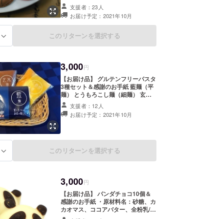
メージです。 ・原材料名：砂糖、
支援者：23人
アーモンド、加工卵、食塩/着色料、
お届け予定：2021年10月
香料（一部に卵含む） ・内容量：約
4g/個 ・保存方法：高温多湿を避
け、冷暗所保存 ・添加物表示：ない
このリターンを選択する
る
・アレルギー表示：卵(製造ラインで
乳、小麦、大豆を使用した製品も製
造しています)
3,000
円
【お届け品】 グルテンフリーパスタ
3種セット＆感謝のお手紙 藍麺（平
麺） とうもろこし麺（細麺） 玄米
麺（細麺） 原材料名: 藍麺（米粉・
支援者：12人
藍粉・澱粉・豆乳） とうもろこし麺
お届け予定：2021年10月
（米粉・とうもろこし粉・澱粉・豆
乳） 玄米麺（米粉・玄米粉・澱粉・
豆乳） 内容量:140g 保存方法:直射
日光を避けて常温保存 添加物表示:
ない アレルギー表示:大豆
このリターンを選択する
る
3,000
円
【お届け品】 パンダチョコ10個＆
感謝のお手紙 ・原材料名：砂糖、カ
カオマス、ココアバター、全粉乳/乳
化剤、バニラ香料、（一部に乳成