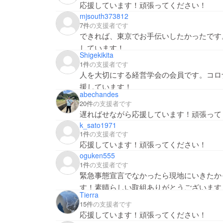
応援しています！頑張ってください！
mjsouth373812
7件
の支援者です
できれば、東京でお手伝いしたかったです
しています！
Shigekikita
1件
の支援者です
人を大切にする経営学会の会員です。コロ
援しています！
abechandes
20件
の支援者です
遅ればせながら応援しています！頑張って
k_sato1971
1件
の支援者です
応援しています！頑張ってください！
oguken555
1件
の支援者です
緊急事態宣言でなかったら現地にいきたか
す！素晴らしい取組ありがとうございます！
Tierra
15件
の支援者です
応援しています！頑張ってください！