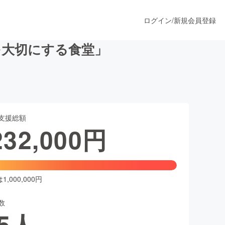
ログイン
/
新規会員登録
を大切にする食堂」
うすぐ公開されます
支援総額
プロダクト
232,000
円
ファッション
スポーツ
,000,000円
数
ア
ソーシャルグッド
5
人