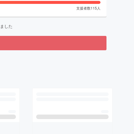
支援者数
115
人
ました