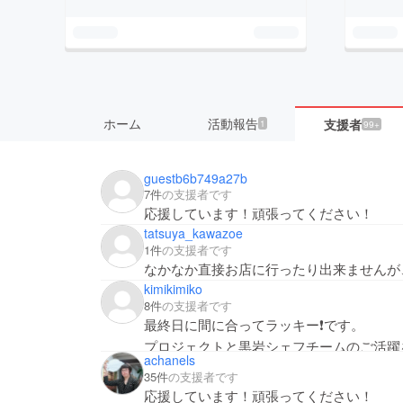
ホーム
活動報告
支援者
1
99+
guestb6b749a27b
7件
の支援者です
応援しています！頑張ってください！
tatsuya_kawazoe
1件
の支援者です
なかなか直接お店に行ったり出来ませんが
kimikimiko
8件
の支援者です
最終日に間に合ってラッキー❗️です。
プロジェクトと黒岩シェフチームのご活躍
achanels
35件
の支援者です
応援しています！頑張ってください！