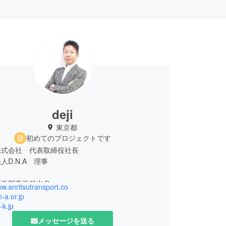
deji
東京都
初めてのプロジェクトです
株式会社 代表取締役社長
人D.N.A 理事
ww.anritsutransport.co
n-a.or.jp
d-k.jp
メッセージを送る