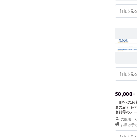
詳細を見
詳細を見
50,000
円
・HPへのお
名のみ） ※
名前等のデー
データの確認
支援者：2
めご了承くだ
お届け予定
は可能でござ
詳細を見