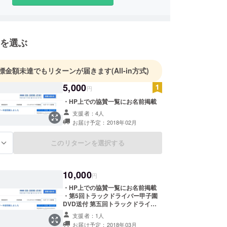
を選ぶ
標金額未達でもリターンが届きます
(All-in方式)
5,000
円
・HP上での協賛一覧にお名前掲載
支援者：4人
お届け予定：2018年02月
このリターンを選択する
る
10,000
円
・HP上での協賛一覧にお名前掲載
・第5回トラックドライバー甲子園
DVD送付 第五回トラックドライ
バー甲子園開催後、編集されたDVD
支援者：1人
をお届けいたします。
お届け予定：2018年03月