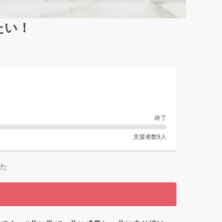
たい！
終了
支援者数
9
人
た