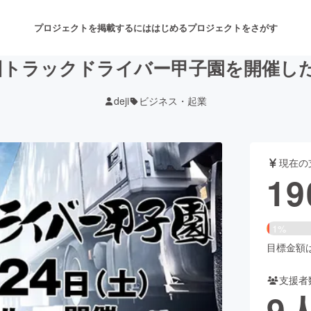
プロジェクトを掲載するには
はじめる
プロジェクトをさがす
回トラックドライバー甲子園を開催し
deji
ビジネス・起業
注目のリターン
注目の新着プロジェクト
募集終了が近いプロジェクト
も
現在の
音楽
舞台・パフォーマンス
19
ゲーム・サービス開発
フード・飲食店
1%
書籍・雑誌出版
アニメ・漫画
目標金額は1
支援者
チャレンジ
ビューティー・ヘルスケ
9