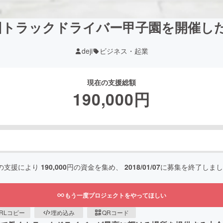
回トラックドライバー甲子園を開催し
deji
ビジネス・起業
現在の支援総額
190,000
円
の支援により
190,000
円の資金を集め、
2018/01/07
に募集を終了しまし
もう一度プロジェクトをやってほしい
RLコピー
埋め込み
QRコード