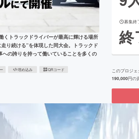
募集終
CAMPFIRE for Social Good
CAMPFIRE Creation
終
CAMPFIREふるさと納税
machi-ya
コミュニティ
で働くトラックドライバーが最高に輝ける場所
に走り続ける”を体現した同大会。トラックド
事への誇りを持って働いていることを多くの
ピー
埋め込み
QRコード
このプロジェ
190,000
円の