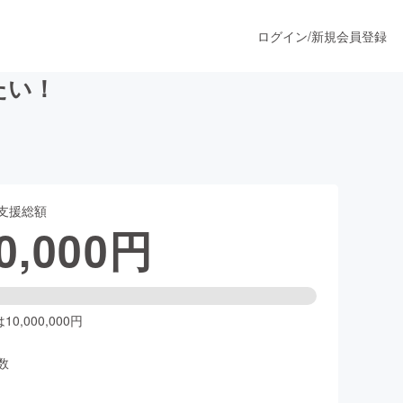
ログイン
/
新規会員登録
たい！
うすぐ公開されます
支援総額
プロダクト
0,000
円
ファッション
スポーツ
0,000,000円
数
ア
ソーシャルグッド
人