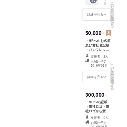
こ
月
付 第五
の
リ
回ト
タ
ー
ラック
ン
詳細を見る
を
ドライ
選
択
バー甲
す
る
子園開
催後、
50,000
円
編集さ
・HPへのお名前
れた
及び貴社名記載
DVDを
・パンフレット
お届け
への記載（お名
いたし
支援者：2人
前又は社名の
ます。
お届け予定：
み） ※パンフ
(3月頃
こ
2018年02月
の
レット印刷の都
を予定)
リ
タ
合上、募集終了
・ト
ー
ン
日翌日の1月9日
ラック
詳細を見る
を
選
に、お名前等の
ドライ
択
す
データ確認をさ
バー甲
る
せて頂きます。
子園
300,000
大変心苦しくは
入場チ
円
ありますが、
ケット1
・HPへの記載
データの確認が
枚 大会
（貴社ロゴ・貴
出来ない場合、
が始ま
社ロゴから貴社
パンフレットへ
る前
HPへリンク）
の記載が出来ま
支援者：0人
に、入
・チラシへの掲
せん。予めご了
場チ
お届け予定：
載（貴社ロゴ）
こ
承くださいま
2018年03月
ケット