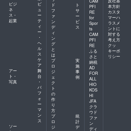
反社基
CAM
ビジ
ビ
ド
ト
本方針
PFI
ネ
ュ
フ
サ
カスタ
RE
ス・
ー
ァ
ー
マーハ
for
起業
テ
ン
ビ
ラスメ
Spor
ィ
デ
ス
ントに
ts
ー
ィ
対する
CAM
・
ン
考え方
PFI
ヘ
グ
クッ
RE
ル
と
キーポ
ふる
ス
は
リシー
さと
ケ
プ
実
納税
ア
ロ
施
AD
アー
舞
ジ
事
FOR
ト・
台
ェ
例
ALL
写真
・
ク
HIO
パ
ト
KOS
フ
の
HI
ォ
作
JFA
ー
り
クラ
マ
方
ウド
ン
プ
統
ファ
ス
ロ
計
ン
ソー
ジ
デ
ディ