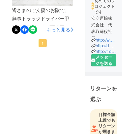
初めてのプ
ロジェクト
皆さまのご支援のお陰で、
です
安立運輸株
無事トラックドライバー甲
式会社 代
子園を開催させて頂く事が
もっと見る
表取締役社
できました。この度は多大
長
http://www.anritsutransport.co
なるご支援の元、第5回大会
1
一般社団法
http://d-n-a.or.jp
人D.N.A 理
http://t-d-k.jp
を開く事ができ約700名の方
メッセー
事
にご来場していただく事が
ジを送る
でき、普段感じてもらいず
明治大学商
らいトラックドライバーの
学部商学科
仕事の価値について発表で
リターンを
きただけでなく、物流の重
選ぶ
要性について多くの方に理
解をしていただく事ができ
目標金額
ました。また、改めてト
未達でも
リターン
ラックドライバー甲子園の
が届きま