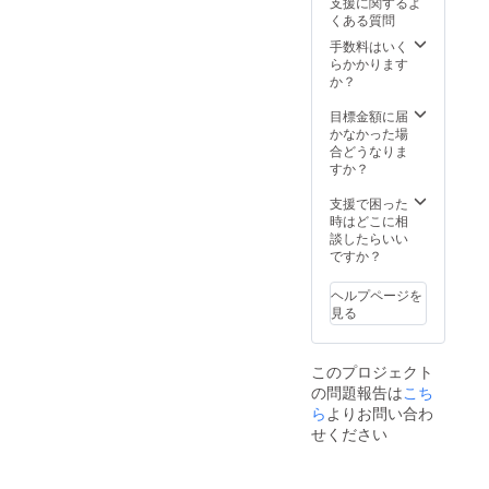
支援に関するよ
確認が出来ない
くある質問
場合、パンフ
手数料はいく
レット等への記
らかかります
載が出来ませ
か？
ん。予めご準備
頂けますようお
目標金額に届
願いいたしま
かなかった場
す。HPに関しま
合どうなりま
しては、1月15
すか？
日を過ぎまして
も掲載は可能で
支援で困った
ございます。ご
時はどこに相
準備頂けるよう
談したらいい
お願いいたしま
ですか？
す。
ヘルプページを
見る
このプロジェクト
の問題報告は
こち
ら
よりお問い合わ
せください