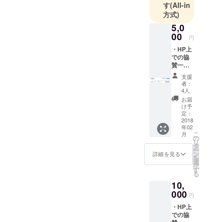
開催をさせていただく際
す
(All-in
方式)
も、ご支援を頂けるよう精
5,0
進して参ります。今後とも
00
円
よろしくお願いいたしま
・HP上
での協
す。
賛一覧
にお名
支援
前掲載
者：
4人
お届
け予
定：
2018
年02
こ
月
の
リ
タ
ー
ン
詳細を見る
を
選
択
す
る
10,
000
円
・HP上
での協