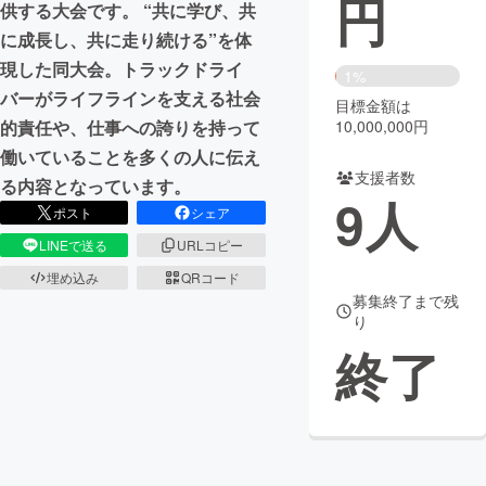
円
供する大会です。 “共に学び、共
に成長し、共に走り続ける”を体
まちづくり・地域活性化
現した同大会。トラックドライ
1%
バーがライフラインを支える社会
目標金額は
CAMPFIRE for Social Good
CAMPFIRE Creation
10,000,000円
的責任や、仕事への誇りを持って
CAMPFIREふるさと納税
machi-ya
コミュニティ
働いていることを多くの人に伝え
支援者数
る内容となっています。
9
人
ポスト
シェア
LINEで送る
URLコピー
埋め込み
QRコード
募集終了まで残
り
終了