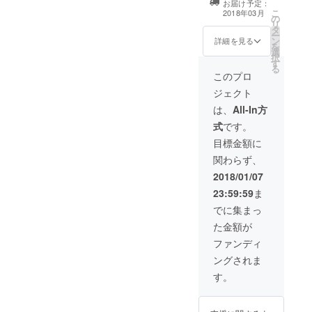
バー甲子園DVD
お届け予定：
が、1月15日ま
載（貴社ロゴ）
送付 ※注意※パン
こ
2018年03月
でにデータの確
の
・大会当日 ス
フレットの記載
リ
認が出来ない場
タ
ライドでの紹
及び、スポン
ー
合、パンフレッ
ン
介 オープニン
詳細を見る
サーパネルに関
を
ト等への記載が
選
グ時 ・ステージ
しましては、募
択
出来ません。予
す
バックボード ・
集終了日翌日か
る
めご準備頂けま
スポンサーパネ
このプロ
ら、お名前等の
すようお願いい
ル掲載 ・パンフ
印刷用データ確
ジェクト
たします。HPに
レット ロゴ・
認をさせて頂き
関しましては、1
社名記載 １/２
は、
All-In方
ます。大変心苦
月15日を過ぎま
広告 ・チラシの
しくはあります
式
です。
しても掲載は可
同封 当日配布
が、1月15日ま
能でございま
パンフレット ・
目標金額に
でにデータの確
す。ご準備頂け
第5回トラックド
認が出来ない場
関わらず、
るようお願いい
ライバー甲子園
合、パンフレッ
たします。
DVD送付 ※注意※
2018/01/07
ト等への記載が
パンフレットの
出来ません。予
23:59:59
ま
記載及び、スポ
めご準備頂けま
ンサーパネルに
でに集まっ
すようお願いい
関しましては、
たします。HPに
た金額が
募集終了日翌日
関しましては、1
から、お名前等
ファンディ
月15日を過ぎま
の印刷用データ
しても掲載は可
ングされま
確認をさせて頂
能でございま
きます。大変心
す。
す。ご準備頂け
苦しくはありま
るようお願いい
すが、1月15日
たします。
までにデータの