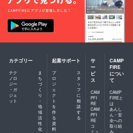
カテゴリー
起案サポート
サ
CAMP
ー
FIRE
テク
ま
プ
ス
ビ
につい
ノロ
ち
ロ
タ
ス
て
ジー
づ
ジ
ッ
・ガ
く
ェ
フ
CAM
CAMP
ジェ
り
ク
に
PFI
FIREと
ット
・
ト
相
RE
は
地
を
談
CAM
あんし
域
作
す
PFI
ん・安
活
る
る
RE
全への
性
資
コ
取り組
化
料
ミュ
み