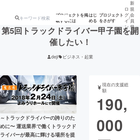
新
ロ
規
グ
会
プロジェクトを掲
はじ
プロジェクト
/
載するには
める
をさがす
イ
員
ン
登
第5回トラックドライバー甲子園を開
録
催したい！
人気のプロ
注目のリ
注目の新着プロ
募集終了が近いプ
もうすぐ公開
deji
ビジネス・起業
ジェクト
ターン
ジェクト
ロジェクト
されます
アート・写真
音楽
現在の支援総
額
190,
テクノロジー・ガジェット
ゲーム・サ
000
～トラックドライバーの誇りのた
映像・映画
書籍・雑誌
めに〜 運送業界で働くトラックド
ライバーが最高に輝ける場所を提
ビジネス・起業
チャレンジ