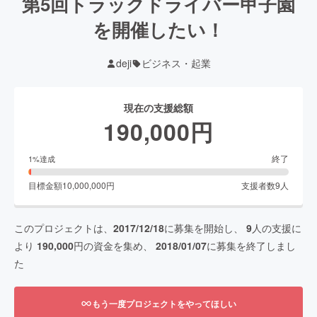
第5回トラックドライバー甲子園
を開催したい！
deji
ビジネス・起業
現在の支援総額
190,000
円
終了
1
%達成
目標金額
10,000,000
円
支援者数
9
人
このプロジェクトは、
2017/12/18
に募集を開始し、
9
人の支援に
より
190,000
円の資金を集め、
2018/01/07
に募集を終了しまし
た
もう一度プロジェクトをやってほしい