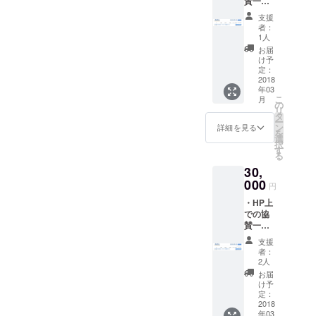
賛一覧
にお名
支援
前掲載
者：
・第5回
1人
トラッ
お届
クドラ
け予
イバー
定：
甲子園
2018
年03
DVD送
こ
月
付 第五
の
リ
回ト
タ
ー
ラック
ン
詳細を見る
を
ドライ
選
択
バー甲
す
る
子園開
30,
催後、
編集さ
000
円
れた
・HP上
DVDを
での協
お届け
賛一覧
いたし
にお名
ます。
支援
前掲載
者：
・第5回
2人
トラッ
お届
クドラ
け予
イバー
定：
甲子園
2018
年03
DVD送