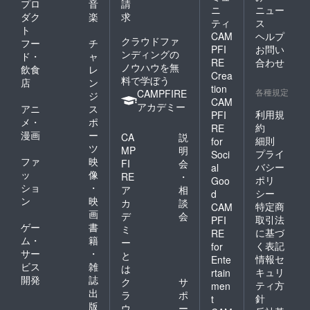
プロ
音
請
ニ
ニュー
ダク
楽
求
ティ
ス
ト
CAM
ヘルプ
クラウドファ
フー
チ
PFI
お問い
ンディングの
ド・
ャ
RE
合わせ
ノウハウを無
飲食
レ
Crea
料で学ぼう
店
ン
tion
各種規定
CAMPFIRE
ジ
CAM
アカデミー
アニ
ス
利用規
PFI
メ・
ポ
約
RE
漫画
ー
CA
説
細則
for
ツ
MP
明
プライ
Soci
ファ
映
FI
会
バシー
al
ッ
像
RE
・
ポリ
Goo
ショ
・
ア
相
シー
d
ン
映
カ
談
特定商
CAM
画
デ
会
取引法
PFI
ゲー
書
ミ
に基づ
RE
ム・
籍
ー
く表記
for
サー
・
と
情報セ
Ente
ビス
雑
は
キュリ
rtain
開発
誌
ク
サ
ティ方
men
出
ラ
ポ
針
t
版
ウ
ー