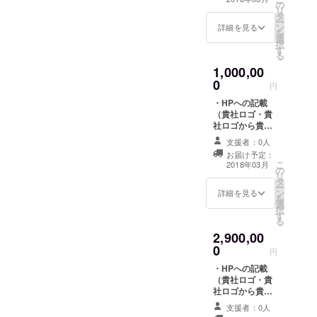
の
・大会当日 ス
リ
せ。HPに関しま
をお送
タ
ライドでの紹
ー
しては、1月9日
りいた
ン
介 ロゴ・社名
詳細を見る
を
を過ぎましても
しま
選
・スポンサーパ
択
掲載は可能でご
す。(2
す
ネル掲載 ・パン
る
ざいます。
月初旬
フレット ロ
予定)
1,000,00
ゴ・社名記載 ・
0
チラシの同封
円
当日配布パンフ
・HPへの記載
レット ・第5回
（貴社ロゴ・貴
トラックドライ
社ロゴから貴社
バー甲子園DVD
HPへリンク）
送付 御社ロゴを
支援者：0人
・チラシへの掲
パンフレットお
お届け予定：
載（貴社ロゴ）
よび、HPに記載
こ
2018年03月
の
・大会当日 ス
する為、データ
リ
タ
ライドでの紹
を送付いただき
ー
ン
介 ロゴ・社名
詳細を見る
ます。 ※注意※パ
を
選
・ステージバッ
ンフレットの記
択
す
クボード ・スポ
載及び、スポン
る
ンサーパネル掲
サーパネルに関
2,900,00
載 ・パンフレッ
しましては、募
0
ト ロゴ・社名
円
集終了日翌日か
記 １/８広告 ・
ら、お名前等の
・HPへの記載
チラシの同封
印刷用データ確
（貴社ロゴ・貴
当日配布パンフ
認をさせて頂き
社ロゴから貴社
レット ・第5回
ます。大変心苦
HPへリンク）
トラックドライ
支援者：0人
しくはあります
・チラシへの掲