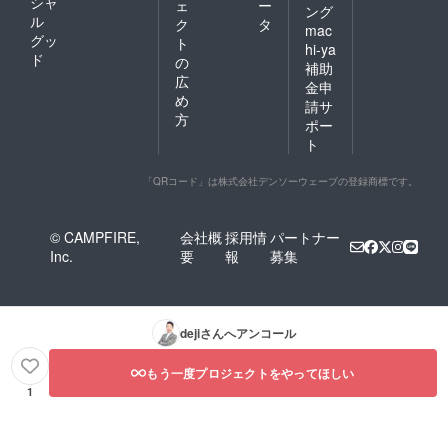
シャ
ェ
ー
ング
ル
ク
タ
mac
グッ
ト
hi-ya
ド
の
補助
広
金申
め
請サ
方
ポー
ト
「QRコード」は株式会社デンソーウェーブの登録商標です。
© CAMPFIRE,
会社概
採用情
パートナー
Inc.
要
報
募集
deji
さんへアンコール
もう一度プロジェクトをやってほしい
1