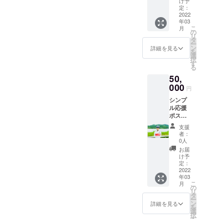
け予
セージ
定：
動画 現
2022
年03
地から
こ
月
のレ
の
リ
ポート
タ
ー
メール
ン
詳細を見る
を
選
択
す
る
50,
000
円
シンプ
ル応援
ポスト
カード
支援
来人選
者：
手本人
0人
からの
お届
メッ
け予
セージ
定：
動画 現
2022
年03
地から
こ
月
のレ
の
リ
ポート
タ
ー
メール
ン
詳細を見る
を
選
択
す