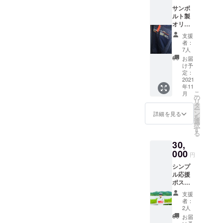
サンボ
ルト製
オリジ
ナル
支援
パー
者：
カー
7人
ニュー
お届
ロゴ
け予
ニュー
定：
デザイ
2021
年11
ンにな
こ
月
る予定
の
リ
です。
タ
ー
ン
詳細を見る
を
選
択
す
る
30,
000
円
シンプ
ル応援
ポスト
カード
支援
来人選
者：
手本人
2人
からの
お届
メッ