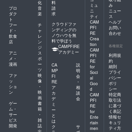
化
料
ミュ
み
プロ
音
請
ニ
ニュー
ダク
楽
求
ティ
ス
ト
CAM
ヘルプ
クラウドファ
フー
チ
PFI
お問い
ンディングの
ド・
ャ
RE
合わせ
ノウハウを無
飲食
レ
Crea
料で学ぼう
店
ン
tion
各種規定
CAMPFIRE
ジ
CAM
アカデミー
アニ
ス
利用規
PFI
メ・
ポ
約
RE
漫画
ー
CA
説
細則
for
ツ
MP
明
プライ
Soci
ファ
映
FI
会
バシー
al
ッ
像
RE
・
ポリ
Goo
ショ
・
ア
相
シー
d
ン
映
カ
談
特定商
CAM
画
デ
会
取引法
PFI
ゲー
書
ミ
に基づ
RE
ム・
籍
ー
く表記
for
サー
・
と
情報セ
Ente
ビス
雑
は
キュリ
rtain
開発
誌
ク
サ
ティ方
men
出