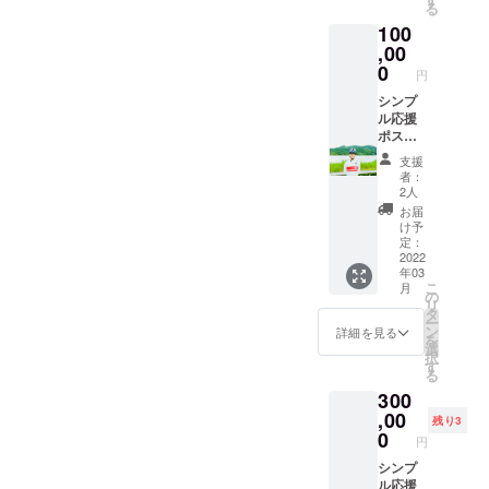
る
100
,00
0
円
シンプ
ル応援
ポスト
カード
支援
来人選
者：
手本人
2人
からの
お届
メッ
け予
セージ
定：
動画 現
2022
年03
地から
こ
月
のレ
の
リ
ポート
タ
ー
メール
ン
詳細を見る
を
帰国オ
選
択
フ時の
す
る
シクロ
300
クロス
教室 (日
,00
残り3
時など
0
円
は後日
選定)
シンプ
ル応援