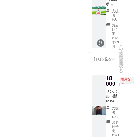
ポスト
カード
支援
来人選
者：
手本人
0人
からの
お届
メッ
け予
セージ
定：
動画 現
2022
年03
地から
こ
月
のレ
の
リ
ポート
タ
ー
メール
ン
詳細を見る
を
帰国オ
選
択
フ時の
す
る
シクロ
18,
クロス
在庫な
教室 (日
000
し
円
程は後
サンボ
日選定)
ルト製
チーム
s1neo
ルデ
オリジ
アック
支援
ナル
のグッ
者：
パー
ズ
50人
カー 通
お届
常サイ
け予
ズより
定：
少し小
2021