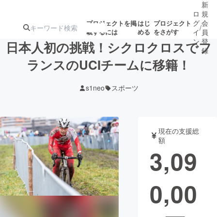
新
ロ
規
グ
会
プロジェクトを掲
はじ
プロジェクト
/
載するには
める
をさがす
イ
員
ン
登
日本人初の挑戦！シクロクロスでフ
録
ランスのUCIチームに移籍！
人気のプロ
注目のリ
注目の新着プロ
募集終了が近いプ
もうすぐ公開
s1neo
スポーツ
ジェクト
ターン
ジェクト
ロジェクト
されます
アート・写真
音楽
現在の支援総
額
3,09
テクノロジー・ガジェット
ゲーム・サ
0,00
映像・映画
書籍・雑誌
ビジネス・起業
チャレンジ