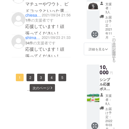
キャッ
マチューやワウト、ピ
支援
ロスを走りたいと表明
プ ＊写
者：
ドコックといった選手
真はイ
し続けていて実現でき
3人
chiesakaue
2021/09/24 21:56
メージ
がきっかけでシクロク
お届
たというのは、既存の
1件
の支援者です
です。
け予
ロスを知りました。海
道筋というものが日本
定：
応援しています！頑
2021
外拠点の活動というこ
人には存在しない状況
張ってください！
年11
shimando
2021/09/23 21:33
こ
月
とでいろいろ大変かと
下で素晴らしいと思い
の
リ
34件
の支援者です
タ
思いますが、世界的な
ます。いろいろ経験し
ー
応援しています！頑
ン
詳細を見る
を
選手目指して頑張って
て、大きくなった姿を
選
張ってください！
択
す
ください！（出身校に
見せてくれるのを楽し
る
こんなすごい後輩がい
10,
みにしています。体に
000
ると自慢させてくださ
円
気を付けて！
1
2
3
4
5
い）
シンプ
ル応援
次のページ
ポスト
...
カード
支援
来人選
者：
手本人
8人
からの
お届
メッ
け予
セージ
定：
動画 現
2022
年03
地から
こ
月