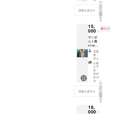
のレ
の
リ
ポート
タ
ー
メール
ン
詳細を見る
を
選
択
す
る
15,
残り13
000
円
サンボ
ルト製
s1neo
オリジ
支援
ナルサ
者：
イクル
37人
ジャー
お届
ジ サイ
け予
ズは
定：
M.L.XL.
2021
年10
XXL 4種
こ
月
類
の
リ
タ
ー
ン
詳細を見る
を
選
択
す
る
18,
000
円