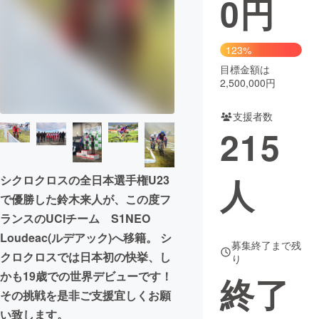
0
円
まちづくり・地域活性化
123%
目標金額は
CAMPFIRE for Social Good
CAMPFIRE Creation
2,500,000円
CAMPFIREふるさと納税
machi-ya
コミュニティ
支援者数
215
人
シクロクロスの全日本選手権U23
で優勝した鈴木来人が、この度フ
ランスのUCIチーム S1NEO
Loudeac(ルデアック)へ移籍。 シ
募集終了まで残
クロクロスでは日本初の快挙、し
り
かも19歳での世界デビューです！
終了
その挑戦を是非ご支援宜しくお願
い致します。