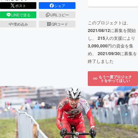
ポスト
シェア
LINEで送る
URLコピー
このプロジェクトは、
埋め込み
QRコード
2021/08/12
に募集を開始
し、
215
人の支援により
3,090,000
円の資金を集
め、
2021/09/30
に募集を
終了しました
もう一度プロジェク
トをやってほしい