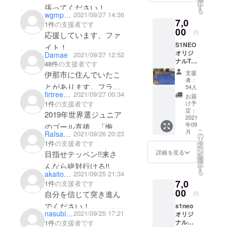
択
イズ感:
張ってください！
す
る
成人男
wgmpmgwpmgin217
2021/09/27 14:36
7,0
性 色:ブ
1件
の支援者です
ルー 生
00
円
応援しています、ファ
産国:日
S1NEO
本
イト！
オリジ
Damae
2021/09/27 12:52
ナルT
48件
の支援者です
シャツ
支援
伊那市に住んでいたこ
をご用
者：
意致し
とがあります。フラン
54人
まし
firtree_momiko
2021/09/27 00:34
お届
スでの挑戦を楽しんで
た。 各
1件
の支援者です
け予
サイズ
下さい。
定：
2019年世界選ジュニア
をお選
2021
年09
のゴール直後、「悔し
びくだ
こ
月
RaIsan5050PendePen
2021/09/26 20:23
さい。
の
い、でも楽しかった」
リ
XLはと
1件
の支援者です
タ
ー
を連発していたライト
ても大
ン
詳細を見る
目指せテッペン!!来さ
を
きいで
選
君の姿が今も脳裏によ
択
んなら絶対行ける!!
す。お
す
る
akaitorinoko
2021/09/25 21:34
みがえります。
気をつ
7,0
けくだ
1件
の支援者です
https://tannenbaum.hat
さい。
00
自分を信じて突き進ん
円
enadiary.jp/entry/2019/0
でください！
s1neo
2/09/182334 ずっと
nasubikamen
2021/09/25 17:21
オリジ
ナル
1件
の支援者です
ヨーロッパでシクロク