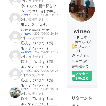
1件
の支援者です
今の来人の精一杯をフ
ランスでぶつけて来て
kuwahara shinichiro
2021/09/30 22:37
下さい。そして、いつ
2件
の支援者です
もの様に全力で楽しん
来人お久しぶり。
で！応援しています！
s1neo
熊本の馬刺しです^_^
shirayu
2021/09/30 20:30
日本
1件
の支援者です
資金も集まってよかっ
初めてのプ
応援しています！頑
ロジェクト
たね！
張ってください！
です
kei8524
2021/09/30 17:55
激しい競技だと思うか
私はプロ26
9件
の支援者です
ら、くれぐれも怪我の
年目の現役
応援しています！頑
ないようにと祈ってい
競輪選手で
張ってください！
ます。
tomoko624
2021/09/30 09:06
す。
メッセー
1件
の支援者です
競輪の枠か
ジを送る
応援しています！頑
また会える日を楽しみ
ら自転車競
張ってください！
にしてます！
技を、もっ
Kitani Ryo
2021/09/29 15:20
とメジャー
3件
の支援者です
リターンを
競技に、
応援しています！頑
もっと日本
張ってください！