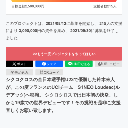
目標金額
2,500,000
円
支援者数
215
人
このプロジェクトは、
2021/08/12
に募集を開始し、
215
人の支援
により
3,090,000
円の資金を集め、
2021/09/30
に募集を終了し
ました
もう一度プロジェクトをやってほしい
ポスト
シェア
LINEで送る
URLコピー
埋め込み
QRコード
シクロクロスの全日本選手権U23で優勝した鈴木来人
が、この度フランスのUCIチーム S1NEO Loudeac(ル
デアック)へ移籍。 シクロクロスでは日本初の快挙、し
かも19歳での世界デビューです！その挑戦を是非ご支援
宜しくお願い致します。