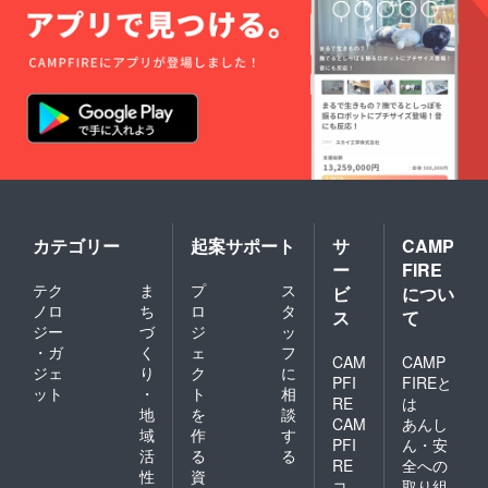
カテゴリー
起案サポート
サ
CAMP
ー
FIRE
テク
ま
プ
ス
ビ
につい
ノロ
ち
ロ
タ
ス
て
ジー
づ
ジ
ッ
・ガ
く
ェ
フ
CAM
CAMP
ジェ
り
ク
に
PFI
FIREと
ット
・
ト
相
RE
は
地
を
談
CAM
あんし
域
作
す
PFI
ん・安
活
る
る
RE
全への
性
資
コ
取り組