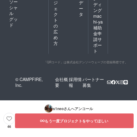
ソー
ジ
デ
ディ
シャ
ェ
ー
ング
ル
ク
タ
mac
グッ
ト
hi-ya
ド
の
補助
広
金申
め
請サ
方
ポー
ト
「QRコード」は株式会社デンソーウェーブの登録商標です。
© CAMPFIRE,
会社概
採用情
パートナー
Inc.
要
報
募集
s1neo
さんへアンコール
もう一度プロジェクトをやってほしい
46