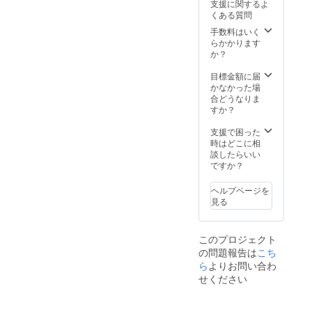
支援に関するよ
くある質問
手数料はいく
らかかります
か？
目標金額に届
かなかった場
合どうなりま
すか？
支援で困った
時はどこに相
談したらいい
ですか？
ヘルプページを
見る
このプロジェクト
の問題報告は
こち
ら
よりお問い合わ
せください