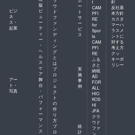
ラ
ポ
針
t
版
ウ
ー
反社基
CAM
ビジ
ビ
ド
ト
本方針
PFI
ネ
ュ
フ
サ
カスタ
RE
ス・
ー
ァ
ー
マーハ
for
起業
テ
ン
ビ
ラスメ
Spor
ィ
デ
ス
ントに
ts
ー
ィ
対する
CAM
・
ン
考え方
PFI
ヘ
グ
クッ
RE
ル
と
キーポ
ふる
ス
は
リシー
さと
ケ
プ
実
納税
ア
ロ
施
AD
アー
舞
ジ
事
FOR
ト・
台
ェ
例
ALL
写真
・
ク
HIO
パ
ト
KOS
フ
の
HI
ォ
作
JFA
ー
り
クラ
マ
方
ウド
ン
プ
統
ファ
ス
ロ
計
ン