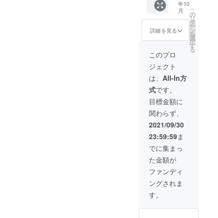
年10
さめで
こ
月
す。
の
リ
タ
ー
ン
詳細を見る
を
選
択
す
る
このプロ
ジェクト
は、
All-In方
式
です。
目標金額に
関わらず、
2021/09/30
23:59:59
ま
でに集まっ
た金額が
ファンディ
ングされま
す。