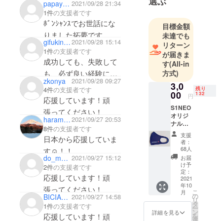
選ぶ
papayamasan
2021/09/28 21:34
人選手を世
1件
の支援者です
界にとの思
ﾎﾞﾝｼｬﾝｽでお世話にな
いで、フラ
目標金額
りました拓夢です。来
未達でも
ンスのチー
gifukinoko
2021/09/28 15:14
リターン
人さんの世界の頂点を
ムとの架け
1件
の支援者です
が届きま
橋にといま
目指す挑戦を応援して
成功しても、失敗して
す
(All-in
活動してい
います。
方式)
も、必ず良い経験にな
ます。
zkonya
2021/09/28 09:27
3,0
ります。精一杯頑張っ
残り
4件
の支援者です
日本競輪選
00
132
円
てみましょう。
応援しています！頑
手会岡山支
S1NEO
張ってください！
部。
オリジ
haramakky
2021/09/27 20:53
株式会社
ナルマ
8件
の支援者です
スクを
S1NEOJAPA
支援
日本から応援していま
ご用意
者：
N代表。
致しま
68人
す☺︎！！
した。
do_mo7070
2021/09/27 15:12
お届
フリー
け予
2件
の支援者です
サイズ
定：
応援しています！頑
となっ
2021
年10
ており
張ってください！
こ
月
ます。
の
BICIAMORE
2021/09/27 14:58
リ
材質:ポ
タ
1件
の支援者です
ー
リエス
ン
詳細を見る
応援しています！頑
を
テル サ
選