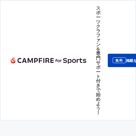
ス
ポ
ー
ツ
ク
ラ
フ
ァ
ン
を
専
門
掲載
無料
サ
ポ
ー
ト
付
き
で
始
め
よ
う
！