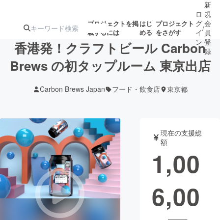
新
ロ
規
グ
会
プロジェクトを掲
はじ
プロジェクト
/
載するには
める
をさがす
イ
員
ン
登
香港発！クラフトビール Carbon
録
Brews の初タップルーム 東京出店
人気のプロ
注目のリ
注目の新着プロ
募集終了が近いプ
もうすぐ公開
Carbon Brews Japan
フード・飲食店
東京都
ジェクト
ターン
ジェクト
ロジェクト
されます
アート・写真
音楽
現在の支援総
額
1,00
テクノロジー・ガジェット
ゲーム・サ
6,00
映像・映画
書籍・雑誌
ビジネス・起業
チャレンジ