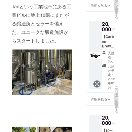
ク（1
タ
詳細は
い
ー
ただけ
つ）、
ン
ビール
詳細を見る
Tanという工業地帯にある工
を
る12杯
マスク
選
チケッ
択
無料の
業ビルに地上10階にまたが
（1枚）
す
トに記
る
ビール
を一緒
載させ
る醸造所とセラーを備え
20,
スタン
にお楽
ていた
プカー
000
しみい
だきま
円
た、ユニークな醸造施設か
ドで
ただけ
す。 ※
【Carb
す。 1
るスペ
お受け
らスタートしました。
on
杯は
シャル
取りは
Brews
1,000円
セット
店頭で
オリジ
相当分
です。
のお受
支援
ナルサ
のパイ
これで
け取り
者：
ングラ
ントサ
あなた
3人
とさせ
ス
イズと
もすぐ
ていた
お届
（BOST
なりま
に
け予
だきま
ON
す。 ※
定：
Carbon
す。 ※
CLUB
2022
画像は
people
引き換
年01
社製）
イメー
！ トー
え番号
こ
月
クロス
ジです
の
トバッ
等は
リ
＆ケー
※有効期
タ
グサイ
追って
ー
ス付
限は
ン
ズ
詳細を見る
メール
を
き】
2022年
選
（W：
にてご
択
日本の
最終営
す
45cm
連絡さ
る
老舗ア
業日ま
H：
せて頂
20,
イウエ
でを予
42cm
きま
アブラ
000
定して
マチ：7
す。
円
ンド
おりま
ｃｍ）
【ビー
BOSTO
す。 ※1