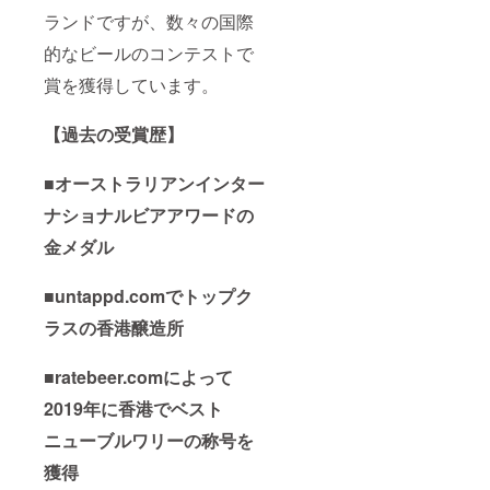
ドで香
ルのみ
ランドですが、数々の国際
港
対象と
Carbon
なりま
的なビールのコンテストで
Brews
す。 ■
の
人数最
賞を獲得しています。
Group
大30人
１４の
（途中
【過去の受賞歴】
サービ
で参加
スを受
者の方
けるこ
の入れ
■
オーストラリアンインター
とはで
替わり
きませ
はご遠
ナショナルビアアワードの
んので
慮いた
ご了承
だいて
金メダル
くださ
おりま
い。
す） ■
フード
■untappd.comでトップク
は含ま
れてお
ラスの香港醸造所
りませ
ん。通
■ratebeer.comによって
常メ
ニュー
2019年に香港でベスト
のオー
ダーは
ニューブルワリーの称号を
可能で
す。 ■
獲得
ご予約