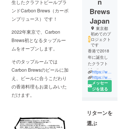
n
生したクラフトビールブラ
Brews
ンドCarbon Brews（カーボ
ンブリュース）です！
Japan
東京都
2022年東京で、Carbon
初めてのプ
ロジェクト
Brews初となるタップルー
です
ムをオープンします。
香港で2018
年に誕生し
そのタップルームでは
たクラフト
Carbon Brewsのビールに加
ビール
https://www.carbonbrews.com/
Carbon
https://www.instagram.com/carbonbrews/?hl=ja
え、ビールに合うこだわり
Brewsです。
メッセー
の香港料理もお楽しみいた
まだ誕生し
ジを送る
だけます。
て3年です
が、香港で
はユニーク
リターンを
なタイプの
フレーバー
選ぶ
ビール、ま