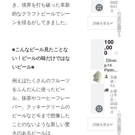
す。
間有
2022
イメー
だきた
き、境界を打ち破った革新
す。 ※
年01
効〛
ジです
いと思
引き換
こ
月
Carbon
的なクラフトビールでシー
※有効期
の
い
え番号
リ
Brews
限は
タ
Carbon
等は
ー
ンを揺るがしてきました。
東京
2022年
ン
Brews
詳細を見る
追って
を
タップ
最終営
選
チーム
メール
択
ルーム
業日ま
す
が品質
にてご
る
へご来
でを予
からこ
連絡さ
100
店時に
定して
だわり
せて頂
こちら
,00
おりま
制作し
きま
■こんなビール見たことな
のゴー
す。 ※1
0
まし
す。
円
ルド
回のご
た。 デ
い！ビールの味だけではな
カード
【Grou
来店で
ザイン
をス
p-14
何杯で
いビール■
性、ク
タッフ
Platinu
もご利
オリ
へ提示
m -
用いた
ティを
支援
例えばたくさんのフルーツ
して頂
First
だけま
兼ね備
者：
き、最
Drink
す。 ※
え、ど
0人
をふんだんに使ったビー
初の１
Free 1-
使用時
んな
お届
杯、お
year
期や期
シーン
け予
ル、抹茶やコーヒーフレー
好きな
Pass】
限など
定：
でもつ
Carbon
〚1年間
2022
の注意
けてい
バー、クッキークリームの
年01
Brews
有効〛
事項や
ただけ
こ
月
のビー
Carbon
詳細は
の
ビールなど今まで想像した
るシン
リ
ルをパ
Brews
ビール
タ
プルで
ー
イント
東京
ことのないような新しい驚
チケッ
ン
高級感
詳細を見る
を
サイズ
タップ
トに記
選
のある
択
きのあるビールは
で提供
ルーム
載させ
す
ジェン