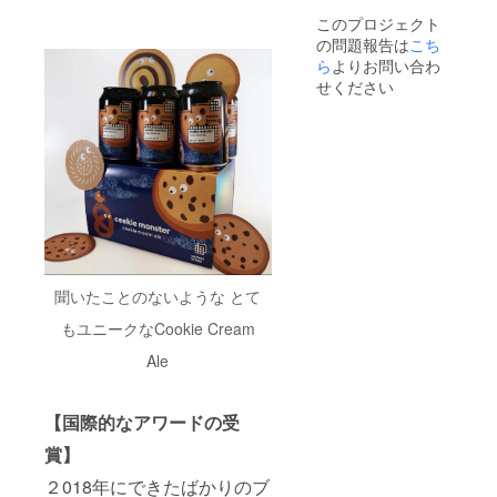
んので
14の
け取り
なりま
このプロジェクト
ご了承
サービ
とさせ
す。
の問題報告は
こち
くださ
ス内容
ていた
【詳
い。
とは異
だきま
細】 ■
ら
よりお問い合わ
なりま
す。 ※
ご利用
せください
す。 ※
引き換
日は通
こちら
え番号
常営業
のカー
等は
日、営
ドで香
追って
業時間
港
メール
内に限
Carbon
にてご
ります
Brews
連絡さ
（緊急
の
せて頂
事態宣
Group
きま
言、そ
１４の
す。 ※
の他ま
サービ
香港
ん延防
スを受
Carbon
止等の
聞いたことのないような とて
けるこ
Brews
発令時
もユニークなCookie Cream
とはで
での
は原則
きませ
Group
営業を
Ale
んので
14の
いたし
ご了承
サービ
ませ
くださ
ス内容
ん） ■
い。
とは異
飲み放
【国際的なアワードの受
なりま
題は
賞】
す。 ※
Carbon
こちら
Brews
２018年にできたばかりのブ
のカー
のビー