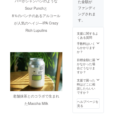
バーがシャンパンのような
た金額が
せて頂
させて
り2年間
ただけ
きま
いただ
有効で
ます。
ファンディ
Sour Punchと
す。 ※
きま
す。 毎
大切な
ングされま
香港
す。 ※
日タッ
人のお
8％のパンチのあるアルコール
Carbon
お受け
プルー
祝い事
す。
Brews
取りは
ムに通
や、会
が人気のヘイジ―IPA Crazy
での
店頭で
えば620
社の新
Rich Lupulins
Group
のお受
杯分！
年会、
支援に関するよ
14の
け取り
※画像は
歓迎
くある質問
サービ
とさせ
イメー
会、
ス内容
ていた
ジで
サーク
手数料はいく
とは異
だきま
す。 ※
ルの打
らかかります
なりま
す。 ※
使用時
ち上げ
か？
す。 ※
引き換
期や期
など
こちら
え番号
限など
様々な
目標金額に届
のカー
等は
の注意
用途で
かなかった場
ドで香
追って
事項や
お使い
合どうなりま
港
メール
詳細は
いただ
すか？
Carbon
にてご
カード
けま
Brews
連絡さ
に記載
す！ ※
支援で困った
の
せて頂
させて
写真は
時はどこに相
Group
きま
いただ
イメー
談したらいい
１４の
す。 ※
きま
ジで
ですか？
老舗抹茶とのコラボで生まれ
サービ
香港
す。 ※
す。実
スを受
Carbon
お受け
際の
ヘルプページを
たMaccha Milk
けるこ
Brews
取りは
タップ
見る
とはで
での
店頭で
ルーム
きませ
Group
のお受
とは異