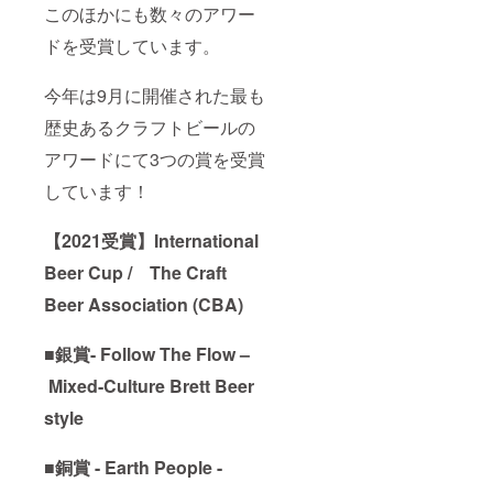
はご利
このほかにも数々のアワー
用日の1
ドを受賞しています。
か月前
までに
お願い
今年は9月に開催された最も
いたし
ます。
歴史あるクラフトビールの
■ご利用
は営業
アワードにて3つの賞を受賞
開始予
定2022
しています！
年の1月
以降を
【2021受賞】International
予定し
ていま
Beer Cup /
The Craft
す。 ※
店舗イ
Beer Association (CBA)
ベント
やその
他貸し
■
銀賞- Follow The Flow –
切りの
ご予約
Mixed-Culture Brett Beer
によ
り、ご
style
期待に
沿えな
■銅賞 - Earth People -
い場合
もござ