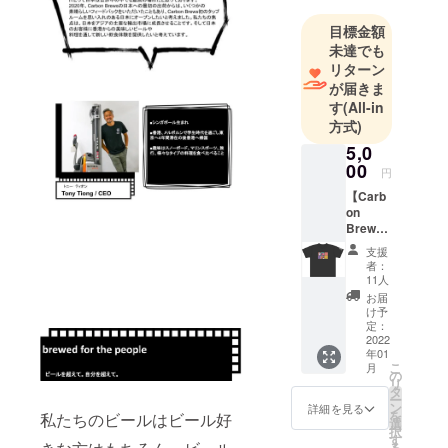
たクラッ
目標金額
シックな製
未達でも
法ともに高
リターン
評価をいた
が届きま
だき、数々
す
(All-in
の賞も受賞
方式)
していま
5,0
す。
00
円
【Carb
音楽や、映
on
Brews
画、アート
オリジ
支援
などのカル
ナルT
者：
シャ
チャーも巻
11人
ツ】
お届
き込んで新
Carbon
け予
しいビール
Brews
定：
の定番
2022
の楽しみ方
年01
ビール
も提案して
こ
月
を
の
リ
います。
Tokyo
タ
ー
をイ
ン
詳細を見る
そして2021
を
私たちのビールはビール好
メージ
選
年に日本で
択
した
す
る