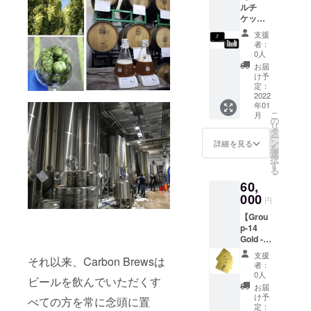
※このリ
ルチ
N
回のご
ターン
ケット
CLUB
来店で
はお酒
24杯
で
何杯で
ですの
支援
分】
Carbon
もご利
で二十
者：
Carbon
Brews
用いた
0人
歳未満
Brews
の為に
だけま
の方の
お届
東京
オリジ
す。 ※
け予
購入は
タップ
ナル制
定：
使用時
できま
ルーム
2022
作した
期や期
せん。
年01
にてご
100％
限など
未成年
こ
月
利用い
日本製
の
の注意
者の飲
リ
ただけ
のサン
タ
事項や
酒は法
ー
る24杯
グラス
ン
詳細は
詳細を見る
律で禁
を
無料の
です。
選
ビール
止され
択
ビール
トレン
す
チケッ
ていま
る
スタン
ドを意
トに記
す。 ※
60,
プカー
識しな
載させ
缶ビー
ドで
000
がら、
ていた
ルは
円
す。 1
質の良
だきま
330ml
【Grou
杯は
さも重
す。 ※
缶の予
p-14
1,000円
視する
お受け
定で
Gold -
相当分
Carbon
取りは
す。 ※
First
のパイ
People
店頭で
クール
支援
それ以来、Carbon Brewsは
Drink
ントサ
のみな
のお受
者：
便の送
Free 6-
イズと
さまに
0人
け取り
料も含
ビールを飲んでいただくす
month
なりま
ぜひ身
とさせ
お届
まれて
Pass】
す。 ※
に着け
け予
ていた
べての方を常に念頭に置
いま
〚半年
画像は
定：
ていた
だきま