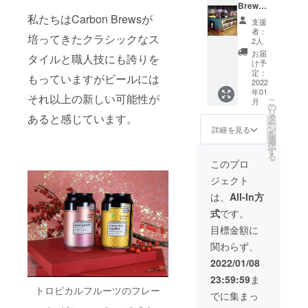
使用時
ただけ
タッフ
Brews
期や期
ます。
へ提示
東京
私たちはCarbon Brewsが
支援
限など
（1日１
して頂
タップ
者：
培ってきたクラシックなス
の注意
杯ま
き、最
ルーム
2人
事項や
で） 初
初の１
の1日貸
お届
タイルと職人技にも誇りを
詳細は
回ご利
杯、お
切り利
け予
カード
用日時
好きな
用】
定：
もっていますがビールには
に記載
より1年
Carbon
Carbon
2022
年01
させて
間有効
Brews
Brews
それ以上の新しい可能性が
こ
月
いただ
です。
のビー
のタッ
の
リ
きま
毎日
ルをパ
プルー
あると感じています。
タ
ー
す。 ※
タップ
イント
ムを貸
ン
詳細を見る
を
お受け
ルーム
サイズ
切りに
選
択
取りは
に通え
で提供
してご
す
る
店頭で
ば約310
させて
利用い
このプロ
のお受
杯分！
頂きま
ただけ
ジェクト
け取り
※画像は
す。 期
ます。
とさせ
イメー
間内な
プライ
は、
All-In方
ていた
ジで
ら何度
ベート
式
です。
だきま
す。 ※
でもご
な空間
す。 ※
使用時
利用い
で
目標金額に
引き換
期や期
ただけ
Carbon
関わらず、
え番号
限など
ます。
Brews
等は
の注意
（1日１
のビー
2022/01/08
追って
事項や
杯ま
ルを飲
23:59:59
ま
メール
詳細は
で） 初
み放題
トロピカルフルーツのフレー
にてご
カード
回ご利
でお楽
でに集まっ
連絡さ
に記載
用日よ
しみい