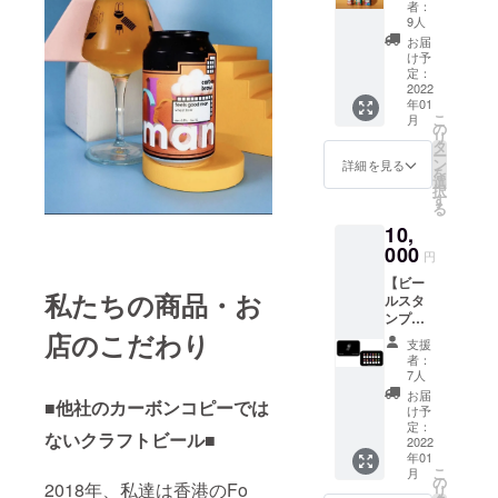
プルー
ントサ
けるよ
者：
ム オー
イズと
よろしくお
うな
9人
プン記
なりま
ゆった
お届
願いいたし
念！定
す。 ※
りめの
け予
ます！
番ビー
画像は
定：
シル
ル6本
2022
イメー
エット
年01
（缶）
ジです
になっ
こ
月
オリジ
※有効期
の
ていま
リ
ナル
限は
タ
す。
ー
トート
2022年
ン
M,L,XL
詳細を見る
を
バッ
最終営
選
の３サ
択
グ、オ
業日ま
す
イズ展
る
リジナ
でを予
開で
10,
ルプリ
定して
す。
ントマ
000
おりま
※ こち
円
スク 3
す。 ※1
らのイ
【ビー
点セッ
回のご
メージ
私たちの商品・お
ルスタ
ト】
来店で
より腕
ンプ
Carbon
何杯で
部分の
店のこだわり
カード
Brews
もご利
ロゴの
支援
12杯
のコア
用いた
位置が
者：
分】
ビール6
だけま
7人
変更に
Carbon
本セッ
す。 ※
なる可
お届
■他社のカーボンコピーでは
Brews
トに加
使用時
け予
能性が
東京
え、オ
定：
期や期
ござい
ないクラフトビール■
タップ
2022
リジナ
限など
ます。
年01
ルーム
ルトー
の注意
ご了承
こ
月
にてご
トバッ
の
事項や
くださ
2018年、私達は香港のFo
リ
利用い