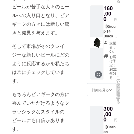
る
させて
へご来
ていた
ダーレ
ビールが苦手な人々のビー
160
頂きま
店時に
だきま
スデザ
す。 期
こちら
,00
す。 ※
インの
ルへの入り口となり、ビア
間内な
のプラ
お受け
0
サング
円
ら何度
チナ
取りは
ラスで
ギークの方々には新しい驚
でもご
カード
【Grou
店頭で
す。100
利用い
をス
p 14
きと発見を与えます。
のお受
本の限
ただけ
タッフ
Black -
け取り
定生産
ます。
へ提示
First
とさせ
です
支援
そして市場がそのクレイ
（1日１
して頂
Drink
ていた
者：
杯ま
き、最
Free 2-
だきま
0人
ジーな新しいビールにどの
で） 初
初の１
year
す。 ※
お届
回ご利
杯、お
Pass
引き換
け予
ように反応するかを私たち
用日時
好きな
】 〚2
え番号
定：
より半
Carbon
年間有
2022
等は
は常にチェックしていま
年01
年間有
Brews
効〛
追って
こ
月
効で
のビー
Carbon
メール
す。
の
リ
す。 毎
ルをパ
Brews
にてご
タ
ー
日タッ
イント
東京
連絡さ
ン
詳細を見る
を
もちろんビアギークの方に
プルー
サイズ
タップ
せて頂
選
択
ムに通
で提供
ルーム
きま
す
る
喜んでいただけるようなク
えば約
させて
へご来
す。
300
160杯分
頂きま
店時に
ラッシックなスタイルの
です！
す。 期
こちら
,00
※画像は
間内な
のブ
0
ビールにも自信がありま
円
イメー
ら何度
ラック
ジで
でもご
カード
【Carb
す。
す。 ※
利用い
をス
on