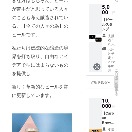
きな方はもちろん、ビール
ドット
のブランド
5,0
アート
上陸と、
が苦手だと思っている人々
でポッ
00
円
2022年東
プに表
のことも考え醸造されてい
【ビー
現したT
京・赤坂で
ルスタ
シャツ
る、【全ての人々の為】の
のタップ
ンプ
です。
カード6
ビールです。
ルーム出店
United
支援
杯分】
Athle の
者：
を目標にし
Carbon
9.1ozを
26人
ています。
私たちは伝統的な醸造の境
Brews
使用し
お届
東京
てお
タップルー
け予
界を打ち破り、自由なアイ
タップ
り、生
定：
ムのオープ
ルーム
2022
地もか
デアで型にはまらないもの
年01
ンはCarbon
にてご
なり厚
こ
月
利用い
みがあ
の
を提供し
Brewsでは初
リ
ただけ
りしっ
タ
の試みとな
ー
る6杯無
かりし
ン
詳細を見る
を
料の
り、クラフ
新しく革新的なビールを常
ていま
選
択
ビール
す。 ユ
す
トビールと
る
に更新しています。
スタン
ニセッ
香港料理を
10,
プカー
クスで
ドで
000
男女と
提供する
円
す。 1
も少し
タップルー
【Carb
杯は
オー
on
ムとなって
1,000円
バーサ
Brews
相当分
イズで
います。
初タッ
のパイ
着て頂
支援
応援どうぞ