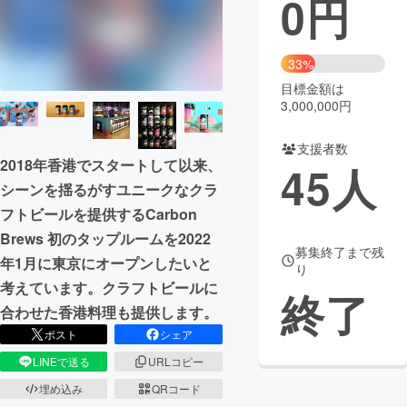
0
円
まちづくり・地域活性化
33%
目標金額は
CAMPFIRE for Social Good
CAMPFIRE Creation
3,000,000円
CAMPFIREふるさと納税
machi-ya
コミュニティ
支援者数
2018年香港でスタートして以来、
45
人
シーンを揺るがすユニークなクラ
フトビールを提供するCarbon
Brews 初のタップルームを2022
募集終了まで残
年1月に東京にオープンしたいと
り
考えています。クラフトビールに
終了
合わせた香港料理も提供します。
ポスト
シェア
LINEで送る
URLコピー
埋め込み
QRコード