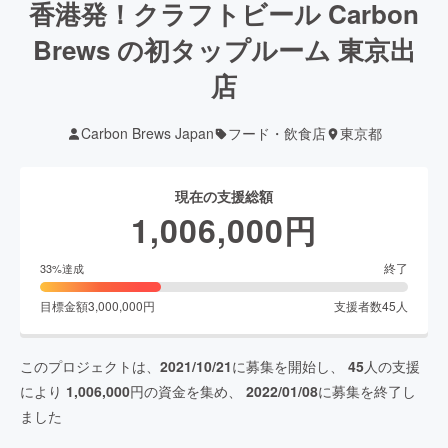
香港発！クラフトビール Carbon
Brews の初タップルーム 東京出
店
Carbon Brews Japan
フード・飲食店
東京都
現在の支援総額
1,006,000
円
終了
33
%達成
目標金額
3,000,000
円
支援者数
45
人
このプロジェクトは、
2021/10/21
に募集を開始し、
45
人の支援
により
1,006,000
円の資金を集め、
2022/01/08
に募集を終了し
ました