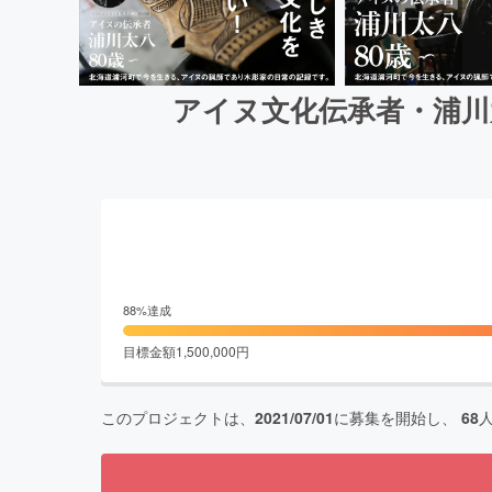
アイヌ文化伝承者・浦川
88
%達成
目標金額
1,500,000
円
このプロジェクトは、
2021/07/01
に募集を開始し、
68