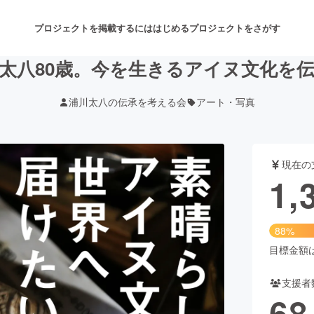
プロジェクトを掲載するには
はじめる
プロジェクトをさがす
太八80歳。今を生きるアイヌ文化を
浦川太八の伝承を考える会
アート・写真
注目のリターン
注目の新着プロジェクト
募集終了が近いプロジェクト
も
現在の
音楽
舞台・パフォーマンス
1,
ゲーム・サービス開発
フード・飲食店
88%
書籍・雑誌出版
アニメ・漫画
目標金額は1
支援者
チャレンジ
ビューティー・ヘルスケ
68