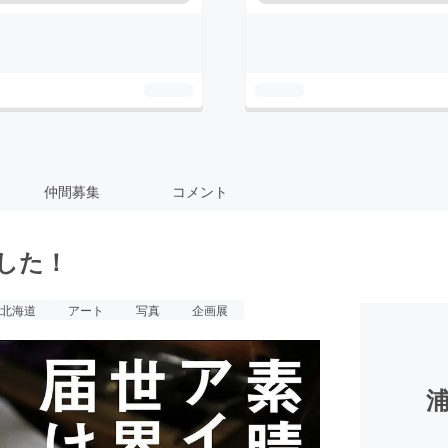
仲間募集
コメント
した！
北海道
アート
写真
企画展