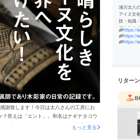
浦川太八
アイヌ文
技・知識
ておりま
https:/
https:/
https://
リターン
目
感謝致します！今日は太八さんの工房にお
か？答えは「エント」。和名はナギナタコウ
とが出来ると伝えられ、アイヌが日常飲んで
もっと見る
を淹れてくれました！いい香りがします。エ