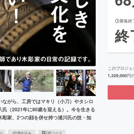
募集終
CAMPFIRE for Social Good
CAMPFIRE Creation
終
CAMPFIREふるさと納税
machi-ya
コミュニティ
このプロジェ
1,329,000
円
いながら、工房ではマキリ（小刀）やタシロ
氏（2021年に80歳を迎える）。今を生きる
木彫家、2つの顔を併せ持つ浦川氏の技・知
ピー
埋め込み
QRコード