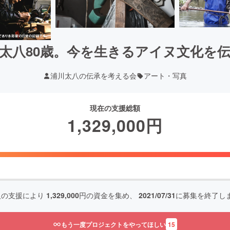
太八80歳。今を生きるアイヌ文化を
浦川太八の伝承を考える会
アート・写真
現在の支援総額
1,329,000
円
人の支援により
1,329,000
円の資金を集め、
2021/07/31
に募集を終了し
もう一度プロジェクトをやってほしい
15