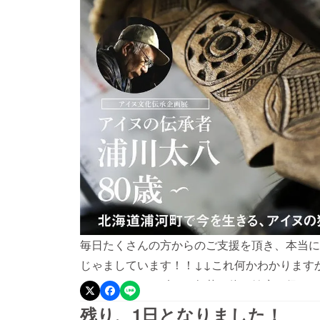
毎日たくさんの方からのご支援を頂き、本当に
じゃましています！！↓↓これ何かわかります
ジュというシソ科の一年草。体を健康に保つこ
いるお茶です。今日は太八さんが「エント茶」
残り、1日となりました！