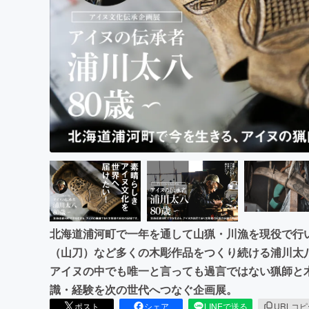
まちづくり・地域活性化
北海道浦河町で一年を通して山猟・川漁を現役で行
（山刀）など多くの木彫作品をつくり続ける浦川太八
アイヌの中でも唯一と言っても過言ではない猟師と
識・経験を次の世代へつなぐ企画展。
ポスト
シェア
LINEで送る
URLコ