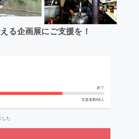
伝える企画展にご支援を！
終了
支援者数
68
人
ました