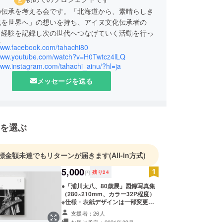
の伝承を考える会です。「北海道から、素晴らしき
化を世界へ」の想いを持ち、アイヌ文化伝承者の
・経験を記録し次の世代へつなげていく活動を行っ
す。
/www.facebook.com/tahachi80
/www.youtube.com/watch?v=H0Twtcz4lLQ
www.instagram.com/tahachi_ainu/?hl=ja
メッセージを送る
を選ぶ
標金額未達でもリターンが届きます
(All-in方式)
5,000
円
残り
24
●「浦川太八、80歳展」図録写真集
（280×210mm、カラー32P程度）
※仕様・表紙デザインは一部変更と
なる場合がございます。 ●ステッ
支援者：26人
カー3枚セット