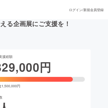
ログイン
/
新規会員登録
伝える企画展にご支援を！
うすぐ公開されます
支援総額
プロダクト
329,000
円
ファッション
スポーツ
,500,000円
数
ア
ソーシャルグッド
人