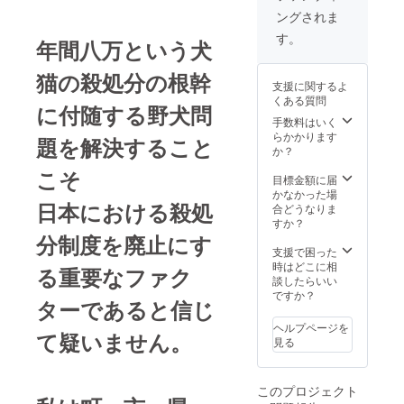
舎・猫舎・
ングされま
プール・人
す。
工芝・フェ
年間八万という犬
ンス・ウッ
猫の殺処分の根幹
ドチップ・
支援に関するよ
砂場・遊具
くある質問
に付随する野犬問
これらを 取
手数料はいく
らかかります
り揃え、穏
題を解決すること
か？
やかに楽し
こそ
く清潔に み
目標金額に届
かなかった場
んなが 幸せ
日本における殺処
合どうなりま
を感じれる
すか？
分制度を廃止にす
よう
支援で困った
工夫して 建
時はどこに相
る重要なファク
設しまし
談したらいい
ですか？
た。
ターであると信じ
ヘルプページを
て疑いません。
見る
このプロジェクト