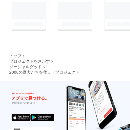
場所を作ること。 今
週末にある近隣自治会
で地域猫問題の根幹に
ある打開策を伝え、背
景にある殺処分問題と
それを回避すべく手段
は何なのかを述べたい
と思います。 彼らは
トップ
>
死なされるために産ま
プロジェクトをさがす
>
ソーシャルグッド
>
れたのではなく生きる
2000の野犬たちを救え！プロジェクト
為に産まれて来たとい
うことを。 ※ ※ ※ ※ ※ ※
※ ※ ※ ※ ※ ※ ※ ※ ※ ※ ※ ※
※ ※ 餌を求め餌やりさ
んに餌を求めていた猫
たちの居場所この子た
ちを、一匹でも多く救
い繋げて行きたいそん