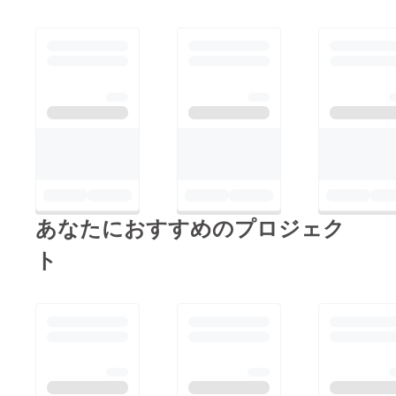
とかそうでないという
いそんなタロウを、ど
の野犬たちを救え！プ
問題の前にこの子たち
うぞ 見守って、あげ
ロジェクト
が生きて行ける、暮ら
て下さい。 2000の野
して行ける空間を用意
犬たちを救え！プロ
することが急務ではな
ジェクト ※ ※ ※ ※ ※ ※ ※
いだろうか。 そして
※ ※ ※ ※ ※ ※ ※ ※ ※ ※ ※ ※
今、人手と財政困難な
※ この子たちに生きる
状況のわんにゃんラン
ための生きる空間をそ
ドだが安いプレハブを
んなシェルター作りの
購入して、二段扉から
為に皆様のお力を、お
あなたにおすすめのプロジェク
マットや壁紙を交換し
貸しください。 ２０
て何とか猫たちが暮ら
ト
００の野犬たちを救
せる部屋を準備した。
え！プロジェクト
経緯費削減のため業者
には頼まず、私一人で
犬シェルターの片手間
にやり遂げたが、とに
かく犬猫たちの生きる