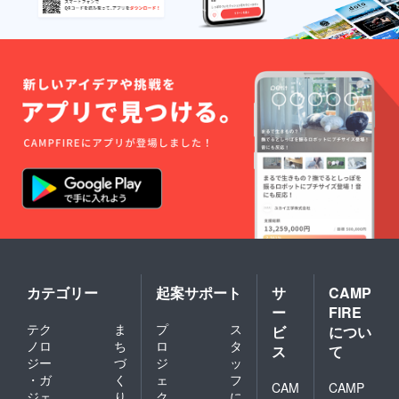
なシェルター作りの為
に皆様のお力を、お貸
しください。 ２００
０の野犬たちを救え！
プロジェクト
カテゴリー
起案サポート
サ
CAMP
ー
FIRE
テク
ま
プ
ス
ビ
につい
ノロ
ち
ロ
タ
ス
て
ジー
づ
ジ
ッ
・ガ
く
ェ
フ
CAM
CAMP
ジェ
り
ク
に