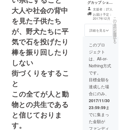
グカップ シェル
2020年11月
ターに協力者の
大人や社会の背中
韓国から犬
支援者：27人
ネームプレート
お届け予定：
肉の犠牲に
貼り付け 施設優
こ
を見た子供たち
2017年12月
の
待案内権利
なりかけた
リ
タ
ー
犬たち12匹
が、野犬たちに平
ン
詳細を見る
を
を日本に迎
選
択
す
気で石を投げたり
え入れ
る
このプロ
シェルター
棒を振り回したり
ジェクト
にて 保護
は、All-or-
2021年11月
しない
Nothing方式
現在
街づくりをするこ
です。
35匹の保護
犬と20匹の
目標金額を
と
保護猫を 管
達成した場
この全てが人と動
理、見守
合にのみ、
り、里親探
2017/11/30
物との共生である
しをして お
23:59:59
ま
ります。
と信じておりま
でに集まっ
た金額が
す。
施設は 犬
ファンディ