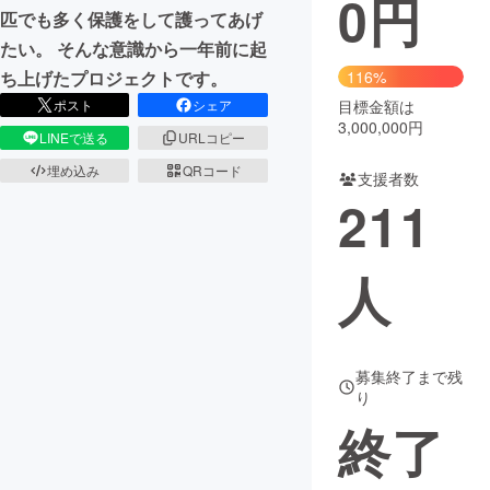
0
円
匹でも多く保護をして護ってあげ
まちづくり・地域活性化
たい。 そんな意識から一年前に起
ち上げたプロジェクトです。
116%
ポスト
シェア
目標金額は
CAMPFIRE for Social Good
CAMPFIRE Creation
3,000,000円
LINEで送る
URLコピー
CAMPFIREふるさと納税
machi-ya
コミュニティ
埋め込み
QRコード
支援者数
211
人
募集終了まで残
り
終了