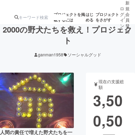
新
ロ
規
グ
会
プロジェクトを掲
はじ
プロジェクト
/
載するには
める
をさがす
イ
員
ン
登
2000の野犬たちを救え！プロジェク
録
ト
人気のプロ
注目のリ
注目の新着プロ
募集終了が近いプ
もうすぐ公開
ganman1958
ソーシャルグッド
ジェクト
ターン
ジェクト
ロジェクト
されます
アート・写真
音楽
現在の支援総
額
3,50
テクノロジー・ガジェット
ゲーム・サ
0,50
映像・映画
書籍・雑誌
ビジネス・起業
チャレンジ
人間の責任で増えた野犬たちを一