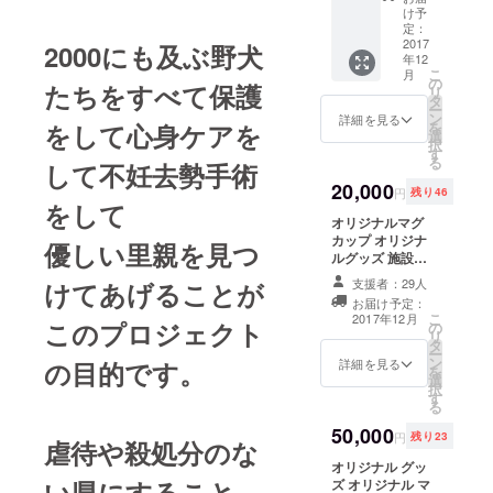
ナルマ
け予
保護施設
グカッ
定：
【福光の
プ
2017
2000にも及ぶ野犬
年12
家】を起ち
こ
月
の
たちをすべて保護
上げまし
リ
タ
ー
た。
ン
詳細を見る
を
をして心身ケアを
選
択
す
る
2018年
して不妊去勢手術
20,000
山口県の野
円
残り46
をして
犬問題を少
オリジナルマグ
しでも解決
カップ オリジナ
優しい里親を見つ
ルグッズ 施設優
すべく
待見学権
支援者：29人
千葉から山
けてあげることが
お届け予定：
口に出向
こ
2017年12月
このプロジェクト
の
き、3年をか
リ
タ
ー
けて 500坪
ン
詳細を見る
の目的です。
を
選
の土地を 活
択
す
用して
る
手造りシェ
50,000
円
残り23
虐待や殺処分のな
ルーターを
オリジナル グッ
建設
い県にすること
ズ オリジナル マ