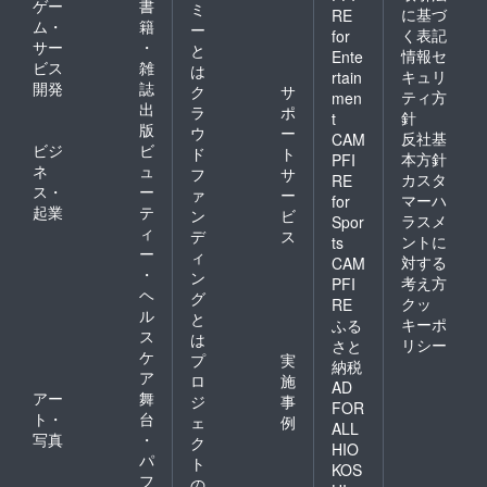
ゲー
書
ミ
に基づ
RE
ム・
籍
ー
く表記
for
サー
・
と
情報セ
Ente
ビス
雑
は
キュリ
rtain
開発
誌
ク
サ
ティ方
men
出
ラ
ポ
針
t
版
ウ
ー
反社基
CAM
ビジ
ビ
ド
ト
本方針
PFI
ネ
ュ
フ
サ
カスタ
RE
ス・
ー
ァ
ー
マーハ
for
起業
テ
ン
ビ
ラスメ
Spor
ィ
デ
ス
ントに
ts
ー
ィ
対する
CAM
・
ン
考え方
PFI
ヘ
グ
クッ
RE
ル
と
キーポ
ふる
ス
は
リシー
さと
ケ
プ
実
納税
ア
ロ
施
AD
アー
舞
ジ
事
FOR
ト・
台
ェ
例
ALL
写真
・
ク
HIO
パ
ト
KOS
フ
の