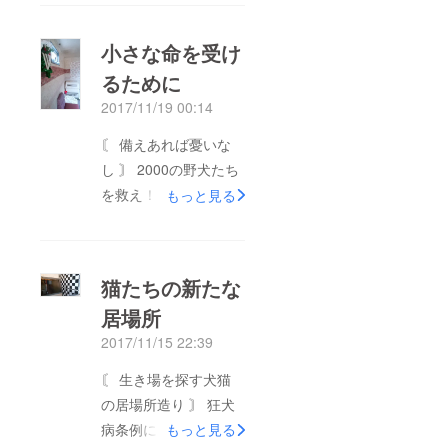
生き場を失い拘留され
ていた。 おそらく、
小さな命を受け
猟犬として飼われ用無
るために
しになったので、あっ
2017/11/19 00:14
けなく捨てられたのだ
ろう・・。 人の為に
〘 備えあれば憂いな
生き、人の為に使わ
し 〙 2000の野犬たち
れ、人の為に棄てられ
を救え！プロジェクト
もっと見る
た命がある。 人の心
は進んでいます。 犬
は、この冷たい北風よ
施設を八畳スペースを
りも寒く冷たいことを
間切りをつけ二世帯居
猫たちの新たな
タロウは痛いほど知っ
住にさせるべく改築さ
た。 2000の野犬たち
居場所
せました。 猫舎は、
を救え！プロジェクト
2017/11/15 22:39
殺風景のなので造花と
では、犬舎も満杯だが
カーテンを飾り立て床
〘 生き場を探す犬猫
スペースを間切りにし
は新品のゴムマットを
の居場所造り 〙 狂犬
て、タロウを迎え入れ
敷き詰めました。
病条例により〔野良犬
もっと見る
た。 山口の野犬と佐
他、ペンキ塗りと脱走