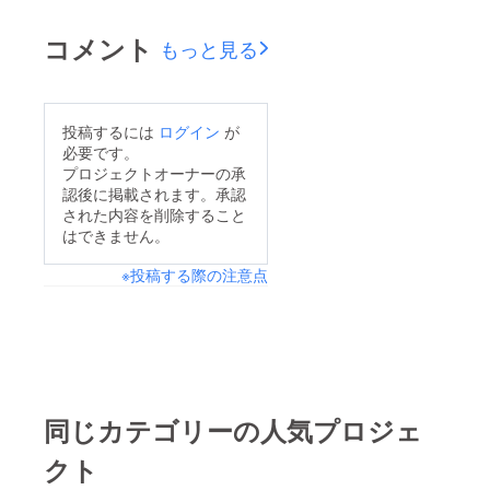
は存在してはならな
賀の猟犬がここで生き
防止強化などを施し猫
い〕と云う理由で野犬
て行く場所は違えど、
コメント
もっと見る
舎一号は完成となりま
は残念ながら捕獲され
人間に棄てられ生き場
す。 滞りなく建設、
る立場にある。 これ
を失い悲しい目をした
改築が出来るのも 全
を猫に当てはめると、
小さくとも尊い命を私
投稿するには
ログイン
が
国の方々の強力なご支
捕獲される立場ではな
たちは受け入れたい。
必要です。
援と暖かいお気持ちの
いことに着付く。 し
プロジェクトオーナーの承
タロウはそれでも人に
お陰様で ありこの場
認後に掲載されます。承認
かし、その繁殖率の高
慣れているせいで、少
をお借りして、深くお
された内容を削除すること
さと基本的な生き場が
し怖がりだが人を信じ
はできません。
礼をしたい気持ちで
存在しない猫たちの命
たい気持ちがうかがえ
す。 本当に、ありが
※投稿する際の注意点
もいつも危険にさらさ
る。 三か月いても鉄
とうございます。
れていると云う犬たち
砲玉のように逃げる山
ganman ※ ※ ※ ※ ※ ※ ※
とは違った意味で、悲
口の子とは違いタロウ
※ ※ ※ ※ ※ ※ ※ ※ ※ ※ ※ ※
しい立場だ。 想いあ
は、大きな目を開きな
※ 犬猫の生きるための
る人は、せめて餌をや
がらじっとこちらを見
生きる空間をそんな
りそれに反意のある人
同じカテゴリーの人気プロジェ
つめてくれる。 まだ
シェルター作りの為に
たちは、それを反対す
人間を信じたいと云う
皆様のお力を、お貸し
クト
る。 どちらが正しい
証しにしっかり答えた
く下さい。 ２０００