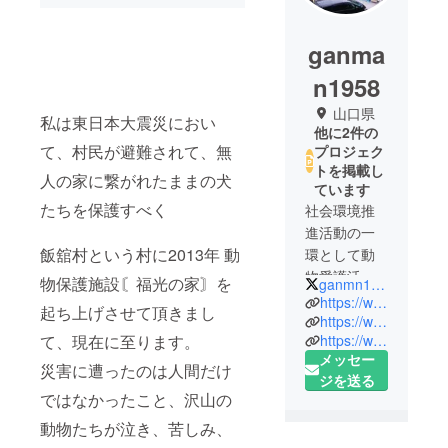
ganma
n1958
山口県
私は東日本大震災におい
他に2件の
て、村民が避難されて、無
プロジェク
トを掲載し
人の家に繋がれたままの犬
ています
たちを保護すべく
社会環境推
進活動の一
飯舘村という村に2013年 動
環として動
物愛護活動
物保護施設〘福光の家〙を
ganmn1958
をさせて頂
https://www.facebook.com/hukkounoie/?ref=aymt_homepage_panel
起ち上げさせて頂きまし
いておりま
https://www.facebook.com/ganmann.hirayama
https://www.facebook.com/2000%E3%81%AE%E9%87%8E%E7%8A%AC%E3%81%9F%E3%81%A1%E3%82%92%E6%95%91%E3%81%88%E3%83%97%E3%83%AD%E3%82%B8%E3%82%A7%E3%82%AF%E3%83%88-1691833897813294/
て、現在に至ります。
す。
メッセー
SNSで、ハ
災害に遭ったのは人間だけ
ジを送る
ンドルネー
ではなかったこと、沢山の
ムが浸透し
動物たちが泣き、苦しみ、
て名前を