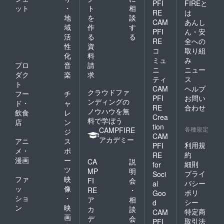
PFI
FIREと
ット
・
ト
相
RE
は
地
を
談
CAM
あんし
域
作
す
PFI
ん・安
活
る
る
RE
全への
性
資
コ
取り組
化
料
ミュ
み
プロ
音
請
ニ
ニュー
ダク
楽
求
ティ
ス
ト
CAM
ヘルプ
クラウドファ
フー
チ
PFI
お問い
ンディングの
ド・
ャ
RE
合わせ
ノウハウを無
飲食
レ
Crea
料で学ぼう
店
ン
tion
各種規定
CAMPFIRE
ジ
CAM
アカデミー
アニ
ス
利用規
PFI
メ・
ポ
約
RE
漫画
ー
CA
説
細則
for
ツ
MP
明
プライ
Soci
ファ
映
FI
会
バシー
al
ッ
像
RE
・
ポリ
Goo
ショ
・
ア
相
シー
d
ン
映
カ
談
特定商
CAM
画
デ
会
取引法
PFI