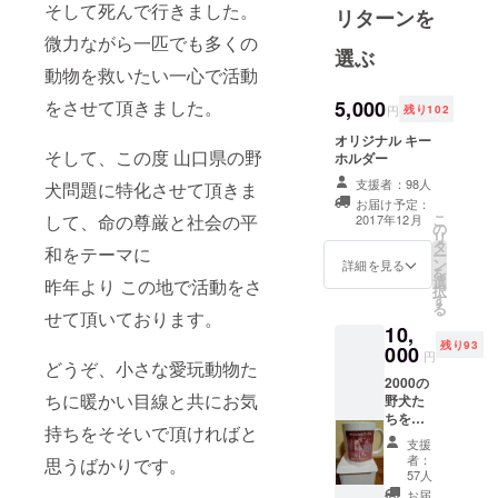
〔平山 ガ
そして死んで行きました。
リターンを
ンマン〕と
微力ながら一匹でも多くの
させて頂い
選ぶ
動物を救いたい一心で活動
ておりま
す。
5,000
をさせて頂きました。
円
残り102
2011年の東
オリジナル キー
日本大震災
そして、この度 山口県の野
ホルダー
での福島原
支援者：98人
犬問題に特化させて頂きま
発メルトダ
お届け予定：
こ
して、命の尊厳と社会の平
2017年12月
ウンによっ
の
リ
タ
て
和をテーマに
ー
ン
詳細を見る
避難された
を
選
昨年より この地で活動をさ
択
村民さんが
す
る
せて頂いております。
無人の家に
10,
残してし
残り93
000
円
どうぞ、小さな愛玩動物た
まった多く
2000の
の飼い犬た
ちに暖かい目線と共にお気
野犬た
ちを救
ちを
持ちをそそいで頂ければと
え！プ
保護すべく
支援
ロジェ
者：
思うばかりです。
現地、飯舘
クトの
57人
オリジ
村にて動物
お届