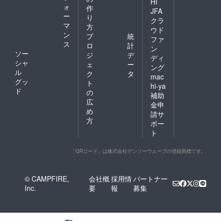
HI
ォ
作
JFA
ー
り
クラ
マ
方
ウド
ン
プ
統
ファ
ス
ロ
計
ン
ソー
ジ
デ
ディ
シャ
ェ
ー
ング
ル
ク
タ
mac
グッ
ト
hi-ya
ド
の
補助
広
金申
め
請サ
方
ポー
ト
「QRコード」は株式会社デンソーウェーブの登録商標です。
© CAMPFIRE,
会社概
採用情
パートナー
Inc.
要
報
募集