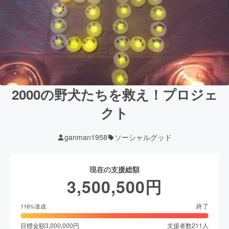
2000の野犬たちを救え！プロジェ
クト
ganman1958
ソーシャルグッド
現在の支援総額
3,500,500
円
終了
116
%達成
目標金額
3,000,000
円
支援者数
211
人