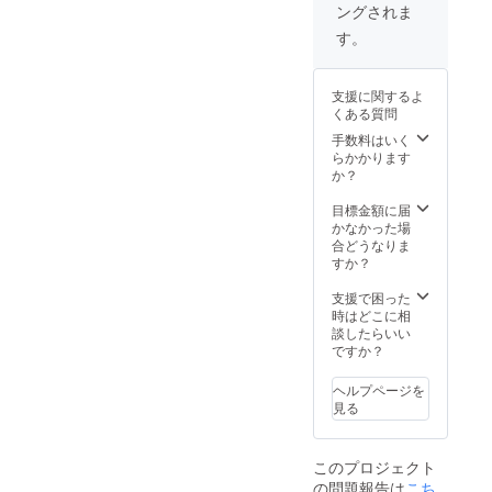
れは
ご了承
ングされま
礼のお
動画と
スルー
踊って
くださ
手紙を
個別で
トップ
いると
す。
い。 ※
お届け
撮影し
スのサ
きに肌
映像の
しま
たお礼
イズに
に触れ
権利は
す。 備
の動
ついて
て気に
The
支援に関するよ
考欄に
画、"Gi
S/Mサイ
ならな
AMOが
くある質問
て、表
selle"の
ズ：着
いよう
所有し
記希望
パ
丈
手数料はいく
に、と
ている
の会社
フォー
50.5cm
らかかります
いうバ
ため、
名やお
マンス
、身幅
か？
レエの
映像の
名前の
映像リ
41.2cm
レオ
複製や
記載を
ンク、
、肩幅
目標金額に届
タード
他で共
お願い
普段誰
32.6cm
かなかった場
のタグ
有する
しま
にも見
、袖丈
合どうなりま
の付け
ことは
す。 撮
せるこ
73cm
すか？
方から
ご遠慮
影の裏
とのな
M/Lサイ
着想を
くださ
側動画
い踊り
ズ：着
支援で困った
得てい
い。 映
とお礼
を作る
丈
時はどこに相
ます。
像を見
の動画
までの
52.5cm
談したらいい
◯素材
るため
は合わ
構成メ
、身幅
ですか？
混率に
にイン
せて３
モの一
43.2cm
ついて
ター
分ほ
部、The
、肩幅
チュー
ネット
ヘルプページを
ど、"Gi
AMOブ
33.6cm
ル：ナ
を使え
見る
selle"動
ランド
、袖丈
イロン
る環境
画をご
ステッ
74.3cm
100％
が必要
覧いた
カー３
※量産過
ボタ
となり
このプロジェクト
だける
枚セッ
程によ
ン：貝
ます。
の問題報告は
こち
期間は
ト、そ
り多少