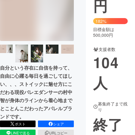
円
まちづくり・地域活性化
182%
目標金額は
CAMPFIRE for Social Good
CAMPFIRE Creation
500,000円
CAMPFIREふるさと納税
machi-ya
コミュニティ
支援者数
104
自分という存在に自信を持って、
人
自由に心躍る毎日を過ごしてほし
い、、、ストイックに魅せ方にこ
だわる現役バレエダンサーの村中
智が身体のラインから着心地まで
募集終了まで残
とことんこだわったアパレルブラ
り
ンドです。
終了
ポスト
シェア
LINEで送る
URLコピー