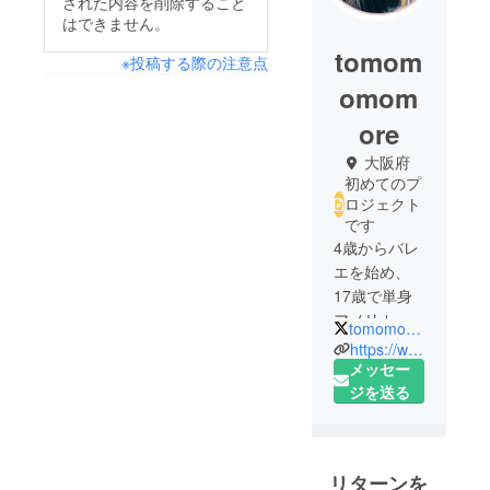
された内容を削除すること
はできません。
tomom
※投稿する際の注意点
omom
ore
大阪府
初めてのプ
ロジェクト
です
4歳からバレ
エを始め、
17歳で単身
アメリカの
tomomomomore
バレエ学校
https://www.instagram.com/tomomomomore
に留学。バ
メッセー
レエ学校卒
ジを送る
業後、アメ
リカのバレ
エ団での研
リターンを
修３年を経