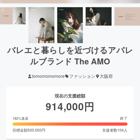
バレエと暮らしを近づけるアパレ
ルブランド The AMO
tomomomomore
ファッション
大阪府
現在の支援総額
914,000
円
終了
182
%達成
目標金額
500,000
円
支援者数
104
人