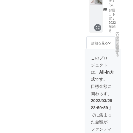
使って
援いた
者：
しくは
AMOの
み、サ
いただ
2人
だいた
お名前
活動を
イズの
けま
方には
お届
の表
応援し
選択が
す。
け予
映像の
記、
たい！
必要と
定：
ネック
配信リ
"Giselle
と思っ
2022
なりま
部分の
ンクを
年05
"の撮影
てくだ
す。 ◉
ボタン
お届け
こ
月
の裏側
さる方
セット
の
は、プ
し、期
リ
動画と
へ。 ス
内容 ①
タ
ラス
間中何
ー
個別で
ポン
ポスト
ン
チック
詳細を見る
度もご
を
撮影し
サーと
カード
選
ではな
覧いた
択
たお礼
してオ
３枚
す
く一つ
だけま
る
の動
ンライ
セット
一つ少
このプロ
す。期
画、"Gi
ンパ
②ス
しずつ
間は１
ジェクト
selle"の
フォー
テッ
色味が
週間を
パ
マン
カー２
違う自
は、
All-In方
予定し
フォー
ス"Gise
枚 ③オ
然の貝
ており
式
です。
マンス
lle"の動
ンライ
ボタン
ます
映像リ
画の最
ンパ
にこだ
目標金額に
が、動
ンク、
後に大
フォー
わりま
画サイ
関わらず、
The
きく会
マンス
した。
トの都
AMOブ
社名も
"Giselle
ブラン
2022/03/28
合によ
ランド
しくは
" チケッ
ドタグ
り多少
23:59:59
ま
ステッ
お名前
ト ④
が服の
予定よ
カー３
の表
シース
外につ
でに集まっ
り変わ
枚セッ
記、
ルー
いてい
ること
た金額が
ト、そ
"Giselle
トップ
ます
があり
して直
"の撮影
ス １点
が、こ
ファンディ
ます。
筆のお
の裏側
◯シー