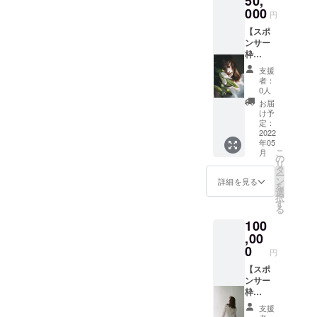
50,
ため、
だくこ
ゴス
ンパ
000
下に着
とが可
テッ
円
フォー
るもの
能で
カー。
【スポ
マンス
によっ
す。 今
このス
ンサー
"Giselle
て雰囲
回のた
テッ
枠
" チケッ
気がガ
めに、
カーを
Margue
ト全て
ラリと
２００
見るた
支援
rite】
をセッ
変わり
年前に
者：
びに、
The
トにし
ます。
0人
作られ
愛を
AMOの
てお届
シンプ
た古典
お届
持っ
活動を
けしま
ルに無
け予
バレエ
て、あ
応援し
す。そ
定：
地の似
「ジゼ
なた自
たい！
2022
れぞれ
た色で
ル」の
身の魅
年05
と思っ
のアイ
合わせ
物語を
力を再
こ
月
てくだ
テムの
の
るのも
掘り下
確認さ
リ
さる方
説明に
タ
よし、
げ、現
せてく
ー
へ。 ス
ついて
ン
柄物を
詳細を見る
代のジ
れる存
を
ポン
は、そ
選
加えて
ゼルと
在であ
択
サーと
れぞれ
す
みるの
して３
るとい
る
してオ
のリ
もよ
分ほど
いな、
100
ンライ
ターン
し、 日
の舞を
という
ンパ
,00
ページ
常使い
作り上
気持ち
フォー
をご覧
0
も、そ
げま
で作り
円
マン
くださ
してエ
す。 映
まし
ス"Gise
【スポ
い。 ※
レガン
像は5月
た。
lle"の動
ンサー
シース
トなお
ごろに
画の最
枠
ルー
出かけ
配信予
後に会
Lily】
トップ
日にも
定、支
支援
社名も
The
スの