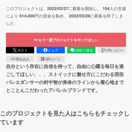
このプロジェクトは、
2022/02/27
に募集を開始し、
104
人の支援
により
914,000
円の資金を集め、
2022/03/28
に募集を終了しま
した
もう一度プロジェクトをやってほしい
ポスト
シェア
LINEで送る
URLコピー
埋め込み
QRコード
自分という存在に自信を持って、自由に心躍る毎日を過
ごしてほしい、、、ストイックに魅せ方にこだわる現役
バレエダンサーの村中智が身体のラインから着心地まで
とことんこだわったアパレルブランドです。
このプロジェクトを見た人はこちらもチェックし
ています