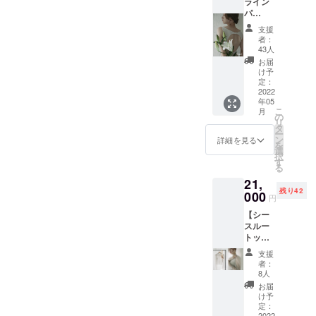
ライン
セット
パ
と、The
フォー
AMOの
支援
マンス
思いが
者：
"Giselle
詰まっ
43人
" チケッ
たス
お届
ト】
テッ
け予
First
カーを
定：
Collecti
2022
お届け
年05
onの
させて
こ
月
テーマ
いただ
の
リ
のクラ
きま
タ
ー
シック
す。 ポ
ン
詳細を見る
を
バレエ
スト
選
択
の「ジ
カー
す
る
ゼル」
ド：
21,
をコン
First
残り42
セプト
000
Collecti
円
に、ダ
onの
【シー
ンサー
テー
スルー
村中智
マ、人
トップ
が踊る
間から
ス】 ◯
映像作
妖精に
支援
アイテ
品をお
なりな
者：
ム説明
届けし
がらも
8人
First
ます。
変わら
お届
Colletci
劇場に
ぬ愛を
け予
on
舞台を
定：
信じ続
2022