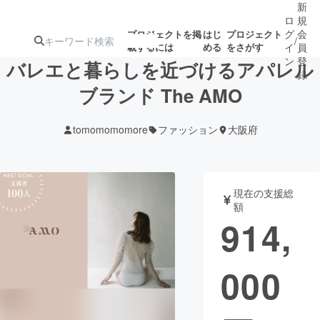
新
ロ
規
グ
会
プロジェクトを掲
はじ
プロジェクト
/
載するには
める
をさがす
イ
員
ン
登
バレエと暮らしを近づけるアパレル
録
ブランド The AMO
人気のプロ
注目のリ
注目の新着プロ
募集終了が近いプ
もうすぐ公開
tomomomomore
ファッション
大阪府
ジェクト
ターン
ジェクト
ロジェクト
されます
アート・写真
音楽
現在の支援総
額
914,
テクノロジー・ガジェット
ゲーム・サ
000
映像・映画
書籍・雑誌
ビジネス・起業
チャレンジ