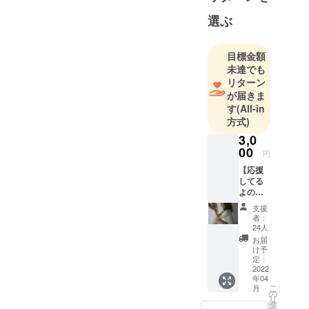
て、イタリ
選ぶ
アローマの
バレエ団に
目標金額
入団し、そ
未達でも
こでイタリ
リターン
ア中を回る
が届きま
70以上の公
す
(All-in
演に立つ。
方式)
今は日本を
3,0
拠点に移
00
円
し、ダン
【応援
サーとして
してる
よのリ
舞台に立ち
ター
支援
続けながら
ン】 応
者：
援して
「日常に
24人
るよー
お届
アートを」
という
け予
を軸にアー
お気持
定：
ちと支
2022
トで心を躍
年04
援に、
らせる人が
こ
月
村中智
の
リ
増えてほし
より
タ