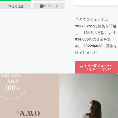
埋め込み
QRコード
このプロジェクトは、
2022/02/27
に募集を開始
し、
104
人の支援により
914,000
円の資金を集
め、
2022/03/28
に募集を
終了しました
もう一度プロジェク
トをやってほしい