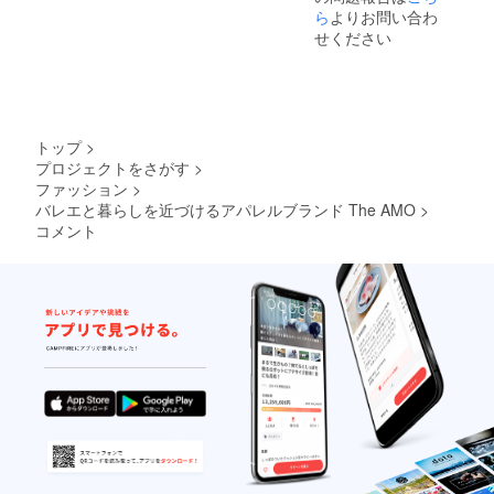
ボタン
チケッ
１ヶ月
して直
ら
よりお問い合わ
の誤差
◯サイ
トはク
を予定
筆のお
は出て
ズにつ
せください
ラウド
してい
礼のお
くる可
いて
ファン
ます。
手紙を
能性が
S/Mサイ
ディン
映像に
お届け
ありま
ズ：着
グ終了
ついて
しま
す。 ま
丈
後も購
はメー
す。 備
た細か
50.5cm
入して
ルで、
考欄に
い仕様
、身幅
いただ
トップ
>
ステッ
て、表
が変更
41.2cm
ける機
プロジェクトをさがす
>
カーと
記希望
になる
、肩幅
会を作
ファッション
>
お手紙
の会社
可能性
32.6cm
る予定
は郵送
名やお
バレエと暮らしを近づけるアパレルブランド The AMO
>
があり
、袖丈
です
にてお
名前の
ます。
コメント
73cm
が、
届けさ
記載を
このリ
M/Lサイ
4000円
せてい
お願い
ターン
ズ：着
で手に
ただき
しま
に、写
丈
してい
ます。
す。 撮
真に
52.5cm
ただけ
※映像の
影の裏
写って
、身幅
るのは
権利は
側動画
いるイ
43.2cm
このリ
The
とお礼
ンナー
、肩幅
ターン
AMOが
の動画
は含ま
33.6cm
のみ
所有し
は合わ
れませ
、袖丈
で、ク
ている
せて３
ん。 縫
74.3cm
ラウド
為、映
分ほ
製の関
※量産過
ファン
像を録
ど、"Gi
係によ
程によ
ディン
画した
selle"動
り、リ
り多少
グ終了
り、他
画をご
ターン
の誤差
後は
で共有
覧いた
のお届