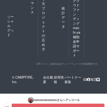
いませ
クラ
マ
方
ん。 ま
ウド
ン
た縫製
プ
統
ファ
の関係
ス
ロ
計
ン
によ
ソー
ジ
デ
ディ
り、リ
シャ
ェ
ー
ング
ターン
ル
ク
タ
のお届
mac
グッ
ト
けが
hi-ya
ド
１ヶ月
の
補助
前後左
広
金申
右する
め
請サ
可能性
方
があり
ポー
ます
ト
が、そ
の場合
「QRコード」は株式会社デンソーウェーブの登録商標です。
はメー
ルにて
ご連絡
させて
© CAMPFIRE,
会社概
採用情
パートナー
いただ
Inc.
要
報
募集
きま
す。ご
了承く
ださ
い。
tomomomomore
さんへアンコール