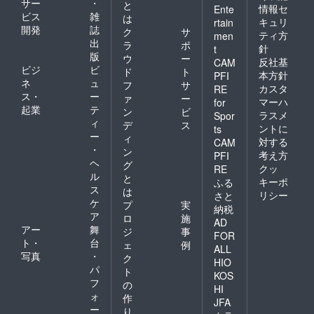
ロンは
サー
・
と
情報セ
Ente
トの規
お避け
ビス
雑
は
約に変
キュリ
rtain
くださ
開発
誌
ク
サ
更が
い。 ※
ティ方
men
出
あった
ラ
ポ
量産過
針
t
場合な
版
程で製
ウ
ー
反社基
CAM
ど多少
品の細
ビジ
ビ
ド
ト
本方針
PFI
変更の
かい仕
ネ
ュ
フ
サ
可能性
カスタ
RE
様が変
ス・
ー
ァ
ー
もござ
マーハ
更にな
for
起業
テ
いま
ン
ビ
る可能
ラスメ
Spor
す。
ィ
性があ
デ
ス
ントに
ts
りま
ー
ィ
対する
CAM
す。 こ
・
ン
考え方
PFI
のリ
ヘ
グ
クッ
RE
ターン
ル
と
に、写
キーポ
ふる
ス
は
真に
リシー
さと
ケ
写って
プ
実
納税
いるス
ア
ロ
施
AD
カー
アー
舞
ジ
事
FOR
ト、イ
ト・
台
ェ
例
ン
ALL
写真
・
ク
ナー、
HIO
パ
トウ
ト
KOS
シュー
フ
の
HI
ズは含
ォ
作
JFA
まれて
ー
り