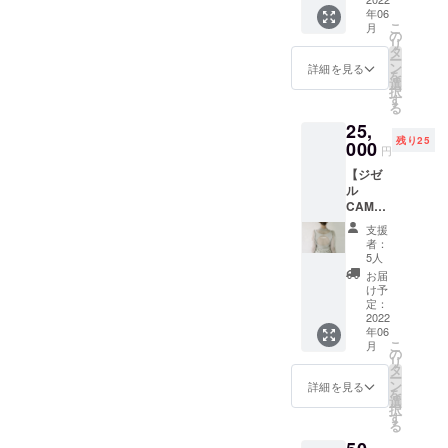
"Giselle
見に行
けるジ
年06
" より、
くよう
ゼルの
こ
月
シース
に、サ
の
世界を
リ
ルー
ポート
タ
写真か
ー
トップ
してく
ン
ら感じ
詳細を見る
を
スにな
れた方
選
てもら
択
りま
のみが
す
えれ
る
す。 柔
見られ
ば、、
25,
らかい
るオン
、部屋
残り25
透け感
000
ライン
に飾る
円
のある
パ
こと
【ジゼ
チュー
フォー
も、大
ル
ル素
マンス
切な誰
CAMPF
材、肩
の映像
かへ愛
IRE特別
から手
です。
を伝え
支援
つめあ
首にか
支援者
るお手
者：
わせ
けての
にはオ
5人
紙に
セッ
カーブ
ンライ
も、
お届
ト】 ポ
が女性
ンでの
け予
使って
スト
らしさ
定：
リンク
もらえ
カー
2022
と唯一
チケッ
ます。
年06
ド、ス
無二さ
トが
ステッ
こ
月
テッ
を演出
の
メール
カー：
リ
カー、
しま
タ
で送ら
The
ー
シース
す。 ア
ン
れ、作
詳細を見る
AMOの
を
ルー
ンニュ
選
品の映
想いの
択
トップ
イなカ
す
像をご
込めら
る
ス、オ
ラーの
覧いた
れたロ
ンライ