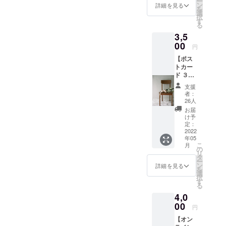
ー
メール
ン
詳細を見る
いと色々な
を
にて直
選
分野で活動
択
接お礼
す
る
のメッ
3,5
セージ
をお届
00
円
けさせ
【ポス
ていた
トカー
だきま
ド ３枚
す。
& ス
3000円
支援
テッ
から好
者：
カー
きなだ
26人
セッ
け支援
お届
ト】
してい
け予
The
ただけ
定：
AMOの
2022
ます。
年05
First
そのお
こ
月
Collecti
気持ち
の
リ
on
に感謝
タ
ー
"Giselle
です！
ン
詳細を見る
を
(ジゼ
選
択
ル)" の
す
る
写真を
4,0
使った
ポスト
00
円
カード
【オン
３枚