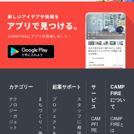
は出て
5000円
するこ
だける
けが
くる可
(税込)で
とはご
期間は
１ヶ月
能性が
販売予
遠慮く
１ヶ月
前後左
ありま
定で
ださ
を予定
右する
す、ご
す。
い。 映
してい
可能性
了承く
像を見
ます。
があり
ださ
るため
映像に
ます
い。 ◯
にイン
ついて
が、 そ
原産
ター
はメー
の場合
国：日
ネット
ルで、
はメー
本 ◯洗
を使え
ステッ
ルにて
濯方法
る環境
カーと
ご連絡
につい
が必要
お手
させて
て ネッ
となり
紙、構
いただ
トに入
ます。
成メモ
きま
れて手
動画の
につい
す。ご
洗い
長さや
ては郵
了承く
コース
ご覧い
送にて
ださ
カテゴリー
起案サポート
サ
CAMP
でその
ただけ
お届け
い。
ままお
ー
FIRE
る期間
させて
洗濯可
テク
ま
プ
ス
ビ
につい
等、動
いただ
能で
ノロ
ち
ロ
タ
画サイ
きま
す。 ク
ス
て
トの規
す。 ※
ジー
づ
ジ
ッ
リーニ
約に変
映像の
ングの
・ガ
く
ェ
フ
CAM
CAMP
更が
権利は
必要は
ジェ
り
ク
に
あった
The
PFI
FIREと
ありま
ット
・
ト
相
場合な
AMOが
せん。
RE
は
地
を
談
ど多少
所有し