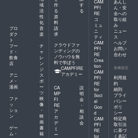
◯着用
CAM
あんし
変更の
ている
域
作
す
時の注
PFI
ん・安
可能性
為、映
意点
活
る
る
RE
全への
もござ
像を録
チュー
性
資
いま
画した
コ
取り組
ル素材
化
料
す。
り、他
ミュ
み
のた
プロ
音
請
で共有
め、着
ニ
ニュー
するこ
ダク
楽
求
用時の
ティ
ス
とはご
ト
爪や
CAM
ヘルプ
遠慮く
クラウドファ
ジッ
フー
チ
PFI
お問い
ださ
パー等
ンディングの
ド・
ャ
い。 映
RE
合わせ
先が
ノウハウを無
飲食
レ
像を見
尖った
Crea
料で学ぼう
店
ン
るため
ものの
tion
各種規定
CAMPFIRE
にイン
ジ
引っか
CAM
ター
アカデミー
かりに
アニ
ス
利用規
PFI
ネット
ご注意
メ・
ポ
を使え
約
RE
くださ
漫画
ー
CA
説
る環境
細則
い。 高
for
ツ
が必要
MP
明
温で多
プライ
Soci
となり
ファ
映
少布が
FI
会
バシー
al
ます。
縮む可
ッ
像
RE
・
ポリ
Goo
動画の
能性が
ショ
・
ア
相
シー
長さや
d
あるた
ン
映
カ
談
ご覧い
特定商
CAM
め、乾
画
ただけ
デ
会
燥機や
取引法
PFI
る期間
ゲー
書
ミ
高温で
に基づ
RE
等、動
ム・
籍
のアイ
ー
く表記
for
画サイ