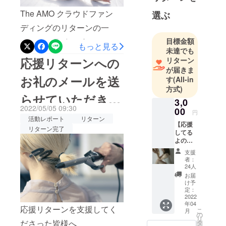
た新しい何かが生まれるの
て、イタリ
The AMO クラウドファン
選ぶ
もアートの楽しみ方の一つ
アローマの
ディングのリターンの一
でもあるのだなとしみじみ
バレエ団に
つ、オンラインパフォーマ
目標金額
入団し、そ
と感じていました、、、ク
もっと見る
未達でも
こでイタリ
ンス "Giselle" の映像公開
ラウドファンディングのリ
応援リターンへの
リターン
ア中を回る
ページが完成しました！
が届きま
ターンでオンラインパ
70以上の公
お礼のメールを送
す
(All-in
♡https://teket.jp/3477/12314
フォーマンスを選択してく
演に立つ。
方式)
らせていただきま
チケットを購入できるの
今は日本を
3,0
ださった方にはチケットの
2022/05/05 09:30
拠点に移
00
は、今すぐ！映像公開期間
円
した！
コードをメールにて送らせ
活動レポート
リターン
し、ダン
【応援
は5月13日(金) 20:00〜 5月
リターン完了
ていただいたのですが、確
サーとして
してる
22日(日) 23:59 までとなって
よのリ
舞台に立ち
認できましたでしょうか？
ター
支援
います。チケットをお持ち
続けながら
ン】 応
amo.wear@outlook.com か
者：
援して
「日常に
24人
の方は、期間中何度でもご
らのメールが迷惑メール
るよー
お届
アートを」
という
覧いただけます。オンライ
け予
ボックスに入っている可能
を軸にアー
お気持
定：
ンパフォーマンスを支援し
ちと支
2022
トで心を躍
性もありますので、今一度
年04
援に、
応援リターンを支援してく
らせる人が
てくださった方には、
こ
月
村中智
確認していただき、メール
の
リ
増えてほし
より
ださった皆様へ
タ
amo.wear@outlook.com の