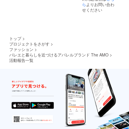
ボタン
チケッ
１ヶ月
して直
ら
よりお問い合わ
の誤差
◯サイ
トはク
を予定
筆のお
は出て
ズにつ
せください
ラウド
してい
礼のお
くる可
いて
ファン
ます。
手紙を
能性が
S/Mサイ
ディン
映像に
お届け
ありま
ズ：着
グ終了
ついて
しま
す。 ま
丈
後も購
はメー
す。 備
た細か
50.5cm
入して
ルで、
考欄に
い仕様
、身幅
いただ
トップ
>
ステッ
て、表
が変更
41.2cm
ける機
プロジェクトをさがす
>
カーと
記希望
になる
、肩幅
会を作
ファッション
>
お手紙
の会社
可能性
32.6cm
る予定
は郵送
名やお
バレエと暮らしを近づけるアパレルブランド The AMO
>
があり
、袖丈
です
にてお
名前の
ます。
活動報告一覧
73cm
が、
届けさ
記載を
このリ
M/Lサイ
4000円
せてい
お願い
ターン
ズ：着
で手に
ただき
しま
に、写
丈
してい
ます。
す。 撮
真に
52.5cm
ただけ
※映像の
影の裏
写って
、身幅
るのは
権利は
側動画
いるイ
43.2cm
このリ
The
とお礼
ンナー
、肩幅
ターン
AMOが
の動画
は含ま
33.6cm
のみ
所有し
は合わ
れませ
、袖丈
で、ク
ている
せて３
ん。 縫
74.3cm
ラウド
為、映
分ほ
製の関
※量産過
ファン
像を録
ど、"Gi
係によ
程によ
ディン
画した
selle"動
り、リ
り多少
グ終了
り、他
画をご
ターン
の誤差
後は
で共有
覧いた
のお届