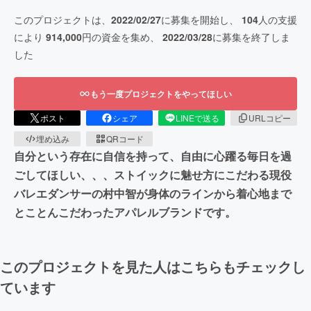
このプロジェクトは、
2022/02/27
に募集を開始し、
104
人の支援
により
914,000
円の資金を集め、
2022/03/28
に募集を終了しま
した
もう一度プロジェクトをやってほしい
ポスト
シェア
LINEで送る
URLコピー
埋め込み
QRコード
自分という存在に自信を持って、自由に心躍る毎日を過
ごしてほしい、、、ストイックに魅せ方にこだわる現役
バレエダンサーの村中智が身体のラインから着心地まで
とことんこだわったアパレルブランドです。
このプロジェクトを見た人はこちらもチェックし
ています