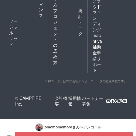
いませ
クラ
マ
方
ん。 ま
ウド
ン
た縫製
プ
統
ファ
の関係
ス
ロ
計
ン
によ
ソー
ジ
デ
ディ
り、リ
シャ
ェ
ー
ング
ターン
ル
ク
タ
のお届
mac
グッ
ト
けが
hi-ya
ド
１ヶ月
の
補助
前後左
広
金申
右する
め
請サ
可能性
方
があり
ポー
ます
ト
が、そ
の場合
「QRコード」は株式会社デンソーウェーブの登録商標です。
はメー
ルにて
ご連絡
させて
© CAMPFIRE,
会社概
採用情
パートナー
いただ
Inc.
要
報
募集
きま
す。ご
了承く
ださ
い。
tomomomomore
さんへアンコール