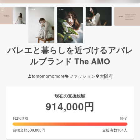
バレエと暮らしを近づけるアパレ
ルブランド The AMO
tomomomomore
ファッション
大阪府
現在の支援総額
914,000
円
終了
182
%達成
目標金額
500,000
円
支援者数
104
人