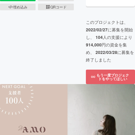
埋め込み
QRコード
このプロジェクトは、
2022/02/27
に募集を開始
し、
104
人の支援により
914,000
円の資金を集
め、
2022/03/28
に募集を
終了しました
もう一度プロジェク
トをやってほしい