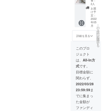
使って
援いた
者：
ございます。またリターン
しくは
AMOの
み、サ
いただ
2人
だいた
お名前
活動を
イズの
けま
発送開始時にはこちらで報
方には
お届
の表
応援し
選択が
す。
け予
映像の
記、
たい！
告もさせていただきます
必要と
定：
ネック
配信リ
"Giselle
と思っ
2022
なりま
部分の
ンクを
ね！たくさんの感謝と愛を
年05
"の撮影
てくだ
す。 ◉
ボタン
お届け
こ
月
の裏側
さる方
セット
の
は、プ
し、期
込めて、、、The AMO村中
リ
動画と
へ。 ス
内容 ①
タ
ラス
間中何
ー
個別で
ポン
ポスト
ン
チック
智
詳細を見る
度もご
を
撮影し
サーと
カード
選
ではな
覧いた
択
たお礼
してオ
３枚
す
く一つ
だけま
る
の動
ンライ
セット
一つ少
このプロ
す。期
画、"Gi
ンパ
②ス
しずつ
間は１
ジェクト
selle"の
フォー
テッ
色味が
週間を
パ
マン
カー２
違う自
は、
All-In方
予定し
フォー
ス"Gise
枚 ③オ
然の貝
ており
式
です。
マンス
lle"の動
ンライ
ボタン
ます
映像リ
画の最
ンパ
にこだ
目標金額に
が、動
ンク、
後に大
フォー
わりま
画サイ
関わらず、
The
きく会
マンス
した。
トの都
AMOブ
社名も
"Giselle
ブラン
2022/03/28
合によ
ランド
しくは
" チケッ
ドタグ
り多少
23:59:59
ま
ステッ
お名前
ト ④
が服の
予定よ
カー３
の表
シース
外につ
でに集まっ
り変わ
枚セッ
記、
ルー
いてい
ること
た金額が
ト、そ
"Giselle
トップ
ます
があり
して直
"の撮影
ス １点
が、こ
ファンディ
ます。
筆のお
の裏側
◯シー