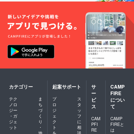
は出て
5000円
するこ
だける
けが
くる可
(税込)で
とはご
期間は
１ヶ月
能性が
販売予
遠慮く
１ヶ月
前後左
ありま
定で
ださ
を予定
右する
す、ご
す。
い。 映
してい
可能性
了承く
像を見
ます。
があり
ださ
るため
映像に
ます
い。 ◯
にイン
ついて
が、 そ
原産
ター
はメー
の場合
国：日
ネット
ルで、
はメー
本 ◯洗
を使え
ステッ
ルにて
濯方法
る環境
カーと
ご連絡
につい
が必要
お手
させて
て ネッ
となり
紙、構
いただ
トに入
ます。
成メモ
きま
れて手
動画の
につい
す。ご
洗い
長さや
ては郵
了承く
コース
ご覧い
送にて
ださ
カテゴリー
起案サポート
サ
CAMP
でその
ただけ
お届け
い。
ままお
ー
FIRE
る期間
させて
洗濯可
テク
ま
プ
ス
ビ
につい
等、動
いただ
能で
ノロ
ち
ロ
タ
画サイ
きま
す。 ク
ス
て
トの規
す。 ※
ジー
づ
ジ
ッ
リーニ
約に変
映像の
ングの
・ガ
く
ェ
フ
CAM
CAMP
更が
権利は
必要は
ジェ
り
ク
に
あった
The
PFI
FIREと
ありま
ット
・
ト
相
場合な
AMOが
せん。
RE
は
地
を
談
ど多少
所有し