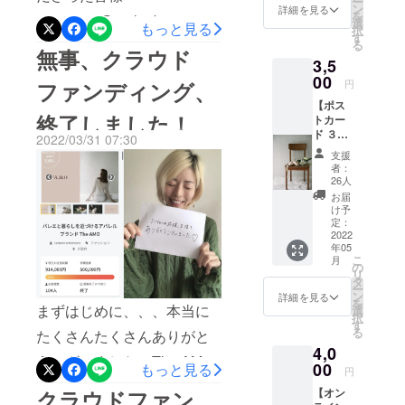
ー
が見つからない場合は上記
メール
ン
詳細を見る
いと色々な
を
amo.wear@outlook.com よ
にて直
メールアドレスより、映像
選
もっと見る
アドレスもしくは
分野で活動
択
接お礼
す
り、お一人お一人に愛を込
る
公開リンクと共に、チケッ
のメッ
無事、クラウド
twitter/Instagram 経由でご連
3,5
セージ
めて、ありがとうメールを
トのコードを送らせていた
をお届
00
絡いただければと思いま
ファンディング、
円
けさせ
お送りさせていただきまし
だいています。支援したの
【ポス
す。お手数をおかけします
ていた
終了しました！
た！迷惑メールボックスに
トカー
だきま
にメールが届いてない！と
が、気づいたら公開期間が
ド ３枚
す。
2022/03/31 07:30
入っている可能性もあるの
いう方がいらっしゃれば、
& ス
3000円
支援
終わっていた！とのことが
テッ
から好
者：
でそちらも確認していただ
お手数ですが上記アドレス
カー
きなだ
26人
ないよう、少しお急ぎでご
セッ
け支援
いた上で、あれ？届いてい
お届
までご連絡をお願いしま
ト】
確認の方をよろしくお願い
してい
け予
ないよーという方は上記ア
The
ただけ
定：
す。また、クラウドファン
します。(せっかくなので
AMOの
2022
ます。
ドレスまでご連絡いただけ
年05
ディング時には悩んでいた
First
そのお
しっかりと見ていただきた
こ
月
Collecti
気持ち
の
ればと思います。ご確認の
リ
けれど、、、やっぱり観た
on
に感謝
タ
い、、、)まだチケットを購
ー
"Giselle
です！
ン
方、よろしくお願いいたし
詳細を見る
い！と思ってくださった方
を
(ジゼ
入していないけれど気にな
まずはじめに、、、本当に
選
択
ます。♡写真は、オンライ
ル)" の
す
には、上記リンクより、チ
る
る、、、という方、22日の
たくさんたくさんありがと
写真を
ンパフォーマンス "Giselle"
4,0
ケットを購入していただけ
使った
23時までチケットの購入が
うございました！The AMO
ポスト
00
もっと見る
円
より、撮影舞台裏のワン
るようになってます。181年
カード
可能です。たくさんの想い
のクラウドファンディン
クラウドファン
【オン
３枚
シーンです。photographed
前に作られた古典バレエ