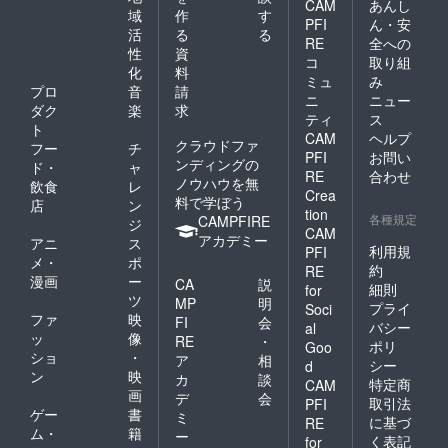
◯着用
CAM
あんし
変更の
ている
域
作
す
時の注
PFI
ん・安
可能性
為、映
意点
活
る
る
RE
全への
もござ
像を録
チュー
性
資
いま
画した
コ
取り組
ル素材
化
料
す。
り、他
ミュ
み
のた
プロ
音
請
で共有
め、着
ニ
ニュー
するこ
ダク
楽
求
用時の
ティ
ス
とはご
ト
爪や
CAM
ヘルプ
遠慮く
クラウドファ
ジッ
フー
チ
PFI
お問い
ださ
パー等
ンディングの
ド・
ャ
い。 映
RE
合わせ
先が
ノウハウを無
飲食
レ
像を見
尖った
Crea
料で学ぼう
店
ン
るため
ものの
tion
各種規定
CAMPFIRE
にイン
ジ
引っか
CAM
ター
アカデミー
かりに
アニ
ス
利用規
PFI
ネット
ご注意
メ・
ポ
を使え
約
RE
くださ
漫画
ー
CA
説
る環境
細則
い。 高
for
ツ
が必要
MP
明
温で多
プライ
Soci
となり
ファ
映
少布が
FI
会
バシー
al
ます。
縮む可
ッ
像
RE
・
ポリ
Goo
動画の
能性が
ショ
・
ア
相
シー
長さや
d
あるた
ン
映
カ
談
ご覧い
特定商
CAM
め、乾
画
ただけ
デ
会
燥機や
取引法
PFI
る期間
ゲー
書
ミ
高温で
に基づ
RE
等、動
ム・
籍
のアイ
ー
く表記
for
画サイ