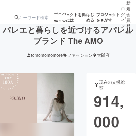
新
ロ
規
グ
会
プロジェクトを掲
はじ
プロジェクト
/
載するには
める
をさがす
イ
員
ン
登
バレエと暮らしを近づけるアパレル
録
ブランド The AMO
人気のプロ
注目のリ
注目の新着プロ
募集終了が近いプ
もうすぐ公開
tomomomomore
ファッション
大阪府
ジェクト
ターン
ジェクト
ロジェクト
されます
アート・写真
音楽
現在の支援総
額
914,
テクノロジー・ガジェット
ゲーム・サ
000
映像・映画
書籍・雑誌
ビジネス・起業
チャレンジ