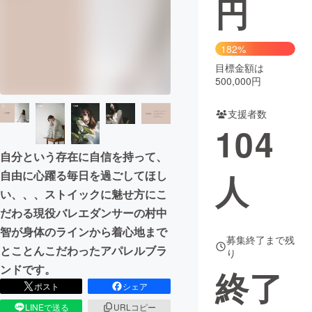
円
まちづくり・地域活性化
182%
目標金額は
CAMPFIRE for Social Good
CAMPFIRE Creation
500,000円
CAMPFIREふるさと納税
machi-ya
コミュニティ
支援者数
104
自分という存在に自信を持って、
人
自由に心躍る毎日を過ごしてほし
い、、、ストイックに魅せ方にこ
だわる現役バレエダンサーの村中
智が身体のラインから着心地まで
募集終了まで残
とことんこだわったアパレルブラ
り
ンドです。
終了
ポスト
シェア
LINEで送る
URLコピー