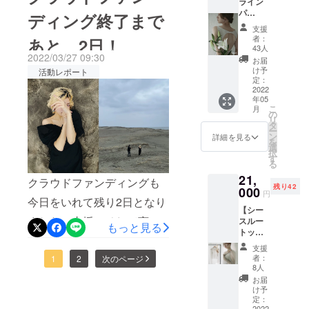
ライン
セット
や物語を詰めただけに、こ
グ、無事終了しましたー！
パ
by Kasumi UmedaHair by
と、The
ディング終了まで
"Giselle" を現代に置き換え
の期間が終わるともう見れ
一番最初に決めた目標支援
フォー
AMOの
支援
Ryoya Murakoshi
マンス
て解釈し、コンテンポラ
思いが
者：
あと、2日！
なくなってしまうのがとて
額だけでなく、100人の方に
"Giselle
詰まっ
43人
リーバレエ作品として新し
2022/03/27 09:30
" チケッ
たス
お届
も切ないですが、いまだけ
支援してもらう！というセ
ト】
テッ
け予
活動レポート
く創り、舞います。嘘の上
First
カーを
定：
しか見れないけれど、いま
カンドゴールにも辿り着
Collecti
2022
お届け
に生まれた愛は本物なのか
年05
一度見ることでそれが見た
き、、、終わり間近までた
onの
させて
こ
月
テーマ
どうか、現代であればジゼ
いただ
の
人の記憶のどこかに一生残
くさんの方がシェアしてく
リ
のクラ
きま
タ
ー
ルと王子はどんな風に出会
シック
す。 ポ
ン
詳細を見る
るかもしれないというの
ださったり、セカンドゴー
を
バレエ
スト
選
い、何に間を隔たれ、それ
択
の「ジ
カー
が、なんだか "Giselle" の愛
ル達成おめでとー！という
す
る
ゼル」
ド：
でも愛を誓いたいと思った
とリンクするような気もし
言葉をいただいたり、、、
21,
をコン
First
クラウドファンディングも
残り42
セプト
000
のか、、、たくさんたくさ
Collecti
円
ています。いまのあなたが
最初から最後までどこまで
今日をいれて残り2日となり
に、ダ
onの
ん考察し、私なりの物語を
【シー
ンサー
テー
どう感じるのか？も楽しみ
行くのかな？とドキドキ
ました！支援、そして商品
スルー
村中智
マ、人
もっと見る
作り上げました。映像を通
トップ
が踊る
間から
つつ見ていただければ幸い
しっぱなしのクラウドファ
の購入をしていただけるの
ス】 ◯
映像作
妖精に
して見ている方のどこかの
支援
アイテ
です。今日も素敵な1日をお
ンディングでした♡何度も
品をお
なりな
は、明日の夜23:59までで
者：
1
2
次のページ
ム説明
届けし
愛の記憶と繋がったり、心
がらも
8人
過ごしください。The AMO
言ってしまうほどに、1人の
First
す。本当にたくさんの方に
ます。
変わら
お届
が動く瞬間が世界に生まれ
Colletci
劇場に
ぬ愛を
け予
村中 智
力の小ささと、誰かがいて
シェアしていただいたり、
on
舞台を
定：
信じ続
てくれたらいいなと。おう
2022