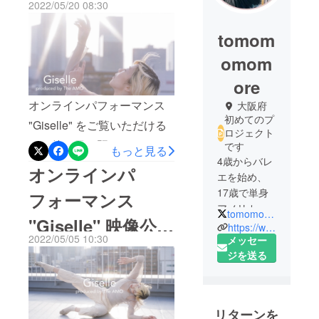
2022/05/20 08:30
3日！！！！！
tomom
omom
ore
オンラインパフォーマンス
大阪府
初めてのプ
"Giselle" をご覧いただける
ロジェクト
のも後３日！既にみてくだ
です
もっと見る
4歳からバレ
さった方がTwitterやインス
オンラインパ
エを始め、
タグラム、またメッセージ
17歳で単身
フォーマンス
で感想をシェアしてくだ
アメリカの
tomomomomore
"Giselle" 映像公開
さっているのですが、一つ
バレエ学校
https://www.instagram.com/tomomomomore
2022/05/05 10:30
に留学。バ
メッセー
の作品から感じてもらえる
の準備が整いまし
レエ学校卒
ジを送る
ことは一つではなく、、、
業後、アメ
た！
見る人の中にある何かを惹
リカのバレ
エ団での研
き出してくれて、そこでま
リターンを
修３年を経