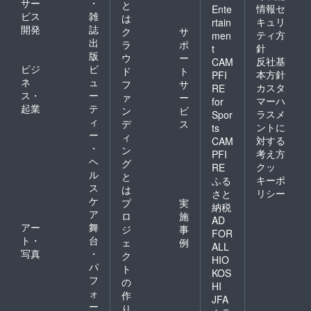
ロンは
サー
・
と
情報セ
Ente
トの規
お避け
ビス
雑
は
約に変
キュリ
rtain
くださ
開発
誌
ク
サ
更が
い。 ※
ティ方
men
出
あった
ラ
ポ
量産過
針
t
場合な
版
程で製
ウ
ー
反社基
CAM
ど多少
品の細
ビジ
ビ
ド
ト
本方針
PFI
変更の
かい仕
ネ
ュ
フ
サ
可能性
カスタ
RE
様が変
ス・
ー
ァ
ー
もござ
マーハ
更にな
for
起業
テ
いま
ン
ビ
る可能
ラスメ
Spor
す。
ィ
性があ
デ
ス
ントに
ts
りま
ー
ィ
対する
CAM
す。 こ
・
ン
考え方
PFI
のリ
ヘ
グ
クッ
RE
ターン
ル
と
に、写
キーポ
ふる
ス
は
真に
リシー
さと
ケ
写って
プ
実
納税
いるス
ア
ロ
施
AD
カー
アー
舞
ジ
事
FOR
ト、イ
ト・
台
ェ
例
ン
ALL
写真
・
ク
ナー、
HIO
パ
トウ
ト
KOS
シュー
フ
の
HI
ズは含
ォ
作
JFA
まれて
ー
り