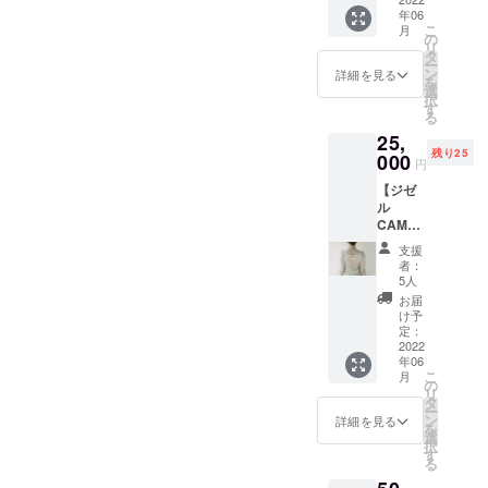
"Giselle
見に行
けるジ
くれることでその何倍も大
応援してるよーとの声をい
年06
" より、
くよう
ゼルの
ちでバレエを見てもらうと
こ
月
シース
きなことをできるようにな
に、サ
の
世界を
ただいたり。もちろんブラ
リ
ルー
ポート
タ
いう、なんとも現代な日常
写真か
ー
るパワーをひしひしと感じ
トップ
ンドとしてはクラウドファ
してく
ン
ら感じ
詳細を見る
を
とアートの組み合わせ！イ
スにな
れた方
選
てもら
たこの１年半だったの
択
ンディングが終わってから
りま
のみが
す
えれ
る
ンスタグラムページにて、
す。 柔
見られ
ば、、
で、、、ブランドを立ち上
もどんどん知ってもらっ
25,
らかい
るオン
、部屋
予告動画や写真、裏側映像
残り25
透け感
げたことで私が何をしてい
000
ライン
に飾る
て、どんどん一緒に育てて
円
のある
パ
も更新中なので是非そちら
こと
るか、これから何をしてい
【ジゼ
チュー
いってもらえたらと思って
フォー
も、大
ル
もご覧になりつつ、公開ま
ル素
マンス
切な誰
きたいかを知ってもらえ
いるのですが、、、セカン
CAMPF
材、肩
の映像
かへ愛
でを待っていただけたら幸
IRE特別
から手
です。
を伝え
て、そこに共感して何かこ
支援
ドゴール、終了までに絶対
つめあ
首にか
支援者
るお手
者：
せです。
わせ
けての
れから一緒にしたい！と
にはオ
5人
紙に
到達したい！！！！！！！
セッ
カーブ
ンライ
も、
お届
言ってくれる方に、そして
ト】 ポ
が女性
あと2日、残り13人で支援し
ンでの
け予
使って
スト
らしさ
定：
リンク
もらえ
楽しみにしてくれる方々に
てくれる方100人に到達！で
カー
2022
と唯一
チケッ
ます。
年06
ド、ス
無二さ
トが
ステッ
出会えたことがとても幸せ
こ
す。知ってもらう機会が増
月
テッ
を演出
の
メール
カー：
リ
カー、
しま
です。これからどんどんリ
タ
で送ら
The
えれば増えるほどもっと
ー
シース
す。 ア
ン
れ、作
詳細を見る
AMOの
を
ターンの準備に、そしてブ
ルー
ンニュ
選
もっと知ってもらって共感
品の映
想いの
択
トップ
イなカ
す
像をご
込めら
ランドとしての次の企画に
る
や賛同してくれる方と一緒
ス、オ
ラーの
覧いた
れたロ
ンライ