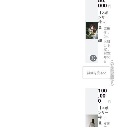
50,
ため、
だくこ
ゴス
かかっていきます！（受け
に何かをできたら幸せだな
ンパ
000
下に着
とが可
テッ
円
フォー
るもの
取った時にどんな反応をし
能で
カー。
あと思うのであと少しです
【スポ
マンス
によっ
す。 今
このス
ンサー
てもらえるか、楽しみで仕
"Giselle
て雰囲
がクラウドファンディング
回のた
テッ
枠
" チケッ
気がガ
めに、
カーを
方ありません♡）リターン
Margue
終了まで応援、また一緒に
ト全て
ラリと
２００
見るた
支援
rite】
をセッ
変わり
年前に
者：
びに、
をみなさまの元にお届けで
わくわくしていただけたら
The
トにし
ます。
0人
作られ
愛を
AMOの
てお届
シンプ
きるのは少し先になります
た古典
お届
持っ
嬉しいです！写真左：
活動を
けしま
ルに無
け予
バレエ
て、あ
応援し
が、ブランドとしての活動
す。そ
定：
地の似
Photographed by Tomoya
「ジゼ
なた自
たい！
2022
れぞれ
た色で
ル」の
身の魅
などはインスタグラムや
年05
と思っ
Takeuchi写真右：With
のアイ
合わせ
物語を
力を再
こ
月
てくだ
テムの
の
るのも
掘り下
確認さ
twitterを通して変わらず続け
リ
Videographer Kohei Okada ,
さる方
説明に
タ
よし、
げ、現
せてく
ー
へ。 ス
ついて
ン
柄物を
ていければと思っているの
詳細を見る
代のジ
れる存
Photographed by Tomoya
を
ポン
は、そ
選
加えて
ゼルと
在であ
択
サーと
で、ぜひそちらも一緒に楽
れぞれ
す
みるの
Takeuchi
して３
るとい
る
してオ
のリ
もよ
分ほど
いな、
しんでもらえたら嬉しいで
100
ンライ
ターン
し、 日
の舞を
という
ンパ
,00
ページ
常使い
作り上
気持ち
す！The AMO:
フォー
をご覧
0
も、そ
げま
で作り
円
マン
くださ
してエ
INSTAGRAM Tomomomom
す。 映
まし
ス"Gise
【スポ
い。 ※
レガン
像は5月
た。
lle"の動
ンサー
ore: Twitter活動報告も毎回
シース
トなお
ごろに
画の最
枠
ルー
出かけ
配信予
読んでくださりありがとう
後に会
Lily】
トップ
日にも
定、支
支援
社名も
The
スの