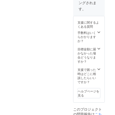
れは
ご了承
ングされま
礼のお
動画と
スルー
踊って
くださ
手紙を
個別で
トップ
いると
す。
い。 ※
お届け
撮影し
スのサ
きに肌
映像の
しま
たお礼
イズに
に触れ
権利は
す。 備
の動
ついて
て気に
The
支援に関するよ
考欄に
画、"Gi
S/Mサイ
ならな
AMOが
くある質問
て、表
selle"の
ズ：着
いよう
所有し
記希望
パ
丈
手数料はいく
に、と
ている
の会社
フォー
50.5cm
らかかります
いうバ
ため、
名やお
マンス
、身幅
か？
レエの
映像の
名前の
映像リ
41.2cm
レオ
複製や
記載を
ンク、
、肩幅
目標金額に届
タード
他で共
お願い
普段誰
32.6cm
かなかった場
のタグ
有する
しま
にも見
、袖丈
合どうなりま
の付け
ことは
す。 撮
せるこ
73cm
すか？
方から
ご遠慮
影の裏
とのな
M/Lサイ
着想を
くださ
側動画
い踊り
ズ：着
支援で困った
得てい
い。 映
とお礼
を作る
丈
時はどこに相
ます。
像を見
の動画
までの
52.5cm
談したらいい
◯素材
るため
は合わ
構成メ
、身幅
ですか？
混率に
にイン
せて３
モの一
43.2cm
ついて
ター
分ほ
部、The
、肩幅
チュー
ネット
ヘルプページを
ど、"Gi
AMOブ
33.6cm
ル：ナ
を使え
見る
selle"動
ランド
、袖丈
イロン
る環境
画をご
ステッ
74.3cm
100％
が必要
覧いた
カー３
※量産過
ボタ
となり
このプロジェクト
だける
枚セッ
程によ
ン：貝
ます。
の問題報告は
こち
期間は
ト、そ
り多少