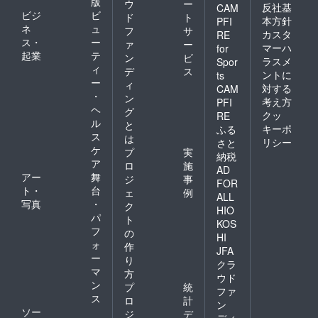
版
ウ
ー
反社基
CAM
ビジ
ビ
ド
ト
本方針
PFI
ネ
ュ
フ
サ
カスタ
RE
ス・
ー
ァ
ー
マーハ
for
起業
テ
ン
ビ
ラスメ
Spor
ィ
デ
ス
ントに
ts
ー
ィ
対する
CAM
・
ン
考え方
PFI
ヘ
グ
クッ
RE
ル
と
キーポ
ふる
ス
は
リシー
さと
ケ
プ
実
納税
ア
ロ
施
AD
アー
舞
ジ
事
FOR
ト・
台
ェ
例
ALL
写真
・
ク
HIO
パ
ト
KOS
フ
の
HI
ォ
作
JFA
ー
り
クラ
マ
方
ウド
ン
プ
統
ファ
ス
ロ
計
ン
ソー
ジ
デ