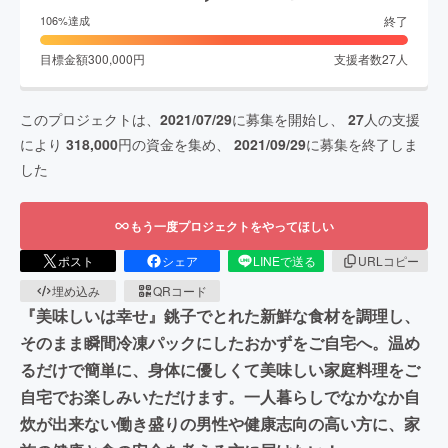
終了
106
%達成
目標金額
300,000
円
支援者数
27
人
このプロジェクトは、
2021/07/29
に募集を開始し、
27
人の支援
により
318,000
円の資金を集め、
2021/09/29
に募集を終了しま
した
もう一度プロジェクトをやってほしい
ポスト
シェア
LINEで送る
URLコピー
埋め込み
QRコード
『美味しいは幸せ』銚子でとれた新鮮な食材を調理し、
そのまま瞬間冷凍パックにしたおかずをご自宅へ。温め
るだけで簡単に、身体に優しくて美味しい家庭料理をご
自宅でお楽しみいただけます。一人暮らしでなかなか自
炊が出来ない働き盛りの男性や健康志向の高い方に、家