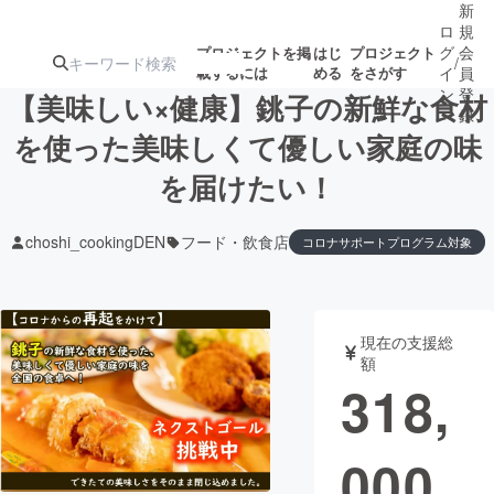
新
ロ
規
グ
会
プロジェクトを掲
はじ
プロジェクト
/
載するには
める
をさがす
イ
員
ン
登
【美味しい×健康】銚子の新鮮な食材
録
を使った美味しくて優しい家庭の味
を届けたい！
人気のプロ
注目のリ
注目の新着プロ
募集終了が近いプ
もうすぐ公開
ジェクト
ターン
ジェクト
ロジェクト
されます
choshi_cookingDEN
フード・飲食店
コロナサポートプログラム対象
アート・写真
音楽
現在の支援総
テクノロジー・ガジェット
ゲーム・サ
額
318,
映像・映画
書籍・雑誌
000
ビジネス・起業
チャレンジ