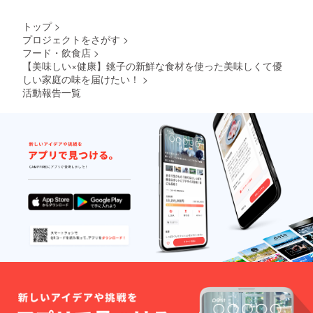
記入く
試してみてください。美味
荷事情
た食感をお楽しみいただく
記入く
ださ
によ
ださ
い。
トップ
>
しいですよ。
ためには、解凍後グリルで
り、
い。
プロジェクトをさがす
>
2022年
焼くと良いです。ネーミン
フード・飲食店
>
2月のお
届けと
【美味しい×健康】銚子の新鮮な食材を使った美味しくて優
グ由来「銚子きゃべこの
なりま
しい家庭の味を届けたい！
>
す。 ※
SOZAIシリーズ」という名
活動報告一覧
クール
前は、私が生まれ育った銚
便でお
届けい
子と、その銚子で育った美
たしま
す。 ※
味しいキャベツを多くの人
送料込
みの金
に知ってもらいたいと思
額で
い、皆様に親しまれるよう
す。 ※
配達時
な可愛らしいネーミングを
間指定
がある
と思い、名付けました。調
場合は
備考欄
理済みの食品を、作り立て
にお書
そのまますぐに真空パック
きくだ
さい
に出来て瞬間冷凍する技術
（午前
中/14-
と、ネットを通じて全国に
16