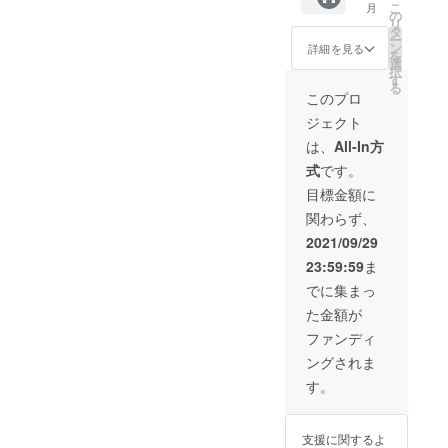
に！感
時/19-
いします。
こ
月
つぶれるくらいの感覚に
ンチカ
チャレンジです。瞬間冷凍
らに！
の
謝の気
21時か
リ
ツ、ク
感謝の
タ
持ちを
ら選
なっていれば出来上がり！
ー
真空パックとは？『クッキ
リーム
気持ち
ン
込め
詳細を見る
択） ※
を
シ
を込め
選
て、試
その他
トロッとした感じで
ングDEN』の『銚子きゃべ
択
チュー
て、試
す
作品
ご希望
る
をそれ
作品
す。 タッパーに入れる
『特製
このSOZAIシリーズ』につ
このプロ
は備考
ぞれ12
『特製
スイー
欄へご
ジェクト
などして冷蔵庫で保存しま
人分を
いて、調理の現場からどの
スイー
トポテ
記入く
お届け
トポテ
ト』を
は、
All-In方
ださ
す。お好みや用途に合わせ
ように食卓まで届くかとい
する
ト』を
おつけ
い。
式
です。
コース
おつけ
いたし
てブレンダー等でなめらか
うと・・・【凍眠】(株式会
です。
いたし
ます。
目標金額に
大勢で
ます。
にしてもよいですね。お砂
※銚子産
社テクニカン)本文でも説明
関わらず、
しっか
※銚子産
キャベ
糖など余分なものを入れな
りお楽
しておりますが、
キャベ
ツの入
2021/09/29
しみい
ツの入
荷事情
くても、充分自然な甘みが
HOSHIZAKIの[真空包装機
23:59:59
ま
ただけ
荷事情
によ
るたっ
によ
り、
でに集まっ
あります。甘酒の習慣我が
HPSシリーズ] によって、出
ぷり
り、
2022年
た金額が
入った
2022年
家では、毎日コップ1杯飲む
2月のお
来立ての料理を鮮度を保っ
パック
2月のお
届けと
ファンディ
のを35年くらい続けていま
です。
たまま真空パックにして、
届けと
なりま
ングされま
ご家族
なりま
す。 ※
す。甘酒ジュースはとても
株式会社テクニカン[凍眠] に
のほか
す。 ※
クール
す。
親戚の
クール
便でお
良いと思っています。肌の
より、瞬間冷凍することを
集ま
便でお
届けい
り、友
届けい
色も白くなりました。家族
たしま
実現しました。出来立てを
支援に関するよ
人との
たしま