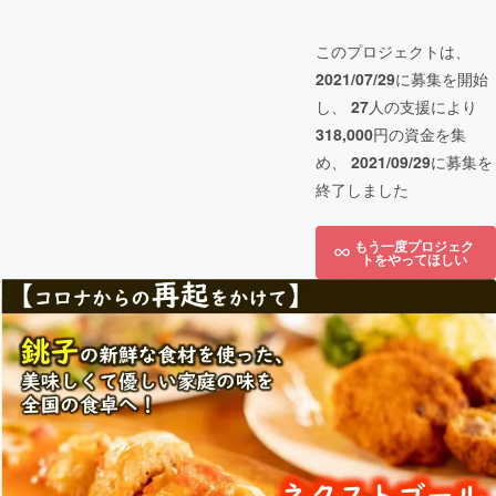
このプロジェクトは、
2021/07/29
に募集を開始
し、
27
人の支援により
318,000
円の資金を集
め、
2021/09/29
に募集を
終了しました
もう一度プロジェク
トをやってほしい