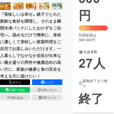
円
まちづくり・地域活性化
『美味しいは幸せ』銚子でとれた
新鮮な食材を調理し、そのまま瞬
CAMPFIRE for Social Good
CAMPFIRE Creation
間冷凍パックにしたおかずをご自
106%
CAMPFIREふるさと納税
machi-ya
コミュニティ
宅へ。温めるだけで簡単に、身体
目標金額は
300,000円
に優しくて美味しい家庭料理をご
自宅でお楽しみいただけます。一
支援者数
人暮らしでなかなか自炊が出来な
27
人
い働き盛りの男性や健康志向の高
い方に、家族の健康と食の安全を
考える方に届けたい！
募集終了まで残
ポスト
シェア
り
LINEで送る
URLコピー
終了
埋め込み
QRコード