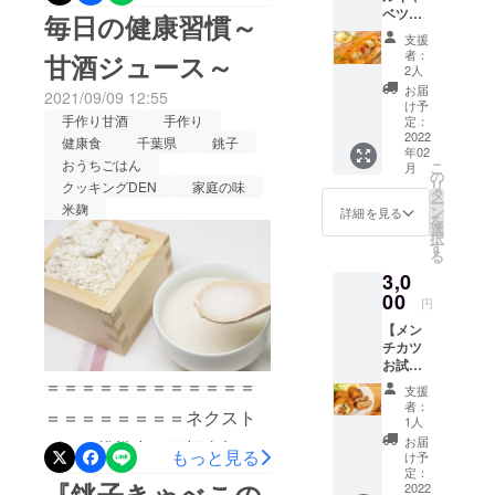
千葉県銚子
は、自家製甘酒と甘酒
ベツお
毎日の健康習慣～
市、2011年
さいませ。また、皆様にい
試し
ジュースの作り方について
支援
コース
より茨城県
者：
甘酒ジュース～
ただいたご支援を通じて、
＋感謝
書かせていただきました。
2人
神栖市の公
の品】
さらなる美味しさと健康を
お届
2021/09/09 12:55
共事業とし
今日は、亜麻仁油とシーク
ロール
け予
キャベ
求め、ネット販売用メ
手作り甘酒
手作り
定：
て、高齢者
ワーサーの話です。亜麻仁
ツ3食分
2022
健康食
千葉県
銚子
配食サービ
ニュー開発にいそしんでま
年02
を1回お
油亜麻仁油は、血管を丈夫
おうちごはん
こ
月
スを行って
届けい
の
いります。ネットショップ
リ
クッキングDEN
家庭の味
たしま
にすると言われています。
タ
います。
ー
す。 銚
米麹
ン
をオープンできた時にはま
詳細を見る
（代表：田
を
血流を改善し、動脈硬化の
子きゃ
選
択
べこの
たご報告いたします。今後
中和子）
す
予防を期待でき、コレステ
る
SOZAI
のご報告は下記のサイトで
3,0
シリー
ロール値の上昇を抑制した
ズ
00
円
も発信してまいりますの
『ジュ
り、免疫力の向上などにも
【メン
ーシー
で、チェック・フォローし
チカツ
効果があるとし近年注目さ
でふわ
お試し
ふわな
ていただけましたら幸いで
れている油ですね。私たち
コース
＝＝＝＝＝＝＝＝＝＝＝＝
ロール
支援
す。引き続き、皆様に美味
＋感謝
キャベ
者：
の身体に必要不可欠な「必
＝＝＝＝＝＝＝＝ネクスト
の品】
ツ』 合
1人
しくて健康に良い食事をお
メンチ
い挽き
須脂肪酸」の中で不足しが
お届
ゴール挑戦中！目標金額に
カツ3食
もっと見る
肉と野
け予
届けすべく頑張ってまいり
分を1回
ちと言われているのがオメ
菜のう
定：
達成いたしました！ご支
『銚子きゃべこの
お届け
2022
ま味を
ますので、どうぞよろしく