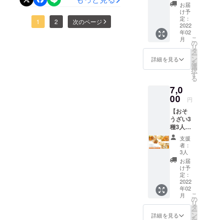
ロール
を込め
糖をいれます)【作り方】
て、試
2022年
お届
できるんですよ。作って保
にお書
菜通販を始めようと思った
『クッキングDEN』の田中
キャベ
て、試
作品
け予
2月のお
きくだ
シークワーサーは旬以外は
ツ、メ
作品
定：
存しておけば、様々な料理
『特製
きっかけ長年お弁当の配達
届けと
和子です。この度、目標金
さい
1
2
次のページ
ンチカ
2022
『特製
スイー
なりま
（午前
なかなか手に入らないの
年02
にもちょっと入れたりし
ツ、ク
はやってきましたが、惣菜
スイー
額に達成いたしました！あ
トポテ
す。 ※
中/14-
こ
月
リーム
トポテ
の
ト』を
クール
で、ジュースや焼酎に割る
16
て、とても便利です。甘酒
リ
は売っていません。しか
りがとうございます。これ
シ
ト』を
タ
おつけ
便でお
時/16-
ー
チュー
おつけ
瓶入りの果汁を使用しま
ン
いたし
詳細を見る
届けい
にもチャレンジしてみたい
18
し、お惣菜やスイーツなど
を
もひとえに、皆様が温かく
をそれ
いたし
選
ます。
たしま
時/18-
択
す。材料をすべてコップに
ぞれ２
ます。
方は、下記参考にしてみて
す
※銚子産
の販売をやってみたいとい
す。 ※
見守り応援してくださるお
20
る
人分×1
※銚子産
キャベ
送料込
時/19-
入れてよくまぜるだけ。簡
ください。簡単ですよ(^^)/
7,0
回お届
うのがありました。私たち
キャベ
かげです。多くの方に
ツの入
みの金
21時か
けする
00
ツの入
荷事情
額で
単です！私が知っている食
円
ら選
自家製甘酒の作り方米麹か
の料理を、お弁当配達可能
『クッキングDEN』の身体
コース
荷事情
によ
す。 ※
択） ※
【おそ
です。
によ
に関すること、健康に関す
り、
配達時
ら作る甘酒です。【材料】
その他
地域よりもっと多くの人た
に優しくて美味しい食事
うざい3
さら
り、
2022年
間指定
ご希望
種3人分
ることを頭に置きながら、
に！感
2022年
お米 1合水 炊くと
2月のお
ちに知ってもらいたい、銚
がある
『銚子きゃべこのSOZAIシ
は備考
コース
謝の気
2月のお
届けと
場合は
支援
欄へご
様々なメニューを日々研究
＋感謝
き 2合分(360
持ちを
子の豊かな自然の中から育
届けと
リーズ』をお届けできる
なりま
者：
備考欄
記入く
の品】
込め
なりま
3人
す。 ※
にお書
し、試作しております。皆
ださ
㏄) 冷ますとき
まれた美味しい食材を使っ
ロール
事、とても嬉しいです。ご
て、試
す。 ※
クール
お届
きくだ
い。
キャベ
作品
クール
け予
様にお届けするリターン品
便でお
さい
100ccくらい米麹 250
た料理を届けることで、自
支援してくださった皆様、
ツ、メ
『特製
定：
便でお
届けい
（午前
ンチカ
2022
の他にも、先々オープンす
スイー
届けい
ｇ 【作り方】１，1合のお
たしま
分が生まれ育った銚子の良
中/14-
品物が届くのを楽しみに
年02
ツ、ク
トポテ
たしま
す。 ※
16
こ
月
る予定のネット販売サイト
リーム
米を2合分の水で炊きま
ト』を
さを知ってほしい、そんな
の
す。 ※
待っていてください。ま
送料込
時/16-
リ
シ
おつけ
タ
送料込
みの金
18
での商品をバラエティ豊か
ー
す。 （これ以上水の量を
思いからです。また、私が
チュー
た、記事のシェア等で応援
いたし
ン
みの金
詳細を見る
額で
時/18-
を