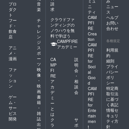
ミュ
み
プロ
音
請
ニ
ニュー
ダク
楽
求
ティ
ス
ト
CAM
ヘルプ
クラウドファ
フー
チ
PFI
お問い
ンディングの
ド・
ャ
RE
合わせ
ノウハウを無
飲食
レ
Crea
料で学ぼう
店
ン
tion
各種規定
CAMPFIRE
ジ
CAM
アカデミー
アニ
ス
利用規
PFI
メ・
ポ
約
RE
漫画
ー
CA
説
細則
for
ツ
MP
明
プライ
Soci
ファ
映
FI
会
バシー
al
ッ
像
RE
・
ポリ
Goo
ショ
・
ア
相
シー
d
ン
映
カ
談
特定商
CAM
画
デ
会
取引法
PFI
ゲー
書
ミ
に基づ
RE
ム・
籍
ー
く表記
for
サー
・
と
情報セ
Ente
ビス
雑
は
キュリ
rtain
開発
誌
ク
サ
ティ方
men
出
ラ
ポ
針
t