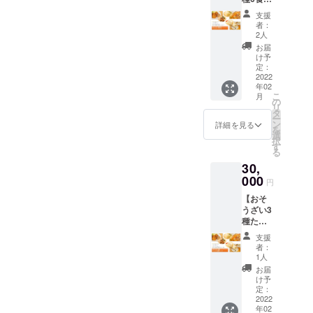
シ
2月のお
さい
皆さん、応援してくださっ
度が60℃～62℃くらいに
など、少なからず影響を受
ファミ
当にありがとうございま
チュー
届けと
（午前
支援
リー
をそれ
なりま
た皆さん、ありがとうござ
中/14-
者：
なったら、米麹をいれて全
けています。しかし、こん
す。引き続き、応援よろし
パック
ぞれ4人
す。 ※
2人
16
＋感謝
います！心より感謝申し上
分×1回
クール
体を軽く混ぜます。 （米
時/16-
お届
な時だからこそ体力・免疫
くお願いしま
の品】
お届け
便でお
け予
18
げます。皆様にご支援いた
ロール
麹は生でも乾燥でもOKです
する
定：
力を付けて中から健康でい
届けい
す。ーーーーーーーーーー
時/18-
キャベ
2022
コース
たしま
20
だいた大切な資金は、先に
が、乾燥の方が手に入りや
年02
ることの大事さを痛感しま
ツ、メ
ーーーーーーーーーーーー
です。
す。 ※
時/19-
こ
月
ンチカ
ひとり
の
送料込
述べた商品開発のために使
21時か
すいです。）５，保温を切
す。それは、日々の食事や
リ
いつも応援ありがとうござ
ツ、ク
暮らし
タ
みの金
ら選
ー
リーム
用させていただき、美味し
でも在
ン
額で
らずにそのまま炊飯器の中
詳細を見る
択） ※
生活から作られるもの。多
います。プロジェクト終了
を
シ
宅での
選
す。 ※
その他
択
くて健康な食事を皆様にお
チュー
で8～10時間放置しま
食事が
くの人に、食事の大事さや
す
配達時
まで多くの方に届きますよ
ご希望
る
をそれ
多い方
間指定
は備考
届けする糧としたいと思い
す。 この時、蓋は空け
健康との関係を知ってほし
30,
ぞれ6人
うに、頑張ってまいりま
や、
がある
欄へご
分お届
000
ファミ
場合は
ます。もっと多くの人に、
記入く
円
たまま清潔なタオルをかけ
い、健康の手助けを出来た
す。もし共感いただけまし
けする
リーで
備考欄
ださ
【おそ
コース
この料理を届けたい！身体
一度お
にお書
て蓋がわりにします。
い。
らと考え、このネット通販
たら、この投稿をシェアい
うざい3
です。
試しし
きくだ
に優しい食事を知ってほし
種たっ
ご家族
（タオルは湿らせず乾燥し
たい方
事業を多くの方に知ってほ
さい
ただければ幸いで
ぷり12
でしっ
には
（午前
支援
い！そんな思いです。残り
ているものを使用しま
食コー
しいと思いました。そこで
かり食
す。ーーーーーーーーーー
もって
中/14-
者：
ス＋感
べたい
こいの
1人
16
少ない期間、ラストスパー
す。） ※放置中、２回ほ
考えたのは、ネット通販事
ーーーーーーーーーーーー
謝の
方にオ
お得な
時/16-
お届
品】
ススメ
トをかけていきますので、
パック
け予
18
ど(３時間おきくらい）全体
業オープンに先駆けた、ク
ロール
のパッ
定：
です。
時/18-
引き続き応援よろしくお願
キャベ
2022
クで
をかき混ぜます。６，粒が
さら
ラウドファンディングへの
20
年02
ツ、メ
す。 さ