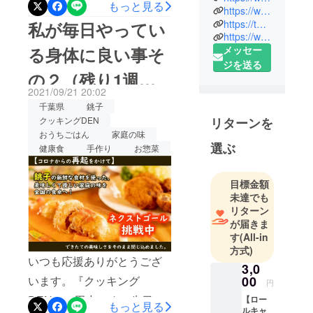
もっと見る
グDEN』
https://www.facebook.com/cookingden.choshi
ゴールに達成いたしまし
https://twitter.com/cooking_den
私が毎日やってい
https://www.instagram.com/cooking_den/
た。ネクストゴールには満
1988年11月
る身体に良い事そ
メッセー
15日創業
たなかったものの、最初の
ジを送る
素材や調味
の２（残り1週間
ゴールに達成でき、皆様に
料からこだ
2021/09/21 20:02
は大変感謝しております。
わり、『身
よろしくお願いし
千葉県
銚子
体の中から
ご支援ならびに応援ありが
クッキングDEN
リターンを
ます！）
健康になれ
おうちごはん
家庭の味
とうございました。7月末に
る美味しい
選ぶ
健康食
手作り
お惣菜
スタートし9月末まで約2か
食事』を
月間、温かく見守りいただ
モットー
目標金額
に、近隣の
きありがとうございまし
未達でも
企業や一般
リターン
た。ご支援いただいた皆様
のお客様の
が届きま
には、銚子冬キャベツの一
す
(All-in
他、高齢者
方式)
番の旬のころ、年明けを見
への配食を
いつも応援ありがとうござ
3,0
行っており
計らって仕入れて調理、発
います。『クッキング
00
ます。
円
送させていただきますの
1996年より
DEN』の田中です。先日
【ロー
もっと見る
ルキャ
で、今しばらくお待ちくだ