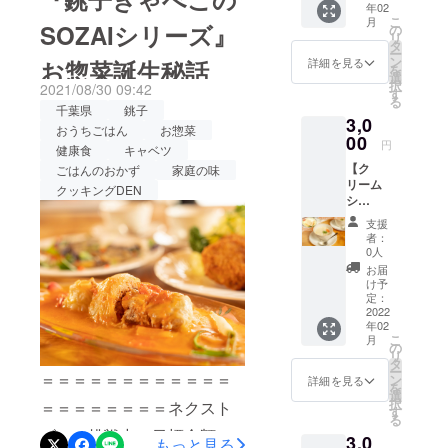
ガ３系脂肪酸。亜麻仁油を
年02
いたし
援・応援ありがとうござい
閉じ込
こ
月
お願いします。クッキング
ます。
SOZAIシリーズ』
め、銚
の
はじめとする、オメガ３脂
リ
ます！引き続き、ネクスト
銚子
子産
タ
DEN 田中和子オフィシャ
ー
きゃべ
キャベ
ン
詳細を見る
肪酸を含む油は積極的に摂
お惣菜誕生秘話
ゴールに挑戦中です！どう
を
この
ツで包
選
ルWebサイト
択
2021/08/30 09:42
SOZAI
取しましょう。亜麻仁油
んだボ
す
ぞよろしくお願いします。
る
シリー
リュー
https://www.cookingden-
千葉県
銚子
は、熱に弱いので加熱料理
3,0
ズ 『肉
＝＝＝＝＝＝＝＝＝＝＝＝
ムの一
おうちごはん
お惣菜
choshi.com/Instagramhttps://
とキャ
00
品。鶏
円
には使えません。せっかく
健康食
キャベツ
＝＝＝＝＝＝＝＝こんにち
ベツの
がらで
www.instagram.com/cooking
【ク
ごはんのおかず
家庭の味
うま味
とった
の栄養素をいかすには、サ
は。『クッキングDEN』の
リーム
がぎっ
自家製
クッキングDEN
_den/
シ
しりつ
ラダにかけるなどして生の
無添加
田中和子です。すっかり涼
チュー
まった
スープ
支援
ままいただきましょう。私
お試し
メンチ
しくなりましたね。今日
で仕上
者：
コース
カツ』
げてい
0人
は1日小さじ一杯は欠かさな
は、私が普段している身体
＋感謝
銚子産
ます。
お届
の品】
キャベ
さら
け予
いようにしています。亜麻
に良い事について、少し紹
クリー
ツと合
定：
に！感
ムシ
2022
い挽き
仁油小さじ1杯、ぜひ生活に
謝の気
介します。良いと思ったこ
年02
チュー3
肉をあ
持ちを
こ
月
取り入れてみてください。
食分を1
えて、
とは、試してみて自分や家
の
込め
リ
回お届
ジュー
タ
て、試
シークワーサードリンク
ー
族で気に入ったら『クッキ
けいた
＝＝＝＝＝＝＝＝＝＝＝＝
シーな
ン
作品
詳細を見る
を
しま
美味し
選
『特製
シークワーサーは、ビタミ
ングDEN』のメニュー開発
択
＝＝＝＝＝＝＝＝ネクスト
す。 銚
さを閉
す
スイー
る
子きゃ
じ込め
ンやミネラルも豊富で、中
トポテ
の参考にします。今回は、
ゴール挑戦中！目標金額に
3,0
べこの
もっと見る
まし
ト』を