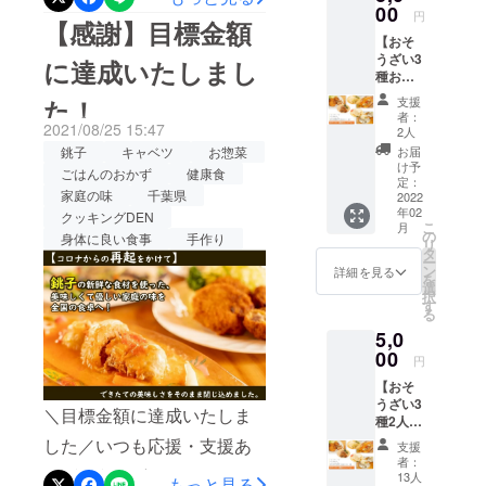
でも「ノビレチン」という
SOZAI
00
た。 ぜ
私が毎日飲んでいる手作り
おつけ
達成いたしました！ご支
円
【感謝】目標金額
シリー
ひ千切
いたし
成分には、血糖値の上昇や
【おそ
の甘酒ジュースについて、
ズ 『こ
援・応援ありがとうござい
りキャ
ます。
うざい3
だわり
に達成いたしまし
ベツな
※銚子産
高血圧の抑制などの効果が
レシピも紹介します。手作
ます！引き続き、ネクスト
種お試
牛乳と
どと一
キャベ
しコー
ゴロゴ
緒にお
あることがわかっていま
ツの入
た！
支援
り甘酒ジュースレシピ【材
ゴールに挑戦中です！どう
ス＋感
ロ野菜
楽しみ
荷事情
者：
2021/08/25 15:47
謝の
す。沖縄の柑橘類で、近年
のク
くださ
2人
料】4人分リンゴ中
によ
ぞよろしくお願いします。
品】
リーム
い。 さ
銚子
キャベツ
お惣菜
り、
お届
注目を集めていますね。私
ロール
4分の１（100ｇくらい）バ
シ
＝＝＝＝＝＝＝＝＝＝＝＝
らに！
け予
2022年
ごはんのおかず
健康食
キャベ
チュー
定：
感謝の
2月のお
はシークワーサードリンク
ナナ中 1本牛
家庭の味
千葉県
＝＝＝＝＝＝＝＝こんにち
ツ、メ
2022
』 無添
気持ち
届けと
年02
ンチカ
クッキングDEN
加の自
を込め
を毎朝欠かしません。さっ
なりま
乳 400CC甘
は。『クッキングDEN』の
こ
月
ツ、ク
家製ベ
の
て、試
身体に良い食事
手作り
す。 ※
リ
リーム
ぱりといただけますよ。＜
シャメ
タ
作品
酒 大さじ2杯
クール
田中和子です。まだまだ残
ー
シ
ルソー
ン
『特製
詳細を見る
便でお
を
シークワーサードリンクレ
チュー
【作り方】リンゴ・バナナ
スを使
暑厳しいですね。みなさん
選
スイー
届けい
択
をそれ
用。 牛
す
トポテ
たしま
シピ＞【材料（コップ1杯
る
はざっくりとカットしま
いかがお過ごしでしょう
ぞれ1食
乳や生
ト』を
す。 ※
5,0
分をお
クリー
おつけ
分）】シークワーサー 果
送料込
す。上記材料をすべてブレ
か？今日は、今回のプロ
試しい
00
ムにも
いたし
みの金
円
ただけ
汁（びんなど）大さじ1杯
こだわ
ます。
ンダーにかけます。それだ
額で
ジェクトにチャレンジする
【おそ
るコー
りまし
※銚子産
す。 ※
水 100CC(酸っぱいのが苦
うざい3
スで
け！簡単、お手軽です。甘
た。 さ
運びとなった、『銚子きゃ
キャベ
＼目標金額に達成いたしま
配達時
種2人分
す。 さ
らに！
ツの入
間指定
手な方は、お好みによりミ
酒も手作りしています。甘
コース
べこのSOZAIシリーズ』に
らに！
した／いつも応援・支援あ
感謝の
荷事情
がある
支援
＋感謝
感謝の
気持ち
によ
者：
ネラル豊富な身体に良い砂
場合は
酒の手作りも意外と簡単に
ついて、お話します。お惣
りがとうございます。
の品】
気持ち
を込め
13人
り、
備考欄
もっと見る