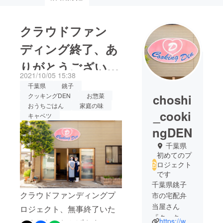
クラウドファン
ディング終了、あ
りがとうございま
2021/10/05 15:38
した！
千葉県
銚子
choshi
クッキングDEN
お惣菜
おうちごはん
家庭の味
_cooki
キャベツ
ngDEN
千葉県
初めてのプ
ロジェクト
です
千葉県銚子
クラウドファンディングプ
市の宅配弁
当屋さん
ロジェクト、無事終了いた
『クッキン
https://www.cookingden-choshi.com/
しました！おかげさまで、