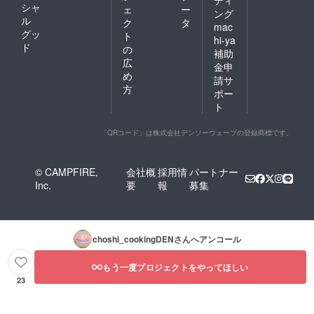
ディ
シャ
ェ
ー
ング
ル
ク
タ
mac
グッ
ト
hi-ya
ド
の
補助
広
金申
め
請サ
方
ポー
ト
「QRコード」は株式会社デンソーウェーブの登録商標です。
© CAMPFIRE,
会社概
採用情
パートナー
Inc.
要
報
募集
choshi_cookingDEN
さんへアンコール
もう一度プロジェクトをやってほしい
23