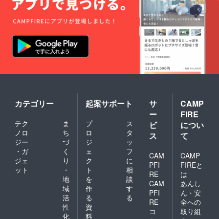
時/16-
販売できる仕組み、それら
18
を駆使して『クッキング
時/18-
20
DEN』の料理を全国にお届
時/19-
21時か
けできるサービスが実現し
ら選
択） ※
ました。これからも、メ
その他
ニューをバラエティ豊富に
ご希望
は備考
取り揃えていきたいと思い
欄へご
記入く
ます。現在も新しいメ
カテゴリー
起案サポート
サ
CAMP
ださ
ー
FIRE
い。
ニューを開発中ですので、
テク
ま
プ
ス
ビ
につい
またご報告いたします。
ノロ
ち
ロ
タ
ス
て
ジー
づ
ジ
ッ
・ガ
く
ェ
フ
CAM
CAMP
ジェ
り
ク
に
PFI
FIREと
ット
・
ト
相
RE
は
地
を
談
CAM
あんし
域
作
す
PFI
ん・安
活
る
る
RE
全への
性
資
コ
取り組
化
料