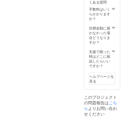
す。 ※
くある質問
は便通がいいようです。そ
ホーム
そのまま閉じ込めます。保
す。 ※
送料込
パー
送料込
手数料はいく
みの金
のおかげか、ここ35年以上
存料防腐剤等を一切使うこ
ティー
みの金
らかかります
額で
など、
額で
か？
す。 ※
体の具合が悪くて入院した
となく、外気に触れず閉じ
あらゆ
す。 ※
配達時
るおも
配達時
ことは一度もありません。
目標金額に届
間指定
込めることで、食品の細胞
てなし
間指定
かなかった場
がある
おかげさまで健康です。甘
にも便
が壊れることなく鮮度その
がある
合どうなりま
場合は
利な
場合は
すか？
備考欄
酒は、ブドウ糖、ビタミンB
ままが可能になりました。
パック
備考欄
にお書
です。
にお書
支援で困った
きくだ
群,天然の必須アミノ酸、酵
試食したお客さまには、
さら
きくだ
時はどこに相
さい
に！感
さい
素を多く含むスーパーフー
談したらいい
（午前
「それ冷凍だよ」と言われ
謝の気
（午前
ですか？
中/14-
ド。食物繊維・オリゴ糖が
持ちを
るまで気付かなかった！と
中/14-
16
込め
16
時/16-
ヘルプページを
腸内環境を整えてくれる作
いう感想をいただいてま
て、試
時/16-
18
見る
作品
18
時/18-
用もある、『飲む点滴』と
す。お召し上がりいただく
『特製
時/18-
20
スイー
20
呼ばれるくらい身体に良い
時/19-
には、湯せんにかけるかレ
このプロジェクト
トポテ
時/19-
21時か
ものです。疲労回復や健康
の問題報告は
こち
ト』を
ンジでチンするかで解凍・
21時か
ら選
おつけ
ら
よりお問い合わ
ら選
択） ※
と美容に良いとされていま
または自然解凍するだけと
いたし
択） ※
その他
せください
ます。
その他
ご希望
す。近年の発酵食ブームで
手間いらずです。メンチカ
※銚子産
ご希望
は備考
キャベ
は備考
注目されていますね。ぜひ
欄へご
ツだけは、衣のサクサクし
ツの入
欄へご