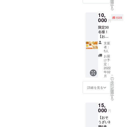
をそれ
ます。
選
額で
にしていけたらと思いま
す。 ※
20
増やすと炊飯中炊飯器から
老いて動けなくなっても、
択
してくださる皆様にも、大
ぞれ３
※銚子産
す
す。 ※
配達時
時/19-
る
人分×1
す。日々の料理も発信して
キャベ
配達時
こぼれて吹き出すのでご注
間指定
次世代にこの事業やレシピ
21時か
変感謝しております。さ
10,
回お届
ツの入
間指定
がある
ら選
いますので、よろしければ
残り25
けする
意ください。）２，ご飯が
000
荷事情
を伝えていき、スタッフを
がある
て、クラウドファンディン
場合は
円
択） ※
コース
によ
場合は
備考欄
その他
フォローをお願いします。
炊けたら、保温状態のまま
限定30
育成していきたいと考え、
です。
グチャレンジ期間はあと1ヶ
り、
備考欄
にお書
ご希望
名様！
さら
2022年
にお書
Instagram：
きくだ
は備考
炊飯器を開けて、ご飯を盛
その仕組み作りを検討し始
月ということで、さらなる
【お得
に！感
2月のお
きくだ
さい
欄へご
な自炊
謝の気
https://www.instagram.com/c
届けと
さい
る時のようにつぶさずさっ
（午前
支援
めたのは、今から3年ほど前
記入く
挑戦を続けて行きたいと思
応援
持ちを
なりま
（午前
者：
中/14-
ださ
ooking_den/facebookペー
しっか
込め
くり空気を混ぜながら冷ま
す。 ※
5人
のことでした。そうして真
中/14-
います。次なる目標は、50
16
い。
りコー
て、試
クール
16
お届
時/16-
ジ：
していきます。３，少しず
ス3種4
空パックにする機械と、そ
作品
万円です。ここまでご支援
便でお
け予
時/16-
18
食＋感
『特製
定：
届けい
18
https://www.facebook.com/c
時/18-
つ水を入れてかき混ぜなが
れを瞬間冷凍する機械の導
いただいき、皆様からお預
謝の
2022
スイー
たしま
時/18-
20
年02
品】
トポテ
ookingden.choshiネクスト
す。 ※
20
ら温度を下げていきま
時/19-
入に踏み切ります。2020年
こ
かりしたお気持ちと、これ
月
12,000
ト』を
の
送料込
時/19-
21時か
リ
ゴールを目指してさて、ク
円相当
おつけ
す。 （60℃～62℃まで下
タ
みの金
コロナ禍へそんな中、2020
21時か
からご支援いただく分と合
ら選
ー
のとて
いたし
ン
額で
詳細を見る
ら選
択） ※
ラウドファンディングもあ
を
げます。）※麹は65℃以上
もお得
年世界がコロナの影響をう
ます。
選
わせまして、さらなる商品
す。 ※
択） ※
その他
択
な、
※銚子産
す
配達時
その他
と10日を切りました。その
ご希望
では死滅してしまいますが
る
けました。『クッキング
開発のために利用させてい
ロール
キャベ
間指定
ご希望
は備考
15,
キャベ
ツの入
間、ネクストゴール目指し
がある
は備考
60℃未満では発酵しにくく
欄へご
DEN』もまた、コロナ禍で
ただこうと考えておりま
ツ、メ
000
荷事情
場合は
欄へご
円
記入く
て頑張ってまいります。こ
ンチカ
によ
なるため、調理用温度計で
備考欄
の法事・慶事仕出し弁当や
記入く
す。『クッキングDEN』を
ださ
【おそ
ツ、ク
り、
にお書
ださ
い。
れまで支援してくださった
うざい3
必ず測りましょう。４，温
リーム
企業へのお弁当配達の減少
2022年
ご愛顧いただきまして、本
きくだ
い。
種6食