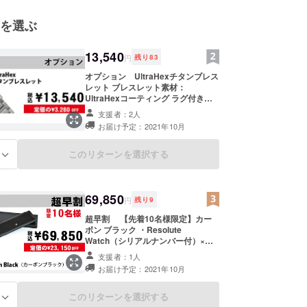
を選ぶ
13,540
円
残り
83
オプション UltraHexチタンブレス
レット ブレスレット素材：
UltraHexコーティング ラグ付きチ
タン幅：20mm バックル幅：16mm
支援者：2人
バックルスタイル：Ultrahexチタン
お届け予定：2021年10月
コーティングと微調整穴付きステン
レス鋼 ---------------- 一般販売予定価
格 【￥ 16,800】(税込) ↓↓↓
このリターンを選択する
る
【￥3,260OFF!!!】 ↓↓↓ オプ
ション【￥13,540】(消費税・送料
込み) ----------------
69,850
円
残り
9
超早割 【先着10名様限定】カー
ボン ブラック ・Resolute
Watch（シリアルナンバー付）×１
・水濡れ、汚れに強いオリジナル
支援者：1人
ケース×1 ---------------- 一般販売予定
お届け予定：2021年10月
価格 【￥ 93,000】(税込) ↓↓↓
【￥23,150円OFF!!!】 ↓↓↓
【早割】【￥69,850】(消費税・送
このリターンを選択する
る
料込み) ----------------