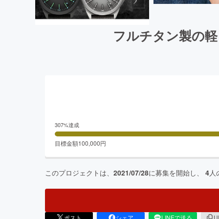
フルチタン製の軽さ
307
%達成
目標金額
100,000
円
このプロジェクトは、
2021/07/28
に募集を開始し、
4
人
ポスト
シェア
LINEで送る
U