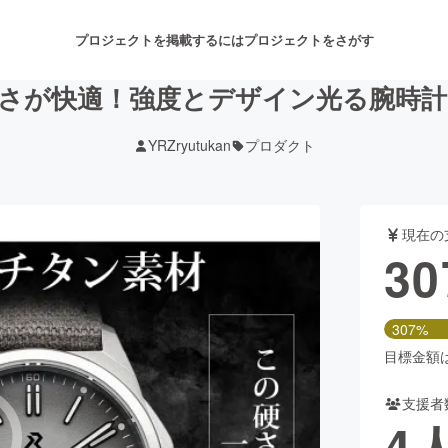
プロジェクトを掲載するには
プロジェクトをさがす
が快適！強度とデザイン光る腕時計｜Reso
YRZryutukan
プロダクト
注目のリターン
注目の新着プロジェクト
募集終了が近いプロジェクト
も
現在の
音楽
舞台・パフォーマンス
30
ゲーム・サービス開発
フード・飲食店
307%
書籍・雑誌出版
アニメ・漫画
目標金額は1
支援者
チャレンジ
ビューティー・ヘルスケ
4