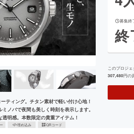
募集終
CAMPFIRE for Social Good
CAMPFIRE Creation
終
CAMPFIREふるさと納税
machi-ya
コミュニティ
このプロジェ
307,480
円の
xでコーティング。チタン素材で軽い付け心地！
ルミノバで夜間も美しく時刻を表示します。
な透明感。本数限定の貴重アイテム！
ピー
埋め込み
QRコード