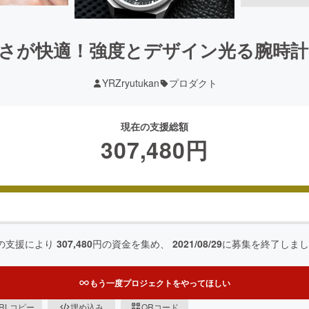
が快適！強度とデザイン光る腕時計｜Reso
YRZryutukan
プロダクト
現在の支援総額
307,480
円
の支援により
307,480
円の資金を集め、
2021/08/29
に募集を終了しまし
もう一度プロジェクトをやってほしい
RLコピー
埋め込み
QRコード