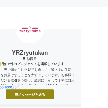
YRZryutukan
静岡県
他に2件のプロジェクトを掲載しています
、世界で認められた製品を通じて、皆さまの生活に
びをお届けすることを大切にしています。お客様に
ただける取引を心掛け、誠実に、そして丁寧に対応
ただきます。日本と海外をつなぐ架け橋として、こ
abc-1000.com/
精一杯取り組んでまいりますので、どうぞよろしく
メッセージを送る
し上げます。皆さまにご支援いただけることが、私
よりの励みです。