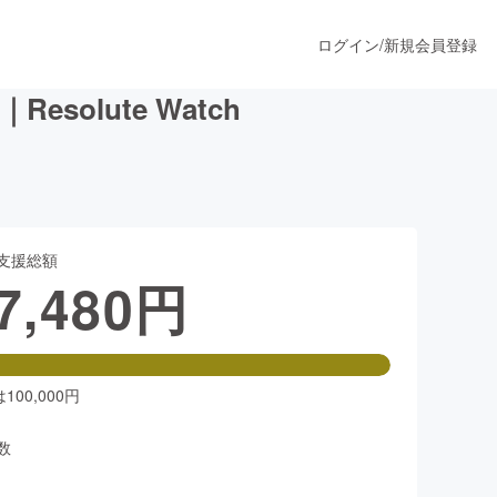
ログイン
/
新規会員登録
lute Watch
うすぐ公開されます
支援総額
プロダクト
7,480
円
ファッション
スポーツ
00,000円
数
ア
ソーシャルグッド
人