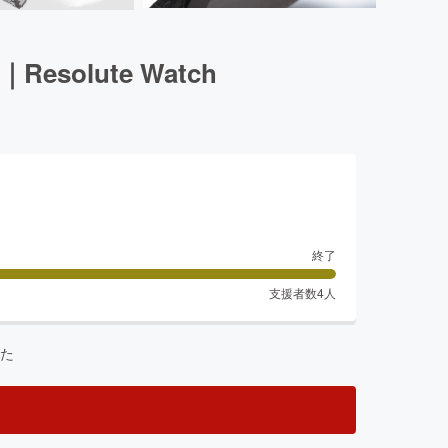
lute Watch
終了
支援者数
4
人
た