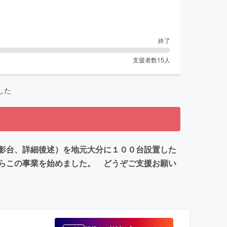
終了
支援者数
15
人
した
影台、詳細後述）を地元大分に１００台設置した
らこの事業を始めました。 どうぞご支援お願い