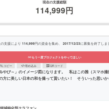
現在の支援総額
114,999
円
人の支援により
114,999
円の資金を集め、
2017/12/23
に募集を終了しま
もう一度プロジェクトをやってほしい
RLコピー
埋め込み
QRコード
みやび～」のイメージ図になります。 私はこの雅（スマホ撮
の方に美しい日本の和を撮って貰いたい！ そういった思いか
領域特化型クラファン