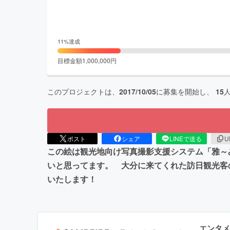
11
%達成
目標金額
1,000,000
円
このプロジェクトは、
2017/10/05
に募集を開始し、
15
ポスト
シェア
LINEで送る
U
この絵は観光地向け写真撮影支援システム「雅～
いと思ってます。 大分に来てくれた訪日観光客
いたします！
エンタメ