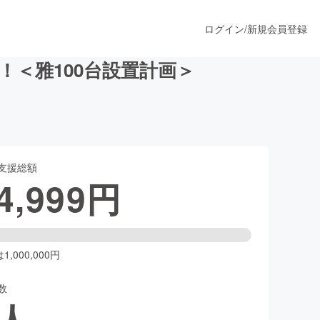
ログイン
/
新規会員登録
＜雅100台設置計画＞
うすぐ公開されます
支援総額
プロダクト
4,999
円
ファッション
スポーツ
,000,000円
数
ア
ソーシャルグッド
人