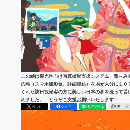
まちづくり・地域活性化
この絵は観光地向け写真撮影支援システム「雅～み
の雅（スマホ撮影台、詳細後述）を地元大分に１０
くれた訪日観光客の方に美しい日本の和を撮って貰
めました。 どうぞご支援お願いいたします！
ポスト
シェア
LINEで送る
URLコ