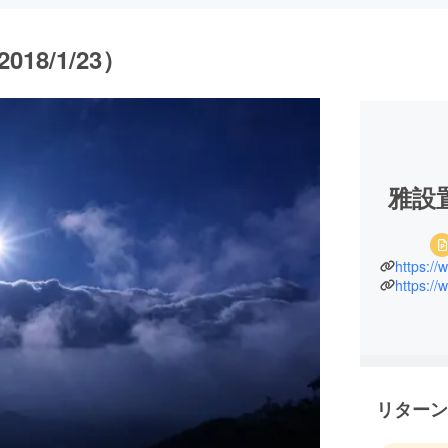
8/1/23）
雅設
https://
https:/
リターン