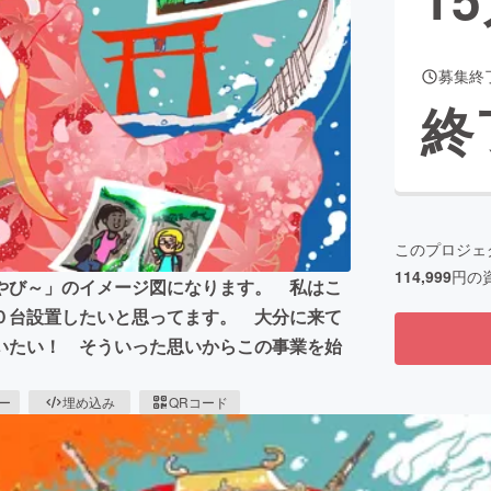
募集終
CAMPFIRE for Social Good
CAMPFIRE Creation
終
CAMPFIREふるさと納税
machi-ya
コミュニティ
このプロジェ
114,999
円の
やび～」のイメージ図になります。 私はこ
０台設置したいと思ってます。 大分に来て
いたい！ そういった思いからこの事業を始
ピー
埋め込み
QRコード