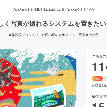
プロジェクトを掲載するには
はじめる
プロジェクトをさがす
しく写真が撮れるシステムを置きたい！
雅設置プロジェクト佐田の郷の会
アート・写真
大分県
注目のリターン
注目の新着プロジェクト
募集終了が近いプロジェクト
も
現在の
音楽
舞台・パフォーマンス
11
ゲーム・サービス開発
フード・飲食店
11%
書籍・雑誌出版
アニメ・漫画
目標金額は1
支援者
チャレンジ
ビューティー・ヘルスケ
15