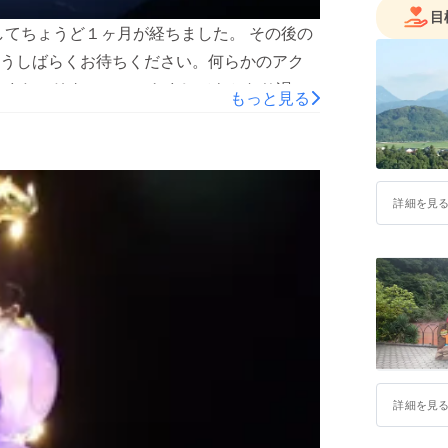
目
してちょうど１ヶ月が経ちました。 その後の
うしばらくお待ちください。何らかのアク
 また、リターンにつきましてもかなり遅く
もっと見る
いきますのでご了承お願いいたします。 な
は、クラファンの支援金がCAMPFIREか
（＝1月末）になっている点にあります。 こ
っているのですが、即入金をしてもらいたい
詳細を見
REに別途手数料を支払う仕組みになっていま
うなっているのは事前に知っていました
かありません。 そして、リターンについて
雅を置ける権利を頂いております。そちらの
トを進めていきますので、お渡瀬しておりま
前回（８０日目）の活動報告で以下の記載を
～～～～～～～～～～～～～～～～～～～～
詳細を見
「活動報告」は、ご支援金を含めた収支報告