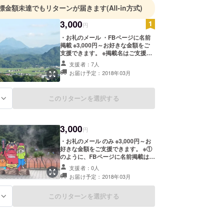
標金額未達でもリターンが届きます
(All-in方式)
3,000
円
・お礼のメール ・FBページに名前
掲載 ※3,000円～お好きな金額をご
支援できます。 ※掲載名はご支援時
のユーザー名となります。
支援者：7人
お届け予定：2018年03月
このリターンを選択する
る
3,000
円
・お礼のメール のみ ※3,000円～お
好きな金額をご支援できます。 ※①
のように、FBページに名前掲載はい
たしません。 →とにかく支援した
支援者：0人
い方向けのメニューになります。
お届け予定：2018年03月
このリターンを選択する
る