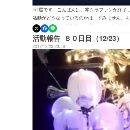
IoT屋です。こんばんは。本クラファンが終了
活動がどうなっているのかは、すみません、も
ションを報告を交え徐々に増やしていきます。
なってますが、当然ながらしっかりと履行して
活動報告_８０日目（12/23）
お、リターンが遅くなっている一因（ほぼ主因）
2017/12/23 23:56
ら入金されるのがプロジェクト終了月の翌月末
の点については少し改善はしてもらいたいと思
場合はオプションとして３万円ほどCAMPFI
す。ここも実は閉口している点なのですが（そ
が）、自分では何ともできない点です。待つし
は雅のグッズがほとんどなのですが、２件ほど
設置進捗も含め、主に２月以降からプロジェク
すがどうぞよろしくお願いいたします。なお、
していたことを付記いたします。～～～～～～
～～～～～～～～～～～～～～本格的な最後の