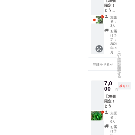
【30個
チョイ
育状況
チン
【生食
並べて
でき、
限定！
ス（写
によっ
ダー：
限定】
置く。
振ると
とうが
真はイ
て変動
トムヤ
そのま
風通し
中で種
らし和
メージ
しま
ムクン
まやピ
支援
の良い
が転が
製1kg
です）
す。予
や炒め
者：
クルス
日陰の
るのが
セット
ビ
めご了
3人
ものな
など 保
場所
わかる
（辛さ
キー
承くだ
ど ハバ
お届
存方
で、自
程度。
レベ
ニョ、
さい。
け予
ネロ：
法） 冷
然乾
※但し、
ル：🌶🌶
ハラ
定：
調理方
スープ
蔵保
燥。完
生食限
）】 ・
2021
ペー
法） 中
やソー
存：乾
了の目
定のと
年09
十色の
ニョな
国大牛
スなど
燥しな
安は表
こ
うがら
月
畑で採
どを想
の
角椒：
保存方
いよう
面にシ
リ
しでは
れたと
定。 ・
タ
肉詰め
法） 冷
に保存
ワがた
ー
乾燥保
うがら
合計1kg
ン
や炒め
詳細を見る
蔵保
袋や
くさん
を
存は不
しの中
を想定
選
ものな
存：乾
ラップ
でき、
択
可。
で日本
・品種/
す
ど。生
燥しな
で密閉
振ると
る
系のと
発送量/
食も
いよう
し、野
中で種
7,0
うがら
時期
可。 プ
に保存
菜室に
が転が
残り30
しを
00
は、生
サジュ
袋や
円
入れ
るのが
チョイ
育状況
エラ：
ラップ
る。水
わかる
【30個
ス（写
によっ
カレー
で密閉
分は傷
程度。
限定！
真はイ
て変動
や酢漬
し、野
みの原
※但し、
とうが
メージ
しま
けな
菜室に
因にな
生食限
らし生
です）
す。予
ど。生
入れ
支援
るた
定のと
食1kg
島と
めご了
食も
者：
る。水
め、拭
うがら
セット
うがら
承くだ
0人
可。 八
分は傷
きと
しでは
（辛さ
し、八
さい。
房とう
お届
みの原
る。 冷
乾燥保
レベ
房、ひ
調理方
け予
がら
因にな
凍保
存は不
ル：🌶