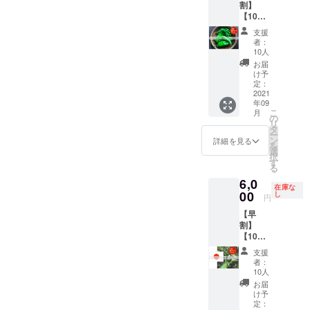
存：で
け ・
は品種
せしま
割】
をチョ
て変動
限定】
出てお
きるだ
プサ
によっ
す。 ・
【10個
イス
しま
ピクル
いしい
け重な
ジュエ
て異な
ミキ
限定！
（写真
す。予
スやサ
（辛く
支援
らない
ラ：チ
ります
サー
とうが
はイ
めご了
ルサ
者：
はなり
ように
キンと
が、1株
（また
らしア
メージ
承くだ
10人
ソース
ませ
並べて
ヨーグ
あたり
はブレ
ジアン
です）
さい。
など 保
お届
ん） プ
置く。
ルトの
300g〜
ン
1kgセッ
プサ
調理方
け予
存方
リック
風通し
基本の
1kg程度
ダー）
ト（辛
ジュエ
定：
法） 島
法） 冷
チン
の良い
インド
になり
をつか
さレベ
2021
ラ、中
とうが
蔵保
ダー：
日陰の
カレー
ます。
年09
うメ
ル：🌶
国大牛
らし：
存：乾
トムヤ
場所
こ
・プ
・お届
月
ニュー
🌶）】
角椒、
の
コー
燥しな
ムクン
で、自
リ
リック
け時期
があり
・十色
ハラ
タ
レー
いよう
や炒め
然乾
ー
チン
は生育
ます。
の畑で
ペー
ン
グース
詳細を見る
に保存
ものな
燥。完
を
ダー：
状況に
あらか
採れた
ニョ、
選
のほか
袋や
ど 保存
了の目
択
タイの
応じ
じめご
とうが
ビキー
す
に、酢
ラップ
方法）
安は表
る
レッド
て、変
用意く
らしの
ニョな
漬けや
で密閉
冷蔵保
面にシ
カレー
動しま
6,0
ださ
中でア
どを想
肉みそ
し、野
存：乾
在庫な
ワがた
の素
す。詳
い。 ・
ジア系
00
定。 ・
し
など 八
菜室に
円
燥しな
くさん
– と
細は状
激辛調
のとう
合計1kg
房とう
入れ
いよう
でき、
うがら
況を見
【早
味料を
がらし
を想定
がら
る。水
に保存
振ると
し詰め
て相談
割】
仕込み
をチョ
・品種/
し：酢
分は傷
袋や
中で種
合わ
させて
【10個
しま
イス
発送量/
漬けや
みの原
ラップ
が転が
せ：1kg
くださ
限定！
す。
中国大
時期
薬味な
因にな
支援
で密閉
るのが
を想定
い。
とうが
ゴーグ
牛角
は、生
ど。青
者：
るた
し、野
わかる
参加さ
らし和
ルとビ
椒、プ
育状況
10人
とうが
め、拭
菜室に
程度。
れる方
製1kg
ニール
サジュ
によっ
らしは
お届
きと
入れ
※但し、
へのご
セット
手袋の
エラ、
て変動
け予
お米と
る。 冷
る。水
生食限
確認事
（辛さ
ご用意
八房と
定：
しま
一緒に
凍保
分は傷