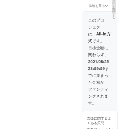
じさい
タ
り組み
いよう
で密閉
【cateri
る。 冷
くさん
ー
るのか
畑、現
たま市
ン
など、
に保存
詳細を見る
し、野
ng for
凍保
でき、
を
見てみ
在名前
見沼田
選
様々な
袋や
菜室に
me! 】
存：1つ
振ると
択
たい方
がつい
んぼで
す
パート
ラップ
入れ
の発起
ずつ
中で種
る
はぜ
ていな
活動を
ナーと
で密閉
このプロ
る。水
人であ
ラップ
が転が
ひ！自
いの
行って
食を通
し、野
分は傷
り、自
にくる
るのが
ジェクト
分で収
で、そ
おり、
じた交
菜室に
みの原
らも料
む。 乾
わかる
穫した
れに名
今回十
流をは
入れ
は、
All-In方
因にな
理を提
燥保
程度。
とうが
前をつ
色のと
じめ、
る。水
るた
供し、
存：で
※但し、
式
です。
らしの
けても
うがら
子ども
分は傷
め、拭
人気と
きるだ
生食限
おいし
らえま
しを
の美術
みの原
目標金額に
きと
なって
け重な
定のと
さは格
せん
使っ
教育コ
因にな
る。 冷
いる。
らない
うがら
関わらず、
別！ 畑
か。
て、
ンテン
るた
凍保
ように
しでは
でお会
日々の
「世界
ツ ココ
め、拭
2021/08/25
存：1つ
並べて
乾燥保
いでき
作業の
最辛」
イク(伊
きと
ずつ
置く。
存は不
23:59:59
ま
るのを
中で、
発行ジ
勢丹新
る。 冷
ラップ
風通し
可。
楽しみ
名前を
ン
宿店)の
凍保
でに集まっ
にくる
の良い
にして
呼ぶ機
ジャー
監修、
存：1つ
む。 乾
日陰の
た金額が
おりま
会があ
エール
東北食
ずつ
燥保
場所
す🌶 詳
ること
を作る
べる通
ラップ
ファンディ
存：で
で、自
細） ・
はもち
ことと
信(花巻
にくる
きるだ
然乾
ングされま
ダン
ろんの
なりま
市)の連
む。
け重な
燥。完
ボール
こと、
した！
載など
す。
らない
了の目
サイ
農体験
その味
も行
ように
安は表
ズ：80
イベン
は…爽
う。慶
並べて
面にシ
サイズ
トを行
やかな
應義塾
置く。
ワがた
支援に関するよ
（た
う際
香りと
大学
風通し
くさん
くある質問
て
に、参
味わい
SFC研
の良い
でき、
260mm
加者に