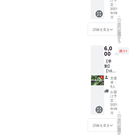
け予
セット
や力仕
定：
（辛さ
2021
事が必
年09
レベ
要な際
こ
月
ル：🌶🌶
に、貧
の
リ
🌶 ）】
困や就
タ
ー
・十色
労支援
ン
詳細を見る
を
の畑で
を行う
選
択
採れた
NPO法
す
る
とうが
人と連
6,0
らしの
携をし
残り1
中で辛
00
て作業
円
いもの
を依頼
【早
をチョ
してい
割】
イス
ます。
【10個
（写真
・2020
限定！
はイ
年10月
支援
とうが
メージ
を想定
者：
らし南
です）
時期
9人
米1kg
プサ
は生育
お届
セット
ジュエ
状況に
け予
（辛さ
ラ、プ
定：
応じ
レベ
2021
リック
て、変
年09
ル：
チン
動しま
こ
月
🌶）】
ダー、
の
す。 ・
リ
・十色
ハバネ
タ
御礼と
ー
の畑で
ロなど
ン
とも
詳細を見る
を
採れた
を想
選
に、恩
択
とうが
定。 ・
す
送りの