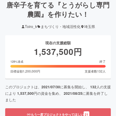
唐辛子を育てる『とうがらし専門
農園』を作りたい！
Toiro_k
まちづくり・地域活性化
埼玉県
現在の支援総額
1,537,500
円
終了
128
%達成
目標金額
1,200,000
円
支援者数
132
人
このプロジェクトは、
2021/07/30
に募集を開始し、
132
人の支援
により
1,537,500
円の資金を集め、
2021/08/25
に募集を終了し
ました
もう一度プロジェクトをやってほしい
21