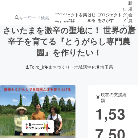
新
ロ
規
グ
会
プロジェクトを掲
はじ
プロジェクト
/
載するには
める
をさがす
イ
員
ン
登
さいたまを激辛の聖地に！ 世界の唐
録
辛子を育てる『とうがらし専門農
園』を作りたい！
人気のプロ
注目のリ
注目の新着プロ
募集終了が近いプ
もうすぐ公開
ジェクト
ターン
ジェクト
ロジェクト
されます
Toiro_k
まちづくり・地域活性化
埼玉県
アート・写真
音楽
現在の支援総
テクノロジー・ガジェット
ゲーム・サ
額
1,53
映像・映画
書籍・雑誌
7,50
ビジネス・起業
チャレンジ