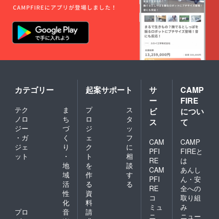
半〜10
ただけ
月を想
https://t
ればと
定。
inyurl.c
思いま
詳細が
om/3wk
す。
決まり
jphpf ・
来園ス
ました
収穫し
ケ
ら、
ていた
ジュー
メール
だいた
ル等、
にてご
後、ご
詳細は
連絡し
希望に
メール
ます。
応じ
にてご
カテゴリー
起案サポート
サ
CAMP
て、送
相談さ
ー
FIRE
付する
せてく
テク
ま
プ
ス
ことも
ださ
ビ
につい
可能 保
い。
ノロ
ち
ロ
タ
ス
て
存方
ジー
づ
ジ
ッ
法） 冷
・ガ
く
ェ
フ
蔵保
CAM
CAMP
ジェ
り
ク
に
存：乾
PFI
FIREと
ット
・
ト
相
燥しな
RE
は
いよう
地
を
談
CAM
あんし
に保存
域
作
す
PFI
ん・安
袋や
活
る
る
ラップ
RE
全への
性
資
で密閉
コ
取り組
化
料
し、野
ミュ
み
菜室に
プロ
音
請
ニ
ニュー
入れ