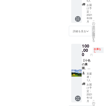
発酵ジ
ご用意
400gを
5人
ど。青
究所
ん） プ
め、拭
了の目
箱つめ
ン
をお願
想定 ・
とうが
お届
フードX
リック
きと
安は表
放題】
ジャー
いしま
発送時
け予
らしは
テクノ
チン
る。 冷
面にシ
好きな
エール
定：
す。 料
期は、
お米と
ロジー
ダー：
凍保
ワがた
ときに
2021
醸造会
理講
生育状
一緒に
ラボ研
トムヤ
存：1つ
くさん
年09
畑に来
社。原
師） 中
況に
炊くと
究員。
ムクン
ずつ
こ
でき、
月
てとう
材料は
の
山晴奈
よって
ダシが
個々で
や炒め
ラップ
リ
振ると
がらし
無添
タ
さん：
変動し
出てお
活動し
ものな
にくる
ー
中で種
をダン
加、無
ン
近年の
ます。
詳細を見る
いしい
ている
ど 保存
む。 乾
を
が転が
ボール1
着色、
選
活動で
予めご
（辛く
料理家
方法）
燥保
択
るのが
箱詰め
無香料
す
は、タ
了承く
はなり
やケー
冷蔵保
存：で
る
わかる
放題！
にこだ
イのア
ださ
ませ
タラー
存：乾
きるだ
程度。
100
どのと
わり、
カ族や
い。 調
ん） ひ
に日本
燥しな
け重な
※但し、
うがら
,00
自然の
在庫な
モンゴ
理方
もとう
全国の
いよう
らない
生食限
し
しをど
ものを
0
ルの遊
法） ビ
がら
食材を
に保存
円
ように
定のと
れだけ
使用し
牧民、
キー
し：炒
つな
袋や
並べて
うがら
入れる
【十色
て作る
韓国の
ニョ：
めもの
ぎ、家
ラップ
置く。
しでは
かはあ
の農
こだわ
フード
【生食
やパス
庭で気
で密閉
風通し
乾燥保
なた次
園、命
りのジ
デザイ
限定】
タなど
軽に楽
し、野
の良い
存は不
第！い
名権】
ン
ナーな
そのま
保存方
しめる
菜室に
支援
日陰の
可。
ろんな
（看板
ジャー
ど各国
まやピ
法） 冷
者：
お惣菜
入れ
場所
とうが
も取付
エール
の研究
クルス
1人
蔵保
に加
る。水
で、自
らしを
け予
が話題
者や
など 保
存：乾
お届
工、冷
分は傷
然乾
試して
定） わ
となっ
アー
存方
け予
燥しな
凍でお
みの原
燥。完
みた
たした
ていま
定：
ティス
法） 冷
いよう
届けす
因にな
了の目
い、ど
ちがと
2021
す。 わ
トらと
蔵保
に保存
るプロ
るた
安は表
年12
んな畑
うがら
たした
国を超
存：乾
袋や
ジェク
め、拭
面にシ
こ
月
で作ら
しを育
ちと同
の
えた取
燥しな
ラップ
ト
きと
ワがた
リ
れてい
てる