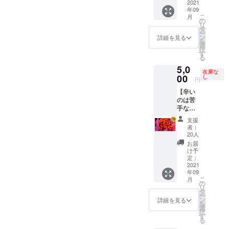
定のと
項） ・
レベ
2021
をお願
うがら
す。予
炊くと
存：1つ
みの原
うがら
オンラ
年09
ル：🌶🌶
いしま
し、プ
めご了
ダシが
ずつ
因にな
こ
しでは
月
イン教
）】 ・
す。 料
リック
の
承くだ
出てお
ラップ
るた
リ
乾燥保
室の時
十色の
理教室
チン
タ
さい。
いしい
にくる
め、拭
ー
存は不
間内に
畑で採
講師）
ダーな
ン
調理方
詳細を見る
（辛く
む。 乾
きと
を
可。
講師と
れたと
中山晴
どを想
選
法） プ
はなり
燥保
る。 冷
択
一緒に
うがら
奈さ
定。 ・
す
サジュ
ませ
存：で
凍保
る
作る方
しの中
ん：近
1kgを想
エラ：
ん） ひ
きるだ
存：1つ
は、あ
5,0
で日本
年の活
定 ・品
カレー
もとう
け重な
在庫な
ずつ
らかじ
系のと
00
動で
種/発送
し
や酢漬
がら
円
らない
ラップ
め指示
うがら
は、タ
量/時期
けな
し：炒
ように
にくる
書にあ
【辛い
しを
イのア
は、生
ど。生
めもの
並べて
む。 乾
る材料
のは苦
チョイ
カ族や
育状況
食も可
やパス
置く。
燥保
を購入
手な人
ス（写
モンゴ
によっ
中国大
タなど
風通し
存：で
し、必
向け】
真はイ
ルの遊
て変動
牛角
保存方
支援
の良い
きるだ
要な調
【甘く
メージ
牧民、
しま
椒：肉
者：
法） 冷
日陰の
け重な
理器具
てかわ
です）
韓国の
す。予
20人
詰めや
蔵保
場所
らない
のご準
いいと
島と
フード
めご了
炒めも
お届
存：乾
で、自
ように
備をお
うがら
うがら
デザイ
承くだ
け予
のな
燥しな
然乾
並べて
願いい
しビ
し、八
定：
ナーな
さい。
ど。生
いよう
燥。完
置く。
たしま
キー
2021
房、ひ
ど各国
調理方
食も可
に保存
了の目
風通し
年09
す。必
ニョ
もとう
の研究
法） 中
ハラ
袋や
安は表
こ
の良い
月
要な材
500g（
がらし
の
者や
国大牛
ペー
ラップ
面にシ
リ
日陰の
料及び
辛さレ
などを
タ
アー
角椒：
ニョ：
で密閉
ワがた
ー
場所
調理器
ベル：
想定。
ン
ティス
肉詰め
詳細を見る
【生食
し、野
くさん
を
で、自
具は予
ゼ
・1kgを
選
トらと
や炒め
限定】
菜室に
でき、
択
然乾
めメー
ロ）】
想定 ・
す
国を超
ものな
ピクル
入れ
振ると
る
燥。完
ルにて
ビキー
品種/発
えた取
ど。生
スやサ
る。水
中で種
了の目