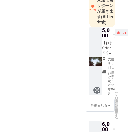
トも企画・
リターン
開催してい
が届きま
ます♪
す
(All-in
方式)
5,0
残り26
00
円
【おま
かせ・
とうが
らし1種
支援
300〜
者：
500g】
14人
十色で
お届
栽培し
け予
たとう
定：
がらし1
2021
年09
種を送
こ
月
りま
の
リ
す。 何
タ
ー
が入っ
ン
詳細を見る
を
てくる
選
択
かはお
す
る
楽し
6,0
み！ 詳
細） ・
00
円