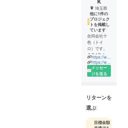
k
埼玉県
他に1件の
プロジェク
トを掲載し
ています
合同会社十
色（トイ
ロ）です。
今年4月より
https://www.facebook.com/toiro.farm
さいたま市
https://www.instagram.com/toiro.farm/
見沼田んぼ
メッセー
で活動中。
ジを送る
畑では十数
種類のとう
がらしを中
リターンを
心に生産
中！コロナ
選ぶ
対策を行い
ながら、農
目標金額
体験イベン
未達でも