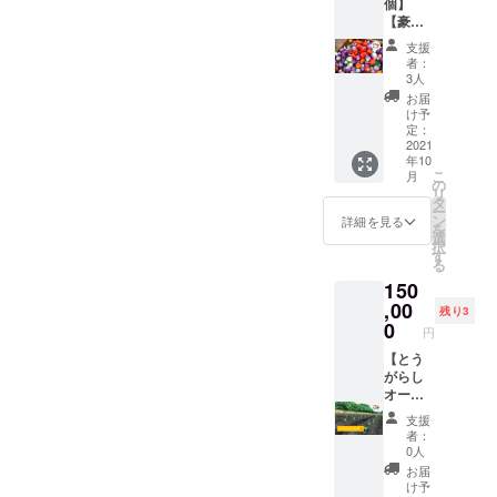
しでは
個】
として
う！と
食べら
ムクン
は生育
の良い
乾燥保
【豪
感想を
いう企
れるイ
や炒め
状況を
日陰の
存は不
華！と
お聞か
画。自
ベント
ものな
支援
見て、
場所
可。
うがら
せくだ
宅でな
なん
者：
ど 島と
改めて
で、自
し詰め
さい。
かなか
3人
て、な
うがら
相談・
然乾
合わせ
・試作
作るこ
かなか
お届
し：
決定さ
燥。完
とオン
候補は
とがむ
け予
な
コー
せてい
了の目
ライン
以下に
定：
ずかし
い！？
レー
ただき
安は表
料理教
2021
なって
いメ
はず！
グース
ます。
面にシ
年10
室の
いま
ニュー
ぜひわ
のほか
・畑の
こ
ワがた
月
セッ
す。
の
も動画
たした
に、酢
場所：
リ
くさん
ト】 と
（仮）
タ
を見な
ちに会
漬けや
さい
ー
でき、
うがら
ス
ン
がら一
詳細を見る
いに来
肉みそ
たま市
を
振ると
しは気
コーピ
選
緒に
てくだ
など ビ
緑区南
択
中で種
になる
オン、
す
作って
さい🌶畑
キー
部領辻
る
が転が
けど、
イエ
みま
でお待
ニョ：
るのが
150
どう
ロー
しょ
ちして
【生食
https://t
わかる
やって
,00
フォ
う。辛
います🌶
残り3
限定】
inyurl.c
程度。
食べた
フォ、
0
いだけ
🌶 詳
そのま
円
om/3wk
※但し、
らいい
レモン
じゃな
細） ｰ
まやピ
jphpf ・
生食限
のか分
【とう
ドロッ
い、お
2021年
クルス
収穫し
定のと
からな
がらし
プ、パ
いしい
9月を想
など 保
ていた
うがら
い方向
オー
シー
とうが
定 詳
存方
だいた
しでは
け！
ナー権
ヤ、チ
らしの
細は生
法） 冷
支援
後、ご
乾燥保
フード
（10株
レポブ
魅力を
育状況
者：
蔵保
希望に
存は不
プラン
分）】
ラー
伝えま
0人
を見
存：乾
応じ
可。
ナー中
※3名限
ノ、ト
す！ オ
て、改
お届
燥しな
て、送
山晴奈
定 来
マ
ンライ
け予
めて決
いよう
付する