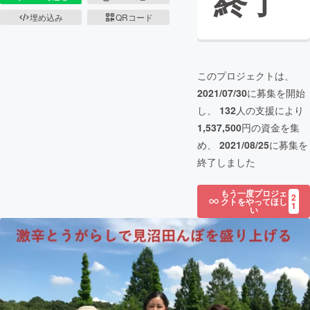
終了
埋め込み
QRコード
このプロジェクトは、
2021/07/30
に募集を開始
し、
132
人の支援により
1,537,500
円の資金を集
め、
2021/08/25
に募集を
終了しました
もう一度プロジェ
2
クトをやってほし
1
い