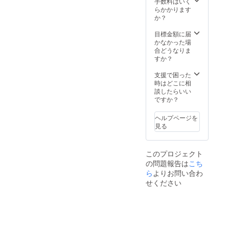
深さの
手数料はいく
究所
日陰の
振ると
/横
見ても
あと
らかかります
フードX
場所
中で種
320mm
らえる
に、辛
か？
テクノ
で、自
が転が
/高さ
ように
さ、痛
ロジー
然乾
るのが
180mm
看板を
さが
目標金額に届
ラボ研
燥。完
わかる
） ・入
取り付
やって
かなかった場
究員。
了の目
程度。
れる品
けたい
くる。
合どうなりま
個々で
安は表
※但し、
種によ
と思い
そのま
すか？
活動し
面にシ
生食限
ります
ます。
ま楽し
ている
ワがた
定のと
が、だ
詳細）
んでい
支援で困った
料理家
くさん
うがら
いたい
・期
ただい
時はどこに相
やケー
でき、
しでは
3〜7kg
間：
てもい
談したらいい
タラー
振ると
乾燥保
くらい
2021年
いです
ですか？
に日本
中で種
存は不
入る想
11月か
が、
全国の
が転が
可。
定で
ら2024
ビール
食材を
るのが
ヘルプページを
す。 ・
年10月
や
つな
わかる
見る
時期に
までの3
ウォッ
ぎ、家
程度。
よって
年間 ・
カと割
庭で気
※但し、
収穫で
場所：
ると暑
軽に楽
生食限
このプロジェクト
きる品
さいた
い日に
しめる
定のと
の問題報告は
こち
種が異
ま市緑
ぴった
お惣菜
うがら
なりま
区南部
ら
よりお問い合わ
り！ 見
に加
しでは
すが、
領辻 ・
沼田ん
工、冷
せください
乾燥保
6〜8種
その
ぼの環
凍でお
存は不
類収穫
他： -
境を守
届けす
可。
できる
看板取
りたい2
るプロ
予定で
付け予
つの企
ジェク
す。
定 -
業の熱
ト
（一部
農体験