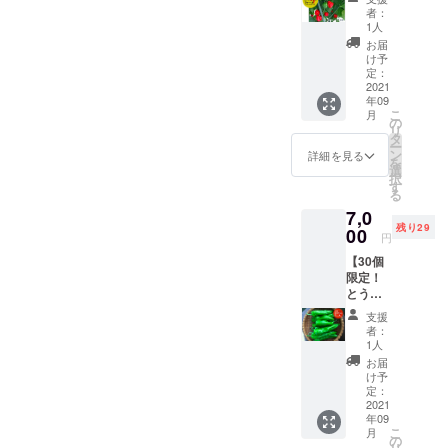
らし地
（写真
す。予
トムヤ
者：
獄1kg
はイ
めご了
1人
ムクン
セット
メージ
承くだ
や炒め
お届
（辛さ
です）
さい。
け予
ものな
レベ
プサ
定：
調理方
ど ハバ
ル：🌶🌶
2021
ジュエ
法） ビ
ネロ：
年09
🌶 ）】
ラ、中
キー
スープ
こ
月
・十色
国大牛
の
ニョ：
やソー
リ
の畑で
角椒、
タ
【生食
スなど
ー
採れた
ハラ
ン
限定】
詳細を見る
保存方
を
とうが
ペー
選
そのま
法） 冷
択
らしの
ニョな
す
まやピ
蔵保
る
中で辛
どを想
クルス
存：乾
7,0
いもの
定。 ・
など ハ
燥しな
残り29
をチョ
00
1kgを想
ラペー
いよう
円
イス
定 ・品
ニョ：
に保存
【30個
（写真
種/発送
【生食
袋や
限定！
はイ
量/時期
限定】
ラップ
とうが
メージ
は、生
ピクル
で密閉
らしア
です）
育状況
スやサ
し、野
支援
ジアン
プサ
によっ
ルサ
者：
菜室に
1kgセッ
ジュエ
て変動
1人
ソース
入れ
ト（辛
ラ、プ
しま
など 保
お届
る。水
さレベ
リック
す。予
け予
存方
分は傷
ル：🌶
チン
定：
めご了
法） 冷
みの原
🌶）】
2021
ダー、
承くだ
蔵保
因にな
年09
・十色
ハバネ
さい。
存：乾
るた
こ
月
の畑で
ロなど
の
調理方
燥しな
め、拭