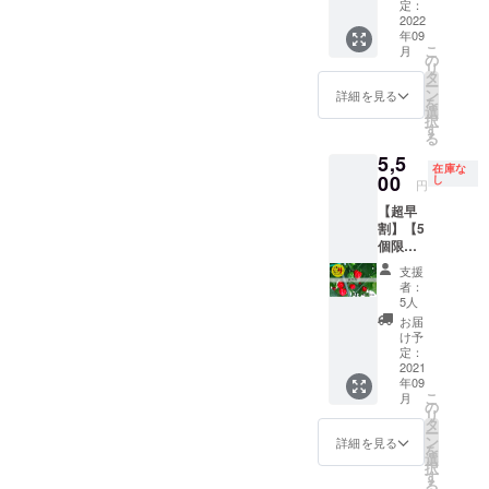
さんに
年、あ
ティー
定：
ン教室
定させ
に保存
ことも
とうが
なたの
2022
ヨ 上
の当
ていた
袋や
可能 保
年09
らしの
ために
記も含
日、私
だきま
ラップ
存方
こ
月
料理の
とうが
めて全
の
たちも
す。詳
で密閉
法） 冷
リ
仕方を
らしを
部で
タ
参加し
細は
し、野
蔵保
ー
教えて
育てま
10〜15
ン
て、と
詳細を見る
メール
菜室に
存：乾
を
もらい
す！ と
種類を
選
うがら
にてご
入れ
燥しな
択
なが
うがら
試作予
す
しの種
連絡し
る。水
いよう
る
ら、お
しの
定です
類につ
ます。
分は傷
に保存
5,5
いしく
オー
ので、
いて説
– 8種
みの原
在庫な
袋や
料理し
ナーに
00
その中
し
明をし
類程度
円
因にな
ラップ
て食べ
なりま
から10
ます！
のとう
るた
で密閉
【超早
てみよ
せん
種類送
詳細）
がらし
め、拭
し、野
割】【5
う！と
か？ 詳
りま
ｰ
を楽し
きと
菜室に
個限
いう企
細） ・
す。
2020年
んでい
る。 冷
入れ
定！
画。オ
品種は
上記以
10月16
ただけ
支援
凍保
る。水
とうが
ンライ
来年度
外でご
日
者：
ると思
存：1つ
分は傷
らし地
ン教室
の栽培
希望の
5人
（土）
いま
ずつ
みの原
獄1kg
の当
計画決
品種が
13時–
お届
す。 ｰ
ラップ
因にな
セット
日、私
定後、
ありま
け予
15時を
十色の
にくる
るた
（辛さ
たちも
相談の
定：
した
想定
畑
む。 乾
め、拭
レベ
2021
参加し
上、決
ら、教
当日観
（https:
燥保
きと
年09
ル：🌶🌶
て、と
定とな
えてく
られな
//bit.ly/3
存：で
こ
る。 冷
月
🌶 ）】
うがら
りま
の
ださ
い場
AmXlqs
きるだ
リ
凍保
・十色
しにつ
す。
タ
い。 ・
合、
） ｰ
け重な
ー
存：1つ
の畑で
いて説
希望の
ン
各200g
詳細を見る
アーカ
収穫し
らない
を
ずつ
採れた
明をし
品種が
選
程度、
イブで
たとう
ように
択
ラップ
とうが
ます！
ある場
す
合計2kg
後から
がらし
並べて
る
にくる