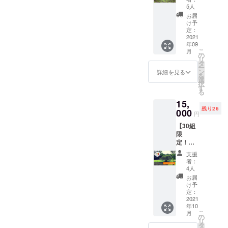
蔵保
場所
ように
ントへ
入って
いでき
5人
ど。生
存：乾
で、自
並べて
の参加
いるか
るのを
食も可
お届
燥しな
然乾
置く。
（1回／
はお楽
楽しみ
け予
ハラ
いよう
燥。完
風通し
1家族or
しみ
定：
にして
ペー
に保存
了の目
の良い
グルー
2021
に！ 中
おりま
ニョ：
袋や
安は表
日陰の
年09
プ2名ま
国大牛
す🌶 詳
【生食
ラップ
面にシ
こ
場所
月
で）】
角椒、
の
細） ・
限定】
で密閉
ワがた
リ
で、自
畑で直
プサ
タ
ダン
ピクル
し、野
くさん
ー
然乾
接とう
ジュエ
ン
ボール
詳細を見る
スやサ
菜室に
でき、
を
燥。完
がらし
ラ、プ
選
サイ
ルサ
入れ
振ると
択
了の目
を収穫
リック
す
ズ：80
ソース
る。水
中で種
る
安は表
するイ
チン
サイズ
など ビ
分は傷
が転が
面にシ
15,
ベント
ダー、
（た
キー
みの原
るのが
ワがた
残り26
を開催
000
島とう
て
ニョ：
円
因にな
わかる
くさん
しま
がら
260mm
【生食
るた
程度。
でき、
【30組
す。 見
し、ビ
/横
限定】
め、拭
※但し、
振ると
限
沼田ん
キー
320mm
そのま
きと
生食限
中で種
定！】
ぼの魅
ニョな
/高さ
まやピ
る。 冷
定のと
が転が
オンラ
力や普
どを想
180mm
クルス
支援
凍保
うがら
るのが
インと
段どん
定。 ・
） ・入
者：
など 保
存：1つ
しでは
わかる
うがら
な風に
合計2kg
4人
れる品
存方
ずつ
乾燥保
程度。
し料理
育てて
を想定
種によ
お届
法） 冷
ラップ
存は不
※但し、
教室
いるの
・品種/
け予
ります
蔵保
にくる
可。
生食限
（10/16
か楽し
定：
発送量/
が、だ
存：乾
む。 乾
定のと
配信13
2021
さから
時期
いたい
燥しな
燥保
うがら
年10
時〜／1
苦労
は、生
3〜7kg
いよう
存：で
こ
月
しでは
回） と
話〜ま
の
育状況
くらい
に保存
きるだ
リ
乾燥保
うがら
で、わ
タ
によっ
入る想
袋や