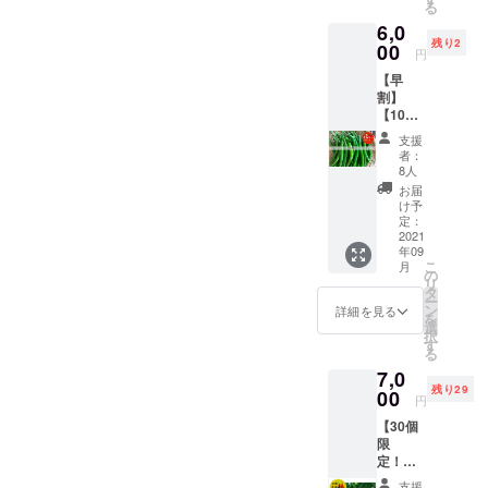
る
らしの
合計1kg
報告を
6,0
中でメ
を想定
メール
残り2
キシコ
00
・品種/
にて送
円
系のと
発送量/
付しま
【早
うがら
時期
す。 ・
割】
しを
は、生
想定寄
【10個
チョイ
育状況
贈先：
限定！
ス（写
によっ
特定非
支援
とうが
真はイ
て変動
営利活
者：
らし生
メージ
しま
8人
動法人
食1kg
です）
す。予
ほっと
お届
セット
ビ
めご了
け予
プラス
（辛さ
キー
定：
承くだ
就労セ
レベ
2021
ニョ、
さい。
ンター
年09
ル：🌶
ハラ
調理方
夢燈館
こ
月
🌶）】
ペー
の
法） プ
リ
・十色
ニョな
タ
サジュ
ー
の畑で
どを想
ン
エラ：
詳細を見る
を
採れた
定。 ・
選
生食、
択
とうが
1kgを想
す
カレー
る
らしの
定 ・品
の味つ
7,0
中で、
種/発送
けな
残り29
生で食
00
量/時期
ど。生
円
べられ
は、生
食も
【30個
るとう
育状況
可。 プ
限
がらし
によっ
リック
定！
をチョ
て変動
チン
とうが
イス
しま
ダー：
支援