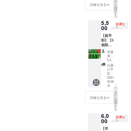
保存方
期間：
ら10株
ー
オンラ
れたと
定。 ・
ン
角椒：
詳細を見る
法） 冷
2ヶ月）
選択
を
イン教
うがら
合計1kg
選
肉詰め
蔵保
ｰ 想定
最終的
択
室の時
しの中
を想定
す
や炒め
存：乾
メ
な栽培
る
間内に
で日本
・品種/
ものな
燥しな
ニュー
品種、
講師と
5,5
系のと
発送量/
ど。生
いよう
※メ
及びど
在庫な
一緒に
うがら
00
時期
し
食も
に保存
円
ニュー
の種類
作る方
しを
は、生
可。 プ
袋や
は変更
を選択
は、あ
【超早
チョイ
育状況
サジュ
ラップ
になる
いただ
らかじ
割】【5
ス（写
によっ
エラ：
で密閉
可能性
くか等
め指示
個限
真はイ
て変動
カレー
し、野
があり
の詳細
書にあ
定！と
メージ
しま
や酢漬
菜室に
支援
ます。
は、
る材料
うがら
です）
す。予
けな
者：
入れ
・ビ
メール
を購入
し生食
島と
めご了
5人
ど。生
る。水
キー
にて確
し、必
1kgセッ
うがら
承くだ
食も
お届
分は傷
ニョ：
認させ
要な調
ト（辛
し、八
さい。
け予
可。 八
みの原
ピクル
ていた
理器具
さレベ
房、ひ
定：
調理方
房とう
因にな
ス ・
だきま
のご準
ル：🌶
2021
もとう
法） ビ
がら
るた
ひもと
す。 ・
備をお
年09
🌶）】
がらし
キー
し：酢
め、拭
うがら
10株分
こ
月
願いい
・十色
などを
の
ニョ：
漬けや
きと
し：唐
の収穫
リ
たしま
の畑で
想定。
タ
【生食
薬味な
る。 冷
辛子味
量をす
ー
す。必
採れた
・合計
ン
限定】
詳細を見る
ど。青
凍保
噌 ・
べてお
を
要な材
とうが
1kgを想
選
そのま
とうが
存：1つ
島とう
届けし
択
料及び
らしの
定 ・品
す
まやピ
らしの
ずつ
がら
ます。
る
調理器
中で、
種/発送
クルス
場合、
ラップ
し：島
（2022
具は予
6,0
生で食
量/時期
など ハ
お米と
にくる
在庫な
とうが
年栽培
めメー
べられ
00
は、生
し
ラペー
一緒に
円
む。 乾
らしの
分）
ルにて
るとう
育状況
ニョ：
炊くと
燥保
焼酎漬
収穫量
お知ら
【早
がらし
によっ
【生食
ダシが