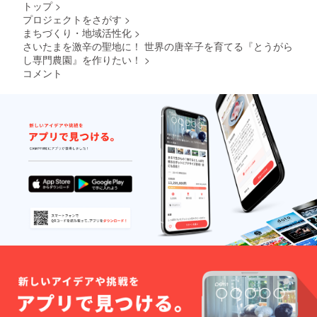
いコラ
【cateri
トップ
>
対象に
で訪れ
ボ商
ng for
プロジェクトをさがす
>
ならな
た参加
品！今
me! 】
まちづくり・地域活性化
>
い品種
者の目
回限定
の発起
あり）
に必ず
さいたまを激辛の聖地に！ 世界の唐辛子を育てる『とうがら
で醸造
人であ
・対象
触れま
します
し専門農園』を作りたい！
>
り、自
期間：
すし、
ので、
らも料
コメント
2021年
名前の
ぜひお
理を提
9月〜10
由来も
試しく
供し、
月頭
説明し
ださ
人気と
（平日
ます。
い！ 詳
なって
限定）
- 公序
細） ・
いる。
詳細
良俗に
発酵ジ
の日程
反しな
ン
は生育
い限
ジャー
状況を
り、お
エール3
見て、
好きな
本と十
改めて
名称を
色のと
相談・
付けて
うがら
決定さ
いただ
しを
せてい
けま
セット
ただき
す。 -
にして
ます。
一度、
お届け
・畑の
畑に来
しま
場所：
ていた
す。 ・
さい
だき案
発送時
たま市
内の
期は、9
緑区南
上、決
月後
部領辻
めてい