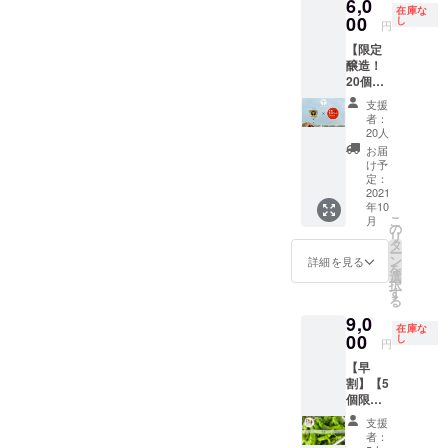
6,0
お知ら
ニョは
送量/時
り組み
食も
ルサ
分は傷
在庫な
が転が
安は表
せしま
ブラジ
00
期は、
し
など、
可。 プ
ソース
円
みの原
るのが
面にシ
す。 ・
ルの小
生育状
様々な
サジュ
ビキー
因にな
わかる
ワがた
【限定
ミキ
さなと
況に
パート
エラ：
ニョ：
るた
程度。
くさん
醸造！
サー
うがら
よって
ナーと
カレー
【生食
め、拭
※但し、
でき、
20個】
（また
し。辛
変動し
食を通
や酢漬
限定】
きと
生食限
振ると
コラボ
はブレ
みはほ
ます。
じた交
けな
そのま
支援
る。 冷
定のと
中で種
商品！
ン
とんど
予めご
流をは
ど。生
者：
まやピ
凍保
うがら
が転が
「世界
ダー）
なく、
了承く
20人
じめ、
食も
クルス
存：1つ
しでは
るのが
最辛」
を使う
子ども
ださ
子ども
可。 八
お届
など 保
ずつ
乾燥保
わかる
の発酵
メ
でもパ
い。 調
け予
の美術
房とう
存方
ラップ
存は不
程度。
ジン
ニュー
クパク
定：
理方
教育コ
がら
法） 冷
にくる
可。
※但し、
ジャー
2021
があり
食べら
法） 島
ンテン
し：酢
蔵保
む。 乾
生食限
年10
エール3
ます。
れま
とうが
ツ ココ
漬けや
存：乾
燥保
こ
月
定のと
本＆と
あらか
す。 ラ
の
らし：
イク(伊
薬味な
燥しな
存：で
リ
うがら
うがら
じめご
ンプの
タ
コー
勢丹新
ど。青
いよう
きるだ
ー
しでは
しセッ
用意く
ような
ン
レー
詳細を見る
宿店)の
とうが
に保存
け重な
を
乾燥保
ト
ださ
形と色
選
グース
監修、
らしの
袋や
らない
択
存は不
（しょ
い。 ・
がとっ
す
のほか
東北食
場合、
ラップ
ように
る
可。
うがの
激辛調
てもか
に、酢
べる通
お米と
で密閉
並べて
9,0
むし×十
味料を
わい
漬けや
信(花巻
一緒に
し、野
在庫な
置く。
色）
00
仕込み
く、ピ
し
肉みそ
市)の連
炊くと
円
菜室に
風通し
「しょ
しま
クルス
など 八
載など
ダシが
入れ
の良い
【早
うがの
す。
にする
房とう
も行
出てお
る。水
日陰の
割】【5
むし」
ゴーグ
とおい
がら
う。慶
いしい
分は傷
場所
個限
は昨年
ルとビ
しいで
し：酢
應義塾
（辛く
みの原
で、自
定！
立ち上
ニール
す！ 詳
漬けや
大学
はなり
支援
因にな
然乾
ダン
がった
手袋の
細） ・
薬味な
者：
SFC研
ませ
るた
燥。完
ボール1