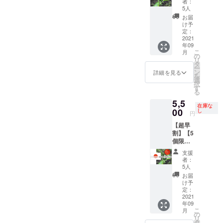
しま
ます。
ルス、
者：
ジュエ
※但し、
し南米
椒、プ
す。予
5人
ご自宅
ランチ
ラ：チ
生食限
1kgセッ
サジュ
めご了
でも
ボック
お届
キンと
定のと
ト（辛
エラ、
承くだ
け予
たっぷ
ス、
ヨーグ
うがら
さレベ
八房と
定：
さい。
りお楽
マッド
ルトの
しでは
ル：
2021
うがら
調理方
しみく
ハッタ
基本の
年09
乾燥保
🌶）】
し、プ
法） プ
ださ
―、パ
インド
こ
月
存は不
・十色
リック
の
サジュ
い！ 詳
シー
カレー
リ
可。
の畑で
チン
タ
エラ：
細） ｰ
ヤ、ス
・プ
ー
採れた
ダーな
ン
生食、
詳細を見る
2020年
コーピ
リック
を
とうが
どを想
選
カレー
10月16
オン、
チン
択
らしの
定。 ・
す
の味つ
日
イエ
ダー：
る
中でメ
合計1kg
けな
（土）
ロー
タイの
5,5
キシコ
を想定
ど。生
13時–
フォ
在庫な
レッド
系のと
00
・品種/
し
食も
15時を
フォ、
円
カレー
うがら
発送量/
可。 プ
想定
レモン
の素
【超早
しを
時期
リック
当
ドロッ
※メ
割】【5
チョイ
は、生
チン
日観ら
プ、パ
ニュー
個限
ス（写
育状況
ダー：
れない
シー
は変更
定！と
真はイ
によっ
トムヤ
場合、
ヤ、チ
支援
になる
うがら
メージ
て変動
ムクン
者：
アーカ
レポブ
可能性
し和製
です）
しま
5人
や炒め
イブで
ラー
があり
1kgセッ
ビ
す。予
ものな
お届
後から
ノ、ト
ます。
ト（辛
キー
めご了
け予
ど ハバ
でも確
マ
参加さ
さレベ
ニョ、
定：
承くだ
ネロ：
認可
ティー
れる方
ル：🌶🌶
2021
ハラ
さい。
スープ
能！
ヨ 栽
へのご
年09
）】 ・
ペー
調理方
やソー
（アー
培候補
こ
確認事
月
十色の
ニョな
の
法） 中
スなど
カイブ
の中か
リ
項） ・
畑で採
どを想
タ
国大牛