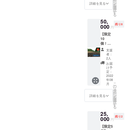
け重な
ー
存は不
しは気
たした
ン
て変動
詳細を見る
定で
ラップ
らない
を
可。
になる
ちから
選
しま
す。 ・
で密閉
ように
択
けど、
直接お
す
す。予
時期に
し、野
並べて
る
どう
話でき
めご了
よって
菜室に
置く。
50,
やって
ればと
承くだ
収穫で
入れ
風通し
残り8
食べた
000
思いま
さい。
きる品
円
る。水
の良い
らいい
す。自
調理方
種が異
分は傷
日陰の
【限定
のか分
分たち
法） 中
なりま
みの原
場所
10
からな
で収穫
国大牛
すが、
因にな
で、自
個！】
い方向
したと
角椒：
6〜8種
るた
然乾
【来年
け！
うがら
肉詰め
類収穫
支援
め、拭
燥。完
の試作
フード
しはそ
や炒め
者：
できる
きと
了の目
とうが
プラン
の場で
2人
ものな
予定で
る。 冷
安は表
らし優
ナー中
試食を
ど。生
お届
す。
凍保
面にシ
先モニ
山晴奈
して、
け予
食も可
（一部
存：1つ
ワがた
ター
さんに
定：
それぞ
プサ
対象に
ずつ
くさん
権】 来
2022
とうが
れのと
ジュエ
ならな
ラップ
でき、
年08
年、試
らしの
うがら
ラ：カ
い品種
にくる
こ
振ると
月
作で作
料理の
の
しの味
レーの
あり）
む。 乾
リ
中で種
るとう
仕方を
タ
や香り
味つけ
・対象
燥保
ー
が転が
がらし
教えて
ン
の違い
詳細を見る
や酢漬
期間：
存：で
を
るのが
を収穫
もらい
選
を楽し
けな
2021年
きるだ
択
わかる
して送
なが
す
むイベ
ど。生
9月〜10
け重な
る
程度。
りま
ら、お
ント！
食も可
月頭
らない
※但し、
25,
す！
いしく
採って
プリッ
（平日
ように
生食限
残り2
（10種
000
料理し
すぐの
クチン
円
限定）
並べて
定のと
類） モ
て食べ
とうが
ダー：
詳細
置く。
うがら
【限定5
ニター
てみよ
らしを
トムヤ
の日程
風通し