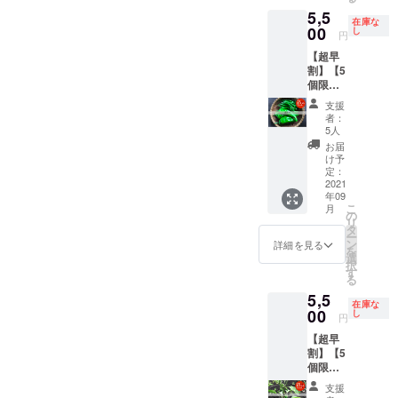
らしの
そし
合は、
を予定
でも確
はお持
置く。
む。 乾
5,5
中で辛
て、料
お知ら
・発送
認可
ち帰り
在庫な
風通し
燥保
いもの
00
理教室
せくだ
し
の時期/
能！
円
いただ
の良い
存：で
をチョ
で習っ
さい。
品種量
（アー
けま
日陰の
きるだ
【超早
イス
た後
栽培
は生育
カイブ
す。
場所
け重な
割】【5
（写真
は、ご
候補）
状況に
期間：
で、自
らない
個限
はイ
自宅で
プサ
応じ
2ヶ月）
然乾
ように
定！と
メージ
作って
ジュエ
て、変
ｰ 想定
支援
燥。完
並べて
うがら
です）
いただ
ラ、ビ
動する
者：
メ
了の目
置く。
しアジ
プサ
けるよ
キー
5人
ことが
ニュー
安は表
風通し
アン1kg
ジュエ
うにと
ニョ、
ありま
お届
・ビ
面にシ
の良い
セット
ラ、プ
うがら
ハラ
け予
す。予
キー
ワがた
日陰の
（辛さ
リック
定：
しの詰
ペー
めご了
ニョ：
くさん
場所
レベ
2021
チン
め合わ
ニョ、
承くだ
ピクル
でき、
で、自
年09
ル：🌶
ダー、
せを
プリッ
さい。
ス ・
こ
振ると
月
然乾
🌶）】
ハバネ
の
セット
キー
ひもと
リ
中で種
燥。完
・十色
ロなど
タ
にしま
ヌー、
うがら
ー
が転が
了の目
の畑で
を想
ン
した。
島とう
詳細を見る
し：唐
を
るのが
安は表
採れた
定。 ・
選
その
がら
辛子味
択
わかる
面にシ
とうが
合計1kg
す
他、
し、八
噌 ・
る
程度。
ワがた
らしの
を想定
スー
房、ひ
島とう
※但し、
くさん
5,5
中でア
・品種/
パー等
もとう
がら
在庫な
生食限
でき、
ジア系
00
発送量/
し
で手に
がら
円
し：島
定のと
振ると
のとう
時期
入りづ
し、ハ
とうが
うがら
中で種
【超早
がらし
は、生
らい食
バネロ
らしの
しでは
が転が
割】【5
をチョ
育状況
材も一
レッ
焼酎漬
乾燥保
るのが
個限
イス
によっ
緒にお
ド、ス
け ・
存は不
わかる
定！と
中国大
て変動
届けし
パング
支援
プサ
可。
程度。
うがら
牛角