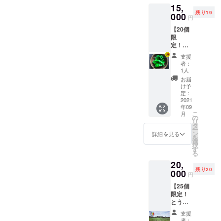
肉みそ
し、野
燥しな
ワがた
が転が
15,
しをど
を想定
など 八
菜室に
いよう
くさん
るのが
残り19
れだけ
000
・品種/
房とう
入れ
円
に保存
でき、
わかる
入れる
発送量/
がら
る。水
袋や
振ると
程度。
【20個
かはあ
時期
し：酢
分は傷
ラップ
中で種
※但し、
限
なた次
は、生
漬けや
みの原
で密閉
が転が
生食限
定！
第！い
育状況
薬味な
因にな
し、野
るのが
定のと
とうが
ろんな
によっ
ど。青
るた
支援
菜室に
わかる
うがら
らし詰
とうが
て変動
とうが
者：
め、拭
入れ
程度。
しでは
め合わ
らしを
しま
1人
らしは
きと
る。水
※但し、
乾燥保
せ2㎏
試して
す。予
お米と
お届
る。 冷
分は傷
生食限
存は不
セッ
みた
めご了
け予
一緒に
凍保
みの原
定のと
可。
ト】 十
い、ど
定：
承くだ
炊くと
存：1つ
因にな
うがら
色の畑
2021
んな畑
さい。
ダシが
ずつ
るた
しでは
年09
で採れ
で作ら
調理方
出てお
ラップ
め、拭
こ
乾燥保
月
たとう
れてい
の
法） プ
いしい
にくる
きと
リ
存は不
がらし
るのか
タ
サジュ
（辛く
む。 乾
る。 冷
ー
可。
を数種
見てみ
ン
エラ：
詳細を見る
はなり
燥保
凍保
を
類セッ
たい方
選
カレー
ませ
存：で
存：1つ
択
トにし
はぜ
す
や酢漬
ん） ひ
きるだ
ずつ
る
てお届
ひ！自
けな
もとう
け重な
ラップ
20,
けしま
分で収
ど。生
がら
らない
にくる
残り20
す。
000
穫した
食も可
し：炒
円
ように
む。 乾
（写真
とうが
中国大
めもの
並べて
燥保
【25個
はイ
らしの
牛角
やパス
置く。
存：で
限定！
メージ
おいし
椒：肉
タなど
風通し
きるだ
とうが
です）
さは格
詰めや
保存方
の良い
け重な
らし収
どんな
別！ 畑
炒めも
法） 冷
支援
日陰の
らない
穫イベ
種類が
でお会
のな
者：