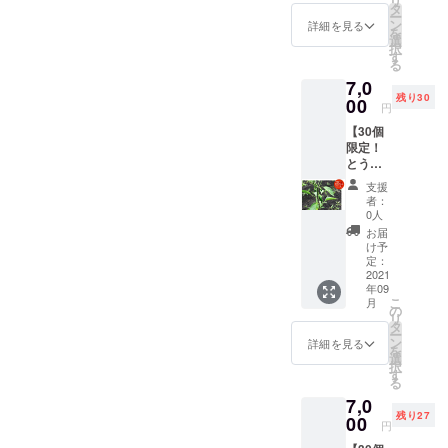
リ
採れた
を想
タ
法） プ
いよう
きと
ー
とうが
定。 ・
ン
サジュ
詳細を見る
に保存
る。 冷
を
らしの
合計1kg
選
エラ：
袋や
凍保
択
中でア
を想定
す
カレー
ラップ
存：1つ
る
ジア系
・品種/
や酢漬
で密閉
ずつ
7,0
のとう
発送量/
けな
し、野
ラップ
残り30
がらし
00
時期
ど。生
菜室に
円
にくる
をチョ
は、生
食も可
入れ
む。 乾
【30個
イス
育状況
中国大
る。水
燥保
限定！
中国大
によっ
牛角
分は傷
存：で
とうが
牛角
て変動
椒：肉
みの原
きるだ
らし南
椒、プ
しま
詰めや
因にな
支援
け重な
米1kg
サジュ
す。予
炒めも
者：
るた
らない
セット
エラ、
めご了
0人
のな
め、拭
ように
（辛さ
八房と
承くだ
ど。生
お届
きと
並べて
レベ
うがら
さい。
け予
食も可
る。 冷
置く。
ル：
し、プ
定：
調理方
ハラ
凍保
風通し
🌶）】
2021
リック
法） プ
ペー
存：1つ
の良い
年09
・十色
チン
サジュ
ニョ：
ずつ
日陰の
こ
月
の畑で
ダーな
の
エラ：
【生食
ラップ
場所
リ
採れた
どを想
タ
生食、
限定】
にくる
で、自
ー
とうが
定。 ・
ン
カレー
詳細を見る
ピクル
む。 乾
然乾
を
らしの
合計1kg
選
の味つ
スやサ
燥保
燥。完
択
中でメ
を想定
す
けな
ルサ
存：で
了の目
る
キシコ
・品種/
ど。生
ソース
きるだ
安は表
7,0
系のと
発送量/
食も
など ビ
け重な
面にシ
残り27
うがら
00
時期
可。 プ
キー
円
らない
ワがた
しを
は、生
リック
ニョ：
ように
くさん