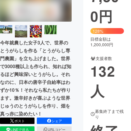
0
円
まちづくり・地域活性化
CAMPFIRE for Social Good
CAMPFIRE Creation
128%
CAMPFIREふるさと納税
machi-ya
コミュニティ
目標金額は
今年就農した女子3人で、世界の
1,200,000円
とうがらしを作る「とうがらし専
門農園」を立ち上げました。世界
支援者数
132
で3000種以上も作られ、知れば知
るほど興味深いとうがらし。それ
なのに、日本の唐辛子自給率はわ
人
ずか10％！それなら私たちが作り
ます。激辛好きが喜ぶような世界
じゅうのとうがらしを作り、畑を
募集終了まで残
真っ赤に染めたい！
り
ポスト
シェア
LINEで送る
URLコピー