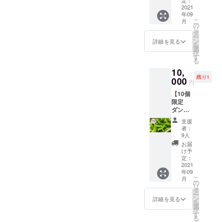
もとう
定：
法） ビ
し：酢
るた
存：1つ
可。
🌶）】
2021
がらし
キー
漬けや
め、拭
ずつ
年09
・十色
などを
ニョ：
薬味な
きと
ラップ
こ
月
の畑で
想定。
の
【生食
ど。青
る。 冷
にくる
リ
採れた
・合計
タ
限定】
とうが
凍保
む。 乾
ー
とうが
1kgを想
ン
そのま
詳細を見る
らしの
存：1つ
燥保
を
らしの
定 ・品
選
まやピ
場合、
ずつ
存：で
択
中で、
種/発送
す
クルス
お米と
ラップ
きるだ
る
生で食
量/時期
など ハ
一緒に
にくる
け重な
10,
べられ
は、生
ラペー
炊くと
む。 乾
らない
残り1
るとう
000
育状況
ニョ：
ダシが
円
燥保
ように
がらし
によっ
【生食
出てお
存：で
並べて
【10個
をチョ
て変動
限定】
いしい
きるだ
置く。
限定
イス
しま
ピクル
（辛く
け重な
風通し
ダン
（写真
す。予
スやサ
はなり
らない
の良い
ボール1
はイ
めご了
ルサ
ませ
支援
ように
日陰の
箱つめ
メージ
承くだ
ソース
者：
ん） プ
並べて
場所
放題】
です）
さい。
9人
など 保
リック
置く。
で、自
好きな
プサ
調理方
存方
お届
チン
風通し
然乾
ときに
ジュエ
法） 島
け予
法） 冷
ダー：
の良い
燥。完
畑に来
ラ、中
定：
とうが
蔵保
トムヤ
日陰の
了の目
てとう
2021
国大牛
らし：
存：乾
ムクン
場所
安は表
年09
がらし
角椒、
コー
燥しな
や炒め
で、自
こ
面にシ
月
をダン
ハラ
の
レー
いよう
ものな
然乾
リ
ワがた
ボール1
ペー
タ
グース
に保存
ど 保存
燥。完
ー
くさん
箱詰め
ニョな
ン
のほか
詳細を見る
袋や
方法）
了の目
を
でき、
放題！
どを想
選
に、酢
ラップ
冷蔵保
安は表
択
振ると
どのと
定。 ・
す
漬けや
で密閉
存：乾
面にシ
る
中で種
うがら
合計1kg