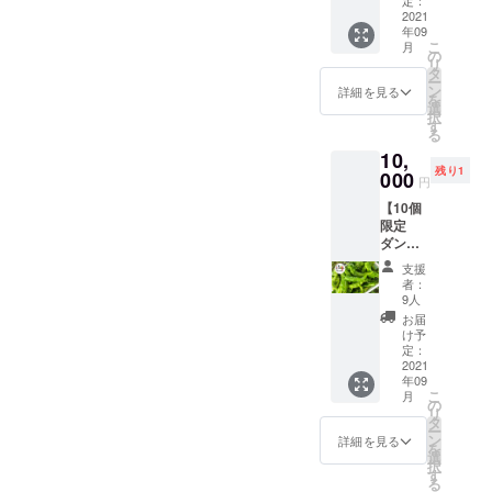
もとう
定：
法） ビ
し：酢
るた
存：1つ
可。
🌶）】
2021
がらし
キー
漬けや
め、拭
ずつ
年09
・十色
などを
ニョ：
薬味な
きと
ラップ
こ
月
の畑で
想定。
の
【生食
ど。青
る。 冷
にくる
リ
採れた
・合計
タ
限定】
とうが
凍保
む。 乾
ー
とうが
1kgを想
ン
そのま
詳細を見る
らしの
存：1つ
燥保
を
らしの
定 ・品
選
まやピ
場合、
ずつ
存：で
択
中で、
種/発送
す
クルス
お米と
ラップ
きるだ
る
生で食
量/時期
など ハ
一緒に
にくる
け重な
10,
べられ
は、生
ラペー
炊くと
む。 乾
らない
残り1
るとう
000
育状況
ニョ：
ダシが
円
燥保
ように
がらし
によっ
【生食
出てお
存：で
並べて
【10個
をチョ
て変動
限定】
いしい
きるだ
置く。
限定
イス
しま
ピクル
（辛く
け重な
風通し
ダン
（写真
す。予
スやサ
はなり
らない
の良い
ボール1
はイ
めご了
ルサ
ませ
支援
ように
日陰の
箱つめ
メージ
承くだ
ソース
者：
ん） プ
並べて
場所
放題】
です）
さい。
9人
など 保
リック
置く。
で、自
好きな
プサ
調理方
存方
お届
チン
風通し
然乾
ときに
ジュエ
法） 島
け予
法） 冷
ダー：
の良い
燥。完
畑に来
ラ、中
定：
とうが
蔵保
トムヤ
日陰の
了の目
てとう
2021
国大牛
らし：
存：乾
ムクン
場所
安は表
年09
がらし
角椒、
コー
燥しな
や炒め
で、自
こ
面にシ
月
をダン
ハラ
の
レー
いよう
ものな
然乾
リ
ワがた
ボール1
ペー
タ
グース
に保存
ど 保存
燥。完
ー
くさん
箱詰め
ニョな
ン
のほか
詳細を見る
袋や
方法）
了の目
を
でき、
放題！
どを想
選
に、酢
ラップ
冷蔵保
安は表
択
振ると
どのと
定。 ・
す
漬けや
で密閉
存：乾
面にシ
る
中で種
うがら
合計1kg