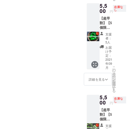
らしの
そし
合は、
を予定
でも確
はお持
置く。
む。 乾
5,5
中で辛
て、料
お知ら
・発送
認可
ち帰り
在庫な
風通し
燥保
いもの
00
理教室
せくだ
し
の時期/
能！
円
いただ
の良い
存：で
をチョ
で習っ
さい。
品種量
（アー
けま
日陰の
きるだ
【超早
イス
た後
栽培
は生育
カイブ
す。
場所
け重な
割】【5
（写真
は、ご
候補）
状況に
期間：
で、自
らない
個限
はイ
自宅で
プサ
応じ
2ヶ月）
然乾
ように
定！と
メージ
作って
ジュエ
て、変
ｰ 想定
支援
燥。完
並べて
うがら
です）
いただ
ラ、ビ
動する
者：
メ
了の目
置く。
しアジ
プサ
けるよ
キー
5人
ことが
ニュー
安は表
風通し
アン1kg
ジュエ
うにと
ニョ、
ありま
お届
・ビ
面にシ
の良い
セット
ラ、プ
うがら
ハラ
け予
す。予
キー
ワがた
日陰の
（辛さ
リック
定：
しの詰
ペー
めご了
ニョ：
くさん
場所
レベ
2021
チン
め合わ
ニョ、
承くだ
ピクル
でき、
で、自
年09
ル：🌶
ダー、
せを
プリッ
さい。
ス ・
こ
振ると
月
然乾
🌶）】
ハバネ
の
セット
キー
ひもと
リ
中で種
燥。完
・十色
ロなど
タ
にしま
ヌー、
うがら
ー
が転が
了の目
の畑で
を想
ン
した。
島とう
詳細を見る
し：唐
を
るのが
安は表
採れた
定。 ・
選
その
がら
辛子味
択
わかる
面にシ
とうが
合計1kg
す
他、
し、八
噌 ・
る
程度。
ワがた
らしの
を想定
スー
房、ひ
島とう
※但し、
くさん
5,5
中でア
・品種/
パー等
もとう
がら
在庫な
生食限
でき、
ジア系
00
発送量/
し
で手に
がら
円
し：島
定のと
振ると
のとう
時期
入りづ
し、ハ
とうが
うがら
中で種
【超早
がらし
は、生
らい食
バネロ
らしの
しでは
が転が
割】【5
をチョ
育状況
材も一
レッ
焼酎漬
乾燥保
るのが
個限
イス
によっ
緒にお
ド、ス
け ・
存は不
わかる
定！と
中国大
て変動
届けし
パング
支援
プサ
可。
程度。
うがら
牛角