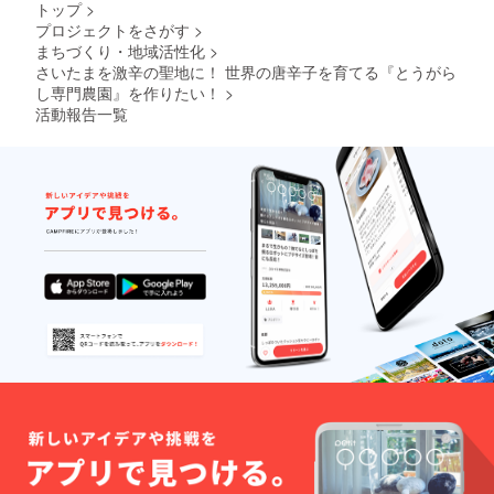
いコラ
【cateri
トップ
>
対象に
で訪れ
ボ商
ng for
プロジェクトをさがす
>
ならな
た参加
品！今
me! 】
まちづくり・地域活性化
>
い品種
者の目
回限定
の発起
あり）
に必ず
さいたまを激辛の聖地に！ 世界の唐辛子を育てる『とうがら
で醸造
人であ
・対象
触れま
します
し専門農園』を作りたい！
>
り、自
期間：
すし、
ので、
らも料
活動報告一覧
2021年
名前の
ぜひお
理を提
9月〜10
由来も
試しく
供し、
月頭
説明し
ださ
人気と
（平日
ます。
い！ 詳
なって
限定）
- 公序
細） ・
いる。
詳細
良俗に
発酵ジ
の日程
反しな
ン
は生育
い限
ジャー
状況を
り、お
エール3
見て、
好きな
本と十
改めて
名称を
色のと
相談・
付けて
うがら
決定さ
いただ
しを
せてい
けま
セット
ただき
す。 -
にして
ます。
一度、
お届け
・畑の
畑に来
しま
場所：
ていた
す。 ・
さい
だき案
発送時
たま市
内の
期は、9
緑区南
上、決
月後
部領辻
めてい