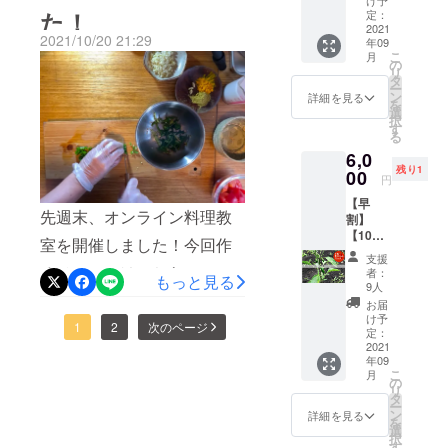
け予
知ってもらえるように。そ
よかったです！またこれか
わいも感じられ、とてもい
セット
た！
や力仕
定：
朝は小雨が降っていて、ハ
（辛さ
2021
事が必
して、お気づきの方もいる
2021/10/20 21:29
らもよろしくお願いしま
い感じに仕上がりまし
年09
レベ
ラハラしたのですがなんと
要な際
こ
月
ル：🌶🌶
かもしれませんが、【十色
に、貧
の
す〜！
た！！しかし、なかなかの
リ
か持ちました。子どもたち
🌶 ）】
困や就
タ
ー
とうがらしファーム】のロ
・十色
労支援
ン
辛さがあるので、一気に口
詳細を見る
も参加をしてくれたので、
を
の畑で
を行う
選
ゴが新しくなりました！真
択
に含むのは控えた方がよさ
採れた
NPO法
す
わいわい楽しく♪せっかく畑
る
とうが
人と連
ん中に「辛」という感じを
そうです。（笑）ズブロッ
6,0
らしの
に来てもらったんだか
携をし
残り1
中で辛
00
入れて、十色本体のロゴと
て作業
円
カ風にとうがらし1本入って
ら〜！と収穫をしつつ、そ
いもの
を依頼
も親和性のあるデザイン。
【早
をチョ
してい
ます🌶そのまま飲む用に作り
れぞれのとうがらしについ
先週末、オンライン料理教
割】
イス
ます。
このロゴをたくさんの人に
【10個
ましたが、イベントでテ
（写真
・2020
ての解説とともに味見！品
室を開催しました！今回作
限定！
はイ
年10月
見て、知って、とうがらし
支援
キーラやメスカルで割って
とうが
メージ
種ごとの味や香り、辛さを
るメニューはこちら〜--------
を想定
者：
もっと見る
らし南
です）
を味わってもらえるように
時期
9人
飲んでみたら、これがびっ
楽しみました。収穫もみな
---------------------------------・ハ
米1kg
プサ
は生育
お届
今年も楽しくがんばりたい
セット
ジュエ
状況に
け予
くり！とてもおいしかった
さん自分たちで〜！やっぱ
ラペーニョのピクルス・八
1
2
次のページ
（辛さ
ラ、プ
定：
応じ
と思います。杉田さん、あ
レベ
2021
ので、オススメです♪それ以
リック
て、変
り直接会って話すととても
房とうがらしのごはん泥棒
年09
ル：
チン
動しま
りがとうございました。こ
こ
月
外にもウォッカやシンプル
🌶）】
ダー、
楽しく、畑での交流をきっ
の
みそ・コーレーグース（島
す。 ・
リ
・十色
ハバネ
タ
れからも緑区、盛り上げて
御礼と
に炭酸水で割ってもいける
ー
かけに出会った人びとと新
とうがらしの焼酎漬け）・
の畑で
ロなど
ン
とも
詳細を見る
を
いきたいと思います！
採れた
を想
選
に、恩
と思います。ぜひいろんな
しい楽しいことが生まれて
択
チキンとプサジュエラの基
とうが
定。 ・
す
送りの