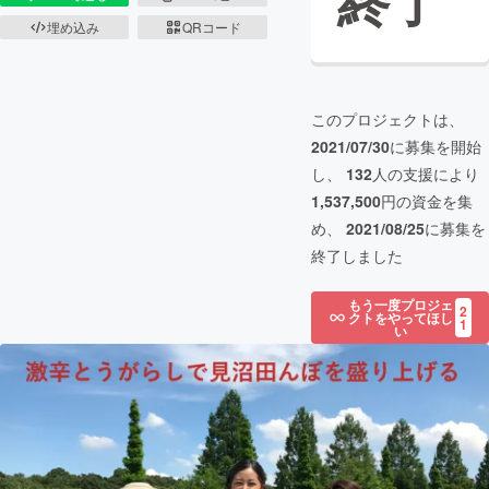
終了
埋め込み
QRコード
このプロジェクトは、
2021/07/30
に募集を開始
し、
132
人の支援により
1,537,500
円の資金を集
め、
2021/08/25
に募集を
終了しました
もう一度プロジェ
2
クトをやってほし
1
い