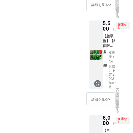
保存方
期間：
ら10株
ー
オンラ
れたと
定。 ・
ン
角椒：
詳細を見る
法） 冷
2ヶ月）
選択
を
イン教
うがら
合計1kg
選
肉詰め
蔵保
ｰ 想定
最終的
択
室の時
しの中
を想定
す
や炒め
存：乾
メ
な栽培
る
間内に
で日本
・品種/
ものな
燥しな
ニュー
品種、
講師と
5,5
系のと
発送量/
ど。生
いよう
※メ
及びど
在庫な
一緒に
うがら
00
時期
し
食も
に保存
円
ニュー
の種類
作る方
しを
は、生
可。 プ
袋や
は変更
を選択
は、あ
【超早
チョイ
育状況
サジュ
ラップ
になる
いただ
らかじ
割】【5
ス（写
によっ
エラ：
で密閉
可能性
くか等
め指示
個限
真はイ
て変動
カレー
し、野
があり
の詳細
書にあ
定！と
メージ
しま
や酢漬
菜室に
支援
ます。
は、
る材料
うがら
です）
す。予
けな
者：
入れ
・ビ
メール
を購入
し生食
島と
めご了
5人
ど。生
る。水
キー
にて確
し、必
1kgセッ
うがら
承くだ
食も
お届
分は傷
ニョ：
認させ
要な調
ト（辛
し、八
さい。
け予
可。 八
みの原
ピクル
ていた
理器具
さレベ
房、ひ
定：
調理方
房とう
因にな
ス ・
だきま
のご準
ル：🌶
2021
もとう
法） ビ
がら
るた
ひもと
す。 ・
備をお
年09
🌶）】
がらし
キー
し：酢
め、拭
うがら
10株分
こ
月
願いい
・十色
などを
の
ニョ：
漬けや
きと
し：唐
の収穫
リ
たしま
の畑で
想定。
タ
【生食
薬味な
る。 冷
辛子味
量をす
ー
す。必
採れた
・合計
ン
限定】
詳細を見る
ど。青
凍保
噌 ・
べてお
を
要な材
とうが
1kgを想
選
そのま
とうが
存：1つ
島とう
届けし
択
料及び
らしの
定 ・品
す
まやピ
らしの
ずつ
がら
ます。
る
調理器
中で、
種/発送
クルス
場合、
ラップ
し：島
（2022
具は予
6,0
生で食
量/時期
など ハ
お米と
にくる
在庫な
とうが
年栽培
めメー
べられ
00
は、生
し
ラペー
一緒に
円
む。 乾
らしの
分）
ルにて
るとう
育状況
ニョ：
炊くと
燥保
焼酎漬
収穫量
お知ら
【早
がらし
によっ
【生食
ダシが