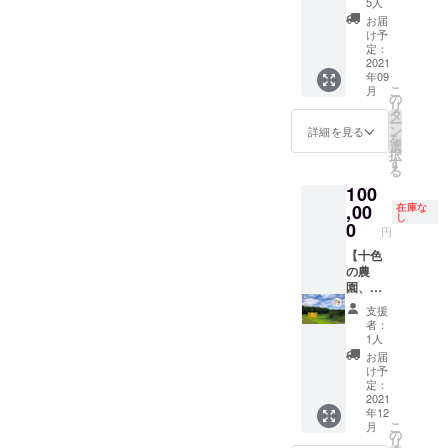
発酵ジ
ご用意
400gを
5人
ど。青
究所
ん） プ
め、拭
了の目
箱つめ
ン
をお願
想定 ・
とうが
お届
フードX
リック
きと
安は表
放題】
ジャー
いしま
発送時
け予
らしは
テクノ
チン
る。 冷
面にシ
好きな
エール
定：
す。 料
期は、
お米と
ロジー
ダー：
凍保
ワがた
ときに
2021
醸造会
理講
生育状
一緒に
ラボ研
トムヤ
存：1つ
くさん
年09
畑に来
社。原
師） 中
況に
炊くと
究員。
ムクン
ずつ
こ
でき、
月
てとう
材料は
の
山晴奈
よって
ダシが
個々で
や炒め
ラップ
リ
振ると
がらし
無添
タ
さん：
変動し
出てお
活動し
ものな
にくる
ー
中で種
をダン
加、無
ン
近年の
ます。
詳細を見る
いしい
ている
ど 保存
む。 乾
を
が転が
ボール1
着色、
選
活動で
予めご
（辛く
料理家
方法）
燥保
択
るのが
箱詰め
無香料
す
は、タ
了承く
はなり
やケー
冷蔵保
存：で
る
わかる
放題！
にこだ
イのア
ださ
ませ
タラー
存：乾
きるだ
程度。
100
どのと
わり、
カ族や
い。 調
ん） ひ
に日本
燥しな
け重な
※但し、
うがら
,00
自然の
在庫な
モンゴ
理方
もとう
全国の
いよう
らない
生食限
し
しをど
ものを
0
ルの遊
法） ビ
がら
食材を
に保存
円
ように
定のと
れだけ
使用し
牧民、
キー
し：炒
つな
袋や
並べて
うがら
入れる
【十色
て作る
韓国の
ニョ：
めもの
ぎ、家
ラップ
置く。
しでは
かはあ
の農
こだわ
フード
【生食
やパス
庭で気
で密閉
風通し
乾燥保
なた次
園、命
りのジ
デザイ
限定】
タなど
軽に楽
し、野
の良い
存は不
第！い
名権】
ン
ナーな
そのま
保存方
しめる
菜室に
支援
日陰の
可。
ろんな
（看板
ジャー
ど各国
まやピ
法） 冷
者：
お惣菜
入れ
場所
とうが
も取付
エール
の研究
クルス
1人
蔵保
に加
る。水
で、自
らしを
け予
が話題
者や
など 保
存：乾
お届
工、冷
分は傷
然乾
試して
定） わ
となっ
アー
存方
け予
燥しな
凍でお
みの原
燥。完
みた
たした
ていま
定：
ティス
法） 冷
いよう
届けす
因にな
了の目
い、ど
ちがと
2021
す。 わ
トらと
蔵保
に保存
るプロ
るた
安は表
年12
んな畑
うがら
たした
国を超
存：乾
袋や
ジェク
め、拭
面にシ
こ
月
で作ら
しを育
ちと同
の
えた取
燥しな
ラップ
ト
きと
ワがた
リ
れてい
てる