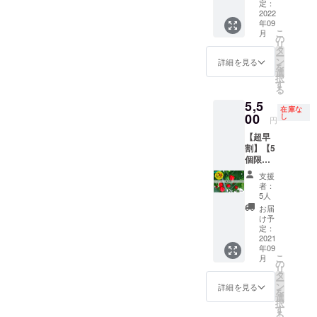
さんに
年、あ
ティー
定：
ン教室
定させ
に保存
ことも
とうが
なたの
2022
ヨ 上
の当
ていた
袋や
可能 保
年09
らしの
ために
記も含
日、私
だきま
ラップ
存方
こ
月
料理の
とうが
めて全
の
たちも
す。詳
で密閉
法） 冷
リ
仕方を
らしを
部で
タ
参加し
細は
し、野
蔵保
ー
教えて
育てま
10〜15
ン
て、と
詳細を見る
メール
菜室に
存：乾
を
もらい
す！ と
種類を
選
うがら
にてご
入れ
燥しな
択
なが
うがら
試作予
す
しの種
連絡し
る。水
いよう
る
ら、お
しの
定です
類につ
ます。
分は傷
に保存
5,5
いしく
オー
ので、
いて説
– 8種
みの原
在庫な
袋や
料理し
ナーに
00
その中
し
明をし
類程度
円
因にな
ラップ
て食べ
なりま
から10
ます！
のとう
るた
で密閉
【超早
てみよ
せん
種類送
詳細）
がらし
め、拭
し、野
割】【5
う！と
か？ 詳
りま
ｰ
を楽し
きと
菜室に
個限
いう企
細） ・
す。
2020年
んでい
る。 冷
入れ
定！
画。オ
品種は
上記以
10月16
ただけ
支援
凍保
る。水
とうが
ンライ
来年度
外でご
日
者：
ると思
存：1つ
分は傷
らし地
ン教室
の栽培
希望の
5人
（土）
いま
ずつ
みの原
獄1kg
の当
計画決
品種が
13時–
お届
す。 ｰ
ラップ
因にな
セット
日、私
定後、
ありま
け予
15時を
十色の
にくる
るた
（辛さ
たちも
相談の
定：
した
想定
畑
む。 乾
め、拭
レベ
2021
参加し
上、決
ら、教
当日観
（https:
燥保
きと
年09
ル：🌶🌶
て、と
定とな
えてく
られな
//bit.ly/3
存：で
こ
る。 冷
月
🌶 ）】
うがら
りま
の
ださ
い場
AmXlqs
きるだ
リ
凍保
・十色
しにつ
す。
タ
い。 ・
合、
） ｰ
け重な
ー
存：1つ
の畑で
いて説
希望の
ン
各200g
詳細を見る
アーカ
収穫し
らない
を
ずつ
採れた
明をし
品種が
選
程度、
イブで
たとう
ように
択
ラップ
とうが
ます！
ある場
す
合計2kg
後から
がらし
並べて
る
にくる