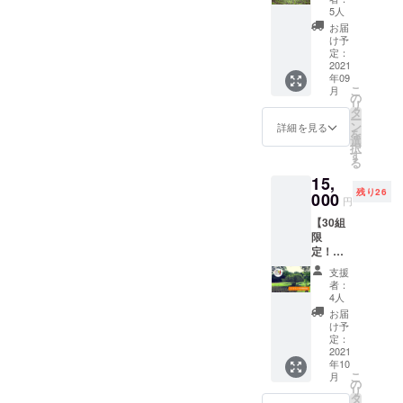
蔵保
場所
ように
ントへ
入って
いでき
5人
ど。生
存：乾
で、自
並べて
の参加
いるか
るのを
食も可
お届
燥しな
然乾
置く。
（1回／
はお楽
楽しみ
け予
ハラ
いよう
燥。完
風通し
1家族or
しみ
定：
にして
ペー
に保存
了の目
の良い
グルー
2021
に！ 中
おりま
ニョ：
袋や
安は表
日陰の
年09
プ2名ま
国大牛
す🌶 詳
【生食
ラップ
面にシ
こ
場所
月
で）】
角椒、
の
細） ・
限定】
で密閉
ワがた
リ
で、自
畑で直
プサ
タ
ダン
ピクル
し、野
くさん
ー
然乾
接とう
ジュエ
ン
ボール
詳細を見る
スやサ
菜室に
でき、
を
燥。完
がらし
ラ、プ
選
サイ
ルサ
入れ
振ると
択
了の目
を収穫
リック
す
ズ：80
ソース
る。水
中で種
る
安は表
するイ
チン
サイズ
など ビ
分は傷
が転が
面にシ
15,
ベント
ダー、
（た
キー
みの原
るのが
ワがた
残り26
を開催
000
島とう
て
ニョ：
円
因にな
わかる
くさん
しま
がら
260mm
【生食
るた
程度。
でき、
【30組
す。 見
し、ビ
/横
限定】
め、拭
※但し、
振ると
限
沼田ん
キー
320mm
そのま
きと
生食限
中で種
定！】
ぼの魅
ニョな
/高さ
まやピ
る。 冷
定のと
が転が
オンラ
力や普
どを想
180mm
クルス
支援
凍保
うがら
るのが
インと
段どん
定。 ・
） ・入
者：
など 保
存：1つ
しでは
わかる
うがら
な風に
合計2kg
4人
れる品
存方
ずつ
乾燥保
程度。
し料理
育てて
を想定
種によ
お届
法） 冷
ラップ
存は不
※但し、
教室
いるの
・品種/
け予
ります
蔵保
にくる
可。
生食限
（10/16
か楽し
定：
発送量/
が、だ
存：乾
む。 乾
定のと
配信13
2021
さから
時期
いたい
燥しな
燥保
うがら
年10
時〜／1
苦労
は、生
3〜7kg
いよう
存：で
こ
月
しでは
回） と
話〜ま
の
育状況
くらい
に保存
きるだ
リ
乾燥保
うがら
で、わ
タ
によっ
入る想
袋や