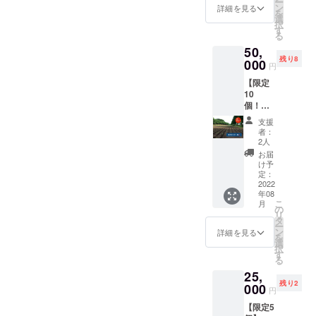
け重な
ー
存は不
しは気
たした
ン
て変動
詳細を見る
定で
ラップ
らない
を
可。
になる
ちから
選
しま
す。 ・
で密閉
ように
択
けど、
直接お
す
す。予
時期に
し、野
並べて
る
どう
話でき
めご了
よって
菜室に
置く。
50,
やって
ればと
承くだ
収穫で
入れ
風通し
残り8
食べた
000
思いま
さい。
きる品
円
る。水
の良い
らいい
す。自
調理方
種が異
分は傷
日陰の
【限定
のか分
分たち
法） 中
なりま
みの原
場所
10
からな
で収穫
国大牛
すが、
因にな
で、自
個！】
い方向
したと
角椒：
6〜8種
るた
然乾
【来年
け！
うがら
肉詰め
類収穫
支援
め、拭
燥。完
の試作
フード
しはそ
や炒め
者：
できる
きと
了の目
とうが
プラン
の場で
2人
ものな
予定で
る。 冷
安は表
らし優
ナー中
試食を
ど。生
お届
す。
凍保
面にシ
先モニ
山晴奈
して、
け予
食も可
（一部
存：1つ
ワがた
ター
さんに
定：
それぞ
プサ
対象に
ずつ
くさん
権】 来
2022
とうが
れのと
ジュエ
ならな
ラップ
でき、
年08
年、試
らしの
うがら
ラ：カ
い品種
にくる
こ
振ると
月
作で作
料理の
の
しの味
レーの
あり）
む。 乾
リ
中で種
るとう
仕方を
タ
や香り
味つけ
・対象
燥保
ー
が転が
がらし
教えて
ン
の違い
詳細を見る
や酢漬
期間：
存：で
を
るのが
を収穫
もらい
選
を楽し
けな
2021年
きるだ
択
わかる
して送
なが
す
むイベ
ど。生
9月〜10
け重な
る
程度。
りま
ら、お
ント！
食も可
月頭
らない
※但し、
25,
す！
いしく
採って
プリッ
（平日
ように
生食限
残り2
（10種
000
料理し
すぐの
クチン
円
限定）
並べて
定のと
類） モ
て食べ
とうが
ダー：
詳細
置く。
うがら
【限定5
ニター
てみよ
らしを
トムヤ
の日程
風通し