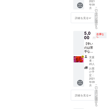
定のと
項） ・
レベ
2021
をお願
うがら
す。予
炊くと
存：1つ
みの原
うがら
オンラ
年09
ル：🌶🌶
いしま
し、プ
めご了
ダシが
ずつ
因にな
こ
しでは
月
イン教
）】 ・
す。 料
リック
の
承くだ
出てお
ラップ
るた
リ
乾燥保
室の時
十色の
理教室
チン
タ
さい。
いしい
にくる
め、拭
ー
存は不
間内に
畑で採
講師）
ダーな
ン
調理方
詳細を見る
（辛く
む。 乾
きと
を
可。
講師と
れたと
中山晴
どを想
選
法） プ
はなり
燥保
る。 冷
択
一緒に
うがら
奈さ
定。 ・
す
サジュ
ませ
存：で
凍保
る
作る方
しの中
ん：近
1kgを想
エラ：
ん） ひ
きるだ
存：1つ
は、あ
5,0
で日本
年の活
定 ・品
カレー
もとう
け重な
在庫な
ずつ
らかじ
系のと
00
動で
種/発送
し
や酢漬
がら
円
らない
ラップ
め指示
うがら
は、タ
量/時期
けな
し：炒
ように
にくる
書にあ
【辛い
しを
イのア
は、生
ど。生
めもの
並べて
む。 乾
る材料
のは苦
チョイ
カ族や
育状況
食も可
やパス
置く。
燥保
を購入
手な人
ス（写
モンゴ
によっ
中国大
タなど
風通し
存：で
し、必
向け】
真はイ
ルの遊
て変動
牛角
保存方
支援
の良い
きるだ
要な調
【甘く
メージ
牧民、
しま
椒：肉
者：
法） 冷
日陰の
け重な
理器具
てかわ
です）
韓国の
す。予
20人
詰めや
蔵保
場所
らない
のご準
いいと
島と
フード
めご了
炒めも
お届
存：乾
で、自
ように
備をお
うがら
うがら
デザイ
承くだ
け予
のな
燥しな
然乾
並べて
願いい
しビ
し、八
定：
ナーな
さい。
ど。生
いよう
燥。完
置く。
たしま
キー
2021
房、ひ
ど各国
調理方
食も可
に保存
了の目
風通し
年09
す。必
ニョ
もとう
の研究
法） 中
ハラ
袋や
安は表
こ
の良い
月
要な材
500g（
がらし
の
者や
国大牛
ペー
ラップ
面にシ
リ
日陰の
料及び
辛さレ
などを
タ
アー
角椒：
ニョ：
で密閉
ワがた
ー
場所
調理器
ベル：
想定。
ン
ティス
肉詰め
詳細を見る
【生食
し、野
くさん
を
で、自
具は予
ゼ
・1kgを
選
トらと
や炒め
限定】
菜室に
でき、
択
然乾
めメー
ロ）】
想定 ・
す
国を超
ものな
ピクル
入れ
振ると
る
燥。完
ルにて
ビキー
品種/発
えた取
ど。生
スやサ
る。水
中で種
了の目