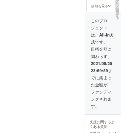
じさい
タ
り組み
いよう
で密閉
【cateri
る。 冷
くさん
ー
るのか
畑、現
たま市
ン
など、
に保存
詳細を見る
し、野
ng for
凍保
でき、
を
見てみ
在名前
見沼田
選
様々な
袋や
菜室に
me! 】
存：1つ
振ると
択
たい方
がつい
んぼで
す
パート
ラップ
入れ
の発起
ずつ
中で種
る
はぜ
ていな
活動を
ナーと
で密閉
このプロ
る。水
人であ
ラップ
が転が
ひ！自
いの
行って
食を通
し、野
分は傷
り、自
にくる
るのが
ジェクト
分で収
で、そ
おり、
じた交
菜室に
みの原
らも料
む。 乾
わかる
穫した
れに名
今回十
流をは
入れ
は、
All-In方
因にな
理を提
燥保
程度。
とうが
前をつ
色のと
じめ、
る。水
るた
供し、
存：で
※但し、
式
です。
らしの
けても
うがら
子ども
分は傷
め、拭
人気と
きるだ
生食限
おいし
らえま
しを
の美術
みの原
目標金額に
きと
なって
け重な
定のと
さは格
せん
使っ
教育コ
因にな
る。 冷
いる。
らない
うがら
関わらず、
別！ 畑
か。
て、
ンテン
るた
凍保
ように
しでは
でお会
日々の
「世界
ツ ココ
め、拭
2021/08/25
存：1つ
並べて
乾燥保
いでき
作業の
最辛」
イク(伊
きと
ずつ
置く。
存は不
23:59:59
ま
るのを
中で、
発行ジ
勢丹新
る。 冷
ラップ
風通し
可。
楽しみ
名前を
ン
宿店)の
凍保
でに集まっ
にくる
の良い
にして
呼ぶ機
ジャー
監修、
存：1つ
む。 乾
日陰の
た金額が
おりま
会があ
エール
東北食
ずつ
燥保
場所
す🌶 詳
ること
を作る
べる通
ラップ
ファンディ
存：で
で、自
細） ・
はもち
ことと
信(花巻
にくる
きるだ
然乾
ングされま
ダン
ろんの
なりま
市)の連
む。
け重な
燥。完
ボール
こと、
した！
載など
す。
らない
了の目
サイ
農体験
その味
も行
ように
安は表
ズ：80
イベン
は…爽
う。慶
並べて
面にシ
サイズ
トを行
やかな
應義塾
置く。
ワがた
支援に関するよ
（た
う際
香りと
大学
風通し
くさん
くある質問
て
に、参
味わい
SFC研
の良い
でき、
260mm
加者に