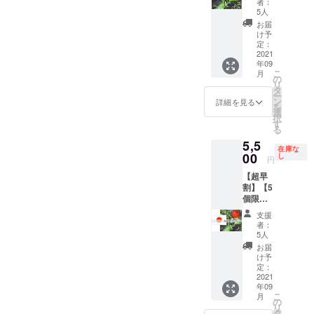
しま
ます。
ルス、
者：
ジュエ
※但し、
し南米
椒、プ
す。予
5人
ご自宅
ランチ
ラ：チ
生食限
1kgセッ
サジュ
めご了
でも
ボック
お届
キンと
定のと
ト（辛
エラ、
承くだ
け予
たっぷ
ス、
ヨーグ
うがら
さレベ
八房と
定：
さい。
りお楽
マッド
ルトの
しでは
ル：
2021
うがら
調理方
しみく
ハッタ
基本の
年09
乾燥保
🌶）】
し、プ
法） プ
ださ
―、パ
インド
こ
月
存は不
・十色
リック
の
サジュ
い！ 詳
シー
カレー
リ
可。
の畑で
チン
タ
エラ：
細） ｰ
ヤ、ス
・プ
ー
採れた
ダーな
ン
生食、
詳細を見る
2020年
コーピ
リック
を
とうが
どを想
選
カレー
10月16
オン、
チン
択
らしの
定。 ・
す
の味つ
日
イエ
ダー：
る
中でメ
合計1kg
けな
（土）
ロー
タイの
5,5
キシコ
を想定
ど。生
13時–
フォ
在庫な
レッド
系のと
00
・品種/
し
食も
15時を
フォ、
円
カレー
うがら
発送量/
可。 プ
想定
レモン
の素
【超早
しを
時期
リック
当
ドロッ
※メ
割】【5
チョイ
は、生
チン
日観ら
プ、パ
ニュー
個限
ス（写
育状況
ダー：
れない
シー
は変更
定！と
真はイ
によっ
トムヤ
場合、
ヤ、チ
支援
になる
うがら
メージ
て変動
ムクン
者：
アーカ
レポブ
可能性
し和製
です）
しま
5人
や炒め
イブで
ラー
があり
1kgセッ
ビ
す。予
ものな
お届
後から
ノ、ト
ます。
ト（辛
キー
めご了
け予
ど ハバ
でも確
マ
参加さ
さレベ
ニョ、
定：
承くだ
ネロ：
認可
ティー
れる方
ル：🌶🌶
2021
ハラ
さい。
スープ
能！
ヨ 栽
へのご
年09
）】 ・
ペー
調理方
やソー
（アー
培候補
こ
確認事
月
十色の
ニョな
の
法） 中
スなど
カイブ
の中か
リ
項） ・
畑で採
どを想
タ
国大牛