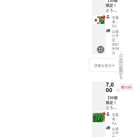
【30個
チョイ
育状況
チン
【生食
並べて
でき、
限定！
ございました！
ス（写
によっ
ダー：
限定】
置く。
振ると
とうが
真はイ
て変動
トムヤ
そのま
風通し
中で種
らし和
メージ
しま
ムクン
まやピ
支援
の良い
が転が
製1kg
です）
す。予
や炒め
者：
クルス
日陰の
るのが
セット
ビ
めご了
3人
ものな
など 保
場所
わかる
（辛さ
キー
承くだ
ど ハバ
お届
存方
で、自
程度。
レベ
ニョ、
さい。
け予
ネロ：
法） 冷
然乾
※但し、
ル：🌶🌶
ハラ
定：
調理方
スープ
蔵保
燥。完
生食限
）】 ・
2021
ペー
法） 中
やソー
存：乾
了の目
定のと
年09
十色の
ニョな
国大牛
スなど
燥しな
安は表
こ
うがら
月
畑で採
どを想
の
角椒：
保存方
いよう
面にシ
リ
しでは
れたと
定。 ・
タ
肉詰め
法） 冷
に保存
ワがた
ー
乾燥保
うがら
合計1kg
ン
や炒め
詳細を見る
蔵保
袋や
くさん
を
存は不
しの中
を想定
選
ものな
存：乾
ラップ
でき、
択
可。
で日本
・品種/
す
ど。生
燥しな
で密閉
振ると
る
系のと
発送量/
食も
いよう
し、野
中で種
7,0
うがら
時期
可。 プ
に保存
菜室に
が転が
残り30
しを
00
は、生
サジュ
袋や
円
入れ
るのが
チョイ
育状況
エラ：
ラップ
る。水
わかる
【30個
ス（写
によっ
カレー
で密閉
分は傷
程度。
限定！
真はイ
て変動
や酢漬
し、野
みの原
※但し、
とうが
メージ
しま
けな
菜室に
因にな
生食限
らし生
です）
す。予
ど。生
入れ
支援
るた
定のと
食1kg
島と
めご了
食も
者：
る。水
め、拭
うがら
セット
うがら
承くだ
0人
可。 八
分は傷
きと
しでは
（辛さ
し、八
さい。
房とう
お届
みの原
る。 冷
乾燥保
レベ
房、ひ
調理方
け予
がら
因にな
凍保
存は不
ル：🌶