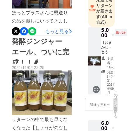
トも企画・
標の50種類には届かずです
リターン
開催してい
が、手に入りづらいものや
が届きま
ほっとプラスさんに恩送り
ます♪
す
(All-in
激辛品種など厳選した品種
の品を渡しにいってきまし
方式)
です。2月に種まきをし、現
た！ほっとプラスさんは、
5,0
もっと見る
残り26
00
在ハウスにて元気に成長中
円
埼玉県さいたま市を拠点
発酵ジンジャー
【おま
♪5月のG.W明けには畑に植
に、生活に困っている方・
かせ・
エール、ついに完
えつける予定です。さて、
とうが
ホームレス状態にある方・
らし1種
支援
前置きが長くなってしまい
成！！🌶
社会的に弱い立場にある方
300〜
者：
500g】
2021/11/02 22:25
14人
ましたが今日はクラファン
への支援活動をしている団
十色で
お届
栽培し
の返礼のご報告です。畑の
け予
体です。十色では、以前よ
たとう
定：
命名権！このリターンを選
がらし1
2021
りほっとプラスさんに作業
年09
種を送
んでいただいたのは、同じ
こ
月
を依頼して田んぼの整備や
りま
の
リ
す。 何
タ
さいたま市緑区で会社を
除草などを手伝ってもらっ
ー
が入っ
ン
詳細を見る
を
てくる
やっているＡ‐ＬＩＮＥ
選
ています。十色は女性メン
択
かはお
す
る
（エーライン）の杉田将大
楽し
バーが中心となっているの
リターンの中で最も早くな
6,0
み！ 詳
さん。同じ緑区でがんばっ
で、田んぼの畦切りをした
くなった【しょうがのむし
細） ・
00
円