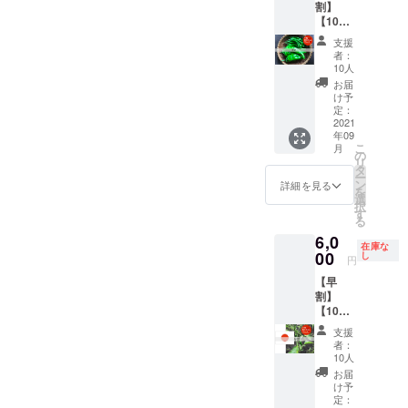
存：で
け ・
は品種
せしま
割】
をチョ
て変動
限定】
出てお
きるだ
プサ
によっ
す。 ・
【10個
イス
しま
ピクル
いしい
け重な
ジュエ
て異な
ミキ
限定！
（写真
す。予
スやサ
（辛く
支援
らない
ラ：チ
ります
サー
とうが
はイ
めご了
ルサ
者：
はなり
ように
キンと
が、1株
（また
らしア
メージ
承くだ
10人
ソース
ませ
並べて
ヨーグ
あたり
はブレ
ジアン
です）
さい。
など 保
お届
ん） プ
置く。
ルトの
300g〜
ン
1kgセッ
プサ
調理方
け予
存方
リック
風通し
基本の
1kg程度
ダー）
ト（辛
ジュエ
定：
法） 島
法） 冷
チン
の良い
インド
になり
をつか
さレベ
2021
ラ、中
とうが
蔵保
ダー：
日陰の
カレー
ます。
年09
うメ
ル：🌶
国大牛
らし：
存：乾
トムヤ
場所
こ
・プ
・お届
月
ニュー
🌶）】
角椒、
の
コー
燥しな
ムクン
で、自
リ
リック
け時期
があり
・十色
ハラ
タ
レー
いよう
や炒め
然乾
ー
チン
は生育
ます。
の畑で
ペー
ン
グース
詳細を見る
に保存
ものな
燥。完
を
ダー：
状況に
あらか
採れた
ニョ、
選
のほか
袋や
ど 保存
了の目
択
タイの
応じ
じめご
とうが
ビキー
す
に、酢
ラップ
方法）
安は表
る
レッド
て、変
用意く
らしの
ニョな
漬けや
で密閉
冷蔵保
面にシ
カレー
動しま
6,0
ださ
中でア
どを想
肉みそ
し、野
存：乾
在庫な
ワがた
の素
す。詳
い。 ・
ジア系
00
定。 ・
し
など 八
菜室に
円
燥しな
くさん
– と
細は状
激辛調
のとう
合計1kg
房とう
入れ
いよう
でき、
うがら
況を見
【早
味料を
がらし
を想定
がら
る。水
に保存
振ると
し詰め
て相談
割】
仕込み
をチョ
・品種/
し：酢
分は傷
袋や
中で種
合わ
させて
【10個
しま
イス
発送量/
漬けや
みの原
ラップ
が転が
せ：1kg
くださ
限定！
す。
中国大
時期
薬味な
因にな
支援
で密閉
るのが
を想定
い。
とうが
ゴーグ
牛角
は、生
ど。青
者：
るた
し、野
わかる
参加さ
らし和
ルとビ
椒、プ
育状況
10人
とうが
め、拭
菜室に
程度。
れる方
製1kg
ニール
サジュ
によっ
らしは
お届
きと
入れ
※但し、
へのご
セット
手袋の
エラ、
て変動
け予
お米と
る。 冷
る。水
生食限
確認事
（辛さ
ご用意
八房と
定：
しま
一緒に
凍保
分は傷