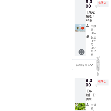
6,0
お知ら
ニョは
送量/時
り組み
食も
ルサ
分は傷
在庫な
が転が
安は表
せしま
ブラジ
00
期は、
し
など、
可。 プ
ソース
円
みの原
るのが
面にシ
す。 ・
ルの小
生育状
様々な
サジュ
ビキー
因にな
わかる
ワがた
【限定
ミキ
さなと
況に
パート
エラ：
ニョ：
るた
程度。
くさん
醸造！
サー
うがら
よって
ナーと
カレー
【生食
め、拭
※但し、
でき、
20個】
（また
し。辛
変動し
食を通
や酢漬
限定】
きと
生食限
振ると
コラボ
はブレ
みはほ
ます。
じた交
けな
そのま
支援
る。 冷
定のと
中で種
商品！
ン
とんど
予めご
流をは
ど。生
者：
まやピ
凍保
うがら
が転が
「世界
ダー）
なく、
了承く
20人
じめ、
食も
クルス
存：1つ
しでは
るのが
最辛」
を使う
子ども
ださ
子ども
可。 八
お届
など 保
ずつ
乾燥保
わかる
の発酵
メ
でもパ
い。 調
け予
の美術
房とう
存方
ラップ
存は不
程度。
ジン
ニュー
クパク
定：
理方
教育コ
がら
法） 冷
にくる
可。
※但し、
ジャー
2021
があり
食べら
法） 島
ンテン
し：酢
蔵保
む。 乾
生食限
年10
エール3
ます。
れま
とうが
ツ ココ
漬けや
存：乾
燥保
こ
月
定のと
本＆と
あらか
す。 ラ
の
らし：
イク(伊
薬味な
燥しな
存：で
リ
うがら
うがら
じめご
ンプの
タ
コー
勢丹新
ど。青
いよう
きるだ
ー
しでは
しセッ
用意く
ような
ン
レー
詳細を見る
宿店)の
とうが
に保存
け重な
を
乾燥保
ト
ださ
形と色
選
グース
監修、
らしの
袋や
らない
択
存は不
（しょ
い。 ・
がとっ
す
のほか
東北食
場合、
ラップ
ように
る
可。
うがの
激辛調
てもか
に、酢
べる通
お米と
で密閉
並べて
9,0
むし×十
味料を
わい
漬けや
信(花巻
一緒に
し、野
在庫な
置く。
色）
00
仕込み
く、ピ
し
肉みそ
市)の連
炊くと
円
菜室に
風通し
「しょ
しま
クルス
など 八
載など
ダシが
入れ
の良い
【早
うがの
す。
にする
房とう
も行
出てお
る。水
日陰の
割】【5
むし」
ゴーグ
とおい
がら
う。慶
いしい
分は傷
場所
個限
は昨年
ルとビ
しいで
し：酢
應義塾
（辛く
みの原
で、自
定！
立ち上
ニール
す！ 詳
漬けや
大学
はなり
支援
因にな
然乾
ダン
がった
手袋の
細） ・
薬味な
者：
SFC研
ませ
るた
燥。完
ボール1