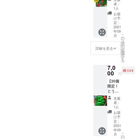
らし地
（写真
す。予
トムヤ
者：
に使うとうがらしはこちら↓
獄1kg
はイ
めご了
1人
ムクン
セット
メージ
承くだ
や炒め
お届
全部で5種類のとうがらしを
（辛さ
です）
さい。
け予
ものな
レベ
プサ
定：
使用。火曜日に収穫し、水
調理方
ど ハバ
ル：🌶🌶
2021
ジュエ
法） ビ
ネロ：
年09
曜日に発送したものを利用
🌶 ）】
ラ、中
キー
スープ
こ
月
・十色
国大牛
の
ニョ：
やソー
リ
しているので新鮮です。配
の畑で
角椒、
タ
【生食
スなど
ー
採れた
ハラ
ン
限定】
詳細を見る
保存方
信の際は手元カメラを用
を
とうが
ペー
選
そのま
法） 冷
択
らしの
ニョな
す
意。どんな風に着るのか、
まやピ
蔵保
る
中で辛
どを想
クルス
存：乾
7,0
火加減はどうしたらいいの
いもの
定。 ・
など ハ
燥しな
残り29
をチョ
00
1kgを想
ラペー
いよう
円
か、アレンジ例などを教え
イス
定 ・品
ニョ：
に保存
【30個
（写真
種/発送
【生食
袋や
てもらいながら、進めてい
限定！
はイ
量/時期
限定】
ラップ
とうが
メージ
は、生
きました。ぜんぶで5品作
ピクル
で密閉
らしア
です）
育状況
スやサ
し、野
支援
ジアン
り、2時間あっという間！出
プサ
によっ
ルサ
者：
菜室に
1kgセッ
ジュエ
て変動
1人
ソース
入れ
来上がった料理はこちら
ト（辛
ラ、プ
しま
など 保
お届
る。水
さレベ
リック
す。予
け予
存方
分は傷
左：生とうがらしから手作
ル：🌶
チン
定：
めご了
法） 冷
みの原
🌶）】
2021
ダー、
承くだ
りするグリーンカレー右：
蔵保
因にな
年09
・十色
ハバネ
さい。
存：乾
るた
こ
月
の畑で
チキンとプサジュエラの基
ロなど
の
調理方
燥しな
め、拭