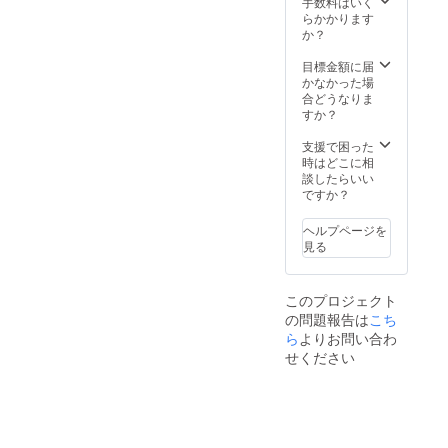
深さの
手数料はいく
究所
日陰の
振ると
/横
見ても
あと
らかかります
フードX
場所
中で種
320mm
らえる
に、辛
か？
テクノ
で、自
が転が
/高さ
ように
さ、痛
ロジー
然乾
るのが
180mm
看板を
さが
目標金額に届
ラボ研
燥。完
わかる
） ・入
取り付
やって
かなかった場
究員。
了の目
程度。
れる品
けたい
くる。
合どうなりま
個々で
安は表
※但し、
種によ
と思い
そのま
すか？
活動し
面にシ
生食限
ります
ます。
ま楽し
ている
ワがた
定のと
が、だ
詳細）
んでい
支援で困った
料理家
くさん
うがら
いたい
・期
ただい
時はどこに相
やケー
でき、
しでは
3〜7kg
間：
てもい
談したらいい
タラー
振ると
乾燥保
くらい
2021年
いです
ですか？
に日本
中で種
存は不
入る想
11月か
が、
全国の
が転が
可。
定で
ら2024
ビール
食材を
るのが
ヘルプページを
す。 ・
年10月
や
つな
わかる
見る
時期に
までの3
ウォッ
ぎ、家
程度。
よって
年間 ・
カと割
庭で気
※但し、
収穫で
場所：
ると暑
軽に楽
生食限
このプロジェクト
きる品
さいた
い日に
しめる
定のと
の問題報告は
こち
種が異
ま市緑
ぴった
お惣菜
うがら
なりま
区南部
ら
よりお問い合わ
り！ 見
に加
しでは
すが、
領辻 ・
沼田ん
工、冷
せください
乾燥保
6〜8種
その
ぼの環
凍でお
存は不
類収穫
他： -
境を守
届けす
可。
できる
看板取
りたい2
るプロ
予定で
付け予
つの企
ジェク
す。
定 -
業の熱
ト
（一部
農体験