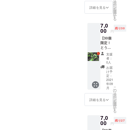
リ
採れた
を想
タ
法） プ
いよう
きと
ー
本のインド風スパイスカ
とうが
定。 ・
ン
サジュ
詳細を見る
に保存
る。 冷
を
らしの
合計1kg
選
エラ：
袋や
凍保
レーハラペーニョのピクル
択
中でア
を想定
す
カレー
ラップ
存：1つ
る
ジア系
・品種/
や酢漬
ス八房とうがらしのごはん
で密閉
ずつ
7,0
のとう
発送量/
けな
し、野
ラップ
残り30
がらし
00
泥棒みそ島とうがらしの
時期
ど。生
菜室に
円
にくる
をチョ
は、生
食も可
入れ
む。 乾
コーレーグースどれも本当
【30個
イス
育状況
中国大
る。水
燥保
限定！
中国大
によっ
牛角
分は傷
存：で
においしそう！十色チーム
とうが
牛角
て変動
椒：肉
みの原
きるだ
らし南
椒、プ
しま
詰めや
は畑よりお届けしたので、
因にな
支援
け重な
米1kg
サジュ
す。予
炒めも
者：
るた
らない
セット
エラ、
できた料理は食べられず…
めご了
0人
のな
め、拭
ように
（辛さ
八房と
承くだ
ど。生
お届
きと
並べて
お腹グーグーなりながら、
レベ
うがら
さい。
け予
食も可
る。 冷
置く。
ル：
し、プ
定：
調理方
ハラ
凍保
風通し
画面を見ていました（笑）
🌶）】
2021
リック
法） プ
ペー
存：1つ
の良い
年09
・十色
チン
サジュ
ニョ：
参加いただいたみなさん、
ずつ
日陰の
こ
月
の畑で
ダーな
の
エラ：
【生食
ラップ
場所
リ
採れた
どを想
タ
ありがとうございました！
生食、
限定】
にくる
で、自
ー
とうが
定。 ・
ン
カレー
詳細を見る
ピクル
む。 乾
然乾
を
そしてお疲れさまでした！
らしの
合計1kg
選
の味つ
スやサ
燥保
燥。完
択
中でメ
を想定
す
けな
ルサ
存：で
了の目
る
最後に料理を教えてくれた
キシコ
・品種/
ど。生
ソース
きるだ
安は表
7,0
系のと
発送量/
食も
など ビ
フードコーディネーターの
け重な
面にシ
残り27
うがら
00
時期
可。 プ
キー
円
らない
ワがた
しを
は、生
中山晴奈先生、ありがとう
リック
ニョ：
ように
くさん