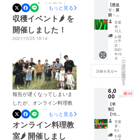
300〜
てる企業を応援したい！と
時など、大活躍してくれま
とのコラボ】「世界最辛」
【恩送
500gを
もっと見る
り：貧
想定 ・
いう熱い想いで支援いただ
した。恩送りをリターンに
の発酵ジンジャーエール！
困・就
品種/発
収穫イベント🌶 を
きました。しかも命名につ
労支援
送量/時
選んでいただいた方は12
発酵が無事終了し、ラベル
支援
NPOへ
期は、
者：
開催しました！
いて、“とうがらしの事、畑
の寄
名！（感謝！）すべてをと
のデザインし、自ら貼り付
生育状
12人
贈】 あ
況に
お届
の事、立ち上げまでの経緯
2021/10/25 18:14
うがらしでお渡しすると、
けを行い…ついについに完
なたに
よって
け予
支援い
変動し
定：
など何も分からない私が決
すごい量になって、逆に困
成しました〜！ラベルのデ
ただい
2021
ます。
年10
めるのではなく、実際に畑
たお金
予めご
らせてしまうので（苦笑）
ザインもステキに仕上がっ
こ
月
で貧困
了承く
の
リ
に携わる3人の想いを踏まえ
や就労
わたしたちの田んぼで作っ
てます。商品名は、しょう
ださ
タ
ー
支援を
い。
ン
詳細を見る
た上で決めて頂いて構いま
を
たお米も一緒にお渡ししま
がのむしの周東さんのアイ
行う
選
択
NPO法
す
せん”と。なんと言っていい
した。とうがらしを持って
ディアで「vergin
る
人へ収
6,0
のか・・・本当にありがと
穫した
困惑した表情・・明らか
deathstalker」となりまし
報告が遅くなってしまいま
残り2
とうが
00
円
うございます！3人で相談し
らし等
に、お米の方が喜ばれたの
た。「deathstalker」とは、
したが、オンライン料理教
【早
を送り
た結果、シンプルに、【十
はヒミツですwほっとプラス
毒の強いサソリのことだそ
割】
ます。
室と同日同時間に、畑で収
もっと見る
【10個
※十色で
色とうがらしファーム】と
さん、いつもありがとうご
うです。試飲しましたが、
限
穫イベントを開催しまし
は収穫
支援
オンライン料理教
定！
いう名前にしました。まず
時期な
者：
ざいます。いつもの感謝も
とうがらしの辛みもあり、
た！実は、本来は9月に開催
とうが
ど人手
8人
室🌶 開催しまし
はこの名前を多くの人に
らし地
が必要
お伝えすることができて、
発酵ジンジャーエールの味
お届
予定が台風で延期。今回も
獄1kg
な時期