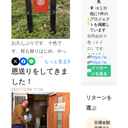
k
埼玉県
他に1件の
プロジェク
トを掲載し
ています
合同会社十
色（トイ
お久しぶりです、十色で
ロ）です。
す。桜も散りはじめ、やっ
今年4月より
https://www.facebook.com/toiro.farm
と春らしい気温になりまし
さいたま市
もっと見る
https://www.instagram.com/toiro.farm/
たがみなさま、元気です
見沼田んぼ
メッセー
恩送りをしてきま
で活動中。
ジを送る
か？十色では、今年のとう
した！
畑では十数
がらし作り、スタートして
種類のとう
2021/12/06 17:34
います。去年の10月ごろか
がらしを中
リターンを
らどの品種の種を植えつけ
心に生産
中！コロナ
るのか決めて、入手できる
選ぶ
対策を行い
かいろんなところに相談
ながら、農
し、集めた数、46種類！目
目標金額
体験イベン
未達でも