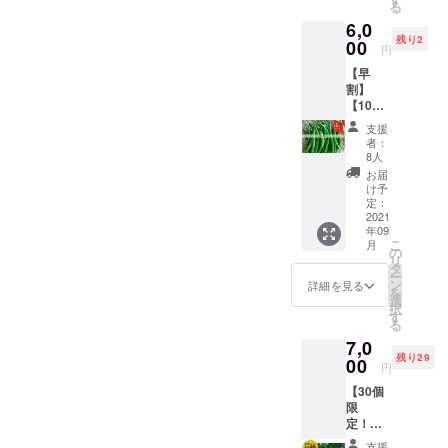
る
らしの
飲み方、楽しんでくださ
合計1kg
報告を
くる気配にワクワクしまし
本のインド風スパイスカ
6,0
中でメ
を想定
メール
い。選んでいただいた方、
残り2
キシコ
00
・品種/
た♪参加された皆さん、あり
レー・生とうがらしから手
にて送
円
系のと
発送量/
付しま
お待たせしました！3本セッ
【早
がとうございました！
作りするグリーンカレーの
うがら
時期
す。 ・
割】
しを
は、生
想定寄
トにとうがらしお付けし
素・手作りグリーンカレー--
【10個
チョイ
育状況
贈先：
限定！
ス（写
て、順次お送りしますので
によっ
特定非
支援
---------------------------------------
とうが
真はイ
て変動
営利活
者：
もう少々お待ちくださいね
らし生
メージ
しま
8人
どうですか〜？メニュー見
動法人
食1kg
です）
す。予
ほっと
お届
＊
セット
るだけで、おいしそうです
ビ
めご了
け予
プラス
（辛さ
キー
定：
承くだ
就労セ
よね。今回参加いただく皆
レベ
2021
ニョ、
さい。
ンター
年09
ル：🌶
ハラ
調理方
夢燈館
さんは、上記メニューを作
こ
月
🌶）】
ペー
の
法） プ
リ
・十色
ニョな
タ
サジュ
るのに使う食材（とうがら
ー
の畑で
どを想
ン
エラ：
詳細を見る
を
採れた
し及びスーパー等で手に入
定。 ・
選
生食、
択
とうが
1kgを想
す
カレー
る
りづらいもの）も一緒に送
らしの
定 ・品
の味つ
7,0
中で、
種/発送
けな
るリターンを選んでくれた
残り29
生で食
00
量/時期
ど。生
円
べられ
は、生
食も
方々だったので当日は配信
【30個
るとう
育状況
可。 プ
限
がらし
を見ながら、みんなで一緒
によっ
リック
定！
をチョ
て変動
チン
に作っていきました。料理
とうが
イス
しま
ダー：
支援