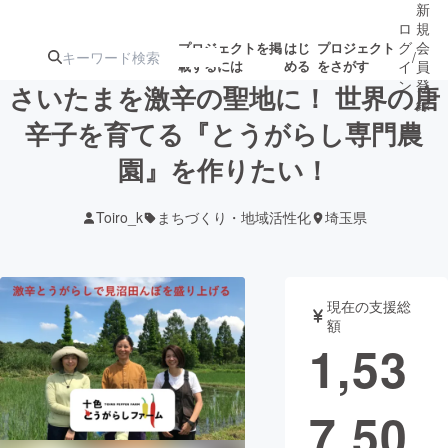
新
ロ
規
グ
会
プロジェクトを掲
はじ
プロジェクト
/
載するには
める
をさがす
イ
員
ン
登
さいたまを激辛の聖地に！ 世界の唐
録
辛子を育てる『とうがらし専門農
園』を作りたい！
人気のプロ
注目のリ
注目の新着プロ
募集終了が近いプ
もうすぐ公開
ジェクト
ターン
ジェクト
ロジェクト
されます
Toiro_k
まちづくり・地域活性化
埼玉県
アート・写真
音楽
現在の支援総
テクノロジー・ガジェット
ゲーム・サ
額
1,53
映像・映画
書籍・雑誌
7,50
ビジネス・起業
チャレンジ