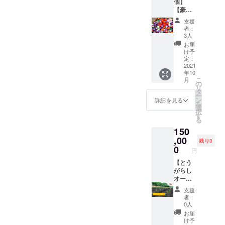
しでは
個】
として
う！と
食べら
ムクン
は生育
の良い
乾燥保
【豪
感想を
いう企
れるイ
や炒め
状況を
日陰の
存は不
華！と
お聞か
画。自
ベント
ものな
支援
見て、
場所
可。
うがら
せくだ
宅でな
なん
者：
ど 島と
改めて
で、自
し詰め
さい。
かなか
3人
て、な
うがら
相談・
然乾
合わせ
・試作
作るこ
かなか
お届
し：
決定さ
燥。完
とオン
候補は
とがむ
け予
な
コー
せてい
了の目
ライン
以下に
定：
ずかし
い！？
レー
ただき
安は表
料理教
2021
なって
いメ
はず！
グース
ます。
面にシ
年10
室の
いま
ニュー
ぜひわ
のほか
・畑の
こ
ワがた
月
セッ
す。
の
も動画
たした
に、酢
場所：
リ
くさん
ト】 と
（仮）
タ
を見な
ちに会
漬けや
さい
ー
でき、
うがら
ス
ン
がら一
詳細を見る
いに来
肉みそ
たま市
を
振ると
しは気
コーピ
選
緒に
てくだ
など ビ
緑区南
択
中で種
になる
オン、
す
作って
さい🌶畑
キー
部領辻
る
が転が
けど、
イエ
みま
でお待
ニョ：
るのが
150
どう
ロー
しょ
ちして
【生食
https://t
わかる
やって
,00
フォ
う。辛
います🌶
残り3
限定】
inyurl.c
程度。
食べた
フォ、
0
いだけ
🌶 詳
そのま
円
om/3wk
※但し、
らいい
レモン
じゃな
細） ｰ
まやピ
jphpf ・
生食限
のか分
【とう
ドロッ
い、お
2021年
クルス
収穫し
定のと
からな
がらし
プ、パ
いしい
9月を想
など 保
ていた
うがら
い方向
オー
シー
とうが
定 詳
存方
だいた
しでは
け！
ナー権
ヤ、チ
らしの
細は生
法） 冷
支援
後、ご
乾燥保
フード
（10株
レポブ
魅力を
育状況
者：
蔵保
希望に
存は不
プラン
分）】
ラー
伝えま
0人
を見
存：乾
応じ
可。
ナー中
※3名限
ノ、ト
す！ オ
て、改
お届
燥しな
て、送
山晴奈
定 来
マ
ンライ
け予
めて決
いよう
付する