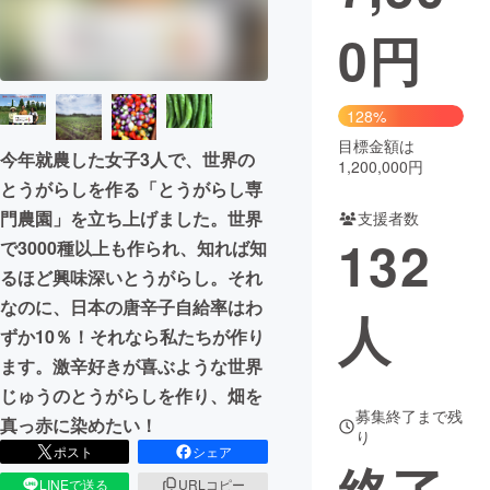
0
円
まちづくり・地域活性化
CAMPFIRE for Social Good
CAMPFIRE Creation
128%
CAMPFIREふるさと納税
machi-ya
コミュニティ
目標金額は
今年就農した女子3人で、世界の
1,200,000円
とうがらしを作る「とうがらし専
門農園」を立ち上げました。世界
支援者数
132
で3000種以上も作られ、知れば知
るほど興味深いとうがらし。それ
なのに、日本の唐辛子自給率はわ
人
ずか10％！それなら私たちが作り
ます。激辛好きが喜ぶような世界
じゅうのとうがらしを作り、畑を
募集終了まで残
真っ赤に染めたい！
り
ポスト
シェア
LINEで送る
URLコピー