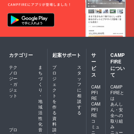
半〜10
ただけ
月を想
https://t
ればと
定。
inyurl.c
思いま
詳細が
om/3wk
す。
決まり
jphpf ・
来園ス
ました
収穫し
ケ
ら、
ていた
ジュー
メール
だいた
ル等、
にてご
後、ご
詳細は
連絡し
希望に
メール
ます。
応じ
にてご
カテゴリー
起案サポート
サ
CAMP
て、送
相談さ
ー
FIRE
付する
せてく
テク
ま
プ
ス
ことも
ださ
ビ
につい
可能 保
い。
ノロ
ち
ロ
タ
ス
て
存方
ジー
づ
ジ
ッ
法） 冷
・ガ
く
ェ
フ
蔵保
CAM
CAMP
ジェ
り
ク
に
存：乾
PFI
FIREと
ット
・
ト
相
燥しな
RE
は
いよう
地
を
談
CAM
あんし
に保存
域
作
す
PFI
ん・安
袋や
活
る
る
ラップ
RE
全への
性
資
で密閉
コ
取り組
化
料
し、野
ミュ
み
菜室に
プロ
音
請
ニ
ニュー
入れ