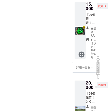
肉みそ
し、野
燥しな
ワがた
が転が
15,
しをど
を想定
など 八
菜室に
いよう
くさん
るのが
残り19
れだけ
000
・品種/
房とう
入れ
円
に保存
でき、
わかる
入れる
発送量/
がら
る。水
袋や
振ると
程度。
【20個
かはあ
時期
し：酢
分は傷
ラップ
中で種
※但し、
限
なた次
は、生
漬けや
みの原
で密閉
が転が
生食限
定！
第！い
育状況
薬味な
因にな
し、野
るのが
定のと
とうが
ろんな
によっ
ど。青
るた
支援
菜室に
わかる
うがら
らし詰
とうが
て変動
とうが
者：
め、拭
入れ
程度。
しでは
め合わ
らしを
しま
1人
らしは
きと
る。水
※但し、
乾燥保
せ2㎏
試して
す。予
お米と
お届
る。 冷
分は傷
生食限
存は不
セッ
みた
めご了
け予
一緒に
凍保
みの原
定のと
可。
ト】 十
い、ど
定：
承くだ
炊くと
存：1つ
因にな
うがら
色の畑
2021
んな畑
さい。
ダシが
ずつ
るた
しでは
年09
で採れ
で作ら
調理方
出てお
ラップ
め、拭
こ
乾燥保
月
たとう
れてい
の
法） プ
いしい
にくる
きと
リ
存は不
がらし
るのか
タ
サジュ
（辛く
む。 乾
る。 冷
ー
可。
を数種
見てみ
ン
エラ：
詳細を見る
はなり
燥保
凍保
を
類セッ
たい方
選
カレー
ませ
存：で
存：1つ
択
トにし
はぜ
す
や酢漬
ん） ひ
きるだ
ずつ
る
てお届
ひ！自
けな
もとう
け重な
ラップ
20,
けしま
分で収
ど。生
がら
らない
にくる
残り20
す。
000
穫した
食も可
し：炒
円
ように
む。 乾
（写真
とうが
中国大
めもの
並べて
燥保
【25個
はイ
らしの
牛角
やパス
置く。
存：で
限定！
メージ
おいし
椒：肉
タなど
風通し
きるだ
とうが
です）
さは格
詰めや
保存方
の良い
け重な
らし収
どんな
別！ 畑
炒めも
法） 冷
支援
日陰の
らない
穫イベ
種類が
でお会
のな
者：