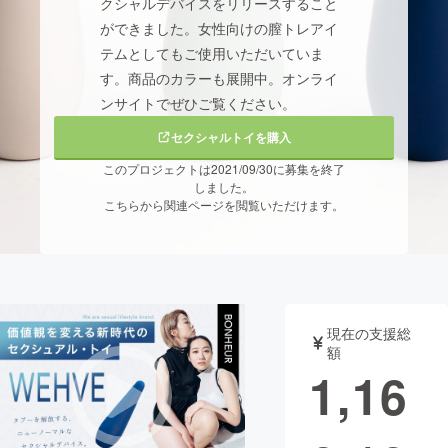
クシャルデバイスをリリースすること
ができました。女性向けの膣トレアイ
まちづくり・地域活性化
テムとしてもご使用いただいていま
す。商品のカラーも展開中。オンライ
CAMPFIRE for Social Good
CAMPFIRE Creation
ンサイトでぜひご覧ください。
CAMPFIREふるさと納税
machi-ya
コミュニティ
セクシャルトイを購入
このプロジェクトは2021/09/30に募集を終了
しました。
こちらから関連ページを閲覧いただけます。
現在の支援総
額
1,16