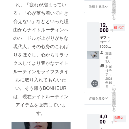
380円
タ
れ、「疲れが溜まってい
ー
→0円 9
ン
詳細を見る
を
月下旬
選
る」「心が落ち着いて向き
択
にお届
す
る
け予定
合えない」などといった理
12,
配送の
残り27
際はプ
000
由からナイトルーティンへ
円
ロダク
ギフト
のハードルが上がりがちな
トがわ
コード
からな
現代人。その心身のこわば
10000
いよう
円分＋
に、発
支援
りをほぐし、心からリラッ
WEHVE
送させ
者：
トイ
ていた
3人
クスしてより豊かなナイト
5800円
だきま
お届
15800
す。
け予
ルーティンをライフスタイ
円
定：
→1200
2021
ルに取り入れてもらいた
年10
0円 購
こ
月
い。そう願うBONHEUR
入後に
の
リ
ギフト
タ
ー
は、現在ナイトルーティン
コード
ン
詳細を見る
を
を送付
選
アイテムを販売していま
択
させて
す
る
いただ
す。
4,0
きま
在庫な
す。 ギ
00
し
円
フト
・