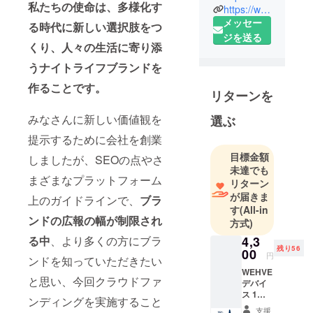
私たちの使命は、多様化す
ど、女性が
https://www.instagram.com/bonheur_wellness_jp/
人生で直面
メッセー
る時代に新しい選択肢をつ
する様々な
ジを送る
くり、人々の生活に寄り添
課題を解決
うナイトライフブランドを
することで
社会進出を
作ることです。
リターンを
助け、女性
の貧困を解
みなさんに新しい価値観を
選ぶ
決すること
提示するために会社を創業
を目指して
目標金額
しましたが、SEOの点やさ
フェムテッ
未達でも
ク事業を行
まざまなプラットフォーム
リターン
う会社で
が届きま
上のガイドラインで、
ブラ
す。
す
(All-in
ンドの広報の幅が制限され
プレス：
方式)
ELLEgirl/SP
4,3
る中
、より多くの方にブラ
残り56
UR/with/経済
00
円
ンドを知っていただきたい
界
WEHVE
と思い、今回クラウドファ
デバイ
ス 1個
ンディングを実施すること
5,800円
支援