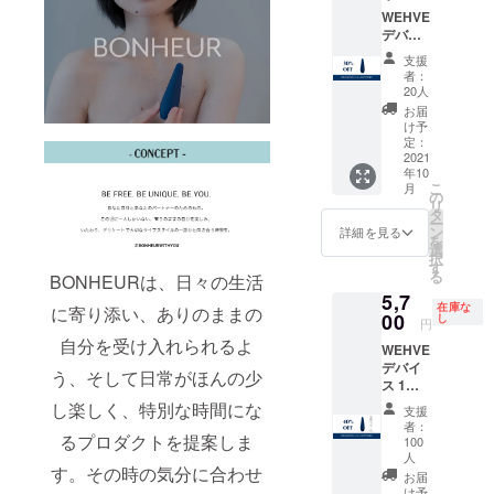
コード
WEHVE
の利用
デバイ
期限は
ス 1
2021年
支援
個
8月31
者：
5,800円
日〜
20人
→4,000
2022年
お届
円 20名
9月30日
け予
限定 送
までと
定：
料380円
2021
なりま
年10
→0円 8
す。
こ
月
月下旬
BONHE
の
リ
にお届
URの公
タ
ー
け予定
式オン
ン
詳細を見る
を
配送の
ライン
選
択
際はプ
ストア
す
る
BONHEURは、日々の生活
ロダク
で使用
5,7
トがわ
可能で
在庫な
に寄り添い、ありのままの
からな
00
す。 ま
し
円
いよう
た、ギ
自分を受け入れられるよ
WEHVE
に、発
フト
デバイ
送させ
コード
う、そして日常がほんの少
ス 1個
ていた
は一回
5,800円
だきま
のご利
し楽しく、特別な時間にな
支援
ルブリ
す。
用でお
者：
カント
るプロダクトを提案しま
釣りは
100
1個
人
ご用意
す。その時の気分に合わせ
3,800円
できま
お届
合計
け予