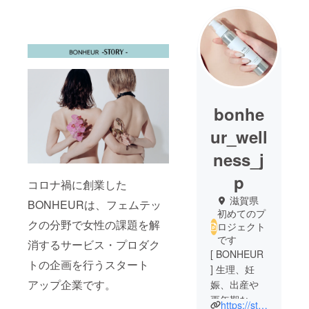
bonhe
ur_well
ness_j
p
コロナ禍に創業した
滋賀県
BONHEURは、フェムテッ
初めてのプ
クの分野で女性の課題を解
ロジェクト
です
消するサービス・プロダク
[ BONHEUR
トの企画を行うスタート
] 生理、妊
アップ企業です。
娠、出産や
更年期な
https://store.bonheur-inc.com/