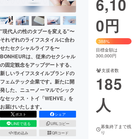
6,10
0
円
"現代人の性のタブーを変える"〜
それぞれのライフスタイルに合わ
388%
せたセクシャルライフを〜
目標金額は
300,000円
BONHEURは、従来のセクシャル
の固定観念をアップデートする、
支援者数
新しいライフスタイルブランドの
185
フェムテック企業です。新たに開
発した、ニューノーマルでシック
人
なセックス・トイ「WEHVE」を
お届けいたします。
ポスト
シェア
LINEで送る
URLコピー
募集終了まで残
り
埋め込み
QRコード