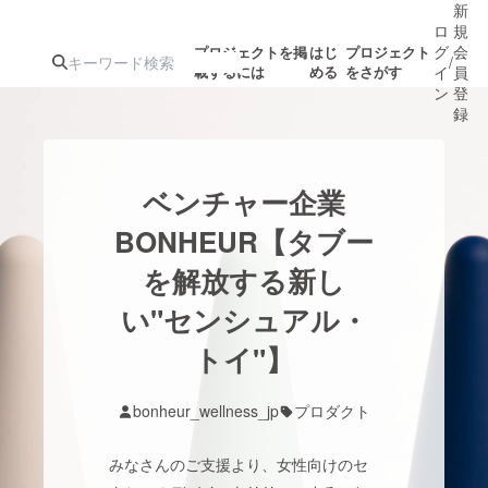
新
ロ
規
グ
会
プロジェクトを掲
はじ
プロジェクト
/
載するには
める
をさがす
イ
員
ン
登
録
人気のプロ
注目のリ
注目の新着プロ
募集終了が近いプ
もうすぐ公開
ベンチャー企業
ジェクト
ターン
ジェクト
ロジェクト
されます
BONHEUR【タブー
を解放する新し
アート・写真
音楽
い"センシュアル・
テクノロジー・ガジェット
トイ"】
ゲーム・サ
映像・映画
書籍・雑誌
bonheur_wellness_jp
プロダクト
みなさんのご支援より、女性向けのセ
ビジネス・起業
チャレンジ