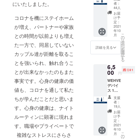
→4,300
にいたしました。
者：
円 20名
44人
限定 8
お届
月下旬
コロナを機にステイホーム
け予
にお届
定：
が増え、パートナーや家族
け予定
2021
年10
送料380
こ
月
との時間が以前よりも増え
円→0円
の
リ
配送の
タ
た一方で、同居していない
ー
際はプ
ン
詳細を見る
を
ロダク
選
カップル達が距離を取るこ
択
トがわ
す
る
からな
とを強いられ、触れ合うこ
6,5
いよう
残り81
に、発
とが出来なかったのもまた
00
円
送させ
事実です。心身の健康の価
WEHVE
ていた
デバイ
だきま
値も、コロナを通して私た
ス 1個
す。
5,800円
支援
ちが学んだことだと思いま
ルブリ
者：
カント
19人
す。心身の健康は、ナイト
1個
お届
3,800円
ルーティンに顕著に現れま
け予
合計
定：
9,600円
2021
す。職場やプライベートで
年10
→6,500
こ
月
複雑なストレスにさらさ
円 送料
の
リ