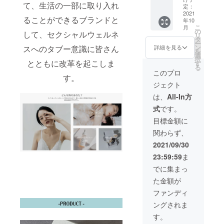
せんの
て、生活の一部に取り入れ
9,600円
定：
で、 ご
2021
→5,700
注意く
ることができるブランドと
年10
円 送料
ださ
こ
月
380円
の
い。ご
して、セクシャルウェルネ
リ
→0円 8
タ
友人の
ー
月下旬
ン
スへのタブー意識に皆さん
詳細を見る
方に
を
にお届
選
コード
択
とともに改革を起こしま
け予定
す
をプレ
る
配送の
このプロ
ゼント
す。
際はプ
いただ
ジェクト
ロダク
くこと
トがわ
は、
All-In方
も可能
からな
です。
式
です。
いよう
送料380
に、発
目標金額に
円→0円
送させ
8月下旬
関わらず、
ていた
にお届
だきま
2021/09/30
け予定
す。
配送の
23:59:59
ま
際はプ
でに集まっ
ロダク
トがわ
た金額が
からな
ファンディ
いよう
に、発
ングされま
送させ
す。
ていた