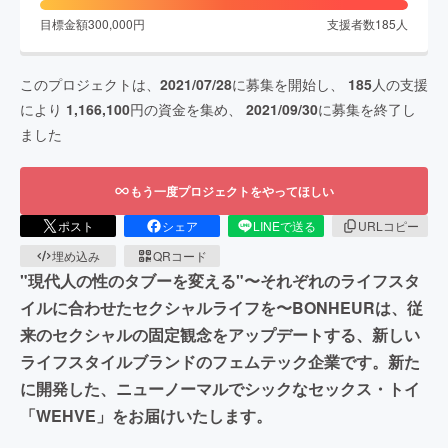
目標金額
300,000
円
支援者数
185
人
このプロジェクトは、
2021/07/28
に募集を開始し、
185
人の支援
により
1,166,100
円の資金を集め、
2021/09/30
に募集を終了し
ました
もう一度プロジェクトをやってほしい
ポスト
シェア
LINEで送る
URLコピー
埋め込み
QRコード
"現代人の性のタブーを変える"〜それぞれのライフスタ
イルに合わせたセクシャルライフを〜BONHEURは、従
来のセクシャルの固定観念をアップデートする、新しい
ライフスタイルブランドのフェムテック企業です。新た
に開発した、ニューノーマルでシックなセックス・トイ
「WEHVE」をお届けいたします。