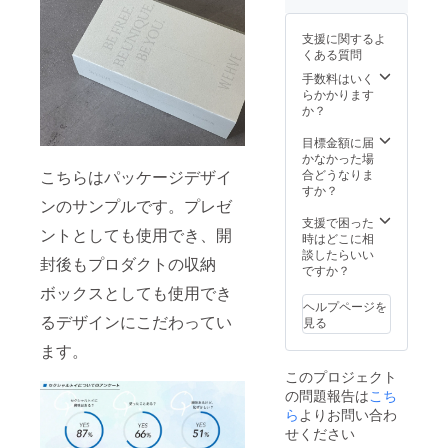
だきま
す。 写
真はギ
支援に関するよ
フト
くある質問
ボック
手数料はいく
スのイ
らかかります
メージ
か？
です。
目標金額に届
かなかった場
合どうなりま
こちらはパッケージデザイ
すか？
ンのサンプルです。プレゼ
支援で困った
ントとしても使用でき、開
時はどこに相
談したらいい
封後もプロダクトの収納
ですか？
ボックスとしても使用でき
ヘルプページを
るデザインにこだわってい
見る
ます。
このプロジェクト
の問題報告は
こち
ら
よりお問い合わ
せください