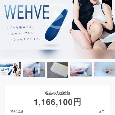
現在の支援総額
1,166,100
円
終了
388
%達成