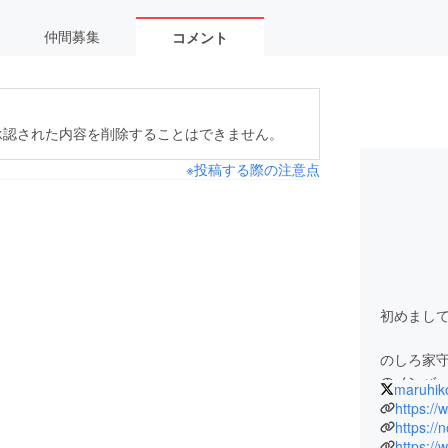
仲間募集
コメント
承認された内容を削除することはできません。
※投稿する際の注意点
初めまし
のしろ家
のメンバ
maruhik
シャッタ
https:/
た駅前か
https://
https:/
う賑わい