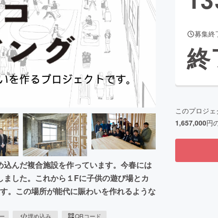
募集終
CAMPFIRE for Social Good
CAMPFIRE Creation
終
CAMPFIREふるさと納税
machi-ya
コミュニティ
このプロジェ
1,657,000
円
め込んだ複合施設を作っています。今春には
しました。これから１Fに子供の遊び場とカ
します。この場所が能代に賑わいを作れるような
ピー
埋め込み
QRコード