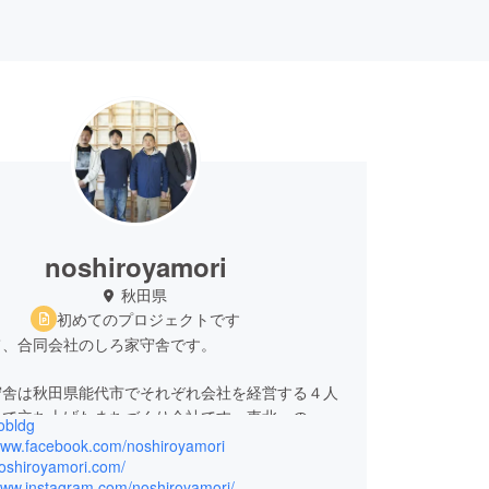
noshiroyamori
秋田県
初めてのプロジェクトです
て、合同会社のしろ家守舎です。
守舎は秋田県能代市でそれぞれ会社を経営する４人
ーで立ち上げたまちづくり会社です。東北一の
obldg
ー通りと言われるほどの寂しい通りになってしまっ
/www.facebook.com/noshiroyamori
らの商店街に子供から大人まで、様々な人が行き交
noshiroyamori.com/
/www.instagram.com/noshiroyamori/
を作りたいと思い活動しています。