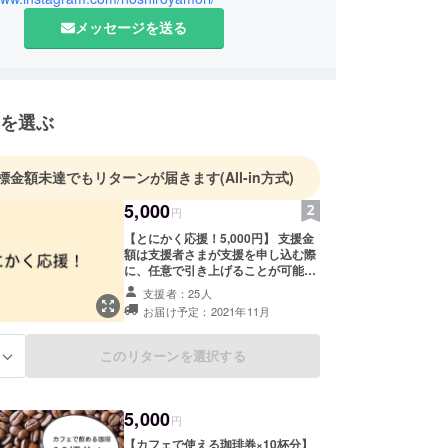
メッセージを送る
を選ぶ
標金額未達でもリターンが届きます
(All-in方式)
5,000
円
【とにかく応援！5,000円】 支援金
額は支援者さまが支援を申し込む際
に、任意で引き上げることが可能で
す。 このコースはリターン費用がか
支援者：25人
からない分、いただいたご支援金は
お届け予定：2021年11月
サービス手数料を除いた全てを活動
内容に充当させていただきます。
【感謝を込めて「お礼のメール」を
このリターンを選択する
る
お送りいたします】
5,000
円
【カフェで使える珈琲券×10杯分】