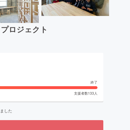
るプロジェクト
終了
支援者数
133
人
ました