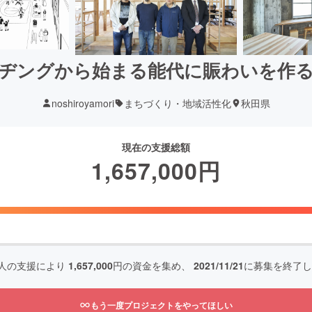
ヂングから始まる能代に賑わいを作
noshiroyamori
まちづくり・地域活性化
秋田県
現在の支援総額
1,657,000
円
人の支援により
1,657,000
円の資金を集め、
2021/11/21
に募集を終了し
もう一度プロジェクトをやってほしい