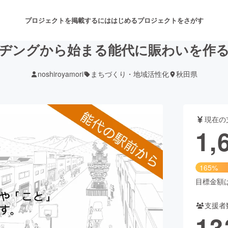
プロジェクトを掲載するには
はじめる
プロジェクトをさがす
ヂングから始まる能代に賑わいを作
noshiroyamori
まちづくり・地域活性化
秋田県
注目のリターン
注目の新着プロジェクト
募集終了が近いプロジェクト
も
現在の
音楽
舞台・パフォーマンス
1,
ゲーム・サービス開発
フード・飲食店
165%
書籍・雑誌出版
アニメ・漫画
目標金額は1
支援者
チャレンジ
ビューティー・ヘルスケ
13