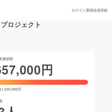
ログイン
/
新規会員登録
るプロジェクト
うすぐ公開されます
支援総額
プロダクト
657,000
円
ファッション
スポーツ
,000,000円
数
ア
ソーシャルグッド
3
人