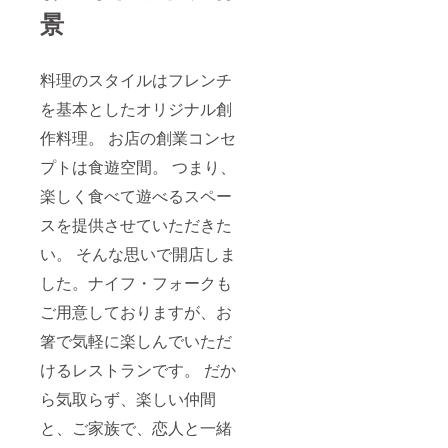
有効期
景
限は、
2022年
12月末
日 ※サ
料理のスタイルはフレンチ
イズを
お選び
を基本としたオリジナル創
いただ
作料理。 お店の創業コンセ
けま
す。 ※
プトは食遊空間。 つまり、
送料込
み お届
楽しく食べて遊べるスペー
け予定
日：
スを提供させていただきた
2021年
10月中
い。 そんな思いで開店しま
旬～下
旬
した。ナイフ・フォークも
ご用意しておりますが、お
箸で気軽に楽しんでいただ
けるレストランです。 だか
ら気取らず、楽しい仲間
と、ご家族で、恋人と一緒