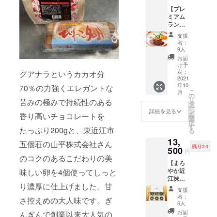
発送の
Restau
いてい
す！！
ラとい
【プレ
準備が
rant
るオリ
※有効期
うカカ
ミアム
整いま
Gin2で
ジナル
限内
オ分
ランチ
した
す。
ハウス
は、何
70％の
ペア御
ら、お
色 ブ
ワイン
度でも
支援
力強く
食事
届け日
ラッ
です。
者：
ご利用
エレガ
券】 メ
をメー
ク 素
9人
香り高
可能で
ントな
イン
ルでご
材 綿
くフ
お届
す。 ※
苦みの
ディッ
案内さ
100％
け予
ルー
特典の
極みで
シュ
せてい
定：
程良い
グアナラというカカオ分
ティで
有効期
持続性
は、大
2021
ただき
厚みの
果実味
限は、
のある
年10
人気の
70％の力強くエレガントな
ます。
サラッ
豊かな
2022年
香り高
こ
月
牛ヒレ
※つり銭
の
とした
当店の
12月末
いチョ
リ
苦みの極みで持続性のある
肉のス
のお返
タ
生地
フレン
日 ※サ
コレー
ー
テーキ
しはで
ン
で、
詳細を見る
チに
イズを
トを
を
香り高いチョコレートを
フォア
きませ
選
清々し
ぴった
お選び
たっぷ
択
グラ添
ん。 ※
す
い着心
りのワ
いただ
たっぷり200gと、東近江市
り200g
る
え マデ
送料込
地。 細
インで
けま
と、東
13,
ラソー
み ※御
い衿幅
五個荘の山平株式会社さん
す。 白
す。 ※
近江市
残り24
ス 50g
500
食事券
で、ス
ワイン
円
つり銭
五個荘
もの大
有効期
のコクのあるこだわりの美
マート
（デラ
のお返
の山平
【まろ
きな
限 送
艶のあ
ウエア
しはで
株式会
やか近
味しい卵を4個使ってしっと
フォア
付日よ
る高感
100％）
きませ
社さん
江抹茶
グラの
り6か月
度なテ
赤ワイ
ん。 ※
のコク
り濃厚に仕上げました。甘
のク
ソテー
間 お届
キスタ
ン（マ
支援
送料込
のある
レーム
がお肉
け予定
イル ス
者：
スカッ
み ※御
さ控えめの大人味です。ぎ
こだわ
ブリュ
の上に
日：
6人
タイ
トベ
食事券
りの美
レ 1個
ドカー
2021年
リッ
お届
リーA１
んぎんで創業以来大人気の
有効期
味しい
75g 6