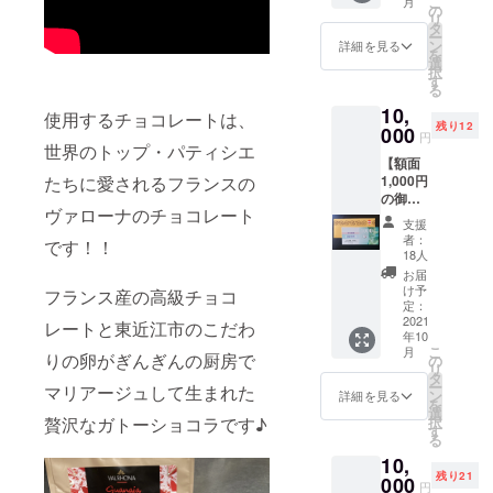
こ
月
ルハウ
を付け
の
いまし
のヴァ
お選び
リ
スワイ
て1箱
タ
たら、
ローナ
いただ
ー
ン
ハウス
ン
お届け
詳細を見る
のチョ
けま
を
白・赤
ワイン
選
日を
コレー
す。 ※
択
セット
セット
す
メール
トで
送料込
る
券 】 ぎ
券と一
でご案
す！！
み お届
10,
んぎん
緒に感
内させ
使用するチョコレートは、
フラン
け予定
残り12
のロゴ
000
謝の気
ていた
ス産の
円
日：
マーク
世界のトップ・パティシエ
持ち
だきま
高級
2021年
【額面
のウサ
いっぱ
す。 ★
チョコ
10月中
1,000円
たちに愛されるフランスの
ギと３
いのお
特典と
レート
旬～下
の御食
０ｔｈ
礼の手
してこ
と東近
旬
ヴァローナのチョコレート
事券を
のラベ
紙を添
のTシャ
江市の
支援
11枚を1
ルのワ
えて
ツを着
者：
こだわ
です！！
セッ
インと
クール
18人
てラン
りの卵
ト】
ワイン
冷凍便
チor
お届
がぎん
1,000円
グラス
で発送
け予
ディ
フランス産の高級チョコ
ぎんの
お
とナイ
定：
させて
ナーに
厨房で
得！！
2021
フ・
いただ
レートと東近江市のこだわ
ご来店
マリ
年10
感謝の
フォー
きま
の方に
アー
こ
月
気持ち
りの卵がぎんぎんの厨房で
クが描
の
す。 地
は、
ジュし
リ
いっぱ
かれて
タ
元ヒト
ファー
て生ま
ー
マリアージュして生まれた
いのお
いま
ン
ミワイ
詳細を見る
ストド
れた贅
を
礼の手
す。下
選
ナリー
リンク
沢なガ
択
贅沢なガトーショコラです♪
紙を添
の文字
す
さんに
を半額
トー
る
えてお
は、
特別醸
にさせ
ショコ
10,
送りし
French
造して
ていた
ラです♪
残り21
ます。
000
いただ
だきま
円
グアナ