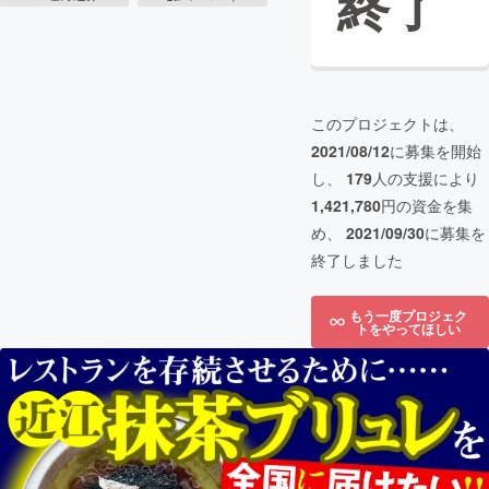
終了
このプロジェクトは、
2021/08/12
に募集を開始
し、
179
人の支援により
1,421,780
円の資金を集
め、
2021/09/30
に募集を
終了しました
もう一度プロジェク
トをやってほしい