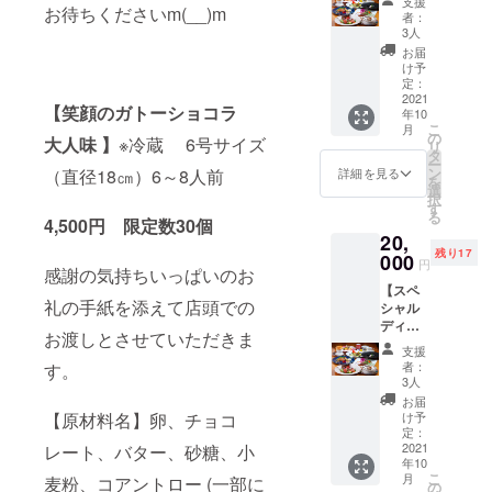
イス ・
支援
果実味
お待ちくださいm(__)m
ア御食
ショコ
え マデ
持ち
有効期
者：
自家製
豊かな
事券】
ラで
ラソー
いっぱ
3人
限 送
デザー
当店の
キャビ
す！！
ス 50g
いのお
付日よ
お届
トの盛
フレン
ア・パ
粉糖を
もの大
礼の手
け予
り6か月
り合わ
チに
イ包み
ふるっ
きな
定：
紙を添
間 お届
せ ・食
ぴった
スー
2021
たり、
フォア
えて送
け予定
後のお
【笑顔のガトーショコラ
りのワ
年10
プ・オ
生ク
グラの
らさせ
日：
飲み物
こ
インで
月
マール
リーム
ソテー
の
ていた
2021年
大人味 】
※冷蔵 6号サイズ
※11,000
リ
す。 白
海老・
やフ
がお肉
タ
だきま
10月初
円相当
ー
ワイン
フォア
ルーツ
の上に
ン
（直径18㎝）6～8人前
す。 発
詳細を見る
旬 ～11
※送料込
を
（デラ
グラ・
でデコ
ドカー
選
送の準
月下旬
み ※有
択
ウエア
牛ヒレ
レー
ンと
す
備が整
効期
る
100％）
肉のス
4,500円 限定数30個
ション
のって
いまし
限 送
赤ワイ
20,
テーキ
して
いま
たら、
付日よ
ン（マ
残り17
etc. TV
000
も、美
す！！
お届け
円
り6か月
スカッ
感謝の気持ちいっぱいのお
でも紹
味しく
当店お
日を
間 お届
トベ
【スペ
介され
召し上
すすめ
メール
け予定
礼の手紙を添えて店頭での
リーA１
シャル
た超豪
がって
のラン
でご案
日：
０
ディ
華な当
いただ
チコー
内させ
お渡しとさせていただきま
2021年
０％）
ナー ペ
店1番人
けま
スで
ていた
支援
10月初
各
ア御食
気の
す。 こ
す！！
だきま
者：
す。
旬～中
120ml
事券と
ディ
のリ
Tシャツ
3人
す。 ★
旬
づつグ
ぎんぎ
ナー
ターン
には、
特典と
お届
ラスで
ん30周
コース
【原材料名】卵、チョコ
は、お
ぎんぎ
け予
してこ
提供さ
年記念
で
定：
店に取
んのロ
のTシャ
せてい
オリジ
2021
レート、バター、砂糖、小
す！！
りに来
ゴマー
ツを着
ただき
年10
ナルT
感謝の
ていた
クのウ
てラン
こ
月
麦粉、コアントロー (一部に
ます。
シャ
気持ち
の
だく方
サギと
チor