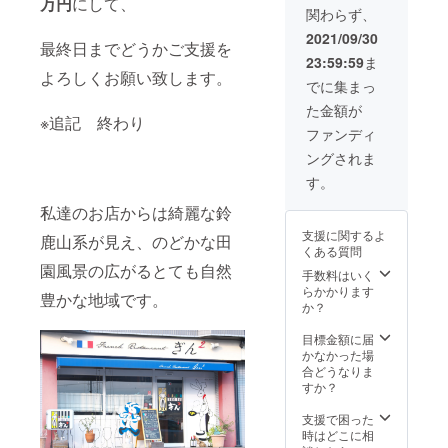
万円
にして、
日を
付日よ
ます♪
アグラ
有効期
関わらず、
も最適
メール
り6か月
ご予約
のソ
限は、
で
でご案
間 ※12
詳細
2021/09/30
テー ・
2022年
最終日までどうかご支援を
す！！
内させ
月21日
は、お
牛ヒレ
12月末
23:59:59
ま
感謝の
ていた
～25日
電話で
肉のス
よろしくお願い致します。
日 ※サ
気持ち
だきま
までの
お伺い
でに集まっ
テーキ
イズを
いっぱ
す。 ※
クリス
いたし
・ご飯
お選び
た金額が
いのお
送料込
マスラ
ます。
※追記 終わり
とお漬
いただ
礼の手
み お届
ンチ開
発送の
ファンディ
物とお
けま
紙を添
け予定
催期間
準備が
茶 ・季
す。 ※
ングされま
えて
日：
はお受
整いま
節のア
送料込
クール
2021年
けでき
した
す。
イスク
み お届
冷凍便
10月初
ませ
ら、お
リーム
け予定
で発送
私達のお店からは綺麗な鈴
旬 ～11
ん。 ※
届け日
・自家
日：
させて
月下旬
すでに
をメー
製デ
支援に関するよ
2021年
鹿山系が見え、のどかな田
いただ
ご予約
ルでご
ザート
くある質問
10月 中
きま
が入っ
案内さ
の盛り
園風景の広がるとても自然
旬～下
す。 発
手数料はいく
ている
せてい
合わせ
旬
送の準
らかかります
日には
ただき
・食後
豊かな地域です。
備が整
か？
承るこ
ます。
のお飲
いまし
とがで
※送料込
み物 ※
たら、
目標金額に届
きませ
み ※有
ディ
お届け
かなかった場
ん。 お
効期
ナー
日を
合どうなりま
届け予
限 送
17,600
メール
すか？
定日：
付日よ
円相当
でご案
2021年
り6か月
※有効期
内させ
支援で困った
10月初
間 ※12
限 送
ていた
時はどこに相
旬
月21日
付日よ
だきま