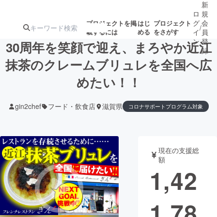
新
ロ
規
グ
会
プロジェクトを掲
はじ
プロジェクト
/
載するには
める
をさがす
イ
員
ン
登
30周年を笑顔で迎え、まろやか近江
録
抹茶のクレームブリュレを全国へ広
めたい！！
人気のプロ
注目のリ
注目の新着プロ
募集終了が近いプ
もうすぐ公開
ジェクト
ターン
ジェクト
ロジェクト
されます
gin2chef
フード・飲食店
滋賀県
コロナサポートプログラム対象
アート・写真
音楽
現在の支援総
テクノロジー・ガジェット
ゲーム・サ
額
1,42
映像・映画
書籍・雑誌
1,78
ビジネス・起業
チャレンジ