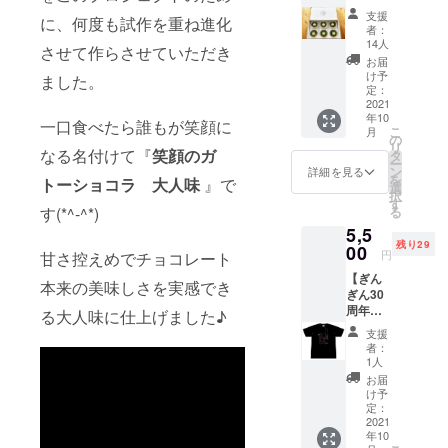
のク
スとナ
トー
チor
ただき
支援
に、何度も試作を重ね進化
レーム
イフ・
ショコ
ディ
者：
ます。
ブリュ
フォー
ラ』で
14人
ナーに
※1,815
させて作らさせていただき
レ6個入
クが描
す(*^-
ご来店
お届
円相当
り1箱と
かれて
^*) 甘さ
け予
の方に
ました。
※有効期
ぎんぎ
いま
定：
控えめ
は、
限 送
んオリ
2021
す。下
でチョ
ファー
付日よ
年10
ジナル
の文字
コレー
一口食べたら誰もが笑顔に
ストド
り6か月
こ
月
ハウス
は、
の
ト本来
リンク
間 ※送
リ
ワイン
なる名付けて『
笑顔のガ
French
タ
の美味
を半額
料込み
ー
白・赤
ン
しさを
詳細を見る
にさせ
お届け
を
トーショコラ 大人味
』で
セット
Restau
選
実感で
ていた
予定
択
券 】 抹
rant
す
きる大
だきま
日：
る
す(*^-^*)
茶ス
Gin2で
人味に
す！！
2021年
5,5
イーツ
す。 感
仕上げ
※有効期
10月初
残り29
好きに
00
謝の気
ました♪
限内
円
旬～中
甘さ控えめでチョコレート
はたま
持ち
使用す
は、何
旬
【ぎん
らな
いっぱ
るチョ
本来の美味しさを実感でき
度でも
ぎん30
い、お
いのお
コレー
ご利用
周年記
土産に
礼の手
る大人味に仕上げました♪
トは、
可能で
念オリ
も最適
紙を添
世界の
す。 ※
支援
ジナルT
で
えて送
トッ
者：
特典の
シャ
す！！
らさせ
1人
プ・パ
有効期
ツ 特
1個
ていた
ティシ
お届
限は、
典付き
75g 6
だきま
け予
エたち
2022年
とぎん
個入り
定：
す。 発
に愛さ
12月末
ぎんオ
2021
をス
送の準
れるフ
日 ※サ
年10
リジナ
プーン
備が整
ランス
イズを