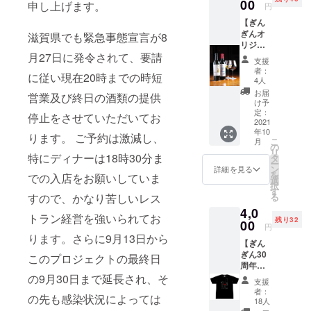
送の準
00
申し上げます。
円
備が整
【ぎん
いまし
ぎんオ
たら、
滋賀県でも緊急事態宣言が8
リジナ
お届け
月27日に発令されて、要請
ルハウ
日を
支援
スワイ
メール
者：
に従い現在20時までの時短
ン
でご案
4人
白・赤
内させ
お届
営業及び終日の酒類の提供
セット
ていた
け予
券】 感
だきま
定：
停止をさせていただいてお
謝の気
2021
す。 ※
年10
持ち
つり銭
ります。 ご予約は激減し、
こ
月
いっぱ
のお返
の
リ
いのお
特にディナーは18時30分ま
しはで
タ
ー
礼の手
きませ
ン
詳細を見る
を
での入店をお願いしていま
紙をご
ん。 ※
選
択
来店時
送料込
す
すので、かなり苦しいレス
る
にお使
み ※お
4,0
いいた
食事券
トラン経営を強いられてお
残り32
だける
00
有効期
円
ハウス
限 送
ります。さらに9月13日から
【ぎん
ワイン
付日よ
ぎん30
セット
このプロジェクトの最終日
り6か月
周年記
券と一
間 お届
念オリ
の9月30日まで延長され、そ
緒に送
け予定
支援
ジナルT
らさせ
日：
者：
の先も感染状況によっては
シャ
ていた
2021年
18人
ツ 特
だきま