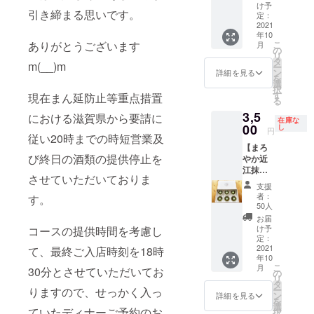
どご希
し切り
旬～下
French
け予
物とお
してく
きのこ
引き締まる思いです。
望に
プラン
旬
定：
茶 ・季
ださ
のスー
沿った
券を感
2021
Restau
節のア
い。 準
プパイ
年10
ランチ
謝の気
rant
イスク
備が整
包み ・
ありがとうございます
こ
月
をご満
持ち
の
Gin2で
リーム
いまし
お魚2種
リ
足いた
いっぱ
タ
す。 感
・自家
m(__)m
たら、
のポワ
ー
だける
いのお
ン
謝の気
詳細を見る
製デ
お渡し
レ ・牛
を
ご予算
礼の手
選
持ち
ザート
日のご
ヒレ肉
択
以上の
紙を添
す
いっぱ
現在まん延防止等重点措置
の盛り
相談を
のス
る
クオリ
えてお
いのお
合わせ
メール
テーキ
3,5
ティで
送りし
における滋賀県から要請に
礼の手
・食後
または
フォア
在庫な
特別に
ます。
00
し
紙を添
のお飲
円
お電話
グラ添
従い20時までの時短営業及
ご用意
20名様
えて送
み物 ※
でご案
え ・ラ
【まろ
させて
まで可
らさせ
ディ
内させ
イス ・
び終日の酒類の提供停止を
やか近
いただ
能。
ていた
ナー
ていた
自家製
江抹茶
きま
バース
だきま
17,600
だきま
デザー
させていただいておりま
のク
す。 ご
デー
す。 発
円相当
支援
す。 お
トの盛
レーム
希望が
パー
送の準
者：
す。
※送料込
渡し予
り合わ
ブリュ
ありま
ティや
50人
備が整
み ※有
定日：
せ ・食
レ】 抹
した
各種お
いまし
お届
効期
2021年
後のお
茶ス
ら、
祝い
け予
コースの提供時間を考慮し
たら、
限 送
10月下
飲み物
イーツ
バース
パー
定：
お届け
付日よ
旬 ～11
※11,000
好きに
2021
て、最終ご入店時刻を18時
デーソ
ティな
日を
り6か月
月下旬
円相当
年10
はたま
ングな
どご希
メール
間 お届
※御食事
こ
月
30分とさせていただいてお
らな
ど私の
望に
の
でご案
け予定
券有効
リ
い、お
サック
沿った
タ
内させ
日：
期限
ー
りますので、せっかく入っ
土産に
スの生
ディ
ン
詳細を見る
ていた
2021年
送付日
を
も最適
演奏の
ナーを
選
だきま
10月初
ていたディナーご予約のお
より6か
択