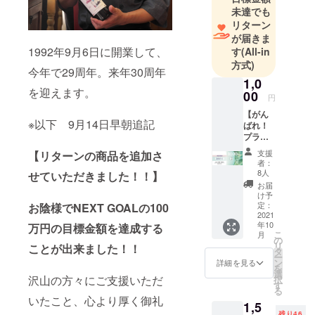
未達でも
リターン
が届きま
1992年9月6日に開業して、
す
(All-in
方式)
今年で29周年。来年30周年
1,0
を迎えます。
00
円
【がん
※以下 9月14日早朝追記
ばれ！
プラン
御食事
支援
【リターンの商品を追加さ
券】
者：
感謝の
8人
せていただきました！！】
気持ち
お届
いっぱ
け予
いのお
定：
お陰様でNEXT GOALの100
手紙を
2021
年10
万円の
目標金額を達成する
1,000円
こ
月
の御食
の
リ
ことが出来ました！！
事券と
タ
ー
一緒に
ン
詳細を見る
を
送らせ
選
沢山の方々にご支援いただ
択
ていた
す
る
だきま
いたこと、心より厚く御礼
1,5
す。 発
残り46