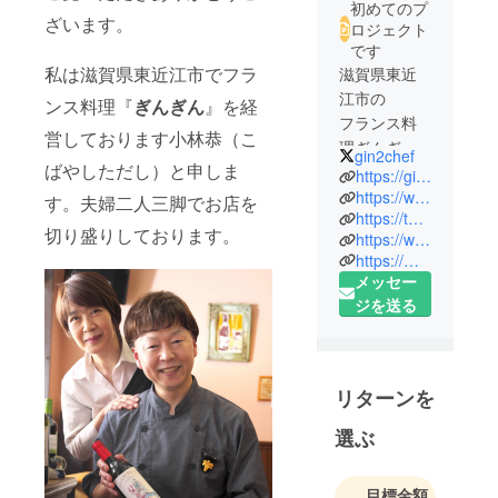
初めてのプ
ざいます。
ロジェクト
です
私は滋賀県東近江市でフラ
滋賀県東近
江市の
ンス料理『
ぎんぎん
』を経
フランス料
営しております小林恭（こ
理ぎんぎん
gin2chef
ばやしただし）と申しま
のオーナー
https://gin2.jp
シェフ👨‍🍳
https://www.instagram.com/gin2chef/
す。夫婦二人三脚でお店を
https://tabelog.com/shiga/A2503/A250302/25000120/
シニアソム
切り盛りしております。
https://www.hotpepper.jp/strJ000432754/
リエ🍷ふぐ
https://m.facebook.com/gin2chef
調理師🐡
メッセー
趣味は、
ジを送る
サックス🎷
食べ歩き😋
リターンを
選ぶ
目標金額