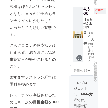
で
サービ
ご満足
す
す。 ★
旬～中
月間 ★
る
す！！
スをさ
いただ
客様はほとんどキャンセル
スペ
旬
特典と
4,5
1個
せてい
けるご
シャル
在庫な
してこ
75g 6
00
ただき
予算以
となり、日々のご予約もラ
し
ディ
円
のTシャ
個入り
ます♪
上のク
ナーメ
ツを着
【まろ
ンチタイムに少しだけと
をス
ご予約
オリ
ニュー
てラン
やか近
プーン
詳細
ティで
★ ・ア
チor
いったとても悲しい状態で
江抹茶
を付け
は、お
特別に
ミュー
ディ
のク
て1箱
電話で
ご用意
ズ ・海
支援
す。
ナーに
レーム
感謝の
お伺い
させて
者：
の幸の
ご来店
ブリュ
気持ち
いたし
いただ
30人
サラダ
の方に
レ 1個
いっぱ
ます。
きま
お届
仕立て
さらにコロナの感染拡大は
は、
75g 6
いのお
発送の
す。 ご
け予
野菜の
ファー
個入り
礼の手
定：
準備が
希望が
止まらず、滋賀県にも緊急
エス
ストド
をス
2021
紙を添
整いま
ありま
プーマ
リンク
年10
プーン
えて
事態宣言が発令されるとの
した
した
とキャ
こ
を半額
月
を付け
クール
の
ら、お
ら、
ビア添
リ
にさせ
こと。
て1箱と
冷凍便
タ
届け日
バース
え ・き
ー
ていた
御食事
で発送
ン
をメー
デーソ
詳細を見る
のこの
を
だきま
券1,000
させて
選
ルでご
ングな
スープ
択
す！！
ますますレストラン経営は
円を1
いただ
す
案内さ
ど私の
パイ包
る
※有効期
枚】 抹
きま
せてい
サック
このプロ
み ・活
困難を極めます。
限内
茶ス
す。 発
ただき
スの生
けオ
は、何
ジェクト
イーツ
送の準
ます。
演奏の
マール
度でも
好きに
備が整
※送料込
サービ
は、
All-In方
レストランを存続させるた
海老と
ご利用
はたま
いまし
み ※有
スをさ
お魚の
可能で
式
です。
らな
たら、
めにも、次の
目標金額を100
効期
せてい
ポワレ
す。 ※
い、お
お届け
限 送
ただき
目標金額に
・フォ
特典の
土産に