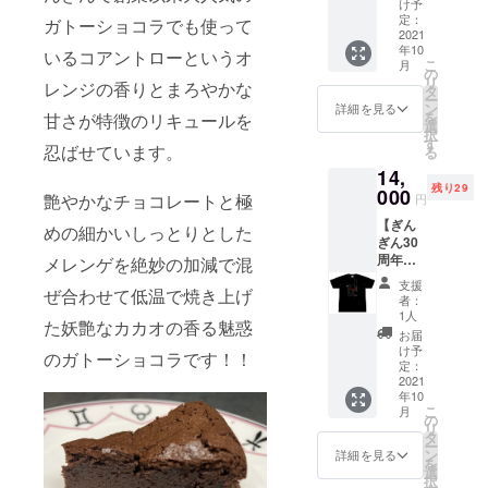
ンと
10月初
け予
シュな
０
限 送
卵を4個
個入り
のって
定：
旬～中
ガトーショコラでも使って
シル
０％）
付日よ
使って
をス
2021
いま
旬
エッ
各
り6か月
しっと
年10
プーン
す！！
いるコアントローというオ
ト。 ★
120ml
間 お
こ
り濃厚
月
を付け
当店お
の
特典と
づつグ
届け予
リ
に仕上
レンジの香りとまろやかな
て1箱と
すすめ
タ
してこ
ラスで
定日：
ー
げまし
額面
のラン
ン
詳細を見る
のTシャ
提供さ
2021年
を
た。甘
甘さが特徴のリキュールを
1,000円
チコー
選
ツを着
せてい
10月中
択
さ控え
の御食
スで
す
てラン
ただき
忍ばせています。
旬～下
る
めの大
事券を
す！！
チor
ます。
旬
人味で
14,
11枚を1
感謝の
ディ
発送の
す。ぎ
残り29
セッ
000
気持ち
ナーに
艶やかなチョコレートと極
円
準備が
んぎん
ト】 抹
いっぱ
ご来店
整いま
で創業
【ぎん
茶ス
いのお
めの細かいしっとりとした
の方に
した
以来大
ぎん30
イーツ
礼の手
は、
ら、お
人気の
周年記
好きに
メレンゲを絶妙の加減で混
紙を添
ファー
届け日
ガトー
念オリ
はたま
えて送
ストド
支援
をメー
ショコ
ぜ合わせて低温で焼き上げ
ジナルT
らな
らさせ
者：
リンク
ルでご
ラでも
シャ
い、お
ていた
1人
を半額
案内さ
た妖艶なカカオの香る魅惑
使って
ツ 特
土産に
だきま
お届
にさせ
せてい
いるコ
典付き
も最適
す。 発
け予
ていた
のガトーショコラです！！
ただき
アント
と額面
で
定：
送の準
だきま
ます。
ローと
1,000円
2021
す！！
備が整
す！！
※ワイン
いうオ
年10
の御食
感謝の
いまし
ハウス
２杯
こ
月
レンジ
事券を
気持ち
の
たら、
ワイン
1,815円
リ
の香り
11枚を1
いっぱ
タ
お届け
セット
相当 ※
ー
とまろ
セッ
いのお
ン
日を
詳細を見る
券と一
有効期
を
やかな
ト】 T
礼の手
選
メール
緒に感
限 送
択
甘さが
シャツ
紙を添