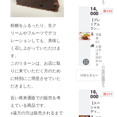
す
でご案
謝の気
付日よ
る
特徴の
には、
えて
内させ
持ち
り6か月
リ
14,
ぎんぎ
クール
ていた
いっぱ
間 ※送
キュー
残り30
んのロ
000
冷凍便
だきま
円
いのお
料込み
ルを忍
ゴマー
で発送
す。 ★
礼の手
お届け
ばせて
【プレ
クのウ
させて
メ
紙を添
予定
いま
ミアム
粉糖をふるったり、生ク
サギと
いただ
ニュー
えて送
日：
す。 艶
ランチ
３０ｔ
きま
★ ・海
らさせ
2021年
リームやフルーツでデコ
やかな
ペア御
ｈのラ
す。 発
の幸の
支援
ていた
10月初
チョコ
食事券
ベルの
送の準
サラダ
者：
だきま
レーションしても、美味し
旬 ～11
レート
とぎん
ワイン
備が整
0人
仕立て
す。 地
月下旬
と極め
ぎん30
とワイ
いまし
野菜の
お届
く召し上がっていただけま
元ヒト
の細か
周年記
ングラ
たら、
け予
エス
ミワイ
いしっ
念オリ
スとナ
定：
お届け
す。
プーマ
ナリー
とりと
ジナルT
2021
イフ・
日を
添え ・
さんに
年10
したメ
シャ
フォー
このリターンは、お店に取
メール
きのこ
特別醸
こ
月
レンゲ
ツ 特
クが描
の
でご案
のスー
造して
リ
りに来ていただく方のため
を絶妙
典付
かれて
タ
内させ
プパイ
いただ
ー
の加減
き】 メ
いま
ン
ていた
詳細を見る
包み ・
いてい
を
に特別にご用意させていた
で混ぜ
イン
す。下
選
だきま
お魚2種
るオリ
択
合わせ
ディッ
の文字
す
す。 ※
のポワ
だきました。
ジナル
る
て低温
シュ
は、
つり銭
レ ・牛
ハウス
16,
で焼き
は、大
French
のお返
ヒレ肉
ワイン
残り17
上げた
人気の
000
しはで
のス
近い将来通販での販売を考
円
です。
妖艶な
牛ヒレ
Restau
きませ
テーキ
香り高
【スペ
カカオ
肉のス
rant
えている商品です。
ん。 ※
フォア
くフ
シャル
の香る
テーキ
Gin2で
送料込
グラ添
ルー
ディ
魅惑の
フォア
※遠方の方は販売されるまで
す。 感
み ※御
え ・ラ
ティで
ナー ペ
ガトー
グラ添
謝の気
食事券