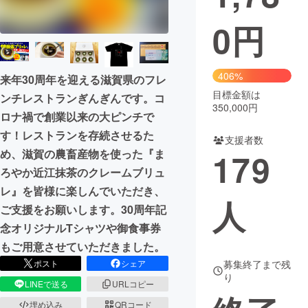
0
円
まちづくり・地域活性化
CAMPFIRE for Social Good
CAMPFIRE Creation
406%
来年30周年を迎える滋賀県のフレ
CAMPFIREふるさと納税
machi-ya
コミュニティ
目標金額は
ンチレストランぎんぎんです。コ
350,000円
ロナ禍で創業以来の大ピンチで
す！レストランを存続させるた
支援者数
め、滋賀の農畜産物を使った『ま
179
ろやか近江抹茶のクレームブリュ
レ』を皆様に楽しんでいただき、
人
ご支援をお願いします。30周年記
念オリジナルTシャツや御食事券
もご用意させていただきました。
ポスト
シェア
募集終了まで残
り
LINEで送る
URLコピー
埋め込み
QRコード