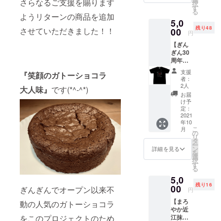
さらなるご支援を賜ります
択
でオー
謝の気
す
（デラ
る
プン以
持ち
ようリターンの商品を追加
ウエア
5,0
来不動
いっぱ
100％）
残り48
させていただきました！！
の人気
00
いのお
赤ワイ
円
のガ
礼の手
ン（マ
【ぎん
トー
紙を添
スカッ
ぎん30
ショコ
えて送
トベ
周年記
ラをこ
らさせ
リーA１
念オリ
のプロ
ていた
０
支援
『笑顔のガトーショコラ
ジナルT
ジェク
だきま
０％）
者：
シャ
トのた
す。 発
2人
各
大人味』
です(*^-^*)
ツ 特
めに、
送の準
120ml
お届
典付き
試作を
備が整
け予
づつグ
と御食
重ね進
定：
いまし
ラスで
事券
2021
化させ
たら、
提供さ
年10
1,000円
て作ら
お届け
せてい
こ
月
を1枚】
させて
の
日を
ただき
リ
ぎんぎ
いただ
タ
メール
ます。
ー
んのロ
きまし
ン
でご案
詳細を見る
発送の
を
ゴマー
た。 一
選
内させ
準備が
択
クのウ
口食べ
す
ていた
整いま
る
サギと
たら誰
だきま
した
5,0
３０ｔ
もが笑
す。 ★
ら、お
残り16
ｈのラ
00
顔にな
特典と
ぎんぎんでオープン以来不
届け日
円
ベルの
る名付
してこ
をメー
【まろ
ワイン
動の人気のガトーショコラ
けて
のTシャ
ルでご
やか近
とワイ
『笑顔
ツを着
案内さ
江抹茶
をこのプロジェクトのため
ングラ
のガ
てラン
せてい