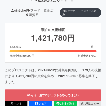
gin2chef
フード・飲食店
コロナサポートプログラム対
滋賀県
象
現在の支援総額
1,421,780
円
終了
406
%達成
目標金額
350,000
円
支援者数
179
人
このプロジェクトは、
2021/08/12
に募集を開始し、
179
人の支援
により
1,421,780
円の資金を集め、
2021/09/30
に募集を終了し
ました
もう一度プロジェクトをやってほしい
ポスト
シェア
LINEで送る
URLコピー