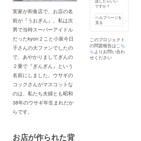
談したらいい
～25日
り6か月
す。 ※
ですか？
までの
間 ★特
つり銭
実家が和食店で、お店の名
クリス
典とし
のお返
マス
ヘルプページを
てこのT
前が『うおぎん』。私は次
しはで
ディ
見る
シャツ
きませ
ナー開
を着て
男で当時スーパーアイドル
ん。 ※
催期間
ランチ
送料込
はお受
orディ
だったkyon２こと小泉今日
このプロジェクト
み ※御
けでき
ナーに
の問題報告は
こち
食事券
ませ
子さんの大ファンでしたの
ご来店
有効期
ら
よりお問い合わ
ん。 ※
の方に
限 送
で、あやかりましてぎんの
すでに
せください
は、
付日よ
ご予約
ファー
２乗で『ぎんぎん』という
り6か月
が入っ
ストド
間 お届
ている
リンク
名前にしました。ウサギの
け予定
日には
を半額
日：
承るこ
にさせ
コックさんがマスコットな
2021年
とがで
ていた
10月初
きませ
のは、私たち夫婦とも昭和
だきま
旬 ～11
ん。 お
す！！
月下旬
38年のウサギ年生まれだか
届け予
※有効期
定日：
限内
らです。
2021年
は、何
10月初
度でも
旬
ご利用
可能で
す。 ※
お店が作られた背
特典の