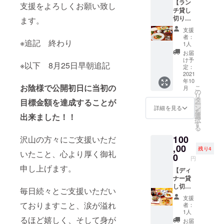
【ラン
けま
準備が
は、デ
支援をよろしくお願い致し
ズ ・海
料名】
らさせ
イズを
チ貸し
す。 ※
整いま
ザイ
の幸の
卵、
ていた
お選び
切りプ
ます。
ワイン
した
ナーの
サラダ
チョコ
だきま
いただ
ラン】
２杯
ら、お
弟がデ
仕立て
レー
す。 発
支援
けま
ランチ
1,815円
届け日
ザイン
野菜の
者：
ト、バ
送の準
す。 ※
※追記 終わり
貸し切
相当 ※
をメー
してく
1人
エス
ター、
備が整
送料込
りプラ
有効期
ルでご
れまし
プーマ
お届
砂糖、
いまし
み ※つ
ン券を
限 送
案内さ
た。 ぎ
け予
とキャ
小麦
たら、
り銭の
※以下 8月25日早朝追記
感謝の
付日よ
せてい
定：
んぎん
ビア添
粉、コ
お届け
お返し
気持ち
2021
り6か月
ただき
のロゴ
え ・き
アント
日を
はでき
年10
いっぱ
間 ※送
ます。
マーク
のこの
ロー (一
メール
お陰様で公開初日に当初の
ませ
こ
月
いのお
料込み
※つり銭
の
のウサ
スープ
部に乳
でご案
ん。 ※
リ
礼の手
お届け
のお返
タ
ギと３
目標金額を達成することが
パイ包
成分・
内させ
御食事
ー
紙を添
予定
しはで
ン
０ｔｈ
詳細を見る
み ・活
卵を含
ていた
券有効
を
えてお
日：
きませ
出来ました！！
選
のラベ
けオ
む) 【賞
だきま
期限
択
送りし
2021年
ん。 ※
す
ルのワ
マール
味期
す。 ★
送付日
る
ます。
10月中
送料込
インと
海老と
限】製
プレミ
より6か
100
沢山の方々にご支援いただ
20名様
旬～下
み ※御
ワイン
お魚の
造日か
アムラ
月間 お
まで可
,00
旬
食事券
グラス
ポワレ
残り4
ら1週間
ンチメ
届け予
いたこと、心より厚く御礼
能。
有効期
0
とナイ
・フォ
※お早め
ニュー
円
定日：
バース
限 送
フ・
アグラ
にお召
★ ・海
申し上げます。
2021年
デー
【ディ
付日よ
フォー
のソ
し上が
の幸の
10月中
パー
ナー貸
り6か月
クが描
テー ・
りくだ
サラダ
旬～下
ティや
し切り
間 お届
かれて
牛ヒレ
毎日続々とご支援いただい
さい。
仕立て
旬
各種お
プラ
け予定
いま
肉のス
【保存
野菜の
支援
祝い
ン】
日：
ておりますこと、涙が溢れ
す。下
テーキ
者：
方法】
エス
パー
ディ
2021年
の文字
1人
・ご飯
冷蔵庫
プーマ
ティな
ナー貸
るほど嬉しく、そして身が
10月中
は、
とお漬
お届
で保存
添え ・