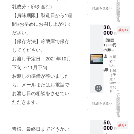
リ
発送の
ツ 特
いっぱ
タ
のため
３０ｔ
ディ
乳成分・卵を含む)
ー
準備が
典付
いのお
ン
に特別
ｈのラ
詳細を見る
ナーに
を
整いま
き】
礼の手
選
にご用
ベルの
ご来店
【賞味期限】製造日から1週
択
した
キャビ
紙を添
す
意させ
ワイン
の方に
る
ら、お
ア・パ
えて送
ていた
とワイ
間※お早めにお召し上がりく
は、
届け日
30,
イ包み
らさせ
だきま
ングラ
ファー
をメー
残り12
スー
000
ださい。
ていた
した。
スとナ
ストド
円
ルでご
プ・オ
だきま
近い将
イフ・
リンク
案内さ
【額面
【保存方法】冷蔵庫で保存
マール
す。 発
来通販
フォー
を半額
せてい
1,000円
海老・
送の準
での販
クが描
にさせ
してください。
ただき
の御食
フォア
備が整
売を考
かれて
ていた
ます。
事券を
グラ・
いまし
えてい
いま
だきま
支援
お渡し予定日：2021年10月
※有効期
11枚を3
牛ヒレ
たら、
る商品
す。下
者：
す！！
限内
セッ
肉のス
お届け
8人
です。
の文字
下旬 ～11月下旬
※有効期
は、何
ト】
テーキ
日を
感謝の
は、
お届
限内
度でも
3,000円
etc. TV
メール
け予
お渡しの準備が整いました
気持ち
French
は、何
ご利用
お
でも紹
定：
でご案
いっぱ
度でも
可能で
得！！
2021
ら、メールまたはお電話で
介され
内させ
いのお
Restau
ご利用
年10
す。 ※
感謝の
た超豪
ていた
礼の手
rant
可能で
こ
月
お渡し日の相談をさせてい
特典の
気持ち
華な当
の
だきま
紙を添
Gin2で
す。 ※
リ
有効期
いっぱ
店1番人
タ
す。 ★
えて店
す。 感
特典の
ー
ただきます。
限は、
いのお
気の
ン
スペ
詳細を見る
頭での
謝の気
有効期
を
2022年
礼の手
ディ
選
シャル
お渡し
持ち
限は、
択
12月末
紙を添
ナー
す
ディ
とさせ
いっぱ
2022年
る
日 ※サ
えてお
コース
ナーメ
ていた
いのお
12月末
50,
イズを
送りし
で
ニュー
だきま
礼の手
日 ※T
残り9
お選び
ます。
000
す！！
★ ・ア
皆様、最終日までどうかご
す。
紙を添
円
シャツ
いただ
発送の
Tシャツ
ミュー
【原材
えて送
は、サ