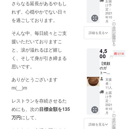
10月初
お届
さらなる延長があるやもし
典付
す。 地
旬～中
け予
き】 ぎ
元ヒト
定：
旬
れず、心穏やかでない日々
んぎん
2021
ミワイ
年10
のロゴ
ナリー
を過ごしております。
こ
月
マーク
さんに
の
リ
のウサ
特別醸
タ
ー
ギと３
そんな中、毎日続々とご支
造して
ン
詳細を見る
を
０ｔｈ
いただ
選
択
援いただいておりますこ
のラベ
いてい
す
る
ルのワ
るオリ
と、涙が溢れるほど嬉し
4,5
インと
ジナル
残り19
ワイン
00
ハウス
円
く、そして身が引き締まる
グラス
ワイン
【笑顔
とナイ
です。
思いです。
のガ
フ・
香り高
トー
フォー
くフ
ショコ
クが描
ルー
ありがとうございます
支援
ラ 大
かれて
ティで
者：
人味 】
m(__)m
いま
果実味
11人
※冷蔵
す。下
豊かな
お届
6号サイ
の文字
当店の
け予
レストランを存続させるた
ズ（直
は、
定：
フレン
径18
2021
French
チに
めにも、次の
目標金額を135
年10
㎝）6～
ぴった
こ
月
８人前
Restau
の
りのワ
万円
にして、
リ
4,500
rant
タ
インで
ー
円 ぎ
Gin2で
ン
す。 白
詳細を見る
を
んぎん
す。 感
選
ワイン