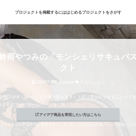
プロジェクトを掲載するには
はじめる
プロジェクトをさがす
注目のリターン
注目の新着プロジェクト
募集終了が近いプロジェクト
も
鈴雨やつみの「モンシェリサキュバ
クト
音楽
舞台・パフォーマンス
CAMPFIRE Creation
ファッション
ゲーム・サービス開発
フード・飲食店
3,857,418（385%）と目標金額を大きく上回り商品化をすることが
りますのでぜひホームページをご覧ください！
書籍・雑誌出版
アニメ・漫画
アイデア商品を実現したい方はこちら
ジェクトは2021/09/10に募集を終了しました。こちらから関連ページを閲覧いた
チャレンジ
ビューティー・ヘルスケ