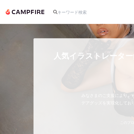
人気のプロジェクト
人気イラストレーター
アート・写真
テクノロジー・ガジェット
みなさまのご支援により、¥
デアグッズを実現化してお
映像・映画
ビジネス・起業
このプロ