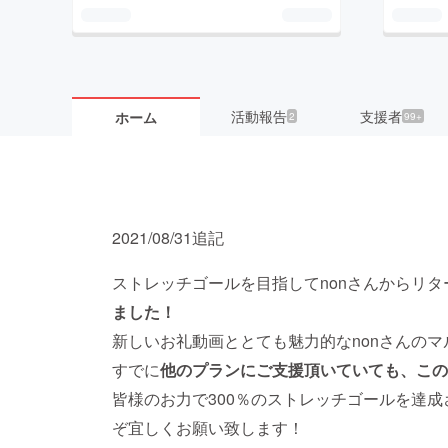
活動報告
支援者
ホーム
2
99+
2021/08/31追記
ストレッチゴールを目指してnonさんからリタ
ました！
新しいお礼動画ととても魅力的なnonさんの
すでに
他のプランにご支援頂いていても、この
皆様のお力で300％のストレッチゴールを達
ぞ宜しくお願い致します！