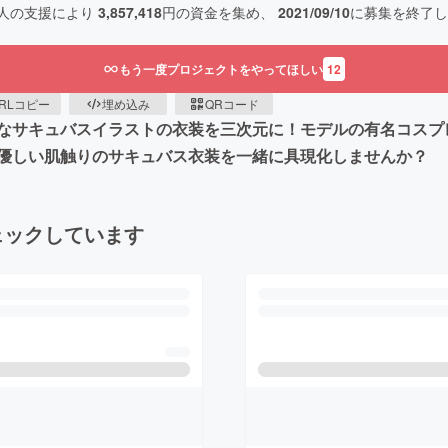
人の支援により
3,857,418
円の資金を集め、
2021/09/10
に募集を終了し
もう一度プロジェクトをやってほしい
12
RLコピー
埋め込み
QRコード
なサキュバスイラストの衣装を三次元に！モデルの有名コスプレ
優しい肌触りのサキュバス衣装を一緒に具現化しませんか？
ェックしています