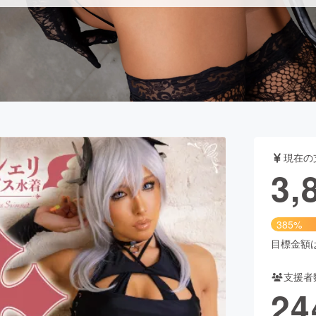
CAMPFIRE for Social Good
CAMPFIRE Creation
CAMPFIREふるさと納税
machi-ya
コミュニティ
現在の
3,
385%
目標金額は1
支援者
24