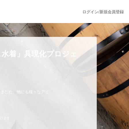
ログイン
/
新規会員登録
うすぐ公開されます
ス水着」具現化プロジェ
プロダクト
ファッション
できました。他にも様々なアイ
スポーツ
だけます。
ア
ソーシャルグッド