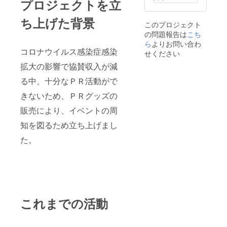
プロジェクトを立
盛 勝
利祈願
イベン
ち上げた背景
このプロジェクト
ト、当
の問題報告は
こち
プロ
ジェク
ら
よりお問い合わ
コロナウイルス感染症感染
トへの
せください
ご意見
拡大の影響で協賛収入が減
等は備
考欄に
る中、十分なＰＲ活動がで
入力く
ださ
きないため、ＰＲグッズの
い。
販売により、イベントの周
知を図るため立ち上げまし
た。
これまでの活動