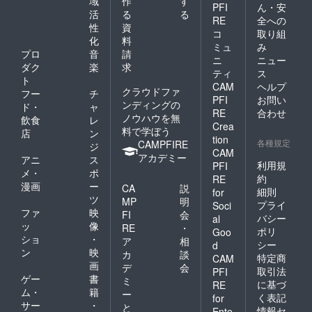
域
作
す
PFI
ん・安
活
る
る
RE
全への
性
資
コ
取り組
化
料
ミュ
み
プロ
音
請
ニ
ニュー
ダク
楽
求
ティ
ス
ト
CAM
ヘルプ
クラウドファ
フー
チ
PFI
お問い
ンディングの
ド・
ャ
RE
合わせ
ノウハウを無
飲食
レ
Crea
料で学ぼう
店
ン
tion
各種規定
CAMPFIRE
ジ
CAM
アカデミー
アニ
ス
利用規
PFI
メ・
ポ
約
RE
漫画
ー
CA
説
細則
for
ツ
MP
明
プライ
Soci
ファ
映
FI
会
バシー
al
ッ
像
RE
・
ポリ
Goo
ショ
・
ア
相
シー
d
ン
映
カ
談
特定商
CAM
画
デ
会
取引法
PFI
ゲー
書
ミ
に基づ
RE
ム・
籍
ー
く表記
for
サー
・
と
情報セ
Ente