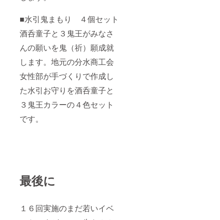
■水引鬼まもり ４個セット
酒呑童子と３鬼王がみなさ
んの願いを鬼（祈）願成就
します。地元の分水商工会
女性部が手づくりで作成し
た水引お守りを酒呑童子と
３鬼王カラーの４色セット
です。
最後に
１６回実施のまだ若いイベ