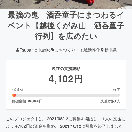
最強の鬼 酒呑童子にまつわるイ
ベント【越後くがみ山 酒呑童子
行列】を広めたい
Tsubame_kanko
まちづくり・地域活性化
新潟県
現在の支援総額
4,102
円
終了
4
%達成
目標金額
100,000
円
支援者数
1
人
このプロジェクトは、
2021/08/12
に募集を開始し、
1
人の支援に
より
4,102
円の資金を集め、
2021/10/12
に募集を終了しました