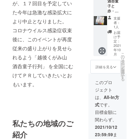
酒呑童
が、１７回目を予定してい
子と
赤・
た今年は急激な感染拡大に
青・黄
支援
より中止となりました。
３鬼王
者：
カラー
1人
コロナウイルス感染症収束
の水引
お届
お守り
け予
後に、このイベントが再度
を各鬼
定：
１個の
2021
従来の盛り上がりを見せら
年10
計４個
こ
月
セット
れるよう「越後くがみ山
の
リ
でお送
タ
ー
酒呑童子行列」 を全国にむ
りしま
ン
詳細を見る
を
す。 そ
選
択
けてＰＲしていきたいとお
れぞれ
す
る
の鬼が
このプロ
もいます。
みなさ
ジェクト
んの鬼
（祈）
は、
All-In方
願成就
式
です。
しま
す。 燕
目標金額に
市の良
関わらず、
い鬼
私たちの地域のご
（4,102
2021/10/12
円）に
紹介
23:59:59
ま
ご支援