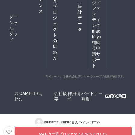
方
ウド
ン
プ
統
ファ
ス
ロ
計
ン
ソー
ジ
デ
ディ
シャ
ェ
ー
ング
ル
ク
タ
mac
グッ
ト
hi-ya
ド
の
補助
広
金申
め
請サ
方
ポー
ト
「QRコード」は株式会社デンソーウェーブの登録商標です。
© CAMPFIRE,
会社概
採用情
パートナー
Inc.
要
報
募集
Tsubame_kanko
さんへアンコール
もう一度プロジェクトをやってほしい