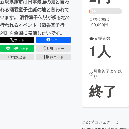
新潟県燕市は日本最強の鬼と言わ
れる酒吞童子生誕の地と言われて
まちづくり・地域活性化
4%
います。 酒呑童子伝説が残る地で
目標金額は
100,000円
行われるイベント【酒呑童子行
CAMPFIRE for Social Good
CAMPFIRE Creation
列】を全国に発信したいです。
CAMPFIREふるさと納税
machi-ya
コミュニティ
支援者数
ポスト
シェア
1
人
LINEで送る
URLコピー
埋め込み
QRコード
募集終了まで残
り
終了
このプロジェクトは、