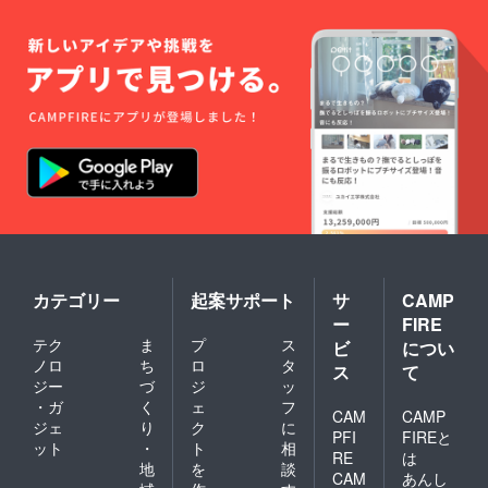
カテゴリー
起案サポート
サ
CAMP
ー
FIRE
テク
ま
プ
ス
ビ
につい
ノロ
ち
ロ
タ
ス
て
ジー
づ
ジ
ッ
・ガ
く
ェ
フ
CAM
CAMP
ジェ
り
ク
に
PFI
FIREと
ット
・
ト
相
RE
は
地
を
談
CAM
あんし