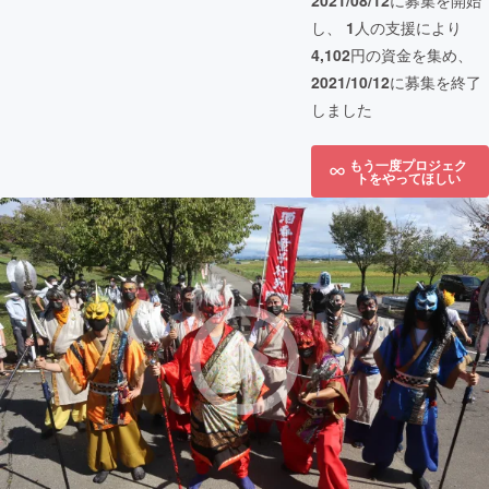
2021/08/12
に募集を開始
し、
1
人の支援により
4,102
円の資金を集め、
2021/10/12
に募集を終了
しました
もう一度プロジェク
トをやってほしい