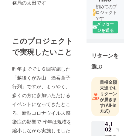
務局の太田です
初めてのプ
ロジェクト
です
メッセー
ジを送る
このプロジェクト
で実現したいこと
リターンを
選ぶ
昨年までで１６回実施した
「越後くがみ山 酒呑童子
目標金額
行列」ですが、ようやく、
未達でも
リターン
多くの方に参加いただける
が届きま
イベントになってきたとこ
す
(All-in
方式)
ろ、新型コロナウイルス感
染症の影響で 昨年は規模を
4,1
02
縮小しながら実施しました
円