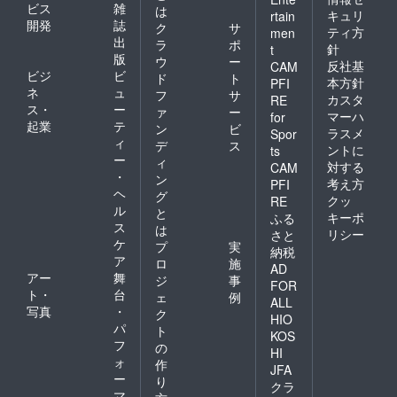
ビス
雑
は
キュリ
rtain
開発
誌
ク
サ
ティ方
men
出
ラ
ポ
針
t
版
ウ
ー
反社基
CAM
ビジ
ビ
ド
ト
本方針
PFI
ネ
ュ
フ
サ
カスタ
RE
ス・
ー
ァ
ー
マーハ
for
起業
テ
ン
ビ
ラスメ
Spor
ィ
デ
ス
ントに
ts
ー
ィ
対する
CAM
・
ン
考え方
PFI
ヘ
グ
クッ
RE
ル
と
キーポ
ふる
ス
は
リシー
さと
ケ
プ
実
納税
ア
ロ
施
AD
アー
舞
ジ
事
FOR
ト・
台
ェ
例
ALL
写真
・
ク
HIO
パ
ト
KOS
フ
の
HI
ォ
作
JFA
ー
り
クラ
マ