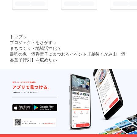
トップ
>
プロジェクトをさがす
>
まちづくり・地域活性化
>
最強の鬼 酒呑童子にまつわるイベント【越後くがみ山 酒
呑童子行列】を広めたい