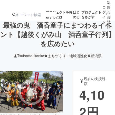
新
ロ
規
グ
会
プロジェクトを掲
はじ
プロジェクト
/
載するには
める
をさがす
イ
員
ン
登
最強の鬼 酒呑童子にまつわるイベ
録
ント【越後くがみ山 酒呑童子行列】
を広めたい
人気のプロ
注目のリ
注目の新着プロ
募集終了が近いプ
もうすぐ公開
ジェクト
ターン
ジェクト
ロジェクト
されます
Tsubame_kanko
まちづくり・地域活性化
新潟県
アート・写真
音楽
現在の支援総
テクノロジー・ガジェット
ゲーム・サ
額
4,10
映像・映画
書籍・雑誌
2
円
ビジネス・起業
チャレンジ