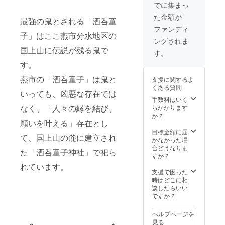
お願い
でに集まっ
しま
た金額が
す。 ■
最強の鬼とされる「酒呑童
酒呑童
ファンディ
子 黒
子」はここ燕市分水地区の
ングされま
ベース
国上山に伝説が残る鬼で
所願
す。
成就
す。
大願成
就 ■赤
燕市の「酒呑童子」は鬼と
支援に関するよ
鬼 赤
くある質問
ベース
いっても、凶悪な存在では
家庭
手数料はいく
円満
なく、「人々の縁を結び、
らかかります
恋愛成
か？
願いを叶える」存在とし
就 ■青
鬼 水
目標金額に届
て、国上山の麓に建立され
色ベー
かなかった場
ス 学
合どうなりま
た「酒呑童子神社」で祀ら
業成就
すか？
健康
れています。
反映 ■
支援で困った
黄鬼
時はどこに相
黄色
談したらいい
ベース
ですか？
金運
向上
ヘルプページを
商売繁
見る