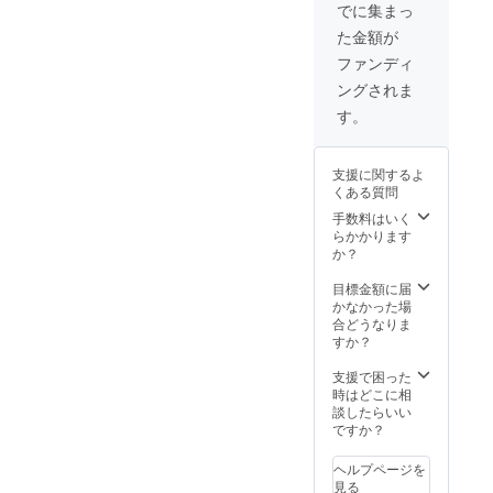
お願い
でに集まっ
しま
た金額が
す。 ■
酒呑童
ファンディ
子 黒
ングされま
ベース
所願
す。
成就
大願成
就 ■赤
支援に関するよ
鬼 赤
くある質問
ベース
家庭
手数料はいく
円満
らかかります
恋愛成
か？
就 ■青
鬼 水
目標金額に届
色ベー
かなかった場
ス 学
合どうなりま
業成就
すか？
健康
反映 ■
支援で困った
黄鬼
時はどこに相
黄色
談したらいい
ベース
ですか？
金運
向上
ヘルプページを
商売繁
見る