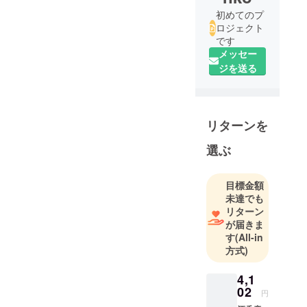
初めてのプ
ロジェクト
です
メッセー
ジを送る
リターンを
選ぶ
目標金額
未達でも
リターン
が届きま
す
(All-in
方式)
4,1
02
円