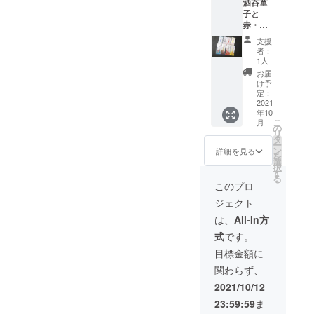
酒呑童
子と
赤・
青・黄
支援
３鬼王
者：
カラー
1人
の水引
お届
お守り
け予
を各鬼
定：
１個の
2021
年10
計４個
こ
月
セット
の
リ
でお送
タ
ー
りしま
ン
詳細を見る
を
す。 そ
選
択
れぞれ
す
る
の鬼が
このプロ
みなさ
ジェクト
んの鬼
（祈）
は、
All-In方
願成就
式
です。
しま
す。 燕
目標金額に
市の良
関わらず、
い鬼
（4,102
2021/10/12
円）に
23:59:59
ま
ご支援