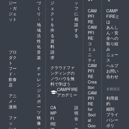
ジー
づ
ジ
ッ
・ガ
く
ェ
フ
CAM
CAMP
ジェ
り
ク
に
PFI
FIREと
ット
・
ト
相
RE
は
地
を
談
CAM
あんし
域
作
す
PFI
ん・安
活
る
る
RE
全への
性
資
コ
取り組
化
料
ミュ
み
プロ
音
請
ニ
ニュー
ダク
楽
求
ティ
ス
ト
CAM
ヘルプ
クラウドファ
フー
チ
PFI
お問い
ンディングの
ド・
ャ
RE
合わせ
ノウハウを無
飲食
レ
Crea
料で学ぼう
店
ン
tion
各種規定
CAMPFIRE
ジ
CAM
アカデミー
アニ
ス
利用規
PFI
メ・
ポ
約
RE
漫画
ー
CA
説
細則
for
ツ
MP
明
プライ
Soci
ファ
映
FI
会
バシー
al
ッ
像
RE
・
ポリ
Goo
ショ
・