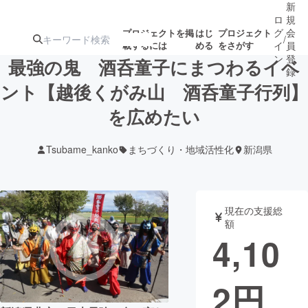
新
ロ
規
グ
会
プロジェクトを掲
はじ
プロジェクト
/
載するには
める
をさがす
イ
員
ン
登
最強の鬼 酒呑童子にまつわるイベ
録
ント【越後くがみ山 酒呑童子行列】
を広めたい
人気のプロ
注目のリ
注目の新着プロ
募集終了が近いプ
もうすぐ公開
ジェクト
ターン
ジェクト
ロジェクト
されます
Tsubame_kanko
まちづくり・地域活性化
新潟県
アート・写真
音楽
現在の支援総
テクノロジー・ガジェット
ゲーム・サ
額
4,10
映像・映画
書籍・雑誌
2
円
ビジネス・起業
チャレンジ