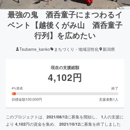
最強の鬼 酒呑童子にまつわるイ
ベント【越後くがみ山 酒呑童子
行列】を広めたい
Tsubame_kanko
まちづくり・地域活性化
新潟県
現在の支援総額
4,102
円
終了
4
%達成
目標金額
100,000
円
支援者数
1
人
このプロジェクトは、
2021/08/12
に募集を開始し、
1
人の支援に
より
4,102
円の資金を集め、
2021/10/12
に募集を終了しました