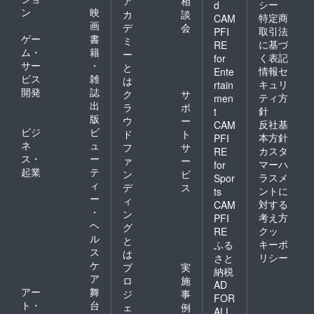
ア
相
シー
d
ン
映
カ
談
特定商
CAM
画
デ
会
取引法
PFI
ゲー
書
ミ
に基づ
RE
ム・
籍
ー
く表記
for
サー
・
と
情報セ
Ente
ビス
雑
は
キュリ
rtain
開発
誌
ク
サ
ティ方
men
出
ラ
ポ
針
t
版
ウ
ー
反社基
CAM
ビジ
ビ
ド
ト
本方針
PFI
ネ
ュ
フ
サ
カスタ
RE
ス・
ー
ァ
ー
マーハ
for
起業
テ
ン
ビ
ラスメ
Spor
ィ
デ
ス
ントに
ts
ー
ィ
対する
CAM
・
ン
考え方
PFI
ヘ
グ
クッ
RE
ル
と
キーポ
ふる
ス
は
リシー
さと
ケ
プ
実
納税
ア
ロ
施
AD
アー
舞
ジ
事
FOR
ト・
台
ェ
例
ALL