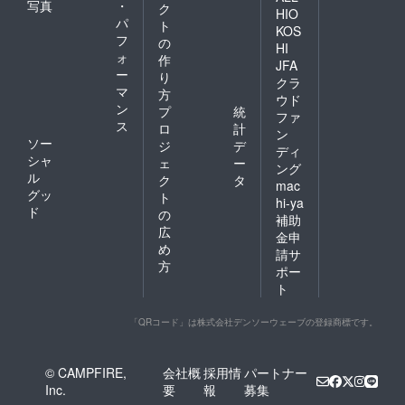
写真
・
ク
HIO
パ
ト
KOS
フ
の
HI
ォ
作
JFA
ー
り
クラ
マ
方
ウド
ン
プ
統
ファ
ス
ロ
計
ン
ソー
ジ
デ
ディ
シャ
ェ
ー
ング
ル
ク
タ
mac
グッ
ト
hi-ya
ド
の
補助
広
金申
め
請サ
方
ポー
ト
「QRコード」は株式会社デンソーウェーブの登録商標です。
© CAMPFIRE,
会社概
採用情
パートナー
Inc.
要
報
募集