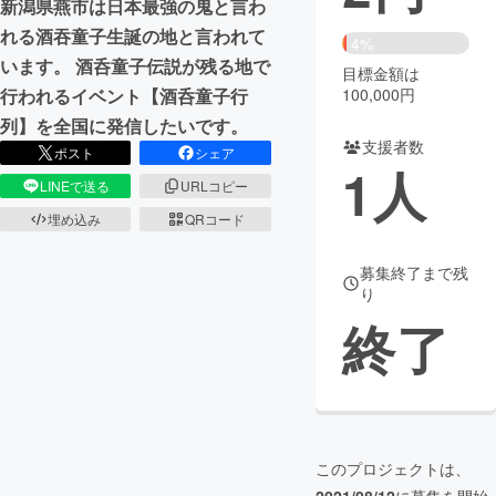
新潟県燕市は日本最強の鬼と言わ
れる酒吞童子生誕の地と言われて
まちづくり・地域活性化
4%
います。 酒呑童子伝説が残る地で
目標金額は
100,000円
行われるイベント【酒呑童子行
CAMPFIRE for Social Good
CAMPFIRE Creation
列】を全国に発信したいです。
CAMPFIREふるさと納税
machi-ya
コミュニティ
支援者数
ポスト
シェア
1
人
LINEで送る
URLコピー
埋め込み
QRコード
募集終了まで残
り
終了
このプロジェクトは、