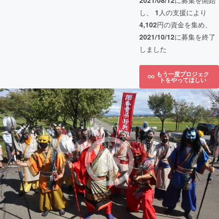
2021/08/12
に募集を開始
し、
1
人の支援により
4,102
円の資金を集め、
2021/10/12
に募集を終了
しました
もう一度プロジェク
トをやってほしい