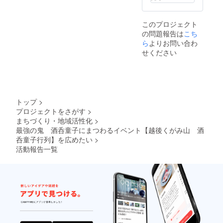
盛 勝
利祈願
イベン
このプロジェクト
ト、当
の問題報告は
こち
プロ
ジェク
ら
よりお問い合わ
トへの
せください
ご意見
等は備
考欄に
入力く
ださ
い。
トップ
>
プロジェクトをさがす
>
まちづくり・地域活性化
>
最強の鬼 酒呑童子にまつわるイベント【越後くがみ山 酒
呑童子行列】を広めたい
>
活動報告一覧