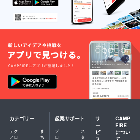
カテゴリー
起案サポート
サ
CAMP
ー
FIRE
テク
ま
プ
ス
ビ
につい
ノロ
ち
ロ
タ
ス
て