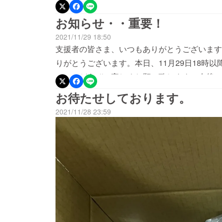
にお届けできてない場合は、下記までご連絡頂けますと
(◎を＠に変換してください。)いたずらメー
お知らせ・・重要！
しく御願い致します。TAIDIの使用感等、お
2021/11/29 18:50
ますと、とても嬉しく思います。今後も素敵な
支援者の皆さま、いつもありがとうございます
てくださると幸いです。是非Instagramをフ
りがとうございます。本日、11月29日18時以降の住所
https://www.instagram.com/daiki_gi
で・・どうぞ、宜しくお願い致します。今後の
社津濱
て頂きます。今朝は、かなり冷え込みました・
お待たせしております。
2021/11/28 23:59