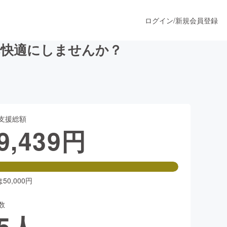
ログイン
/
新規会員登録
歩快適にしませんか？
うすぐ公開されます
支援総額
プロダクト
9,439
円
ファッション
スポーツ
0,000円
数
ア
ソーシャルグッド
5
人