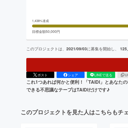
1,438
%達成
目標金額
50,000
円
このプロジェクトは、
2021/09/03
に募集を開始し、
125
ポスト
シェア
LINEで送る
U
これ1つあれば何かと便利！「TAIDI」とあな
できる不思議なテープはTAIDIだけです♪
このプロジェクトを見た人はこちらもチ