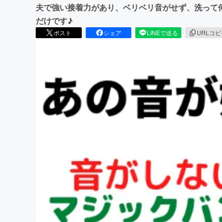
夫で強い接着力があり、ベリベリ音がせず、洗って何
だけです♪
ポスト
シェア
LINEで送る
URLコ