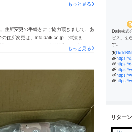
幸いの存じます。info◎daikico.jp
もっと見る
ルが多いので申し訳ございません津濱までよろ
気づきの点や感想などありましたら教えて頂け
商品をお知らせしていきますので楽しみにし
。住所変更の手続きにご協力頂きまして、あ
Daiki
ォローしてくださいませ。
変更は、info.daikico.jp 津濱ま
ビス」を
bdichzu/どうぞ、よろしく御願い致します。Daiki株式会
す。
詳細は、またこちらの活動報告でご連絡させ
もっと見る
DaikiBiN
・どうぞ、ご自愛くださいませ。津濱
私たちは
https://d
ジェクト
https://
https://
ています
https://
米国をは
https:/
自の販売
また近年
メーカー
ました。
革新と信
リターン
し続けま