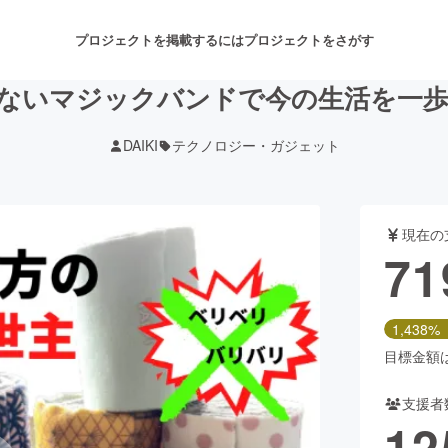
プロジェクトを掲載するには
プロジェクトをさがす
ないマジックバンドで今の生活を一
DAIKI
テクノロジー・ガジェット
注目のリターン
注目の新着プロジェクト
募集終了が近いプロジェクト
も
現在の
音楽
舞台・パフォーマンス
71
ゲーム・サービス開発
フード・飲食店
1,438%
書籍・雑誌出版
アニメ・漫画
目標金額は5
支援者
チャレンジ
ビューティー・ヘルスケ
12