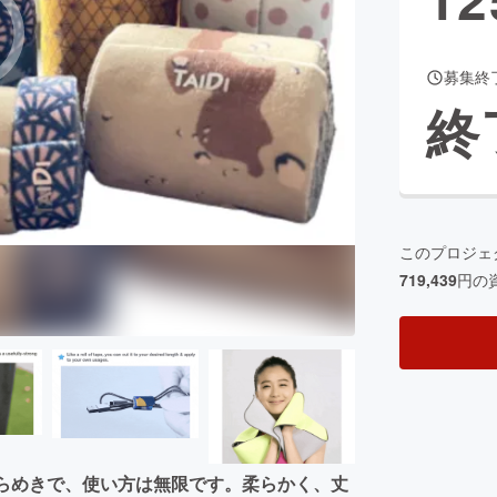
募集終
CAMPFIRE for Social Good
CAMPFIRE Creation
終
CAMPFIREふるさと納税
machi-ya
コミュニティ
このプロジェ
719,439
円の
ひらめきで、使い方は無限です。柔らかく、丈