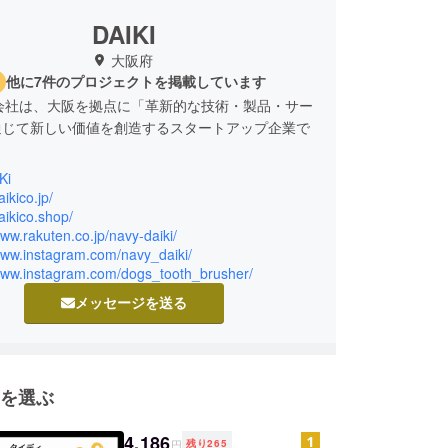
DAIKI
大阪府
他に7件のプロジェクトを掲載しています
株式会社は、大阪を拠点に「革新的な技術・製品・サー
通じて新しい価値を創造するスタートアップ企業で
Ki
国内のベンチャーメーカーとタッグを組み、プロ
aikico.jp/
チームを立ち上げてコラボレーション商品を開発し
daikico.shop/
www.rakuten.co.jp/navy-daiki/
。さらに、日本の優れた製品を世界へ届けるため、
www.instagram.com/navy_daiki/
じめとした海外企業とのネットワークを活かし、独
/www.instagram.com/dogs_tooth_brusher/
ルートを構築しています。
メッセージを送る
では、特許技術を活かしたオンリーワン製品をPB
として展開し、国内小売店への卸販売もスタートし
頼を軸に、国内外で「日本発の新しい価値」を発信
を選ぶ
す。
4,186
円
残り
265