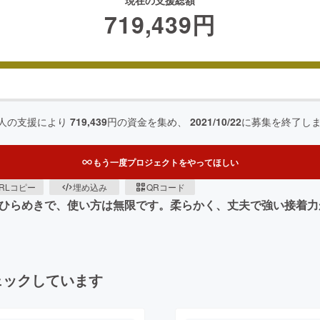
現在の支援総額
719,439
円
人の支援により
719,439
円の資金を集め、
2021/10/22
に募集を終了し
もう一度プロジェクトをやってほしい
RLコピー
埋め込み
QRコード
たのひらめきで、使い方は無限です。柔らかく、丈夫で強い接着
ェックしています