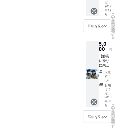
人、
好感度
定：
じょー
2017
UPが見
年12
とまな
込まれ
こ
月
と関西
ます。
の
リ
で飲み
＜協賛
タ
ー
に行け
メ
ン
詳細を見る
を
る権利
ニュー
選
択
で
＞ AVII
す
る
す！！
IMAGE
5,0
イベン
WORK
ト企画
00
Sのプロ
円
の経緯
カメラ
【妙高
やイベ
マンに
に滑り
ントの
よる、
に来て
裏話な
当日収
くれる
ど、で
録ムー
支援
方向
きる限
ビーへ
者：
け！！
りなん
のエン
0人
！】 妙
でもお
ドロー
お届
高の山
答え致
ルに掲
け予
を一緒
しま
定：
載
に滑れ
2018
す！！
年03
る権利
！ ※場
こ
月
で
所はプ
の
リ
す！！
ロジェ
タ
ー
2017-
クト終
ン
詳細を見る
を
18シー
了後、
選
択
ズンも
メール
す
る