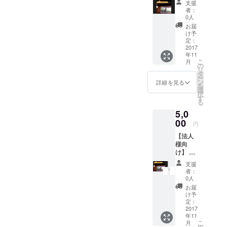
り致し
支援
当日プ
ま
者：
ロジェ
す！！
0人
クター
・書き
お届
で流す
入れる
け予
ムー
内容は
定：
ビーへ
2017
リクエ
年11
の参加
ストに
こ
月
権で
お答え
の
リ
す。 四
致しま
タ
ー
部制の
す！！
ン
詳細を見る
を
ため、4
・誰に
選
択
回流れ
書いて
す
る
ます。
ほしい
5,0
１００
か、も
人前後
00
リクエ
円
のお客
ストに
【法人
様に見
お答え
様向
ていた
致しま
け】 日
だけま
す！！
本酒カ
す。 動
１、”可
支援
クテル
画の長
愛い文
者：
BARイ
さ：30
字”のま
0人
ベン
秒〜１
なちゃ
お届
ト”彩酒
分の長
ん
け予
祭”を応
さ
定：
２、”書
援して
2017
道準師
年11
頂ける
範”のお
こ
月
企業・
の