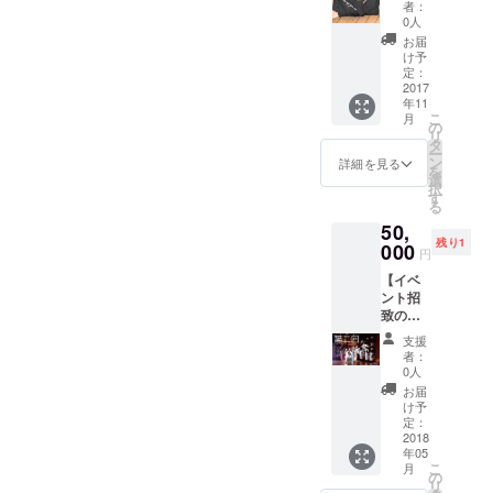
ナー】
んの少
でも、
者：
リリー
しの遊
スノー
0人
ス直後
びゴコ
ボード
お届
に完売
ロを取
を教え
け予
した
り入れ
定：
ながら
ATELIE
2017
た１枚
滑るこ
年11
R Lab.
でお
ともで
こ
月
新作ト
しゃれ
の
きるの
リ
レー
に来こ
タ
で全然
ー
ナー！
なすこ
ン
大丈夫
詳細を見る
を
！
とので
選
で
択
”Zebra”
きるト
す
す！！
る
【商品
レー
是非一
50,
説明】
ナー。
緒に滑
残り1
両袖に
000
程よい
りま
円
プリン
生地感
しょ
【イベ
トされ
で、裏
う！！
ント招
たデザ
起毛を
※2018
致の権
インが
使用し
年3月ま
利】 あ
特徴的
ている
でにお
支援
なたの
なト
ため１
届け予
者：
街であ
レー
枚でも
0人
定で
なたと
ナー。
暖かく
す。プ
お届
一緒に
ATELIE
着てい
け予
ロジェ
”日本酒
Rのト
定：
ただけ
クト終
カクテ
2018
レー
ます。
了後、
年05
ルBAR
ナーを
BOXの
メール
こ
月
イベン
着て
の
中のRが
にて日
リ
ト〜彩