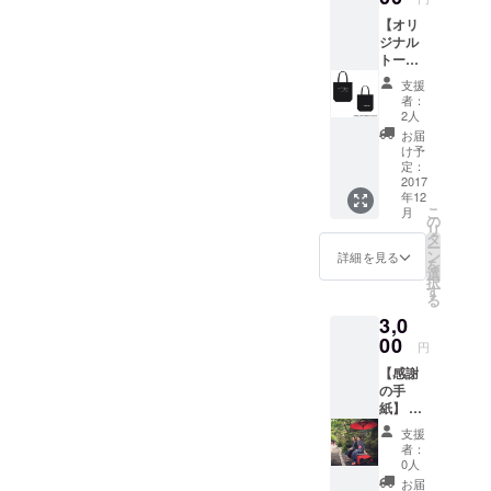
のでは
【オリ
ありま
ジナル
せん
トート
が、こ
バッ
の企画
支援
ク】 協
に対し
者：
賛
て、
2人
ATELIE
「リ
お届
R Lab.
ターン
け予
とのコ
は要ら
定：
ラボ！
2017
ないけ
年12
イベン
ど、た
こ
月
トオリ
だただ
の
リ
ジナル
応援が
タ
ー
トート
した
ン
詳細を見る
を
バック
い！」
選
択
で
という
す
る
す！！
方はこ
3,0
サイズ
ちらか
はMサ
00
ら御願
円
イズ A
い致し
【感謝
４ファ
ます。※
の手
イルが
お気持
紙】 イ
入る程
ち次第
ベント
度のサ
で額の
支援
主催の
イズに
変更が
者：
ゆうや
なりま
可能で
0人
とまな
す！！
す。よ
お届