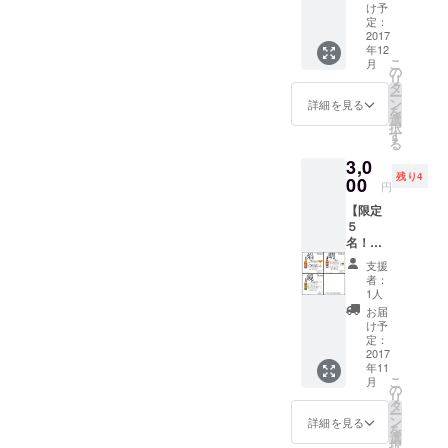
から感
※定価
ろしく
け予
謝の手
2,500円
定：
お願い
紙をお
2017
＋送料
いたし
年12
送り致
ます。
こ
月
しま
の
リ
す！！
タ
ー
メール
ン
詳細を見る
を
でまと
選
択
めて送
す
る
信なん
3,0
て簡単
残り4
です
00
円
が、 イ
【限定
ンター
５
ネット
名！！
の時代
当日飲
だから
支援
み放題
こその
者：
チケッ
手書き
1人
ト】 当
の手
お届
日の飲
紙！！
け予
み放題
感謝を
定：
チケッ
2017
込めて
年11
トをご
書かせ
こ
月
用意致
ていた
の
リ
しまし
だきま
タ
ー
た！！
す！！
ン
詳細を見る
を
日本酒
！
選
択