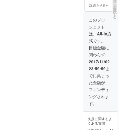
もっと
タ
反対向
程を相
ー
酒
人生を
ン
きに
詳細を見る
談しま
を
祭〜”を
楽し
選
なって
しょう
択
開催し
く、そ
す
いるの
※まなは
る
ま
して何
も
このプロ
大学、
す！！
より幸
ATELIE
就職の
ジェクト
日本酒
せに
Rの特徴
ため、
カクテ
なって
的なデ
は、
All-In方
赤倉に
ルが飲
ほしい
ザイン
いる可
式
です。
んでみ
という
です。
能性が
たい！
意味を
・
目標金額に
高いの
という
込
COLOR
は2月中
関わらず、
方！ こ
め、”Lo
セメン
になり
のイベ
ve the
ト、
2017/11/02
ます。
ントが
life you
バーガ
一緒に
23:59:59
ま
気に
live.
ンディ
滑れな
なって
Live the
・素材
でに集まっ
かった
いたけ
life you
綿１０
時はご
た金額が
ど遠く
love."と
０％ ・
了承く
て行け
いう
サイズ
ファンディ
ださ
ない…
メッ
M 着
い。 ※
ングされま
という
セージ
丈/66c
ゲレン
方！ 私
を片袖
m 身
す。
デは杉
たちの
ずつプ
幅/55c
ノ原ス
ように
リント
m 肩
キー
BARイ
しまし
幅/48c
場、池
支援に関するよ
ベント
た。 生
m 袖
の平ス
くある質問
をやっ
地感に
丈/60c
キー
てみた