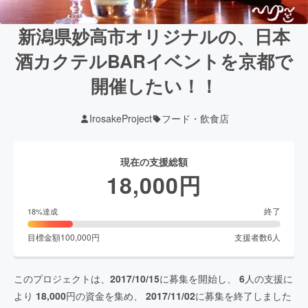
新潟県妙高市オリジナルの、日本
酒カクテルBARイベントを京都で
開催したい！！
IrosakeProject
フード・飲食店
現在の支援総額
18,000
円
終了
18
%達成
目標金額
100,000
円
支援者数
6
人
このプロジェクトは、
2017/10/15
に募集を開始し、
6
人の支援に
より
18,000
円の資金を集め、
2017/11/02
に募集を終了しました