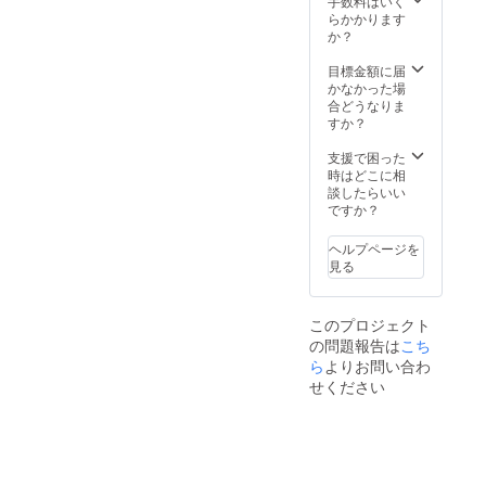
もこだ
手数料はいく
m L
場、赤
いけ
わり、
らかかります
着
倉観光
ど、普
裏起毛
か？
丈/70c
リゾー
通BAR
の素材
m 身
トス
イベン
を使
目標金額に届
幅/58c
キー場
トは
用。 １
かなかった場
m 肩
あたり
な〜と
枚でも
合どうなりま
幅/52c
を予定
いう
さらっ
すか？
m 袖
してい
方！ 是
と着て
丈/61c
ます。
非私た
いただ
支援で困った
m XL 着
※夜は赤
ちと一
けるト
時はどこに相
丈/75c
倉の街
緒に第
レー
談したらいい
m 身
の面白
二回を
ナーに
ですか？
幅/63c
いとこ
開催し
仕上
m 肩
ろをご
ましょ
がって
幅/56c
案内い
ヘルプページを
う！！
おりま
m 袖
たしま
見る
！！ イ
す。 ・
丈/62c
す。
ベント
COLOR
m ・
共催と
Black
PRICE
このプロジェクト
いう、
・素材
￥6,500
の問題報告は
こち
普通で
綿１０
- tax in
は味わ
ら
よりお問い合わ
０％ ・
※送料
えない
サイズ
600円分
せください
経験を
M 着
を含め
ぜひ体
丈/66c
た料金
験して
m 身
設定に
みてく
幅/55c
なって
ださ
m 肩
おりま
い！！