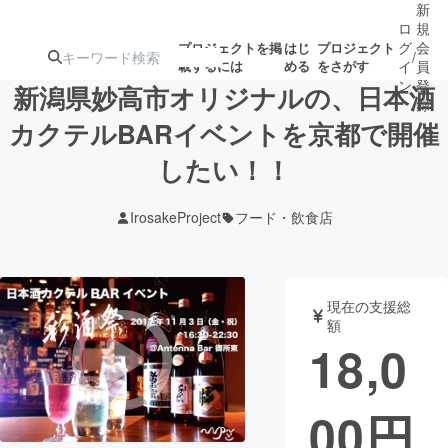
新
ロ
規
グ
会
プロジェクトを掲
はじ
プロジェクト
/
載するには
める
をさがす
イ
員
ン
登
新潟県妙高市オリジナルの、日本酒
録
カクテルBARイベントを京都で開催
したい！！
人気のプロ
注目のリ
注目の新着プロ
募集終了が近いプ
もうすぐ公開
ジェクト
ターン
ジェクト
ロジェクト
されます
IrosakeProject
フード・飲食店
アート・写真
音楽
現在の支援総
テクノロジー・ガジェット
ゲーム・サ
額
18,0
映像・映画
書籍・雑誌
00
円
ビジネス・起業
チャレンジ