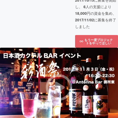
2017/10/15
に募集を開始
し、
6
人の支援により
18,000
円の資金を集め、
2017/11/02
に募集を終了
しました
もう一度プロジェク
トをやってほしい