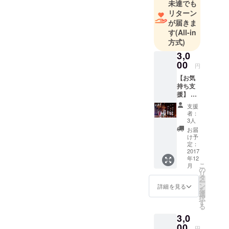
未達でも
き立てた”日
リターン
本酒カクテ
が届きま
ル”を広めた
す
(All-in
い！！！
方式)
あまり馴染
3,0
みのない”日
00
円
本酒カクテ
【お気
ル”を日本
持ち支
援】 リ
中、世界中
ターン
支援
に広めた
は「オ
者：
リジナ
い！！！
3人
ルポス
お届
応援よろし
トカー
け予
く御願い致
ドに御
定：
礼メッ
2017
しま
年12
セー
す！！！
こ
月
ジ」と
の
リ
「開催
タ
ー
レポー
ン
詳細を見る
を
ト」の
選
択
みにな
す
る
りま
3,0
す。 大
したも
00
円