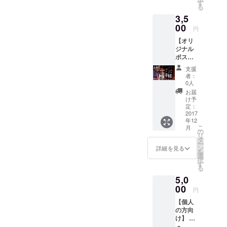
カクテ
す
る
ル
3,5
「焔」
「鏡」
00
円
「萌」
【オリ
日本酒
ジナル
「千代
ポスト
の光」
カー
「鮎正
支援
ド】 イ
宗」
者：
ベント
「君の
0人
オリジ
井」 の
お届
ナルポ
飲み放
け予
スト
題チ
定：
カード
2017
ケット
年12
に、
で
こ
月
メッ
す！！
の
リ
セージ
！ ※HP
タ
ー
や、名
からご
ン
詳細を見る
を
前、あ
予約を
選
択
なたの
お願い
す
る
お店の
致しま
5,0
名前な
す。 ※
どを書
00
入場料
円
き入
は別途
【個人
れ、額
必要で
の方向
に入れ
す。
け】 イ
てお送
ベント