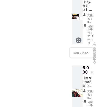
【法人
して企
るムー
様向
業名を
ビーの
け】 日
掲出す
エンド
本酒カ
ること
ロール
支援
クテル
によっ
掲載
者：
BARイ
て、企
0人
ベン
業の知
お届
ト”彩酒
名度、
け予
祭”を応
好感度
定：
援して
2017
UPが見
年11
頂ける
込まれ
こ
月
企業・
ます。
の
リ
個人の
＜協賛
タ
ー
方から
メ
ン
詳細を見る
を
の協賛
ニュー
選
択
を募集
＞ HP掲
す
る
してい
載
5,0
ます！
スポン
00
円
サーと
【関西
して企
で12月
業名を
まで限
掲出す
定！！
ること
支援
！】 イ
によっ
者：
ベント
て、企
0人
主催者
業の知
お届
の二
名度、
け予