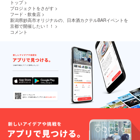
幅/48c
す。
トップ
>
※こちら
m 袖
※11月下
プロジェクトをさがす
>
の支援
丈/60c
旬ごろ
フード・飲食店
>
は全
m L
にお手
額、第
新潟県妙高市オリジナルの、日本酒カクテルBARイベントを
着
元に届
二回開
丈/70c
京都で開催したい！！
>
くよう
催の資
m 身
に発送
コメント
金にさ
幅/58c
予定で
せて頂
m 肩
す。 ※
きま
幅/52c
クラウ
す。 ※
m 袖
ドファ
場所の
丈/61c
ンディ
確保
m XL 着
ング終
や、必
丈/75c
了後、
要なス
m 身
COLOR
タッフ
幅/63c
、サイ
の確
m 肩
ズを
保、集
幅/56c
メール
客など
m 袖
にてお
も一緒
丈/62c
伺いい
にやっ
m ・
たしま
ていた
PRICE
す。
だける
￥6,900
方でお
- tax in
願い致
※送料
しま
600円分
す。 ※
を含め
リター
た料金
ンのお