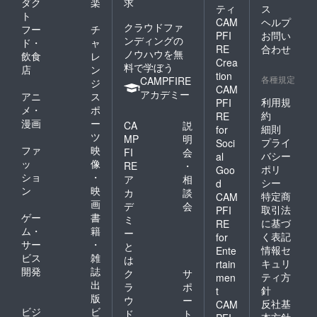
ダク
楽
求
ティ
ス
ト
CAM
ヘルプ
クラウドファ
フー
チ
PFI
お問い
ンディングの
ド・
ャ
RE
合わせ
ノウハウを無
飲食
レ
Crea
料で学ぼう
店
ン
tion
各種規定
CAMPFIRE
ジ
CAM
アカデミー
アニ
ス
利用規
PFI
メ・
ポ
約
RE
漫画
ー
CA
説
細則
for
ツ
MP
明
プライ
Soci
ファ
映
FI
会
バシー
al
ッ
像
RE
・
ポリ
Goo
ショ
・
ア
相
シー
d
ン
映
カ
談
特定商
CAM
画
デ
会
取引法
PFI
ゲー
書
ミ
に基づ
RE
ム・
籍
ー
く表記
for
サー
・
と
情報セ
Ente
ビス
雑
は
キュリ
rtain
開発
誌
ク
サ
ティ方
men
出
ラ
ポ
針
t
版
ウ
ー
反社基
CAM
ビジ
ビ
ド
ト
本方針