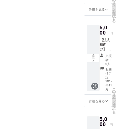
がちゃ
リ
個人の
タ
ん
ー
方から
ン
３、”ミ
詳細を見る
を
の協賛
選
ミズ文
択
を募集
す
字”の
る
してい
じょー
5,0
ます！
ちゃん
スポン
00
の３人
円
サーと
の中か
【法人
して企
らお選
様向
業名を
びくだ
け】 日
掲出す
さい！
本酒カ
ること
支援
クテル
によっ
者：
BARイ
て、企
0人
ベン
業の知
お届
ト”彩酒
名度、
け予
祭”を応
好感度
定：
援して
2017
UPが見
年11
頂ける
込まれ
こ
月
企業・
ます。
の
リ
個人の
＜協賛
タ
ー
方から
メ
ン
詳細を見る
を
の協賛
ニュー
選
択
を募集
＞ 当日
す
る
してい
プロ
5,0
ます！
ジェク
スポン
00
ターで
円
サーと
放映す