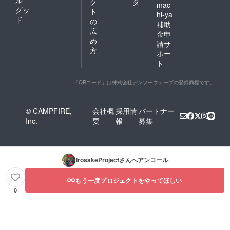
ク
タ
mac
グッ
ト
hi-ya
ド
の
補助
広
金申
め
請サ
方
ポー
ト
「QRコード」は株式会社デンソーウェーブの登録商標です。
© CAMPFIRE,
会社概
採用情
パートナー
Inc.
要
報
募集
IrosakeProject
さんへアンコール
もう一度プロジェクトをやってほしい
0