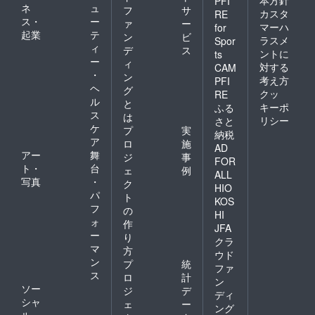
PFI
ネ
ュ
フ
サ
カスタ
RE
ス・
ー
ァ
ー
マーハ
for
起業
テ
ン
ビ
ラスメ
Spor
ィ
デ
ス
ントに
ts
ー
ィ
対する
CAM
・
ン
考え方
PFI
ヘ
グ
クッ
RE
ル
と
キーポ
ふる
ス
は
リシー
さと
ケ
プ
実
納税
ア
ロ
施
AD
アー
舞
ジ
事
FOR
ト・
台
ェ
例
ALL
写真
・
ク
HIO
パ
ト
KOS
フ
の
HI
ォ
作
JFA
ー
り
クラ
マ
方
ウド
ン
プ
統
ファ
ス
ロ
計
ン
ソー
ジ
デ
ディ
シャ
ェ
ー
ング
ル