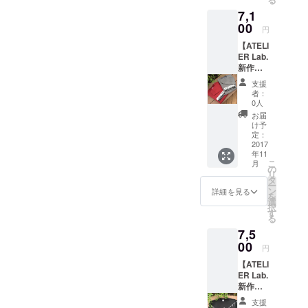
赤倉に
にて相
7,1
篭って
談 ※12
いる
00
月まで
円
じょー
に行け
【ATELI
と 昼は
る方限
ER Lab.
一緒に
定 ※イ
新作ト
滑り、
ベント
レー
夜は赤
に２０
支援
ナー】
倉で飲
万ほど
者：
リリー
みま
つぎ込
0人
ス直後
しょ
んでい
お届
に完売
う！！
るの
け予
した
！ 特に
定：
で、飲
ATELIE
2017
パウ
食代は
年11
R Lab.
ダーの
持って
こ
月
新作ト
赤倉観
の
いただ
リ
レー
光はお
タ
けると
ー
ナー！
任せ下
ン
非常に
詳細を見る
を
！
さい！
選
嬉しい
択
”Cruell
また、
す
です
る
a” 【商
そこま
（涙）
7,5
品説
でス
明】 シ
00
ノー
円
ンプル
ボード
【ATELI
なBOX
に自信
ER Lab.
デザイ
ない
新作ト
ンの中
なーと
レー
に、ほ
いう方
支援