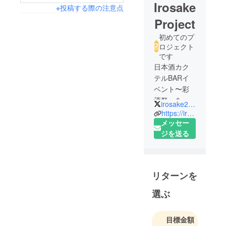
Irosake
※投稿する際の注意点
Project
初めてのプ
ロジェクト
です
日本酒カク
テルBARイ
ベント〜彩
酒祭〜を企
irosake2017
画していま
https://irosake2017.wixsite.com/irosake-official
す。
メッセー
日本酒が苦
ジを送る
手な方、特
に女性や外
国人の方、
リターンを
そして若者
たちに、
選ぶ
飲みやす
く、日本酒
目標金額
の良さを引