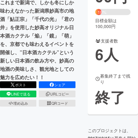
これまで新潟で、しかも冬にしか
味わえなかった新潟県妙高市の地
まちづくり・地域活性化
18%
酒「鮎正宗」「千代の光」「君の
目標金額は
100,000円
井」を使用した妙高オリジナル日
CAMPFIRE for Social Good
CAMPFIRE Creation
本酒カクテル「焔」「鏡」「萌」
CAMPFIREふるさと納税
machi-ya
コミュニティ
支援者数
を、京都でも味わえるイベントを
6
人
開催し、”日本酒カクテル”という
新しい日本酒の飲み方や、妙高の
地酒の美味しさ、観光地としての
募集終了まで残
魅力を広めたい！！
り
ポスト
シェア
終了
LINEで送る
URLコピー
埋め込み
QRコード
このプロジェクトは、