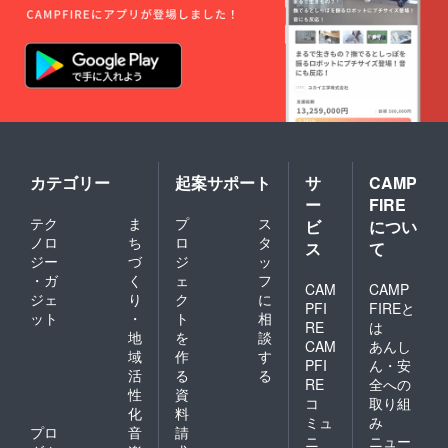
設定に
届け日
なって
はGWあ
おりま
たりは
す。
どう
※11月下
か、と
旬ごろ
いうこ
にお手
とで、
元に届
2018年
くよう
5月に
に発送
なって
予定で
います
す。 ※
カテゴリー
起案サポート
サ
CAMP
が、プ
クラウ
ー
FIRE
ロジェ
ドファ
テク
ま
プ
ス
クト終
ビ
につい
ンディ
了後、
ング終
ノロ
ち
ロ
タ
ス
て
第二回
了後、
ジー
づ
ジ
ッ
の日程
COLOR
・ガ
く
ェ
フ
を相談
CAM
CAMP
、サイ
ジェ
り
ク
に
しま
ズを
PFI
FIREと
ット
・
ト
相
しょ
メール
RE
は
う。
地
を
談
にてお
CAM
あんし
伺いい
域
作
す
PFI
ん・安
たしま
活
る
る
RE
全への
す。
性
資
コ
取り組
化
料
ミュ
み
プロ
音
請
ニ
ニュー