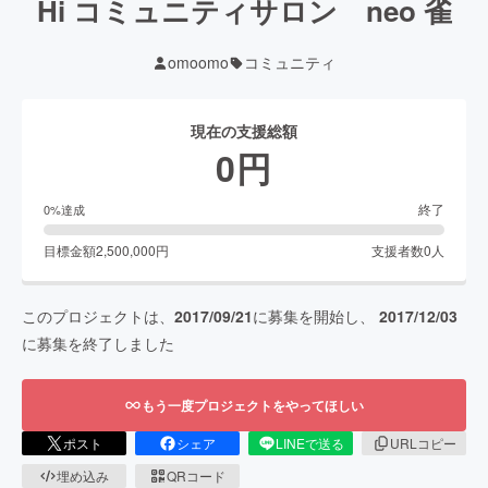
Hi コミュニティサロン neo 雀
omoomo
コミュニティ
現在の支援総額
0
円
終了
0
%達成
目標金額
2,500,000
円
支援者数
0
人
このプロジェクトは、
2017/09/21
に募集を開始し、
2017/12/03
に募集を終了しました
もう一度プロジェクトをやってほしい
ポスト
シェア
LINEで送る
URLコピー
埋め込み
QRコード