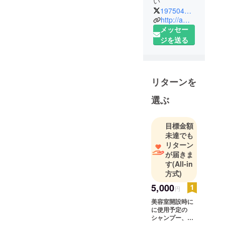
い
19750416omo
http://ameblo.jp/19750416omo/entry-12276795860.html
メッセー
ジを送る
リターンを
選ぶ
目標金額
未達でも
リターン
が届きま
す
(All-in
方式)
5,000
円
美容室開設時に
に使用予定の
シャンプー、ト