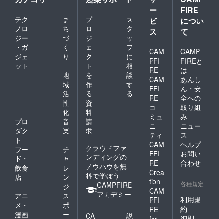
ー
FIRE
テク
ま
プ
ス
ビ
につい
ノロ
ち
ロ
タ
ス
て
ジー
づ
ジ
ッ
・ガ
く
ェ
フ
CAM
CAMP
ジェ
り
ク
に
PFI
FIREと
ット
・
ト
相
RE
は
地
を
談
CAM
あんし
域
作
す
PFI
ん・安
活
る
る
RE
全への
性
資
コ
取り組
化
料
ミュ
み
プロ
音
請
ニ
ニュー
ダク
楽
求
ティ
ス
ト
CAM
ヘルプ
クラウドファ
フー
チ
PFI
お問い
ンディングの
ド・
ャ
RE
合わせ
ノウハウを無
飲食
レ
Crea
料で学ぼう
店
ン
tion
各種規定
CAMPFIRE
ジ
CAM
アカデミー
アニ
ス
利用規
PFI
メ・
ポ
約
RE
漫画
ー
CA
説
細則
for