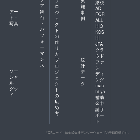
プ
実
納税
ア
ロ
施
AD
アー
舞
ジ
事
FOR
ト・
台
ェ
例
ALL
写真
・
ク
HIO
パ
ト
KOS
フ
の
HI
ォ
作
JFA
ー
り
クラ
マ
方
ウド
ン
プ
統
ファ
ス
ロ
計
ン
ソー
ジ
デ
ディ
シャ
ェ
ー
ング
ル
ク
タ
mac
グッ
ト
hi-ya
ド
の
補助
広
金申
め
請サ
方
ポー
ト
「QRコード」は株式会社デンソーウェーブの登録商標です。