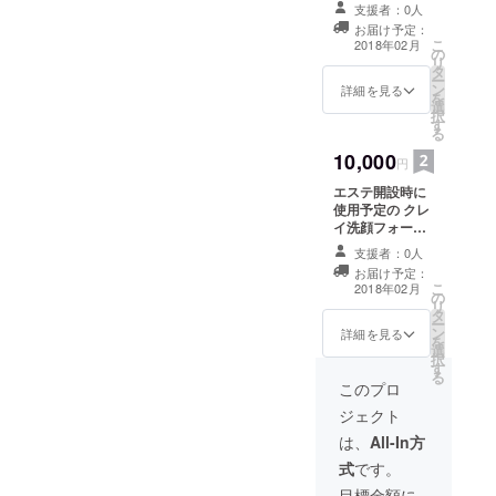
リートメントの
支援者：0人
ミニサイズトラ
お届け予定：
ベルセット オー
こ
2018年02月
の
ルマイティーな
リ
タ
対応ですので、
ー
ン
安心して使って
詳細を見る
を
選
下さい
択
す
る
10,000
円
エステ開設時に
使用予定の クレ
イ洗顔フォーム
と飲む点滴とも
支援者：0人
言われる地元名
お届け予定：
産品を お送りさ
こ
2018年02月
の
せていただきま
リ
タ
す。 メールにて
ー
ン
ご住所よろしく
詳細を見る
を
選
お願いいたしま
択
す
す。
る
このプロ
ジェクト
は、
All-In方
式
です。
目標金額に