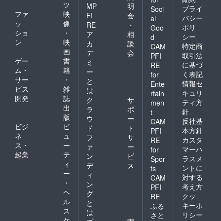
ツ
MP
明
プライ
Soci
ファ
映
FI
会
バシー
al
ッ
像
RE
・
ポリ
Goo
ショ
・
ア
相
シー
d
ン
映
カ
談
特定商
CAM
画
デ
会
取引法
PFI
ゲー
書
ミ
に基づ
RE
ム・
籍
ー
く表記
for
サー
・
と
情報セ
Ente
ビス
雑
は
キュリ
rtain
開発
誌
ク
サ
ティ方
men
出
ラ
ポ
針
t
版
ウ
ー
反社基
CAM
ビジ
ビ
ド
ト
本方針
PFI
ネ
ュ
フ
サ
カスタ
RE
ス・
ー
ァ
ー
マーハ
for
起業
テ
ン
ビ
ラスメ
Spor
ィ
デ
ス
ントに
ts
ー
ィ
対する
CAM
・
ン
考え方
PFI
ヘ
グ
クッ
RE
ル
と
キーポ
ふる
ス
は
リシー
さと
ケ