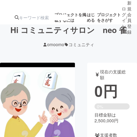
新
ロ
規
グ
会
プロジェクトを掲
はじ
プロジェクト
/
載するには
める
をさがす
イ
員
ン
登
Hi コミュニティサロン neo 雀
録
omoomo
コミュニティ
人気のプロ
注目のリ
注目の新着プロ
募集終了が近いプ
もうすぐ公開
ジェクト
ターン
ジェクト
ロジェクト
されます
現在の支援総
額
アート・写真
音楽
0
円
テクノロジー・ガジェット
ゲーム・サ
0%
目標金額は
映像・映画
書籍・雑誌
2,500,000円
ビジネス・起業
チャレンジ
支援者数