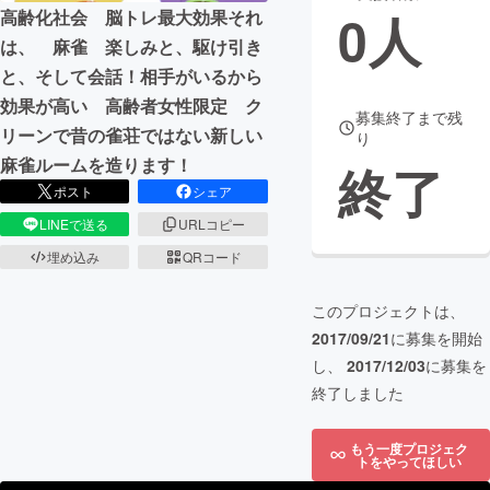
0
人
高齢化社会 脳トレ最大効果それ
まちづくり・地域活性化
は、 麻雀 楽しみと、駆け引き
と、そして会話！相手がいるから
効果が高い 高齢者女性限定 ク
CAMPFIRE for Social Good
CAMPFIRE Creation
募集終了まで残
リーンで昔の雀荘ではない新しい
り
CAMPFIREふるさと納税
machi-ya
コミュニティ
麻雀ルームを造ります！
終了
ポスト
シェア
LINEで送る
URLコピー
埋め込み
QRコード
このプロジェクトは、
2017/09/21
に募集を開始
し、
2017/12/03
に募集を
終了しました
もう一度プロジェク
トをやってほしい